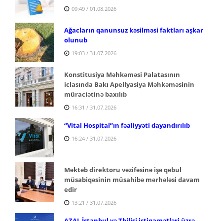
09:49 / 01.08.2026
Ağacların qanunsuz kəsilməsi faktları aşkar
olunub
19:03 / 31.07.2026
Konstitusiya Məhkəməsi Palatasının
iclasında Bakı Apellyasiya Məhkəməsinin
müraciətinə baxılıb
16:31 / 31.07.2026
“Vital Hospital”ın fəaliyyəti dayandırılıb
16:24 / 31.07.2026
Məktəb direktoru vəzifəsinə işə qəbul
müsabiqəsinin müsahibə mərhələsi davam
edir
13:21 / 31.07.2026
AZAL İstanbul və Tbilisi istiqamətləri üzrə