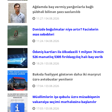
Ağdamda baş vermiş yanğınlarla bağlı
şübhəli bilinən şəxs saxlanılıb
11:27 / 04.08.2026
Dənizdə boğulmalar niyə artır? Faciələrin
əsas səbəbləri
11:24 / 04.08.2026
Ödəniş kartları ilə ölkədaxili 1 milyon 74 min
526 manatlıq 5305 fırıldaqçılıq halı baş verib
18:29 / 03.08.2026
Bakıda fəaliyyət göstərən daha iki marşrut
üzrə avtobuslar yenilənir
17:04 / 03.08.2026
Müəllimlərin işə qəbulu üzrə müsabiqənin
vakansiya seçimi mərhələsinə başlanılır
17:03 / 03.08.2026