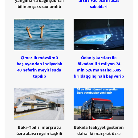
yanğınlarla bağlı şübhəli
artır? Faciələrin əsas
bilinən şəxs saxlanılıb
səbəbləri
Çimərlik mövsümü
Ödəniş kartları ilə
başlayandan indiyədək
ölkədaxili 1 milyon 74
40 nəfərin meyiti suda
min 526 manatlıq 5305
tapılıb
fırıldaqçılıq halı baş verib
Bakı–Tbilisi marşrutu
Bakıda fəaliyyət göstərən
üzrə əlavə reysin təşkili
daha iki marşrut üzrə