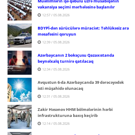
Müəllimlərin işə qəbulu üzrə müsabiqənin
vakansiya seçimi mərhələsinə başlanılır
12:57 / 05.08.2026
BDYPİ-dən sürücülərə müraciət: Təhlükəsiz ara
məsafəsini qoruyun
12:39 / 05.08.2026
Azərbaycanın 2 boksçusu Qazaxıstanda
beynəlxalq turnirə qatılacaq
12:34 / 05.08.2026
Avqustun 6-da Azərbaycanda 39 dərəcəyədək
isti müşahidə olunacaq
12:31 / 05.08.2026
Zakir Həsənov HHM bölmələrinin hərbi
infrastrukturuna baxış keçirib
12:14 / 05.08.2026