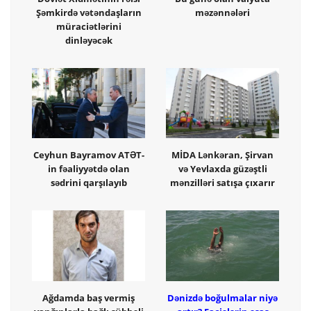
Şəmkirdə vətəndaşların
məzənnələri
müraciətlərini
dinləyəcək
Ceyhun Bayramov ATƏT-
MİDA Lənkəran, Şirvan
in fəaliyyətdə olan
və Yevlaxda güzəştli
sədrini qarşılayıb
mənzilləri satışa çıxarır
Ağdamda baş vermiş
Dənizdə boğulmalar niyə