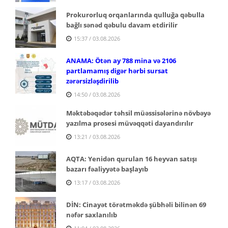
Prokurorluq orqanlarında qulluğa qəbulla
bağlı sənəd qəbulu davam etdirilir
15:37 / 03.08.2026
ANAMA: Ötən ay 788 mina və 2106
partlamamış digər hərbi sursat
zərərsizləşdirilib
14:50 / 03.08.2026
Məktəbəqədər təhsil müəssisələrinə növbəyə
yazılma prosesi müvəqqəti dayandırılır
13:21 / 03.08.2026
AQTA: Yenidən qurulan 16 heyvan satışı
bazarı fəaliyyətə başlayıb
13:17 / 03.08.2026
DİN: Cinayət törətməkdə şübhəli bilinən 69
nəfər saxlanılıb