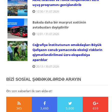
uçuş proqramını genişləndirib
12:30 / 31.07.2026
Bakıda daha bir marşrut xəttinin
avtobusları dəyişdirilir
12:01 / 31.07.2026
Coğrafiya İnstitutunun əməkdaşları Böyük
Qafqazın cənub yamacında ekoloji risklərin
qiymətləndirilməsi üzrə ekspedisiya
aparıblar
20:13 / 30.07.2026
BİZİ SOSİAL ŞƏBƏKƏLƏRDƏ ARAYIN
Ən son xəbərləri ilk sən əldə et!
345
3,460
5,600
659