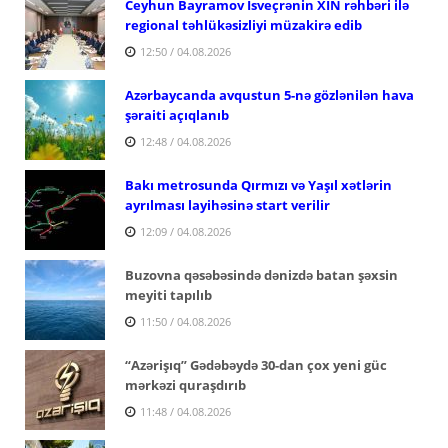
Ceyhun Bayramov İsveçrənin XİN rəhbəri ilə
regional təhlükəsizliyi müzakirə edib
12:50 / 04.08.2026
Azərbaycanda avqustun 5-nə gözlənilən hava
şəraiti açıqlanıb
12:48 / 04.08.2026
Bakı metrosunda Qırmızı və Yaşıl xətlərin
ayrılması layihəsinə start verilir
12:09 / 04.08.2026
Buzovna qəsəbəsində dənizdə batan şəxsin
meyiti tapılıb
11:50 / 04.08.2026
“Azərişıq” Gədəbəydə 30-dan çox yeni güc
mərkəzi quraşdırıb
11:48 / 04.08.2026