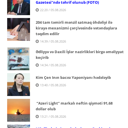
Gazetesi"ndə təhrif olunub (FOTO)
22:20 / 05.08.2026
204 tam təmirli mənzil satmaq öhdəliyi ilə
kirayə mexanizmi çərçivəsində vətəndaşlara
təqdim edilir
14:39 / 05.08.2026
Ədliyyə və Daxili İşlər nazirlikləri birgə əməliyyat
keçirib
14:34 / 05.08.2026
Kim Çen Inın bacısı Yaponiyanı hədələyib
13:40 / 05.08.2026
“Azeri Light” markalı neftin qiyməti 91,68
dollar olub
13:21 / 05.08.2026