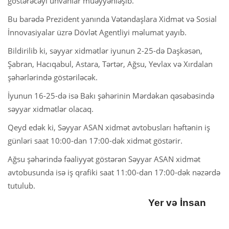
göstərəcəyi ünvanlar müəyyənləşib.
Bu barədə Prezident yanında Vətəndaşlara Xidmət və Sosial
İnnovasiyalar üzrə Dövlət Agentliyi məlumat yayıb.
Bildirilib ki, səyyar xidmətlər iyunun 2-25-də Daşkəsən,
Şabran, Hacıqabul, Astara, Tərtər, Ağsu, Yevlax və Xırdalan
şəhərlərində göstəriləcək.
İyunun 16-25-də isə Bakı şəhərinin Mərdəkan qəsəbəsində
səyyar xidmətlər olacaq.
Qeyd edək ki, Səyyar ASAN xidmət avtobusları həftənin iş
günləri saat 10:00-dan 17:00-dək xidmət göstərir.
Ağsu şəhərində fəaliyyət göstərən Səyyar ASAN xidmət
avtobusunda isə iş qrafiki saat 11:00-dan 17:00-dək nəzərdə
tutulub.
Yer və İnsan