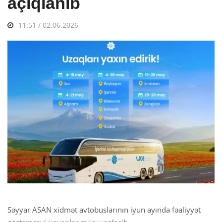
açıqlanıb
11:51 / 02.06.2026
Səyyar ASAN xidmət avtobuslarının iyun ayında fəaliyyət