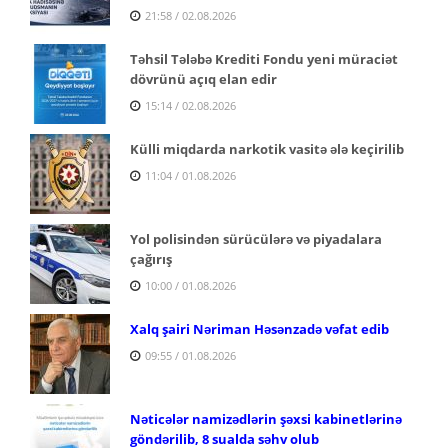
21:58 / 02.08.2026
Təhsil Tələbə Krediti Fondu yeni müraciət
dövrünü açıq elan edir
15:14 / 02.08.2026
Külli miqdarda narkotik vasitə ələ keçirilib
11:04 / 01.08.2026
Yol polisindən sürücülərə və piyadalara
çağırış
10:00 / 01.08.2026
Xalq şairi Nəriman Həsənzadə vəfat edib
09:55 / 01.08.2026
Nəticələr namizədlərin şəxsi kabinetlərinə
göndərilib, 8 sualda səhv olub