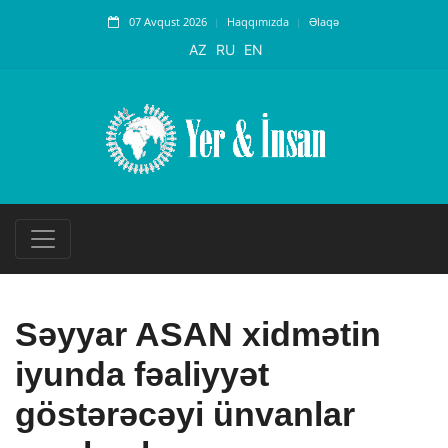
07 Avqust 2026
Haqqımızda
Əlaqə
AZ
RU
EN
Səyyar ASAN xidmətin
iyunda fəaliyyət
göstərəcəyi ünvanlar