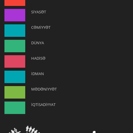
SİYASƏT
CƏMİYYƏT
DÜNYA
HADİSƏ
İDMAN
MƏDƏNİYYƏT
İQTİSADİYYAT