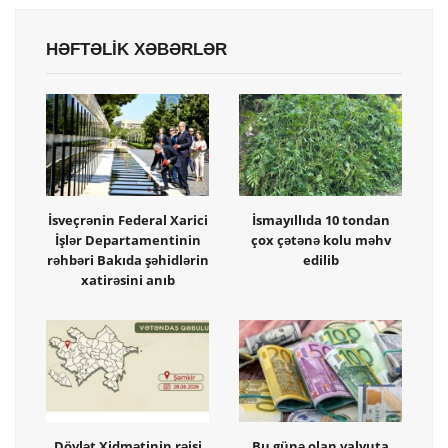
HƏFTƏLİK XƏBƏRLƏR
İsveçrənin Federal Xarici
İsmayıllıda 10 tondan
İşlər Departamentinin
çox çətənə kolu məhv
rəhbəri Bakıda şəhidlərin
edilib
xatirəsini anıb
Dövlət Xidmətinin rəisi
Bu günə olan valyuta