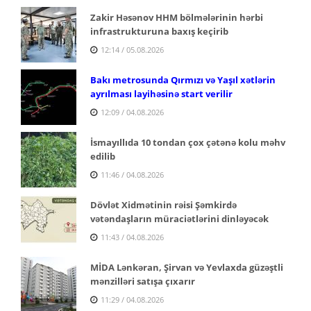
Zakir Həsənov HHM bölmələrinin hərbi
infrastrukturuna baxış keçirib
12:14 / 05.08.2026
Bakı metrosunda Qırmızı və Yaşıl xətlərin
ayrılması layihəsinə start verilir
12:09 / 04.08.2026
İsmayıllıda 10 tondan çox çətənə kolu məhv
edilib
11:46 / 04.08.2026
Dövlət Xidmətinin rəisi Şəmkirdə
vətəndaşların müraciətlərini dinləyəcək
11:43 / 04.08.2026
MİDA Lənkəran, Şirvan və Yevlaxda güzəştli
mənzilləri satışa çıxarır
11:29 / 04.08.2026