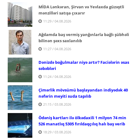
MİDA Lənkəran, Şirvan və Yevlaxda güzəştli
mənzilləri satışa çıxarır
11:29 / 04.08.2026
Ağdamda baş vermiş yanğınlarla bağlı şübhəli
bilinən şəxs saxlanılıb
11:27 / 04.08.2026
Dənizdə boğulmalar niyə artır? Faciələrin əsas
səbəbləri
11:24 / 04.08.2026
Çimərlik mövsümü başlayandan indiyədək 40
nəfərin meyiti suda tapılıb
21:15 / 03.08.2026
Ödəniş kartları ilə ölkədaxili 1 milyon 74 min
526 manatlıq 5305 fırıldaqçılıq halı baş verib
18:29 / 03.08.2026