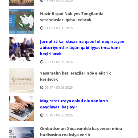
11:04 / 03.08.2026
Nazir Rəşad Nəbiyev Zəngilanda
vətəndaşları qəbul edəcək
11:02 / 03.08.2026
Jurnalistika ixtisasına qəbul olmaq istəyən
abituriyentlər üçün qabiliyyət imtahanı
keçiriləcək
10:23 / 03.08.2026
Yasamalın bəzi ərazilərində elektrik
kəsiləcək
09:17 / 03.08.2026
Magistraturaya qəbul olunanların
qeydiyyatı başlayır
09:15 / 03.08.2026
Ombudsman Xocavənddə baş verən mina
hadisəsinə reaksiya verib