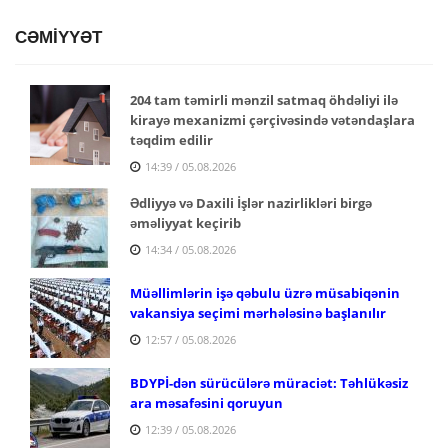
CƏMİYYƏT
204 tam təmirli mənzil satmaq öhdəliyi ilə
kirayə mexanizmi çərçivəsində vətəndaşlara
təqdim edilir
14:39 / 05.08.2026
Ədliyyə və Daxili İşlər nazirlikləri birgə
əməliyyat keçirib
14:34 / 05.08.2026
Müəllimlərin işə qəbulu üzrə müsabiqənin
vakansiya seçimi mərhələsinə başlanılır
12:57 / 05.08.2026
BDYPİ-dən sürücülərə müraciət: Təhlükəsiz
ara məsafəsini qoruyun
12:39 / 05.08.2026