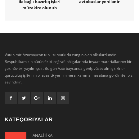
ilə bağlı hazırlıq işləri
avtobuslar yenilənir
müzakirə olunub
Vətənimiz Azərbaycan təbii sərvətlərlə zəngin olan ölkələrdəndir.
Respublikamızın bütün fiziki-coğrafi bölgələrində inşaat materiallarının bir
çox növləri yayılmışdır. Bu gün Azərbaycanda geniş vüsət almış tikinti-
quruculuq işlərinin bilavasitə yerli mineral xammal hesabına görülməsi bizi
sevindirir.
KATEQORİYALAR
ANALİTİKA