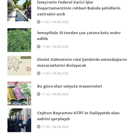
İsveçrənin Federal Xarici İşlər
Departamentinin rəhbəri Bakıda şəhidlərin
xatirəsini anıb
11:47 / 04.08.2026
İsmayıllıda 10 tondan çox çətənə kolu məhv
edilib
11:46 / 04.08.2026
Dövlət Xidmətinin rəisi Şəmkirdə vətəndaşların
müraciətlərini dinləyəcək
11:43 / 04.08.2026
Bu günə olan valyuta məzənnələri
11:32 / 04.08.2026
Ceyhun Bayramov ATƏT-in fəaliyyətdə olan
sədrini qarşılayıb
11:30 / 04.08.2026