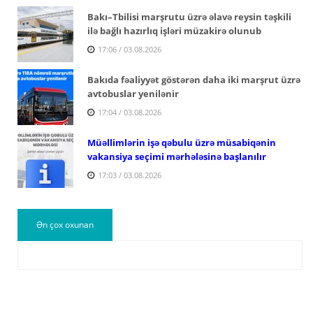
Bakı–Tbilisi marşrutu üzrə əlavə reysin təşkili
ilə bağlı hazırlıq işləri müzakirə olunub
17:06 / 03.08.2026
Bakıda fəaliyyət göstərən daha iki marşrut üzrə
avtobuslar yenilənir
17:04 / 03.08.2026
Müəllimlərin işə qəbulu üzrə müsabiqənin
vakansiya seçimi mərhələsinə başlanılır
17:03 / 03.08.2026
Ən çox oxunan