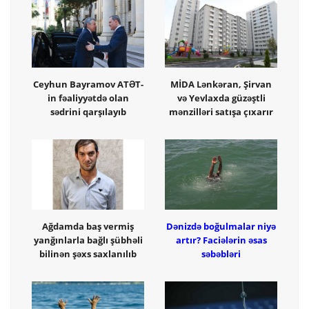
Ceyhun Bayramov ATƏT-
MİDA Lənkəran, Şirvan
in fəaliyyətdə olan
və Yevlaxda güzəştli
sədrini qarşılayıb
mənzilləri satışa çıxarır
Ağdamda baş vermiş
Dənizdə boğulmalar niyə
yanğınlarla bağlı şübhəli
artır? Faciələrin əsas
bilinən şəxs saxlanılıb
səbəbləri