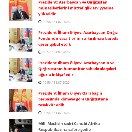
Prezident: Azərbaycan və Qırğızıstan
münasibətlərini müttəfiqlik səviyyəsinə
yüksəldir
10:58 / 31.07.2026
Prezident İlham Əliyev: Azərbaycan-Qırğız
Fondunun vəsaitlərinin artırılması barədə
qərar qəbul etdik
10:57 / 31.07.2026
Prezident İlham Əliyev: Azərbaycanın və
Qırğızıstanın humanitar sahədə əlaqələri
uğurla inkişaf edir
10:56 / 31.07.2026
Prezident İlham Əliyev Qarabağın
bərpasında köməyə görə Qırğızıstana
təşəkkür edib
10:54 / 31.07.2026
Milli Məclisin sədri Cənubi Afrika
Respublikasına səfərə gedib