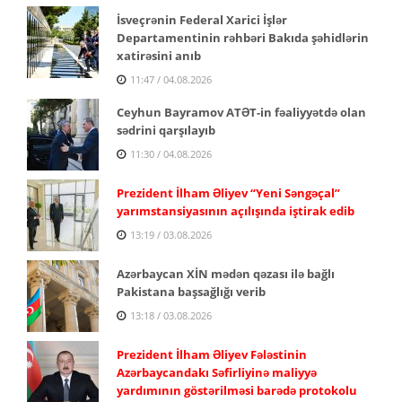
İsveçrənin Federal Xarici İşlər
Departamentinin rəhbəri Bakıda şəhidlərin
xatirəsini anıb
11:47 / 04.08.2026
Ceyhun Bayramov ATƏT-in fəaliyyətdə olan
sədrini qarşılayıb
11:30 / 04.08.2026
Prezident İlham Əliyev “Yeni Səngəçal”
yarımstansiyasının açılışında iştirak edib
13:19 / 03.08.2026
Azərbaycan XİN mədən qəzası ilə bağlı
Pakistana başsağlığı verib
13:18 / 03.08.2026
Prezident İlham Əliyev Fələstinin
Azərbaycandakı Səfirliyinə maliyyə
yardımının göstərilməsi barədə protokolu