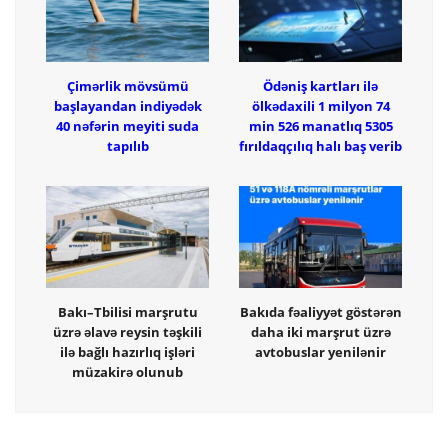
Çimərlik mövsümü
Ödəniş kartları ilə
başlayandan indiyədək
ölkədaxili 1 milyon 74
40 nəfərin meyiti suda
min 526 manatlıq 5305
tapılıb
fırıldaqçılıq halı baş verib
Bakı–Tbilisi marşrutu
Bakıda fəaliyyət göstərən
üzrə əlavə reysin təşkili
daha iki marşrut üzrə
ilə bağlı hazırlıq işləri
avtobuslar yenilənir
müzakirə olunub