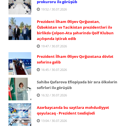
prokuroru ilə görüşüb
19:52 / 30.07.2026
Prezident İlham Əliyev Qırğızıstan,
Özbəkistan və Tacikistan prezidentləri ilə
birlikdə Çolpon-Ata şəhərində Qolf Klubun
açılışında iştirak edib
19:47 / 30.07.2026
Prezident İlham Əliyev Qırğızıstana dövlət
səfərinə gəlib
16:45 / 30.07.2026
Sahibə Qafarova Efiopiyada bir sıra ölkələrin
səfirləri ilə görüşüb
16:32 / 30.07.2026
Azərbaycanda bu saytlara məhdudiyyət
qoyulacaq - Prezident təsdiqlədi
13:04 / 30.07.2026