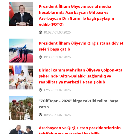
Prezident İlham Əliyevin sosial media
hesablarında Azərbaycan Əlifbası və
Azərbaycan Dili Günü ilə bağlı paylaşım
edilib (FOTO)
10:02 / 01.08.2026
Prezident İlham Əliyevin Qırğızıstana dövlət
səfəri başa çatıb
19:30 / 31.07.2026
Birinci xanım Mehriban Əliyeva Çolpon-Ata
şəhərində “Altın-Balalık” sağlamlıq və
reabilitasiya mərkəzi ilə tanış olub
17:56 / 31.07.2026
“Zülfüqar – 2026” birgə taktiki təlimi başa
çatıb
16:33 / 31.07.2026
Azərbaycan və Qırğızıstan prezidentlərinin
təltifolunma mərasimi keçirilib