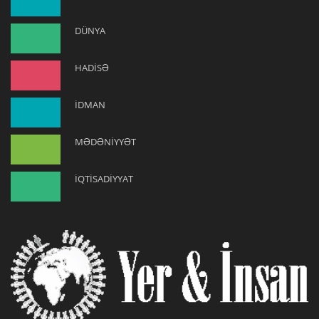
DÜNYA
HADİSƏ
İDMAN
MƏDƏNİYYƏT
İQTİSADİYYAT