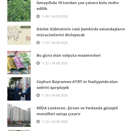
İsmayıllıda 10 tondan çox çətənə kolu məhv
edilib
11:46 / 04.08.2026
Dövlət Xidmətinin rəisi Şəmkirdə vətəndaşların
müraciətlərini dinləyəcək
11:43 / 04.08.2026
Bu günə olan valyuta məzənnələri
11:32 / 04.08.2026
Ceyhun Bayramov ATƏT-in fəaliyyətdə olan
sədrini qarşılayıb
11:30 / 04.08.2026
MİDA Lənkəran, Şirvan və Yevlaxda güzəştli
mənzilləri satışa çıxarır
11:29 / 04.08.2026