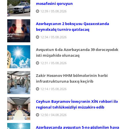
məsafəsini qoruyun
12:39 / 05.08.2026
Azərbaycanın 2 boksçusu Qazaxıstanda
beynəlxalq turnirə qatılacaq
12:34 / 05.08.2026
Avqustun 6-da Azərbaycanda 39 dərəcəyədək
isti müşahidə olunacaq
12:31 / 05.08.2026
Zakir Həsənov HHM bölmələrinin hərbi
infrastrukturuna baxış keçirib
12:14 / 05.08.2026
Ceyhun Bayramov İsveçrənin XİN rəhbəri ilə
regional təhlükəsizliyi müzakirə edib
12:50 / 04.08.2026
Azərbaycanda avqustun 5-nə gözlənilən hava