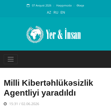
07 Avqust 2026
Haqqımızda
Əlaqə
AZ
RU
EN
Milli Kibertəhlükəsizlik
Agentliyi yaradıldı
15:31 / 02.06.2026