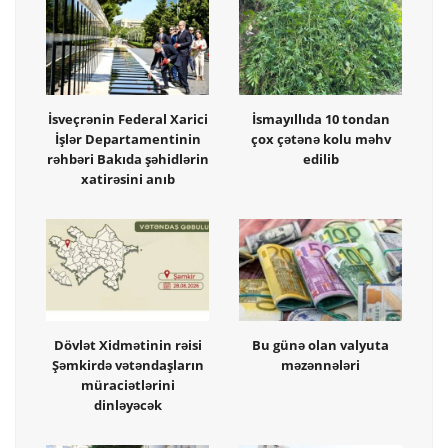
İsveçrənin Federal Xarici
İsmayıllıda 10 tondan
İşlər Departamentinin
çox çətənə kolu məhv
rəhbəri Bakıda şəhidlərin
edilib
xatirəsini anıb
Dövlət Xidmətinin rəisi
Bu günə olan valyuta
Şəmkirdə vətəndaşların
məzənnələri
müraciətlərini
dinləyəcək