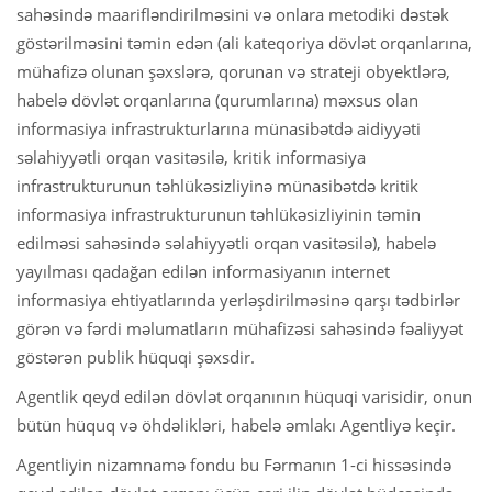
sahəsində maarifləndirilməsini və onlara metodiki dəstək
göstərilməsini təmin edən (ali kateqoriya dövlət orqanlarına,
mühafizə olunan şəxslərə, qorunan və strateji obyektlərə,
habelə dövlət orqanlarına (qurumlarına) məxsus olan
informasiya infrastrukturlarına münasibətdə aidiyyəti
səlahiyyətli orqan vasitəsilə, kritik informasiya
infrastrukturunun təhlükəsizliyinə münasibətdə kritik
informasiya infrastrukturunun təhlükəsizliyinin təmin
edilməsi sahəsində səlahiyyətli orqan vasitəsilə), habelə
yayılması qadağan edilən informasiyanın internet
informasiya ehtiyatlarında yerləşdirilməsinə qarşı tədbirlər
görən və fərdi məlumatların mühafizəsi sahəsində fəaliyyət
göstərən publik hüquqi şəxsdir.
Agentlik qeyd edilən dövlət orqanının hüquqi varisidir, onun
bütün hüquq və öhdəlikləri, habelə əmlakı Agentliyə keçir.
Agentliyin nizamnamə fondu bu Fərmanın 1-ci hissəsində