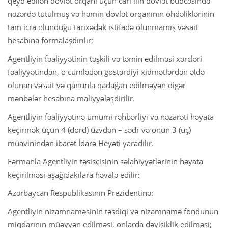
qeyd edilən dövlət orqanı üçün cari ilin dövlət büdcəsində
nəzərdə tutulmuş və həmin dövlət orqanının öhdəliklərinin
tam icra olunduğu tarixədək istifadə olunmamış vəsait
hesabına formalaşdırılır;
Agentliyin fəaliyyətinin təşkili və təmin edilməsi xərcləri
fəaliyyətindən, o cümlədən göstərdiyi xidmətlərdən əldə
olunan vəsait və qanunla qadağan edilməyən digər
mənbələr hesabına maliyyələşdirilir.
Agentliyin fəaliyyətinə ümumi rəhbərliyi və nəzarəti həyata
keçirmək üçün 4 (dörd) üzvdən – sədr və onun 3 (üç)
müavinindən ibarət İdarə Heyəti yaradılır.
Fərmanla Agentliyin təsisçisinin səlahiyyətlərinin həyata
keçirilməsi aşağıdakılara həvalə edilir:
Azərbaycan Respublikasının Prezidentinə:
Agentliyin nizamnaməsinin təsdiqi və nizamnamə fondunun
miqdarının müəyyən edilməsi, onlarda dəyişiklik edilməsi;