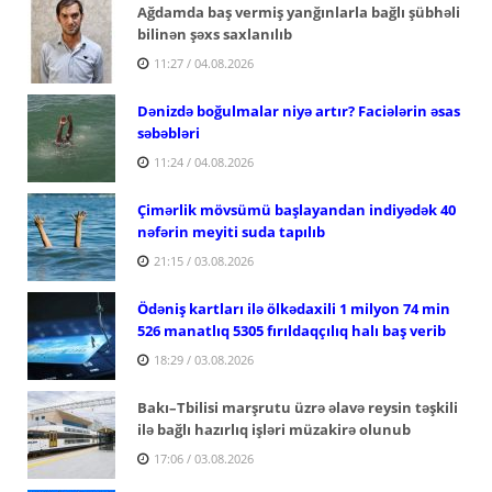
Ağdamda baş vermiş yanğınlarla bağlı şübhəli
bilinən şəxs saxlanılıb
11:27 / 04.08.2026
Dənizdə boğulmalar niyə artır? Faciələrin əsas
səbəbləri
11:24 / 04.08.2026
Çimərlik mövsümü başlayandan indiyədək 40
nəfərin meyiti suda tapılıb
21:15 / 03.08.2026
Ödəniş kartları ilə ölkədaxili 1 milyon 74 min
526 manatlıq 5305 fırıldaqçılıq halı baş verib
18:29 / 03.08.2026
Bakı–Tbilisi marşrutu üzrə əlavə reysin təşkili
ilə bağlı hazırlıq işləri müzakirə olunub
17:06 / 03.08.2026