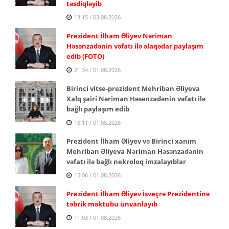
təsdiqləyib
13:15 / 03.08.2026
Prezident İlham Əliyev Nəriman
Həsənzadənin vəfatı ilə əlaqədar paylaşım
edib (FOTO)
21:34 / 01.08.2026
Birinci vitse-prezident Mehriban Əliyeva
Xalq şairi Nəriman Həsənzadənin vəfatı ilə
bağlı paylaşım edib
18:11 / 01.08.2026
Prezident İlham Əliyev və Birinci xanım
Mehriban Əliyeva Nəriman Həsənzadənin
vəfatı ilə bağlı nekroloq imzalayıblar
15:06 / 01.08.2026
Prezident İlham Əliyev İsveçrə Prezidentinə
təbrik məktubu ünvanlayıb
11:03 / 01.08.2026