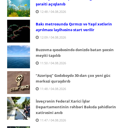
şəraiti açıqlanıb
12:48 / 04.08.2026
Bakı metrosunda Qırmızı və Yaşıl xətlərin
ayrılması layihəsinə start verilir
12:09 / 04.08.2026
Buzovna qəsəbəsində dənizdə batan şəxsin
meyiti tapılıb
11:50 / 04.08.2026
“Azərişıq” Gədəbəydə 30-dan çox yeni güc
mərkəzi quraşdırıb
11:48 / 04.08.2026
İsveçrənin Federal Xarici İşlər
Departamentinin rəhbəri Bakıda şəhidlərin
xatirəsini anıb
11:47 / 04.08.2026