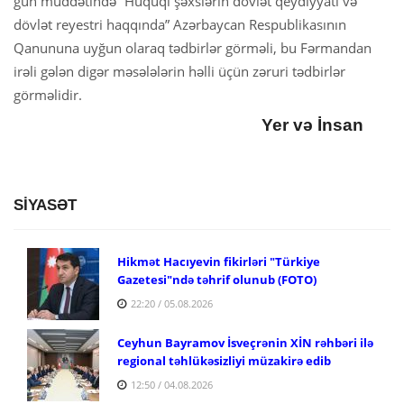
gün müddətində “Hüquqi şəxslərin dövlət qeydiyyatı və
dövlət reyestri haqqında” Azərbaycan Respublikasının
Qanununa uyğun olaraq tədbirlər görməli, bu Fərmandan
irəli gələn digər məsələlərin həlli üçün zəruri tədbirlər
görməlidir.
Yer və İnsan
SİYASƏT
Hikmət Hacıyevin fikirləri "Türkiye
Gazetesi"ndə təhrif olunub (FOTO)
22:20 / 05.08.2026
Ceyhun Bayramov İsveçrənin XİN rəhbəri ilə
regional təhlükəsizliyi müzakirə edib
12:50 / 04.08.2026