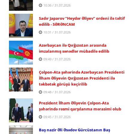
10:36 / 31.07.2026
Sadır Japarov “Heydər Əliyev” ordeni ilə təltif
edilib - SƏRƏNCAM
10:31 / 31.07.2026
Azərbaycan ilə Qırğızıstan arasında
imzalanmış sənədlər mübadilə edilib
09:49 / 31.07.2026
Çolpon-Ata şəhərində Azərbaycan Prezidenti
İlham Əliyevin Qırğızıstan Prezidenti ilə
təkbətək görüşü keçirilib
09:48 / 31.07.2026
Prezident İlham Əliyevin Çolpon-Ata
şəhərində rəsmi qarşılanma mərasimi olub
09:45 / 31.07.2026
Baş nazir Əli Əsədov Gürcüstanın Baş