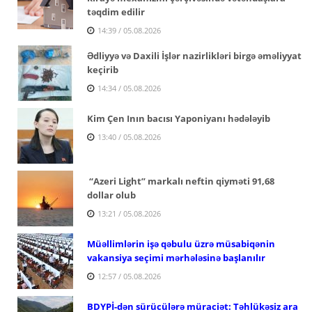
təqdim edilir
14:39 / 05.08.2026
Ədliyyə və Daxili İşlər nazirlikləri birgə əməliyyat
keçirib
14:34 / 05.08.2026
Kim Çen Inın bacısı Yaponiyanı hədələyib
13:40 / 05.08.2026
“Azeri Light” markalı neftin qiyməti 91,68
dollar olub
13:21 / 05.08.2026
Müəllimlərin işə qəbulu üzrə müsabiqənin
vakansiya seçimi mərhələsinə başlanılır
12:57 / 05.08.2026
BDYPİ-dən sürücülərə müraciət: Təhlükəsiz ara