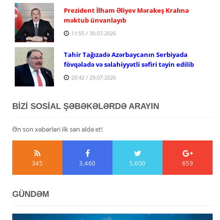
Prezident İlham Əliyev Mərakeş Kralına
məktub ünvanlayıb
11:55 / 30.07.2026
Tahir Tağızadə Azərbaycanın Serbiyada
fövqəladə və səlahiyyətli səfiri təyin edilib
20:42 / 29.07.2026
BİZİ SOSİAL ŞƏBƏKƏLƏRDƏ ARAYIN
Ən son xəbərləri ilk sən əldə et!
345
3,460
5,600
659
GÜNDƏM