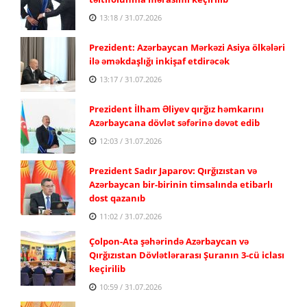
13:18 / 31.07.2026
Prezident: Azərbaycan Mərkəzi Asiya ölkələri
ilə əməkdaşlığı inkişaf etdirəcək
13:17 / 31.07.2026
Prezident İlham Əliyev qırğız həmkarını
Azərbaycana dövlət səfərinə dəvət edib
12:03 / 31.07.2026
Prezident Sadır Japarov: Qırğızıstan və
Azərbaycan bir-birinin timsalında etibarlı
dost qazanıb
11:02 / 31.07.2026
Çolpon-Ata şəhərində Azərbaycan və
Qırğızıstan Dövlətlərarası Şuranın 3-cü iclası
keçirilib
10:59 / 31.07.2026