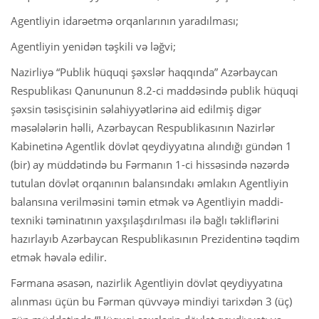
Agentliyin idarəetmə orqanlarının yaradılması;
Agentliyin yenidən təşkili və ləğvi;
Nazirliyə “Publik hüquqi şəxslər haqqında” Azərbaycan
Respublikası Qanununun 8.2-ci maddəsində publik hüquqi
şəxsin təsisçisinin səlahiyyətlərinə aid edilmiş digər
məsələlərin həlli, Azərbaycan Respublikasının Nazirlər
Kabinetinə Agentlik dövlət qeydiyyatına alındığı gündən 1
(bir) ay müddətində bu Fərmanın 1-ci hissəsində nəzərdə
tutulan dövlət orqanının balansındakı əmlakın Agentliyin
balansına verilməsini təmin etmək və Agentliyin maddi-
texniki təminatının yaxşılaşdırılması ilə bağlı təkliflərini
hazırlayıb Azərbaycan Respublikasının Prezidentinə təqdim
etmək həvalə edilir.
Fərmana əsasən, nazirlik Agentliyin dövlət qeydiyyatına
alınması üçün bu Fərman qüvvəyə mindiyi tarixdən 3 (üç)