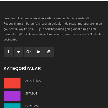
Vətənimiz Azərbaycan təbii sərvətlərlə zəngin olan ölkələrdəndir.
Respublikamızın bütün fiziki-coğrafi bölgələrində inşaat materiallarının bir
çox növləri yayılmışdır. Bu gün Azərbaycanda geniş vüsət almış tikinti-
quruculuq işlərinin bilavasitə yerli mineral xammal hesabına görülməsi bizi
sevindirir.
KATEQORİYALAR
ANALİTİKA
SİYASƏT
CƏMİYYƏT