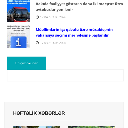
Bakıda fəaliyyət göstərən daha iki marşrut üzrə
avtobuslar yenilənir
17:04 / 03.08.2026
Müəllimlərin işə qəbulu üzrə müsabiqənin
vakansiya seçimi mərhələsinə başlanılır
17:03 / 03.08.2026
Ən çox oxunan
HƏFTƏLİK XƏBƏRLƏR