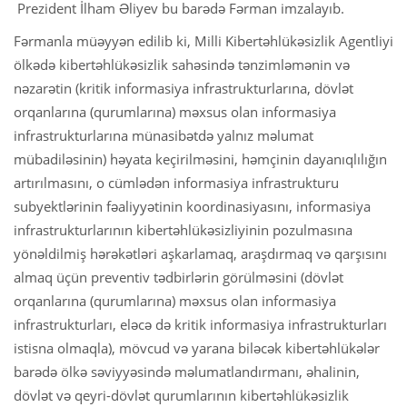
Prezident İlham Əliyev bu barədə Fərman imzalayıb.
Fərmanla müəyyən edilib ki, Milli Kibertəhlükəsizlik Agentliyi
ölkədə kibertəhlükəsizlik sahəsində tənzimləmənin və
nəzarətin (kritik informasiya infrastrukturlarına, dövlət
orqanlarına (qurumlarına) məxsus olan informasiya
infrastrukturlarına münasibətdə yalnız məlumat
mübadiləsinin) həyata keçirilməsini, həmçinin dayanıqlılığın
artırılmasını, o cümlədən informasiya infrastrukturu
subyektlərinin fəaliyyətinin koordinasiyasını, informasiya
infrastrukturlarının kibertəhlükəsizliyinin pozulmasına
yönəldilmiş hərəkətləri aşkarlamaq, araşdırmaq və qarşısını
almaq üçün preventiv tədbirlərin görülməsini (dövlət
orqanlarına (qurumlarına) məxsus olan informasiya
infrastrukturları, eləcə də kritik informasiya infrastrukturları
istisna olmaqla), mövcud və yarana biləcək kibertəhlükələr
barədə ölkə səviyyəsində məlumatlandırmanı, əhalinin,
dövlət və qeyri-dövlət qurumlarının kibertəhlükəsizlik