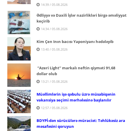
14:39 / 05.08.2026
Ədliyyə və Daxili İşlər nazirlikləri birgə əməliyyat
keçirib
14:34 / 05.08.2026
Kim Çen Inın bacısı Yaponiyanı hədələyib
13:40 / 05.08.2026
“Azeri Light” markalı neftin qiyməti 91,68
dollar olub
13:21 / 05.08.2026
Müəllimlərin işə qəbulu üzrə müsabiqənin
vakansiya seçimi mərhələsinə başlanılır
12:57 / 05.08.2026
BDYPİ-dən sürücülərə müraciət: Təhlükəsiz ara
məsafəsini qoruyun