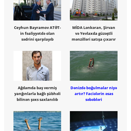
Ceyhun Bayramov ATƏT-
MİDA Lənkəran, Şirvan
in fəaliyyətdə olan
və Yevlaxda güzəştli
sədrini qarşılayıb
mənzilləri satışa çıxarır
Ağdamda baş vermiş
Dənizdə boğulmalar niyə
yanğınlarla bağlı şübhəli
artır? Faciələrin əsas
bilinən şəxs saxlanılıb
səbəbləri