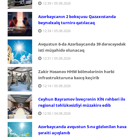
12:39 / 05.08.2026
Azərbaycanın 2 boksçusu Qazaxıstanda
beynəlxalq turnirə qatılacaq
12:34 / 05.08.2026
Avqustun 6-da Azərbaycanda 39 dərəcəyədək
isti müşahidə olunacaq
12:31 / 05.08.2026
Zakir Həsənov HHM bölmələrinin hərbi
infrastrukturuna baxış keçirib
12:14 / 05.08.2026
Ceyhun Bayramov İsveçrənin XİN rəhbəri ilə
regional təhlükəsizliyi müzakirə edib
12:50 / 04.08.2026
Azərbaycanda avqustun 5-nə gözlənilən hava
şəraiti açıqlanıb