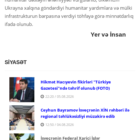
Ukrayna xalqına göndərdiyi humanitar yardımlara və mülki
infrastrukturun bərpasına verdiyi töhfəyə görə minnətdarlıq
ifadə olunub.
Yer və İnsan
SİYASƏT
Hikmət Hacıyevin fikirləri "Türkiye
Gazetesi"ndə təhrif olunub (FOTO)
22:20 / 05.08.2026
Ceyhun Bayramov İsveçrənin XİN rəhbəri ilə
regional təhlükəsizliyi müzakirə edib
12:50 / 04.08.2026
İsveçrənin Federal Xarici İşlər