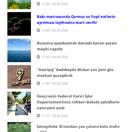
12:48 / 04.08.2026
Bakı metrosunda Qırmızı və Yaşıl xətlərin
ayrılması layihəsinə start verilir
12:09 / 04.08.2026
Buzovna qəsəbəsində dənizdə batan şəxsin
meyiti tapılıb
11:50 / 04.08.2026
“Azərişıq” Gədəbəydə 30-dan çox yeni güc
mərkəzi quraşdırıb
11:48 / 04.08.2026
İsveçrənin Federal Xarici İşlər
Departamentinin rəhbəri Bakıda şəhidlərin
xatirəsini anıb
11:47 / 04.08.2026
İsmayıllıda 10 tondan çox çətənə kolu məhv