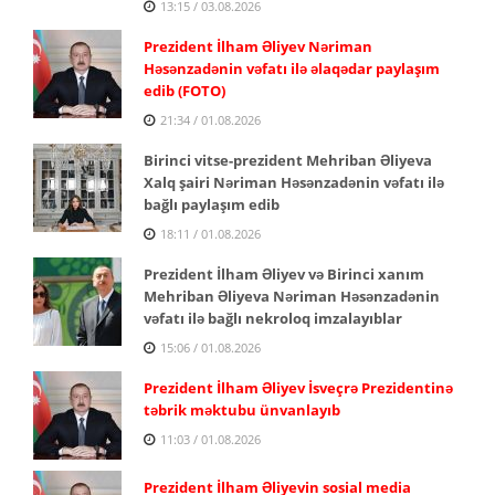
13:15 / 03.08.2026
Prezident İlham Əliyev Nəriman
Həsənzadənin vəfatı ilə əlaqədar paylaşım
edib (FOTO)
21:34 / 01.08.2026
Birinci vitse-prezident Mehriban Əliyeva
Xalq şairi Nəriman Həsənzadənin vəfatı ilə
bağlı paylaşım edib
18:11 / 01.08.2026
Prezident İlham Əliyev və Birinci xanım
Mehriban Əliyeva Nəriman Həsənzadənin
vəfatı ilə bağlı nekroloq imzalayıblar
15:06 / 01.08.2026
Prezident İlham Əliyev İsveçrə Prezidentinə
təbrik məktubu ünvanlayıb
11:03 / 01.08.2026
Prezident İlham Əliyevin sosial media