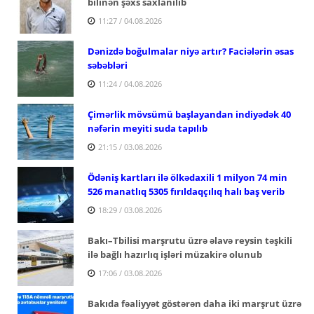
bilinən şəxs saxlanılıb
11:27 / 04.08.2026
Dənizdə boğulmalar niyə artır? Faciələrin əsas
səbəbləri
11:24 / 04.08.2026
Çimərlik mövsümü başlayandan indiyədək 40
nəfərin meyiti suda tapılıb
21:15 / 03.08.2026
Ödəniş kartları ilə ölkədaxili 1 milyon 74 min
526 manatlıq 5305 fırıldaqçılıq halı baş verib
18:29 / 03.08.2026
Bakı–Tbilisi marşrutu üzrə əlavə reysin təşkili
ilə bağlı hazırlıq işləri müzakirə olunub
17:06 / 03.08.2026
Bakıda fəaliyyət göstərən daha iki marşrut üzrə