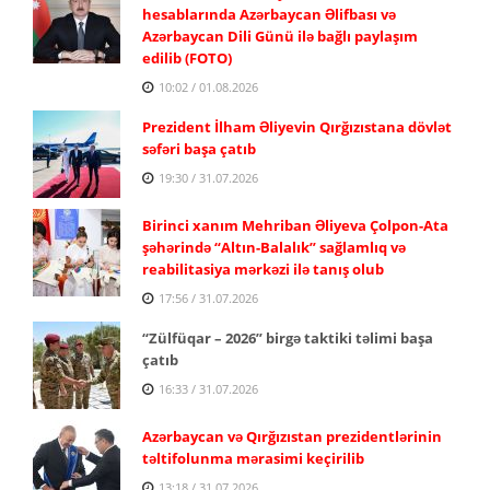
hesablarında Azərbaycan Əlifbası və
Azərbaycan Dili Günü ilə bağlı paylaşım
edilib (FOTO)
10:02 / 01.08.2026
Prezident İlham Əliyevin Qırğızıstana dövlət
səfəri başa çatıb
19:30 / 31.07.2026
Birinci xanım Mehriban Əliyeva Çolpon-Ata
şəhərində “Altın-Balalık” sağlamlıq və
reabilitasiya mərkəzi ilə tanış olub
17:56 / 31.07.2026
“Zülfüqar – 2026” birgə taktiki təlimi başa
çatıb
16:33 / 31.07.2026
Azərbaycan və Qırğızıstan prezidentlərinin
təltifolunma mərasimi keçirilib
13:18 / 31.07.2026