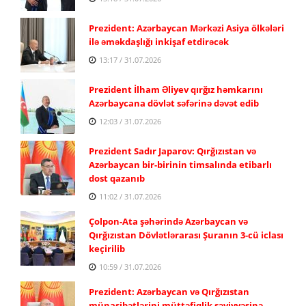
Prezident: Azərbaycan Mərkəzi Asiya ölkələri
ilə əməkdaşlığı inkişaf etdirəcək
13:17 / 31.07.2026
Prezident İlham Əliyev qırğız həmkarını
Azərbaycana dövlət səfərinə dəvət edib
12:03 / 31.07.2026
Prezident Sadır Japarov: Qırğızıstan və
Azərbaycan bir-birinin timsalında etibarlı
dost qazanıb
11:02 / 31.07.2026
Çolpon-Ata şəhərində Azərbaycan və
Qırğızıstan Dövlətlərarası Şuranın 3-cü iclası
keçirilib
10:59 / 31.07.2026
Prezident: Azərbaycan və Qırğızıstan
münasibətlərini müttəfiqlik səviyyəsinə