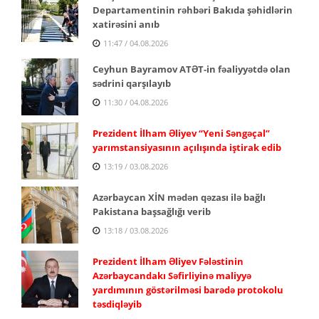
Departamentinin rəhbəri Bakıda şəhidlərin
xatirəsini anıb
11:47 / 04.08.2026
Ceyhun Bayramov ATƏT-in fəaliyyətdə olan
sədrini qarşılayıb
11:30 / 04.08.2026
Prezident İlham Əliyev “Yeni Səngəçal”
yarımstansiyasının açılışında iştirak edib
13:19 / 03.08.2026
Azərbaycan XİN mədən qəzası ilə bağlı
Pakistana başsağlığı verib
13:18 / 03.08.2026
Prezident İlham Əliyev Fələstinin
Azərbaycandakı Səfirliyinə maliyyə
yardımının göstərilməsi barədə protokolu
təsdiqləyib