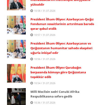
yüksəldir
10:58 / 31.07.2026
Prezident İlham Əliyev: Azərbaycan-Qırğız
Fondunun vəsaitlərinin artırılması barədə
qərar qəbul etdik
10:57 / 31.07.2026
Prezident İlham Əliyev: Azərbaycanın və
Qırğızıstanın humanitar sahədə əlaqələri
uğurla inkişaf edir
10:56 / 31.07.2026
Prezident İlham Əliyev Qarabağın
bərpasında köməyə görə Qırğızıstana
təşəkkür edib
10:54 / 31.07.2026
Milli Məclisin sədri Cənubi Afrika
Respublikasına səfərə gedib
10:36 / 31.07.2026