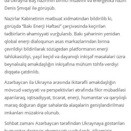
də Ukrayna Baş nazirinin birinci müavini və energetika naziri
Denis Şmıqal ilə görüşüb.
Nazirlər Kabinetinin mətbuat xidmətindən bildirilib ki,
görüşdə “Bakı Enerji Həftəsi” çərçivəsində keçirilən
tədbirlərin əhəmiyyəti vurğulanıb. Bakı şəhərinin yenidən
qlobal enerji dialoqunun əsas mərkəzlərindən birinə
çevrildiyi bildirilərək sözügedən platformanın enerji
təhlükəsizliyi, yaşıl keçid və dayanıqlı inkişaf məsələləri üzrə
beynəlxalq əməkdaşlığın inkişafına mühüm töhfə verdiyi
diqqətə çatdırılıb.
Azərbaycan ilə Ukrayna arasında ikitərəfli əməkdaşlığın
mövcud vəziyyəti və perspektivləri ətrafında fikir mübadiləsi
aparılaraq, iqtisadiyyat, ticarət, enerji, humanitar və qarşılıqlı
maraq doğuran digər sahələrdə əlaqələrin genişləndirilməsi
imkanları müzakirə olunub.
Söhbət zamanı Azərbaycan tərəfindən Ukraynaya göstərilən
humanitar dəstəyin əhəmiyyəti vurğulanıb, ölkəmizin