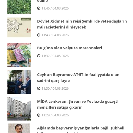
edilib
11:46 / 04.08.2026
Dövlət Xidmətinin rəisi Şəmkirdə vətəndaşların
müraciətlərini dinləyəcək
11:43 / 04.08.2026
Bu günə olan valyuta məzənnələri
11:32 / 04.08.2026
Ceyhun Bayramov ATƏT-in fəaliyyətdə olan
sədrini qarşılayıb
11:30 / 04.08.2026
MİDA Lənkəran, Şirvan və Yevlaxda güzəştli
mənzilləri satışa çıxarır
11:29 / 04.08.2026
Ağdamda baş vermiş yanğınlarla bağlı şübhəli