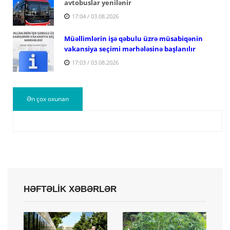
avtobuslar yenilənir
17:04 / 03.08.2026
Müəllimlərin işə qəbulu üzrə müsabiqənin
vakansiya seçimi mərhələsinə başlanılır
17:03 / 03.08.2026
Ən çox oxunan
HƏFTƏLİK XƏBƏRLƏR