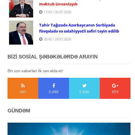
məktub ünvanlayıb
11:55 / 30.07.2026
Tahir Tağızadə Azərbaycanın Serbiyada
fövqəladə və səlahiyyətli səfiri təyin edilib
20:42 / 29.07.2026
BİZİ SOSİAL ŞƏBƏKƏLƏRDƏ ARAYIN
Ən son xəbərləri ilk sən əldə et!
345
3,460
5,600
659
GÜNDƏM