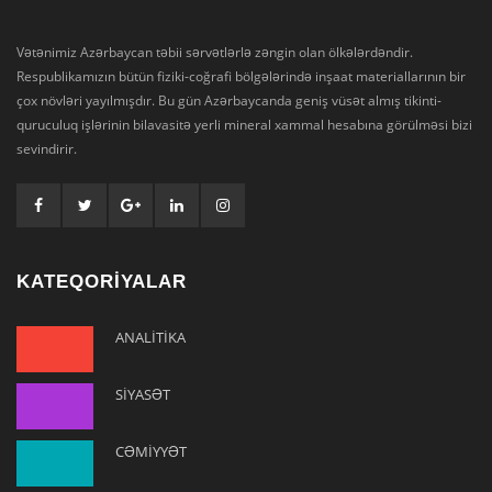
Vətənimiz Azərbaycan təbii sərvətlərlə zəngin olan ölkələrdəndir.
Respublikamızın bütün fiziki-coğrafi bölgələrində inşaat materiallarının bir
çox növləri yayılmışdır. Bu gün Azərbaycanda geniş vüsət almış tikinti-
quruculuq işlərinin bilavasitə yerli mineral xammal hesabına görülməsi bizi
sevindirir.
KATEQORİYALAR
ANALİTİKA
SİYASƏT
CƏMİYYƏT