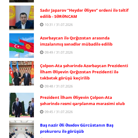
Sadır Japarov “Heydər Əliyev” ordeni ilə təltif
edilib - SƏRƏNCAM
10:31 / 31.07.2026
Azərbaycan ilə Qırğızıstan arasında
imzalanmış sənədlər mübadilə edilib
09:49 / 31.07.2026
Çolpon-Ata şəhərində Azərbaycan Prezidenti
İlham Əliyevin Qırğızıstan Prezidenti ilə
təkbətək görüşü keçirilib
09:48 / 31.07.2026
Prezident İlham Əliyevin Çolpon-Ata
şəhərində rəsmi qarşılanma mərasimi olub
09:45 / 31.07.2026
Baş nazir Əli Əsədov Gürcüstanın Baş
prokuroru ilə görüşüb