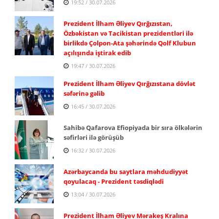
19:52 / 30.07.2026
Prezident İlham Əliyev Qırğızıstan,
Özbəkistan və Tacikistan prezidentləri ilə
birlikdə Çolpon-Ata şəhərində Qolf Klubun
açılışında iştirak edib
19:47 / 30.07.2026
Prezident İlham Əliyev Qırğızıstana dövlət
səfərinə gəlib
16:45 / 30.07.2026
Sahibə Qafarova Efiopiyada bir sıra ölkələrin
səfirləri ilə görüşüb
16:32 / 30.07.2026
Azərbaycanda bu saytlara məhdudiyyət
qoyulacaq - Prezident təsdiqlədi
13:04 / 30.07.2026
Prezident İlham Əliyev Mərakeş Kralına