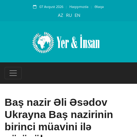
07 Avqust 2026
Haqqımızda
Əlaqə
AZ
RU
EN
Baş nazir Əli Əsədov
Ukrayna Baş nazirinin
birinci müavini ilə