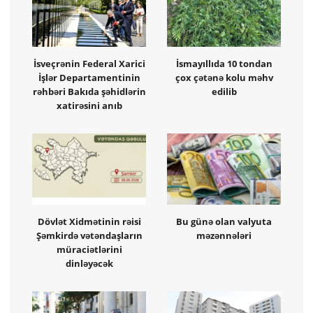
İsveçrənin Federal Xarici
İsmayıllıda 10 tondan
İşlər Departamentinin
çox çətənə kolu məhv
rəhbəri Bakıda şəhidlərin
edilib
xatirəsini anıb
Dövlət Xidmətinin rəisi
Bu günə olan valyuta
Şəmkirdə vətəndaşların
məzənnələri
müraciətlərini
dinləyəcək