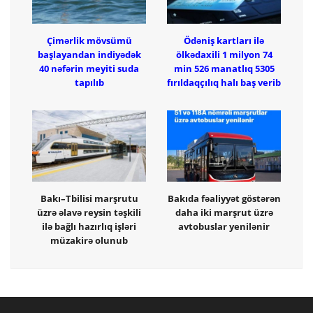
Çimərlik mövsümü
Ödəniş kartları ilə
başlayandan indiyədək
ölkədaxili 1 milyon 74
40 nəfərin meyiti suda
min 526 manatlıq 5305
tapılıb
fırıldaqçılıq halı baş verib
Bakı–Tbilisi marşrutu
Bakıda fəaliyyət göstərən
üzrə əlavə reysin təşkili
daha iki marşrut üzrə
ilə bağlı hazırlıq işləri
avtobuslar yenilənir
müzakirə olunub