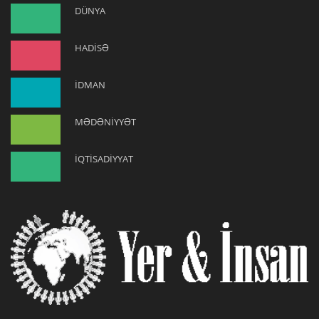
DÜNYA
HADİSƏ
İDMAN
MƏDƏNİYYƏT
İQTİSADİYYAT