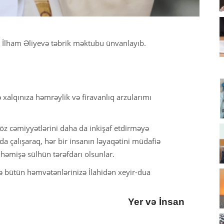
 İlham Əliyevə təbrik məktubu ünvanlayıb.
ə xalqınıza həmrəylik və firavanlıq arzularımı
 öz cəmiyyətlərini daha da inkişaf etdirməyə
a çalışaraq, hər bir insanın ləyaqətini müdafiə
 həmişə sülhün tərəfdarı olsunlar.
 və bütün həmvətənlərinizə İlahidən xeyir-dua
Yer və İnsan