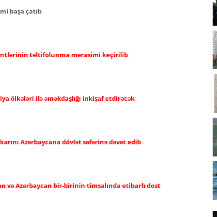
imi başa çatıb
ntlərinin təltifolunma mərasimi keçirilib
a ölkələri ilə əməkdaşlığı inkişaf etdirəcək
karını Azərbaycana dövlət səfərinə dəvət edib
an və Azərbaycan bir-birinin timsalında etibarlı dost