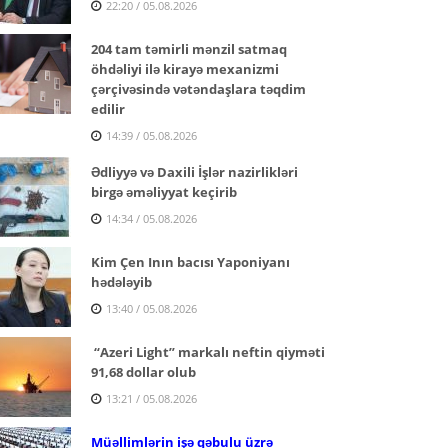
22:20 / 05.08.2026
204 tam təmirli mənzil satmaq
öhdəliyi ilə kirayə mexanizmi
çərçivəsində vətəndaşlara təqdim
edilir
14:39 / 05.08.2026
Ədliyyə və Daxili İşlər nazirlikləri
birgə əməliyyat keçirib
14:34 / 05.08.2026
Kim Çen Inın bacısı Yaponiyanı
hədələyib
13:40 / 05.08.2026
“Azeri Light” markalı neftin qiyməti
91,68 dollar olub
13:21 / 05.08.2026
Müəllimlərin işə qəbulu üzrə