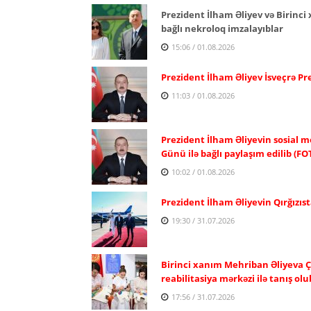
Prezident İlham Əliyev və Birinc
bağlı nekroloq imzalayıblar
15:06 / 01.08.2026
Prezident İlham Əliyev İsveçrə P
11:03 / 01.08.2026
Prezident İlham Əliyevin sosial m
Günü ilə bağlı paylaşım edilib (FO
10:02 / 01.08.2026
Prezident İlham Əliyevin Qırğızıst
19:30 / 31.07.2026
Birinci xanım Mehriban Əliyeva Ç
reabilitasiya mərkəzi ilə tanış olu
17:56 / 31.07.2026