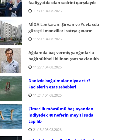
fəaliyyətdə olan sədrini qarşılayıb
11:30 / 04.08.2026
MİDA Lənkəran, Şirvan və Yevlaxda
güzəştli mənzilləri satışa çıxarır
11:29 / 04.08.2026
Ağdamda baş vermiş yanğınlarla
bağlı şübhəli bilinən şəxs saxlanılıb
11:27 / 04.08.2026
Dənizdə boğulmalar niyə artır?
Faciələrin əsas səbəbləri
11:24 / 04.08.2026
Çimərlik mövsümü başlayandan
indiyədək 40 nəfərin meyiti suda
tapılıb
21:15 / 03.08.2026