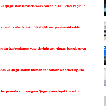
 Qırğızıstan Dövlətlərarası Şuranın 3-cü iclası keçirilib
tan münasibətlərini müttəfiqlik səviyyəsinə yüksəldir
n-Qırğız Fondunun vəsaitlərinin artırılması barədə qərar
anın və Qırğızıstanın humanitar sahədə əlaqələri uğurla
 bərpasında köməyə görə Qırğızıstana təşəkkür edib