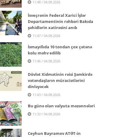
11:48 / 04.08.2026
İsveçrənin Federal Xarici İşlər
Departamentinin rəhbəri Bakıda
şəhidlərin xatirəsini anıb
11:47 / 04.08.2026
İsmayıllıda 10 tondan çox çətənə
kolu məhv edilib
11:46 / 04.08.2026
Dövlət Xidmətinin rəisi Şəmkirdə
vətəndaşların müraciətlərini
dinləyəcək
11:43 / 04.08.2026
Bu günə olan valyuta məzənnələri
11:32 / 04.08.2026
Ceyhun Bayramov ATƏT-in