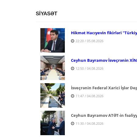
SİYASƏT
Hikmət Hacıyevin fikirləri "Türki
22:20 / 05.08.2026
Ceyhun Bayramov İsveçrənin XİN r
12:50 / 04.08.2026
İsveçrənin Federal Xarici İşlər D
11:47 / 04.08.2026
Ceyhun Bayramov ATƏT-in fəaliyyə
11:30 / 04.08.2026