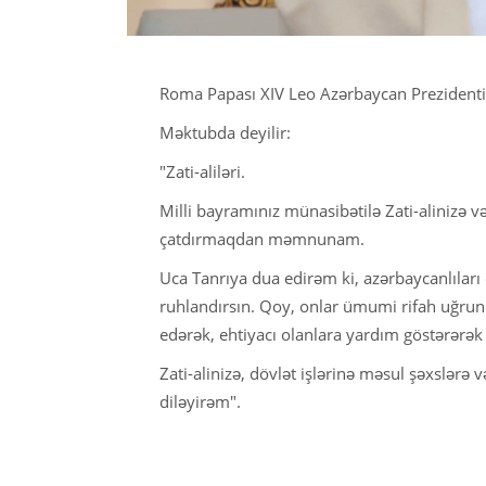
Roma Papası XIV Leo Azərbaycan Prezidenti
Məktubda deyilir:
"Zati-aliləri.
Milli bayramınız münasibətilə Zati-alinizə v
çatdırmaqdan məmnunam.
Uca Tanrıya dua edirəm ki, azərbaycanlıları
ruhlandırsın. Qoy, onlar ümumi rifah uğrund
edərək, ehtiyacı olanlara yardım göstərərək
Zati-alinizə, dövlət işlərinə məsul şəxslərə
diləyirəm".