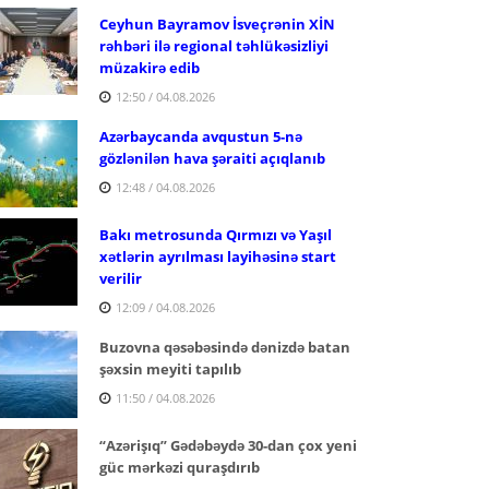
Ceyhun Bayramov İsveçrənin XİN
rəhbəri ilə regional təhlükəsizliyi
müzakirə edib
12:50 / 04.08.2026
Azərbaycanda avqustun 5-nə
gözlənilən hava şəraiti açıqlanıb
12:48 / 04.08.2026
Bakı metrosunda Qırmızı və Yaşıl
xətlərin ayrılması layihəsinə start
verilir
12:09 / 04.08.2026
Buzovna qəsəbəsində dənizdə batan
şəxsin meyiti tapılıb
11:50 / 04.08.2026
“Azərişıq” Gədəbəydə 30-dan çox yeni
güc mərkəzi quraşdırıb