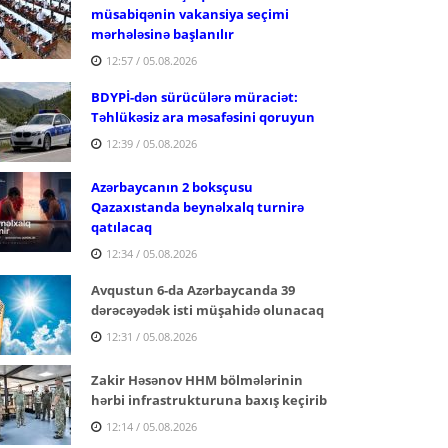
müsabiqənin vakansiya seçimi
mərhələsinə başlanılır
12:57 / 05.08.2026
BDYPİ-dən sürücülərə müraciət:
Təhlükəsiz ara məsafəsini qoruyun
12:39 / 05.08.2026
Azərbaycanın 2 boksçusu
Qazaxıstanda beynəlxalq turnirə
qatılacaq
12:34 / 05.08.2026
Avqustun 6-da Azərbaycanda 39
dərəcəyədək isti müşahidə olunacaq
12:31 / 05.08.2026
Zakir Həsənov HHM bölmələrinin
hərbi infrastrukturuna baxış keçirib
12:14 / 05.08.2026