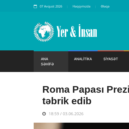
07 Avqust 2026
Haqqımızda
Əlaqə
ANA
ANALİTİKA
SİYASƏT
SƏHİFƏ
Roma Papası Prezi
təbrik edib
18:59 / 03.06.2026