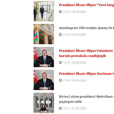
Prezident İlham Əliyev “Yeni Səng
13:19 / 03.08.2026
Azərbaycan XİN mədən qəzası ilə b
13:18 / 03.08.2026
Prezident İlham Əliyev Fələstinin
barədə protokolu təsdiqləyib
13:15 / 03.08.2026
Prezident İlham Əliyev Nəriman H
21:34 / 01.08.2026
Birinci vitse-prezident Mehriban 
paylaşım edib
18:11 / 01.08.2026