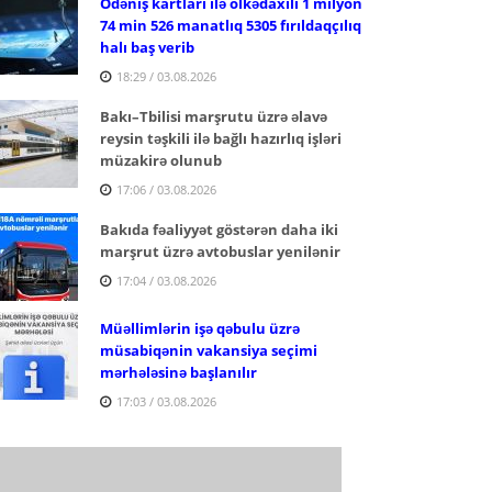
Ödəniş kartları ilə ölkədaxili 1 milyon
74 min 526 manatlıq 5305 fırıldaqçılıq
halı baş verib
18:29 / 03.08.2026
Bakı–Tbilisi marşrutu üzrə əlavə
reysin təşkili ilə bağlı hazırlıq işləri
müzakirə olunub
17:06 / 03.08.2026
Bakıda fəaliyyət göstərən daha iki
marşrut üzrə avtobuslar yenilənir
17:04 / 03.08.2026
Müəllimlərin işə qəbulu üzrə
müsabiqənin vakansiya seçimi
mərhələsinə başlanılır
17:03 / 03.08.2026