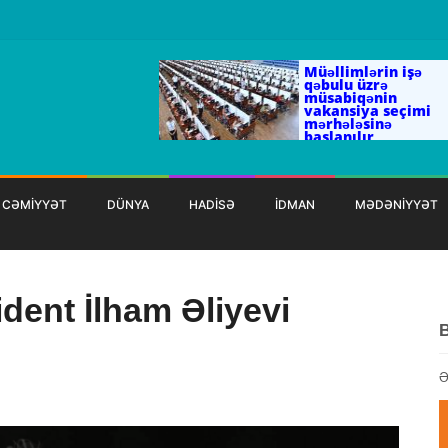
Müəllimlərin işə
qəbulu üzrə
müsabiqənin
vakansiya seçimi
mərhələsinə
başlanılır
CƏMİYYƏT
DÜNYA
HADİSƏ
İDMAN
MƏDƏNİYYƏT
dent İlham Əliyevi
Ə