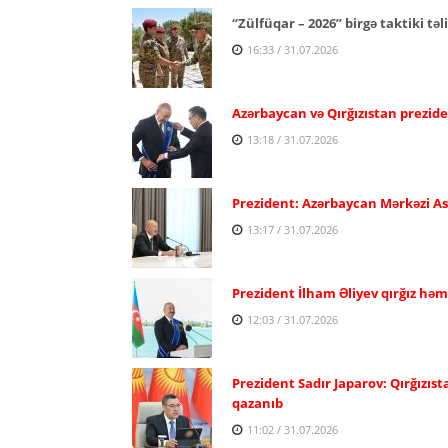
“Zülfüqar – 2026” birgə taktiki təl
16:33 / 31.07.2026
Azərbaycan və Qırğızıstan prezide
13:18 / 31.07.2026
Prezident: Azərbaycan Mərkəzi Asiy
13:17 / 31.07.2026
Prezident İlham Əliyev qırğız həm
12:03 / 31.07.2026
Prezident Sadır Japarov: Qırğızıst
qazanıb
11:02 / 31.07.2026