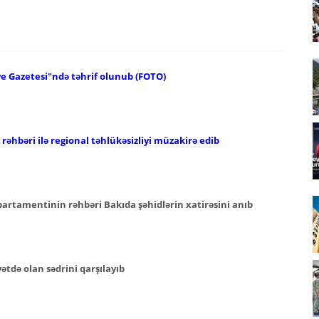
ye Gazetesi"ndə təhrif olunub (FOTO)
əhbəri ilə regional təhlükəsizliyi müzakirə edib
epartamentinin rəhbəri Bakıda şəhidlərin xatirəsini anıb
tdə olan sədrini qarşılayıb