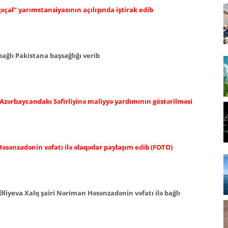
əçal” yarımstansiyasının açılışında iştirak edib
ağlı Pakistana başsağlığı verib
 Azərbaycandakı Səfirliyinə maliyyə yardımının göstərilməsi
əsənzadənin vəfatı ilə əlaqədar paylaşım edib (FOTO)
Əliyeva Xalq şairi Nəriman Həsənzadənin vəfatı ilə bağlı