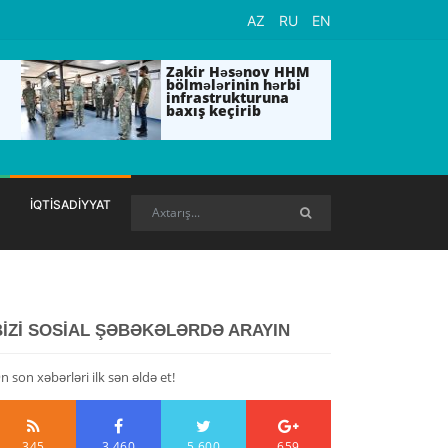
AZ
RU
EN
Zakir Həsənov HHM
bölmələrinin hərbi
infrastrukturuna
baxış keçirib
İQTİSADİYYAT
BİZİ SOSİAL ŞƏBƏKƏLƏRDƏ ARAYIN
n son xəbərləri ilk sən əldə et!
345
3,460
5,600
659