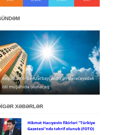
GÜNDƏM
Avqustun 6-da Azərbaycanda 39 dərəcəyədək
isti müşahidə olunacaq
DİGƏR XƏBƏRLƏR
Hikmət Hacıyevin fikirləri "Türkiye
Gazetesi"ndə təhrif olunub (FOTO)