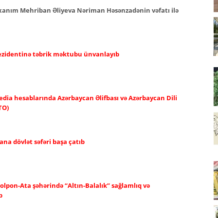
i xanım Mehriban Əliyeva Nəriman Həsənzadənin vəfatı ilə
rezidentinə təbrik məktubu ünvanlayıb
edia hesablarında Azərbaycan Əlifbası və Azərbaycan Dili
TO)
ana dövlət səfəri başa çatıb
olpon-Ata şəhərində “Altın-Balalık” sağlamlıq və
b