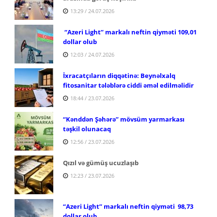
13:29 / 24.07.2026
“Azeri Light” markalı neftin qiyməti 109,01
dollar olub
12:03 / 24.07.2026
İxracatçıların diqqətinə: Beynəlxalq
fitosanitar tələblərə ciddi əməl edilməlidir
18:44 / 23.07.2026
“Kənddən Şəhərə” mövsüm yarmarkası
təşkil olunacaq
12:56 / 23.07.2026
Qızıl və gümüş ucuzlaşıb
12:23 / 23.07.2026
“Azeri Light” markalı neftin qiyməti 98,73
dollar olub