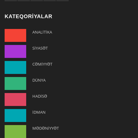
KATEQORİYALAR
ANALİTİKA
SİYASƏT
CƏMİYYƏT
DÜNYA
HADİSƏ
İDMAN
MƏDƏNİYYƏT