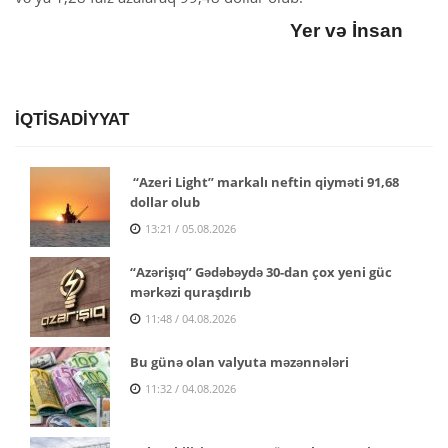
Yer və İnsan
İQTİSADİYYAT
“Azeri Light” markalı neftin qiyməti 91,68
dollar olub
13:21 / 05.08.2026
“Azərişıq” Gədəbəydə 30-dan çox yeni güc
mərkəzi quraşdırıb
11:48 / 04.08.2026
Bu günə olan valyuta məzənnələri
11:32 / 04.08.2026