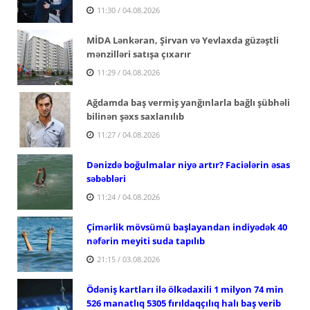
11:30 / 04.08.2026
MİDA Lənkəran, Şirvan və Yevlaxda güzəştli
mənzilləri satışa çıxarır
11:29 / 04.08.2026
Ağdamda baş vermiş yanğınlarla bağlı şübhəli
bilinən şəxs saxlanılıb
11:27 / 04.08.2026
Dənizdə boğulmalar niyə artır? Faciələrin əsas
səbəbləri
11:24 / 04.08.2026
Çimərlik mövsümü başlayandan indiyədək 40
nəfərin meyiti suda tapılıb
21:15 / 03.08.2026
Ödəniş kartları ilə ölkədaxili 1 milyon 74 min
526 manatlıq 5305 fırıldaqçılıq halı baş verib