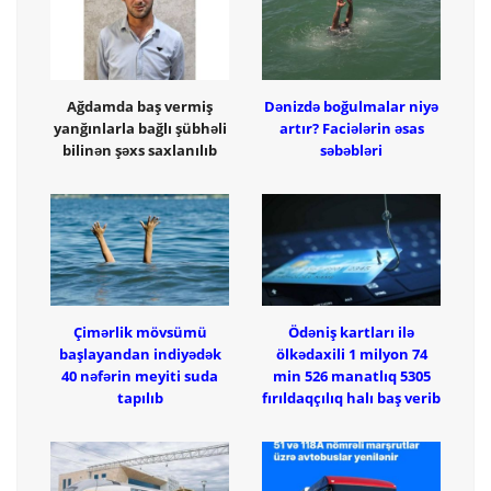
Ağdamda baş vermiş
Dənizdə boğulmalar niyə
yanğınlarla bağlı şübhəli
artır? Faciələrin əsas
bilinən şəxs saxlanılıb
səbəbləri
Çimərlik mövsümü
Ödəniş kartları ilə
başlayandan indiyədək
ölkədaxili 1 milyon 74
40 nəfərin meyiti suda
min 526 manatlıq 5305
tapılıb
fırıldaqçılıq halı baş verib