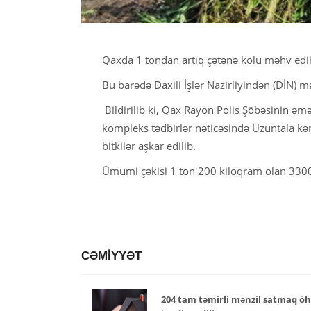
Qaxda 1 tondan artıq çətənə kolu məhv edil
Bu barədə Daxili İşlər Nazirliyindən (DİN) m
Bildirilib ki, Qax Rayon Polis Şöbəsinin əmə
kompleks tədbirlər nəticəsində Uzuntala kən
bitkilər aşkar edilib.
Ümumi çəkisi 1 ton 200 kiloqram olan 3300
CƏMİYYƏT
204 tam təmirli mənzil satmaq öhd