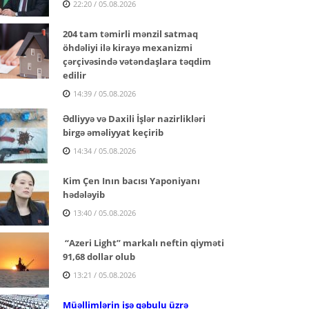
22:20 / 05.08.2026
204 tam təmirli mənzil satmaq
öhdəliyi ilə kirayə mexanizmi
çərçivəsində vətəndaşlara təqdim
edilir
14:39 / 05.08.2026
Ədliyyə və Daxili İşlər nazirlikləri
birgə əməliyyat keçirib
14:34 / 05.08.2026
Kim Çen Inın bacısı Yaponiyanı
hədələyib
13:40 / 05.08.2026
“Azeri Light” markalı neftin qiyməti
91,68 dollar olub
13:21 / 05.08.2026
Müəllimlərin işə qəbulu üzrə