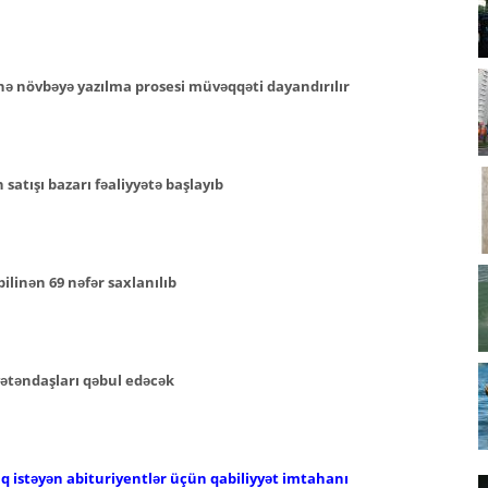
nə növbəyə yazılma prosesi müvəqqəti dayandırılır
atışı bazarı fəaliyyətə başlayıb
ilinən 69 nəfər saxlanılıb
ətəndaşları qəbul edəcək
aq istəyən abituriyentlər üçün qabiliyyət imtahanı