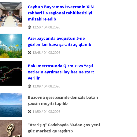
Ceyhun Bayramov İsveçrənin XİN
rəhbəri ilə regional təhlükəsizliyi
müzakirə edib
12:50 / 04.08.2026
Azərbaycanda avqustun 5-nə
gözlənilən hava şəraiti açıqlanıb
12:48 / 04.08.2026
Bakı metrosunda Qırmızı və Yaşıl
xətlərin ayrılması layihəsinə start
verilir
12:09 / 04.08.2026
Buzovna qəsəbəsində dənizdə batan
şəxsin meyiti tapılıb
11:50 / 04.08.2026
“Azərişıq” Gədəbəydə 30-dan çox yeni
güc mərkəzi quraşdırıb