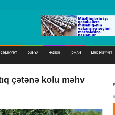
Müəllimlərin işə
qəbulu üzrə
müsabiqənin
vakansiya seçimi
mərhələsinə
başlanılır
CƏMİYYƏT
DÜNYA
HADİSƏ
İDMAN
MƏDƏNİYYƏT
tıq çətənə kolu məhv
Ə