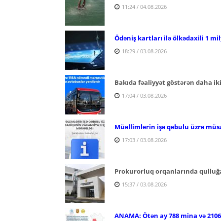
11:24 / 04.08.2026
Ödəniş kartları ilə ölkədaxili 1 mi
18:29 / 03.08.2026
Bakıda fəaliyyət göstərən daha ik
17:04 / 03.08.2026
Müəllimlərin işə qəbulu üzrə müs
17:03 / 03.08.2026
Prokurorluq orqanlarında qulluğa
15:37 / 03.08.2026
ANAMA: Ötən ay 788 mina və 2106 p