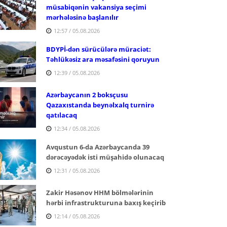
müsabiqənin vakansiya seçimi
mərhələsinə başlanılır
12:57 / 05.08.2026
BDYPİ-dən sürücülərə müraciət:
Təhlükəsiz ara məsafəsini qoruyun
12:39 / 05.08.2026
Azərbaycanın 2 boksçusu
Qazaxıstanda beynəlxalq turnirə
qatılacaq
12:34 / 05.08.2026
Avqustun 6-da Azərbaycanda 39
dərəcəyədək isti müşahidə olunacaq
12:31 / 05.08.2026
Zakir Həsənov HHM bölmələrinin
hərbi infrastrukturuna baxış keçirib
12:14 / 05.08.2026