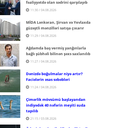
fəaliyyətdə olan sədrini qarşılayıb
11:30 / 04.08.2026
MİDA Lənkəran, Şirvan və Yevlaxda
güzəştli mənzilləri satışa çıxarır
11:29 / 04.08.2026
Ağdamda baş vermiş yanğınlarla
bağlı şübhəli bilinən şəxs saxlanılıb
11:27 / 04.08.2026
Dənizdə boğulmalar niyə artır?
Faciələrin əsas səbəbləri
11:24 / 04.08.2026
Çimərlik mövsümü başlayandan
indiyədək 40 nəfərin meyiti suda
tapılıb
21:15 / 03.08.2026