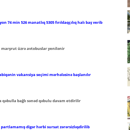
lyon 74 min 526 manatlıq 5305 fırıldaqçılıq halı baş verib
i marşrut üzrə avtobuslar yenilənir
abiqənin vakansiya seçimi mərhələsinə başlanılır
 qəbulla bağlı sənəd qəbulu davam etdirilir
artlamamış digər hərbi sursat zərərsizləşdirilib