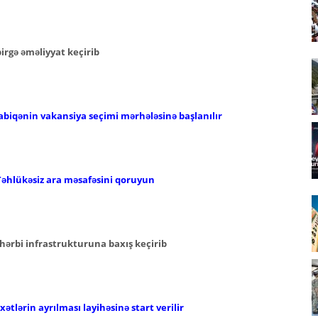
 birgə əməliyyat keçirib
abiqənin vakansiya seçimi mərhələsinə başlanılır
Təhlükəsiz ara məsafəsini qoruyun
hərbi infrastrukturuna baxış keçirib
ətlərin ayrılması layihəsinə start verilir