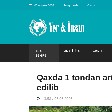
07 Avqust 2026
Haqqımızda
Əlaqə
ANA
ANALİTİKA
SİYASƏT
SƏHİFƏ
Qaxda 1 tondan ar
edilib
13:58 / 08.06.2026