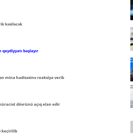
ik kəsiləcək
 qeydiyyatı başlayır
 mina hadisəsinə reaksiya verib
müraciət dövrünü açıq elan edir
 keçirilib