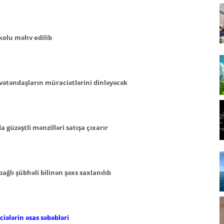
kolu məhv edilib
vətəndaşların müraciətlərini dinləyəcək
güzəştli mənzilləri satışa çıxarır
ğlı şübhəli bilinən şəxs saxlanılıb
iələrin əsas səbəbləri