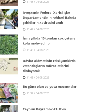
11:48 / 04.08.2026
İsveçrənin Federal Xarici İşlər
Departamentinin rəhbəri Bakıda
şəhidlərin xatirəsini anıb
11:47 / 04.08.2026
İsmayıllıda 10 tondan çox çətənə
kolu məhv edilib
11:46 / 04.08.2026
Dövlət Xidmətinin rəisi Şəmkirdə
vətəndaşların müraciətlərini
dinləyəcək
11:43 / 04.08.2026
Bu günə olan valyuta məzənnələri
11:32 / 04.08.2026
Ceyhun Bayramov ATƏT-in