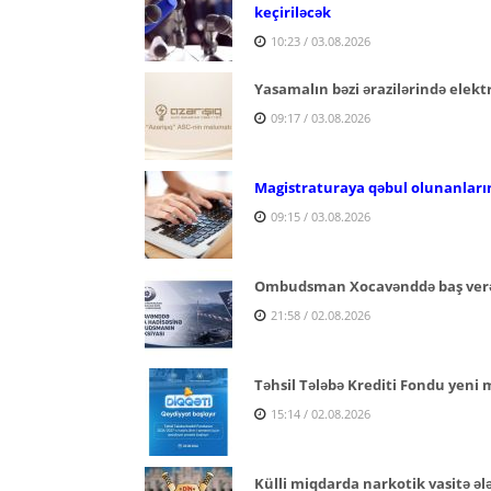
keçiriləcək
10:23 / 03.08.2026
Yasamalın bəzi ərazilərində elektr
09:17 / 03.08.2026
Magistraturaya qəbul olunanların
09:15 / 03.08.2026
Ombudsman Xocavənddə baş verən
21:58 / 02.08.2026
Təhsil Tələbə Krediti Fondu yeni 
15:14 / 02.08.2026
Külli miqdarda narkotik vasitə ələ