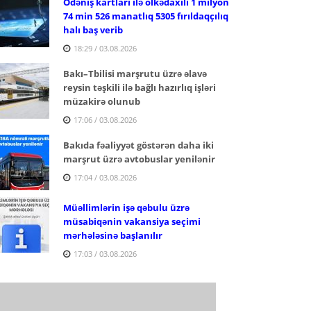
Ödəniş kartları ilə ölkədaxili 1 milyon
74 min 526 manatlıq 5305 fırıldaqçılıq
halı baş verib
18:29 / 03.08.2026
Bakı–Tbilisi marşrutu üzrə əlavə
reysin təşkili ilə bağlı hazırlıq işləri
müzakirə olunub
17:06 / 03.08.2026
Bakıda fəaliyyət göstərən daha iki
marşrut üzrə avtobuslar yenilənir
17:04 / 03.08.2026
Müəllimlərin işə qəbulu üzrə
müsabiqənin vakansiya seçimi
mərhələsinə başlanılır
17:03 / 03.08.2026