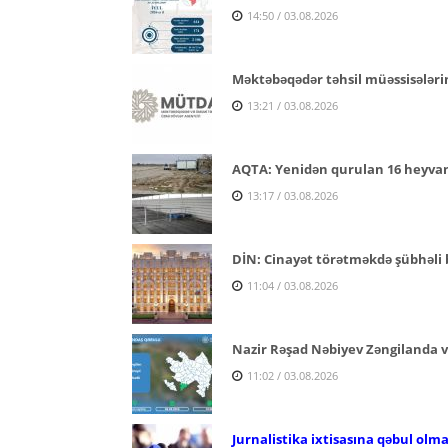
14:50 / 03.08.2026
Məktəbəqədər təhsil müəssisələri
13:21 / 03.08.2026
AQTA: Yenidən qurulan 16 heyvan s
13:17 / 03.08.2026
DİN: Cinayət törətməkdə şübhəli b
11:04 / 03.08.2026
Nazir Rəşad Nəbiyev Zəngilanda v
11:02 / 03.08.2026
Jurnalistika ixtisasına qəbul olm