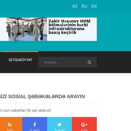
AZ
RU
EN
Zakir Həsənov HHM
bölmələrinin hərbi
infrastrukturuna
baxış keçirib
İQTİSADİYYAT
BİZİ SOSİAL ŞƏBƏKƏLƏRDƏ ARAYIN
n son xəbərləri ilk sən əldə et!
345
3,460
5,600
659