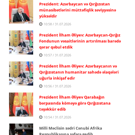
Prezident: Azərbaycan və Qırğızıstan
münasibətlərini müttəfiqlik səviyyəsinə
yüksəldir
10:58 / 31.07.2026
Prezident İlham Əliyev: Azərbaycan-Qırğız
Fondunun vəsaitlərinin artırılması barədə
qərar qəbul etdik
10:57 / 31.07.2026
Prezident İlham Əliyev: Azərbaycanın və
Qırğızıstanın humanitar sahədə əlaqələri
uğurla inkişaf edir
10:56 / 31.07.2026
Prezident İlham Əliyev Qarabağın
bərpasında köməyə görə Qırğızıstana
təşəkkür edib
10:54 / 31.07.2026
Milli Məclisin sədri Cənubi Afrika
Respublikasına səfərə gedib