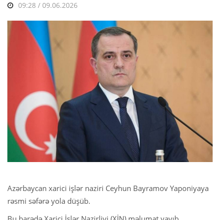
09:28 / 09.06.2026
Azərbaycan xarici işlər naziri Ceyhun Bayramov Yaponiyaya
rəsmi səfərə yola düşüb.
Bu barədə Xarici İşlər Nazirliyi (XİN) məlumat yayıb.