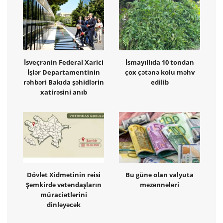
İsveçrənin Federal Xarici
İsmayıllıda 10 tondan
İşlər Departamentinin
çox çətənə kolu məhv
rəhbəri Bakıda şəhidlərin
edilib
xatirəsini anıb
Dövlət Xidmətinin rəisi
Bu günə olan valyuta
Şəmkirdə vətəndaşların
məzənnələri
müraciətlərini
dinləyəcək