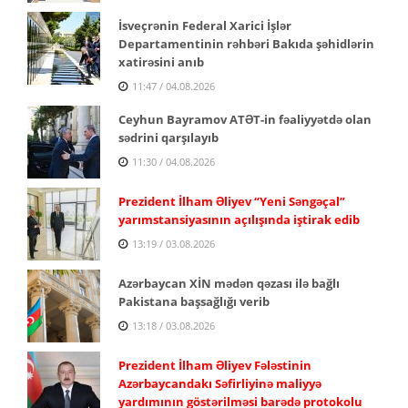
İsveçrənin Federal Xarici İşlər
Departamentinin rəhbəri Bakıda şəhidlərin
xatirəsini anıb
11:47 / 04.08.2026
Ceyhun Bayramov ATƏT-in fəaliyyətdə olan
sədrini qarşılayıb
11:30 / 04.08.2026
Prezident İlham Əliyev “Yeni Səngəçal”
yarımstansiyasının açılışında iştirak edib
13:19 / 03.08.2026
Azərbaycan XİN mədən qəzası ilə bağlı
Pakistana başsağlığı verib
13:18 / 03.08.2026
Prezident İlham Əliyev Fələstinin
Azərbaycandakı Səfirliyinə maliyyə
yardımının göstərilməsi barədə protokolu