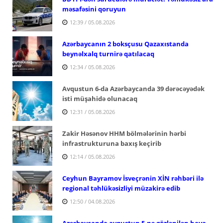
məsafəsini qoruyun
12:39 / 05.08.2026
Azərbaycanın 2 boksçusu Qazaxıstanda
beynəlxalq turnirə qatılacaq
12:34 / 05.08.2026
Avqustun 6-da Azərbaycanda 39 dərəcəyədək
isti müşahidə olunacaq
12:31 / 05.08.2026
Zakir Həsənov HHM bölmələrinin hərbi
infrastrukturuna baxış keçirib
12:14 / 05.08.2026
Ceyhun Bayramov İsveçrənin XİN rəhbəri ilə
regional təhlükəsizliyi müzakirə edib
12:50 / 04.08.2026
Azərbaycanda avqustun 5-nə gözlənilən hava