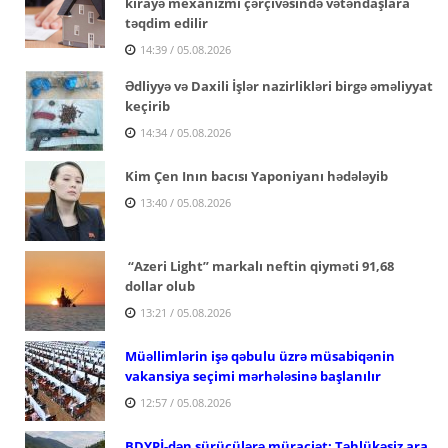
kirayə mexanizmi çərçivəsində vətəndaşlara
təqdim edilir
14:39 / 05.08.2026
Ədliyyə və Daxili İşlər nazirlikləri birgə əməliyyat
keçirib
14:34 / 05.08.2026
Kim Çen Inın bacısı Yaponiyanı hədələyib
13:40 / 05.08.2026
“Azeri Light” markalı neftin qiyməti 91,68
dollar olub
13:21 / 05.08.2026
Müəllimlərin işə qəbulu üzrə müsabiqənin
vakansiya seçimi mərhələsinə başlanılır
12:57 / 05.08.2026
BDYPİ-dən sürücülərə müraciət: Təhlükəsiz ara