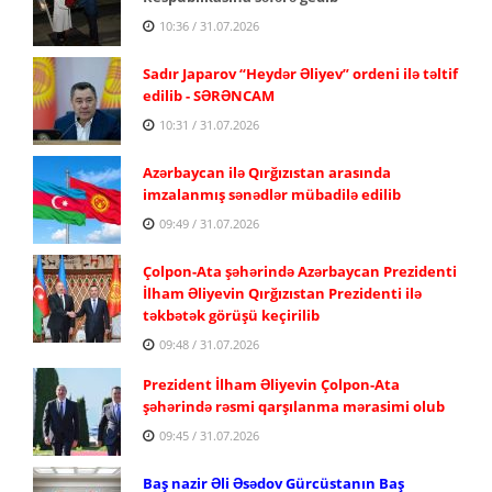
10:36 / 31.07.2026
Sadır Japarov “Heydər Əliyev” ordeni ilə təltif
edilib - SƏRƏNCAM
10:31 / 31.07.2026
Azərbaycan ilə Qırğızıstan arasında
imzalanmış sənədlər mübadilə edilib
09:49 / 31.07.2026
Çolpon-Ata şəhərində Azərbaycan Prezidenti
İlham Əliyevin Qırğızıstan Prezidenti ilə
təkbətək görüşü keçirilib
09:48 / 31.07.2026
Prezident İlham Əliyevin Çolpon-Ata
şəhərində rəsmi qarşılanma mərasimi olub
09:45 / 31.07.2026
Baş nazir Əli Əsədov Gürcüstanın Baş