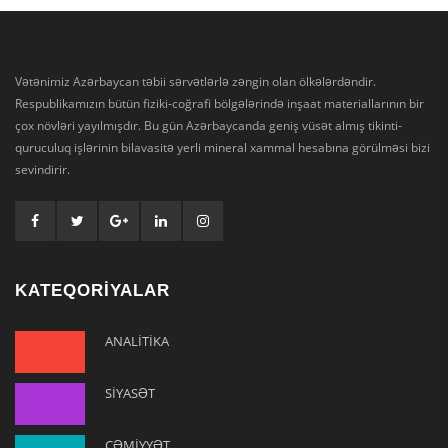
Vətənimiz Azərbaycan təbii sərvətlərlə zəngin olan ölkələrdəndir.
Respublikamızın bütün fiziki-coğrafi bölgələrində inşaat materiallarının bir
çox növləri yayılmışdır. Bu gün Azərbaycanda geniş vüsət almış tikinti-
quruculuq işlərinin bilavasitə yerli mineral xammal hesabına görülməsi bizi
sevindirir.
KATEQORİYALAR
ANALİTİKA
SİYASƏT
CƏMİYYƏT