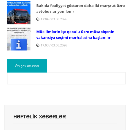
Bakıda fəaliyyət göstərən daha iki marşrut üzrə
avtobuslar yenilənir
17:04 / 03.08.2026
Müəllimlərin işə qəbulu üzrə müsabiqənin
vakansiya seçimi mərhələsinə başlanılır
17:03 / 03.08.2026
Ən çox oxunan
HƏFTƏLİK XƏBƏRLƏR