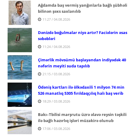
Ağdamda baş vermiş yanğınlarla bağlı şübhəli
bilinən şəxs saxlanılıb
11:27 / 04.08.2026
Dənizdə boğulmalar niyə artır? Faciələrin əsas
səbəbləri
11:24 / 04.08.2026
Çimərlik mövsümü başlayandan indiyədək 40
nəfərin meyiti suda tapılıb
21:15 / 03.08.2026
Ödəniş kartları ilə ölkədaxili 1 milyon 74 min
526 manatlıq 5305 fırıldaqçılıq halı baş verib
18:29 / 03.08.2026
Bakı–Tbilisi marşrutu üzrə əlavə reysin təşkili
ilə bağlı hazırlıq işləri müzakirə olunub
17:06 / 03.08.2026