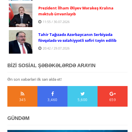
Prezident İlham Əliyev Mərakeş Kralına
məktub ünvanlayıb
11:55 / 30.07.2026
Tahir Tağızadə Azərbaycanın Serbiyada
fövqəladə və səlahiyyətli səfiri təyin edilib
20:42 / 29.07.2026
BİZİ SOSİAL ŞƏBƏKƏLƏRDƏ ARAYIN
Ən son xəbərləri ilk sən əldə et!
345
3,460
5,600
659
GÜNDƏM