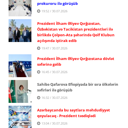
prokuroru ilə görüşüb
19:52 / 30.07.2026
Prezident İlham Əliyev Qırğızıstan,
Özbəkistan və Tacikistan prezidentləri ilə
birlikdə Çolpon-Ata şəhərində Qolf Klubun
açılışında iştirak edib
19:47 / 30.07.2026
Prezident İlham Əliyev Qırğızıstana dövlət
səfərinə gəlib
16:45 / 30.07.2026
Sahibə Qafarova Efiopiyada bir sıra ölkələrin
səfirləri ilə görüşüb
16:32 / 30.07.2026
Azərbaycanda bu saytlara məhdudiyyət
qoyulacaq - Prezident təsdiqlədi
13:04 / 30.07.2026