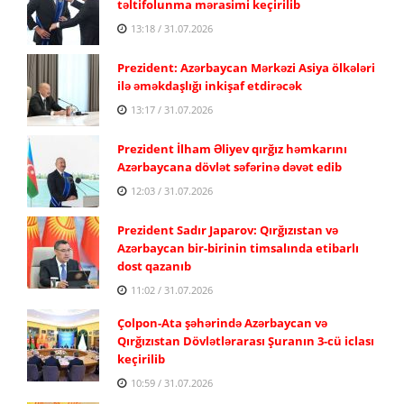
təltifolunma mərasimi keçirilib
13:18 / 31.07.2026
Prezident: Azərbaycan Mərkəzi Asiya ölkələri
ilə əməkdaşlığı inkişaf etdirəcək
13:17 / 31.07.2026
Prezident İlham Əliyev qırğız həmkarını
Azərbaycana dövlət səfərinə dəvət edib
12:03 / 31.07.2026
Prezident Sadır Japarov: Qırğızıstan və
Azərbaycan bir-birinin timsalında etibarlı
dost qazanıb
11:02 / 31.07.2026
Çolpon-Ata şəhərində Azərbaycan və
Qırğızıstan Dövlətlərarası Şuranın 3-cü iclası
keçirilib
10:59 / 31.07.2026