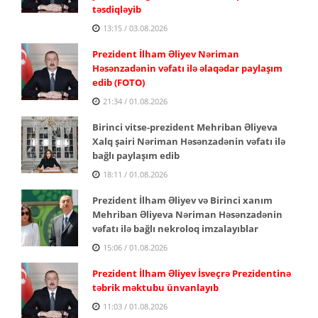
təsdiqləyib
13:15 / 03.08.2026
Prezident İlham Əliyev Nəriman
Həsənzadənin vəfatı ilə əlaqədar paylaşım
edib (FOTO)
21:34 / 01.08.2026
Birinci vitse-prezident Mehriban Əliyeva
Xalq şairi Nəriman Həsənzadənin vəfatı ilə
bağlı paylaşım edib
18:11 / 01.08.2026
Prezident İlham Əliyev və Birinci xanım
Mehriban Əliyeva Nəriman Həsənzadənin
vəfatı ilə bağlı nekroloq imzalayıblar
15:06 / 01.08.2026
Prezident İlham Əliyev İsveçrə Prezidentinə
təbrik məktubu ünvanlayıb
11:03 / 01.08.2026