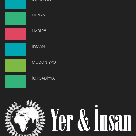
DÜNYA
HADİSƏ
İDMAN
MƏDƏNİYYƏT
İQTİSADİYYAT