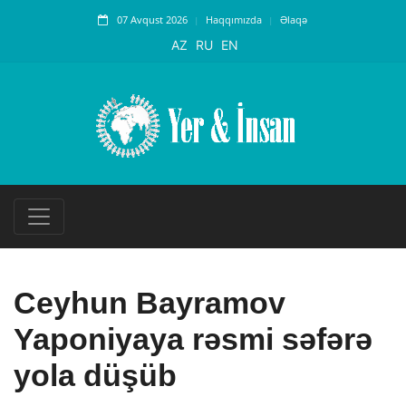
07 Avqust 2026
Haqqımızda
Əlaqə
AZ
RU
EN
Ceyhun Bayramov
Yaponiyaya rəsmi səfərə
yola düşüb