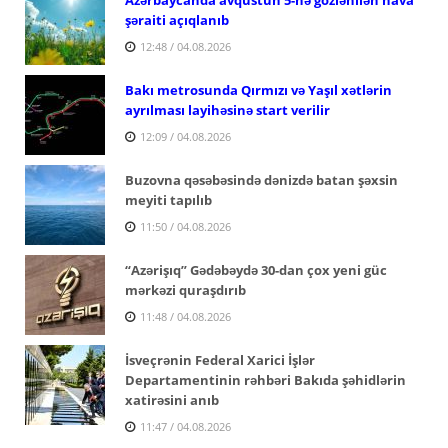
şəraiti açıqlanıb
12:48 / 04.08.2026
Bakı metrosunda Qırmızı və Yaşıl xətlərin
ayrılması layihəsinə start verilir
12:09 / 04.08.2026
Buzovna qəsəbəsində dənizdə batan şəxsin
meyiti tapılıb
11:50 / 04.08.2026
“Azərişıq” Gədəbəydə 30-dan çox yeni güc
mərkəzi quraşdırıb
11:48 / 04.08.2026
İsveçrənin Federal Xarici İşlər
Departamentinin rəhbəri Bakıda şəhidlərin
xatirəsini anıb
11:47 / 04.08.2026