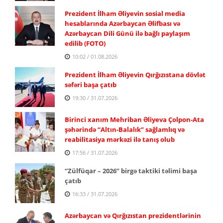
Prezident İlham Əliyevin sosial media
hesablarında Azərbaycan Əlifbası və
Azərbaycan Dili Günü ilə bağlı paylaşım
edilib (FOTO)
10:02 / 01.08.2026
Prezident İlham Əliyevin Qırğızıstana dövlət
səfəri başa çatıb
19:30 / 31.07.2026
Birinci xanım Mehriban Əliyeva Çolpon-Ata
şəhərində “Altın-Balalık” sağlamlıq və
reabilitasiya mərkəzi ilə tanış olub
17:56 / 31.07.2026
“Zülfüqar – 2026” birgə taktiki təlimi başa
çatıb
16:33 / 31.07.2026
Azərbaycan və Qırğızıstan prezidentlərinin