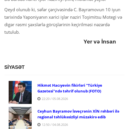
Qeyd olunub ki, səfər çərçivəsində C. Bayramovun 10 iyun
tarixində Yaponiyanın xarici işlər naziri Toşimitsu Motegi və
digər rəsmi şəxslərlə görüşlərinin keçirilməsi nəzərdə
tutulub.
Yer və İnsan
SİYASƏT
Hikmət Hacıyevin fikirləri "Türkiye
Gazetesi"ndə təhrif olunub (FOTO)
22:20 / 05.08.2026
Ceyhun Bayramov İsveçrənin XİN rəhbəri ilə
regional təhlükəsizliyi müzakirə edib
12:50 / 04.08.2026