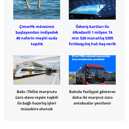
Çimərlik mövsümü
Ödəniş kartları ilə
başlayandan indiyədək
ölkədaxili 1 milyon 74
40 nəfərin meyiti suda
min 526 manatlıq 5305
tapılıb
fırıldaqçılıq halı baş verib
Bakı–Tbilisi marşrutu
Bakıda fəaliyyət göstərən
üzrə əlavə reysin təşkili
daha iki marşrut üzrə
ilə bağlı hazırlıq işləri
avtobuslar yenilənir
müzakirə olunub