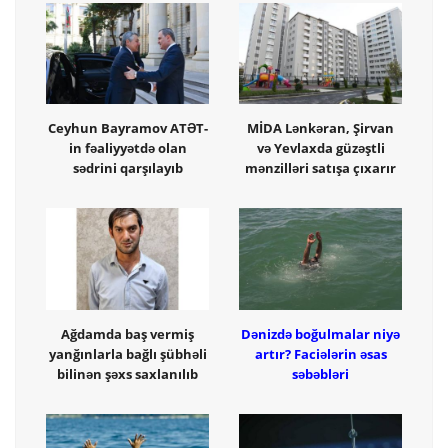
Ceyhun Bayramov ATƏT-
MİDA Lənkəran, Şirvan
in fəaliyyətdə olan
və Yevlaxda güzəştli
sədrini qarşılayıb
mənzilləri satışa çıxarır
Ağdamda baş vermiş
Dənizdə boğulmalar niyə
yanğınlarla bağlı şübhəli
artır? Faciələrin əsas
bilinən şəxs saxlanılıb
səbəbləri