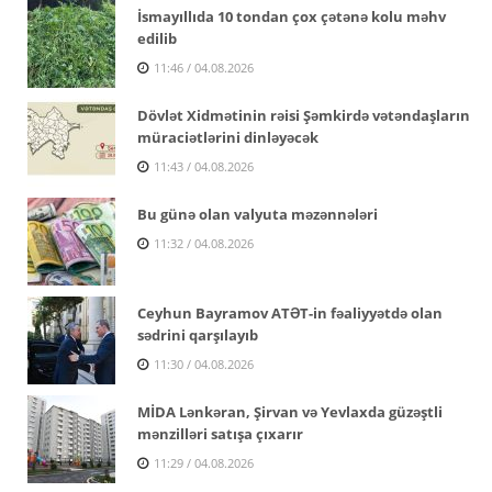
İsmayıllıda 10 tondan çox çətənə kolu məhv
edilib
11:46 / 04.08.2026
Dövlət Xidmətinin rəisi Şəmkirdə vətəndaşların
müraciətlərini dinləyəcək
11:43 / 04.08.2026
Bu günə olan valyuta məzənnələri
11:32 / 04.08.2026
Ceyhun Bayramov ATƏT-in fəaliyyətdə olan
sədrini qarşılayıb
11:30 / 04.08.2026
MİDA Lənkəran, Şirvan və Yevlaxda güzəştli
mənzilləri satışa çıxarır
11:29 / 04.08.2026