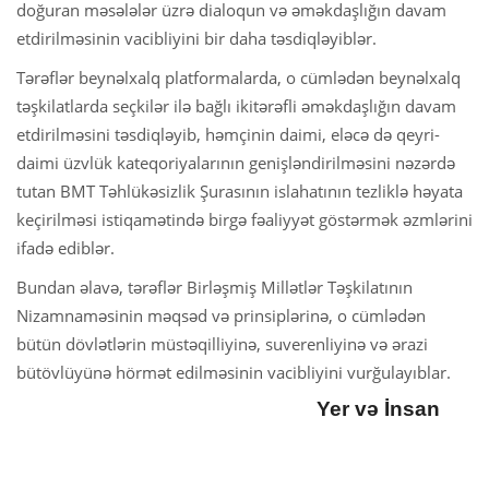
doğuran məsələlər üzrə dialoqun və əməkdaşlığın davam
etdirilməsinin vacibliyini bir daha təsdiqləyiblər.
Tərəflər beynəlxalq platformalarda, o cümlədən beynəlxalq
təşkilatlarda seçkilər ilə bağlı ikitərəfli əməkdaşlığın davam
etdirilməsini təsdiqləyib, həmçinin daimi, eləcə də qeyri-
daimi üzvlük kateqoriyalarının genişləndirilməsini nəzərdə
tutan BMT Təhlükəsizlik Şurasının islahatının tezliklə həyata
keçirilməsi istiqamətində birgə fəaliyyət göstərmək əzmlərini
ifadə ediblər.
Bundan əlavə, tərəflər Birləşmiş Millətlər Təşkilatının
Nizamnaməsinin məqsəd və prinsiplərinə, o cümlədən
bütün dövlətlərin müstəqilliyinə, suverenliyinə və ərazi
bütövlüyünə hörmət edilməsinin vacibliyini vurğulayıblar.
Yer və İnsan