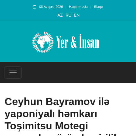
08 Avqust 2026
Haqqımızda
Əlaqə
AZ
RU
EN
Ceyhun Bayramov ilə
yaponiyalı həmkarı
Toşimitsu Motegi