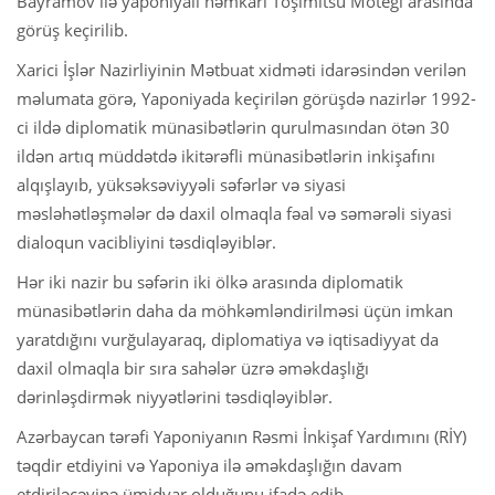
Bayramov ilə yaponiyalı həmkarı Toşimitsu Motegi arasında
görüş keçirilib.
Xarici İşlər Nazirliyinin Mətbuat xidməti idarəsindən verilən
məlumata görə, Yaponiyada keçirilən görüşdə nazirlər 1992-
ci ildə diplomatik münasibətlərin qurulmasından ötən 30
ildən artıq müddətdə ikitərəfli münasibətlərin inkişafını
alqışlayıb, yüksəksəviyyəli səfərlər və siyasi
məsləhətləşmələr də daxil olmaqla fəal və səmərəli siyasi
dialoqun vacibliyini təsdiqləyiblər.
Hər iki nazir bu səfərin iki ölkə arasında diplomatik
münasibətlərin daha da möhkəmləndirilməsi üçün imkan
yaratdığını vurğulayaraq, diplomatiya və iqtisadiyyat da
daxil olmaqla bir sıra sahələr üzrə əməkdaşlığı
dərinləşdirmək niyyətlərini təsdiqləyiblər.
Azərbaycan tərəfi Yaponiyanın Rəsmi İnkişaf Yardımını (RİY)
təqdir etdiyini və Yaponiya ilə əməkdaşlığın davam
etdiriləcəyinə ümidvar olduğunu ifadə edib.