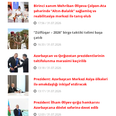
Birinci xanım Mehriban Əliyeva Çolpon-Ata
şəhərində “Altın-Balalık” sağlamlıq və
reabilitasiya mərkəzi ilə tanış olub
17:56 / 31.07.2026
“Zülfüqar – 2026” birgə taktiki təlimi başa
çatıb
16:33 / 31.07.2026
Azərbaycan və Qırğızıstan prezidentlərinin
təltifolunma mərasimi keçirilib
13:18 / 31.07.2026
Prezident: Azərbaycan Mərkəzi Asiya ölkələri
ilə əməkdaşlığı inkişaf etdirəcək
13:17 / 31.07.2026
Prezident İlham Əliyev qırğız həmkarını
Azərbaycana dövlət səfərinə dəvət edib
12:03 / 31.07.2026