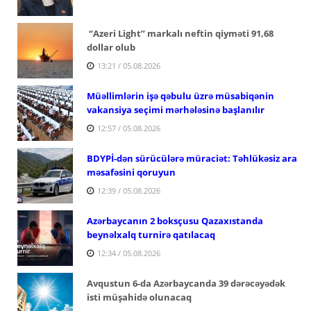
“Azeri Light” markalı neftin qiyməti 91,68
dollar olub
13:21 / 05.08.2026
Müəllimlərin işə qəbulu üzrə müsabiqənin
vakansiya seçimi mərhələsinə başlanılır
12:57 / 05.08.2026
BDYPİ-dən sürücülərə müraciət: Təhlükəsiz ara
məsafəsini qoruyun
12:39 / 05.08.2026
Azərbaycanın 2 boksçusu Qazaxıstanda
beynəlxalq turnirə qatılacaq
12:34 / 05.08.2026
Avqustun 6-da Azərbaycanda 39 dərəcəyədək
isti müşahidə olunacaq