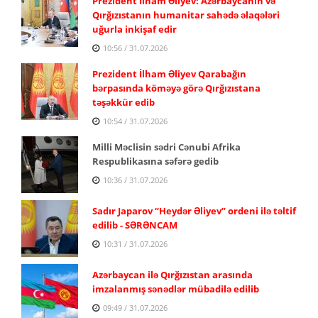
Prezident İlham Əliyev: Azərbaycanın və
Qırğızıstanın humanitar sahədə əlaqələri
uğurla inkişaf edir
10:56 / 31.07.2026
Prezident İlham Əliyev Qarabağın
bərpasında köməyə görə Qırğızıstana
təşəkkür edib
10:54 / 31.07.2026
Milli Məclisin sədri Cənubi Afrika
Respublikasına səfərə gedib
10:36 / 31.07.2026
Sadır Japarov “Heydər Əliyev” ordeni ilə təltif
edilib - SƏRƏNCAM
10:31 / 31.07.2026
Azərbaycan ilə Qırğızıstan arasında
imzalanmış sənədlər mübadilə edilib
09:49 / 31.07.2026