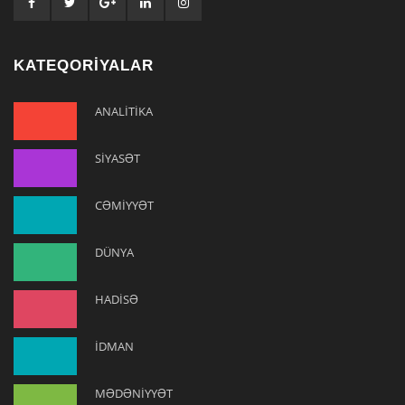
KATEQORİYALAR
ANALİTİKA
SİYASƏT
CƏMİYYƏT
DÜNYA
HADİSƏ
İDMAN
MƏDƏNİYYƏT