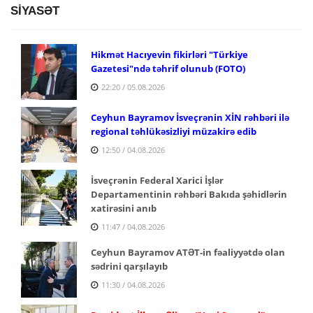
SİYASƏT
Hikmət Hacıyevin fikirləri "Türkiye
Gazetesi"ndə təhrif olunub (FOTO)
22:20 / 05.08.2026
Ceyhun Bayramov İsveçrənin XİN rəhbəri ilə
regional təhlükəsizliyi müzakirə edib
12:50 / 04.08.2026
İsveçrənin Federal Xarici İşlər
Departamentinin rəhbəri Bakıda şəhidlərin
xatirəsini anıb
11:47 / 04.08.2026
Ceyhun Bayramov ATƏT-in fəaliyyətdə olan
sədrini qarşılayıb
11:30 / 04.08.2026