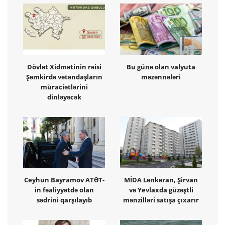
Dövlət Xidmətinin rəisi
Bu günə olan valyuta
Şəmkirdə vətəndaşların
məzənnələri
müraciətlərini
dinləyəcək
Ceyhun Bayramov ATƏT-
MİDA Lənkəran, Şirvan
in fəaliyyətdə olan
və Yevlaxda güzəştli
sədrini qarşılayıb
mənzilləri satışa çıxarır