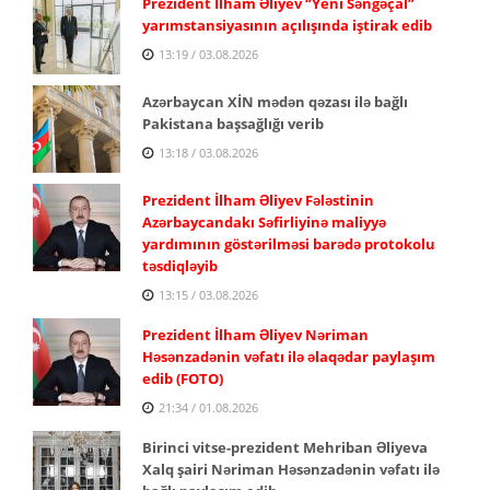
Prezident İlham Əliyev “Yeni Səngəçal”
yarımstansiyasının açılışında iştirak edib
13:19 / 03.08.2026
Azərbaycan XİN mədən qəzası ilə bağlı
Pakistana başsağlığı verib
13:18 / 03.08.2026
Prezident İlham Əliyev Fələstinin
Azərbaycandakı Səfirliyinə maliyyə
yardımının göstərilməsi barədə protokolu
təsdiqləyib
13:15 / 03.08.2026
Prezident İlham Əliyev Nəriman
Həsənzadənin vəfatı ilə əlaqədar paylaşım
edib (FOTO)
21:34 / 01.08.2026
Birinci vitse-prezident Mehriban Əliyeva
Xalq şairi Nəriman Həsənzadənin vəfatı ilə