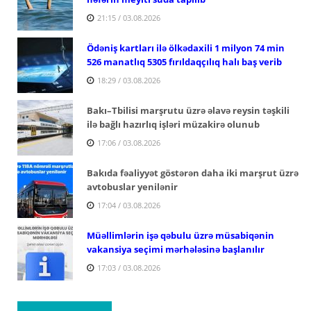
21:15 / 03.08.2026
Ödəniş kartları ilə ölkədaxili 1 milyon 74 min
526 manatlıq 5305 fırıldaqçılıq halı baş verib
18:29 / 03.08.2026
Bakı–Tbilisi marşrutu üzrə əlavə reysin təşkili
ilə bağlı hazırlıq işləri müzakirə olunub
17:06 / 03.08.2026
Bakıda fəaliyyət göstərən daha iki marşrut üzrə
avtobuslar yenilənir
17:04 / 03.08.2026
Müəllimlərin işə qəbulu üzrə müsabiqənin
vakansiya seçimi mərhələsinə başlanılır
17:03 / 03.08.2026