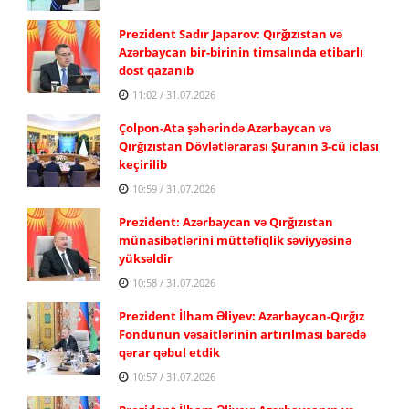
Prezident Sadır Japarov: Qırğızıstan və
Azərbaycan bir-birinin timsalında etibarlı
dost qazanıb
11:02 / 31.07.2026
Çolpon-Ata şəhərində Azərbaycan və
Qırğızıstan Dövlətlərarası Şuranın 3-cü iclası
keçirilib
10:59 / 31.07.2026
Prezident: Azərbaycan və Qırğızıstan
münasibətlərini müttəfiqlik səviyyəsinə
yüksəldir
10:58 / 31.07.2026
Prezident İlham Əliyev: Azərbaycan-Qırğız
Fondunun vəsaitlərinin artırılması barədə
qərar qəbul etdik
10:57 / 31.07.2026