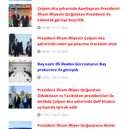
Çolpon-Ata şəhərində Azərbaycan Prezidenti
İlham Əliyevin Qırğızıstan Prezidenti ilə
təkbətək görüşü keçirilib
09:48 / 31.07.2026
Prezident İlham Əliyevin Çolpon-Ata
şəhərində rəsmi qarşılanma mərasimi olub
09:45 / 31.07.2026
Baş nazir Əli Əsədov Gürcüstanın Baş
prokuroru ilə görüşüb
19:52 / 30.07.2026
Prezident İlham Əliyev Qırğızıstan,
Özbəkistan və Tacikistan prezidentləri ilə
birlikdə Çolpon-Ata şəhərində Qolf Klubun
açılışında iştirak edib
19:47 / 30.07.2026
Prezident İlham Əliyev Qırğızıstana dövlət