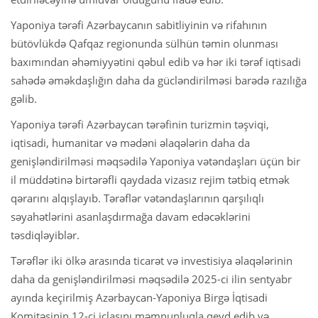
Yaponiya tərəfi Azərbaycanın sabitliyinin və rifahının
bütövlükdə Qafqaz regionunda sülhün təmin olunması
baxımından əhəmiyyətini qəbul edib və hər iki tərəf iqtisadi
sahədə əməkdaşlığın daha da gücləndirilməsi barədə razılığa
gəlib.
Yaponiya tərəfi Azərbaycan tərəfinin turizmin təşviqi,
iqtisadi, humanitar və mədəni əlaqələrin daha da
genişləndirilməsi məqsədilə Yaponiya vətəndaşları üçün bir
il müddətinə birtərəfli qaydada vizasız rejim tətbiq etmək
qərarını alqışlayıb. Tərəflər vətəndaşlarının qarşılıqlı
səyahətlərini asanlaşdırmağa davam edəcəklərini
təsdiqləyiblər.
Tərəflər iki ölkə arasında ticarət və investisiya əlaqələrinin
daha da genişləndirilməsi məqsədilə 2025-ci ilin sentyabr
ayında keçirilmiş Azərbaycan-Yaponiya Birgə İqtisadi
Komitəsinin 12-ci iclasını məmnunluqla qeyd edib və