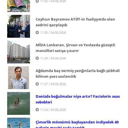
11:32 / 04.08.2026
Ceyhun Bayramov ATƏT-in fəaliyyətdə olan
sədrini qarşılayıb
11:30 / 04.08.2026
MİDA Lənkəran, Şirvan və Yevlaxda güzəştli
mənzilləri satışa çıxarır
11:29 / 04.08.2026
Ağdamda baş vermiş yanğınlarla bağlı şübhəli
bilinən şəxs saxlanılıb
11:27 / 04.08.2026
Dənizdə boğulmalar niyə artır? Faciələrin əsas
səbəbləri
11:24 / 04.08.2026
Çimərlik mövsümü başlayandan indiyədək 40
nəfərin meyiti suda tapılıb