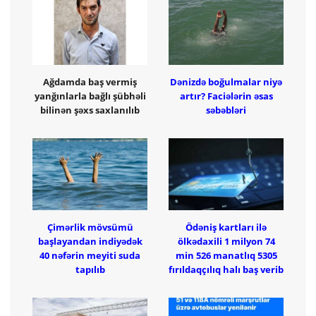
Ağdamda baş vermiş
Dənizdə boğulmalar niyə
yanğınlarla bağlı şübhəli
artır? Faciələrin əsas
bilinən şəxs saxlanılıb
səbəbləri
Çimərlik mövsümü
Ödəniş kartları ilə
başlayandan indiyədək
ölkədaxili 1 milyon 74
40 nəfərin meyiti suda
min 526 manatlıq 5305
tapılıb
fırıldaqçılıq halı baş verib