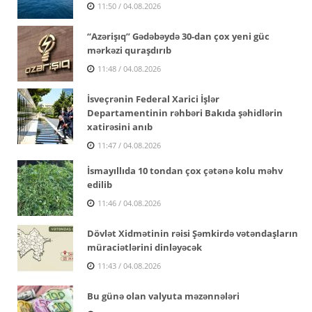
11:50 / 04.08.2026
“Azərişıq” Gədəbəydə 30-dan çox yeni güc
mərkəzi quraşdırıb
11:48 / 04.08.2026
İsveçrənin Federal Xarici İşlər
Departamentinin rəhbəri Bakıda şəhidlərin
xatirəsini anıb
11:47 / 04.08.2026
İsmayıllıda 10 tondan çox çətənə kolu məhv
edilib
11:46 / 04.08.2026
Dövlət Xidmətinin rəisi Şəmkirdə vətəndaşların
müraciətlərini dinləyəcək
11:43 / 04.08.2026
Bu günə olan valyuta məzənnələri