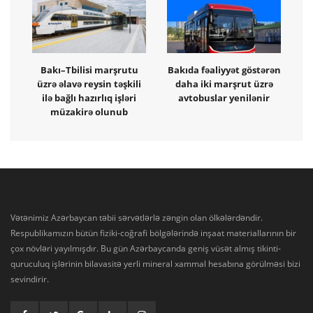
Bakı–Tbilisi marşrutu
Bakıda fəaliyyət göstərən
üzrə əlavə reysin təşkili
daha iki marşrut üzrə
ilə bağlı hazırlıq işləri
avtobuslar yenilənir
müzakirə olunub
Vətənimiz Azərbaycan təbii sərvətlərlə zəngin olan ölkələrdəndir.
Respublikamızın bütün fiziki-coğrafi bölgələrində inşaat materiallarının bir
çox növləri yayılmışdır. Bu gün Azərbaycanda geniş vüsət almış tikinti-
quruculuq işlərinin bilavasitə yerli mineral xammal hesabına görülməsi bizi
sevindirir.