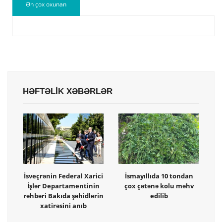
Ən çox oxunan
HƏFTƏLİK XƏBƏRLƏR
İsveçrənin Federal Xarici
İsmayıllıda 10 tondan
İşlər Departamentinin
çox çətənə kolu məhv
rəhbəri Bakıda şəhidlərin
edilib
xatirəsini anıb