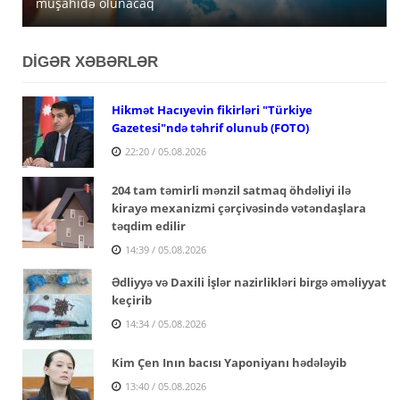
müşahidə olunacaq
açıqlanıb
satışa çıxarır
DİGƏR XƏBƏRLƏR
Hikmət Hacıyevin fikirləri "Türkiye
Gazetesi"ndə təhrif olunub (FOTO)
22:20 / 05.08.2026
204 tam təmirli mənzil satmaq öhdəliyi ilə
kirayə mexanizmi çərçivəsində vətəndaşlara
təqdim edilir
14:39 / 05.08.2026
Ədliyyə və Daxili İşlər nazirlikləri birgə əməliyyat
keçirib
14:34 / 05.08.2026
Kim Çen Inın bacısı Yaponiyanı hədələyib
13:40 / 05.08.2026