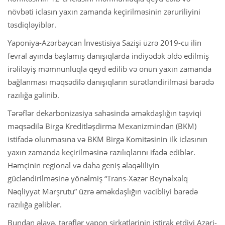
növbəti iclasın yaxın zamanda keçirilməsinin zəruriliyini
təsdiqləyiblər.
Yaponiya-Azərbaycan İnvestisiya Sazişi üzrə 2019-cu ilin
fevral ayında başlamış danışıqlarda indiyədək əldə edilmiş
irəliləyiş məmnunluqla qeyd edilib və onun yaxın zamanda
bağlanması məqsədilə danışıqların sürətləndirilməsi barədə
razılığa gəlinib.
Tərəflər dekarbonizasiya sahəsində əməkdaşlığın təşviqi
məqsədilə Birgə Kreditləşdirmə Mexanizmindən (BKM)
istifadə olunmasına və BKM Birgə Komitəsinin ilk iclasının
yaxın zamanda keçirilməsinə razılıqlarını ifadə ediblər.
Həmçinin regional və daha geniş əlaqəliliyin
gücləndirilməsinə yönəlmiş “Trans-Xəzər Beynəlxalq
Nəqliyyat Marşrutu” üzrə əməkdaşlığın vacibliyi barədə
razılığa gəliblər.
Bundan əlavə, tərəflər yapon şirkətlərinin iştirak etdiyi Azəri-