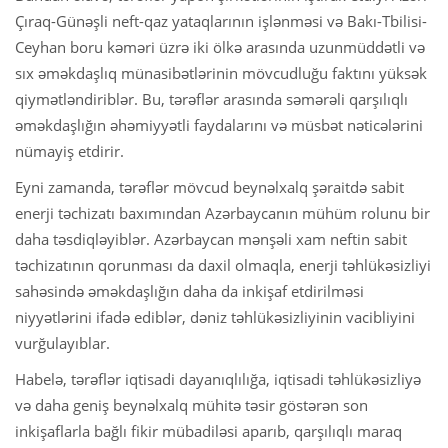
Çıraq-Günəşli neft-qaz yataqlarının işlənməsi və Bakı-Tbilisi-
Ceyhan boru kəməri üzrə iki ölkə arasında uzunmüddətli və
sıx əməkdaşlıq münasibətlərinin mövcudluğu faktını yüksək
qiymətləndiriblər. Bu, tərəflər arasında səmərəli qarşılıqlı
əməkdaşlığın əhəmiyyətli faydalarını və müsbət nəticələrini
nümayiş etdirir.
Eyni zamanda, tərəflər mövcud beynəlxalq şəraitdə sabit
enerji təchizatı baxımından Azərbaycanın mühüm rolunu bir
daha təsdiqləyiblər. Azərbaycan mənşəli xam neftin sabit
təchizatının qorunması da daxil olmaqla, enerji təhlükəsizliyi
sahəsində əməkdaşlığın daha da inkişaf etdirilməsi
niyyətlərini ifadə ediblər, dəniz təhlükəsizliyinin vacibliyini
vurğulayıblar.
Habelə, tərəflər iqtisadi dayanıqlılığa, iqtisadi təhlükəsizliyə
və daha geniş beynəlxalq mühitə təsir göstərən son
inkişaflarla bağlı fikir mübadiləsi aparıb, qarşılıqlı maraq