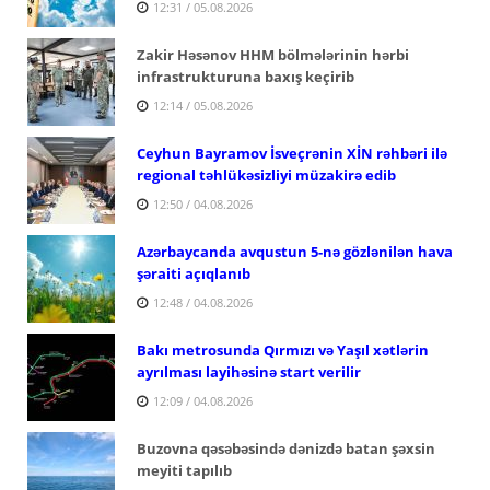
12:31 / 05.08.2026
Zakir Həsənov HHM bölmələrinin hərbi
infrastrukturuna baxış keçirib
12:14 / 05.08.2026
Ceyhun Bayramov İsveçrənin XİN rəhbəri ilə
regional təhlükəsizliyi müzakirə edib
12:50 / 04.08.2026
Azərbaycanda avqustun 5-nə gözlənilən hava
şəraiti açıqlanıb
12:48 / 04.08.2026
Bakı metrosunda Qırmızı və Yaşıl xətlərin
ayrılması layihəsinə start verilir
12:09 / 04.08.2026
Buzovna qəsəbəsində dənizdə batan şəxsin
meyiti tapılıb