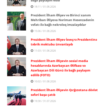
bağlı paylaşım edib
18:11 / 01.08.2026
Prezident İlham Əliyev və Birinci xanım
Mehriban Əliyeva Nəriman Həsənzadənin
vəfatı ilə bağlı nekroloq imzalayıblar
15:06 / 01.08.2026
Prezident İlham Əliyev İsveçrə Prezidentinə
təbrik məktubu ünvanlayıb
11:03 / 01.08.2026
Prezident İlham Əliyevin sosial media
hesablarında Azərbaycan Əlifbası və
Azərbaycan Dili Günü ilə bağlı paylaşım
edilib (FOTO)
10:02 / 01.08.2026
Prezident İlham Əliyevin Qırğızıstana dövlət
səfəri başa çatıb
19:30 / 31.07.2026