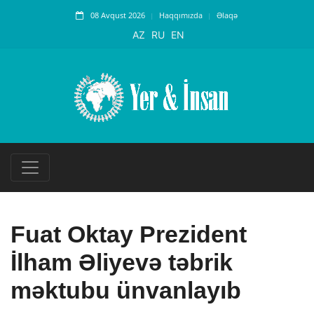
08 Avqust 2026
Haqqımızda
Əlaqə
AZ
RU
EN
Fuat Oktay Prezident
İlham Əliyevə təbrik
məktubu ünvanlayıb