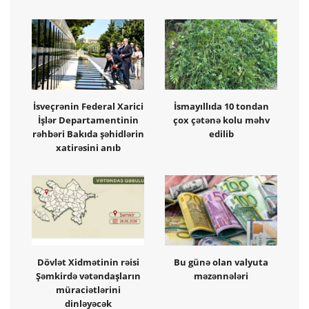
İsveçrənin Federal Xarici
İsmayıllıda 10 tondan
İşlər Departamentinin
çox çətənə kolu məhv
rəhbəri Bakıda şəhidlərin
edilib
xatirəsini anıb
Dövlət Xidmətinin rəisi
Bu günə olan valyuta
Şəmkirdə vətəndaşların
məzənnələri
müraciətlərini
dinləyəcək