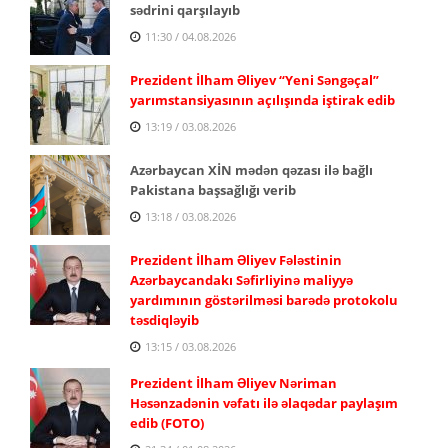
sədrini qarşılayıb
11:30 / 04.08.2026
Prezident İlham Əliyev “Yeni Səngəçal”
yarımstansiyasının açılışında iştirak edib
13:19 / 03.08.2026
Azərbaycan XİN mədən qəzası ilə bağlı
Pakistana başsağlığı verib
13:18 / 03.08.2026
Prezident İlham Əliyev Fələstinin
Azərbaycandakı Səfirliyinə maliyyə
yardımının göstərilməsi barədə protokolu
təsdiqləyib
13:15 / 03.08.2026
Prezident İlham Əliyev Nəriman
Həsənzadənin vəfatı ilə əlaqədar paylaşım
edib (FOTO)