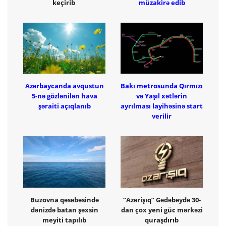
keçirib
müzakirə edib
Azərbaycanda avqustun
Bakı metrosunda Qırmızı
5-nə gözlənilən hava
və Yaşıl xətlərin
şəraiti açıqlanıb
ayrılması layihəsinə start
verilir
Buzovna qəsəbəsində
“Azərişıq” Gədəbəydə 30-
dənizdə batan şəxsin
dan çox yeni güc mərkəzi
meyiti tapılıb
quraşdırıb