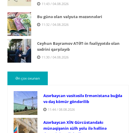
11:43 / 04.08.2026
Bu günə olan valyuta məzənnələri
11:32 / 04.08.2026
Ceyhun Bayramov ATƏT-in fəaliyyətdə olan
sədrini qarşılayıb
11:30 / 04.08.2026
Ən çox oxunan
Azərbaycan vasitəsilə Ermənistana buğda
və daş kömür göndərilib
11:44 / 08.08.2026
Azərbaycan XİN Gürcüstandakı
münaqişənin sülh yolu ilə həllinə