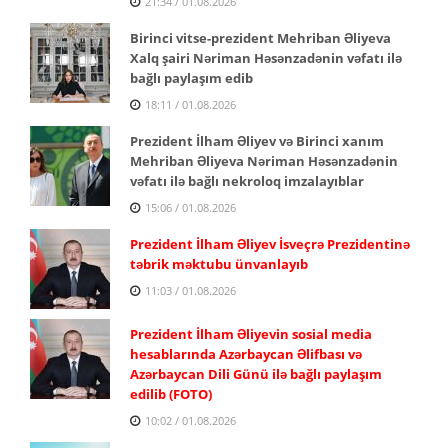
21:34 / 01.08.2026
Birinci vitse-prezident Mehriban Əliyeva
Xalq şairi Nəriman Həsənzadənin vəfatı ilə
bağlı paylaşım edib
18:11 / 01.08.2026
Prezident İlham Əliyev və Birinci xanım
Mehriban Əliyeva Nəriman Həsənzadənin
vəfatı ilə bağlı nekroloq imzalayıblar
15:06 / 01.08.2026
Prezident İlham Əliyev İsveçrə Prezidentinə
təbrik məktubu ünvanlayıb
11:03 / 01.08.2026
Prezident İlham Əliyevin sosial media
hesablarında Azərbaycan Əlifbası və
Azərbaycan Dili Günü ilə bağlı paylaşım
edilib (FOTO)
10:02 / 01.08.2026