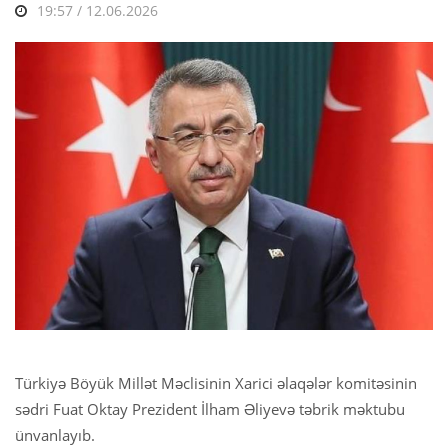
19:57 / 12.06.2026
Türkiyə Böyük Millət Məclisinin Xarici əlaqələr komitəsinin
sədri Fuat Oktay Prezident İlham Əliyevə təbrik məktubu
ünvanlayıb.