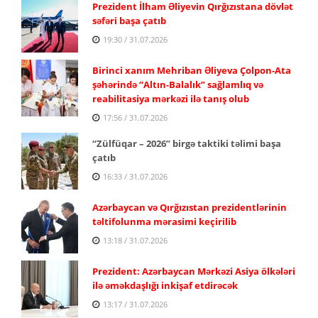
Prezident İlham Əliyevin Qırğızıstana dövlət
səfəri başa çatıb
19:30 / 31.07.2026
Birinci xanım Mehriban Əliyeva Çolpon-Ata
şəhərində “Altın-Balalık” sağlamlıq və
reabilitasiya mərkəzi ilə tanış olub
17:56 / 31.07.2026
“Zülfüqar – 2026” birgə taktiki təlimi başa
çatıb
16:33 / 31.07.2026
Azərbaycan və Qırğızıstan prezidentlərinin
təltifolunma mərasimi keçirilib
13:18 / 31.07.2026
Prezident: Azərbaycan Mərkəzi Asiya ölkələri
ilə əməkdaşlığı inkişaf etdirəcək
13:17 / 31.07.2026