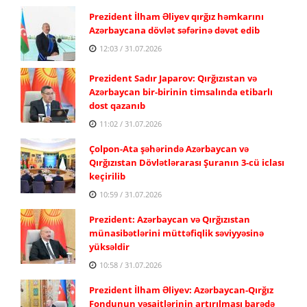
Prezident İlham Əliyev qırğız həmkarını
Azərbaycana dövlət səfərinə dəvət edib
12:03 / 31.07.2026
Prezident Sadır Japarov: Qırğızıstan və
Azərbaycan bir-birinin timsalında etibarlı
dost qazanıb
11:02 / 31.07.2026
Çolpon-Ata şəhərində Azərbaycan və
Qırğızıstan Dövlətlərarası Şuranın 3-cü iclası
keçirilib
10:59 / 31.07.2026
Prezident: Azərbaycan və Qırğızıstan
münasibətlərini müttəfiqlik səviyyəsinə
yüksəldir
10:58 / 31.07.2026
Prezident İlham Əliyev: Azərbaycan-Qırğız
Fondunun vəsaitlərinin artırılması barədə