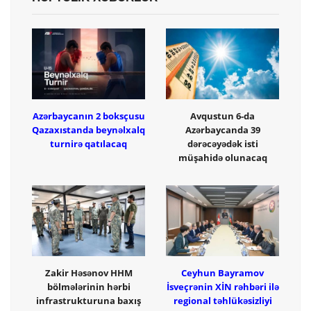
Azərbaycanın 2 boksçusu
Avqustun 6-da
Qazaxıstanda beynəlxalq
Azərbaycanda 39
turnirə qatılacaq
dərəcəyədək isti
müşahidə olunacaq
Zakir Həsənov HHM
Ceyhun Bayramov
bölmələrinin hərbi
İsveçrənin XİN rəhbəri ilə
infrastrukturuna baxış
regional təhlükəsizliyi