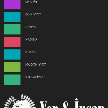
SİYASƏT
CƏMİYYƏT
DÜNYA
HADİSƏ
İDMAN
MƏDƏNİYYƏT
İQTİSADİYYAT