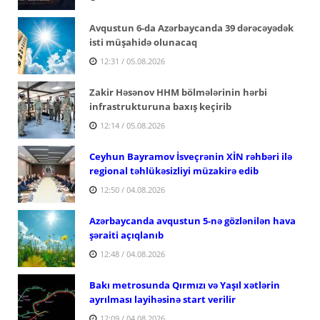
Avqustun 6-da Azərbaycanda 39 dərəcəyədək
isti müşahidə olunacaq
12:31 / 05.08.2026
Zakir Həsənov HHM bölmələrinin hərbi
infrastrukturuna baxış keçirib
12:14 / 05.08.2026
Ceyhun Bayramov İsveçrənin XİN rəhbəri ilə
regional təhlükəsizliyi müzakirə edib
12:50 / 04.08.2026
Azərbaycanda avqustun 5-nə gözlənilən hava
şəraiti açıqlanıb
12:48 / 04.08.2026
Bakı metrosunda Qırmızı və Yaşıl xətlərin
ayrılması layihəsinə start verilir
12:09 / 04.08.2026