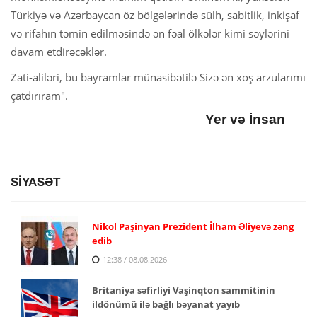
Türkiyə və Azərbaycan öz bölgələrində sülh, sabitlik, inkişaf
və rifahın təmin edilməsində ən fəal ölkələr kimi səylərini
davam etdirəcəklər.
Zati-aliləri, bu bayramlar münasibətilə Sizə ən xoş arzularımı
çatdırıram".
Yer və İnsan
SİYASƏT
Nikol Paşinyan Prezident İlham Əliyevə zəng
edib
12:38 / 08.08.2026
Britaniya səfirliyi Vaşinqton sammitinin
ildönümü ilə bağlı bəyanat yayıb