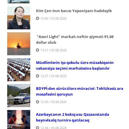
Kim Çen Inın bacısı Yaponiyanı hədələyib
13:40 / 05.08.2026
“Azeri Light” markalı neftin qiyməti 91,68
dollar olub
13:21 / 05.08.2026
Müəllimlərin işə qəbulu üzrə müsabiqənin
vakansiya seçimi mərhələsinə başlanılır
12:57 / 05.08.2026
BDYPİ-dən sürücülərə müraciət: Təhlükəsiz ara
məsafəsini qoruyun
12:39 / 05.08.2026
Azərbaycanın 2 boksçusu Qazaxıstanda
beynəlxalq turnirə qatılacaq
12:34 / 05.08.2026