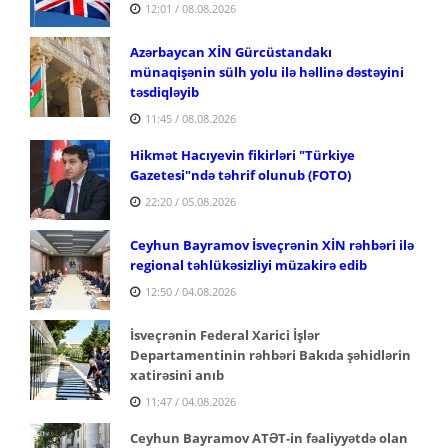
12:01 / 08.08.2026
Azərbaycan XİN Gürcüstandakı
münaqişənin sülh yolu ilə həllinə dəstəyini
təsdiqləyib
11:45 / 08.08.2026
Hikmət Hacıyevin fikirləri "Türkiye
Gazetesi"ndə təhrif olunub (FOTO)
22:20 / 05.08.2026
Ceyhun Bayramov İsveçrənin XİN rəhbəri ilə
regional təhlükəsizliyi müzakirə edib
12:50 / 04.08.2026
İsveçrənin Federal Xarici İşlər
Departamentinin rəhbəri Bakıda şəhidlərin
xatirəsini anıb
11:47 / 04.08.2026
Ceyhun Bayramov ATƏT-in fəaliyyətdə olan