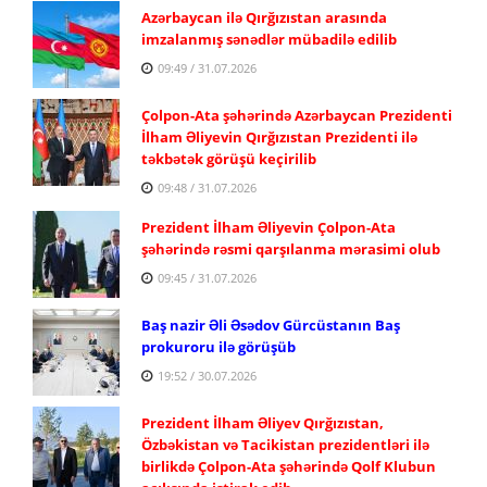
Azərbaycan ilə Qırğızıstan arasında
imzalanmış sənədlər mübadilə edilib
09:49 / 31.07.2026
Çolpon-Ata şəhərində Azərbaycan Prezidenti
İlham Əliyevin Qırğızıstan Prezidenti ilə
təkbətək görüşü keçirilib
09:48 / 31.07.2026
Prezident İlham Əliyevin Çolpon-Ata
şəhərində rəsmi qarşılanma mərasimi olub
09:45 / 31.07.2026
Baş nazir Əli Əsədov Gürcüstanın Baş
prokuroru ilə görüşüb
19:52 / 30.07.2026
Prezident İlham Əliyev Qırğızıstan,
Özbəkistan və Tacikistan prezidentləri ilə
birlikdə Çolpon-Ata şəhərində Qolf Klubun