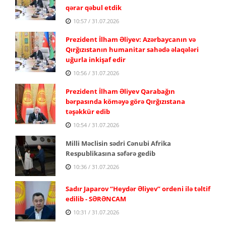
qərar qəbul etdik
10:57 / 31.07.2026
Prezident İlham Əliyev: Azərbaycanın və
Qırğızıstanın humanitar sahədə əlaqələri
uğurla inkişaf edir
10:56 / 31.07.2026
Prezident İlham Əliyev Qarabağın
bərpasında köməyə görə Qırğızıstana
təşəkkür edib
10:54 / 31.07.2026
Milli Məclisin sədri Cənubi Afrika
Respublikasına səfərə gedib
10:36 / 31.07.2026
Sadır Japarov “Heydər Əliyev” ordeni ilə təltif
edilib - SƏRƏNCAM
10:31 / 31.07.2026