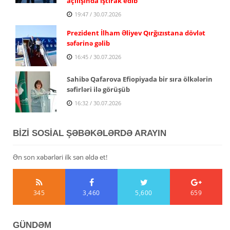
açılışında iştirak edib
19:47 / 30.07.2026
Prezident İlham Əliyev Qırğızıstana dövlət
səfərinə gəlib
16:45 / 30.07.2026
Sahibə Qafarova Efiopiyada bir sıra ölkələrin
səfirləri ilə görüşüb
16:32 / 30.07.2026
BİZİ SOSİAL ŞƏBƏKƏLƏRDƏ ARAYIN
Ən son xəbərləri ilk sən əldə et!
345
3,460
5,600
659
GÜNDƏM