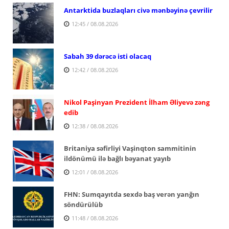
Antarktida buzlaqları civə mənbəyinə çevrilir
12:45 / 08.08.2026
Sabah 39 dərəcə isti olacaq
12:42 / 08.08.2026
Nikol Paşinyan Prezident İlham Əliyevə zəng
edib
12:38 / 08.08.2026
Britaniya səfirliyi Vaşinqton sammitinin
ildönümü ilə bağlı bəyanat yayıb
12:01 / 08.08.2026
FHN: Sumqayıtda sexdə baş verən yanğın
söndürülüb
11:48 / 08.08.2026