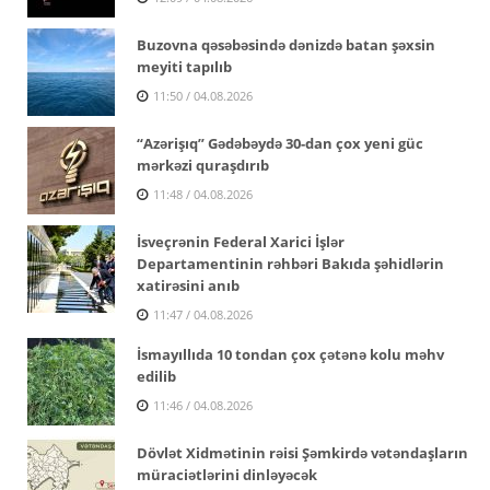
Buzovna qəsəbəsində dənizdə batan şəxsin
meyiti tapılıb
11:50 / 04.08.2026
“Azərişıq” Gədəbəydə 30-dan çox yeni güc
mərkəzi quraşdırıb
11:48 / 04.08.2026
İsveçrənin Federal Xarici İşlər
Departamentinin rəhbəri Bakıda şəhidlərin
xatirəsini anıb
11:47 / 04.08.2026
İsmayıllıda 10 tondan çox çətənə kolu məhv
edilib
11:46 / 04.08.2026
Dövlət Xidmətinin rəisi Şəmkirdə vətəndaşların
müraciətlərini dinləyəcək