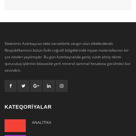
Vətənimiz Azərbaycan təbii sərvətlərlə zəngin olan ölkələrdəndir.
Respublikamızın bütün fiziki-coğrafi bölgələrində inşaat materiallarının bir
çox növləri yayılmışdır. Bu gün Azərbaycanda geniş vüsət almış tikinti-
quruculuq işlərinin bilavasitə yerli mineral xammal hesabına görülməsi bizi
sevindirir.
KATEQORİYALAR
ANALİTİKA