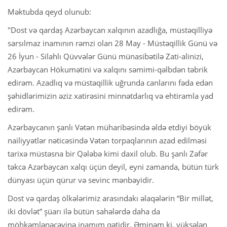
Məktubda qeyd olunub:
"Dost və qardaş Azərbaycan xalqının azadlığa, müstəqilliyə
sarsılmaz inamının rəmzi olan 28 May - Müstəqillik Günü və
26 İyun - Silahlı Qüvvələr Günü münasibətilə Zati-alinizi,
Azərbaycan Hökumətini və xalqını səmimi-qəlbdən təbrik
edirəm. Azadlıq və müstəqillik uğrunda canlarını fəda edən
şəhidlərimizin əziz xatirəsini minnətdarlıq və ehtiramla yad
edirəm.
Azərbaycanın şanlı Vətən müharibəsində əldə etdiyi böyük
nailiyyətlər nəticəsində Vətən torpaqlarının azad edilməsi
tarixə müstəsna bir Qələbə kimi daxil olub. Bu şanlı Zəfər
təkcə Azərbaycan xalqı üçün deyil, eyni zamanda, bütün türk
dünyası üçün qürur və sevinc mənbəyidir.
Dost və qardaş ölkələrimiz arasındakı əlaqələrin “Bir millət,
iki dövlət” şüarı ilə bütün sahələrdə daha da
möhkəmlənəcəyinə inamım qətidir. Əminəm ki, yüksələn