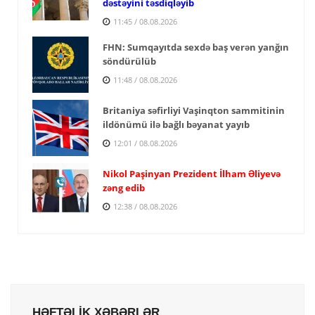
dəstəyini təsdiqləyib
11:45 / 08.08.2026
FHN: Sumqayıtda sexdə baş verən yanğın
söndürülüb
11:48 / 08.08.2026
Britaniya səfirliyi Vaşinqton sammitinin
ildönümü ilə bağlı bəyanat yayıb
12:01 / 08.08.2026
Nikol Paşinyan Prezident İlham Əliyevə
zəng edib
12:38 / 08.08.2026
HƏFTƏLİK XƏBƏRLƏR