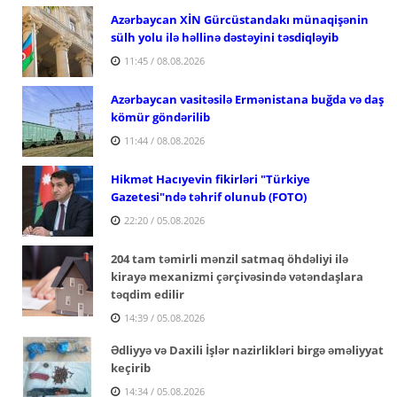
Azərbaycan XİN Gürcüstandakı münaqişənin
sülh yolu ilə həllinə dəstəyini təsdiqləyib
11:45 / 08.08.2026
Azərbaycan vasitəsilə Ermənistana buğda və daş
kömür göndərilib
11:44 / 08.08.2026
Hikmət Hacıyevin fikirləri "Türkiye
Gazetesi"ndə təhrif olunub (FOTO)
22:20 / 05.08.2026
204 tam təmirli mənzil satmaq öhdəliyi ilə
kirayə mexanizmi çərçivəsində vətəndaşlara
təqdim edilir
14:39 / 05.08.2026
Ədliyyə və Daxili İşlər nazirlikləri birgə əməliyyat
keçirib
14:34 / 05.08.2026