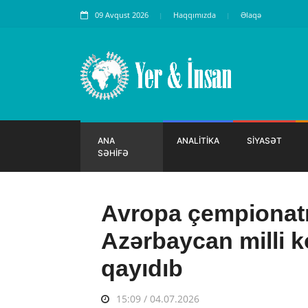
09 Avqust 2026
Haqqımızda
Əlaqə
ANA
ANALİTİKA
SİYASƏT
SƏHİFƏ
Avropa çempionat
Azərbaycan milli 
qayıdıb
15:09 / 04.07.2026