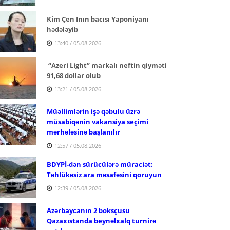
Kim Çen Inın bacısı Yaponiyanı
hədələyib
13:40 / 05.08.2026
“Azeri Light” markalı neftin qiyməti
91,68 dollar olub
13:21 / 05.08.2026
Müəllimlərin işə qəbulu üzrə
müsabiqənin vakansiya seçimi
mərhələsinə başlanılır
12:57 / 05.08.2026
BDYPİ-dən sürücülərə müraciət:
Təhlükəsiz ara məsafəsini qoruyun
12:39 / 05.08.2026
Azərbaycanın 2 boksçusu
Qazaxıstanda beynəlxalq turnirə