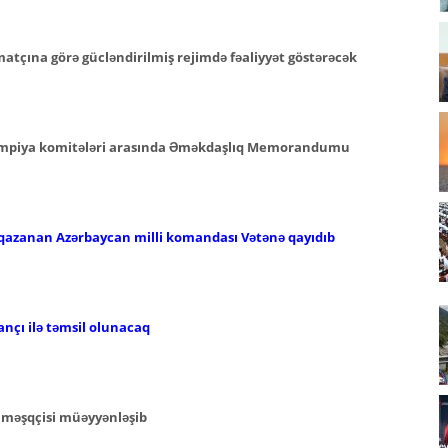
atçına görə gücləndirilmiş rejimdə fəaliyyət göstərəcək
limpiya komitələri arasında Əməkdaşlıq Memorandumu
qazanan Azərbaycan milli komandası Vətənə qayıdıb
ançı ilə təmsil olunacaq
ş məşqçisi müəyyənləşib