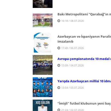
Bakı Metropoliteni “Qarabağ”ın m
16:18 / 08.07.2026
Azərbaycan və İspaniyanın Para
imzalanıb
17:49 / 06.07.2026
Avropa çempionatında 10 medal 
15:09 / 04.07.2026
Yarışda Azərbaycan millisi 10 idm
13:54 / 03.07.2026
“İmişli" futbol klubunun yeni ba
21:24 / 02.07.2026