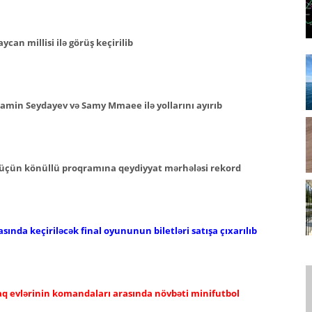
can millisi ilə görüş keçirilib
min Seydayev və Samy Mmaee ilə yollarını ayırıb
 üçün könüllü proqramına qeydiyyat mərhələsi rekord
sında keçiriləcək final oyununun biletləri satışa çıxarılıb
şaq evlərinin komandaları arasında növbəti minifutbol