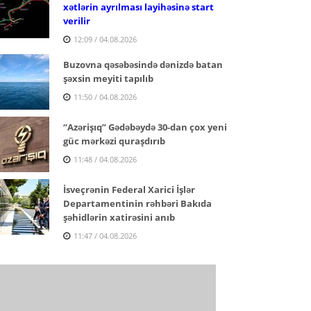
xətlərin ayrılması layihəsinə start
verilir
12:09 / 04.08.2026
Buzovna qəsəbəsində dənizdə batan
şəxsin meyiti tapılıb
11:50 / 04.08.2026
“Azərişıq” Gədəbəydə 30-dan çox yeni
güc mərkəzi quraşdırıb
11:48 / 04.08.2026
İsveçrənin Federal Xarici İşlər
Departamentinin rəhbəri Bakıda
şəhidlərin xatirəsini anıb
11:47 / 04.08.2026