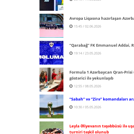
Avropa Liqasına hazırlaşan Azərbay
15:45 / 02.06.2026
“Qarabağ” FK Emmanuel Addai, Ra
19:14 / 23.05.2026
Formula 1 Azərbaycan Qran-Prisi
göstərici ilə yekunlaşıb
12:55 / 08.05.2026
“Sabah” və “Zirə” komandaları ara
10:30 / 05.05.2026
Leyla Əliyevanın təşəbbüsü ilə u
turniri təşkil olunub