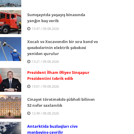
Sumqayıtda yaşayış binasında
yanğın baş verib
13:47 / 09.08.2026
Xocalı və Xocavəndin bir sıra kənd və
qəsəbələrinin elektrik şəbəkəsi
yenidən qurulur
13:21 / 09.08.2026
Prezident İlham Əliyev Sinqapur
Prezidentini təbrik edib
13:01 / 09.08.2026
Cinayət törətməkdə şübhəli bilinən
52 nəfər saxlanılıb
12:49 / 08.08.2026
Antarktida buzlaqları civə
mənbəyinə çevrilir