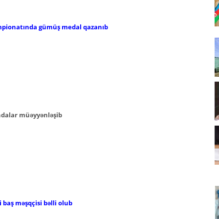
mpionatında gümüş medal qazanıb
ndalar müəyyənləşib
baş məşqçisi bəlli olub