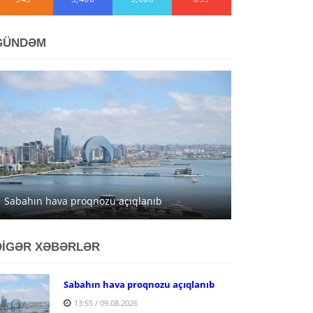
GÜNDƏM
Sabahın hava proqnozu açıqlanıb
DİGƏR XƏBƏRLƏR
Sabahın hava proqnozu açıqlanıb
13:55 / 09.08.2026