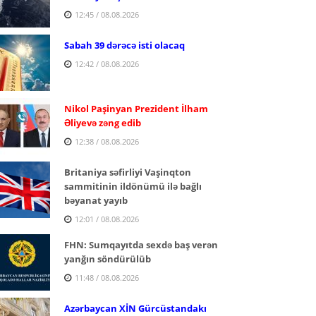
12:45 / 08.08.2026
Sabah 39 dərəcə isti olacaq
12:42 / 08.08.2026
Nikol Paşinyan Prezident İlham
Əliyevə zəng edib
12:38 / 08.08.2026
Britaniya səfirliyi Vaşinqton
sammitinin ildönümü ilə bağlı
bəyanat yayıb
12:01 / 08.08.2026
FHN: Sumqayıtda sexdə baş verən
yanğın söndürülüb
11:48 / 08.08.2026
Azərbaycan XİN Gürcüstandakı