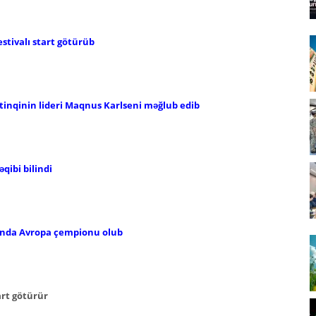
tivalı start götürüb
inqinin lideri Maqnus Karlseni məğlub edib
qibi bilindi
ında Avropa çempionu olub
art götürür