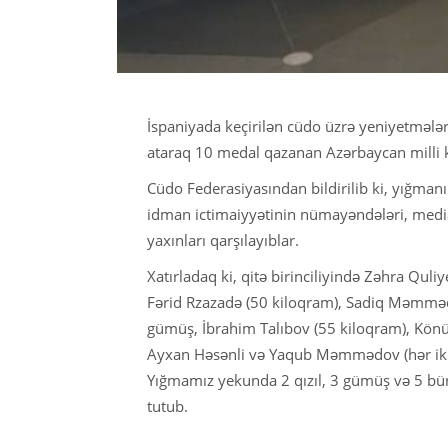
İspaniyada keçirilən cüdo üzrə yeniyetmələ
ataraq 10 medal qazanan Azərbaycan milli 
Cüdo Federasiyasından bildirilib ki, yığma
idman ictimaiyyətinin nümayəndələri, media 
yaxınları qarşılayıblar.
Xatırladaq ki, qitə birinciliyində Zəhra Qul
Fərid Rzazadə (50 kiloqram), Sadiq Məmmə
gümüş, İbrahim Talıbov (55 kiloqram), Könül
Ayxan Həsənli və Yaqub Məmmədov (hər ikisi
Yığmamız yekunda 2 qızıl, 3 gümüş və 5 b
tutub.