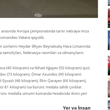
r arasında Avropa çempionatında tarixi nəticəyə imza
komandası Vətənə qayıdıb.
nın üzvlərini Heydər Əliyev Beynəlxalq Hava Limanında
təmsilçiləri, federasiya rəsmiləri və idmançıların
iyeva (40 kiloqram) və Nihad Ağayev (50 kiloqram) qızıl,
dov (73 kiloqram), Ömər Axundov (90 kiloqram)
 Eyvazlı (48 kiloqram), İlkin Qarayev (66 kiloqram),
 81 kiloqram) isə bürünc medala sahib çıxıblar.
ürünc medalla ümumi komanda hesabında ikinci yeri
Yer və İnsan