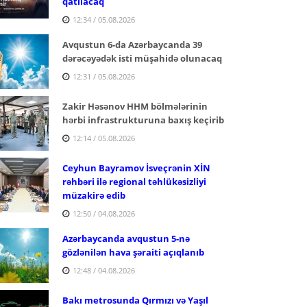
qatılacaq
12:34 / 05.08.2026
Avqustun 6-da Azərbaycanda 39
dərəcəyədək isti müşahidə olunacaq
12:31 / 05.08.2026
Zakir Həsənov HHM bölmələrinin
hərbi infrastrukturuna baxış keçirib
12:14 / 05.08.2026
Ceyhun Bayramov İsveçrənin XİN
rəhbəri ilə regional təhlükəsizliyi
müzakirə edib
12:50 / 04.08.2026
Azərbaycanda avqustun 5-nə
gözlənilən hava şəraiti açıqlanıb
12:48 / 04.08.2026
Bakı metrosunda Qırmızı və Yaşıl