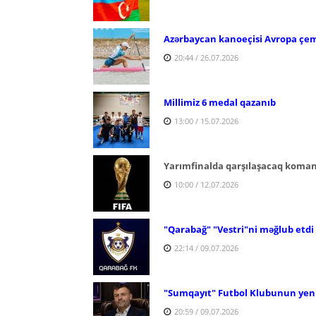
Azərbaycan kanoeçisi Avropa çe
20:44 / 26.07.2026
Millimiz 6 medal qazanıb
13:00 / 15.07.2026
Yarımfinalda qarşılaşacaq koma
10:00 / 12.07.2026
"Qarabağ" "Vestri"ni məğlub etdi
22:14 / 09.07.2026
"Sumqayıt" Futbol Klubunun yeni 
20:59 / 09.07.2026