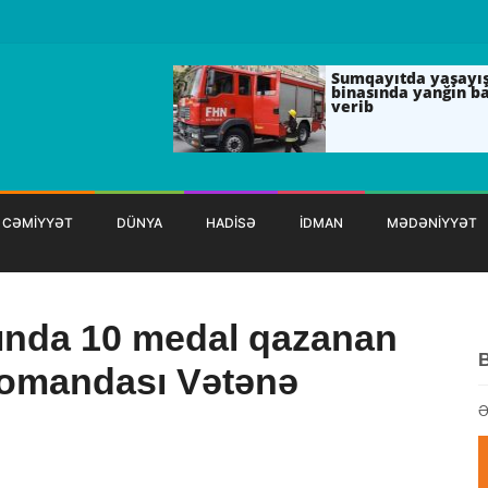
Sumqayıtda yaşayı
binasında yanğın b
verib
CƏMİYYƏT
DÜNYA
HADİSƏ
İDMAN
MƏDƏNİYYƏT
ında 10 medal qazanan
komandası Vətənə
Ə