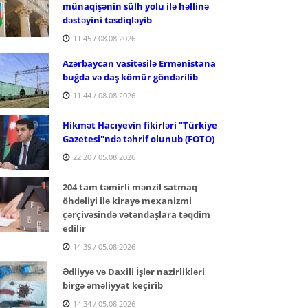
münaqişənin sülh yolu ilə həllinə
dəstəyini təsdiqləyib
11:45 / 08.08.2026
Azərbaycan vasitəsilə Ermənistana
buğda və daş kömür göndərilib
11:44 / 08.08.2026
Hikmət Hacıyevin fikirləri "Türkiye
Gazetesi"ndə təhrif olunub (FOTO)
22:20 / 05.08.2026
204 tam təmirli mənzil satmaq
öhdəliyi ilə kirayə mexanizmi
çərçivəsində vətəndaşlara təqdim
edilir
14:39 / 05.08.2026
Ədliyyə və Daxili İşlər nazirlikləri
birgə əməliyyat keçirib
14:34 / 05.08.2026