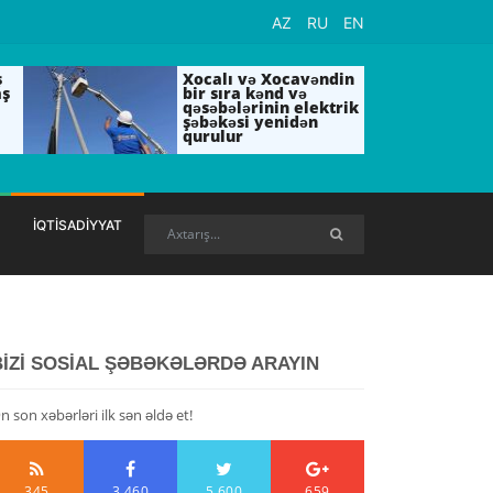
AZ
RU
EN
ş
Xocalı və Xocavəndin
aş
bir sıra kənd və
qəsəbələrinin elektrik
şəbəkəsi yenidən
qurulur
İQTİSADİYYAT
BİZİ SOSİAL ŞƏBƏKƏLƏRDƏ ARAYIN
n son xəbərləri ilk sən əldə et!
345
3,460
5,600
659