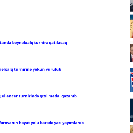
tanda beynəlxalq turnirə qatılacaq
əlxalq turnirinə yekun vurulub
Çellencer turnirində qızıl medal qazanıb
fərovanın həyat yolu barədə yazı yayımlanıb