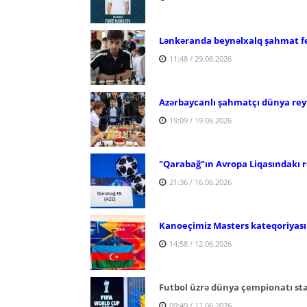
Lənkəranda beynəlxalq şahmat fes
11:48 / 29.06.2026
Azərbaycanlı şahmatçı dünya reyt
19:09 / 19.06.2026
"Qarabağ"ın Avropa Liqasındakı rə
21:36 / 16.06.2026
Kanoeçimiz Masters kateqoriyas
14:58 / 12.06.2026
Futbol üzrə dünya çempionatı st
09:49 / 11.06.2026