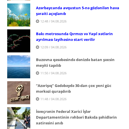
Azərbaycanda avqustun 5-nə gözlənilən hava
şəraiti açıqlanıb
12:48 / 04.08.2026
Bakı metrosunda Qırmızı və Yaşıl xətlərin
ayrılması layihəsinə start verilir
12:09 / 04.08.2026
Buzovna qəsəbəsində dənizdə batan şəxsin
meyiti tapılıb
11:50 / 04.08.2026
“Azərişıq” Gədəbəydə 30-dan çox yeni güc
mərkəzi quraşdırıb
11:48 / 04.08.2026
İsveçrənin Federal Xarici İşlər
Departamentinin rəhbəri Bakıda şəhidlərin
xatirəsini anıb