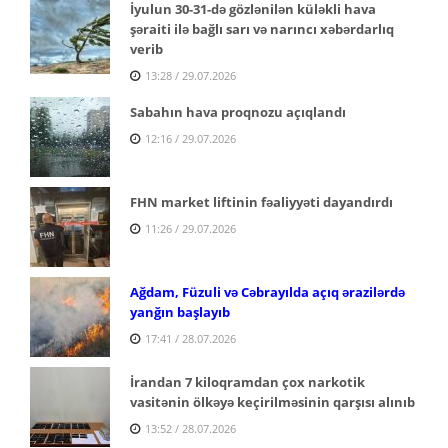
İyulun 30-31-də gözlənilən küləkli hava
şəraiti ilə bağlı sarı və narıncı xəbərdarlıq
verib
13:28 / 29.07.2026
Sabahın hava proqnozu açıqlandı
12:16 / 29.07.2026
FHN market liftinin fəaliyyəti dayandırdı
11:26 / 29.07.2026
Ağdam, Füzuli və Cəbrayılda açıq ərazilərdə
yanğın başlayıb
17:41 / 28.07.2026
İrandan 7 kiloqramdan çox narkotik
vasitənin ölkəyə keçirilməsinin qarşısı alınıb
13:52 / 28.07.2026