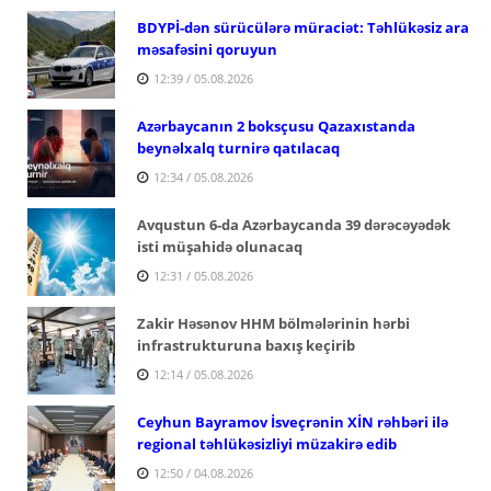
BDYPİ-dən sürücülərə müraciət: Təhlükəsiz ara
məsafəsini qoruyun
12:39 / 05.08.2026
Azərbaycanın 2 boksçusu Qazaxıstanda
beynəlxalq turnirə qatılacaq
12:34 / 05.08.2026
Avqustun 6-da Azərbaycanda 39 dərəcəyədək
isti müşahidə olunacaq
12:31 / 05.08.2026
Zakir Həsənov HHM bölmələrinin hərbi
infrastrukturuna baxış keçirib
12:14 / 05.08.2026
Ceyhun Bayramov İsveçrənin XİN rəhbəri ilə
regional təhlükəsizliyi müzakirə edib
12:50 / 04.08.2026