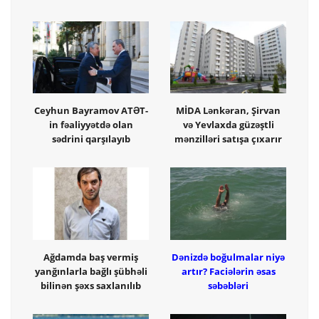
Ceyhun Bayramov ATƏT-
MİDA Lənkəran, Şirvan
in fəaliyyətdə olan
və Yevlaxda güzəştli
sədrini qarşılayıb
mənzilləri satışa çıxarır
Ağdamda baş vermiş
Dənizdə boğulmalar niyə
yanğınlarla bağlı şübhəli
artır? Faciələrin əsas
bilinən şəxs saxlanılıb
səbəbləri