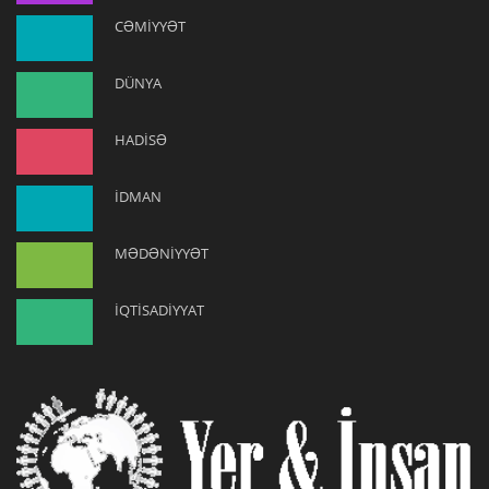
CƏMİYYƏT
DÜNYA
HADİSƏ
İDMAN
MƏDƏNİYYƏT
İQTİSADİYYAT