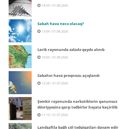
19:59 / 01.08.2026
Sabah hava necə olacaq?
13:04 / 01.08.2026
Lerik rayonunda zəlzələ qeydə alınıb
10:05 / 01.08.2026
Sabahın hava proqnozu açıqlandı
12:28 / 31.07.2026
Şəmkir rayonunda narkotiklərin qanunsuz
dövriyyəsinə qarşı tədbirlər həyata keçirilib
11:13 / 31.07.2026
Landşaftla bağlı çöl tədqiqatları davam edir