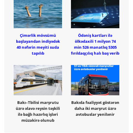
Çimərlik mövsümü
Ödəniş kartları ilə
başlayandan indiyədək
ölkədaxili 1 milyon 74
40 nəfərin meyiti suda
min 526 manatlıq 5305
tapılıb
fırıldaqçılıq halı baş verib
Bakı–Tbilisi marşrutu
Bakıda fəaliyyət göstərən
üzrə əlavə reysin təşkili
daha iki marşrut üzrə
ilə bağlı hazırlıq işləri
avtobuslar yenilənir
müzakirə olunub