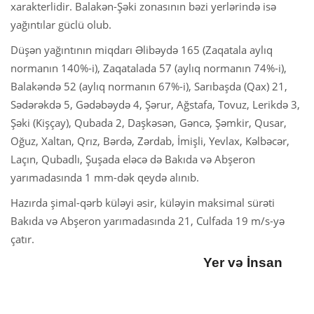
xarakterlidir. Balakən-Şəki zonasının bəzi yerlərində isə
yağıntılar güclü olub.
Düşən yağıntının miqdarı Əlibəydə 165 (Zaqatala aylıq
normanın 140%-i), Zaqatalada 57 (aylıq normanın 74%-i),
Balakəndə 52 (aylıq normanın 67%-i), Sarıbaşda (Qax) 21,
Sədərəkdə 5, Gədəbəydə 4, Şərur, Ağstafa, Tovuz, Lerikdə 3,
Şəki (Kişçay), Qubada 2, Daşkəsən, Gəncə, Şəmkir, Qusar,
Oğuz, Xaltan, Qrız, Bərdə, Zərdab, İmişli, Yevlax, Kəlbəcər,
Laçın, Qubadlı, Şuşada eləcə də Bakıda və Abşeron
yarımadasında 1 mm-dək qeydə alınıb.
Hazırda şimal-qərb küləyi əsir, küləyin maksimal sürəti
Bakıda və Abşeron yarımadasında 21, Culfada 19 m/s-yə
çatır.
Yer və İnsan