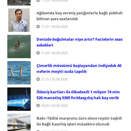
11:29 / 04.08.2026
Ağdamda baş vermiş yanğınlarla bağlı şübhəli
bilinən şəxs saxlanılıb
11:27 / 04.08.2026
Dənizdə boğulmalar niyə artır? Faciələrin əsas
səbəbləri
11:24 / 04.08.2026
Çimərlik mövsümü başlayandan indiyədək 40
nəfərin meyiti suda tapılıb
21:15 / 03.08.2026
Ödəniş kartları ilə ölkədaxili 1 milyon 74 min
526 manatlıq 5305 fırıldaqçılıq halı baş verib
18:29 / 03.08.2026
Bakı–Tbilisi marşrutu üzrə əlavə reysin təşkili
ilə bağlı hazırlıq işləri müzakirə olunub