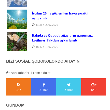
İyulun 26-na gözlənilən hava şəraiti
açıqlanıb
13:31 / 25.07.2026
Bakıda və Qubada ağacların qanunsuz
kəsilməsi faktları aşkarlanıb
18:47 / 24.07.2026
BİZİ SOSİAL ŞƏBƏKƏLƏRDƏ ARAYIN
Ən son xəbərləri ilk sən əldə et!
345
3,460
5,600
659
GÜNDƏM