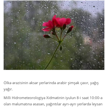
Ölkə ərazisinin əksər yerlərində arabir şimşək çaxır, yağış
yağır.
Milli Hidrometeorologiya Xidmətinin iyulun 8-i saat 10:00-a
olan məlumatına əsasən, yağıntılar ayrı-ayrı yerlərdə leysan