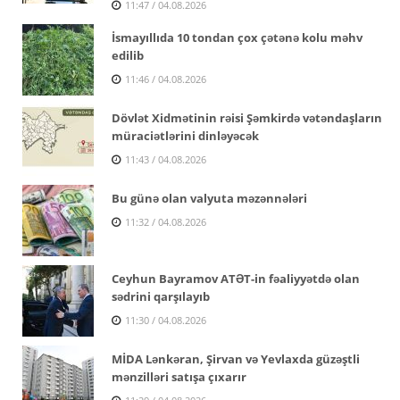
11:47 / 04.08.2026
İsmayıllıda 10 tondan çox çətənə kolu məhv
edilib
11:46 / 04.08.2026
Dövlət Xidmətinin rəisi Şəmkirdə vətəndaşların
müraciətlərini dinləyəcək
11:43 / 04.08.2026
Bu günə olan valyuta məzənnələri
11:32 / 04.08.2026
Ceyhun Bayramov ATƏT-in fəaliyyətdə olan
sədrini qarşılayıb
11:30 / 04.08.2026
MİDA Lənkəran, Şirvan və Yevlaxda güzəştli
mənzilləri satışa çıxarır