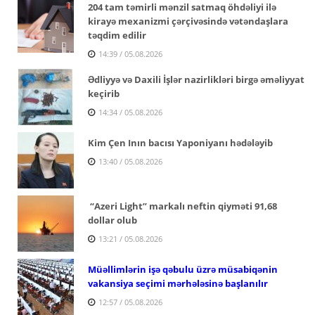
204 tam təmirli mənzil satmaq öhdəliyi ilə
kirayə mexanizmi çərçivəsində vətəndaşlara
təqdim edilir
14:39 / 05.08.2026
Ədliyyə və Daxili İşlər nazirlikləri birgə əməliyyat
keçirib
14:34 / 05.08.2026
Kim Çen Inın bacısı Yaponiyanı hədələyib
13:40 / 05.08.2026
“Azeri Light” markalı neftin qiyməti 91,68
dollar olub
13:21 / 05.08.2026
Müəllimlərin işə qəbulu üzrə müsabiqənin
vakansiya seçimi mərhələsinə başlanılır
12:57 / 05.08.2026