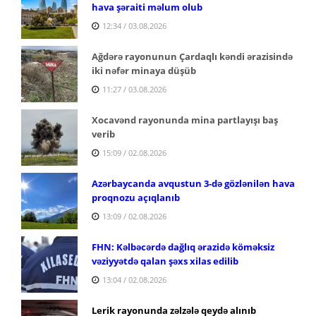
hava şəraiti məlum olub
12:34 / 03.08.2026
Ağdərə rayonunun Çardaqlı kəndi ərazisində
iki nəfər minaya düşüb
11:27 / 03.08.2026
Xocavənd rayonunda mina partlayışı baş
verib
15:09 / 02.08.2026
Azərbaycanda avqustun 3-də gözlənilən hava
proqnozu açıqlanıb
13:09 / 02.08.2026
FHN: Kəlbəcərdə dağlıq ərazidə köməksiz
vəziyyətdə qalan şəxs xilas edilib
13:04 / 02.08.2026
Lerik rayonunda zəlzələ qeydə alınıb