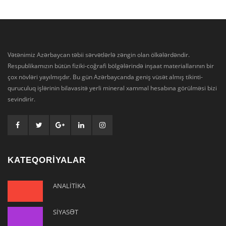
Vətənimiz Azərbaycan təbii sərvətlərlə zəngin olan ölkələrdəndir.
Respublikamızın bütün fiziki-coğrafi bölgələrində inşaat materiallarının bir
çox növləri yayılmışdır. Bu gün Azərbaycanda geniş vüsət almış tikinti-
quruculuq işlərinin bilavasitə yerli mineral xammal hesabına görülməsi bizi
sevindirir.
KATEQORİYALAR
ANALİTİKA
SİYASƏT