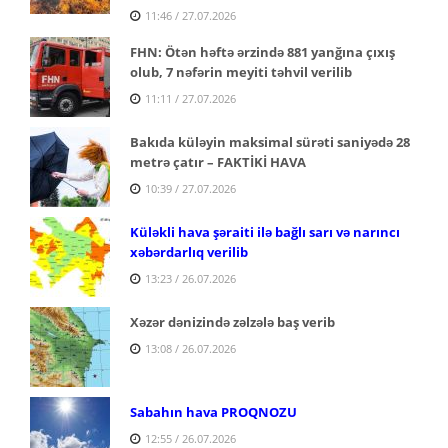
11:46 / 27.07.2026
FHN: Ötən həftə ərzində 881 yanğına çıxış
olub, 7 nəfərin meyiti təhvil verilib
11:11 / 27.07.2026
Bakıda küləyin maksimal sürəti saniyədə 28
metrə çatır – FAKTİKİ HAVA
10:39 / 27.07.2026
Küləkli hava şəraiti ilə bağlı sarı və narıncı
xəbərdarlıq verilib
13:23 / 26.07.2026
Xəzər dənizində zəlzələ baş verib
13:08 / 26.07.2026
Sabahın hava PROQNOZU
12:55 / 26.07.2026