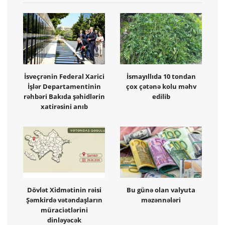
İsveçrənin Federal Xarici
İsmayıllıda 10 tondan
İşlər Departamentinin
çox çətənə kolu məhv
rəhbəri Bakıda şəhidlərin
edilib
xatirəsini anıb
Dövlət Xidmətinin rəisi
Bu günə olan valyuta
Şəmkirdə vətəndaşların
məzənnələri
müraciətlərini
dinləyəcək