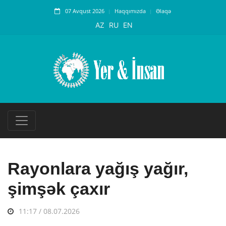
07 Avqust 2026
Haqqımızda
Əlaqə
AZ
RU
EN
Rayonlara yağış yağır,
şimşək çaxır
11:17 / 08.07.2026