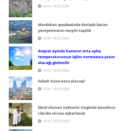
16:19 / 30.07.2026
Mərdəkan qəsəbəsində dənizdə batan
yeniyetmənin meyiti tapılıb
14:34 / 30.07.2026
Avqust ayında havanın orta aylıq
temperaturunun iqlim normasına yaxın
olacağı gözlənilir
14:10 / 30.07.2026
Sabah hava necə olacaq?
12:24 / 30.07.2026
İdxal olunan nektarin tingində Gavalının
cibcibə virusu aşkarlanıb
15:24 / 29.07.2026