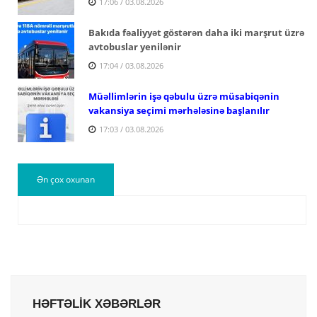
17:06 / 03.08.2026
Bakıda fəaliyyət göstərən daha iki marşrut üzrə
avtobuslar yenilənir
17:04 / 03.08.2026
Müəllimlərin işə qəbulu üzrə müsabiqənin
vakansiya seçimi mərhələsinə başlanılır
17:03 / 03.08.2026
Ən çox oxunan
HƏFTƏLİK XƏBƏRLƏR