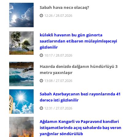
Sabah hava necə olacaq?
12:26 / 28.07.2026
küləkli havanın bu gün günorta
saatlarından etibarən mülayimləşəcəyi
gözlənilir
10:17 / 28.07.2026
Hazırda dənizdə dalğanın hündürlüyü 3
metrə yaxınlaşır
13:08 / 27.07.2026
Sabah Azərbaycanın bəzi rayonlarında 41
dərəcə isti gözlənilir
12:31 / 27.07.2026
Ağdamın Kəngərli və Papravənd kəndləri
istiqamətlərində açıq sahələrdə baş verən
yanğınlar söndürülüb