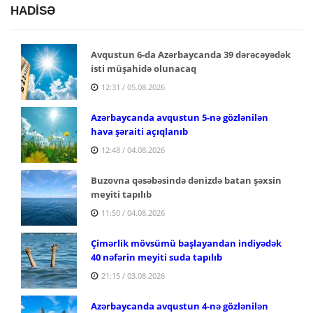
HADİSƏ
Avqustun 6-da Azərbaycanda 39 dərəcəyədək
isti müşahidə olunacaq
12:31 / 05.08.2026
Azərbaycanda avqustun 5-nə gözlənilən
hava şəraiti açıqlanıb
12:48 / 04.08.2026
Buzovna qəsəbəsində dənizdə batan şəxsin
meyiti tapılıb
11:50 / 04.08.2026
Çimərlik mövsümü başlayandan indiyədək
40 nəfərin meyiti suda tapılıb
21:15 / 03.08.2026
Azərbaycanda avqustun 4-nə gözlənilən