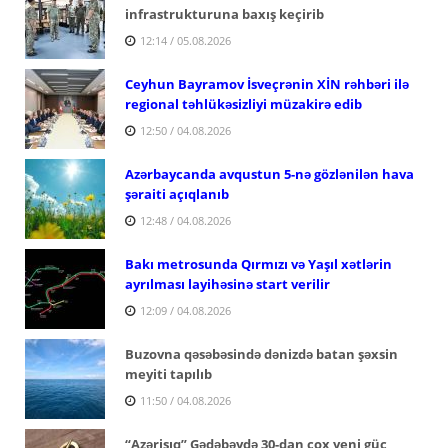
infrastrukturuna baxış keçirib
12:14 / 05.08.2026
Ceyhun Bayramov İsveçrənin XİN rəhbəri ilə
regional təhlükəsizliyi müzakirə edib
12:50 / 04.08.2026
Azərbaycanda avqustun 5-nə gözlənilən hava
şəraiti açıqlanıb
12:48 / 04.08.2026
Bakı metrosunda Qırmızı və Yaşıl xətlərin
ayrılması layihəsinə start verilir
12:09 / 04.08.2026
Buzovna qəsəbəsində dənizdə batan şəxsin
meyiti tapılıb
11:50 / 04.08.2026
“Azərişıq” Gədəbəydə 30-dan çox yeni güc