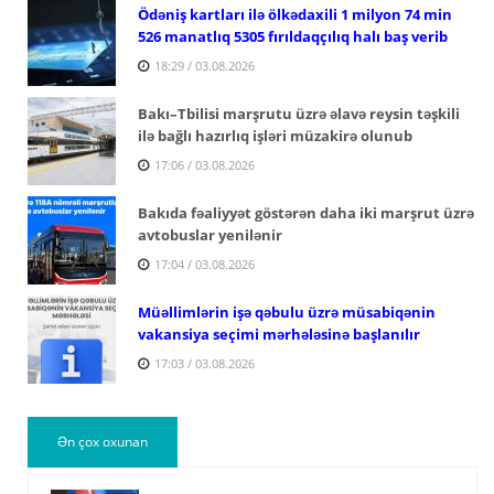
Ödəniş kartları ilə ölkədaxili 1 milyon 74 min
526 manatlıq 5305 fırıldaqçılıq halı baş verib
18:29 / 03.08.2026
Bakı–Tbilisi marşrutu üzrə əlavə reysin təşkili
ilə bağlı hazırlıq işləri müzakirə olunub
17:06 / 03.08.2026
Bakıda fəaliyyət göstərən daha iki marşrut üzrə
avtobuslar yenilənir
17:04 / 03.08.2026
Müəllimlərin işə qəbulu üzrə müsabiqənin
vakansiya seçimi mərhələsinə başlanılır
17:03 / 03.08.2026
Ən çox oxunan