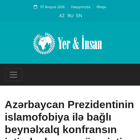
07 Avqust 2026
Haqqımızda
Əlaqə
AZ
RU
EN
Azərbaycan Prezidentinin
islamofobiya ilə bağlı
beynəlxalq konfransın