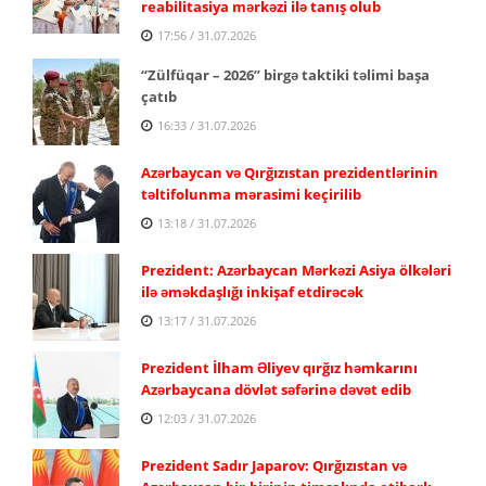
reabilitasiya mərkəzi ilə tanış olub
17:56 / 31.07.2026
“Zülfüqar – 2026” birgə taktiki təlimi başa
çatıb
16:33 / 31.07.2026
Azərbaycan və Qırğızıstan prezidentlərinin
təltifolunma mərasimi keçirilib
13:18 / 31.07.2026
Prezident: Azərbaycan Mərkəzi Asiya ölkələri
ilə əməkdaşlığı inkişaf etdirəcək
13:17 / 31.07.2026
Prezident İlham Əliyev qırğız həmkarını
Azərbaycana dövlət səfərinə dəvət edib
12:03 / 31.07.2026
Prezident Sadır Japarov: Qırğızıstan və