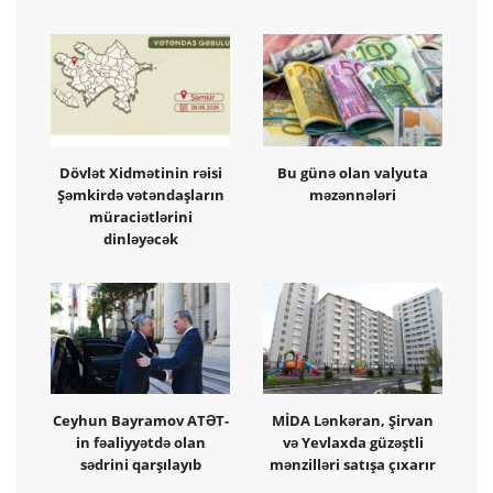
Dövlət Xidmətinin rəisi
Bu günə olan valyuta
Şəmkirdə vətəndaşların
məzənnələri
müraciətlərini
dinləyəcək
Ceyhun Bayramov ATƏT-
MİDA Lənkəran, Şirvan
in fəaliyyətdə olan
və Yevlaxda güzəştli
sədrini qarşılayıb
mənzilləri satışa çıxarır