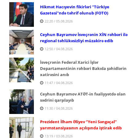
Hikmət Hacıyevin fikirləri "Türkiye
Gazetesi"ndə təhrif olunub (FOTO)
22:20 / 05.08.2026
Ceyhun Bayramov İsveçrənin XİN rəhbəri ilə
regional təhlükəsizliyi müzakirə edib
12:50 / 04.08.2026
İsveçrənin Federal Xarici İşlər
Departamentinin rəhbəri Bakıda şəhidlərin
xatirəsini anıb
11:47 / 04.08.2026
Ceyhun Bayramov ATƏT-in fəaliyyətdə olan
sədrini qarşılayıb
11:30 / 04.08.2026
Prezident İlham Əliyev “Yeni Səngəçal”
yarımstansiyasının açılışında iştirak edib
13:19 / 03.08.2026