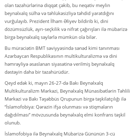
olan təzahürlərinə diqqət çəkib, bu neqativ meylin
beynəlxalq sülhə və təhlükəsizliyə təhdid yaratdığını
vurğulayıb. Prezident İlham Əliyev bildirib ki, dini
dözümsüzlük, ayrı-seçkilik və nifrət çağırışları ilə mübarizə
birgə beynəlxalq səylərlə mümkün ola bilər.
Bu müraciətin BMT səviyyəsində sənəd kimi tanınması
Azərbaycan Respublikasının multikulturalizmə və dini
həmrəyliyə əsaslanan siyasətinə verilmiş beynəlxalq
dəstəyin daha bir təzahürüdür.
Qeyd edək ki, mayın 26-27-də Bakı Beynəlxalq
Multikulturalizm Mərkəzi, Beynəlxalq Münasibətlərin Təhlili
Mərkəzi və Bakı Təşəbbüs Qrupunun birgə təşkilatçılığı ilə
“İslamofobiya: Qərəzin ifşa olunması və stiqmaların
dağıdılması” mövzusunda beynəlxalq elmi konfrans təşkil
olunub.
İslamofobiya ilə Beynəlxalq Mübarizə Gününün 3-cü