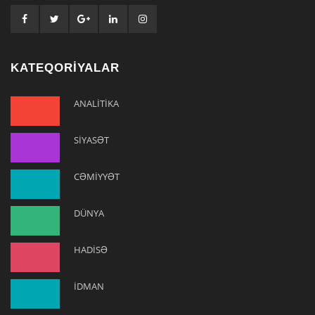
KATEQORİYALAR
ANALİTİKA
SİYASƏT
CƏMİYYƏT
DÜNYA
HADİSƏ
İDMAN