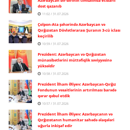
Azərbaycan bir-birinin timsalında etibarlı
dost qazanıb
11:02 / 31.07.2026
Çolpon-Ata şəhərində Azərbaycan və
Qırğızıstan Dövlətlərarası Şuranın 3-cü iclası
keçirilib
10:59 / 31.07.2026
Prezident: Azərbaycan və Qırğızıstan
münasibətlərini müttəfiqlik səviyyəsinə
yüksəldir
10:58 / 31.07.2026
Prezident İlham Əliyev: Azərbaycan-Qırğız
Fondunun vəsaitlərinin artırılması barədə
qərar qəbul etdik
10:57 / 31.07.2026
Prezident İlham Əliyev: Azərbaycanın və
Qırğızıstanın humanitar sahədə əlaqələri
uğurla inkişaf edir