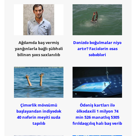
Ağdamda baş vermiş
Dənizdə boğulmalar niyə
yanğınlarla bağlı şübhəli
artır? Faciələrin əsas
bilinən şəxs saxlanılıb
səbəbləri
Çimərlik mövsümü
Ödəniş kartları ilə
başlayandan indiyədək
ölkədaxili 1 milyon 74
40 nəfərin meyiti suda
min 526 manatlıq 5305
tapılıb
fırıldaqçılıq halı baş verib