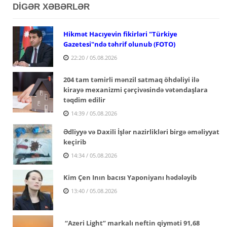
DİGƏR XƏBƏRLƏR
Hikmət Hacıyevin fikirləri "Türkiye
Gazetesi"ndə təhrif olunub (FOTO)
22:20 / 05.08.2026
204 tam təmirli mənzil satmaq öhdəliyi ilə
kirayə mexanizmi çərçivəsində vətəndaşlara
təqdim edilir
14:39 / 05.08.2026
Ədliyyə və Daxili İşlər nazirlikləri birgə əməliyyat
keçirib
14:34 / 05.08.2026
Kim Çen Inın bacısı Yaponiyanı hədələyib
13:40 / 05.08.2026
“Azeri Light” markalı neftin qiyməti 91,68