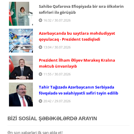
Sahibə Qafarova Efiopiyada bir sıra ölkələrin
səfirləri ilə görüşüb
16:32 / 30.07.2026
Azərbaycanda bu saytlara məhdudiyyət
qoyulacaq - Prezident təsdiqlədi
13:04 / 30.07.2026
Prezident İlham Əliyev Mərakeş Kralına
məktub ünvanlayıb
11:55 / 30.07.2026
Tahir Tağızadə Azərbaycanın Serbiyada
fövqəladə və səlahiyyətli səfiri təyin edilib
20:42 / 29.07.2026
BİZİ SOSİAL ŞƏBƏKƏLƏRDƏ ARAYIN
Ən son xəbərləri ilk sən əldə et!