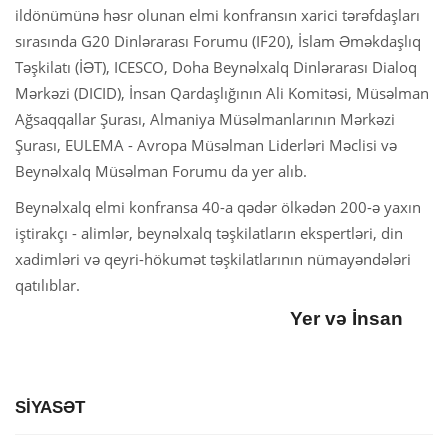
ildönümünə həsr olunan elmi konfransın xarici tərəfdaşları
sırasında G20 Dinlərarası Forumu (IF20), İslam Əməkdaşlıq
Təşkilatı (İƏT), ICESCO, Doha Beynəlxalq Dinlərarası Dialoq
Mərkəzi (DICID), İnsan Qardaşlığının Ali Komitəsi, Müsəlman
Ağsaqqallar Şurası, Almaniya Müsəlmanlarının Mərkəzi
Şurası, EULEMA - Avropa Müsəlman Liderləri Məclisi və
Beynəlxalq Müsəlman Forumu da yer alıb.
Beynəlxalq elmi konfransa 40-a qədər ölkədən 200-ə yaxın
iştirakçı - alimlər, beynəlxalq təşkilatların ekspertləri, din
xadimləri və qeyri-hökumət təşkilatlarının nümayəndələri
qatılıblar.
Yer və İnsan
SİYASƏT