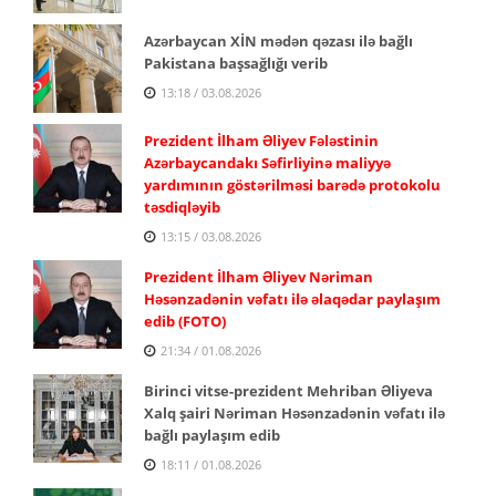
Azərbaycan XİN mədən qəzası ilə bağlı
Pakistana başsağlığı verib
13:18 / 03.08.2026
Prezident İlham Əliyev Fələstinin
Azərbaycandakı Səfirliyinə maliyyə
yardımının göstərilməsi barədə protokolu
təsdiqləyib
13:15 / 03.08.2026
Prezident İlham Əliyev Nəriman
Həsənzadənin vəfatı ilə əlaqədar paylaşım
edib (FOTO)
21:34 / 01.08.2026
Birinci vitse-prezident Mehriban Əliyeva
Xalq şairi Nəriman Həsənzadənin vəfatı ilə
bağlı paylaşım edib
18:11 / 01.08.2026