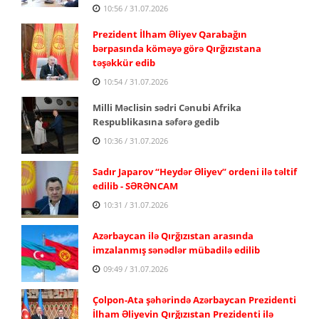
10:56 / 31.07.2026
Prezident İlham Əliyev Qarabağın
bərpasında köməyə görə Qırğızıstana
təşəkkür edib
10:54 / 31.07.2026
Milli Məclisin sədri Cənubi Afrika
Respublikasına səfərə gedib
10:36 / 31.07.2026
Sadır Japarov “Heydər Əliyev” ordeni ilə təltif
edilib - SƏRƏNCAM
10:31 / 31.07.2026
Azərbaycan ilə Qırğızıstan arasında
imzalanmış sənədlər mübadilə edilib
09:49 / 31.07.2026
Çolpon-Ata şəhərində Azərbaycan Prezidenti
İlham Əliyevin Qırğızıstan Prezidenti ilə