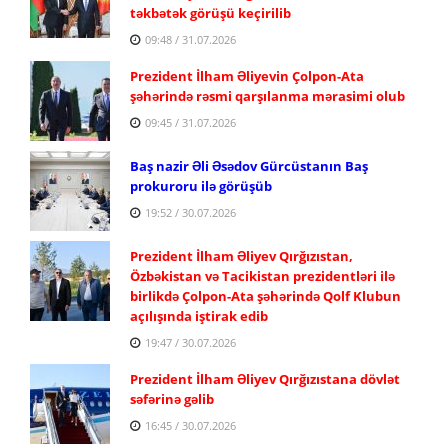
təkbətək görüşü keçirilib
09:48 / 31.07.2026
Prezident İlham Əliyevin Çolpon-Ata
şəhərində rəsmi qarşılanma mərasimi olub
09:45 / 31.07.2026
Baş nazir Əli Əsədov Gürcüstanın Baş
prokuroru ilə görüşüb
19:52 / 30.07.2026
Prezident İlham Əliyev Qırğızıstan,
Özbəkistan və Tacikistan prezidentləri ilə
birlikdə Çolpon-Ata şəhərində Qolf Klubun
açılışında iştirak edib
19:47 / 30.07.2026
Prezident İlham Əliyev Qırğızıstana dövlət
səfərinə gəlib
16:45 / 30.07.2026