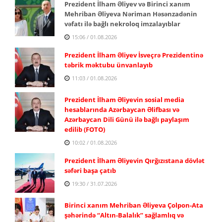
Prezident İlham Əliyev və Birinci xanım
Mehriban Əliyeva Nəriman Həsənzadənin
vəfatı ilə bağlı nekroloq imzalayıblar
15:06 / 01.08.2026
Prezident İlham Əliyev İsveçrə Prezidentinə
təbrik məktubu ünvanlayıb
11:03 / 01.08.2026
Prezident İlham Əliyevin sosial media
hesablarında Azərbaycan Əlifbası və
Azərbaycan Dili Günü ilə bağlı paylaşım
edilib (FOTO)
10:02 / 01.08.2026
Prezident İlham Əliyevin Qırğızıstana dövlət
səfəri başa çatıb
19:30 / 31.07.2026
Birinci xanım Mehriban Əliyeva Çolpon-Ata
şəhərində “Altın-Balalık” sağlamlıq və