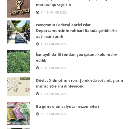
mərkəzi quraşdırıb
11:48 / 04.08.2026
İsveçrənin Federal Xarici İşlər
Departamentinin rəhbəri Bakıda şəhidlərin
xatirəsini anıb
11:47 / 04.08.2026
İsmayıllıda 10 tondan çox çətənə kolu məhv
edilib
11:46 / 04.08.2026
Dövlət Xidmətinin rəisi Şəmkirdə vətəndaşların
müraciətlərini dinləyəcək
11:43 / 04.08.2026
Bu günə olan valyuta məzənnələri
11:32 / 04.08.2026