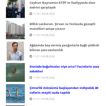
Ceyhun Bayramov ATƏT-in fəaliyyətdə olan
sədrini qarşılayıb
11:30 / 04.08.2026
MİDA Lənkəran, Şirvan və Yevlaxda güzəştli
mənzilləri satışa çıxarır
11:29 / 04.08.2026
Ağdamda baş vermiş yanğınlarla bağlı şübhəli
bilinən şəxs saxlanılıb
11:27 / 04.08.2026
Dənizdə boğulmalar niyə artır? Faciələrin əsas
səbəbləri
11:24 / 04.08.2026
Çimərlik mövsümü başlayandan indiyədək 40
nəfərin meyiti suda tapılıb
21:15 / 03.08.2026