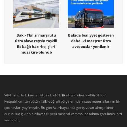
Bakı–Tbilisi marşrutu
Bakıda fəaliyyət göstərən
üzrə əlavə reysin təşkili
daha iki marşrut üzrə
ilə bağlı hazırlıq işləri
avtobuslar yenilənir
müzakirə olunub
Vətənimiz Azərbaycan təbii sərvətlərlə zəngin olan ölkələrdəndir.
Respublikamızın bütün fiziki-coğrafi bölgələrində inşaat materiallarının bir
çox növləri yayılmışdır. Bu gün Azərbaycanda geniş vüsət almış tikinti-
quruculuq işlərinin bilavasitə yerli mineral xammal hesabına görülməsi bizi
sevindirir.