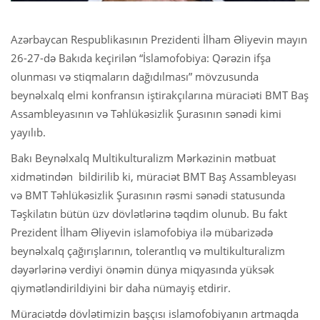
Azərbaycan Respublikasının Prezidenti İlham Əliyevin mayın
26-27-də Bakıda keçirilən “İslamofobiya: Qərəzin ifşa
olunması və stiqmaların dağıdılması” mövzusunda
beynəlxalq elmi konfransın iştirakçılarına müraciəti BMT Baş
Assambleyasının və Təhlükəsizlik Şurasının sənədi kimi
yayılıb.
Bakı Beynəlxalq Multikulturalizm Mərkəzinin mətbuat
xidmətindən bildirilib ki, müraciət BMT Baş Assambleyası
və BMT Təhlükəsizlik Şurasının rəsmi sənədi statusunda
Təşkilatın bütün üzv dövlətlərinə təqdim olunub. Bu fakt
Prezident İlham Əliyevin islamofobiya ilə mübarizədə
beynəlxalq çağırışlarının, tolerantlıq və multikulturalizm
dəyərlərinə verdiyi önəmin dünya miqyasında yüksək
qiymətləndirildiyini bir daha nümayiş etdirir.
Müraciətdə dövlətimizin başçısı islamofobiyanın artmaqda