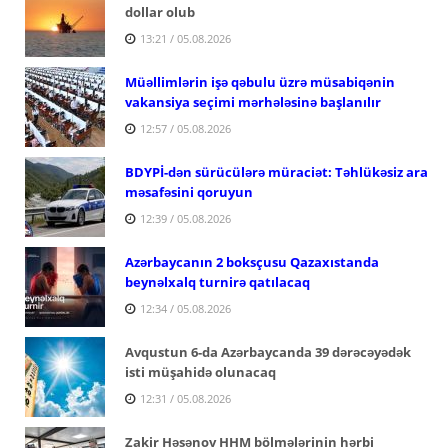
dollar olub
13:21 / 05.08.2026
Müəllimlərin işə qəbulu üzrə müsabiqənin
vakansiya seçimi mərhələsinə başlanılır
12:57 / 05.08.2026
BDYPİ-dən sürücülərə müraciət: Təhlükəsiz ara
məsafəsini qoruyun
12:39 / 05.08.2026
Azərbaycanın 2 boksçusu Qazaxıstanda
beynəlxalq turnirə qatılacaq
12:34 / 05.08.2026
Avqustun 6-da Azərbaycanda 39 dərəcəyədək
isti müşahidə olunacaq
12:31 / 05.08.2026
Zakir Həsənov HHM bölmələrinin hərbi