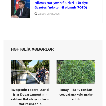
Hikmət Hacıyevin fikirləri "Türkiye
Gazetesi"ndə təhrif olunub (FOTO)
22:20 / 05.08.2026
HƏFTƏLİK XƏBƏRLƏR
İsveçrənin Federal Xarici
İsmayıllıda 10 tondan
İşlər Departamentinin
çox çətənə kolu məhv
rəhbəri Bakıda şəhidlərin
edilib
xatirəsini anıb