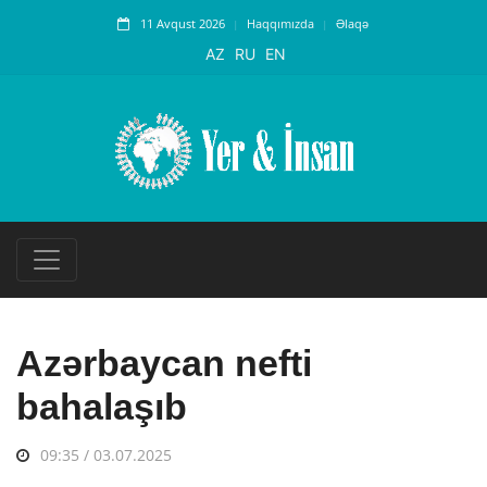
11 Avqust 2026
Haqqımızda
Əlaqə
AZ
RU
EN
Azərbaycan nefti
bahalaşıb
09:35 / 03.07.2025