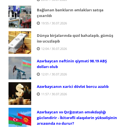
Bağlanan bankların əmlakları satışa
çıxarıldı
19:55 / 30.07.2026
Dünya birjalarında qızıl bahalaşıb, gümüş
isə ucuzlaşıb
12:04 / 30.07.2026
Azərbaycan neftinin qiyməti 98.19 ABŞ
dolları olub
12:01 / 30.07.2026
Azərbaycanın xarici dövlət borcu azalıb
11:57 / 30.07.2026
Azərbaycan və Qırğızıstan əməkdaşlığı
gücləndirir - İkitərəfli əlaqələrin yüksəlişinin
arxasında nə durur?