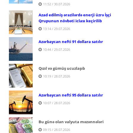
11:52 / 30.07.2026
Azad edilmiş ərazilərdə enerji üzrə İşçi
Qrupunun növbəti iclası keçirilib
13:14 / 29.07.2026
Azərbaycan nefti 91 dollara satılır
10:44 / 29.07.2026
Qızıl və gümüş ucuzlaşıb
10:19 / 28.07.2026
Azərbaycan nefti 95 dollara satılır
10:07 / 28.07.2026
Bu günə olan valyuta məzənnələri
09:15 / 28.07.2026