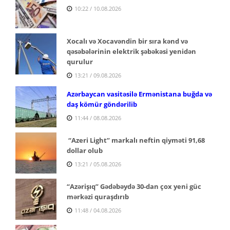
10:22 / 10.08.2026
Xocalı və Xocavəndin bir sıra kənd və
qəsəbələrinin elektrik şəbəkəsi yenidən
qurulur
13:21 / 09.08.2026
Azərbaycan vasitəsilə Ermənistana buğda və
daş kömür göndərilib
11:44 / 08.08.2026
“Azeri Light” markalı neftin qiyməti 91,68
dollar olub
13:21 / 05.08.2026
“Azərişıq” Gədəbəydə 30-dan çox yeni güc
mərkəzi quraşdırıb
11:48 / 04.08.2026