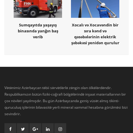
Sumqayıtda yaşayış
Xocalı və Xocavəndin bir
binasında yanğın baş
sıra kənd və
verib
qəsəbələrinin elektrik
şəbəkəsi yenidən qurulur
Vətənimiz Azərbaycan təbii sərvətlərlə zəngin olan ölkələrdəndir.
Respublikamızın bütün fiziki-coğrafi bölgələrində inşaat materiallarının bir
çox növləri yayılmışdır. Bu gün Azərbaycanda geniş vüsət almış tikinti-
quruculuq işlərinin bilavasitə yerli mineral xammal hesabına görülməsi bizi
sevindirir.