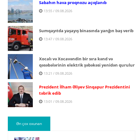
Sabahın hava proqnozu açıqlanıb
13:55 / 09.08.2026
Sumqayıtda yaşayış binasında yanğın baş verib
13:47 / 09.08.2026
Xocalı və Xocavəndin bir sıra kənd və
qəsəbələrinin elektrik şəbəkəsi yenidən qurulur
13:21 / 09.08.2026
Prezident İlham Əliyev Sinqapur Prezidentini
təbrik edib
13:01 / 09.08.2026
Ən çox oxunan