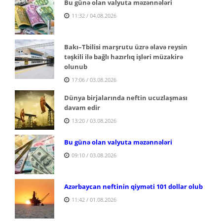
Bu günə olan valyuta məzənnələri
11:32 / 04.08.2026
Bakı–Tbilisi marşrutu üzrə əlavə reysin
təşkili ilə bağlı hazırlıq işləri müzakirə
olunub
17:06 / 03.08.2026
Dünya birjalarında neftin ucuzlaşması
davam edir
13:20 / 03.08.2026
Bu günə olan valyuta məzənnələri
09:10 / 03.08.2026
Azərbaycan neftinin qiyməti 101 dollar olub
11:42 / 01.08.2026