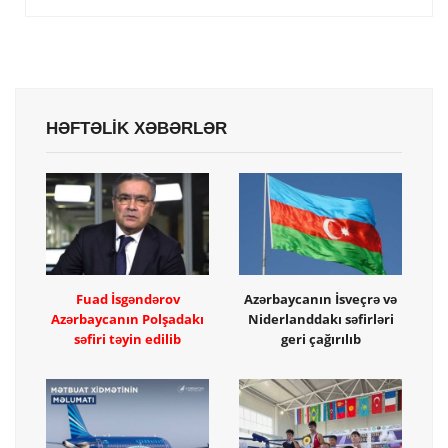
HƏFTƏLİK XƏBƏRLƏR
Fuad İsgəndərov
Azərbaycanın İsveçrə və
Azərbaycanın Polşadakı
Niderlanddakı səfirləri
səfiri təyin edilib
geri çağırılıb