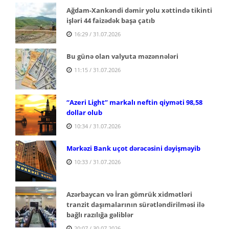
Ağdam-Xankəndi dəmir yolu xəttində tikinti
işləri 44 faizədək başa çatıb
16:29 / 31.07.2026
Bu günə olan valyuta məzənnələri
11:15 / 31.07.2026
“Azeri Light” markalı neftin qiyməti 98,58
dollar olub
10:34 / 31.07.2026
Mərkəzi Bank uçot dərəcəsini dəyişməyib
10:33 / 31.07.2026
Azərbaycan və İran gömrük xidmətləri
tranzit daşımalarının sürətləndirilməsi ilə
bağlı razılığa gəliblər
20:07 / 30.07.2026