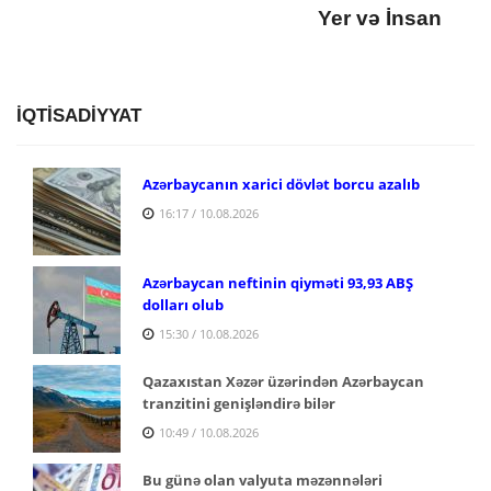
Yer və İnsan
İQTİSADİYYAT
Azərbaycanın xarici dövlət borcu azalıb
16:17 / 10.08.2026
Azərbaycan neftinin qiyməti 93,93 ABŞ
dolları olub
15:30 / 10.08.2026
Qazaxıstan Xəzər üzərindən Azərbaycan
tranzitini genişləndirə bilər
10:49 / 10.08.2026
Bu günə olan valyuta məzənnələri