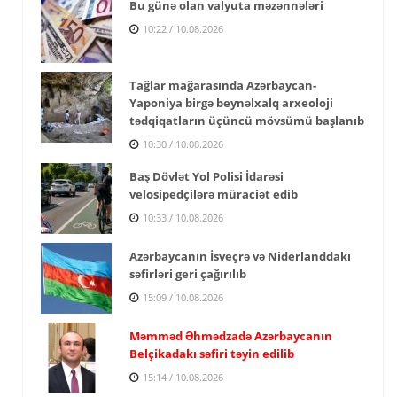
Bu günə olan valyuta məzənnələri
10:22 / 10.08.2026
Tağlar mağarasında Azərbaycan-
Yaponiya birgə beynəlxalq arxeoloji
tədqiqatların üçüncü mövsümü başlanıb
10:30 / 10.08.2026
Baş Dövlət Yol Polisi İdarəsi
velosipedçilərə müraciət edib
10:33 / 10.08.2026
Azərbaycanın İsveçrə və Niderlanddakı
səfirləri geri çağırılıb
15:09 / 10.08.2026
Məmməd Əhmədzadə Azərbaycanın
Belçikadakı səfiri təyin edilib
15:14 / 10.08.2026