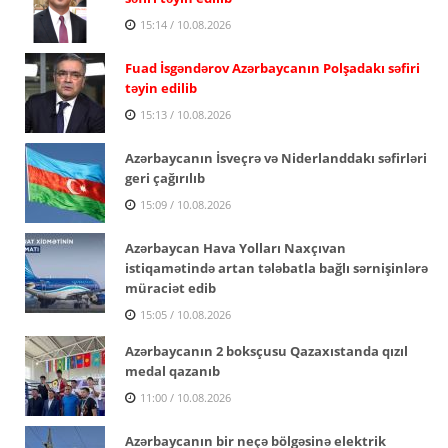
15:14 / 10.08.2026
Fuad İsgəndərov Azərbaycanın Polşadakı səfiri
təyin edilib
15:13 / 10.08.2026
Azərbaycanın İsveçrə və Niderlanddakı səfirləri
geri çağırılıb
15:09 / 10.08.2026
Azərbaycan Hava Yolları Naxçıvan
istiqamətində artan tələbatla bağlı sərnişinlərə
müraciət edib
15:05 / 10.08.2026
Azərbaycanın 2 boksçusu Qazaxıstanda qızıl
medal qazanıb
11:00 / 10.08.2026
Azərbaycanın bir neçə bölgəsinə elektrik