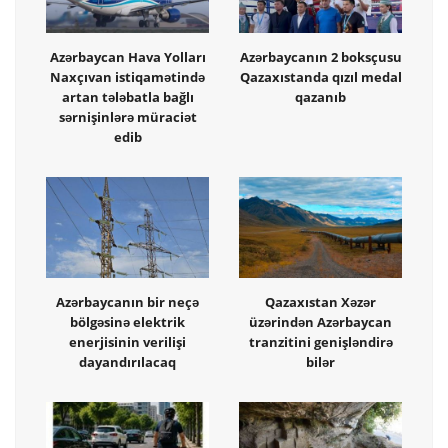
Azərbaycan Hava Yolları
Azərbaycanın 2 boksçusu
Naxçıvan istiqamətində
Qazaxıstanda qızıl medal
artan tələbatla bağlı
qazanıb
sərnişinlərə müraciət
edib
Azərbaycanın bir neçə
Qazaxıstan Xəzər
bölgəsinə elektrik
üzərindən Azərbaycan
enerjisinin verilişi
tranzitini genişləndirə
dayandırılacaq
bilər