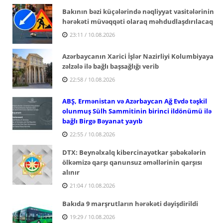
Bakının bəzi küçələrində nəqliyyat vasitələrinin
hərəkəti müvəqqəti olaraq məhdudlaşdırılacaq
23:11 / 10.08.2026
Azərbaycanın Xarici İşlər Nazirliyi Kolumbiyaya
zəlzələ ilə bağlı başsağlığı verib
22:58 / 10.08.2026
ABŞ, Ermənistan və Azərbaycan Ağ Evdə təşkil
olunmuş Sülh Sammitinin birinci ildönümü ilə
bağlı Birgə Bəyanat yayıb
22:55 / 10.08.2026
DTX: Beynəlxalq kibercinayətkar şəbəkələrin
ölkəmizə qarşı qanunsuz əməllərinin qarşısı
alınır
21:04 / 10.08.2026
Bakıda 9 marşrutların hərəkəti dəyişdirildi
19:29 / 10.08.2026