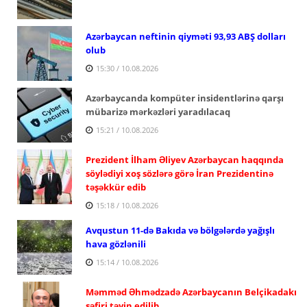
Azərbaycan neftinin qiyməti 93,93 ABŞ dolları
olub
15:30 / 10.08.2026
Azərbaycanda kompüter insidentlərinə qarşı
mübarizə mərkəzləri yaradılacaq
15:21 / 10.08.2026
Prezident İlham Əliyev Azərbaycan haqqında
söylədiyi xoş sözlərə görə İran Prezidentinə
təşəkkür edib
15:18 / 10.08.2026
Avqustun 11-də Bakıda və bölgələrdə yağışlı
hava gözlənili
15:14 / 10.08.2026
Məmməd Əhmədzadə Azərbaycanın Belçikadakı
səfiri təyin edilib