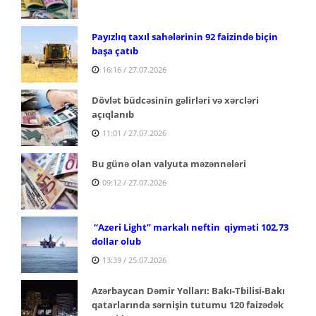
Payızlıq taxıl sahələrinin 92 faizində biçin
başa çatıb
16:16 / 27.07.2026
Dövlət büdcəsinin gəlirləri və xərcləri
açıqlanıb
11:01 / 27.07.2026
Bu günə olan valyuta məzənnələri
09:12 / 27.07.2026
“Azeri Light” markalı neftin qiyməti 102,73
dollar olub
13:39 / 25.07.2026
Azərbaycan Dəmir Yolları: Bakı-Tbilisi-Bakı
qatarlarında sərnişin tutumu 120 faizədək