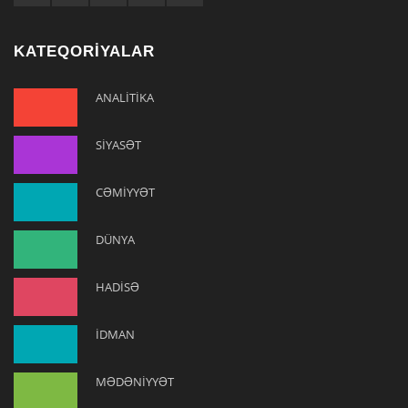
KATEQORİYALAR
ANALİTİKA
SİYASƏT
CƏMİYYƏT
DÜNYA
HADİSƏ
İDMAN
MƏDƏNİYYƏT