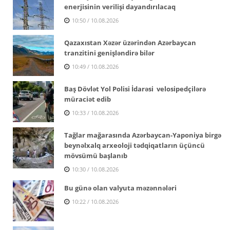
enerjisinin verilişi dayandırılacaq
10:50 / 10.08.2026
Qazaxıstan Xəzər üzərindən Azərbaycan
tranzitini genişləndirə bilər
10:49 / 10.08.2026
Baş Dövlət Yol Polisi İdarəsi velosipedçilərə
müraciət edib
10:33 / 10.08.2026
Tağlar mağarasında Azərbaycan-Yaponiya birgə
beynəlxalq arxeoloji tədqiqatların üçüncü
mövsümü başlanıb
10:30 / 10.08.2026
Bu günə olan valyuta məzənnələri
10:22 / 10.08.2026