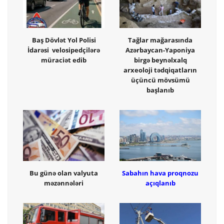
Baş Dövlət Yol Polisi
Tağlar mağarasında
İdarəsi velosipedçilərə
Azərbaycan-Yaponiya
müraciət edib
birgə beynəlxalq
arxeoloji tədqiqatların
üçüncü mövsümü
başlanıb
Bu günə olan valyuta
Sabahın hava proqnozu
məzənnələri
açıqlanıb