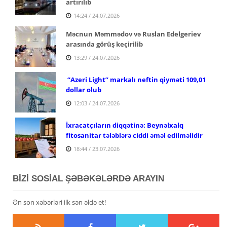
artırılıb
14:24 / 24.07.2026
Məcnun Məmmədov və Ruslan Edelgeriev
arasında görüş keçirilib
13:29 / 24.07.2026
“Azeri Light” markalı neftin qiyməti 109,01
dollar olub
12:03 / 24.07.2026
İxracatçıların diqqətinə: Beynəlxalq
fitosanitar tələblərə ciddi əməl edilməlidir
18:44 / 23.07.2026
BİZİ SOSİAL ŞƏBƏKƏLƏRDƏ ARAYIN
Ən son xəbərləri ilk sən əldə et!