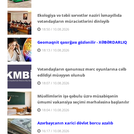
Ekologiya və təbii sərvətlər naziri İsmayıllıda
vətəndaşların müraciətlərini dinləyib
18:50 / 10.08.2026
Geomaqnit qasırğası gözlənilir - XƏBƏRDARLIQ
18:13 / 10.08.2026
Vətəndaşların qanunsuz mərc oyunlarına cəlb
edildiyi müəyyən olunub
18:07 / 10.08.2026
Müəllimlərin işə qəbulu üzrə müsabiqənin
ümumi vakansiya seçimi mərhələsinə başlanılır
18:04 / 10.08.2026
Azərbaycanın xarici dövlət borcu azalıb
16:17 / 10.08.2026