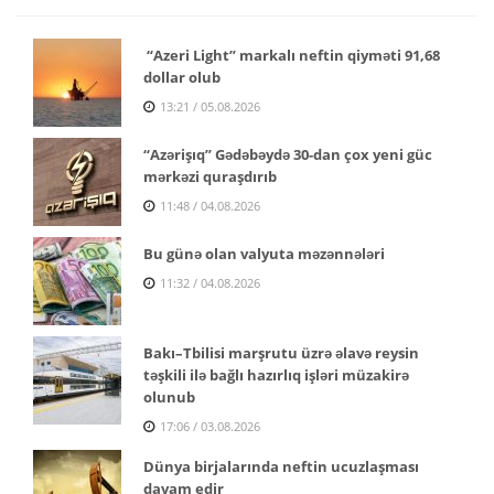
“Azeri Light” markalı neftin qiyməti 91,68
dollar olub
13:21 / 05.08.2026
“Azərişıq” Gədəbəydə 30-dan çox yeni güc
mərkəzi quraşdırıb
11:48 / 04.08.2026
Bu günə olan valyuta məzənnələri
11:32 / 04.08.2026
Bakı–Tbilisi marşrutu üzrə əlavə reysin
təşkili ilə bağlı hazırlıq işləri müzakirə
olunub
17:06 / 03.08.2026
Dünya birjalarında neftin ucuzlaşması
davam edir