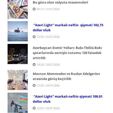
Bu günə olan valyuta məzənnələri
09:12 / 27.07.2026
“Azeri Light” markalı neftin qiyməti 102,73
dollar olub
13:39 / 25.07.2026
Azərbaycan Dəmir Yolları: Bakı-Tbilisi-Bakı
qatarlarında sərnişin tutumu 120 faizədək
artırılıb
14:24 / 24.07.2026
Məcnun Məmmədov və Ruslan Edelgeriev
arasında görüş keçirilib
13:29 / 24.07.2026
“Azeri Light” markalı neftin qiyməti 109,01
dollar olub
12:03 / 24.07.2026