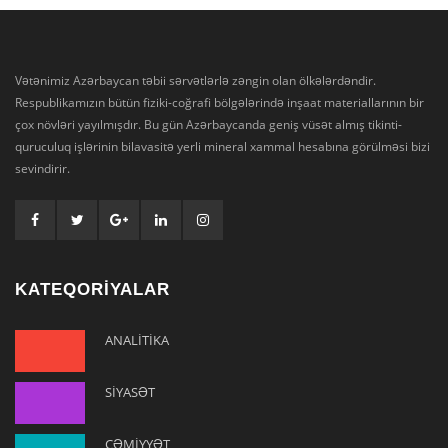
Vətənimiz Azərbaycan təbii sərvətlərlə zəngin olan ölkələrdəndir.
Respublikamızın bütün fiziki-coğrafi bölgələrində inşaat materiallarının bir
çox növləri yayılmışdır. Bu gün Azərbaycanda geniş vüsət almış tikinti-
quruculuq işlərinin bilavasitə yerli mineral xammal hesabına görülməsi bizi
sevindirir.
KATEQORİYALAR
ANALİTİKA
SİYASƏT
CƏMİYYƏT