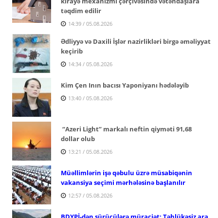
kirayə mexanizmi çərçivəsində vətəndaşlara
təqdim edilir
14:39 / 05.08.2026
Ədliyyə və Daxili İşlər nazirlikləri birgə əməliyyat
keçirib
14:34 / 05.08.2026
Kim Çen Inın bacısı Yaponiyanı hədələyib
13:40 / 05.08.2026
“Azeri Light” markalı neftin qiyməti 91,68
dollar olub
13:21 / 05.08.2026
Müəllimlərin işə qəbulu üzrə müsabiqənin
vakansiya seçimi mərhələsinə başlanılır
12:57 / 05.08.2026
BDYPİ-dən sürücülərə müraciət: Təhlükəsiz ara