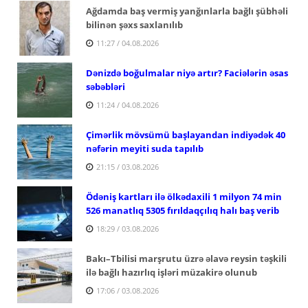
Ağdamda baş vermiş yanğınlarla bağlı şübhəli
bilinən şəxs saxlanılıb
11:27 / 04.08.2026
Dənizdə boğulmalar niyə artır? Faciələrin əsas
səbəbləri
11:24 / 04.08.2026
Çimərlik mövsümü başlayandan indiyədək 40
nəfərin meyiti suda tapılıb
21:15 / 03.08.2026
Ödəniş kartları ilə ölkədaxili 1 milyon 74 min
526 manatlıq 5305 fırıldaqçılıq halı baş verib
18:29 / 03.08.2026
Bakı–Tbilisi marşrutu üzrə əlavə reysin təşkili
ilə bağlı hazırlıq işləri müzakirə olunub
17:06 / 03.08.2026