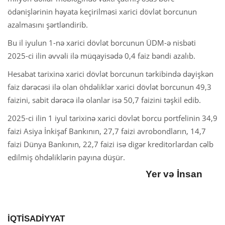
ödənişlərinin həyata keçirilməsi xarici dövlət borcunun
azalmasını şərtləndirib.
Bu il iyulun 1-nə xarici dövlət borcunun ÜDM-ə nisbəti
2025-ci ilin əvvəli ilə müqayisədə 0,4 faiz bəndi azalıb.
Hesabat tarixinə xarici dövlət borcunun tərkibində dəyişkən
faiz dərəcəsi ilə olan öhdəliklər xarici dövlət borcunun 49,3
faizini, sabit dərəcə ilə olanlar isə 50,7 faizini təşkil edib.
2025-ci ilin 1 iyul tarixinə xarici dövlət borcu portfelinin 34,9
faizi Asiya İnkişaf Bankının, 27,7 faizi avrobondların, 14,7
faizi Dünya Bankının, 22,7 faizi isə digər kreditorlardan cəlb
edilmiş öhdəliklərin payına düşür.
Yer və İnsan
İQTİSADİYYAT