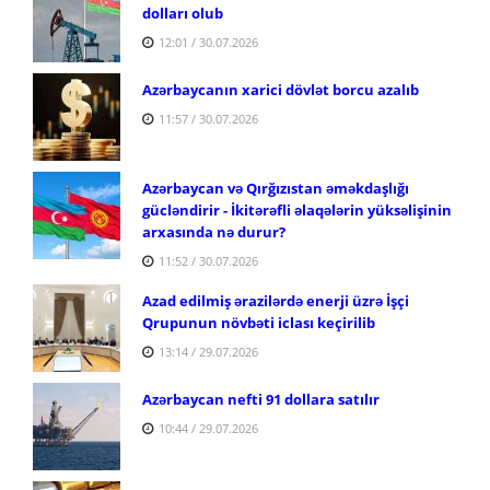
dolları olub
12:01 / 30.07.2026
Azərbaycanın xarici dövlət borcu azalıb
11:57 / 30.07.2026
Azərbaycan və Qırğızıstan əməkdaşlığı
gücləndirir - İkitərəfli əlaqələrin yüksəlişinin
arxasında nə durur?
11:52 / 30.07.2026
Azad edilmiş ərazilərdə enerji üzrə İşçi
Qrupunun növbəti iclası keçirilib
13:14 / 29.07.2026
Azərbaycan nefti 91 dollara satılır
10:44 / 29.07.2026