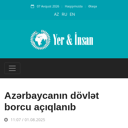
07 Avqust 2026
Haqqımızda
Əlaqə
AZ
RU
EN
Azərbaycanın dövlət
borcu açıqlanıb
11:07 / 01.08.2025