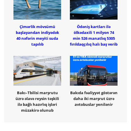
Çimərlik mövsümü
Ödəniş kartları ilə
başlayandan indiyədək
ölkədaxili 1 milyon 74
40 nəfərin meyiti suda
min 526 manatlıq 5305
tapılıb
fırıldaqçılıq halı baş verib
Bakı–Tbilisi marşrutu
Bakıda fəaliyyət göstərən
üzrə əlavə reysin təşkili
daha iki marşrut üzrə
ilə bağlı hazırlıq işləri
avtobuslar yenilənir
müzakirə olunub