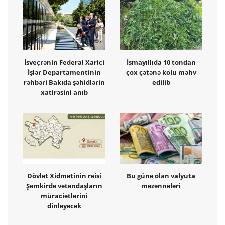
İsveçrənin Federal Xarici
İsmayıllıda 10 tondan
İşlər Departamentinin
çox çətənə kolu məhv
rəhbəri Bakıda şəhidlərin
edilib
xatirəsini anıb
Dövlət Xidmətinin rəisi
Bu günə olan valyuta
Şəmkirdə vətəndaşların
məzənnələri
müraciətlərini
dinləyəcək