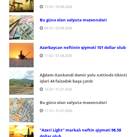
13:20 / 03.08.2026
Bu günə olan valyuta məzənnələri
09:10 / 03.08.2026
Azərbaycan neftinin qiyməti 101 dollar olub
11:42 / 01.08.2026
Ağdam-Xankəndi dəmir yolu xəttində tikinti
işləri 44 faizədək başa çatıb
16:29 / 31.07.2026
Bu günə olan valyuta məzənnələri
11:15 / 31.07.2026
“Azeri Light” markalı neftin qiyməti 98,58
dollar olub