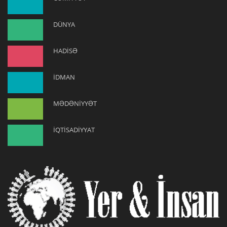
DÜNYA
HADİSƏ
İDMAN
MƏDƏNİYYƏT
İQTİSADİYYAT