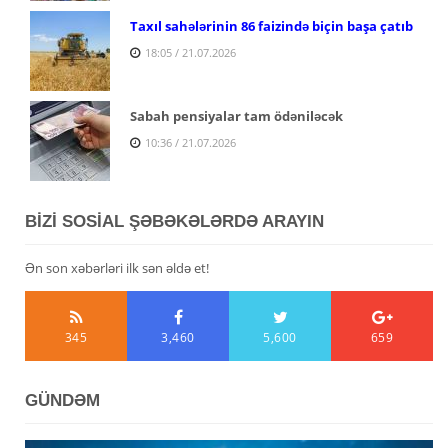
Taxıl sahələrinin 86 faizində biçin başa çatıb
18:05 / 21.07.2026
Sabah pensiyalar tam ödəniləcək
10:36 / 21.07.2026
BİZİ SOSİAL ŞƏBƏKƏLƏRDƏ ARAYIN
Ən son xəbərləri ilk sən əldə et!
345
3,460
5,600
659
GÜNDƏM