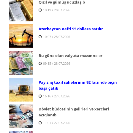
Qızıl və gümüş ucuzlaşıb
10:19 / 28.07.2026
Azərbaycan nefti 95 dollara satılır
10:07 / 28.07.2026
Bu günə olan valyuta məzənnələri
09:15 / 28.07.2026
Payızlıq taxıl sahələrinin 92 faizində biçin
başa çatıb
16:16 / 27.07.2026
Dövlət büdcəsinin gəlirləri və xərcləri
açıqlanıb
11:01 / 27.07.2026