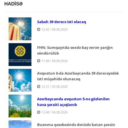
HADİSƏ
Sabah 39 dərəcə isti olacaq
12:42 / 08.08.2026
FHN: Sumqayıtda sexdə baş verən yanğın
söndürülüb
11:48 / 08.08.2026
Avqustun 6-da Azərbaycanda 39 dərəcəyədək
isti müşahidə olunacaq
12:31 / 05.08.2026
Azərbaycanda avqustun 5-nə gözlənilən
hava şəraiti açıqlanıb
12:48 / 04.08.2026
Buzovna qəsəbəsində dənizdə batan şəxsin