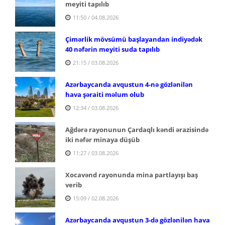
meyiti tapılıb
11:50 / 04.08.2026
Çimərlik mövsümü başlayandan indiyədək
40 nəfərin meyiti suda tapılıb
21:15 / 03.08.2026
Azərbaycanda avqustun 4-nə gözlənilən
hava şəraiti məlum olub
12:34 / 03.08.2026
Ağdərə rayonunun Çardaqlı kəndi ərazisində
iki nəfər minaya düşüb
11:27 / 03.08.2026
Xocavənd rayonunda mina partlayışı baş
verib
15:09 / 02.08.2026
Azərbaycanda avqustun 3-də gözlənilən hava