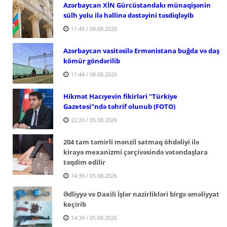
Azərbaycan XİN Gürcüstandakı münaqişənin
sülh yolu ilə həllinə dəstəyini təsdiqləyib
11:45 / 08.08.2026
Azərbaycan vasitəsilə Ermənistana buğda və daş
kömür göndərilib
11:44 / 08.08.2026
Hikmət Hacıyevin fikirləri "Türkiye
Gazetesi"ndə təhrif olunub (FOTO)
22:20 / 05.08.2026
204 tam təmirli mənzil satmaq öhdəliyi ilə
kirayə mexanizmi çərçivəsində vətəndaşlara
təqdim edilir
14:39 / 05.08.2026
Ədliyyə və Daxili İşlər nazirlikləri birgə əməliyyat
keçirib
14:34 / 05.08.2026