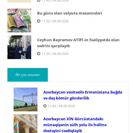
11:43 / 04.08.2026
Bu günə olan valyuta məzənnələri
11:32 / 04.08.2026
Ceyhun Bayramov ATƏT-in fəaliyyətdə olan
sədrini qarşılayıb
11:30 / 04.08.2026
Ən çox oxunan
Azərbaycan vasitəsilə Ermənistana buğda
və daş kömür göndərilib
11:44 / 08.08.2026
Azərbaycan XİN Gürcüstandakı
münaqişənin sülh yolu ilə həllinə
dəstəyini təsdiqləyib