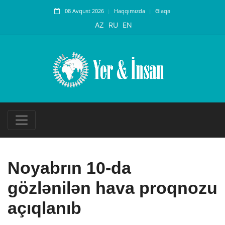
08 Avqust 2026
Haqqımızda
Əlaqə
AZ
RU
EN
Noyabrın 10-da
gözlənilən hava proqnozu
açıqlanıb