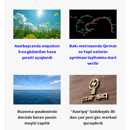
Azərbaycanda avqustun
Bakı metrosunda Qırmızı
5-nə gözlənilən hava
və Yaşıl xətlərin
şəraiti açıqlanıb
ayrılması layihəsinə start
verilir
Buzovna qəsəbəsində
“Azərişıq” Gədəbəydə 30-
dənizdə batan şəxsin
dan çox yeni güc mərkəzi
meyiti tapılıb
quraşdırıb