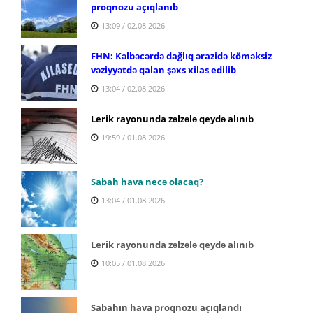
proqnozu açıqlanıb
13:09 / 02.08.2026
FHN: Kəlbəcərdə dağlıq ərazidə köməksiz
vəziyyətdə qalan şəxs xilas edilib
13:04 / 02.08.2026
Lerik rayonunda zəlzələ qeydə alınıb
19:59 / 01.08.2026
Sabah hava necə olacaq?
13:04 / 01.08.2026
Lerik rayonunda zəlzələ qeydə alınıb
10:05 / 01.08.2026
Sabahın hava proqnozu açıqlandı