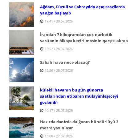
Ağdam, Füzuli və Cəbrayılda açıq ərazilərdə
yanğın başlayıb
17:41 / 28.07.2026
İrandan 7 kiloqramdan çox narkotik
vasitənin ölkəyə keçirilməsinin qarşısı alınıb
13:52 / 28.07.2026
Sabah hava necə olacaq?
12:26 / 28.07.2026
küləkli havanın bu gün günorta
saatlarından etibarən mülayimləşəcəyi
gözlənilir
10:17 / 28.07.2026
Hazırda dənizdə dalğanın hündürlüyü 3
metrə yaxınlaşır
13:08 / 27.07.2026