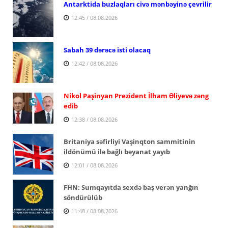
Antarktida buzlaqları civə mənbəyinə çevrilir
12:45 / 08.08.2026
Sabah 39 dərəcə isti olacaq
12:42 / 08.08.2026
Nikol Paşinyan Prezident İlham Əliyevə zəng
edib
12:38 / 08.08.2026
Britaniya səfirliyi Vaşinqton sammitinin
ildönümü ilə bağlı bəyanat yayıb
12:01 / 08.08.2026
FHN: Sumqayıtda sexdə baş verən yanğın
söndürülüb
11:48 / 08.08.2026