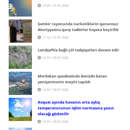
12:28 / 31.07.2026
Şəmkir rayonunda narkotiklərin qanunsuz
dövriyyəsinə qarşı tədbirlər həyata keçirilib
11:13 / 31.07.2026
Landşaftla bağlı çöl tədqiqatları davam edir
16:19 / 30.07.2026
Mərdəkan qəsəbəsində dənizdə batan
yeniyetmənin meyiti tapılıb
14:34 / 30.07.2026
Avqust ayında havanın orta aylıq
temperaturunun iqlim normasına yaxın
olacağı gözlənilir
14:10 / 30.07.2026