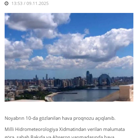
13:53 / 09.11.2025
Noyabrın 10-da gözlənilən hava proqnozu açıqlanıb.
Milli Hidrometeorologiya Xidmətindən verilən məlumata
görə, sabah Bakıda və Abşeron yarımadasında hava