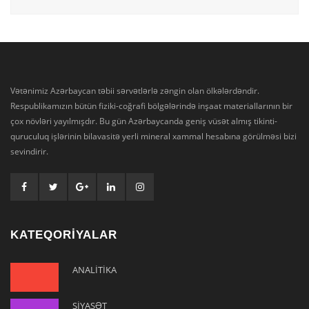
Vətənimiz Azərbaycan təbii sərvətlərlə zəngin olan ölkələrdəndir.
Respublikamızın bütün fiziki-coğrafi bölgələrində inşaat materiallarının bir
çox növləri yayılmışdır. Bu gün Azərbaycanda geniş vüsət almış tikinti-
quruculuq işlərinin bilavasitə yerli mineral xammal hesabına görülməsi bizi
sevindirir.
KATEQORİYALAR
ANALİTİKA
SİYASƏT