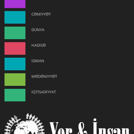
CƏMİYYƏT
DÜNYA
HADİSƏ
İDMAN
MƏDƏNİYYƏT
İQTİSADİYYAT