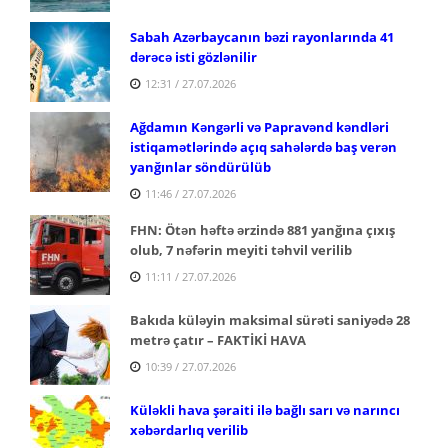
Sabah Azərbaycanın bəzi rayonlarında 41
dərəcə isti gözlənilir
12:31 / 27.07.2026
Ağdamın Kəngərli və Papravənd kəndləri
istiqamətlərində açıq sahələrdə baş verən
yanğınlar söndürülüb
11:46 / 27.07.2026
FHN: Ötən həftə ərzində 881 yanğına çıxış
olub, 7 nəfərin meyiti təhvil verilib
11:11 / 27.07.2026
Bakıda küləyin maksimal sürəti saniyədə 28
metrə çatır – FAKTİKİ HAVA
10:39 / 27.07.2026
Küləkli hava şəraiti ilə bağlı sarı və narıncı
xəbərdarlıq verilib