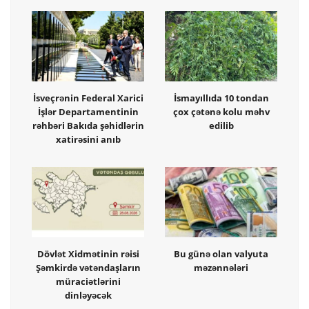
İsveçrənin Federal Xarici
İsmayıllıda 10 tondan
İşlər Departamentinin
çox çətənə kolu məhv
rəhbəri Bakıda şəhidlərin
edilib
xatirəsini anıb
Dövlət Xidmətinin rəisi
Bu günə olan valyuta
Şəmkirdə vətəndaşların
məzənnələri
müraciətlərini
dinləyəcək