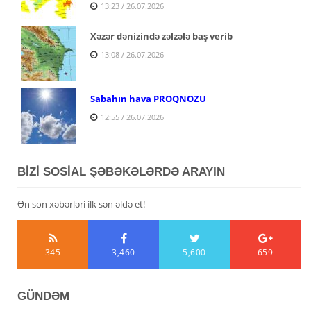
13:23 / 26.07.2026
Xəzər dənizində zəlzələ baş verib
13:08 / 26.07.2026
Sabahın hava PROQNOZU
12:55 / 26.07.2026
BİZİ SOSİAL ŞƏBƏKƏLƏRDƏ ARAYIN
Ən son xəbərləri ilk sən əldə et!
345
3,460
5,600
659
GÜNDƏM