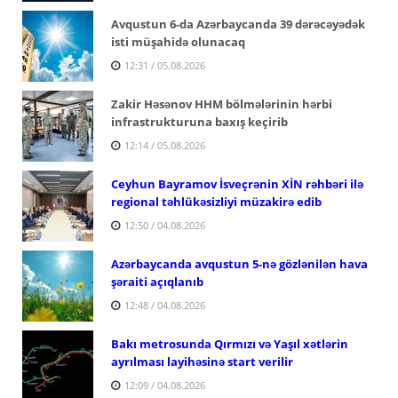
Avqustun 6-da Azərbaycanda 39 dərəcəyədək
isti müşahidə olunacaq
12:31 / 05.08.2026
Zakir Həsənov HHM bölmələrinin hərbi
infrastrukturuna baxış keçirib
12:14 / 05.08.2026
Ceyhun Bayramov İsveçrənin XİN rəhbəri ilə
regional təhlükəsizliyi müzakirə edib
12:50 / 04.08.2026
Azərbaycanda avqustun 5-nə gözlənilən hava
şəraiti açıqlanıb
12:48 / 04.08.2026
Bakı metrosunda Qırmızı və Yaşıl xətlərin
ayrılması layihəsinə start verilir
12:09 / 04.08.2026