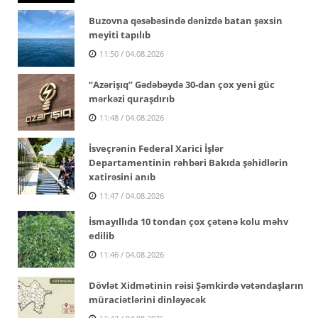
Buzovna qəsəbəsində dənizdə batan şəxsin
meyiti tapılıb
11:50 / 04.08.2026
“Azərişıq” Gədəbəydə 30-dan çox yeni güc
mərkəzi quraşdırıb
11:48 / 04.08.2026
İsveçrənin Federal Xarici İşlər
Departamentinin rəhbəri Bakıda şəhidlərin
xatirəsini anıb
11:47 / 04.08.2026
İsmayıllıda 10 tondan çox çətənə kolu məhv
edilib
11:46 / 04.08.2026
Dövlət Xidmətinin rəisi Şəmkirdə vətəndaşların
müraciətlərini dinləyəcək