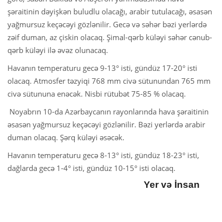
şəraitinin dəyişkən buludlu olacağı, arabir tutulacağı, əsasən
yağmursuz keçəcəyi gözlənilir. Gecə və səhər bəzi yerlərdə
zəif duman, az çiskin olacaq. Şimal-qərb küləyi səhər cənub-
qərb küləyi ilə əvəz olunacaq.
Havanın temperaturu gecə 9-13° isti, gündüz 17-20° isti
olacaq. Atmosfer təzyiqi 768 mm civə sütunundan 765 mm
civə sütununa enəcək. Nisbi rütubət 75-85 % olacaq.
Noyabrın 10-da Azərbaycanın rayonlarında hava şəraitinin
əsasən yağmursuz keçəcəyi gözlənilir. Bəzi yerlərdə arabir
duman olacaq. Şərq küləyi əsəcək.
Havanın temperaturu gecə 8-13° isti, gündüz 18-23° isti,
dağlarda gecə 1-4° isti, gündüz 10-15° isti olacaq.
Yer və İnsan