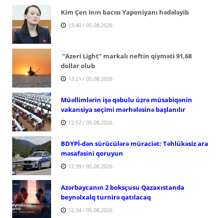
Kim Çen Inın bacısı Yaponiyanı hədələyib
13:40 / 05.08.2026
“Azeri Light” markalı neftin qiyməti 91,68
dollar olub
13:21 / 05.08.2026
Müəllimlərin işə qəbulu üzrə müsabiqənin
vakansiya seçimi mərhələsinə başlanılır
12:57 / 05.08.2026
BDYPİ-dən sürücülərə müraciət: Təhlükəsiz ara
məsafəsini qoruyun
12:39 / 05.08.2026
Azərbaycanın 2 boksçusu Qazaxıstanda
beynəlxalq turnirə qatılacaq
12:34 / 05.08.2026