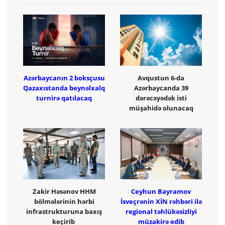
Azərbaycanın 2 boksçusu
Avqustun 6-da
Qazaxıstanda beynəlxalq
Azərbaycanda 39
turnirə qatılacaq
dərəcəyədək isti
müşahidə olunacaq
Zakir Həsənov HHM
Ceyhun Bayramov
bölmələrinin hərbi
İsveçrənin XİN rəhbəri ilə
infrastrukturuna baxış
regional təhlükəsizliyi
keçirib
müzakirə edib