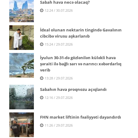
Sabah hava necə olacaq?
12:24 / 30.07.2026
İdxal olunan nektarin tingində Gavalının
cibcibə virusu aşkarlanıb
15:24 / 29.07.2026
İyulun 30-31-də gözlənilən küləkli hava
şəraiti ilə bağlı sarı və narıncı xəbərdarlıq
verib
13:28 / 29.07.2026
Sabahın hava proqnozu açıqlandı
12:16 / 29.07.2026
FHN market liftinin fəaliyyəti dayandırdı
11:26 / 29.07.2026