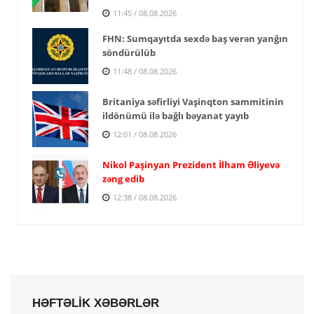
11:45 / 08.08.2026
FHN: Sumqayıtda sexdə baş verən yanğın
söndürülüb
11:48 / 08.08.2026
Britaniya səfirliyi Vaşinqton sammitinin
ildönümü ilə bağlı bəyanat yayıb
12:01 / 08.08.2026
Nikol Paşinyan Prezident İlham Əliyevə
zəng edib
12:38 / 08.08.2026
HƏFTƏLİK XƏBƏRLƏR