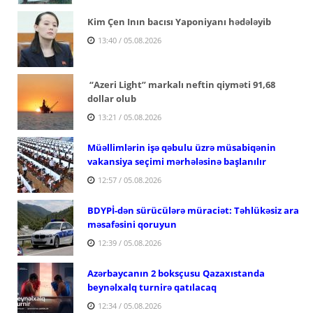
Kim Çen Inın bacısı Yaponiyanı hədələyib
13:40 / 05.08.2026
“Azeri Light” markalı neftin qiyməti 91,68
dollar olub
13:21 / 05.08.2026
Müəllimlərin işə qəbulu üzrə müsabiqənin
vakansiya seçimi mərhələsinə başlanılır
12:57 / 05.08.2026
BDYPİ-dən sürücülərə müraciət: Təhlükəsiz ara
məsafəsini qoruyun
12:39 / 05.08.2026
Azərbaycanın 2 boksçusu Qazaxıstanda
beynəlxalq turnirə qatılacaq
12:34 / 05.08.2026