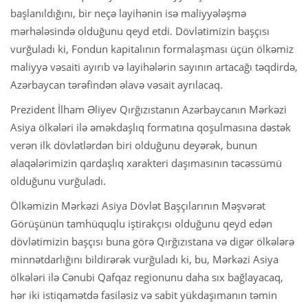
başlanıldığını, bir neçə layihənin isə maliyyələşmə
mərhələsində olduğunu qeyd etdi. Dövlətimizin başçısı
vurğuladı ki, Fondun kapitalının formalaşması üçün ölkəmiz
maliyyə vəsaiti ayırıb və layihələrin sayının artacağı təqdirdə,
Azərbaycan tərəfindən əlavə vəsait ayrılacaq.
Prezident İlham Əliyev Qırğızıstanın Azərbaycanın Mərkəzi
Asiya ölkələri ilə əməkdaşlıq formatına qoşulmasına dəstək
verən ilk dövlətlərdən biri olduğunu deyərək, bunun
əlaqələrimizin qardaşlıq xarakteri daşımasının təcəssümü
olduğunu vurğuladı.
Ölkəmizin Mərkəzi Asiya Dövlət Başçılarının Məşvərət
Görüşünün tamhüquqlu iştirakçısı olduğunu qeyd edən
dövlətimizin başçısı buna görə Qırğızıstana və digər ölkələrə
minnətdarlığını bildirərək vurğuladı ki, bu, Mərkəzi Asiya
ölkələri ilə Cənubi Qafqaz regionunu daha sıx bağlayacaq,
hər iki istiqamətdə fasiləsiz və sabit yükdaşımanın təmin