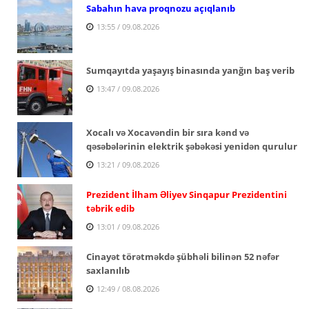
Sabahın hava proqnozu açıqlanıb
13:55 / 09.08.2026
Sumqayıtda yaşayış binasında yanğın baş verib
13:47 / 09.08.2026
Xocalı və Xocavəndin bir sıra kənd və
qəsəbələrinin elektrik şəbəkəsi yenidən qurulur
13:21 / 09.08.2026
Prezident İlham Əliyev Sinqapur Prezidentini
təbrik edib
13:01 / 09.08.2026
Cinayət törətməkdə şübhəli bilinən 52 nəfər
saxlanılıb
12:49 / 08.08.2026