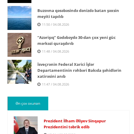
Buzovna qəsəbəsində dənizdə batan şəxsin
meyiti tapılıb
11:50 / 04.08.2026
“Azərişıq” Gədəbəydə 30-dan çox yeni güc
mərkəzi quraşdırıb
11:48 / 04.08.2026
İsveçrənin Federal Xarici İşlər
Departamentinin rəhbəri Bakıda şəhidlərin
xatirəsini anıb
11:47 / 04.08.2026
Ən çox oxunan
Prezident İlham Əliyev Sinqapur
Prezidentini təbrik edib