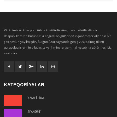
Vətənimiz Azərbaycan təbii sərvətlərlə zəngin olan ölkələrdəndir.
Respublikamızın bütün fiziki-coğrafi bölgələrində inşaat materiallarının bir
çox növləri yayılmışdır. Bu gün Azərbaycanda geniş vüsət almış tikinti-
quruculuq işlərinin bilavasitə yerli mineral xammal hesabına görülməsi bizi
sevindirir.
KATEQORİYALAR
ANALİTİKA
SİYASƏT