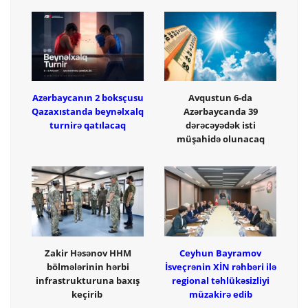
Azərbaycanın 2 boksçusu
Avqustun 6-da
Qazaxıstanda beynəlxalq
Azərbaycanda 39
turnirə qatılacaq
dərəcəyədək isti
müşahidə olunacaq
Zakir Həsənov HHM
Ceyhun Bayramov
bölmələrinin hərbi
İsveçrənin XİN rəhbəri ilə
infrastrukturuna baxış
regional təhlükəsizliyi
keçirib
müzakirə edib