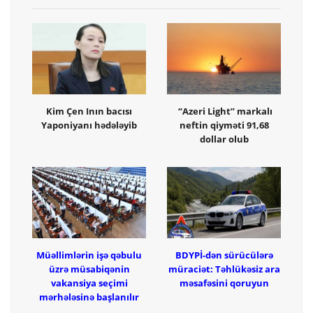
Kim Çen Inın bacısı
“Azeri Light” markalı
Yaponiyanı hədələyib
neftin qiyməti 91,68
dollar olub
Müəllimlərin işə qəbulu
BDYPİ-dən sürücülərə
üzrə müsabiqənin
müraciət: Təhlükəsiz ara
vakansiya seçimi
məsafəsini qoruyun
mərhələsinə başlanılır