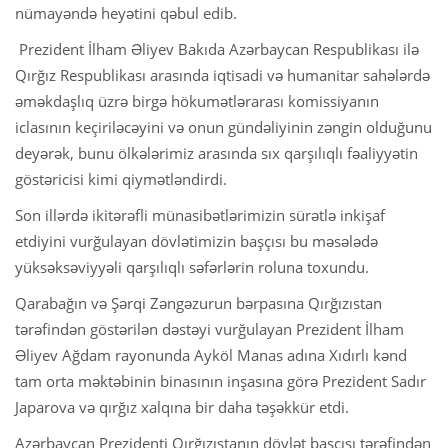
nümayəndə heyətini qəbul edib.
Prezident İlham Əliyev Bakıda Azərbaycan Respublikası ilə
Qırğız Respublikası arasında iqtisadi və humanitar sahələrdə
əməkdaşlıq üzrə birgə hökumətlərarası komissiyanın
iclasının keçiriləcəyini və onun gündəliyinin zəngin olduğunu
deyərək, bunu ölkələrimiz arasında sıx qarşılıqlı fəaliyyətin
göstəricisi kimi qiymətləndirdi.
Son illərdə ikitərəfli münasibətlərimizin sürətlə inkişaf
etdiyini vurğulayan dövlətimizin başçısı bu məsələdə
yüksəksəviyyəli qarşılıqlı səfərlərin roluna toxundu.
Qarabağın və Şərqi Zəngəzurun bərpasına Qırğızıstan
tərəfindən göstərilən dəstəyi vurğulayan Prezident İlham
Əliyev Ağdam rayonunda Ayköl Manas adına Xıdırlı kənd
tam orta məktəbinin binasının inşasına görə Prezident Sadır
Japarova və qırğız xalqına bir daha təşəkkür etdi.
Azərbaycan Prezidenti Qırğızıstanın dövlət başçısı tərəfindən