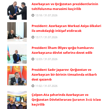
Azərbaycan və Qırğızıstan prezidentlərinin
təltifolunma mərasimi keçirilib
13:18 / 31.07.2026
Prezident: Azərbaycan Mərkəzi Asiya ölkələri
ilə əməkdaşlığı inkişaf etdirəcək
13:17 / 31.07.2026
Prezident İlham Əliyev qırğız həmkarını
Azərbaycana dövlət səfərinə dəvət edib
12:03 / 31.07.2026
Prezident Sadır Japarov: Qırğızıstan və
Azərbaycan bir-birinin timsalında etibarlı
dost qazanıb
11:02 / 31.07.2026
Çolpon-Ata şəhərində Azərbaycan və
Qırğızıstan Dövlətlərarası Şuranın 3-cü iclası
keçirilib