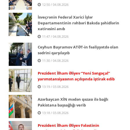
12:50 / 04.08.2026
İsveçrənin Federal Xarici İşlər
Departamentinin rəhbəri Bakıda şəhidlərin
xatirəsini anıb
11:47 / 04.08.2026
Ceyhun Bayramov ATƏT-in fəaliyyətdə olan
sədrini qarşılayıb
11:30 / 04.08.2026
Prezident İlham Əliyev “Yeni Səngəçal”
yarımstansiyasının açılışında iştirak edib
13:19 / 03.08.2026
Azərbaycan XİN mədən qəzası ilə bağlı
Pakistana başsağlığı verib
13:18 / 03.08.2026
Prezident İlham Əliyev Fələstinin