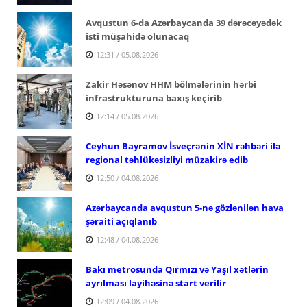
Avqustun 6-da Azərbaycanda 39 dərəcəyədək
isti müşahidə olunacaq
12:31 / 05.08.2026
Zakir Həsənov HHM bölmələrinin hərbi
infrastrukturuna baxış keçirib
12:14 / 05.08.2026
Ceyhun Bayramov İsveçrənin XİN rəhbəri ilə
regional təhlükəsizliyi müzakirə edib
12:50 / 04.08.2026
Azərbaycanda avqustun 5-nə gözlənilən hava
şəraiti açıqlanıb
12:48 / 04.08.2026
Bakı metrosunda Qırmızı və Yaşıl xətlərin
ayrılması layihəsinə start verilir
12:09 / 04.08.2026