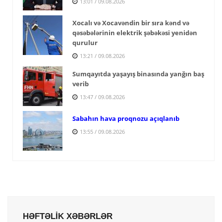
13:01 / 09.08.2026
Xocalı və Xocavəndin bir sıra kənd və
qəsəbələrinin elektrik şəbəkəsi yenidən
qurulur
13:21 / 09.08.2026
Sumqayıtda yaşayış binasında yanğın baş
verib
13:47 / 09.08.2026
Sabahın hava proqnozu açıqlanıb
13:55 / 09.08.2026
HƏFTƏLİK XƏBƏRLƏR