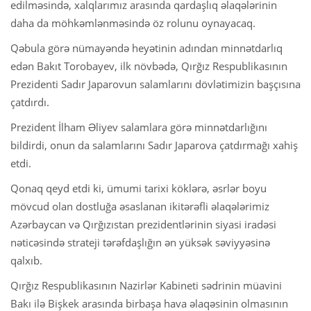
edilməsində, xalqlarımız arasında qardaşlıq əlaqələrinin
daha da möhkəmlənməsində öz rolunu oynayacaq.
Qəbula görə nümayəndə heyətinin adından minnətdarlıq
edən Bakıt Torobayev, ilk növbədə, Qırğız Respublikasının
Prezidenti Sadır Japarovun salamlarını dövlətimizin başçısına
çatdırdı.
Prezident İlham Əliyev salamlara görə minnətdarlığını
bildirdi, onun da salamlarını Sadır Japarova çatdırmağı xahiş
etdi.
Qonaq qeyd etdi ki, ümumi tarixi köklərə, əsrlər boyu
mövcud olan dostluğa əsaslanan ikitərəfli əlaqələrimiz
Azərbaycan və Qırğızıstan prezidentlərinin siyasi iradəsi
nəticəsində strateji tərəfdaşlığın ən yüksək səviyyəsinə
qalxıb.
Qırğız Respublikasının Nazirlər Kabineti sədrinin müavini
Bakı ilə Bişkek arasında birbaşa hava əlaqəsinin olmasının