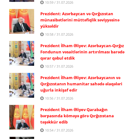
10:59 / 31.07.2026
Prezident: Azərbaycan və Qırğızıstan
münasibətlərini müttəfiqlik səviyyəsinə
yüksəldir
10:58 / 31.07.2026
Prezident İlham Əliyev: Azərbaycan-Qırğız
Fondunun vəsaitlərinin artırılması barədə
qərar qəbul etdik
10:57 / 31.07.2026
Prezident İlham Əliyev: Azərbaycanın və
Qırğızıstanın humanitar sahədə əlaqələri
uğurla inkişaf edir
10:56 / 31.07.2026
Prezident İlham Əliyev Qarabağın
bərpasında köməyə görə Qırğızıstana
təşəkkür edib
10:54 / 31.07.2026