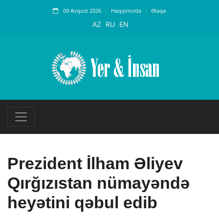
09 Avqust 2026
Haqqımızda
Əlaqə
AZ
RU
EN
Prezident İlham Əliyev
Qırğızıstan nümayəndə
heyətini qəbul edib