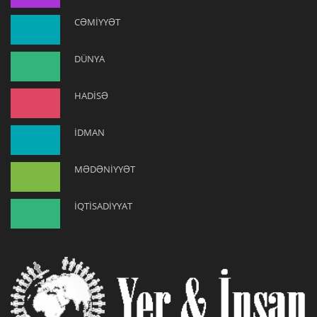
CƏMİYYƏT
DÜNYA
HADİSƏ
İDMAN
MƏDƏNİYYƏT
İQTİSADİYYAT