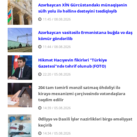
Azərbaycan XİN Gürcüstandakı münaqişənin
sülh yolu ilə həllinə dəstəyini təsdiqləyib
11:45 / 08.08.2026
Azərbaycan vasitəsilə Ermənistana buğda və daş
kömür göndərilib
11:44 / 08.08.2026
Hikmət Hacıyevin fikirləri "Türkiye
Gazetesi"ndə təhrif olunub (FOTO)
22:20 / 05.08.2026
204 tam təmirli mənzil satmaq öhdəliyi ilə
kirayə mexanizmi çərçivəsində vətəndaşlara
təqdim edilir
14:39 / 05.08.2026
Ədliyyə və Daxili İşlər nazirlikləri birgə əməliyyat
keçirib
14:34 / 05.08.2026