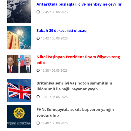
Antarktida buzlaqları civə mənbəyinə çevrilir
12:45 / 08.08.2026
Sabah 39 dərəcə isti olacaq
12:42 / 08.08.2026
Nikol Paşinyan Prezident İlham Əliyevə zəng
edib
12:38 / 08.08.2026
Britaniya səfirliyi Vaşinqton sammitinin
ildönümü ilə bağlı bəyanat yayıb
12:01 / 08.08.2026
FHN: Sumqayıtda sexdə baş verən yanğın
söndürülüb
11:48 / 08.08.2026