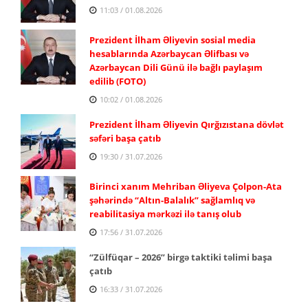
11:03 / 01.08.2026
Prezident İlham Əliyevin sosial media
hesablarında Azərbaycan Əlifbası və
Azərbaycan Dili Günü ilə bağlı paylaşım
edilib (FOTO)
10:02 / 01.08.2026
Prezident İlham Əliyevin Qırğızıstana dövlət
səfəri başa çatıb
19:30 / 31.07.2026
Birinci xanım Mehriban Əliyeva Çolpon-Ata
şəhərində “Altın-Balalık” sağlamlıq və
reabilitasiya mərkəzi ilə tanış olub
17:56 / 31.07.2026
“Zülfüqar – 2026” birgə taktiki təlimi başa
çatıb
16:33 / 31.07.2026