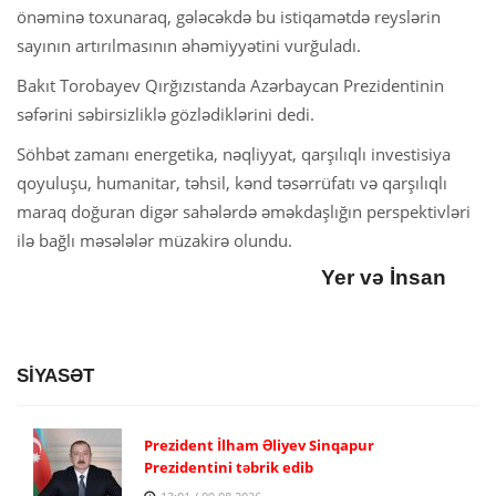
önəminə toxunaraq, gələcəkdə bu istiqamətdə reyslərin
sayının artırılmasının əhəmiyyətini vurğuladı.
Bakıt Torobayev Qırğızıstanda Azərbaycan Prezidentinin
səfərini səbirsizliklə gözlədiklərini dedi.
Söhbət zamanı energetika, nəqliyyat, qarşılıqlı investisiya
qoyuluşu, humanitar, təhsil, kənd təsərrüfatı və qarşılıqlı
maraq doğuran digər sahələrdə əməkdaşlığın perspektivləri
ilə bağlı məsələlər müzakirə olundu.
Yer və İnsan
SİYASƏT
Prezident İlham Əliyev Sinqapur
Prezidentini təbrik edib