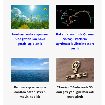
Azərbaycanda avqustun
Bakı metrosunda Qırmızı
5-nə gözlənilən hava
və Yaşıl xətlərin
şəraiti açıqlanıb
ayrılması layihəsinə start
verilir
Buzovna qəsəbəsində
“Azərişıq” Gədəbəydə 30-
dənizdə batan şəxsin
dan çox yeni güc mərkəzi
meyiti tapılıb
quraşdırıb