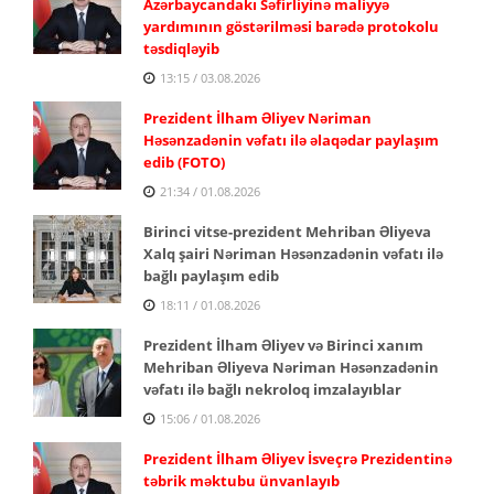
Azərbaycandakı Səfirliyinə maliyyə
yardımının göstərilməsi barədə protokolu
təsdiqləyib
13:15 / 03.08.2026
Prezident İlham Əliyev Nəriman
Həsənzadənin vəfatı ilə əlaqədar paylaşım
edib (FOTO)
21:34 / 01.08.2026
Birinci vitse-prezident Mehriban Əliyeva
Xalq şairi Nəriman Həsənzadənin vəfatı ilə
bağlı paylaşım edib
18:11 / 01.08.2026
Prezident İlham Əliyev və Birinci xanım
Mehriban Əliyeva Nəriman Həsənzadənin
vəfatı ilə bağlı nekroloq imzalayıblar
15:06 / 01.08.2026
Prezident İlham Əliyev İsveçrə Prezidentinə
təbrik məktubu ünvanlayıb