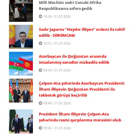
Milli Məclisin sədri Cənubi Afrika
Respublikasına səfərə gedib
10:36 / 31.07.2026
Sadır Japarov “Heydər Əliyev” ordeni ilə təltif
edilib - SƏRƏNCAM
10:31 / 31.07.2026
Azərbaycan ilə Qırğızıstan arasında
imzalanmış sənədlər mübadilə edilib
09:49 / 31.07.2026
Çolpon-Ata şəhərində Azərbaycan Prezidenti
İlham Əliyevin Qırğızıstan Prezidenti ilə
təkbətək görüşü keçirilib
09:48 / 31.07.2026
Prezident İlham Əliyevin Çolpon-Ata
şəhərində rəsmi qarşılanma mərasimi olub
09:45 / 31.07.2026