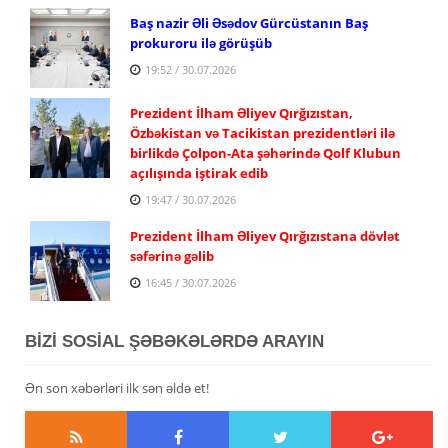
Baş nazir Əli Əsədov Gürcüstanın Baş
prokuroru ilə görüşüb
19:52 / 30.07.2026
Prezident İlham Əliyev Qırğızıstan,
Özbəkistan və Tacikistan prezidentləri ilə
birlikdə Çolpon-Ata şəhərində Qolf Klubun
açılışında iştirak edib
19:47 / 30.07.2026
Prezident İlham Əliyev Qırğızıstana dövlət
səfərinə gəlib
16:45 / 30.07.2026
BİZİ SOSİAL ŞƏBƏKƏLƏRDƏ ARAYIN
Ən son xəbərləri ilk sən əldə et!