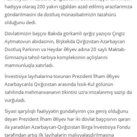
hədiyyə olaraq 200 yakın işğaldan azad edilmiş ərazilərimizə
göndərilməsini də dostluq münasibətimizin təzahürü
olduğunu dedi.
Dövlətimizin başçısı Bakıda görkəmli qırğız yazıçısı Çingiz
Aytmatovun abidəsinin, Bişkekdə Qırğızıstan-Azərbaycan
Dostluq Parkının və Heydər Əliyev adına 20 saylı Məktəb-
Gimnaziya təhsil-tərbiyə kompleksinin açılışlarını
məmnunluqla xatırladı.
İnvestisiya layihələrinə toxunan Prezident İlham Əliyev
Azərbaycanla Qırğızıstan arasında İssık-Kul gölünün
sahilində mehmanxananın tikintisi üzrə imzalanmış sazişi də
vurğuladı.
Siyasi qarşılıqlı fəaliyyətin gündəliyinin çox geniş olduğunu
deyən Prezident İlham Əliyev hər iki dövlət başçısının qərarı
ilə yaradılan Azərbaycan-Qırğızıstan Birgə İnvestisiya Fondu
tərəfindən artıq ilk layihələrin maliyyələşdirilməsinə