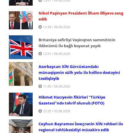
13:01 / 09.08.2026
Nikol Paşinyan Prezident İlham Əliyevə zəng
edib
12:38 / 08.08.2026
Britaniya səfirliyi Vaşinqton sammitinin
ildönümü ilə bağlı bəyanat yayıb
12:01 / 08.08.2026
Azərbaycan XİN Gürcüstandakı
münaqişənin sülh yolu ilə həllinə dəstəyini
təsdiqləyib
11:45 / 08.08.2026
Hikmət Hacıyevin fikirləri "Türkiye
Gazetesi"ndə təhrif olunub (FOTO)
22:20 / 05.08.2026
Ceyhun Bayramov İsveçrənin XİN rəhbəri ilə
regional təhlükəsizliyi müzakirə edib