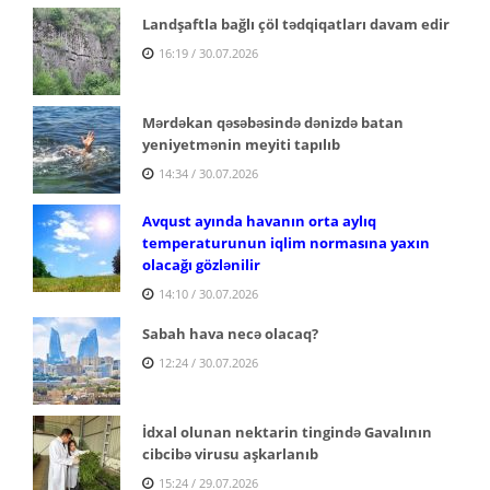
Landşaftla bağlı çöl tədqiqatları davam edir
16:19 / 30.07.2026
Mərdəkan qəsəbəsində dənizdə batan
yeniyetmənin meyiti tapılıb
14:34 / 30.07.2026
Avqust ayında havanın orta aylıq
temperaturunun iqlim normasına yaxın
olacağı gözlənilir
14:10 / 30.07.2026
Sabah hava necə olacaq?
12:24 / 30.07.2026
İdxal olunan nektarin tingində Gavalının
cibcibə virusu aşkarlanıb
15:24 / 29.07.2026