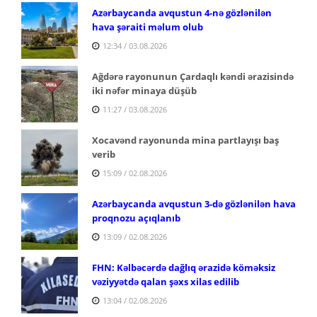
Azərbaycanda avqustun 4-nə gözlənilən
hava şəraiti məlum olub
12:34 / 03.08.2026
Ağdərə rayonunun Çardaqlı kəndi ərazisində
iki nəfər minaya düşüb
11:27 / 03.08.2026
Xocavənd rayonunda mina partlayışı baş
verib
15:09 / 02.08.2026
Azərbaycanda avqustun 3-də gözlənilən hava
proqnozu açıqlanıb
13:09 / 02.08.2026
FHN: Kəlbəcərdə dağlıq ərazidə köməksiz
vəziyyətdə qalan şəxs xilas edilib
13:04 / 02.08.2026