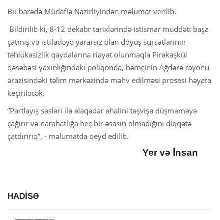
Bu barədə Müdafiə Nazirliyindən məlumat verilib.
Bildirilib ki, 8-12 dekabr tarixlərində istismar müddəti başa
çatmış və istifadəyə yararsız olan döyüş sursatlarının
təhlükəsizlik qaydalarına riayət olunmaqla Pirəkəşkül
qəsəbəsi yaxınlığındakı poliqonda, həmçinin Ağdərə rayonu
ərazisindəki təlim mərkəzində məhv edilməsi prosesi həyata
keçiriləcək.
“Partlayış səsləri ilə əlaqədar əhalini təşvişə düşməməyə
çağırır və narahatlığa heç bir əsasın olmadığını diqqətə
çatdırırıq”, - məlumatda qeyd edilib.
Yer və İnsan
HADİSƏ