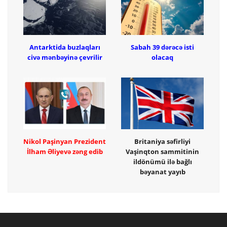
Antarktida buzlaqları
Sabah 39 dərəcə isti
civə mənbəyinə çevrilir
olacaq
Nikol Paşinyan Prezident
Britaniya səfirliyi
İlham Əliyevə zəng edib
Vaşinqton sammitinin
ildönümü ilə bağlı
bəyanat yayıb