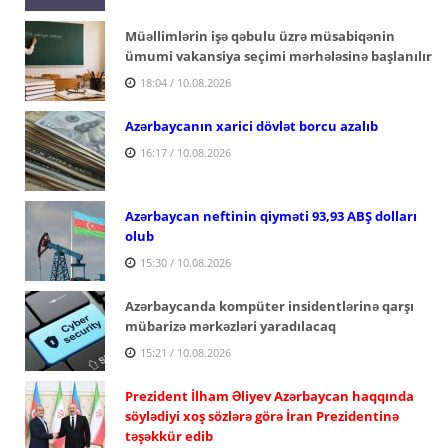
Müəllimlərin işə qəbulu üzrə müsabiqənin
ümumi vakansiya seçimi mərhələsinə başlanılır
18:04 / 10.08.2026
Azərbaycanın xarici dövlət borcu azalıb
16:17 / 10.08.2026
Azərbaycan neftinin qiyməti 93,93 ABŞ dolları
olub
15:30 / 10.08.2026
Azərbaycanda kompüter insidentlərinə qarşı
mübarizə mərkəzləri yaradılacaq
15:21 / 10.08.2026
Prezident İlham Əliyev Azərbaycan haqqında
söylədiyi xoş sözlərə görə İran Prezidentinə
təşəkkür edib