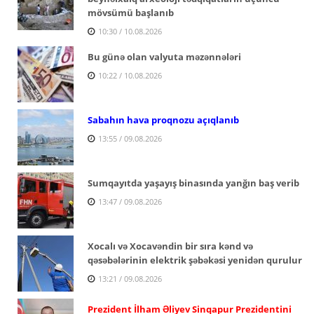
mövsümü başlanıb
10:30 / 10.08.2026
Bu günə olan valyuta məzənnələri
10:22 / 10.08.2026
Sabahın hava proqnozu açıqlanıb
13:55 / 09.08.2026
Sumqayıtda yaşayış binasında yanğın baş verib
13:47 / 09.08.2026
Xocalı və Xocavəndin bir sıra kənd və
qəsəbələrinin elektrik şəbəkəsi yenidən qurulur
13:21 / 09.08.2026
Prezident İlham Əliyev Sinqapur Prezidentini