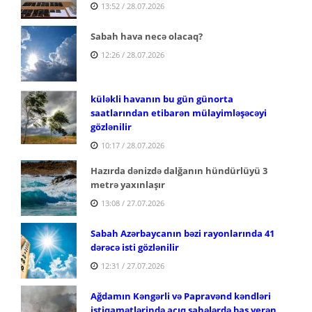
13:52 / 28.07.2026
Sabah hava necə olacaq?
12:26 / 28.07.2026
küləkli havanın bu gün günorta
saatlarından etibarən mülayimləşəcəyi
gözlənilir
10:17 / 28.07.2026
Hazırda dənizdə dalğanın hündürlüyü 3
metrə yaxınlaşır
13:08 / 27.07.2026
Sabah Azərbaycanın bəzi rayonlarında 41
dərəcə isti gözlənilir
12:31 / 27.07.2026
Ağdamın Kəngərli və Papravənd kəndləri
istiqamətlərində açıq sahələrdə baş verən