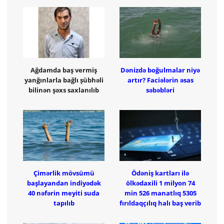
Ağdamda baş vermiş
Dənizdə boğulmalar niyə
yanğınlarla bağlı şübhəli
artır? Faciələrin əsas
bilinən şəxs saxlanılıb
səbəbləri
Çimərlik mövsümü
Ödəniş kartları ilə
başlayandan indiyədək
ölkədaxili 1 milyon 74
40 nəfərin meyiti suda
min 526 manatlıq 5305
tapılıb
fırıldaqçılıq halı baş verib