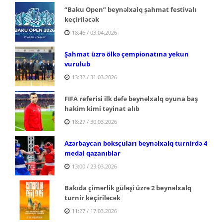
“Baku Open” beynəlxalq şahmat festivalı
keçiriləcək
18:46 / 03.04.2026
Şahmat üzrə ölkə çempionatına yekun
vurulub
13:32 / 31.03.2026
FIFA referisi ilk dəfə beynəlxalq oyuna baş
hakim kimi təyinat alıb
18:27 / 30.03.2026
Azərbaycan boksçuları beynəlxalq turnirdə 4
medal qazanıblar
13:00 / 23.03.2026
Bakıda çimərlik güləşi üzrə 2 beynəlxalq
turnir keçiriləcək
11:27 / 17.03.2026