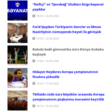
“Neftçi” və “Qarabağ” klubları birgə bəyanat
yayıblar
18:34 / 25.04.2026
Fərid Qayıbov Türkiyənin Gənclər və İdman
Nazirliyinin nümayəndə heyəti ilə görüşüb
10:54 / 22.04.2026
Bakıda bədii gimnastika üzrə Dünya Kuboku
başlayıb
13:40 / 18.04.2026
Hidayət Heydərov Avropa çempionatının
finalına yüksəlib
14:25 / 17.04.2026
Tbilisidə cüdo üzrə böyüklər arasında Avropa
çempionatının püşkatma mərasimi keçirilib
18:18 / 15.04.2026