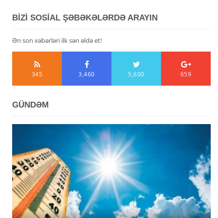
BİZİ SOSİAL ŞƏBƏKƏLƏRDƏ ARAYIN
Ən son xəbərləri ilk sən əldə et!
345
3,460
5,600
659
GÜNDƏM