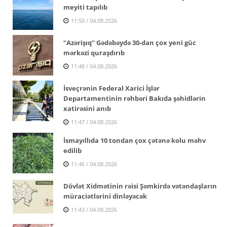
meyiti tapılıb
11:50 / 04.08.2026
“Azərişıq” Gədəbəydə 30-dan çox yeni güc
mərkəzi quraşdırıb
11:48 / 04.08.2026
İsveçrənin Federal Xarici İşlər
Departamentinin rəhbəri Bakıda şəhidlərin
xatirəsini anıb
11:47 / 04.08.2026
İsmayıllıda 10 tondan çox çətənə kolu məhv
edilib
11:46 / 04.08.2026
Dövlət Xidmətinin rəisi Şəmkirdə vətəndaşların
müraciətlərini dinləyəcək
11:43 / 04.08.2026