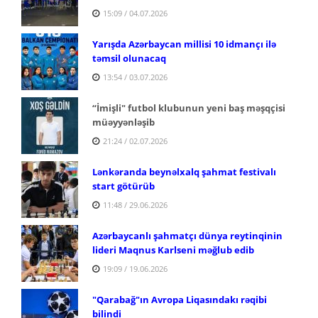
15:09 / 04.07.2026
Yarışda Azərbaycan millisi 10 idmançı ilə
təmsil olunacaq
13:54 / 03.07.2026
“İmişli" futbol klubunun yeni baş məşqçisi
müəyyənləşib
21:24 / 02.07.2026
Lənkəranda beynəlxalq şahmat festivalı
start götürüb
11:48 / 29.06.2026
Azərbaycanlı şahmatçı dünya reytinqinin
lideri Maqnus Karlseni məğlub edib
19:09 / 19.06.2026
"Qarabağ"ın Avropa Liqasındakı rəqibi
bilindi