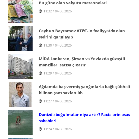
Bu günə olan valyuta məzənnələri
11:32 / 04.08.2026
Ceyhun Bayramov ATƏT-in fəaliyyətdə olan
sədrini qarşılayıb
11:30 / 04.08.2026
MİDA Lənkəran, Şirvan və Yevlaxda güzəştli
mənzilləri satışa çıxarır
11:29 / 04.08.2026
Ağdamda baş vermiş yanğınlarla bağlı şübhəli
bilinən şəxs saxlanılıb
11:27 / 04.08.2026
Dənizdə boğulmalar niyə artır? Faciələrin əsas
səbəbləri
11:24 / 04.08.2026