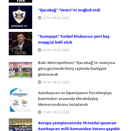
"Qarabağ" "Vestri"ni məğlub etdi
22:14 / 09.07.2026
"Sumqayıt" Futbol Klubunun yeni baş
məşqçisi bəlli olub
20:59 / 09.07.2026
Bakı Metropoliteni “Qarabağ”ın matçına
görə gücləndirilmiş rejimdə fəaliyyət
göstərəcək
16:18 / 08.07.2026
Azərbaycan və İspaniyanın Paralimpiya
komitələri arasında Əməkdaşlıq
Memorandumu imzalanıb
17:49 / 06.07.2026
Avropa çempionatında 10 medal qazanan
Azərbaycan milli komandası Vətənə qayıdıb