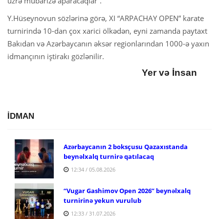
üzrə mübarizə aparacaqlar”.
Y.Hüseynovun sözlərinə görə, XI “ARPACHAY OPEN” karate
turnirində 10-dan çox xarici ölkədən, eyni zamanda paytaxt
Bakıdan və Azərbaycanın əksər regionlarından 1000-ə yaxın
idmançının iştirakı gözlənilir.
Yer və İnsan
İDMAN
Azərbaycanın 2 boksçusu Qazaxıstanda
beynəlxalq turnirə qatılacaq
12:34 / 05.08.2026
“Vugar Gashimov Open 2026” beynəlxalq
turnirinə yekun vurulub
12:33 / 31.07.2026