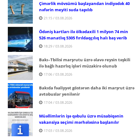
Çimərlik mövsümü başlayandan indiyədək 40
nəfərin meyiti suda tapılıb
21:15 / 03.08.2026
Ödəniş kartları ilə ölkədaxili 1 milyon 74 min
526 manatlıq 5305 fırıldaqçılıq halı baş verib
18:29 / 03.08.2026
Bakı–Tbilisi marşrutu üzrə əlavə reysin təşkili
ilə bağlı hazırlıq işləri müzakirə olunub
17:06 / 03.08.2026
Bakıda fəaliyyət göstərən daha iki marşrut üzrə
avtobuslar yenilənir
17:04 / 03.08.2026
Müəllimlərin işə qəbulu üzrə müsabiqənin
vakansiya seçimi mərhələsinə başlanılır
17:03 / 03.08.2026