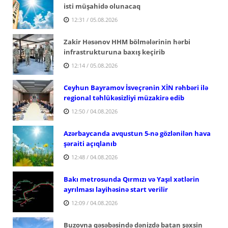
isti müşahidə olunacaq
12:31 / 05.08.2026
Zakir Həsənov HHM bölmələrinin hərbi
infrastrukturuna baxış keçirib
12:14 / 05.08.2026
Ceyhun Bayramov İsveçrənin XİN rəhbəri ilə
regional təhlükəsizliyi müzakirə edib
12:50 / 04.08.2026
Azərbaycanda avqustun 5-nə gözlənilən hava
şəraiti açıqlanıb
12:48 / 04.08.2026
Bakı metrosunda Qırmızı və Yaşıl xətlərin
ayrılması layihəsinə start verilir
12:09 / 04.08.2026
Buzovna qəsəbəsində dənizdə batan şəxsin