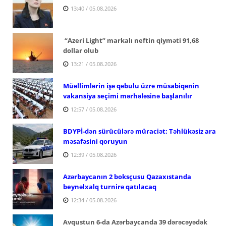
13:40 / 05.08.2026
“Azeri Light” markalı neftin qiyməti 91,68
dollar olub
13:21 / 05.08.2026
Müəllimlərin işə qəbulu üzrə müsabiqənin
vakansiya seçimi mərhələsinə başlanılır
12:57 / 05.08.2026
BDYPİ-dən sürücülərə müraciət: Təhlükəsiz ara
məsafəsini qoruyun
12:39 / 05.08.2026
Azərbaycanın 2 boksçusu Qazaxıstanda
beynəlxalq turnirə qatılacaq
12:34 / 05.08.2026
Avqustun 6-da Azərbaycanda 39 dərəcəyədək