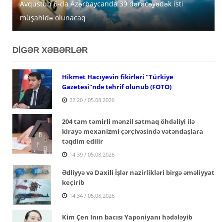
Avqustun 6-da Azərbaycanda 39 dərəcəyədək isti
Azərbaycanda avqustun 5-nə gözlənilən hava şəraiti
MİDA Lənkəran, Şirvan və Yevlaxda güzəştli mənzilləri
müşahidə olunacaq
açıqlanıb
satışa çıxarır
DİGƏR XƏBƏRLƏR
Hikmət Hacıyevin fikirləri "Türkiye
Gazetesi"ndə təhrif olunub (FOTO)
22:20 / 05.08.2026
204 tam təmirli mənzil satmaq öhdəliyi ilə
kirayə mexanizmi çərçivəsində vətəndaşlara
təqdim edilir
14:39 / 05.08.2026
Ədliyyə və Daxili İşlər nazirlikləri birgə əməliyyat
keçirib
14:34 / 05.08.2026
Kim Çen Inın bacısı Yaponiyanı hədələyib