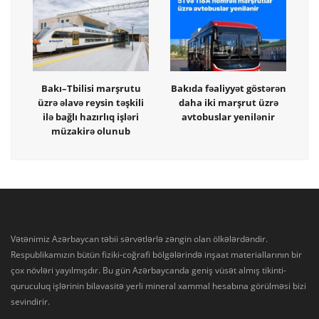
Bakı–Tbilisi marşrutu
Bakıda fəaliyyət göstərən
üzrə əlavə reysin təşkili
daha iki marşrut üzrə
ilə bağlı hazırlıq işləri
avtobuslar yenilənir
müzakirə olunub
Vətənimiz Azərbaycan təbii sərvətlərlə zəngin olan ölkələrdəndir.
Respublikamızın bütün fiziki-coğrafi bölgələrində inşaat materiallarının bir
çox növləri yayılmışdır. Bu gün Azərbaycanda geniş vüsət almış tikinti-
quruculuq işlərinin bilavasitə yerli mineral xammal hesabına görülməsi bizi
sevindirir.