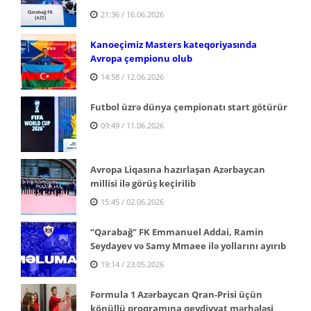
21:36 / 16.06.2026
Kanoeçimiz Masters kateqoriyasında
Avropa çempionu olub
14:58 / 12.06.2026
Futbol üzrə dünya çempionatı start götürür
09:49 / 11.06.2026
Avropa Liqasına hazırlaşan Azərbaycan
millisi ilə görüş keçirilib
15:45 / 02.06.2026
“Qarabağ” FK Emmanuel Addai, Ramin
Seydayev və Samy Mmaee ilə yollarını ayırıb
19:14 / 23.05.2026
Formula 1 Azərbaycan Qran-Prisi üçün
könüllü proqramına qeydiyyat mərhələsi