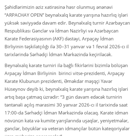
Şəhidlərimizin əziz xatirəsinə həsr olunmuş ənənəvi
“ARPACHAY OPEN” beynəlxalq karate yarışına hazırlıq işləri
yüksək səviyyədə davam edir. Beynəlxalq turnir Azərbaycan
Respublikası Gənclər və İdman Nazirliyi və Azərbaycan
Karate Federasiyasının (AKF) dəstəyi, Arpaçay İdman
Birliyinin təşkilatçılığı ilə 30–31 yanvar və 1 fevral 2026-cı il
tarixlərində Sərhədçi İdman Mərkəzində keçiriləcək.
Beynəlxalq karate turniri ilə bağlı fikirlərini bizimlə bölüşən
Arpaçay İdman Birliyinin birinci vitse-prezidenti, Arpaçay
Karate Klubunun prezidenti, Əməkdar məşqçi Yavər
Hüseynov deyib ki, beynəlxalq karate yarışına hazırlıq işləri
artıq başa çatmaq üzrədir: “3 gün davam edəcək turnirin
təntənəli açılış mərasimi 30 yanvar 2026-cı il tarixində saat
17:00-da Sərhədçi İdman Mərkəzində olacaq. Karate idman
növünün kata və kumite yarışlarında uşaqlar, yeniyetmələr,
gənclər, böyüklər və veteran idmançılar bütün kateqoriyalar