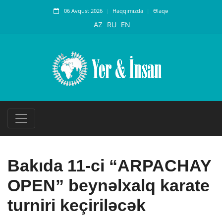
06 Avqust 2026
Haqqımızda
Əlaqə
AZ
RU
EN
Bakıda 11-ci “ARPACHAY
OPEN” beynəlxalq karate
turniri keçiriləcək