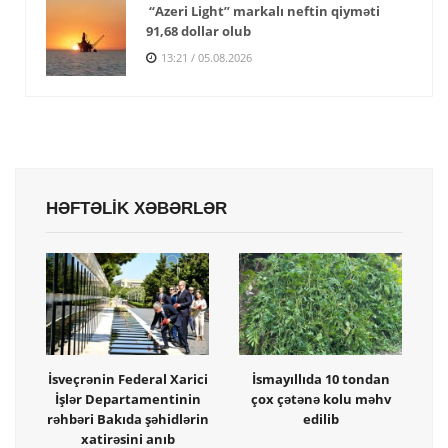
“Azeri Light” markalı neftin qiyməti
91,68 dollar olub
13:21 / 05.08.2026
HƏFTƏLİK XƏBƏRLƏR
İsveçrənin Federal Xarici
İsmayıllıda 10 tondan
İşlər Departamentinin
çox çətənə kolu məhv
rəhbəri Bakıda şəhidlərin
edilib
xatirəsini anıb