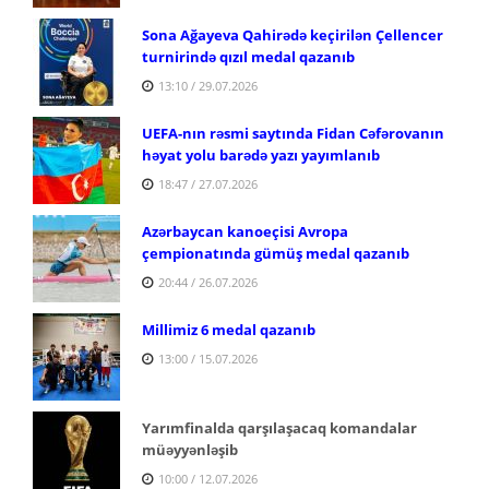
Sona Ağayeva Qahirədə keçirilən Çellencer
turnirində qızıl medal qazanıb
13:10 / 29.07.2026
UEFA-nın rəsmi saytında Fidan Cəfərovanın
həyat yolu barədə yazı yayımlanıb
18:47 / 27.07.2026
Azərbaycan kanoeçisi Avropa
çempionatında gümüş medal qazanıb
20:44 / 26.07.2026
Millimiz 6 medal qazanıb
13:00 / 15.07.2026
Yarımfinalda qarşılaşacaq komandalar
müəyyənləşib
10:00 / 12.07.2026