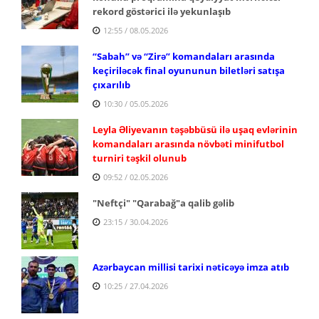
rekord göstərici ilə yekunlaşıb
12:55 / 08.05.2026
“Sabah” və “Zirə” komandaları arasında
keçiriləcək final oyununun biletləri satışa
çıxarılıb
10:30 / 05.05.2026
Leyla Əliyevanın təşəbbüsü ilə uşaq evlərinin
komandaları arasında növbəti minifutbol
turniri təşkil olunub
09:52 / 02.05.2026
"Neftçi" "Qarabağ"a qalib gəlib
23:15 / 30.04.2026
Azərbaycan millisi tarixi nəticəyə imza atıb
10:25 / 27.04.2026