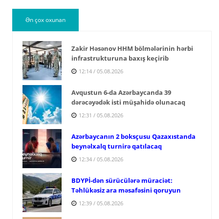
Ən çox oxunan
Zakir Həsənov HHM bölmələrinin hərbi
infrastrukturuna baxış keçirib
12:14 / 05.08.2026
Avqustun 6-da Azərbaycanda 39
dərəcəyədək isti müşahidə olunacaq
12:31 / 05.08.2026
Azərbaycanın 2 boksçusu Qazaxıstanda
beynəlxalq turnirə qatılacaq
12:34 / 05.08.2026
BDYPİ-dən sürücülərə müraciət:
Təhlükəsiz ara məsafəsini qoruyun
12:39 / 05.08.2026