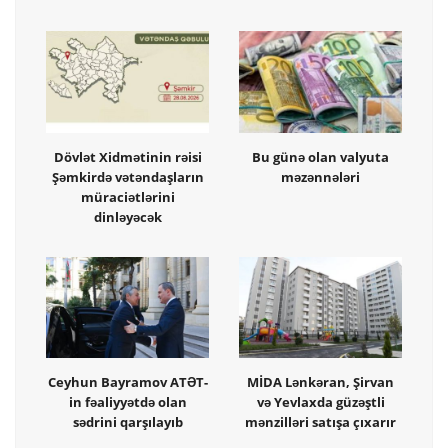
Dövlət Xidmətinin rəisi
Bu günə olan valyuta
Şəmkirdə vətəndaşların
məzənnələri
müraciətlərini
dinləyəcək
Ceyhun Bayramov ATƏT-
MİDA Lənkəran, Şirvan
in fəaliyyətdə olan
və Yevlaxda güzəştli
sədrini qarşılayıb
mənzilləri satışa çıxarır