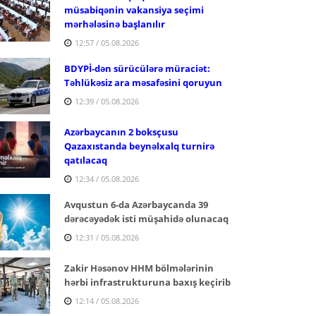
müsabiqənin vakansiya seçimi
mərhələsinə başlanılır
12:57 / 05.08.2026
BDYPİ-dən sürücülərə müraciət:
Təhlükəsiz ara məsafəsini qoruyun
12:39 / 05.08.2026
Azərbaycanın 2 boksçusu
Qazaxıstanda beynəlxalq turnirə
qatılacaq
12:34 / 05.08.2026
Avqustun 6-da Azərbaycanda 39
dərəcəyədək isti müşahidə olunacaq
12:31 / 05.08.2026
Zakir Həsənov HHM bölmələrinin
hərbi infrastrukturuna baxış keçirib
12:14 / 05.08.2026