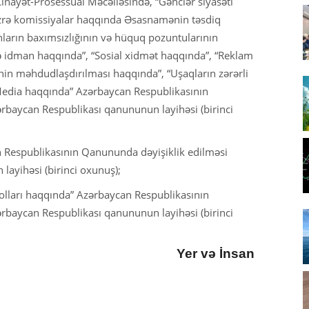
inayət-Prosessual Məcəlləsində, “Gənclər siyasəti
zrə komissiyalar haqqında Əsasnamənin təsdiq
nların baxımsızlığının və hüquq pozuntularının
və idman haqqında”, “Sosial xidmət haqqında”, “Reklam
nin məhdudlaşdırılması haqqında”, “Uşaqların zərərli
edia haqqında” Azərbaycan Respublikasının
ərbaycan Respublikası qanununun layihəsi (birinci
 Respublikasının Qanununda dəyişiklik edilməsi
ayihəsi (birinci oxunuş);
yolları haqqında” Azərbaycan Respublikasının
ərbaycan Respublikası qanununun layihəsi (birinci
Yer və İnsan