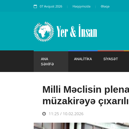
07 Avqust 2026
Haqqımızda
Əlaqə
ANA
ANALİTİKA
SİYASƏT
SƏHİFƏ
Milli Məclisin plen
müzakirəyə çıxarıl
11:25 / 10.02.2026