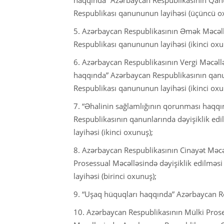
Respublikası qanununun layihəsi (üçüncü o
5. Azərbaycan Respublikasının Əmək Məcəll
Respublikası qanununun layihəsi (ikinci oxu
6. Azərbaycan Respublikasının Vergi Məcəll
haqqında” Azərbaycan Respublikasının qanu
Respublikası qanununun layihəsi (ikinci oxu
7. “Əhalinin sağlamlığının qorunması haqq
Respublikasının qanunlarında dəyişiklik e
layihəsi (ikinci oxunuş);
8. Azərbaycan Respublikasının Cinayət Məcə
Prosessual Məcəlləsində dəyişiklik edilmə
layihəsi (birinci oxunuş);
9. “Uşaq hüquqları haqqında” Azərbaycan Re
10. Azərbaycan Respublikasının Mülki Prose