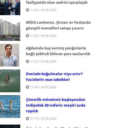
fəaliyyətdə olan sədrini qarşılayıb
11:30 / 04.08.2026
MİDA Lənkəran, Şirvan və Yevlaxda
güzəştli mənzilləri satışa çıxarır
11:29 / 04.08.2026
Ağdamda baş vermiş yanğınlarla
bağlı şübhəli bilinən şəxs saxlanılıb
11:27 / 04.08.2026
Dənizdə boğulmalar niyə artır?
Faciələrin əsas səbəbləri
11:24 / 04.08.2026
Çimərlik mövsümü başlayandan
indiyədək 40 nəfərin meyiti suda
tapılıb
21:15 / 03.08.2026