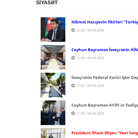
SİYASƏT
Hikmət Hacıyevin fikirləri "Türki
22:20 / 05.08.2026
Ceyhun Bayramov İsveçrənin XİN r
12:50 / 04.08.2026
İsveçrənin Federal Xarici İşlər D
11:47 / 04.08.2026
Ceyhun Bayramov ATƏT-in fəaliyyə
11:30 / 04.08.2026
Prezident İlham Əliyev “Yeni Səng