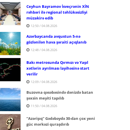
Ceyhun Bayramov İsveçrənin XİN
rəhbəri ilə regional təhlükəsizliyi
müzakirə edib
12:50 / 04.08.2026
Azərbaycanda avqustun 5-nə
gözlənilən hava şəraiti açıqlanıb
12:48 / 04.08.2026
Bakı metrosunda Qırmızı və Yaşıl
xətlərin ayrılması layihəsinə start
verilir
12:09 / 04.08.2026
Buzovna qəsəbəsində dənizdə batan
şəxsin meyiti tapılıb
11:50 / 04.08.2026
“Azərişıq” Gədəbəydə 30-dan çox yeni
güc mərkəzi quraşdırıb