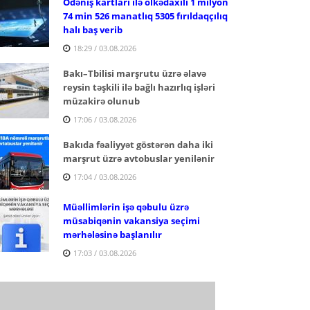
Ödəniş kartları ilə ölkədaxili 1 milyon
74 min 526 manatlıq 5305 fırıldaqçılıq
halı baş verib
18:29 / 03.08.2026
Bakı–Tbilisi marşrutu üzrə əlavə
reysin təşkili ilə bağlı hazırlıq işləri
müzakirə olunub
17:06 / 03.08.2026
Bakıda fəaliyyət göstərən daha iki
marşrut üzrə avtobuslar yenilənir
17:04 / 03.08.2026
Müəllimlərin işə qəbulu üzrə
müsabiqənin vakansiya seçimi
mərhələsinə başlanılır
17:03 / 03.08.2026