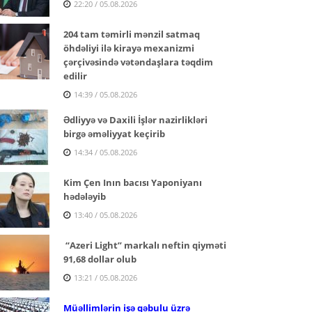
22:20 / 05.08.2026
204 tam təmirli mənzil satmaq
öhdəliyi ilə kirayə mexanizmi
çərçivəsində vətəndaşlara təqdim
edilir
14:39 / 05.08.2026
Ədliyyə və Daxili İşlər nazirlikləri
birgə əməliyyat keçirib
14:34 / 05.08.2026
Kim Çen Inın bacısı Yaponiyanı
hədələyib
13:40 / 05.08.2026
“Azeri Light” markalı neftin qiyməti
91,68 dollar olub
13:21 / 05.08.2026
Müəllimlərin işə qəbulu üzrə