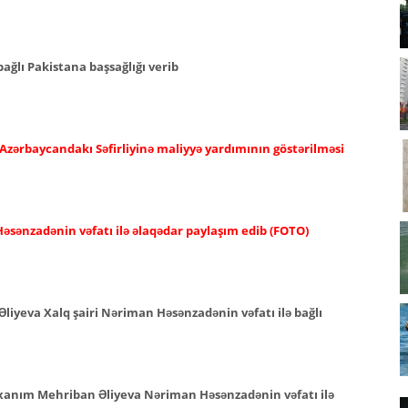
ağlı Pakistana başsağlığı verib
 Azərbaycandakı Səfirliyinə maliyyə yardımının göstərilməsi
əsənzadənin vəfatı ilə əlaqədar paylaşım edib (FOTO)
Əliyeva Xalq şairi Nəriman Həsənzadənin vəfatı ilə bağlı
i xanım Mehriban Əliyeva Nəriman Həsənzadənin vəfatı ilə