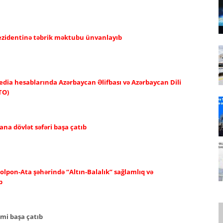
rezidentinə təbrik məktubu ünvanlayıb
edia hesablarında Azərbaycan Əlifbası və Azərbaycan Dili
TO)
ana dövlət səfəri başa çatıb
olpon-Ata şəhərində “Altın-Balalık” sağlamlıq və
b
imi başa çatıb