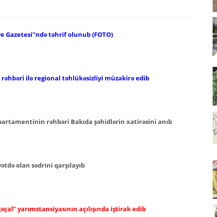
ye Gazetesi"ndə təhrif olunub (FOTO)
əhbəri ilə regional təhlükəsizliyi müzakirə edib
epartamentinin rəhbəri Bakıda şəhidlərin xatirəsini anıb
tdə olan sədrini qarşılayıb
əçal” yarımstansiyasının açılışında iştirak edib