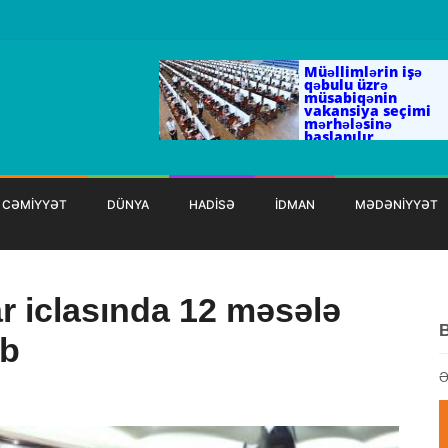
Müəllimlərin işə
qəbulu üzrə
müsabiqənin
vakansiya seçimi
mərhələsinə
başlanılır
CƏMİYYƏT
DÜNYA
HADİSƏ
İDMAN
MƏDƏNİYYƏT
ar iclasında 12 məsələ
ıb
Ə