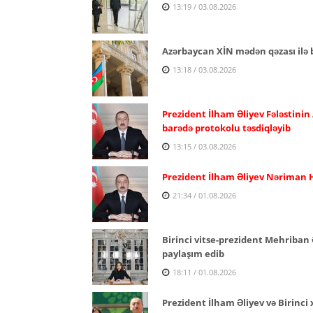
13:19 / 03.08.2026
Azərbaycan XİN mədən qəzası ilə b
13:18 / 03.08.2026
Prezident İlham Əliyev Fələstinin
barədə protokolu təsdiqləyib
13:15 / 03.08.2026
Prezident İlham Əliyev Nəriman H
21:34 / 01.08.2026
Birinci vitse-prezident Mehriban 
paylaşım edib
18:11 / 01.08.2026
Prezident İlham Əliyev və Birinc