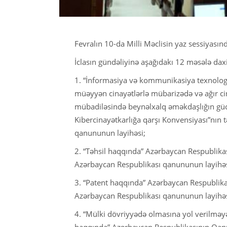
Fevralın 10-da Milli Məclisin yaz sessiyasında
İclasın gündəliyinə aşağıdakı 12 məsələ daxil
1. “İnformasiya və kommunikasiya texnologiy
müəyyən cinayətlərlə mübarizədə və ağır ci
mübadiləsində beynəlxalq əməkdaşlığın güclə
Kibercinayətkarlığa qarşı Konvensiyası”nın
qanununun layihəsi;
2. “Təhsil haqqında” Azərbaycan Respublika
Azərbaycan Respublikası qanununun layihəs
3. “Patent haqqında” Azərbaycan Respublik
Azərbaycan Respublikası qanununun layihəs
4. “Mülki dövriyyədə olmasına yol verilməyə
haqqında” Azərbaycan Respublikasının Qan