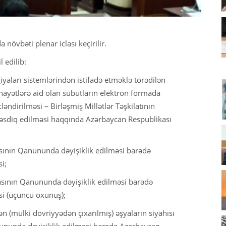
 növbəti plenar iclası keçirilir.
 edilib:
aları sistemlərindən istifadə etməklə törədilən
nayətlərə aid olan sübutların elektron formada
ndirilməsi – Birləşmiş Millətlər Təşkilatının
 təsdiq edilməsi haqqında Azərbaycan Respublikası
sının Qanununda dəyişiklik edilməsi barədə
i;
asının Qanununda dəyişiklik edilməsi barədə
i (üçüncü oxunuş);
n (mülki dövriyyədən çıxarılmış) əşyaların siyahısı
ununda dəyişiklik edilməsi barədə Azərbaycan