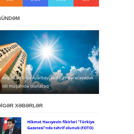
GÜNDƏM
Avqustun 6-da Azərbaycanda 39 dərəcəyədək
isti müşahidə olunacaq
DİGƏR XƏBƏRLƏR
Hikmət Hacıyevin fikirləri "Türkiye
Gazetesi"ndə təhrif olunub (FOTO)