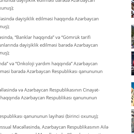
xunuş);
əsində dəyişiklik edilməsi haqqında Azərbaycan
nuş);
əsində, “Banklar haqqında” və “Gömrük tarifi
nlarında dəyişiklik edilməsi barədə Azərbaycan
nuş);
ında” və “Onkoloji yardım haqqında” Azərbaycan
dilməsi barədə Azərbaycan Respublikası qanununun
lləsində və Azərbaycan Respublikasının Cinayət-
si haqqında Azərbaycan Respublikası qanununun
spublikası qanununun layihəsi (birinci oxunuş);
ssual Məcəlləsində, Azərbaycan Respublikasının Ailə