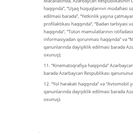
Məcəlləsində, Azərbaycan Respublikasının C
haqqında”, “Uşaq hüquqlarının müdafiəsi ü
edilməsi barədə”, “Yetkinlik yaşına çatmaya
profilaktikası haqqında”, “Bədən tərbiyəsi 
haqqında”, “Tütün məmulatlarının istifadəsi
informasiyadan qorunması haqqında” və “M
qanunlarında dəyişiklik edilməsi barədə Az
oxunuş);
11. “Kinematoqrafiya haqqında” Azərbaycan
barədə Azərbaycan Respublikası qanununun l
12. “Yol hərəkəti haqqında” və “Avtomobil 
qanunlarında dəyişiklik edilməsi barədə Az
oxunuş).