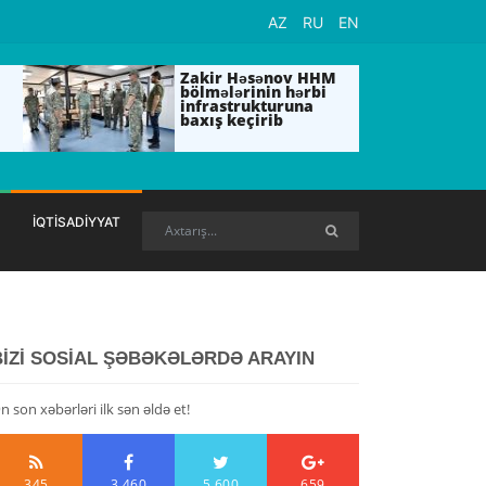
AZ
RU
EN
Zakir Həsənov HHM
bölmələrinin hərbi
infrastrukturuna
baxış keçirib
İQTİSADİYYAT
BİZİ SOSİAL ŞƏBƏKƏLƏRDƏ ARAYIN
n son xəbərləri ilk sən əldə et!
345
3,460
5,600
659