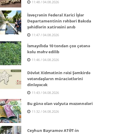
11:48 / 04.08.2026
İsveçrənin Federal Xarici İşlər
Departamentinin rəhbəri Bakıda
şəhidlərin xatirəsini anıb
11:47 / 04.08.2026
İsmayıllıda 10 tondan çox çətənə
kolu məhv edilib
11:46 / 04.08.2026
Dövlət Xidmətinin rəisi Şəmkirdə
vətəndaşların müraciətlərini
dinləyəcək
11:43 / 04.08.2026
Bu günə olan valyuta məzənnələri
11:32 / 04.08.2026
Ceyhun Bayramov ATƏT-in