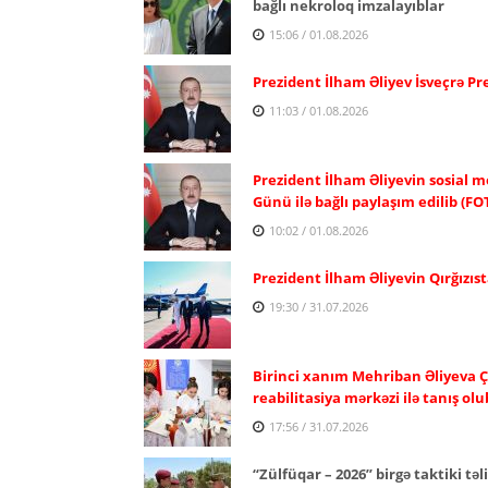
bağlı nekroloq imzalayıblar
15:06 / 01.08.2026
Prezident İlham Əliyev İsveçrə P
11:03 / 01.08.2026
Prezident İlham Əliyevin sosial m
Günü ilə bağlı paylaşım edilib (FO
10:02 / 01.08.2026
Prezident İlham Əliyevin Qırğızıst
19:30 / 31.07.2026
Birinci xanım Mehriban Əliyeva Ç
reabilitasiya mərkəzi ilə tanış olu
17:56 / 31.07.2026
“Zülfüqar – 2026” birgə taktiki təl