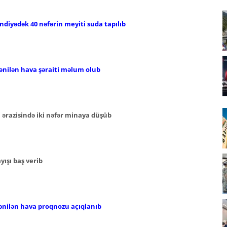
iyədək 40 nəfərin meyiti suda tapılıb
ənilən hava şəraiti məlum olub
ərazisində iki nəfər minaya düşüb
ışı baş verib
ənilən hava proqnozu açıqlanıb