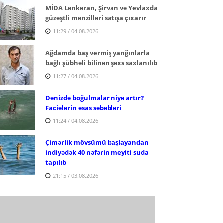
MİDA Lənkəran, Şirvan və Yevlaxda
güzəştli mənzilləri satışa çıxarır
11:29 / 04.08.2026
Ağdamda baş vermiş yanğınlarla
bağlı şübhəli bilinən şəxs saxlanılıb
11:27 / 04.08.2026
Dənizdə boğulmalar niyə artır?
Faciələrin əsas səbəbləri
11:24 / 04.08.2026
Çimərlik mövsümü başlayandan
indiyədək 40 nəfərin meyiti suda
tapılıb
21:15 / 03.08.2026