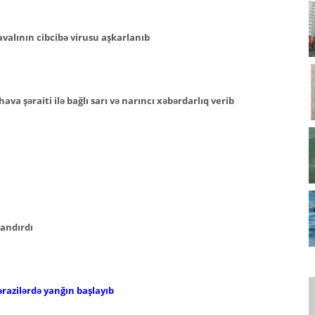
valının cibcibə virusu aşkarlanıb
hava şəraiti ilə bağlı sarı və narıncı xəbərdarlıq verib
yandırdı
ərazilərdə yanğın başlayıb