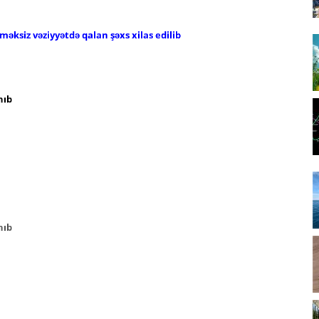
əksiz vəziyyətdə qalan şəxs xilas edilib
nıb
nıb