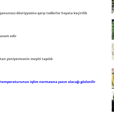
anunsuz dövriyyəsinə qarşı tədbirlər həyata keçirilib
 davam edir
tan yeniyetmənin meyiti tapılıb
 temperaturunun iqlim normasına yaxın olacağı gözlənilir