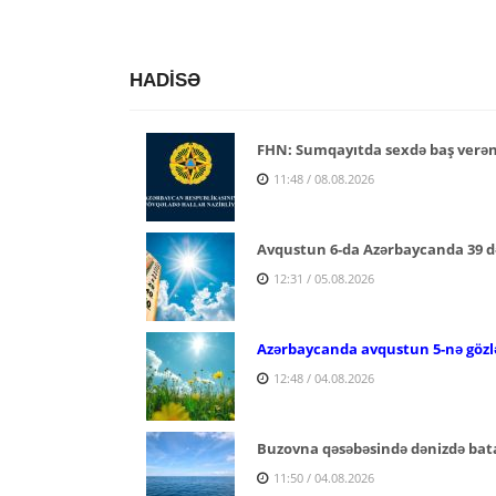
HADİSƏ
FHN: Sumqayıtda sexdə baş verə
11:48 / 08.08.2026
Avqustun 6-da Azərbaycanda 39 d
12:31 / 05.08.2026
Azərbaycanda avqustun 5-nə gözlə
12:48 / 04.08.2026
Buzovna qəsəbəsində dənizdə bata
11:50 / 04.08.2026