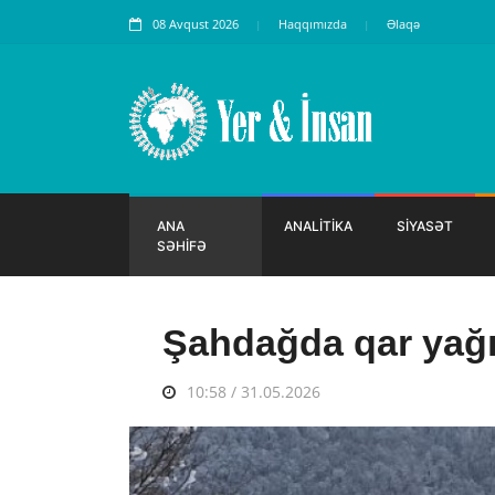
08 Avqust 2026
Haqqımızda
Əlaqə
ANA
ANALİTİKA
SİYASƏT
SƏHİFƏ
Şahdağda qar yağ
10:58 / 31.05.2026