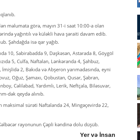
ıqlanıb.
lən məlumata görə, mayın 31-i saat 10:00-a olan
rində yağıntılı və küləkli hava şəraiti davam edib.
olub. Şahdağda isə qar yağıb.
ıda 10, Sabirabadda 9, Daşkəsən, Astarada 8, Göygöl
ızıda 5, Culfa, Naftalan, Lənkəranda 4, Şahbuz,
, İmişlidə 2, Bakıda və Abşeron yarımadasında, eyni
ovuz, Oğuz, Şamaxı, Qobustan, Qusar, Şabran,
oy, Cəlilabad, Yardımlı, Lerik, Neftçala, Biləsuvar,
mm-dək qeydə alınıb.
in maksimal sürəti Naftalanda 24, Mingəçevirdə 22,
Kəlbəcər rayonunun Çəpli kəndinə dolu düşüb.
Yer və İnsan