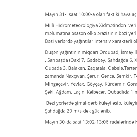
Mayın 31-i saat 10:00-a olan faktiki hava aç
Milli Hidrometeorologiya Xidmətindən veri
məlumatına əsasən ölkə ərazisinin bəzi yerlə
Bəzi yerlərdə yağıntılar intensiv xarakterli 
Düşən yağıntının miqdarı Ordubad, İsmayıll
, Sarıbaşda (Qax) 7, Gədəbəy, Şahdağda 6, X
Qubada 3, Balakən, Zaqatala, Qəbələ,Tərtər
zamanda Naxçıvan, Şərur, Gəncə, Şəmkir, T
Mingəçevir, Yevlax, Göyçay, Kürdəmir, Goranb
Şəki, Ağdam, Laçın, Kəlbəcər, Qubadlıda 1 
Bəzi yerlərdə şimal-qərb küləyi əsib, küləy
Şahdağda 20 m/s-dək güclənib.
Mayın 30-da saat 13:02-13:06 radələrində 