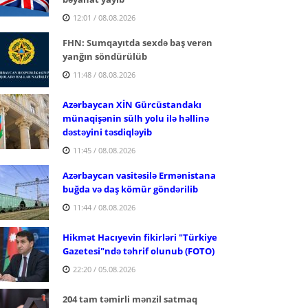
12:01 / 08.08.2026
FHN: Sumqayıtda sexdə baş verən
yanğın söndürülüb
11:48 / 08.08.2026
Azərbaycan XİN Gürcüstandakı
münaqişənin sülh yolu ilə həllinə
dəstəyini təsdiqləyib
11:45 / 08.08.2026
Azərbaycan vasitəsilə Ermənistana
buğda və daş kömür göndərilib
11:44 / 08.08.2026
Hikmət Hacıyevin fikirləri "Türkiye
Gazetesi"ndə təhrif olunub (FOTO)
22:20 / 05.08.2026
204 tam təmirli mənzil satmaq