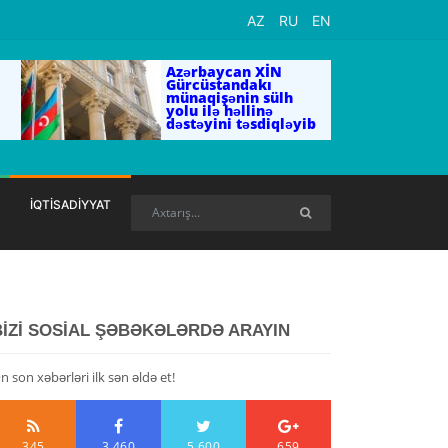
AZ
RU
EN
Azərbaycan XİN
Gürcüstandakı
münaqişənin sülh
yolu ilə həllinə
dəstəyini təsdiqləyib
İQTİSADİYYAT
BİZİ SOSİAL ŞƏBƏKƏLƏRDƏ ARAYIN
n son xəbərləri ilk sən əldə et!
345
3,460
5,600
659