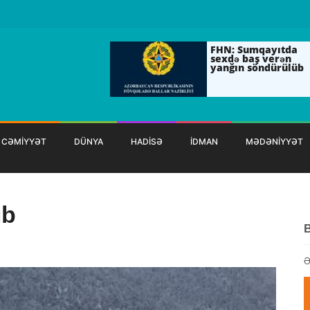
FHN: Sumqayıtda
sexdə baş verən
yanğın söndürülüb
CƏMİYYƏT
DÜNYA
HADİSƏ
İDMAN
MƏDƏNİYYƏT
ıb
Ə