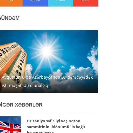
GÜNDƏM
Avqustun 6-da Azərbaycanda 39 dərəcəyədək
isti müşahidə olunacaq
DİGƏR XƏBƏRLƏR
Britaniya səfirliyi Vaşinqton
sammitinin ildönümü ilə bağlı
bəyanat yayıb