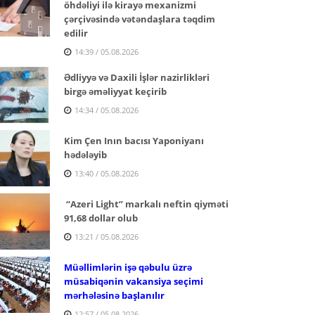
öhdəliyi ilə kirayə mexanizmi
çərçivəsində vətəndaşlara təqdim
edilir
14:39 / 05.08.2026
Ədliyyə və Daxili İşlər nazirlikləri
birgə əməliyyat keçirib
14:34 / 05.08.2026
Kim Çen Inın bacısı Yaponiyanı
hədələyib
13:40 / 05.08.2026
“Azeri Light” markalı neftin qiyməti
91,68 dollar olub
13:21 / 05.08.2026
Müəllimlərin işə qəbulu üzrə
müsabiqənin vakansiya seçimi
mərhələsinə başlanılır
12:57 / 05.08.2026