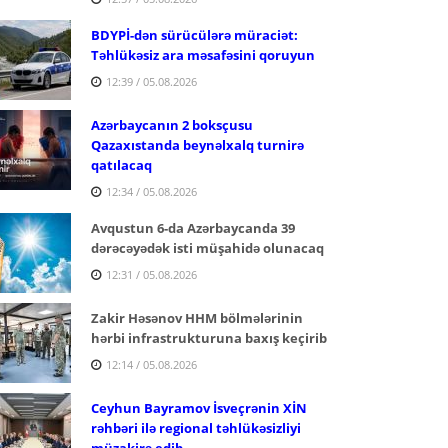
BDYPİ-dən sürücülərə müraciət:
Təhlükəsiz ara məsafəsini qoruyun
12:39 / 05.08.2026
Azərbaycanın 2 boksçusu
Qazaxıstanda beynəlxalq turnirə
qatılacaq
12:34 / 05.08.2026
Avqustun 6-da Azərbaycanda 39
dərəcəyədək isti müşahidə olunacaq
12:31 / 05.08.2026
Zakir Həsənov HHM bölmələrinin
hərbi infrastrukturuna baxış keçirib
12:14 / 05.08.2026
Ceyhun Bayramov İsveçrənin XİN
rəhbəri ilə regional təhlükəsizliyi
müzakirə edib