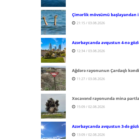
Çimərlik mövsümü başlayandan ind
21:15 / 03.08.2026
Azərbaycanda avqustun 4-nə gözl
12:34 / 03.08.2026
Ağdərə rayonunun Çardaqlı kəndi 
11:27 / 03.08.2026
Xocavənd rayonunda mina partlay
15:09 / 02.08.2026
Azərbaycanda avqustun 3-də gözl
13:09 / 02.08.2026