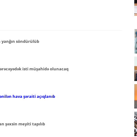
n yanğın söndürülüb
ərəcəyədək isti müşahidə olunacaq
nilən hava şəraiti açıqlanıb
n şəxsin meyiti tapılıb