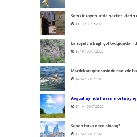
Şəmkir rayonunda narkotiklərin q
11:13 / 31.07.2026
Landşaftla bağlı çöl tədqiqatları
16:19 / 30.07.2026
Mərdəkan qəsəbəsində dənizdə ba
14:34 / 30.07.2026
Avqust ayında havanın orta aylıq
14:10 / 30.07.2026
Sabah hava necə olacaq?
12:24 / 30.07.2026