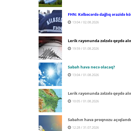
FHN: Kəlbəcərdə dağlıq ərazidə köm
13:04 / 02.08.2026
Lerik rayonunda zəlzələ qeydə alı
19:59 / 01.08.2026
Sabah hava necə olacaq?
13:04 / 01.08.2026
Lerik rayonunda zəlzələ qeydə alı
10:05 / 01.08.2026
Sabahın hava proqnozu açıqlandı
12:28 / 31.07.2026