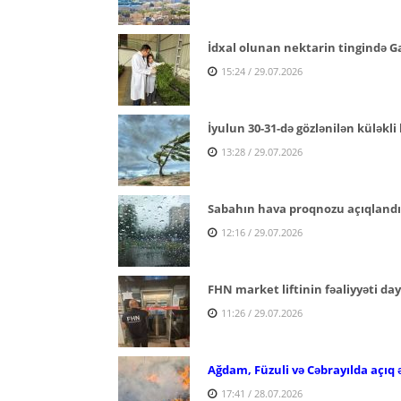
İdxal olunan nektarin tingində Ga
15:24 / 29.07.2026
İyulun 30-31-də gözlənilən küləkli 
13:28 / 29.07.2026
Sabahın hava proqnozu açıqlandı
12:16 / 29.07.2026
FHN market liftinin fəaliyyəti da
11:26 / 29.07.2026
Ağdam, Füzuli və Cəbrayılda açıq 
17:41 / 28.07.2026