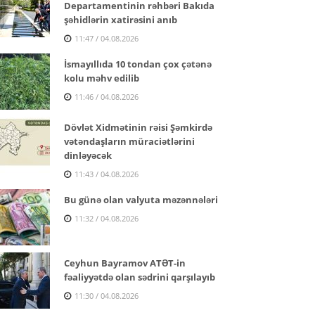
Departamentinin rəhbəri Bakıda
şəhidlərin xatirəsini anıb
11:47 / 04.08.2026
İsmayıllıda 10 tondan çox çətənə
kolu məhv edilib
11:46 / 04.08.2026
Dövlət Xidmətinin rəisi Şəmkirdə
vətəndaşların müraciətlərini
dinləyəcək
11:43 / 04.08.2026
Bu günə olan valyuta məzənnələri
11:32 / 04.08.2026
Ceyhun Bayramov ATƏT-in
fəaliyyətdə olan sədrini qarşılayıb
11:30 / 04.08.2026