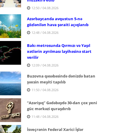
12:50 / 04.08.2026
Azərbaycanda avqustun 5-nə
gözlənilən hava şəraiti açıqlanıb
12:48 / 04.08.2026
Bakı metrosunda Qırmızı və Yaşıl
xətlərin ayrılması layihəsinə start
verilir
12:09 / 04.08.2026
Buzovna qəsəbəsində dənizdə batan
şəxsin meyiti tapılıb
11:50 / 04.08.2026
“Azərişıq” Gədəbəydə 30-dan çox yeni
güc mərkəzi quraşdırıb
11:48 / 04.08.2026
İsveçrənin Federal Xarici İşlər