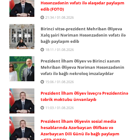
Həsənzadənin vəfatı ilə əlaqədar paylaşım
edib (FOTO)
21:34 / 01.08.2026
Birinci vitse-prezident Mehriban Əliyeva
Xalq şairi Nəriman Həsənzadənin vəfatı ilə
bağlı paylaşım edib
18:11 / 01.08.2026
Prezident İlham Əliyev və Birinci xanım
Mehriban Əliyeva Nəriman Həsənzadənin
vəfatı ilə bağlı nekroloq imzalayıblar
15:06 / 01.08.2026
Prezident İlham Əliyev İsveçrə Prezidentinə
təbrik məktubu ünvanlayıb
11:03 / 01.08.2026
Prezident İlham Əliyevin sosial media
hesablarında Azərbaycan Əlifbası və
Azərbaycan Dili Günü ilə bağlı paylaşım
edilib (FOTO)