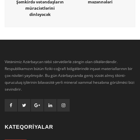
Şəmkirdə vətəndaşların
məzənnələri
müraciətlərini
dinləyəcək
Vətənimiz Azərbaycan təbii sərvətlərlə zəngin olan ölkələrdəndir.
Respublikamızın bütün fiziki-coğrafi bölgələrində inşaat materiallarının bir
çox növləri yayılmışdır. Bu gün Azərbaycanda geniş vüsət almış tikinti-
quruculuq işlərinin bilavasitə yerli mineral xammal hesabına görülməsi bizi
sevindirir.
KATEQORİYALAR