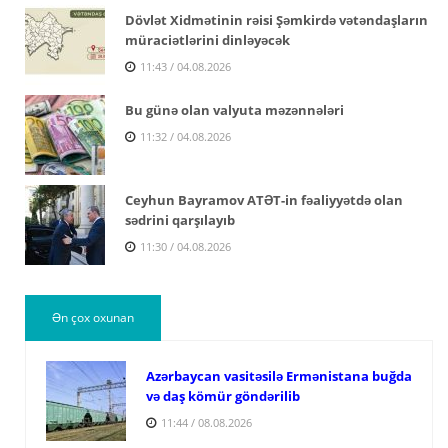
Dövlət Xidmətinin rəisi Şəmkirdə vətəndaşların
müraciətlərini dinləyəcək
11:43 / 04.08.2026
Bu günə olan valyuta məzənnələri
11:32 / 04.08.2026
Ceyhun Bayramov ATƏT-in fəaliyyətdə olan
sədrini qarşılayıb
11:30 / 04.08.2026
Ən çox oxunan
Azərbaycan vasitəsilə Ermənistana buğda
və daş kömür göndərilib
11:44 / 08.08.2026