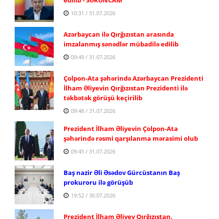
10:31 / 31.07.2026
Azərbaycan ilə Qırğızıstan arasında
imzalanmış sənədlər mübadilə edilib
09:49 / 31.07.2026
Çolpon-Ata şəhərində Azərbaycan Prezidenti
İlham Əliyevin Qırğızıstan Prezidenti ilə
təkbətək görüşü keçirilib
09:48 / 31.07.2026
Prezident İlham Əliyevin Çolpon-Ata
şəhərində rəsmi qarşılanma mərasimi olub
09:45 / 31.07.2026
Baş nazir Əli Əsədov Gürcüstanın Baş
prokuroru ilə görüşüb
19:52 / 30.07.2026
Prezident İlham Əliyev Qırğızıstan,