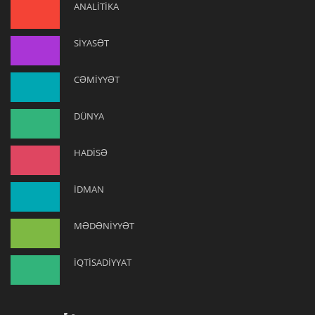
ANALİTİKA
SİYASƏT
CƏMİYYƏT
DÜNYA
HADİSƏ
İDMAN
MƏDƏNİYYƏT
İQTİSADİYYAT