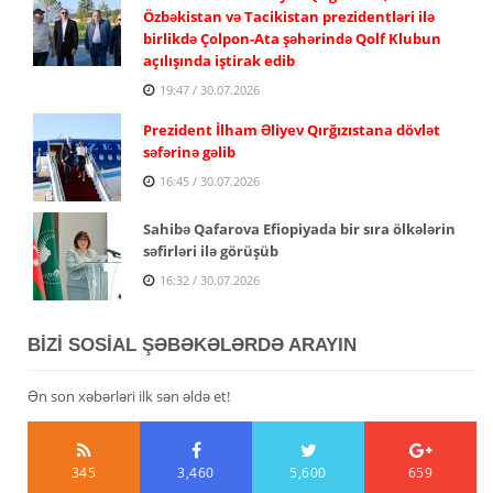
Özbəkistan və Tacikistan prezidentləri ilə
birlikdə Çolpon-Ata şəhərində Qolf Klubun
açılışında iştirak edib
19:47 / 30.07.2026
Prezident İlham Əliyev Qırğızıstana dövlət
səfərinə gəlib
16:45 / 30.07.2026
Sahibə Qafarova Efiopiyada bir sıra ölkələrin
səfirləri ilə görüşüb
16:32 / 30.07.2026
BİZİ SOSİAL ŞƏBƏKƏLƏRDƏ ARAYIN
Ən son xəbərləri ilk sən əldə et!
345
3,460
5,600
659