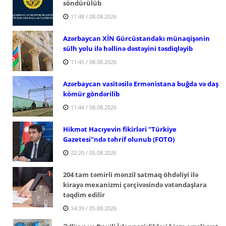
söndürülüb
11:48 / 08.08.2026
Azərbaycan XİN Gürcüstandakı münaqişənin
sülh yolu ilə həllinə dəstəyini təsdiqləyib
11:45 / 08.08.2026
Azərbaycan vasitəsilə Ermənistana buğda və daş
kömür göndərilib
11:44 / 08.08.2026
Hikmət Hacıyevin fikirləri "Türkiye
Gazetesi"ndə təhrif olunub (FOTO)
22:20 / 05.08.2026
204 tam təmirli mənzil satmaq öhdəliyi ilə
kirayə mexanizmi çərçivəsində vətəndaşlara
təqdim edilir
14:39 / 05.08.2026