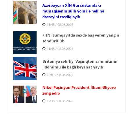
Azərbaycan XİN Gürcüstandakı
münaqişənin sülh yolu ilə həllinə
dəstəyini təsdiqləyib
11:45 / 08.08.2026
FHN: Sumqayıtda sexdə baş verən yanğın
söndürülüb
11:48 / 08.08.2026
Britaniya səfirliyi Vaşinqton sammitinin
ildönümü ilə bağlı bəyanat yayıb
12:01 / 08.08.2026
Nikol Paşinyan Prezident İlham Əliyevə
zəng edib
12:38 / 08.08.2026