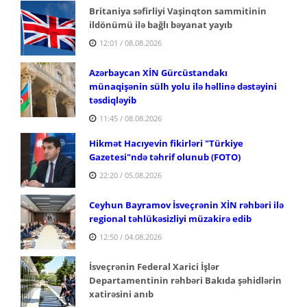
Britaniya səfirliyi Vaşinqton sammitinin
ildönümü ilə bağlı bəyanat yayıb
12:01 / 08.08.2026
Azərbaycan XİN Gürcüstandakı
münaqişənin sülh yolu ilə həllinə dəstəyini
təsdiqləyib
11:45 / 08.08.2026
Hikmət Hacıyevin fikirləri "Türkiye
Gazetesi"ndə təhrif olunub (FOTO)
22:20 / 05.08.2026
Ceyhun Bayramov İsveçrənin XİN rəhbəri ilə
regional təhlükəsizliyi müzakirə edib
12:50 / 04.08.2026
İsveçrənin Federal Xarici İşlər
Departamentinin rəhbəri Bakıda şəhidlərin
xatirəsini anıb