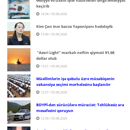
Ədliyyə və Daxili İşlər nazirlikləri birgə əməliyyat
keçirib
14:34 / 05.08.2026
Kim Çen Inın bacısı Yaponiyanı hədələyib
13:40 / 05.08.2026
“Azeri Light” markalı neftin qiyməti 91,68
dollar olub
13:21 / 05.08.2026
Müəllimlərin işə qəbulu üzrə müsabiqənin
vakansiya seçimi mərhələsinə başlanılır
12:57 / 05.08.2026
BDYPİ-dən sürücülərə müraciət: Təhlükəsiz ara
məsafəsini qoruyun
12:39 / 05.08.2026