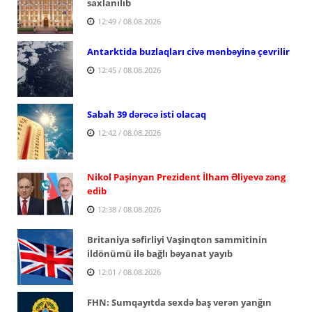
saxlanılıb
12:49 / 08.08.2026
Antarktida buzlaqları civə mənbəyinə çevrilir
12:45 / 08.08.2026
Sabah 39 dərəcə isti olacaq
12:42 / 08.08.2026
Nikol Paşinyan Prezident İlham Əliyevə zəng
edib
12:38 / 08.08.2026
Britaniya səfirliyi Vaşinqton sammitinin
ildönümü ilə bağlı bəyanat yayıb
12:01 / 08.08.2026
FHN: Sumqayıtda sexdə baş verən yanğın