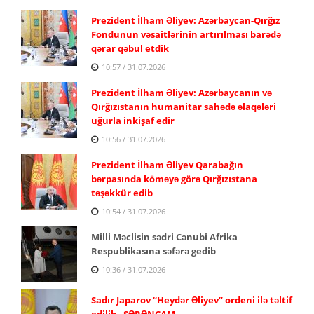
Prezident İlham Əliyev: Azərbaycan-Qırğız
Fondunun vəsaitlərinin artırılması barədə
qərar qəbul etdik
10:57 / 31.07.2026
Prezident İlham Əliyev: Azərbaycanın və
Qırğızıstanın humanitar sahədə əlaqələri
uğurla inkişaf edir
10:56 / 31.07.2026
Prezident İlham Əliyev Qarabağın
bərpasında köməyə görə Qırğızıstana
təşəkkür edib
10:54 / 31.07.2026
Milli Məclisin sədri Cənubi Afrika
Respublikasına səfərə gedib
10:36 / 31.07.2026
Sadır Japarov “Heydər Əliyev” ordeni ilə təltif
edilib - SƏRƏNCAM