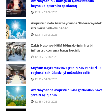
Azərbaycanın 2 boksçusu Qazaxıstanda
beynəlxalq turnirə qatılacaq
12:34 / 05.08.2026
Avqustun 6-da Azərbaycanda 39 dərəcəyədək
isti müşahidə olunacaq
12:31 / 05.08.2026
Zakir Həsənov HHM bölmələrinin hərbi
infrastrukturuna baxış keçirib
12:14 / 05.08.2026
Ceyhun Bayramov İsveçrənin XİN rəhbəri ilə
regional təhlükəsizliyi müzakirə edib
12:50 / 04.08.2026
Azərbaycanda avqustun 5-nə gözlənilən hava
şəraiti açıqlanıb
12:48 / 04.08.2026