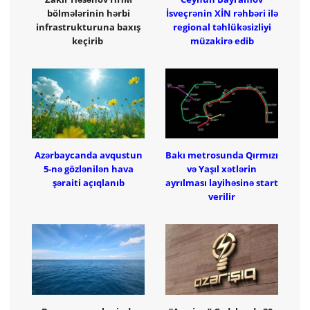
bölmələrinin hərbi
İsveçrənin XİN rəhbəri ilə
infrastrukturuna baxış
regional təhlükəsizliyi
keçirib
müzakirə edib
Azərbaycanda avqustun
Bakı metrosunda Qırmızı
5-nə gözlənilən hava
və Yaşıl xətlərin
şəraiti açıqlanıb
ayrılması layihəsinə start
verilir