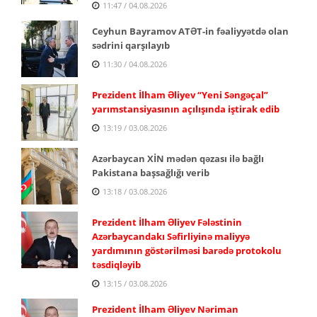
11:47 / 04.08.2026
Ceyhun Bayramov ATƏT-in fəaliyyətdə olan
sədrini qarşılayıb
11:30 / 04.08.2026
Prezident İlham Əliyev “Yeni Səngəçal”
yarımstansiyasının açılışında iştirak edib
13:19 / 03.08.2026
Azərbaycan XİN mədən qəzası ilə bağlı
Pakistana başsağlığı verib
13:18 / 03.08.2026
Prezident İlham Əliyev Fələstinin
Azərbaycandakı Səfirliyinə maliyyə
yardımının göstərilməsi barədə protokolu
təsdiqləyib
13:15 / 03.08.2026
Prezident İlham Əliyev Nəriman