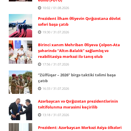
10:02 / 01.08.2026
Prezident İlham Əliyevin Qırğızıstana dövlət
səfəri başa çatıb
19:30 / 31.07.2026
Birinci xanım Mehriban Əliyeva Çolpon-Ata
şəhərində “Altın-Balalık” sağlamlıq və
reabilitasiya mərkəzi ilə tanış olub
17:56 / 31.07.2026
“Zülfüqar – 2026” birgə taktiki təlimi başa
çatıb
16:33 / 31.07.2026
Azərbaycan və Qırğızıstan prezidentlərinin
təltifolunma mərasimi keçirilib
13:18 / 31.07.2026
Prezident: Azərbaycan Mərkəzi Asiya ölkələri