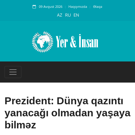
09 Avqust 2026
Haqqımızda
Əlaqə
AZ
RU
EN
Prezident: Dünya qazıntı
yanacağı olmadan yaşaya
bilməz