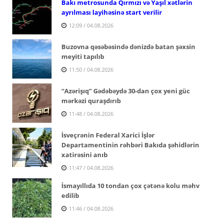
Bakı metrosunda Qırmızı və Yaşıl xətlərin
ayrılması layihəsinə start verilir
12:09 / 04.08.2026
Buzovna qəsəbəsində dənizdə batan şəxsin
meyiti tapılıb
11:50 / 04.08.2026
“Azərişıq” Gədəbəydə 30-dan çox yeni güc
mərkəzi quraşdırıb
11:48 / 04.08.2026
İsveçrənin Federal Xarici İşlər
Departamentinin rəhbəri Bakıda şəhidlərin
xatirəsini anıb
11:47 / 04.08.2026
İsmayıllıda 10 tondan çox çətənə kolu məhv
edilib
11:46 / 04.08.2026