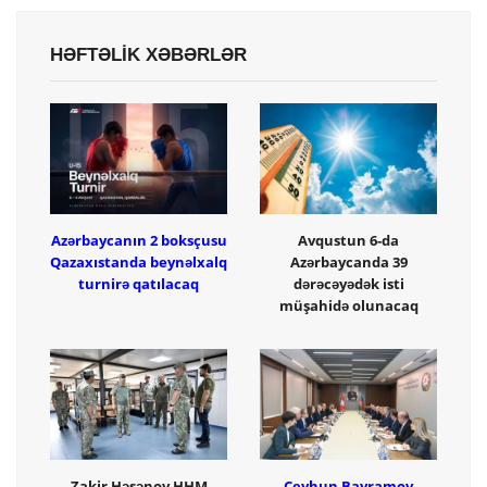
HƏFTƏLİK XƏBƏRLƏR
Azərbaycanın 2 boksçusu
Avqustun 6-da
Qazaxıstanda beynəlxalq
Azərbaycanda 39
turnirə qatılacaq
dərəcəyədək isti
müşahidə olunacaq
Zakir Həsənov HHM
Ceyhun Bayramov