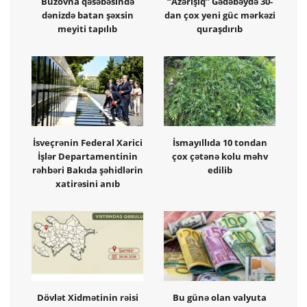
Buzovna qəsəbəsində
“Azərişıq” Gədəbəydə 30-
dənizdə batan şəxsin
dan çox yeni güc mərkəzi
meyiti tapılıb
quraşdırıb
İsveçrənin Federal Xarici
İsmayıllıda 10 tondan
İşlər Departamentinin
çox çətənə kolu məhv
rəhbəri Bakıda şəhidlərin
edilib
xatirəsini anıb
Dövlət Xidmətinin rəisi
Bu günə olan valyuta