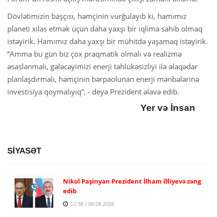
Dövlətimizin başçısı, həmçinin vurğulayıb ki, hamımız
planeti xilas etmək üçün daha yaxşı bir iqlimə sahib olmaq
istəyirik. Hamımız daha yaxşı bir mühitdə yaşamaq istəyirik.
“Amma bu gün biz çox praqmatik olmalı və realizmə
əsaslanmalı, gələcəyimizi enerji təhlükəsizliyi ilə əlaqədar
planlaşdırmalı, həmçinin bərpaolunan enerji mənbələrinə
investisiya qoymalıyıq”, - deyə Prezident əlavə edib.
Yer və İnsan
SİYASƏT
Nikol Paşinyan Prezident İlham Əliyevə zəng
edib
12:38 / 08.08.2026