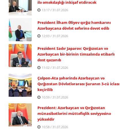
ilə əməkdaşlığı inkişaf etdirəcək
13:17 / 31.07.2026
Prezident İlham Əliyev qırğız həmkarını
Azərbaycana dövlət səfərinə dəvət edib
12:03 / 31.07.2026
Prezident Sadır Japarov: Qırğızıstan və
Azərbaycan bir-birinin timsalında etibarlı
dost qazanıb
11:02 / 31.07.2026
Çolpon-Ata şəhərində Azərbaycan və
Qırğızıstan Dövlətlərarası Şuranın 3-cü iclası
keçirilib
10:59 / 31.07.2026
Prezident: Azərbaycan və Qırğızıstan
münasibətlərini müttəfiqlik səviyyəsinə
yüksəldir
10:58 / 31.07.2026