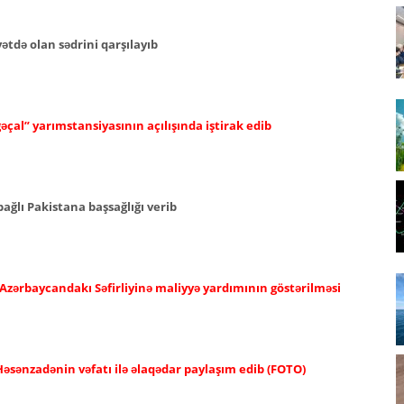
tdə olan sədrini qarşılayıb
əçal” yarımstansiyasının açılışında iştirak edib
ağlı Pakistana başsağlığı verib
 Azərbaycandakı Səfirliyinə maliyyə yardımının göstərilməsi
əsənzadənin vəfatı ilə əlaqədar paylaşım edib (FOTO)