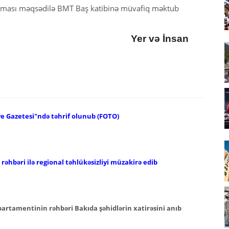
lması məqsədilə BMT Baş katibinə müvafiq məktub
Yer və İnsan
ye Gazetesi"ndə təhrif olunub (FOTO)
əhbəri ilə regional təhlükəsizliyi müzakirə edib
epartamentinin rəhbəri Bakıda şəhidlərin xatirəsini anıb