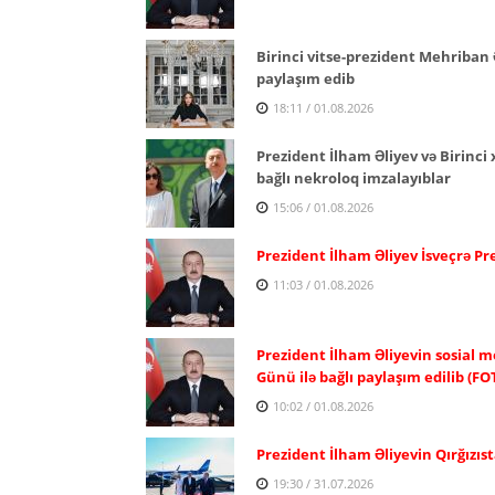
Birinci vitse-prezident Mehriban 
paylaşım edib
18:11 / 01.08.2026
Prezident İlham Əliyev və Birinc
bağlı nekroloq imzalayıblar
15:06 / 01.08.2026
Prezident İlham Əliyev İsveçrə P
11:03 / 01.08.2026
Prezident İlham Əliyevin sosial m
Günü ilə bağlı paylaşım edilib (FO
10:02 / 01.08.2026
Prezident İlham Əliyevin Qırğızıst
19:30 / 31.07.2026