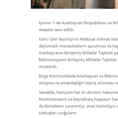
İyunun 1-də Azərbaycan Respublikası və Mik
əlaqələr təsis edilib.
Xarici İşlər Nazirliyinin Mətbuat xidməti id
diplomatik münasibətlərin qurulması ilə b
Azərbaycanın Birləşmiş Millətlər Təşkilatı
Mikroneziyanın Birləşmiş Millətlər Təşkila
imzalanıb.
Birgə Kommünikedə Azərbaycan və Mikroneziy
anlaşma və əməkdaşlığın təşviq olunması ni
Sənəddə, həmçinin hər iki dövlətin hökumə
Nizamnaməsini və beynəlxalq hüququn hamıl
də dövlətlərin suverenliyi, ərazi bütövlüyü 
tutduqları vurğulanır.