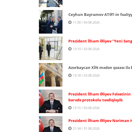
Ceyhun Bayramov ATƏT-in fəaliyyə
11:30 / 04.08.2026
Prezident İlham Əliyev “Yeni Səng
13:19 / 03.08.2026
Azərbaycan XİN mədən qəzası ilə b
13:18 / 03.08.2026
Prezident İlham Əliyev Fələstinin
barədə protokolu təsdiqləyib
13:15 / 03.08.2026
Prezident İlham Əliyev Nəriman H
21:34 / 01.08.2026