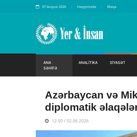
07 Avqust 2026
Haqqımızda
Əlaqə
ANA
ANALİTİKA
SİYASƏT
SƏHİFƏ
Azərbaycan və Mik
diplomatik əlaqələr
12:50 / 02.06.2026