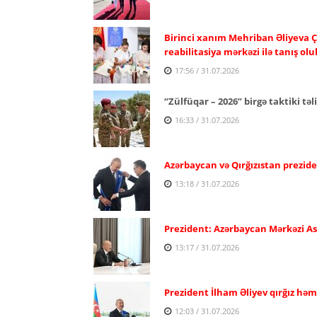
Birinci xanım Mehriban Əliyeva Ç
reabilitasiya mərkəzi ilə tanış olu
17:56 / 31.07.2026
“Zülfüqar – 2026” birgə taktiki təl
16:33 / 31.07.2026
Azərbaycan və Qırğızıstan prezide
13:18 / 31.07.2026
Prezident: Azərbaycan Mərkəzi Asiy
13:17 / 31.07.2026
Prezident İlham Əliyev qırğız həm
12:03 / 31.07.2026