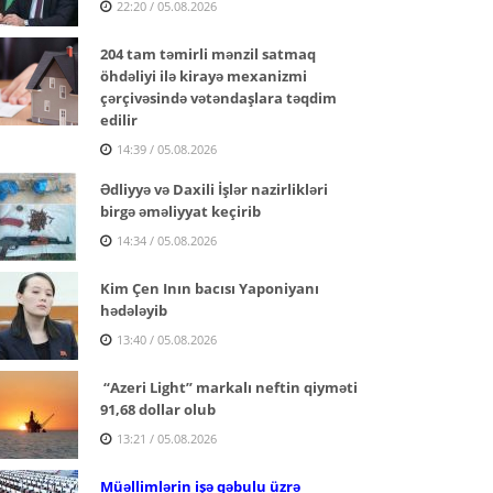
22:20 / 05.08.2026
204 tam təmirli mənzil satmaq
öhdəliyi ilə kirayə mexanizmi
çərçivəsində vətəndaşlara təqdim
edilir
14:39 / 05.08.2026
Ədliyyə və Daxili İşlər nazirlikləri
birgə əməliyyat keçirib
14:34 / 05.08.2026
Kim Çen Inın bacısı Yaponiyanı
hədələyib
13:40 / 05.08.2026
“Azeri Light” markalı neftin qiyməti
91,68 dollar olub
13:21 / 05.08.2026
Müəllimlərin işə qəbulu üzrə