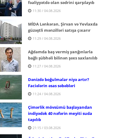
fəaliyyətdə olan sədrini qarşılayıb
11:30 / 04.08.2026
MİDA Lənkəran, Şirvan və Yevlaxda
güzəştli mənzilləri satışa çıxarır
11:29 / 04.08.2026
Ağdamda baş vermiş yanğınlarla
bağlı şübhəli bilinən şəxs saxlanılıb
11:27 / 04.08.2026
Dənizdə boğulmalar niyə artır?
Faciələrin əsas səbəbləri
11:24 / 04.08.2026
Çimərlik mövsümü başlayandan
indiyədək 40 nəfərin meyiti suda
tapılıb
21:15 / 03.08.2026