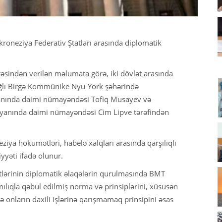
roneziya Federativ Ştatları arasında diplomatik
arəsindən verilən məlumata görə, iki dövlət arasında
ağlı Birgə Kommünike Nyu-York şəhərində
 yanında daimi nümayəndəsi Tofiq Musayev və
tı yanında daimi nümayəndəsi Cim Lipve tərəfindən
a hökumətləri, habelə xalqları arasında qarşılıqlı
yyəti ifadə olunur.
tlərinin diplomatik əlaqələrin qurulmasında BMT
ıqla qəbul edilmiş norma və prinsiplərini, xüsusən
və onların daxili işlərinə qarışmamaq prinsipini əsas