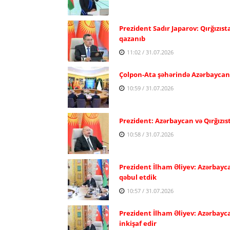
Prezident Sadır Japarov: Qırğızıst
qazanıb
11:02 / 31.07.2026
Çolpon-Ata şəhərində Azərbaycan və
10:59 / 31.07.2026
Prezident: Azərbaycan və Qırğızıs
10:58 / 31.07.2026
Prezident İlham Əliyev: Azərbayca
qəbul etdik
10:57 / 31.07.2026
Prezident İlham Əliyev: Azərbayc
inkişaf edir