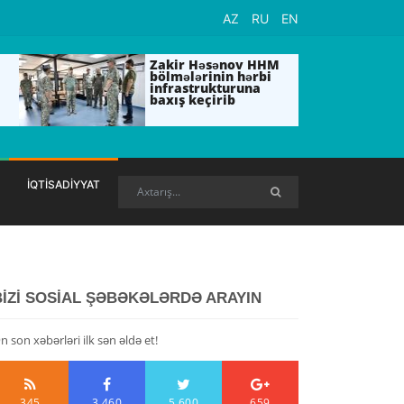
AZ
RU
EN
Zakir Həsənov HHM
bölmələrinin hərbi
infrastrukturuna
baxış keçirib
İQTİSADİYYAT
BİZİ SOSİAL ŞƏBƏKƏLƏRDƏ ARAYIN
n son xəbərləri ilk sən əldə et!
345
3,460
5,600
659