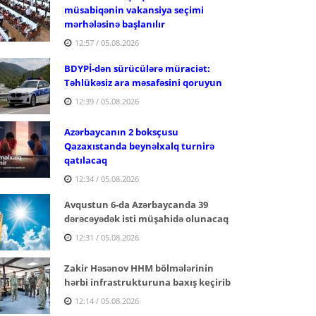
müsabiqənin vakansiya seçimi
mərhələsinə başlanılır
12:57 / 05.08.2026
BDYPİ-dən sürücülərə müraciət:
Təhlükəsiz ara məsafəsini qoruyun
12:39 / 05.08.2026
Azərbaycanın 2 boksçusu
Qazaxıstanda beynəlxalq turnirə
qatılacaq
12:34 / 05.08.2026
Avqustun 6-da Azərbaycanda 39
dərəcəyədək isti müşahidə olunacaq
12:31 / 05.08.2026
Zakir Həsənov HHM bölmələrinin
hərbi infrastrukturuna baxış keçirib
12:14 / 05.08.2026