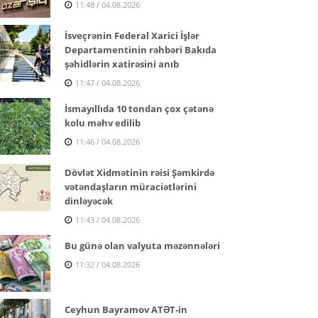
11:48 / 04.08.2026
İsveçrənin Federal Xarici İşlər
Departamentinin rəhbəri Bakıda
şəhidlərin xatirəsini anıb
11:47 / 04.08.2026
İsmayıllıda 10 tondan çox çətənə
kolu məhv edilib
11:46 / 04.08.2026
Dövlət Xidmətinin rəisi Şəmkirdə
vətəndaşların müraciətlərini
dinləyəcək
11:43 / 04.08.2026
Bu günə olan valyuta məzənnələri
11:32 / 04.08.2026
Ceyhun Bayramov ATƏT-in