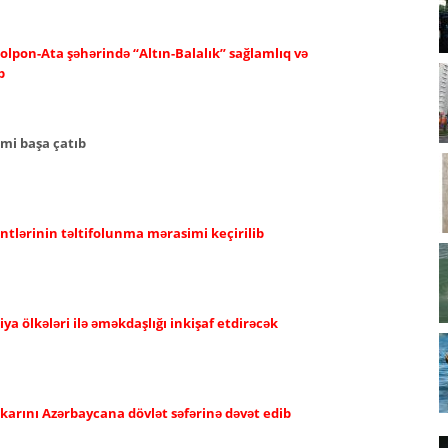
olpon-Ata şəhərində “Altın-Balalık” sağlamlıq və
b
imi başa çatıb
ntlərinin təltifolunma mərasimi keçirilib
a ölkələri ilə əməkdaşlığı inkişaf etdirəcək
karını Azərbaycana dövlət səfərinə dəvət edib