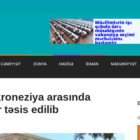
Müəllimlərin işə
qəbulu üzrə
müsabiqənin
vakansiya seçimi
mərhələsinə
başlanılır
CƏMİYYƏT
DÜNYA
HADİSƏ
İDMAN
MƏDƏNİYYƏT
roneziya arasında
 təsis edilib
Ə