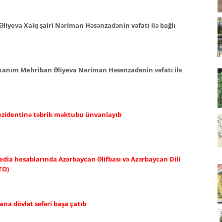
Əliyeva Xalq şairi Nəriman Həsənzadənin vəfatı ilə bağlı
i xanım Mehriban Əliyeva Nəriman Həsənzadənin vəfatı ilə
rezidentinə təbrik məktubu ünvanlayıb
edia hesablarında Azərbaycan Əlifbası və Azərbaycan Dili
TO)
ana dövlət səfəri başa çatıb