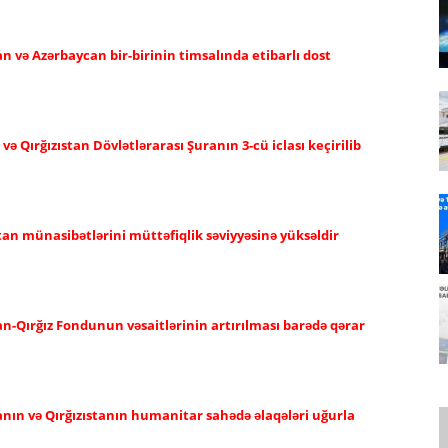
an və Azərbaycan bir-birinin timsalında etibarlı dost
 Qırğızıstan Dövlətlərarası Şuranın 3-cü iclası keçirilib
tan münasibətlərini müttəfiqlik səviyyəsinə yüksəldir
n-Qırğız Fondunun vəsaitlərinin artırılması barədə qərar
anın və Qırğızıstanın humanitar sahədə əlaqələri uğurla