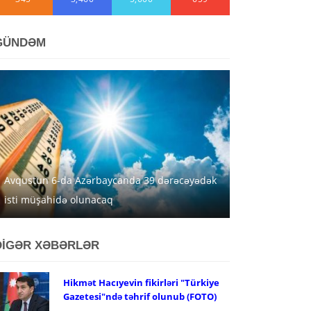
GÜNDƏM
Avqustun 6-da Azərbaycanda 39 dərəcəyədək
isti müşahidə olunacaq
DİGƏR XƏBƏRLƏR
Hikmət Hacıyevin fikirləri "Türkiye
Gazetesi"ndə təhrif olunub (FOTO)