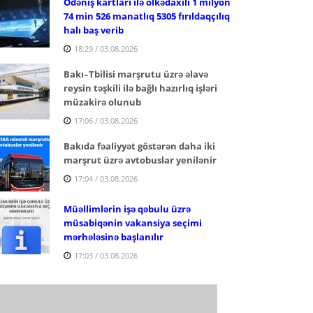
Ödəniş kartları ilə ölkədaxili 1 milyon
74 min 526 manatlıq 5305 fırıldaqçılıq
halı baş verib
18:29 / 03.08.2026
Bakı–Tbilisi marşrutu üzrə əlavə
reysin təşkili ilə bağlı hazırlıq işləri
müzakirə olunub
17:06 / 03.08.2026
Bakıda fəaliyyət göstərən daha iki
marşrut üzrə avtobuslar yenilənir
17:04 / 03.08.2026
Müəllimlərin işə qəbulu üzrə
müsabiqənin vakansiya seçimi
mərhələsinə başlanılır
17:03 / 03.08.2026