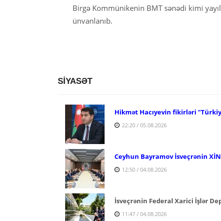
Birgə Kommünikenin BMT sənədi kimi yayı
ünvanlanıb.
SİYASƏT
Hikmət Hacıyevin fikirləri "Türki
22:20 / 05.08.2026
Ceyhun Bayramov İsveçrənin XİN r
12:50 / 04.08.2026
İsveçrənin Federal Xarici İşlər D
11:47 / 04.08.2026