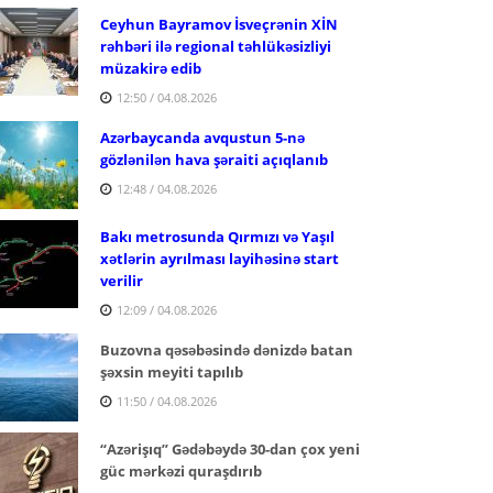
Ceyhun Bayramov İsveçrənin XİN
rəhbəri ilə regional təhlükəsizliyi
müzakirə edib
12:50 / 04.08.2026
Azərbaycanda avqustun 5-nə
gözlənilən hava şəraiti açıqlanıb
12:48 / 04.08.2026
Bakı metrosunda Qırmızı və Yaşıl
xətlərin ayrılması layihəsinə start
verilir
12:09 / 04.08.2026
Buzovna qəsəbəsində dənizdə batan
şəxsin meyiti tapılıb
11:50 / 04.08.2026
“Azərişıq” Gədəbəydə 30-dan çox yeni
güc mərkəzi quraşdırıb