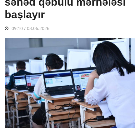
sənəd qəbulu mərhələsi
başlayır
09:10 / 03.06.2026