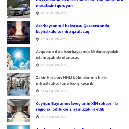
məsafəsini qoruyun
12:39 / 05.08.2026
Azərbaycanın 2 boksçusu Qazaxıstanda
beynəlxalq turnirə qatılacaq
12:34 / 05.08.2026
Avqustun 6-da Azərbaycanda 39 dərəcəyədək
isti müşahidə olunacaq
12:31 / 05.08.2026
Zakir Həsənov HHM bölmələrinin hərbi
infrastrukturuna baxış keçirib
12:14 / 05.08.2026
Ceyhun Bayramov İsveçrənin XİN rəhbəri ilə
regional təhlükəsizliyi müzakirə edib
12:50 / 04.08.2026