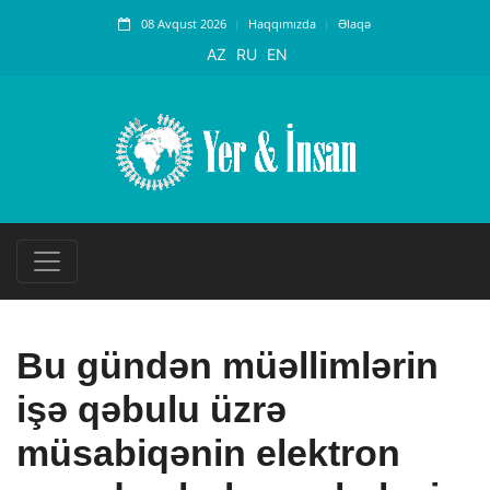
08 Avqust 2026
Haqqımızda
Əlaqə
AZ
RU
EN
Bu gündən müəllimlərin
işə qəbulu üzrə
müsabiqənin elektron