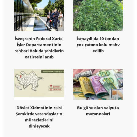
İsveçrənin Federal Xarici
İsmayıllıda 10 tondan
İşlər Departamentinin
çox çətənə kolu məhv
rəhbəri Bakıda şəhidlərin
edilib
xatirəsini anıb
Dövlət Xidmətinin rəisi
Bu günə olan valyuta
Şəmkirdə vətəndaşların
məzənnələri
müraciətlərini
dinləyəcək