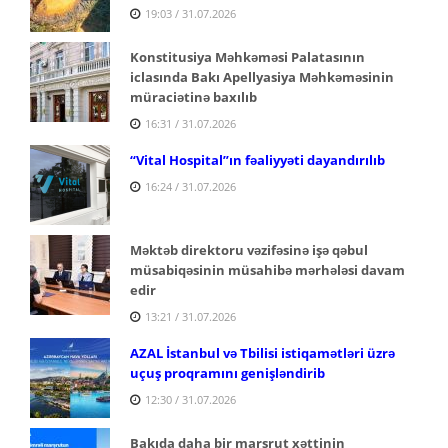
19:03 / 31.07.2026
Konstitusiya Məhkəməsi Palatasının
iclasında Bakı Apellyasiya Məhkəməsinin
müraciətinə baxılıb
16:31 / 31.07.2026
“Vital Hospital”ın fəaliyyəti dayandırılıb
16:24 / 31.07.2026
Məktəb direktoru vəzifəsinə işə qəbul
müsabiqəsinin müsahibə mərhələsi davam
edir
13:21 / 31.07.2026
AZAL İstanbul və Tbilisi istiqamətləri üzrə
uçuş proqramını genişləndirib
12:30 / 31.07.2026
Bakıda daha bir marşrut xəttinin