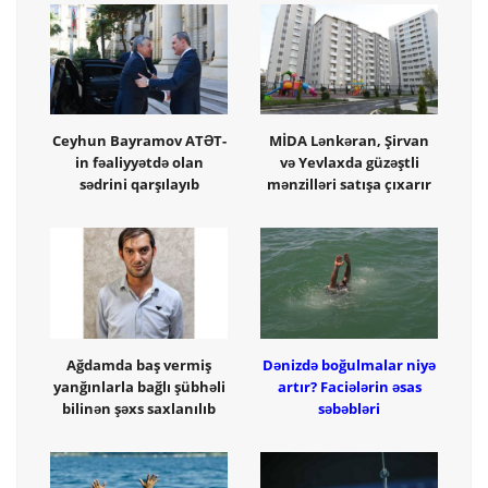
Ceyhun Bayramov ATƏT-
MİDA Lənkəran, Şirvan
in fəaliyyətdə olan
və Yevlaxda güzəştli
sədrini qarşılayıb
mənzilləri satışa çıxarır
Ağdamda baş vermiş
Dənizdə boğulmalar niyə
yanğınlarla bağlı şübhəli
artır? Faciələrin əsas
bilinən şəxs saxlanılıb
səbəbləri