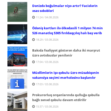
Dənizdə boğulmalar niyə artır? Faciələrin
əsas səbəbləri
11:24 / 04.08.2026
Ödəniş kartları ilə ölkədaxili 1 milyon 74 min
526 manatlıq 5305 fırıldaqçılıq halı baş verib
18:29 / 03.08.2026
Bakıda fəaliyyət göstərən daha iki marşrut
üzrə avtobuslar yenilənir
17:04 / 03.08.2026
Müəllimlərin işə qəbulu üzrə müsabiqənin
vakansiya seçimi mərhələsinə başlanılır
17:03 / 03.08.2026
Prokurorluq orqanlarında qulluğa qəbulla
bağlı sənəd qəbulu davam etdirilir
15:37 / 03.08.2026