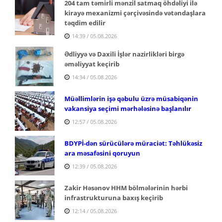
204 tam təmirli mənzil satmaq öhdəliyi ilə
kirayə mexanizmi çərçivəsində vətəndaşlara
təqdim edilir
14:39 / 05.08.2026
Ədliyyə və Daxili İşlər nazirlikləri birgə
əməliyyat keçirib
14:34 / 05.08.2026
Müəllimlərin işə qəbulu üzrə müsabiqənin
vakansiya seçimi mərhələsinə başlanılır
12:57 / 05.08.2026
BDYPİ-dən sürücülərə müraciət: Təhlükəsiz
ara məsafəsini qoruyun
12:39 / 05.08.2026
Zakir Həsənov HHM bölmələrinin hərbi
infrastrukturuna baxış keçirib
12:14 / 05.08.2026