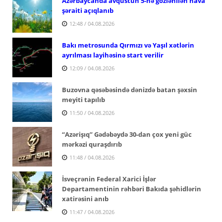
Azərbaycanda avqustun 5-nə gözlənilən hava
şəraiti açıqlanıb
12:48 / 04.08.2026
Bakı metrosunda Qırmızı və Yaşıl xətlərin
ayrılması layihəsinə start verilir
12:09 / 04.08.2026
Buzovna qəsəbəsində dənizdə batan şəxsin
meyiti tapılıb
11:50 / 04.08.2026
“Azərişıq” Gədəbəydə 30-dan çox yeni güc
mərkəzi quraşdırıb
11:48 / 04.08.2026
İsveçrənin Federal Xarici İşlər
Departamentinin rəhbəri Bakıda şəhidlərin
xatirəsini anıb
11:47 / 04.08.2026