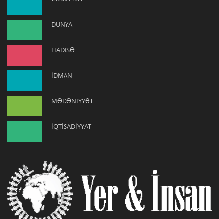
DÜNYA
HADİSƏ
İDMAN
MƏDƏNİYYƏT
İQTİSADİYYAT