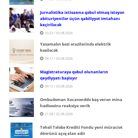
Jurnalistika ixtisasına qəbul olmaq istəyən
abituriyentlər üçün qabiliyyət imtahanı
keçiriləcək
10:23 / 03.08.2026
Yasamalın bəzi ərazilərində elektrik
kəsiləcək
09:17 / 03.08.2026
Magistraturaya qəbul olunanların
qeydiyyatı başlayır
09:15 / 03.08.2026
Ombudsman Xocavənddə baş verən mina
hadisəsinə reaksiya verib
21:58 / 02.08.2026
Təhsil Tələbə Krediti Fondu yeni müraciət
dövrünü açıq elan edir