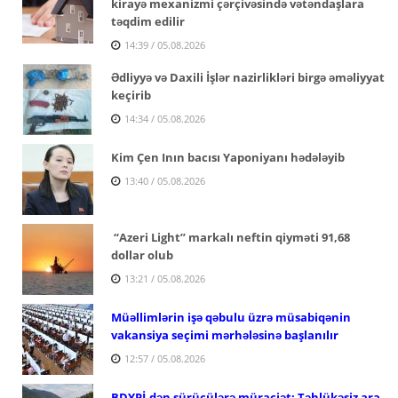
kirayə mexanizmi çərçivəsində vətəndaşlara
təqdim edilir
14:39 / 05.08.2026
Ədliyyə və Daxili İşlər nazirlikləri birgə əməliyyat
keçirib
14:34 / 05.08.2026
Kim Çen Inın bacısı Yaponiyanı hədələyib
13:40 / 05.08.2026
“Azeri Light” markalı neftin qiyməti 91,68
dollar olub
13:21 / 05.08.2026
Müəllimlərin işə qəbulu üzrə müsabiqənin
vakansiya seçimi mərhələsinə başlanılır
12:57 / 05.08.2026
BDYPİ-dən sürücülərə müraciət: Təhlükəsiz ara