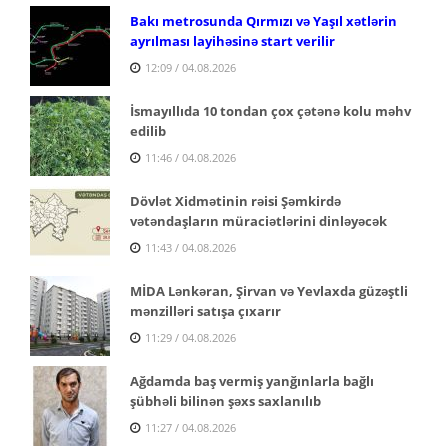
Bakı metrosunda Qırmızı və Yaşıl xətlərin
ayrılması layihəsinə start verilir
12:09 / 04.08.2026
İsmayıllıda 10 tondan çox çətənə kolu məhv
edilib
11:46 / 04.08.2026
Dövlət Xidmətinin rəisi Şəmkirdə
vətəndaşların müraciətlərini dinləyəcək
11:43 / 04.08.2026
MİDA Lənkəran, Şirvan və Yevlaxda güzəştli
mənzilləri satışa çıxarır
11:29 / 04.08.2026
Ağdamda baş vermiş yanğınlarla bağlı
şübhəli bilinən şəxs saxlanılıb
11:27 / 04.08.2026