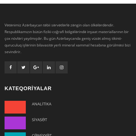
Vətənimiz Azərbaycan təbii sərvətlərlə zəngin olan ölkələrdəndir.
Respublikamızın bütün fiziki-coğrafi bölgələrində inşaat materiallarının bir
çox növləri yayılmışdır. Bu gün Azərbaycanda geniş vüsət almış tikinti-
quruculuq işlərinin bilavasitə yerli mineral xammal hesabına görülməsi bizi
sevindirir.
KATEQORİYALAR
ANALİTİKA
SİYASƏT
CƏMİYYƏT