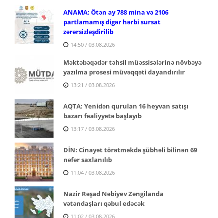
ANAMA: Ötən ay 788 mina və 2106
partlamamış digər hərbi sursat
zərərsizləşdirilib
14:50 / 03.08.2026
Məktəbəqədər təhsil müəssisələrinə növbəyə
yazılma prosesi müvəqqəti dayandırılır
13:21 / 03.08.2026
AQTA: Yenidən qurulan 16 heyvan satışı
bazarı fəaliyyətə başlayıb
13:17 / 03.08.2026
DİN: Cinayət törətməkdə şübhəli bilinən 69
nəfər saxlanılıb
11:04 / 03.08.2026
Nazir Rəşad Nəbiyev Zəngilanda
vətəndaşları qəbul edəcək
11:02 / 03.08.2026