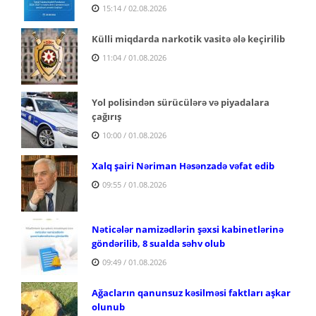
15:14 / 02.08.2026
Külli miqdarda narkotik vasitə ələ keçirilib
11:04 / 01.08.2026
Yol polisindən sürücülərə və piyadalara
çağırış
10:00 / 01.08.2026
Xalq şairi Nəriman Həsənzadə vəfat edib
09:55 / 01.08.2026
Nəticələr namizədlərin şəxsi kabinetlərinə
göndərilib, 8 sualda səhv olub
09:49 / 01.08.2026
Ağacların qanunsuz kəsilməsi faktları aşkar
olunub