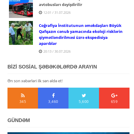
avtobusları dəyişdirilir
12:01 / 31.07.2026
Coğrafiya İnstitutunun əməkdaşları Böyük
Qafqazın cənub yamacında ekoloji risklərin
qiymətləndirilməsi üzrə ekspedisiya
aparıblar
20:13 / 30.07.2026
BİZİ SOSİAL ŞƏBƏKƏLƏRDƏ ARAYIN
Ən son xəbərləri ilk sən əldə et!
345
3,460
5,600
659
GÜNDƏM