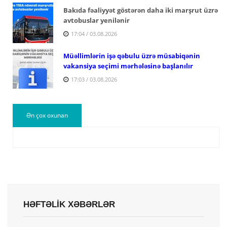
Bakıda fəaliyyət göstərən daha iki marşrut üzrə
avtobuslar yenilənir
17:04 / 03.08.2026
Müəllimlərin işə qəbulu üzrə müsabiqənin
vakansiya seçimi mərhələsinə başlanılır
17:03 / 03.08.2026
Ən çox oxunan
HƏFTƏLİK XƏBƏRLƏR