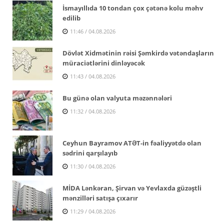
İsmayıllıda 10 tondan çox çətənə kolu məhv
edilib
11:46 / 04.08.2026
Dövlət Xidmətinin rəisi Şəmkirdə vətəndaşların
müraciətlərini dinləyəcək
11:43 / 04.08.2026
Bu günə olan valyuta məzənnələri
11:32 / 04.08.2026
Ceyhun Bayramov ATƏT-in fəaliyyətdə olan
sədrini qarşılayıb
11:30 / 04.08.2026
MİDA Lənkəran, Şirvan və Yevlaxda güzəştli
mənzilləri satışa çıxarır
11:29 / 04.08.2026