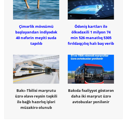
Çimərlik mövsümü
Ödəniş kartları ilə
başlayandan indiyədək
ölkədaxili 1 milyon 74
40 nəfərin meyiti suda
min 526 manatlıq 5305
tapılıb
fırıldaqçılıq halı baş verib
Bakı–Tbilisi marşrutu
Bakıda fəaliyyət göstərən
üzrə əlavə reysin təşkili
daha iki marşrut üzrə
ilə bağlı hazırlıq işləri
avtobuslar yenilənir
müzakirə olunub