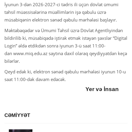
İyunun 3-dən 2026-2027-ci tədris ili üçün dövlət ümumi
təhsil müəssisələrinə müəllimlərin işə qəbulu üzrə
müsabiqənin elektron sənəd qəbulu mərhələsi başlayır.
Məktəbəqədər və Ümumi Təhsil üzrə Dövlət Agentliyindən
bildirilib ki, müsabiqədə iştirak etmək istəyən şəxslər “Digital
Login” əldə etdikdən sonra iyunun 3-ü saat 11:00-
dan www.miq.edu.az saytına daxil olaraq qeydiyyatdan keçə
bilərlər.
Qeyd edək ki, elektron sənəd qəbulu mərhələsi iyunun 10-u
saat 11:00-dək davam edəcək.
Yer və İnsan
CƏMİYYƏT