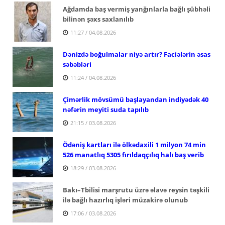
Ağdamda baş vermiş yanğınlarla bağlı şübhəli
bilinən şəxs saxlanılıb
11:27 / 04.08.2026
Dənizdə boğulmalar niyə artır? Faciələrin əsas
səbəbləri
11:24 / 04.08.2026
Çimərlik mövsümü başlayandan indiyədək 40
nəfərin meyiti suda tapılıb
21:15 / 03.08.2026
Ödəniş kartları ilə ölkədaxili 1 milyon 74 min
526 manatlıq 5305 fırıldaqçılıq halı baş verib
18:29 / 03.08.2026
Bakı–Tbilisi marşrutu üzrə əlavə reysin təşkili
ilə bağlı hazırlıq işləri müzakirə olunub
17:06 / 03.08.2026