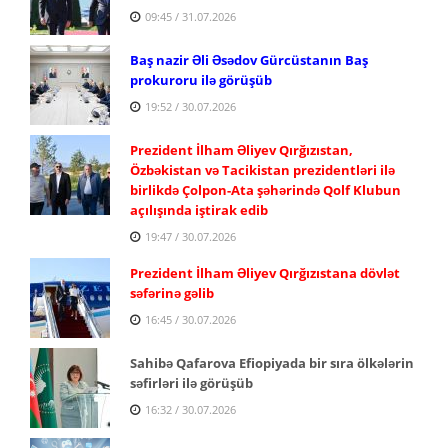
09:45 / 31.07.2026
Baş nazir Əli Əsədov Gürcüstanın Baş
prokuroru ilə görüşüb
19:52 / 30.07.2026
Prezident İlham Əliyev Qırğızıstan,
Özbəkistan və Tacikistan prezidentləri ilə
birlikdə Çolpon-Ata şəhərində Qolf Klubun
açılışında iştirak edib
19:47 / 30.07.2026
Prezident İlham Əliyev Qırğızıstana dövlət
səfərinə gəlib
16:45 / 30.07.2026
Sahibə Qafarova Efiopiyada bir sıra ölkələrin
səfirləri ilə görüşüb
16:32 / 30.07.2026