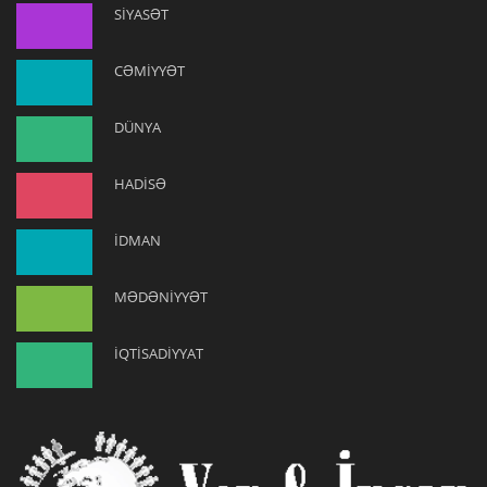
SİYASƏT
CƏMİYYƏT
DÜNYA
HADİSƏ
İDMAN
MƏDƏNİYYƏT
İQTİSADİYYAT