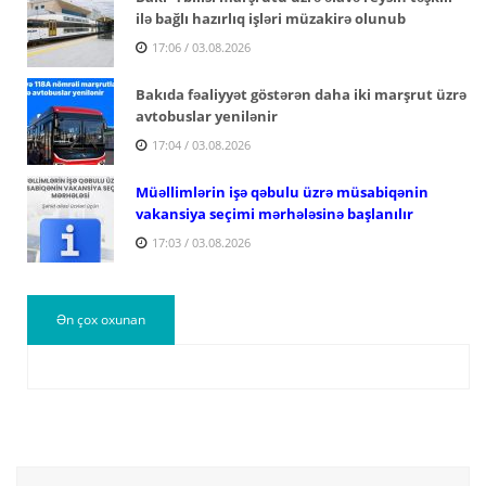
ilə bağlı hazırlıq işləri müzakirə olunub
17:06 / 03.08.2026
Bakıda fəaliyyət göstərən daha iki marşrut üzrə
avtobuslar yenilənir
17:04 / 03.08.2026
Müəllimlərin işə qəbulu üzrə müsabiqənin
vakansiya seçimi mərhələsinə başlanılır
17:03 / 03.08.2026
Ən çox oxunan