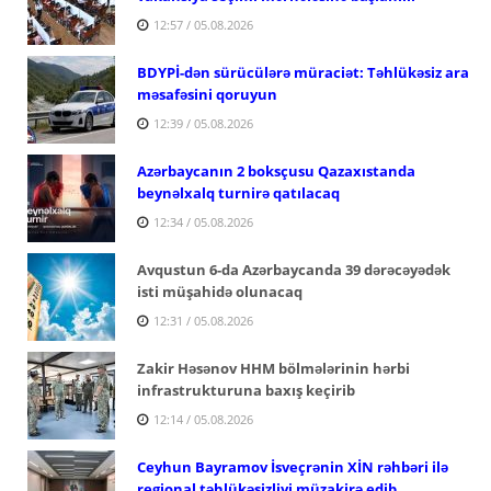
12:57 / 05.08.2026
BDYPİ-dən sürücülərə müraciət: Təhlükəsiz ara
məsafəsini qoruyun
12:39 / 05.08.2026
Azərbaycanın 2 boksçusu Qazaxıstanda
beynəlxalq turnirə qatılacaq
12:34 / 05.08.2026
Avqustun 6-da Azərbaycanda 39 dərəcəyədək
isti müşahidə olunacaq
12:31 / 05.08.2026
Zakir Həsənov HHM bölmələrinin hərbi
infrastrukturuna baxış keçirib
12:14 / 05.08.2026
Ceyhun Bayramov İsveçrənin XİN rəhbəri ilə
regional təhlükəsizliyi müzakirə edib