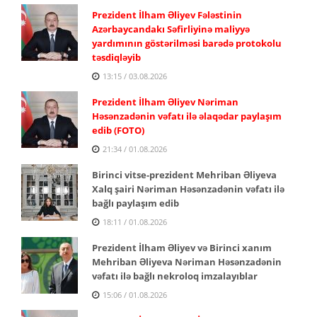
Prezident İlham Əliyev Fələstinin
Azərbaycandakı Səfirliyinə maliyyə
yardımının göstərilməsi barədə protokolu
təsdiqləyib
13:15 / 03.08.2026
Prezident İlham Əliyev Nəriman
Həsənzadənin vəfatı ilə əlaqədar paylaşım
edib (FOTO)
21:34 / 01.08.2026
Birinci vitse-prezident Mehriban Əliyeva
Xalq şairi Nəriman Həsənzadənin vəfatı ilə
bağlı paylaşım edib
18:11 / 01.08.2026
Prezident İlham Əliyev və Birinci xanım
Mehriban Əliyeva Nəriman Həsənzadənin
vəfatı ilə bağlı nekroloq imzalayıblar
15:06 / 01.08.2026