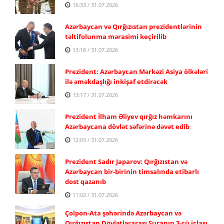
16:33 / 31.07.2026
Azərbaycan və Qırğızıstan prezidentlərinin
təltifolunma mərasimi keçirilib
13:18 / 31.07.2026
Prezident: Azərbaycan Mərkəzi Asiya ölkələri
ilə əməkdaşlığı inkişaf etdirəcək
13:17 / 31.07.2026
Prezident İlham Əliyev qırğız həmkarını
Azərbaycana dövlət səfərinə dəvət edib
12:03 / 31.07.2026
Prezident Sadır Japarov: Qırğızıstan və
Azərbaycan bir-birinin timsalında etibarlı
dost qazanıb
11:02 / 31.07.2026
Çolpon-Ata şəhərində Azərbaycan və
Qırğızıstan Dövlətlərarası Şuranın 3-cü iclası