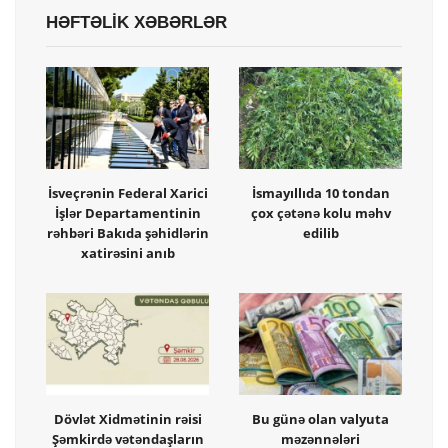
HƏFTƏLİK XƏBƏRLƏR
İsveçrənin Federal Xarici
İsmayıllıda 10 tondan
İşlər Departamentinin
çox çətənə kolu məhv
rəhbəri Bakıda şəhidlərin
edilib
xatirəsini anıb
Dövlət Xidmətinin rəisi
Bu günə olan valyuta
Şəmkirdə vətəndaşların
məzənnələri