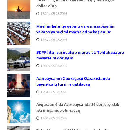
dollar olub
13:21 / 05.08.2026
Müəllimlərin işə qəbulu üzrə müsabiqənin
vakansiya seçimi mərhələsinə başlanılır
12:57 / 05.08.2026
BDYPİ-dən sürücülərə müraciət: Təhlükəsiz ara
məsafəsini qoruyun
12:39 / 05.08.2026
Azərbaycanın 2 boksçusu Qazaxıstanda
beynəlxalq turnirə qatılacaq
12:34 / 05.08.2026
Avqustun 6-da Azərbaycanda 39 dərəcəyədək
isti müşahidə olunacaq
12:31 / 05.08.2026