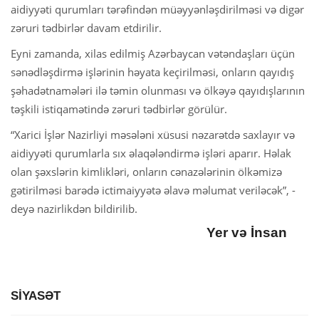
aidiyyəti qurumları tərəfindən müəyyənləşdirilməsi və digər
zəruri tədbirlər davam etdirilir.
‎Eyni zamanda, xilas edilmiş Azərbaycan vətəndaşları üçün
sənədləşdirmə işlərinin həyata keçirilməsi, onların qayıdış
şəhadətnamələri ilə təmin olunması və ölkəyə qayıdışlarının
təşkili istiqamətində zəruri tədbirlər görülür.
“Xarici İşlər Nazirliyi məsələni xüsusi nəzarətdə saxlayır və
aidiyyəti qurumlarla sıx əlaqələndirmə işləri aparır. Həlak
olan şəxslərin kimlikləri, onların cənazələrinin ölkəmizə
gətirilməsi barədə ictimaiyyətə əlavə məlumat veriləcək”, -
deyə nazirlikdən bildirilib.
Yer və İnsan
SİYASƏT