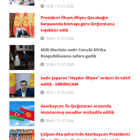
10:56 / 31.07.2026
Prezident İlham Əliyev Qarabağın
bərpasında köməyə görə Qırğızıstana
təşəkkür edib
10:54 / 31.07.2026
Milli Məclisin sədri Cənubi Afrika
Respublikasına səfərə gedib
10:36 / 31.07.2026
Sadır Japarov “Heydər Əliyev” ordeni ilə təltif
edilib - SƏRƏNCAM
10:31 / 31.07.2026
Azərbaycan ilə Qırğızıstan arasında
imzalanmış sənədlər mübadilə edilib
09:49 / 31.07.2026
Çolpon-Ata şəhərində Azərbaycan Prezidenti