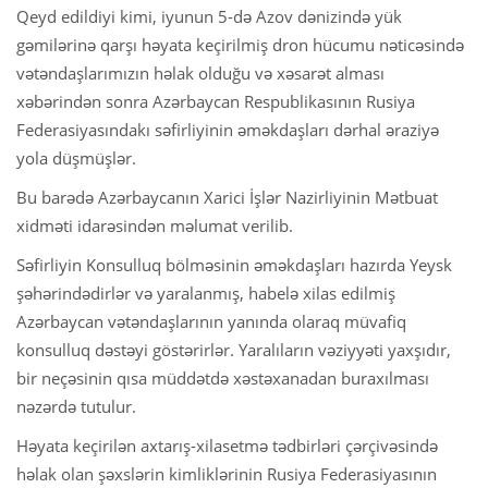
Qeyd edildiyi kimi, iyunun 5-də Azov dənizində yük
gəmilərinə qarşı həyata keçirilmiş dron hücumu nəticəsində
vətəndaşlarımızın həlak olduğu və xəsarət alması
xəbərindən sonra Azərbaycan Respublikasının Rusiya
Federasiyasındakı səfirliyinin əməkdaşları dərhal əraziyə
yola düşmüşlər.
Bu barədə Azərbaycanın Xarici İşlər Nazirliyinin Mətbuat
xidməti idarəsindən məlumat verilib.
Səfirliyin Konsulluq bölməsinin əməkdaşları hazırda Yeysk
şəhərindədirlər və yaralanmış, habelə xilas edilmiş
Azərbaycan vətəndaşlarının yanında olaraq müvafiq
konsulluq dəstəyi göstərirlər. Yaralıların vəziyyəti yaxşıdır,
bir neçəsinin qısa müddətdə xəstəxanadan buraxılması
nəzərdə tutulur.
Həyata keçirilən axtarış-xilasetmə tədbirləri çərçivəsində
həlak olan şəxslərin kimliklərinin Rusiya Federasiyasının