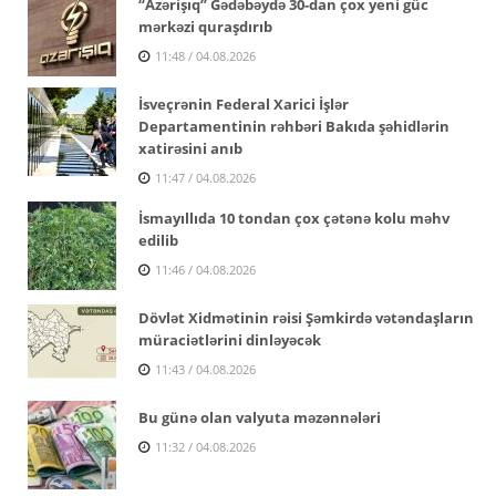
“Azərişıq” Gədəbəydə 30-dan çox yeni güc
mərkəzi quraşdırıb
11:48 / 04.08.2026
İsveçrənin Federal Xarici İşlər
Departamentinin rəhbəri Bakıda şəhidlərin
xatirəsini anıb
11:47 / 04.08.2026
İsmayıllıda 10 tondan çox çətənə kolu məhv
edilib
11:46 / 04.08.2026
Dövlət Xidmətinin rəisi Şəmkirdə vətəndaşların
müraciətlərini dinləyəcək
11:43 / 04.08.2026
Bu günə olan valyuta məzənnələri
11:32 / 04.08.2026