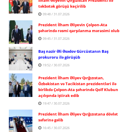
İlham Əliyevin Qırğızıstan Prezidenti ilə
təkbətək görüşü keçirilib
09:48 / 31.07.2026
Prezident İlham Əliyevin Çolpon-Ata
şəhərində rəsmi qarşılanma mərasimi olub
09:45 / 31.07.2026
Baş nazir Əli Əsədov Gürcüstanın Baş
prokuroru ilə görüşüb
19:52 / 30.07.2026
Prezident İlham Əliyev Qırğızıstan,
Özbəkistan və Tacikistan prezidentləri ilə
birlikdə Çolpon-Ata şəhərində Qolf Klubun
açılışında iştirak edib
19:47 / 30.07.2026
Prezident İlham Əliyev Qırğızıstana dövlət
səfərinə gəlib
16:45 / 30.07.2026