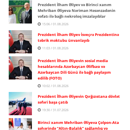
Prezident İlham Əliyev və Birinci xanım
Mehriban Əliyeva Nəriman Həsənzadənin
vəfatı ilə bağlı nekroloq imzalayıblar
15:06 / 01.08.2026
Prezident İlham Əliyev İsveçrə Prezidentinə
təbrik məktubu ünvanlayıb
11:03 / 01.08.2026
Prezident İlham Əliyevin sosial media
hesablarında Azərbaycan Əlifbası və
Azərbaycan Dili Günü ilə bağlı paylaşım
edilib (FOTO)
10:02 / 01.08.2026
Prezident İlham Əliyevin Qırğızıstana dövlət
səfəri başa çatıb
19:30 / 31.07.2026
Birinci xanım Mehriban Əliyeva Çolpon-Ata
şəhərində “Altın-Balalık” sağlamlıq və