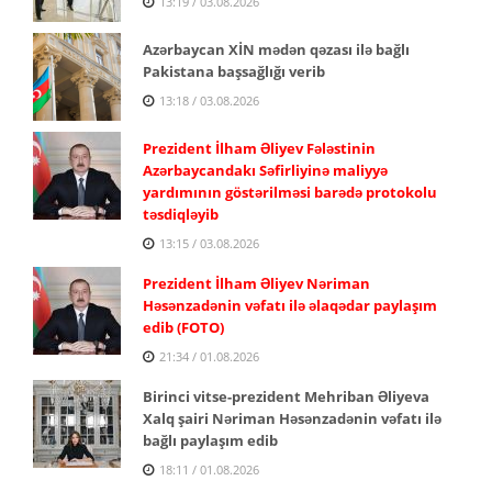
13:19 / 03.08.2026
Azərbaycan XİN mədən qəzası ilə bağlı
Pakistana başsağlığı verib
13:18 / 03.08.2026
Prezident İlham Əliyev Fələstinin
Azərbaycandakı Səfirliyinə maliyyə
yardımının göstərilməsi barədə protokolu
təsdiqləyib
13:15 / 03.08.2026
Prezident İlham Əliyev Nəriman
Həsənzadənin vəfatı ilə əlaqədar paylaşım
edib (FOTO)
21:34 / 01.08.2026
Birinci vitse-prezident Mehriban Əliyeva
Xalq şairi Nəriman Həsənzadənin vəfatı ilə
bağlı paylaşım edib
18:11 / 01.08.2026