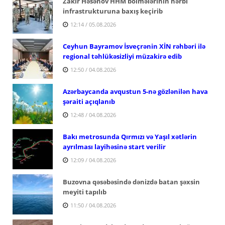
Zakir Həsənov HHM bölmələrinin hərbi
infrastrukturuna baxış keçirib
12:14 / 05.08.2026
Ceyhun Bayramov İsveçrənin XİN rəhbəri ilə
regional təhlükəsizliyi müzakirə edib
12:50 / 04.08.2026
Azərbaycanda avqustun 5-nə gözlənilən hava
şəraiti açıqlanıb
12:48 / 04.08.2026
Bakı metrosunda Qırmızı və Yaşıl xətlərin
ayrılması layihəsinə start verilir
12:09 / 04.08.2026
Buzovna qəsəbəsində dənizdə batan şəxsin
meyiti tapılıb
11:50 / 04.08.2026