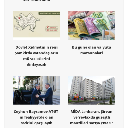
Dövlət Xidmətinin rəisi
Bu günə olan valyuta
Şəmkirdə vətəndaşların
məzənnələri
müraciətlərini
dinləyəcək
Ceyhun Bayramov ATƏT-
MİDA Lənkəran, Şirvan
in fəaliyyətdə olan
və Yevlaxda güzəştli
sədrini qarşılayıb
mənzilləri satışa çıxarır