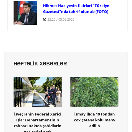
Hikmət Hacıyevin fikirləri "Türkiye
Gazetesi"ndə təhrif olunub (FOTO)
22:20 / 05.08.2026
HƏFTƏLİK XƏBƏRLƏR
İsveçrənin Federal Xarici
İsmayıllıda 10 tondan
İşlər Departamentinin
çox çətənə kolu məhv
rəhbəri Bakıda şəhidlərin
edilib
xatirəsini anıb