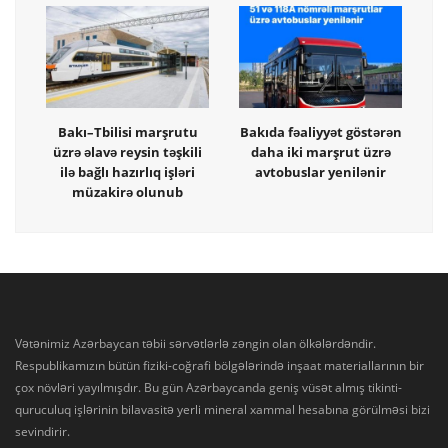
Bakı–Tbilisi marşrutu
Bakıda fəaliyyət göstərən
üzrə əlavə reysin təşkili
daha iki marşrut üzrə
ilə bağlı hazırlıq işləri
avtobuslar yenilənir
müzakirə olunub
Vətənimiz Azərbaycan təbii sərvətlərlə zəngin olan ölkələrdəndir.
Respublikamızın bütün fiziki-coğrafi bölgələrində inşaat materiallarının bir
çox növləri yayılmışdır. Bu gün Azərbaycanda geniş vüsət almış tikinti-
quruculuq işlərinin bilavasitə yerli mineral xammal hesabına görülməsi bizi
sevindirir.