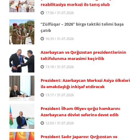
reabilitasiya mərkəzi ilə tanış olub
17:56 / 31.07.2026
“Zülfüqar – 2026” birgə taktiki təlimi başa
çatıb
16:33 / 31.07.2026
Azərbaycan və Qırğızıstan prezidentlərinin
təltifolunma mərasimi keçirilib
13:18 / 31.07.2026
Prezident: Azərbaycan Mərkəzi Asiya ölkələri
ilə əməkdaşlığı inkişaf etdirəcək
13:17 / 31.07.2026
Prezident İlham Əliyev qırğız həmkarını
Azərbaycana dövlət səfərinə dəvət edib
12:03 / 31.07.2026
Prezident Sadır Japarov: Qırğızıstan və