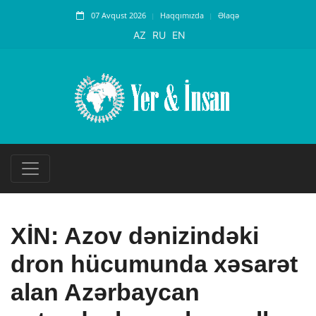
07 Avqust 2026
Haqqımızda
Əlaqə
AZ
RU
EN
XİN: Azov dənizindəki
dron hücumunda xəsarət
alan Azərbaycan