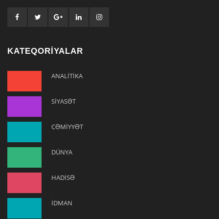
KATEQORİYALAR
ANALİTİKA
SİYASƏT
CƏMİYYƏT
DÜNYA
HADİSƏ
İDMAN