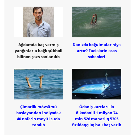
Ağdamda baş vermiş
Dənizdə boğulmalar niyə
yanğınlarla bağlı şübhəli
artır? Faciələrin əsas
bilinən şəxs saxlanılıb
səbəbləri
Çimərlik mövsümü
Ödəniş kartları ilə
başlayandan indiyədək
ölkədaxili 1 milyon 74
40 nəfərin meyiti suda
min 526 manatlıq 5305
tapılıb
fırıldaqçılıq halı baş verib