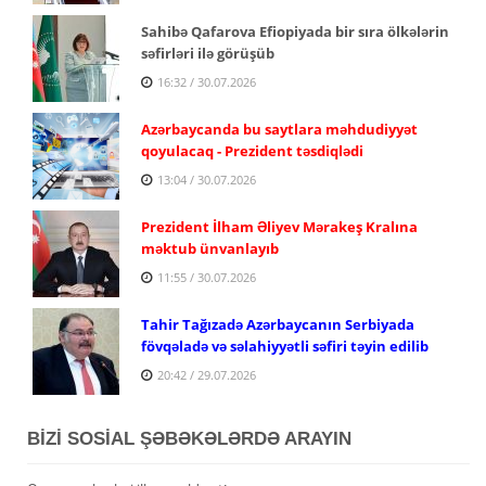
Sahibə Qafarova Efiopiyada bir sıra ölkələrin
səfirləri ilə görüşüb
16:32 / 30.07.2026
Azərbaycanda bu saytlara məhdudiyyət
qoyulacaq - Prezident təsdiqlədi
13:04 / 30.07.2026
Prezident İlham Əliyev Mərakeş Kralına
məktub ünvanlayıb
11:55 / 30.07.2026
Tahir Tağızadə Azərbaycanın Serbiyada
fövqəladə və səlahiyyətli səfiri təyin edilib
20:42 / 29.07.2026
BİZİ SOSİAL ŞƏBƏKƏLƏRDƏ ARAYIN