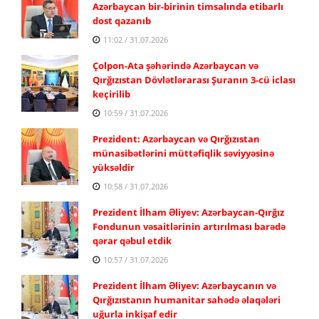
Azərbaycan bir-birinin timsalında etibarlı
dost qazanıb
11:02 / 31.07.2026
Çolpon-Ata şəhərində Azərbaycan və
Qırğızıstan Dövlətlərarası Şuranın 3-cü iclası
keçirilib
10:59 / 31.07.2026
Prezident: Azərbaycan və Qırğızıstan
münasibətlərini müttəfiqlik səviyyəsinə
yüksəldir
10:58 / 31.07.2026
Prezident İlham Əliyev: Azərbaycan-Qırğız
Fondunun vəsaitlərinin artırılması barədə
qərar qəbul etdik
10:57 / 31.07.2026
Prezident İlham Əliyev: Azərbaycanın və
Qırğızıstanın humanitar sahədə əlaqələri
uğurla inkişaf edir