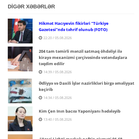
DİGƏR XƏBƏRLƏR
Hikmət Hacıyevin fikirləri "Türkiye
Gazetesi"ndə təhrif olunub (FOTO)
22:20 / 05.08.2026
204 tam təmirli mənzil satmaq öhdəliyi ilə
kirayə mexanizmi çərçivəsində vətəndaşlara
təqdim edilir
14:39 / 05.08.2026
Ədliyyə və Daxili İşlər nazirlikləri birgə əməliyyat
keçirib
14:34 / 05.08.2026
Kim Çen Inın bacısı Yaponiyanı hədələyib
13:40 / 05.08.2026
“Azeri Light” markalı neftin qiyməti 91,68