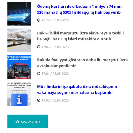
Ödəniş kartları ilə ölkədaxili 1 milyon 74 min
526 manatlıq 5305 fırıldaqçılıq halı baş verib
18:29 / 03.08.2026
Bakı–Tbilisi marşrutu üzrə əlavə reysin təşkili
ilə bağlı hazırlıq işləri müzakirə olunub
17:06 / 03.08.2026
Bakıda fəaliyyət göstərən daha iki marşrut üzrə
avtobuslar yenilənir
17:04 / 03.08.2026
Müəllimlərin işə qəbulu üzrə müsabiqənin
vakansiya seçimi mərhələsinə başlanılır
17:03 / 03.08.2026
Ən çox oxunan