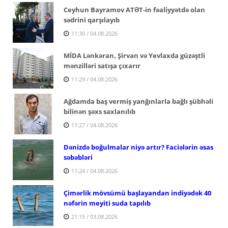
Ceyhun Bayramov ATƏT-in fəaliyyətdə olan
sədrini qarşılayıb
11:30 / 04.08.2026
MİDA Lənkəran, Şirvan və Yevlaxda güzəştli
mənzilləri satışa çıxarır
11:29 / 04.08.2026
Ağdamda baş vermiş yanğınlarla bağlı şübhəli
bilinən şəxs saxlanılıb
11:27 / 04.08.2026
Dənizdə boğulmalar niyə artır? Faciələrin əsas
səbəbləri
11:24 / 04.08.2026
Çimərlik mövsümü başlayandan indiyədək 40
nəfərin meyiti suda tapılıb
21:15 / 03.08.2026