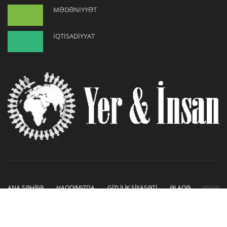
MƏDƏNİYYƏT
İQTİSADİYYAT
ANA SƏHİFƏ
HAQQIMIZDA
GİZLİLİK SİYASƏTİ
ƏLAQƏ
Copyright © 2019-2026. Sayt İnetLAB tərəfindən hazırlanmışdır.