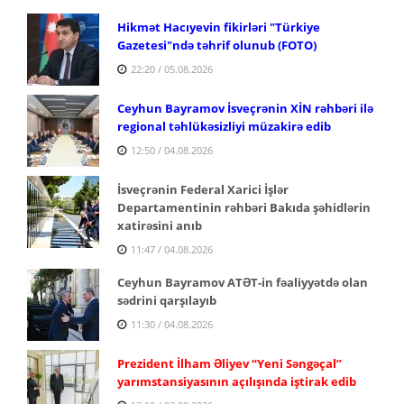
Hikmət Hacıyevin fikirləri "Türkiye
Gazetesi"ndə təhrif olunub (FOTO)
22:20 / 05.08.2026
Ceyhun Bayramov İsveçrənin XİN rəhbəri ilə
regional təhlükəsizliyi müzakirə edib
12:50 / 04.08.2026
İsveçrənin Federal Xarici İşlər
Departamentinin rəhbəri Bakıda şəhidlərin
xatirəsini anıb
11:47 / 04.08.2026
Ceyhun Bayramov ATƏT-in fəaliyyətdə olan
sədrini qarşılayıb
11:30 / 04.08.2026
Prezident İlham Əliyev “Yeni Səngəçal”
yarımstansiyasının açılışında iştirak edib