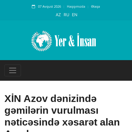
07 Avqust 2026
Haqqımızda
Əlaqə
AZ
RU
EN
XİN Azov dənizində
gəmilərin vurulması
nəticəsində xəsarət alan