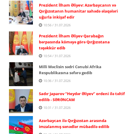
Prezident İlham Əliyev: Azərbaycanın və
Qırğızıstanın humanitar sahədə əlaqələri
uğurla inkişaf edir
10:56 / 31.07.2026
Prezident İlham Əliyev Qarabağın
bərpasında köməyə görə Qırğızıstana
təşəkkür edib
10:54 / 31.07.2026
Milli Məclisin sədri Cənubi Afrika
Respublikasına səfərə gedib
10:36 / 31.07.2026
Sadır Japarov “Heydər Əliyev” ordeni ilə təltif
edilib - SƏRƏNCAM
10:31 / 31.07.2026
Azərbaycan ilə Qırğızıstan arasında
imzalanmış sənədlər mübadilə edilib