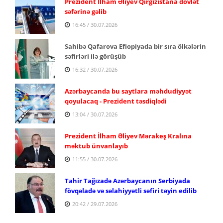
Prezident İlham Əliyev Qırğızıstana dövlət
səfərinə gəlib
16:45 / 30.07.2026
Sahibə Qafarova Efiopiyada bir sıra ölkələrin
səfirləri ilə görüşüb
16:32 / 30.07.2026
Azərbaycanda bu saytlara məhdudiyyət
qoyulacaq - Prezident təsdiqlədi
13:04 / 30.07.2026
Prezident İlham Əliyev Mərakeş Kralına
məktub ünvanlayıb
11:55 / 30.07.2026
Tahir Tağızadə Azərbaycanın Serbiyada
fövqəladə və səlahiyyətli səfiri təyin edilib
20:42 / 29.07.2026