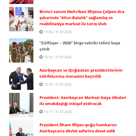
Birinci xanım Mehriban Əliyeva Çolpon-Ata
şəhərində “Altın-Balalık” sağlamlıq və
reabilitasiya mərkəzi ilə tanış olub
17:56 / 31.07.2026
“Zülfüqar – 2026” birgə taktiki təlimi başa
çatıb
16:33 / 31.07.2026
Azərbaycan və Qırğızıstan prezidentlərinin
təltifolunma mərasimi keçirilib
13:18 / 31.07.2026
Prezident: Azərbaycan Mərkəzi Asiya ölkələri
ilə əməkdaşlığı inkişaf etdirəcək
13:17 / 31.07.2026
Prezident İlham Əliyev qırğız həmkarını
Azərbaycana dövlət səfərinə dəvət edib