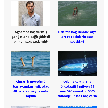
Ağdamda baş vermiş
Dənizdə boğulmalar niyə
yanğınlarla bağlı şübhəli
artır? Faciələrin əsas
bilinən şəxs saxlanılıb
səbəbləri
Çimərlik mövsümü
Ödəniş kartları ilə
başlayandan indiyədək
ölkədaxili 1 milyon 74
40 nəfərin meyiti suda
min 526 manatlıq 5305
tapılıb
fırıldaqçılıq halı baş verib