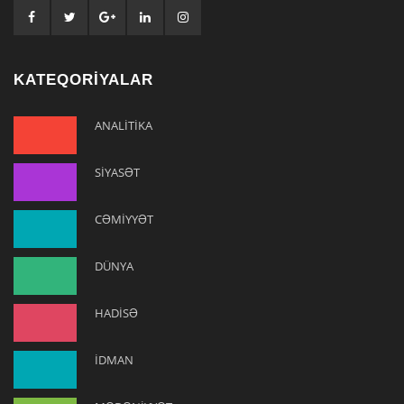
KATEQORİYALAR
ANALİTİKA
SİYASƏT
CƏMİYYƏT
DÜNYA
HADİSƏ
İDMAN