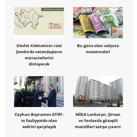
Dövlət Xidmətinin rəisi
Bu günə olan valyuta
Şəmkirdə vətəndaşların
məzənnələri
müraciətlərini
dinləyəcək
Ceyhun Bayramov ATƏT-
MİDA Lənkəran, Şirvan
in fəaliyyətdə olan
və Yevlaxda güzəştli
sədrini qarşılayıb
mənzilləri satışa çıxarır