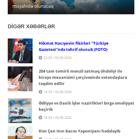
müşahidə olunacaq
açıqlanıb
satışa çıxarır
DİGƏR XƏBƏRLƏR
Hikmət Hacıyevin fikirləri "Türkiye
Gazetesi"ndə təhrif olunub (FOTO)
22:20 / 05.08.2026
204 tam təmirli mənzil satmaq öhdəliyi ilə
kirayə mexanizmi çərçivəsində vətəndaşlara
təqdim edilir
14:39 / 05.08.2026
Ədliyyə və Daxili İşlər nazirlikləri birgə əməliyyat
keçirib
14:34 / 05.08.2026
Kim Çen Inın bacısı Yaponiyanı hədələyib