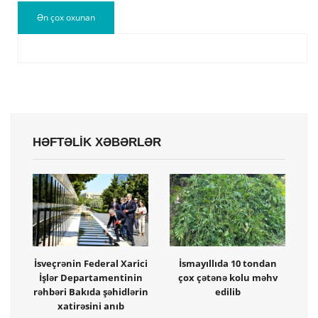
Ən çox oxunan
HƏFTƏLİK XƏBƏRLƏR
İsveçrənin Federal Xarici
İsmayıllıda 10 tondan
İşlər Departamentinin
çox çətənə kolu məhv
rəhbəri Bakıda şəhidlərin
edilib
xatirəsini anıb