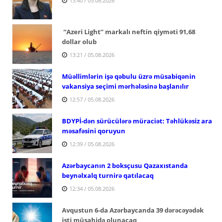
13:40 / 05.08.2026
“Azeri Light” markalı neftin qiyməti 91,68
dollar olub
13:21 / 05.08.2026
Müəllimlərin işə qəbulu üzrə müsabiqənin
vakansiya seçimi mərhələsinə başlanılır
12:57 / 05.08.2026
BDYPİ-dən sürücülərə müraciət: Təhlükəsiz ara
məsafəsini qoruyun
12:39 / 05.08.2026
Azərbaycanın 2 boksçusu Qazaxıstanda
beynəlxalq turnirə qatılacaq
12:34 / 05.08.2026
Avqustun 6-da Azərbaycanda 39 dərəcəyədək
isti müşahidə olunacaq