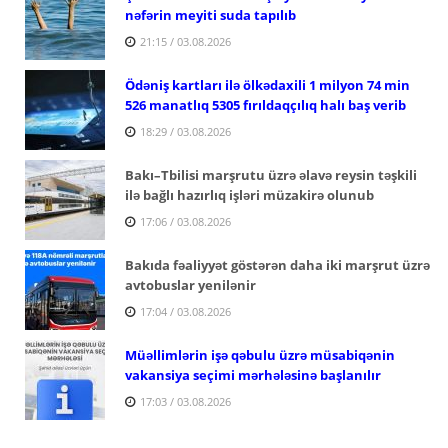
nəfərin meyiti suda tapılıb
21:15 / 03.08.2026
Ödəniş kartları ilə ölkədaxili 1 milyon 74 min
526 manatlıq 5305 fırıldaqçılıq halı baş verib
18:29 / 03.08.2026
Bakı–Tbilisi marşrutu üzrə əlavə reysin təşkili
ilə bağlı hazırlıq işləri müzakirə olunub
17:06 / 03.08.2026
Bakıda fəaliyyət göstərən daha iki marşrut üzrə
avtobuslar yenilənir
17:04 / 03.08.2026
Müəllimlərin işə qəbulu üzrə müsabiqənin
vakansiya seçimi mərhələsinə başlanılır
17:03 / 03.08.2026