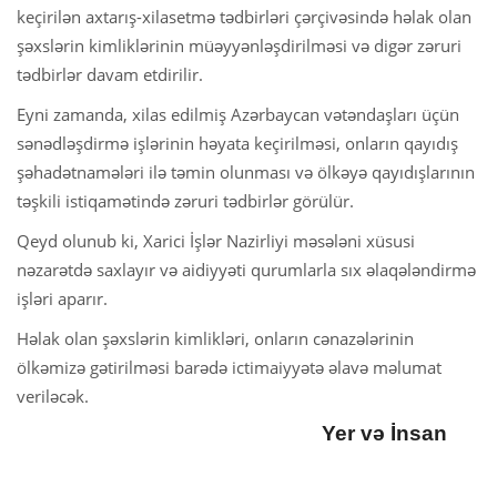
keçirilən axtarış-xilasetmə tədbirləri çərçivəsində həlak olan
şəxslərin kimliklərinin müəyyənləşdirilməsi və digər zəruri
tədbirlər davam etdirilir.
Eyni zamanda, xilas edilmiş Azərbaycan vətəndaşları üçün
sənədləşdirmə işlərinin həyata keçirilməsi, onların qayıdış
şəhadətnamələri ilə təmin olunması və ölkəyə qayıdışlarının
təşkili istiqamətində zəruri tədbirlər görülür.
Qeyd olunub ki, Xarici İşlər Nazirliyi məsələni xüsusi
nəzarətdə saxlayır və aidiyyəti qurumlarla sıx əlaqələndirmə
işləri aparır.
Həlak olan şəxslərin kimlikləri, onların cənazələrinin
ölkəmizə gətirilməsi barədə ictimaiyyətə əlavə məlumat
veriləcək.
Yer və İnsan