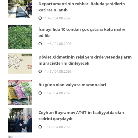
Departamentinin rəhbəri Bakıda şəhidlərin
xatirəsini anıb
11:47 / 04.08.2026
İsmayıllıda 10 tondan çox çətənə kolu məhv
edilib
11:46 / 04.08.2026
Dövlət Xidmətinin rəisi Şəmkirdə vətəndaşların
müraciətlərini dinləyəcək
11:43 / 04.08.2026
Bu günə olan valyuta məzənnələri
11:32 / 04.08.2026
Ceyhun Bayramov ATƏT-in fəaliyyətdə olan
sədrini qarşılayıb
11:30 / 04.08.2026