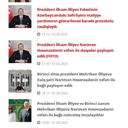
Prezident İlham Əliyev Fələstinin
Azərbaycandakı Səfirliyinə maliyyə
yardımının göstərilməsi barədə protokolu
təsdiqləyib
13:15 / 03.08.2026
Prezident İlham Əliyev Nəriman
Həsənzadənin vəfatı ilə əlaqədar paylaşım
edib (FOTO)
21:34 / 01.08.2026
Birinci vitse-prezident Mehriban Əliyeva
Xalq şairi Nəriman Həsənzadənin vəfatı ilə
bağlı paylaşım edib
18:11 / 01.08.2026
Prezident İlham Əliyev və Birinci xanım
Mehriban Əliyeva Nəriman Həsənzadənin
vəfatı ilə bağlı nekroloq imzalayıblar
15:06 / 01.08.2026