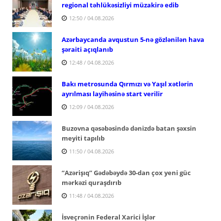
regional təhlükəsizliyi müzakirə edib
12:50 / 04.08.2026
Azərbaycanda avqustun 5-nə gözlənilən hava
şəraiti açıqlanıb
12:48 / 04.08.2026
Bakı metrosunda Qırmızı və Yaşıl xətlərin
ayrılması layihəsinə start verilir
12:09 / 04.08.2026
Buzovna qəsəbəsində dənizdə batan şəxsin
meyiti tapılıb
11:50 / 04.08.2026
“Azərişıq” Gədəbəydə 30-dan çox yeni güc
mərkəzi quraşdırıb
11:48 / 04.08.2026
İsveçrənin Federal Xarici İşlər