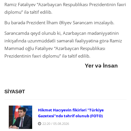
Ramiz Fətəliyev “Azərbaycan Respublikası Prezidentinin fəxri
diplomu” ilə təltif edilib.
Bu barədə Prezident İlham Əliyev Sərəncam imzalayıb.
Sərəncamda qeyd olunub ki, Azərbaycan mədəniyyətinin
inkişafında uzunmüddətli səmərəli fəaliyyətinə görə Ramiz
Məmməd oğlu Fətəliyev “Azərbaycan Respublikası
Prezidentinin fəxri diplomu” ilə təltif edilib.
Yer və İnsan
SİYASƏT
Hikmət Hacıyevin fikirləri "Türkiye
Gazetesi"ndə təhrif olunub (FOTO)
22:20 / 05.08.2026