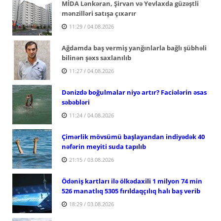
MİDA Lənkəran, Şirvan və Yevlaxda güzəştli
mənzilləri satışa çıxarır
11:29 / 04.08.2026
Ağdamda baş vermiş yanğınlarla bağlı şübhəli
bilinən şəxs saxlanılıb
11:27 / 04.08.2026
Dənizdə boğulmalar niyə artır? Faciələrin əsas
səbəbləri
11:24 / 04.08.2026
Çimərlik mövsümü başlayandan indiyədək 40
nəfərin meyiti suda tapılıb
21:15 / 03.08.2026
Ödəniş kartları ilə ölkədaxili 1 milyon 74 min
526 manatlıq 5305 fırıldaqçılıq halı baş verib
18:29 / 03.08.2026