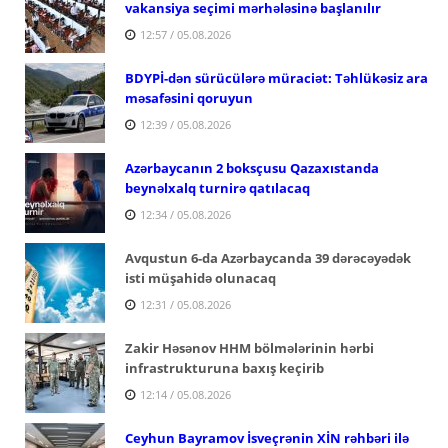
vakansiya seçimi mərhələsinə başlanılır
12:57 / 05.08.2026
BDYPİ-dən sürücülərə müraciət: Təhlükəsiz ara
məsafəsini qoruyun
12:39 / 05.08.2026
Azərbaycanın 2 boksçusu Qazaxıstanda
beynəlxalq turnirə qatılacaq
12:34 / 05.08.2026
Avqustun 6-da Azərbaycanda 39 dərəcəyədək
isti müşahidə olunacaq
12:31 / 05.08.2026
Zakir Həsənov HHM bölmələrinin hərbi
infrastrukturuna baxış keçirib
12:14 / 05.08.2026
Ceyhun Bayramov İsveçrənin XİN rəhbəri ilə