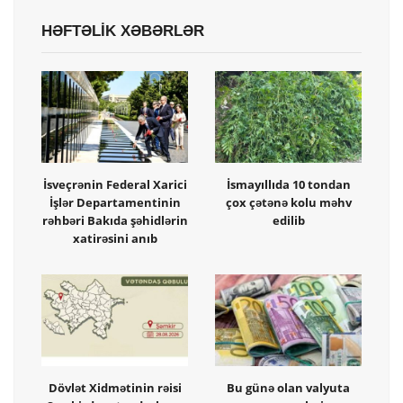
HƏFTƏLİK XƏBƏRLƏR
İsveçrənin Federal Xarici
İsmayıllıda 10 tondan
İşlər Departamentinin
çox çətənə kolu məhv
rəhbəri Bakıda şəhidlərin
edilib
xatirəsini anıb
Dövlət Xidmətinin rəisi
Bu günə olan valyuta