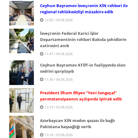
Ceyhun Bayramov İsveçrənin XİN rəhbəri ilə
regional təhlükəsizliyi müzakirə edib
12:50 / 04.08.2026
İsveçrənin Federal Xarici İşlər
Departamentinin rəhbəri Bakıda şəhidlərin
xatirəsini anıb
11:47 / 04.08.2026
Ceyhun Bayramov ATƏT-in fəaliyyətdə olan
sədrini qarşılayıb
11:30 / 04.08.2026
Prezident İlham Əliyev “Yeni Səngəçal”
yarımstansiyasının açılışında iştirak edib
13:19 / 03.08.2026
Azərbaycan XİN mədən qəzası ilə bağlı
Pakistana başsağlığı verib
13:18 / 03.08.2026