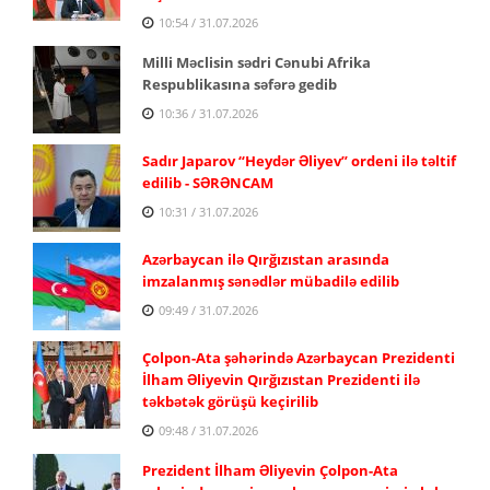
10:54 / 31.07.2026
Milli Məclisin sədri Cənubi Afrika
Respublikasına səfərə gedib
10:36 / 31.07.2026
Sadır Japarov “Heydər Əliyev” ordeni ilə təltif
edilib - SƏRƏNCAM
10:31 / 31.07.2026
Azərbaycan ilə Qırğızıstan arasında
imzalanmış sənədlər mübadilə edilib
09:49 / 31.07.2026
Çolpon-Ata şəhərində Azərbaycan Prezidenti
İlham Əliyevin Qırğızıstan Prezidenti ilə
təkbətək görüşü keçirilib
09:48 / 31.07.2026
Prezident İlham Əliyevin Çolpon-Ata