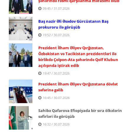
şəhərində rəsmi qarşılanma mərasimi olub
09:45 / 31.07.2026
Baş nazir Əli Əsədov Gürcüstanın Baş
prokuroru ilə görüşüb
19:52 / 30.07.2026
Prezident İlham Əliyev Qırğızıstan,
Özbəkistan və Tacikistan prezidentləri ilə
birlikdə Çolpon-Ata şəhərində Qolf Klubun
açılışında iştirak edib
19:47 / 30.07.2026
Prezident İlham Əliyev Qırğızıstana dövlət
səfərinə gəlib
16:45 / 30.07.2026
Sahibə Qafarova Efiopiyada bir sıra ölkələrin
səfirləri ilə görüşüb
16:32 / 30.07.2026