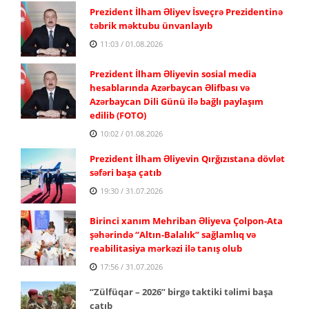
Prezident İlham Əliyev İsveçrə Prezidentinə
təbrik məktubu ünvanlayıb
11:03 / 01.08.2026
Prezident İlham Əliyevin sosial media
hesablarında Azərbaycan Əlifbası və
Azərbaycan Dili Günü ilə bağlı paylaşım
edilib (FOTO)
10:02 / 01.08.2026
Prezident İlham Əliyevin Qırğızıstana dövlət
səfəri başa çatıb
19:30 / 31.07.2026
Birinci xanım Mehriban Əliyeva Çolpon-Ata
şəhərində “Altın-Balalık” sağlamlıq və
reabilitasiya mərkəzi ilə tanış olub
17:56 / 31.07.2026
“Zülfüqar – 2026” birgə taktiki təlimi başa
çatıb