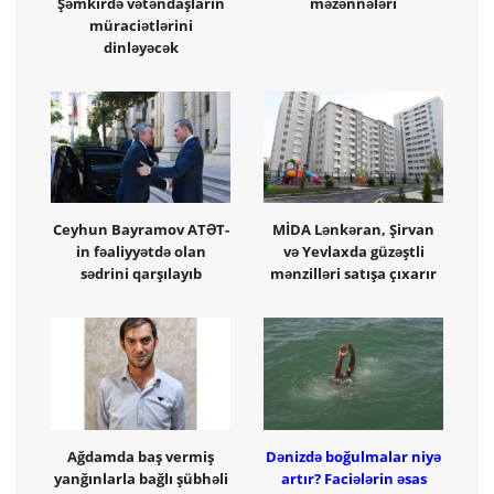
Şəmkirdə vətəndaşların
məzənnələri
müraciətlərini
dinləyəcək
Ceyhun Bayramov ATƏT-
MİDA Lənkəran, Şirvan
in fəaliyyətdə olan
və Yevlaxda güzəştli
sədrini qarşılayıb
mənzilləri satışa çıxarır
Ağdamda baş vermiş
Dənizdə boğulmalar niyə
yanğınlarla bağlı şübhəli
artır? Faciələrin əsas