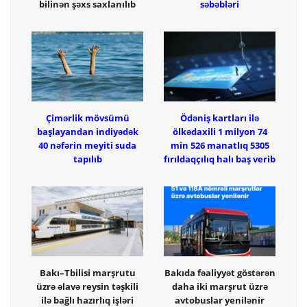
bilinən şəxs saxlanılıb
səbəbləri
Çimərlik mövsümü
Ödəniş kartları ilə
başlayandan indiyədək
ölkədaxili 1 milyon 74
40 nəfərin meyiti suda
min 526 manatlıq 5305
tapılıb
fırıldaqçılıq halı baş verib
Bakı–Tbilisi marşrutu
Bakıda fəaliyyət göstərən
üzrə əlavə reysin təşkili
daha iki marşrut üzrə
ilə bağlı hazırlıq işləri
avtobuslar yenilənir