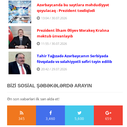
Azərbaycanda bu saytlara məhdudiyyət
qoyulacaq - Prezident təsdiqlədi
13:04 / 30.07.2026
Prezident İlham Əliyev Mərakeş Kralına
məktub ünvanlayıb
11:55 / 30.07.2026
Tahir Tağızadə Azərbaycanın Serbiyada
fövqəladə və səlahiyyətli səfiri təyin edilib
20:42 / 29.07.2026
BİZİ SOSİAL ŞƏBƏKƏLƏRDƏ ARAYIN
Ən son xəbərləri ilk sən əldə et!
345
3,460
5,600
659