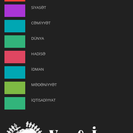
SİYASƏT
CƏMİYYƏT
DÜNYA
HADİSƏ
İDMAN
MƏDƏNİYYƏT
İQTİSADİYYAT