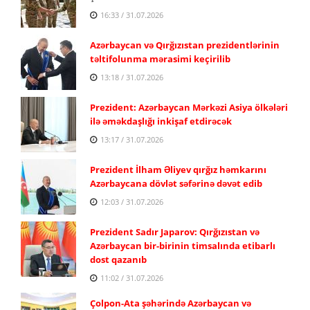
16:33 / 31.07.2026
Azərbaycan və Qırğızıstan prezidentlərinin
təltifolunma mərasimi keçirilib
13:18 / 31.07.2026
Prezident: Azərbaycan Mərkəzi Asiya ölkələri
ilə əməkdaşlığı inkişaf etdirəcək
13:17 / 31.07.2026
Prezident İlham Əliyev qırğız həmkarını
Azərbaycana dövlət səfərinə dəvət edib
12:03 / 31.07.2026
Prezident Sadır Japarov: Qırğızıstan və
Azərbaycan bir-birinin timsalında etibarlı
dost qazanıb
11:02 / 31.07.2026
Çolpon-Ata şəhərində Azərbaycan və