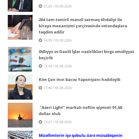
22:20 / 05.08.2026
204 tam təmirli mənzil satmaq öhdəliyi ilə
kirayə mexanizmi çərçivəsində vətəndaşlara
təqdim edilir
14:39 / 05.08.2026
Ədliyyə və Daxili İşlər nazirlikləri birgə əməliyyat
keçirib
14:34 / 05.08.2026
Kim Çen Inın bacısı Yaponiyanı hədələyib
13:40 / 05.08.2026
“Azeri Light” markalı neftin qiyməti 91,68
dollar olub
13:21 / 05.08.2026
Müəllimlərin işə qəbulu üzrə müsabiqənin