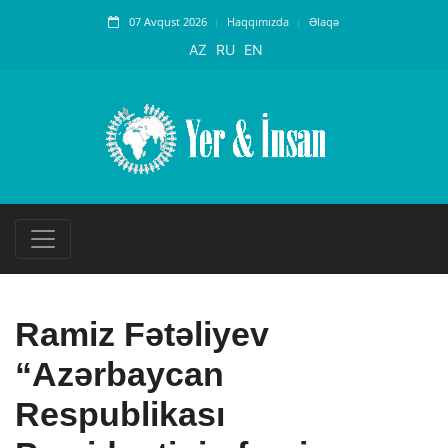
07 Avqust 2026
Haqqımızda
Əlaqə
AZ
RU
EN
Ramiz Fətəliyev
“Azərbaycan
Respublikası