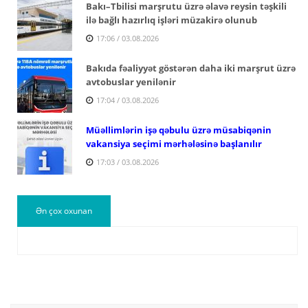
Bakı–Tbilisi marşrutu üzrə əlavə reysin təşkili
ilə bağlı hazırlıq işləri müzakirə olunub
17:06 / 03.08.2026
Bakıda fəaliyyət göstərən daha iki marşrut üzrə
avtobuslar yenilənir
17:04 / 03.08.2026
Müəllimlərin işə qəbulu üzrə müsabiqənin
vakansiya seçimi mərhələsinə başlanılır
17:03 / 03.08.2026
Ən çox oxunan