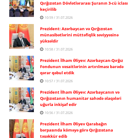
Qırğızıstan Dövlətlərarası Şuranın 3-cü iclası
keçirilib
10:59 / 31.07.2026
Prezident: Azərbaycan və Qırğızıstan
münasibətlərini müttəfiqlik səviyyəsinə
yüksəldir
10:58 / 31.07.2026
Prezident İlham Əliyev: Azərbaycan-Qırğız
Fondunun vəsaitlərinin artırılması barədə
qərar qəbul etdik
10:57 / 31.07.2026
Prezident İlham Əliyev: Azərbaycanın və
Qırğızıstanın humanitar sahədə əlaqələri
uğurla inkişaf edir
10:56 / 31.07.2026
Prezident İlham Əliyev Qarabağın
bərpasında köməyə görə Qırğızıstana
təşəkkür edib