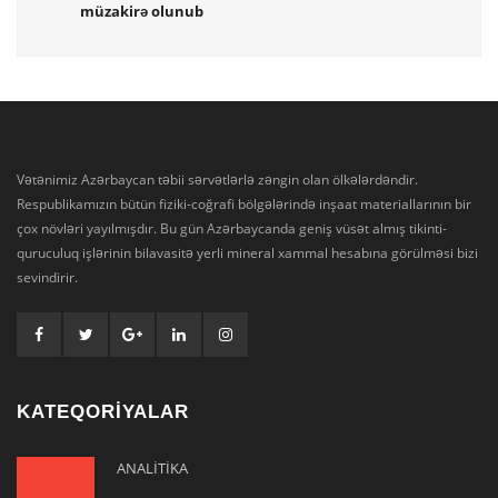
müzakirə olunub
Vətənimiz Azərbaycan təbii sərvətlərlə zəngin olan ölkələrdəndir.
Respublikamızın bütün fiziki-coğrafi bölgələrində inşaat materiallarının bir
çox növləri yayılmışdır. Bu gün Azərbaycanda geniş vüsət almış tikinti-
quruculuq işlərinin bilavasitə yerli mineral xammal hesabına görülməsi bizi
sevindirir.
KATEQORİYALAR
ANALİTİKA