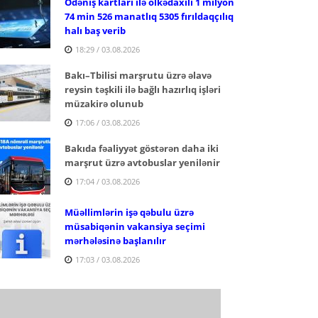
Ödəniş kartları ilə ölkədaxili 1 milyon
74 min 526 manatlıq 5305 fırıldaqçılıq
halı baş verib
18:29 / 03.08.2026
Bakı–Tbilisi marşrutu üzrə əlavə
reysin təşkili ilə bağlı hazırlıq işləri
müzakirə olunub
17:06 / 03.08.2026
Bakıda fəaliyyət göstərən daha iki
marşrut üzrə avtobuslar yenilənir
17:04 / 03.08.2026
Müəllimlərin işə qəbulu üzrə
müsabiqənin vakansiya seçimi
mərhələsinə başlanılır
17:03 / 03.08.2026