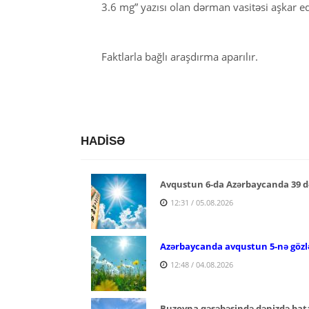
3.6 mg” yazısı olan dərman vasitəsi aşkar ed
Faktlarla bağlı araşdırma aparılır.
HADİSƏ
Avqustun 6-da Azərbaycanda 39 d
12:31 / 05.08.2026
Azərbaycanda avqustun 5-nə gözlə
12:48 / 04.08.2026
Buzovna qəsəbəsində dənizdə bata