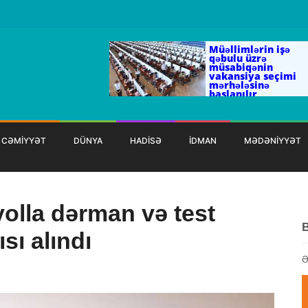
Müəllimlərin işə
qəbulu üzrə
müsabiqənin
vakansiya seçimi
mərhələsinə
başlanılır
CƏMİYYƏT
DÜNYA
HADİSƏ
İDMAN
MƏDƏNİYYƏT
olla dərman və test
sı alındı
Ə