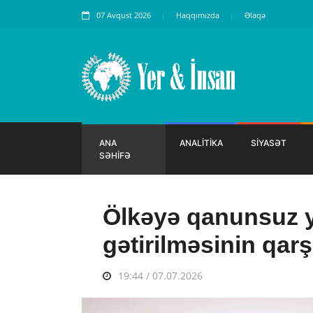
07 Avqust 2026
Haqqımızda
Əlaqə
ANA
ANALİTİKA
SİYASƏT
SƏHİFƏ
Ölkəyə qanunsuz y
gətirilməsinin qarşı
19:44 / 07.07.2026