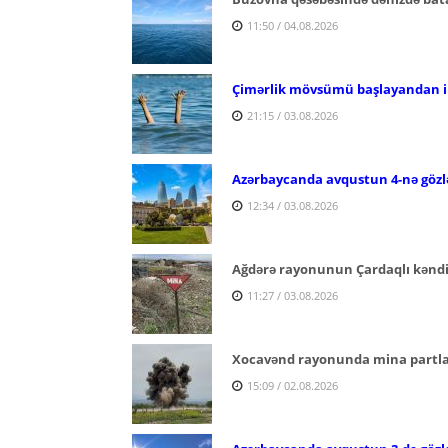
11:50 / 04.08.2026
Çimərlik mövsümü başlayandan ind
21:15 / 03.08.2026
Azərbaycanda avqustun 4-nə gözl
12:34 / 03.08.2026
Ağdərə rayonunun Çardaqlı kəndi 
11:27 / 03.08.2026
Xocavənd rayonunda mina partlay
15:09 / 02.08.2026