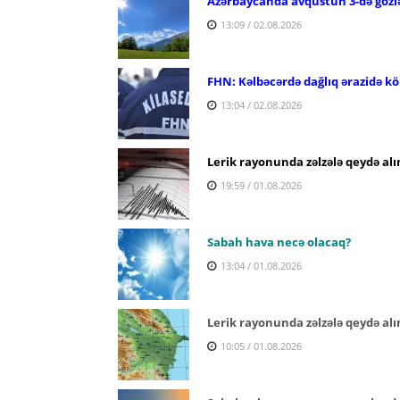
Azərbaycanda avqustun 3-də gözl
13:09 / 02.08.2026
FHN: Kəlbəcərdə dağlıq ərazidə köm
13:04 / 02.08.2026
Lerik rayonunda zəlzələ qeydə alı
19:59 / 01.08.2026
Sabah hava necə olacaq?
13:04 / 01.08.2026
Lerik rayonunda zəlzələ qeydə alı
10:05 / 01.08.2026