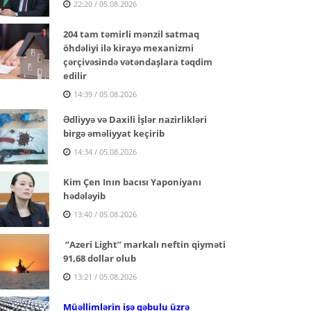
22:20 / 05.08.2026
204 tam təmirli mənzil satmaq
öhdəliyi ilə kirayə mexanizmi
çərçivəsində vətəndaşlara təqdim
edilir
14:39 / 05.08.2026
Ədliyyə və Daxili İşlər nazirlikləri
birgə əməliyyat keçirib
14:34 / 05.08.2026
Kim Çen Inın bacısı Yaponiyanı
hədələyib
13:40 / 05.08.2026
“Azeri Light” markalı neftin qiyməti
91,68 dollar olub
13:21 / 05.08.2026
Müəllimlərin işə qəbulu üzrə