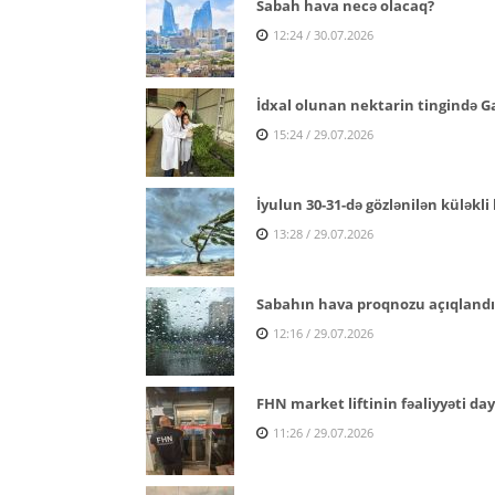
Sabah hava necə olacaq?
12:24 / 30.07.2026
İdxal olunan nektarin tingində Ga
15:24 / 29.07.2026
İyulun 30-31-də gözlənilən küləkli 
13:28 / 29.07.2026
Sabahın hava proqnozu açıqlandı
12:16 / 29.07.2026
FHN market liftinin fəaliyyəti da
11:26 / 29.07.2026