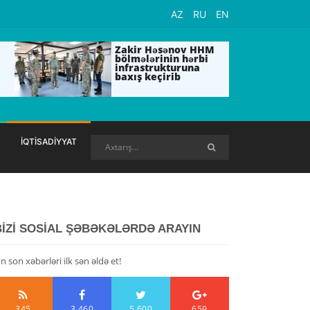
AZ
RU
EN
Zakir Həsənov HHM
bölmələrinin hərbi
infrastrukturuna
baxış keçirib
İQTİSADİYYAT
BİZİ SOSİAL ŞƏBƏKƏLƏRDƏ ARAYIN
n son xəbərləri ilk sən əldə et!
345
3,460
5,600
659