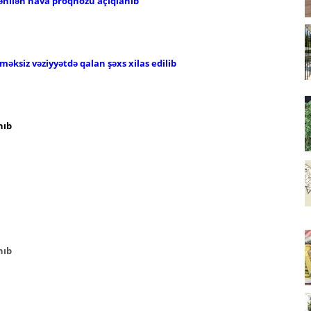
ənilən hava proqnozu açıqlanıb
əksiz vəziyyətdə qalan şəxs xilas edilib
nıb
nıb