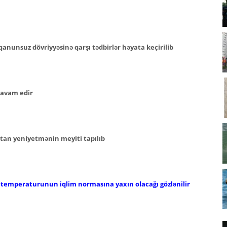
anunsuz dövriyyəsinə qarşı tədbirlər həyata keçirilib
 davam edir
tan yeniyetmənin meyiti tapılıb
 temperaturunun iqlim normasına yaxın olacağı gözlənilir