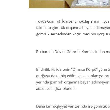
Tovuz Gömrük İdarəsi əməkdaşlarının həyata
fakt üzrə gömrük orqanına bəyan edilməyən 
gömrük sərhədindən keçirilməsinin qarşısı a
Bu barədə Dövlət Gömrük Komitəsindən məl
Bildirilib ki, idarənin “Qırmızı Körpü” gömr
qurğusu da tətbiq edilməklə aparılan gömrü
yerində gömrük orqanına bəyan edilməyən q
ədəd test aşkar olunub.
Daha bir nəqliyyat vasitəsində isə gömrük