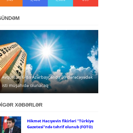
GÜNDƏM
Avqustun 6-da Azərbaycanda 39 dərəcəyədək
isti müşahidə olunacaq
DİGƏR XƏBƏRLƏR
Hikmət Hacıyevin fikirləri "Türkiye
Gazetesi"ndə təhrif olunub (FOTO)