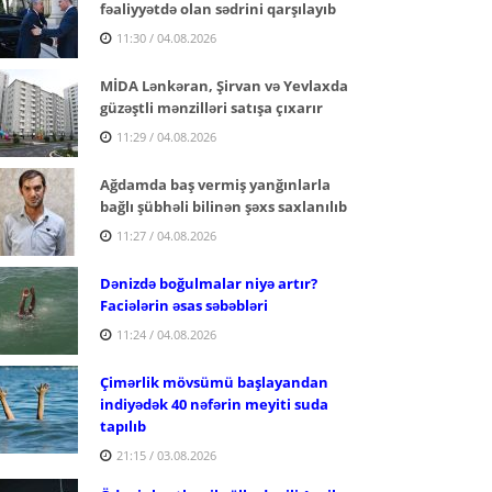
fəaliyyətdə olan sədrini qarşılayıb
11:30 / 04.08.2026
MİDA Lənkəran, Şirvan və Yevlaxda
güzəştli mənzilləri satışa çıxarır
11:29 / 04.08.2026
Ağdamda baş vermiş yanğınlarla
bağlı şübhəli bilinən şəxs saxlanılıb
11:27 / 04.08.2026
Dənizdə boğulmalar niyə artır?
Faciələrin əsas səbəbləri
11:24 / 04.08.2026
Çimərlik mövsümü başlayandan
indiyədək 40 nəfərin meyiti suda
tapılıb
21:15 / 03.08.2026