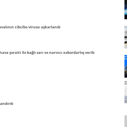
valının cibcibə virusu aşkarlanıb
hava şəraiti ilə bağlı sarı və narıncı xəbərdarlıq verib
yandırdı