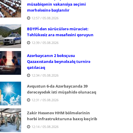
müsabiqənin vakansiya seçimi
mərhələsinə başlanılır
12:57 / 05.08.2026
BDYPİ-dən sürücülərə müraciət:
Təhlükəsiz ara məsafəsini qoruyun
12:39 / 05.08.2026
Azərbaycanın 2 boksçusu
Qazaxıstanda beynəlxalq turnirə
qatılacaq
12:34 / 05.08.2026
Avqustun 6-da Azərbaycanda 39
dərəcəyədək isti müşahidə olunacaq
12:31 / 05.08.2026
Zakir Həsənov HHM bölmələrinin
hərbi infrastrukturuna baxış keçirib
12:14 / 05.08.2026