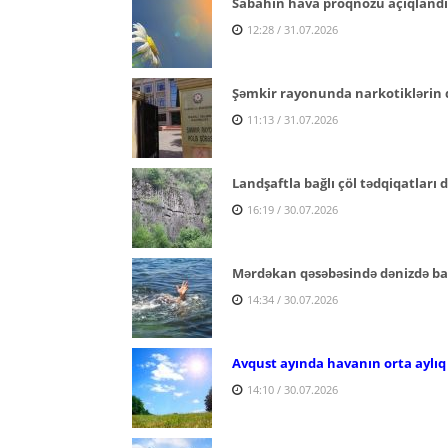
Sabahın hava proqnozu açıqlandı
12:28 / 31.07.2026
Şəmkir rayonunda narkotiklərin q
11:13 / 31.07.2026
Landşaftla bağlı çöl tədqiqatları
16:19 / 30.07.2026
Mərdəkan qəsəbəsində dənizdə ba
14:34 / 30.07.2026
Avqust ayında havanın orta aylıq
14:10 / 30.07.2026