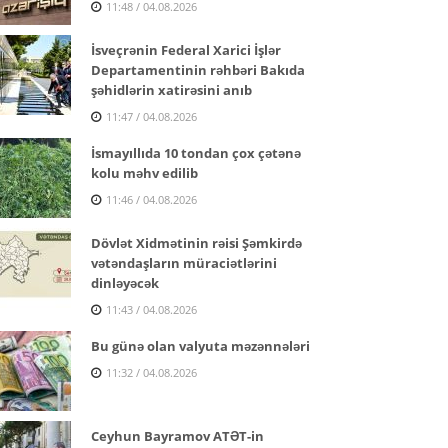
11:48 / 04.08.2026
İsveçrənin Federal Xarici İşlər
Departamentinin rəhbəri Bakıda
şəhidlərin xatirəsini anıb
11:47 / 04.08.2026
İsmayıllıda 10 tondan çox çətənə
kolu məhv edilib
11:46 / 04.08.2026
Dövlət Xidmətinin rəisi Şəmkirdə
vətəndaşların müraciətlərini
dinləyəcək
11:43 / 04.08.2026
Bu günə olan valyuta məzənnələri
11:32 / 04.08.2026
Ceyhun Bayramov ATƏT-in