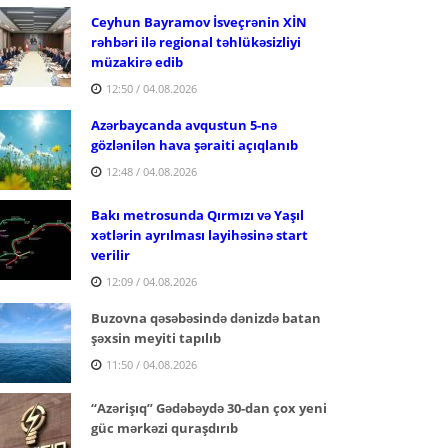
Ceyhun Bayramov İsveçrənin XİN
rəhbəri ilə regional təhlükəsizliyi
müzakirə edib
12:50 / 04.08.2026
Azərbaycanda avqustun 5-nə
gözlənilən hava şəraiti açıqlanıb
12:48 / 04.08.2026
Bakı metrosunda Qırmızı və Yaşıl
xətlərin ayrılması layihəsinə start
verilir
12:09 / 04.08.2026
Buzovna qəsəbəsində dənizdə batan
şəxsin meyiti tapılıb
11:50 / 04.08.2026
“Azərişıq” Gədəbəydə 30-dan çox yeni
güc mərkəzi quraşdırıb