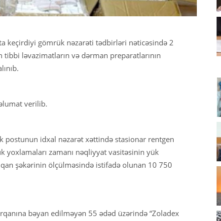
 keçirdiyi gömrük nəzarəti tədbirləri nəticəsində 2
tibbi ləvazimatların və dərman preparatlarının
lınıb.
umat verilib.
ük postunun idxal nəzarət xəttində stasionar rentgen
k yoxlamaları zamanı nəqliyyat vasitəsinin yük
an şəkərinin ölçülməsində istifadə olunan 10 750
 orqanına bəyan edilməyən 55 ədəd üzərində “Zoladex