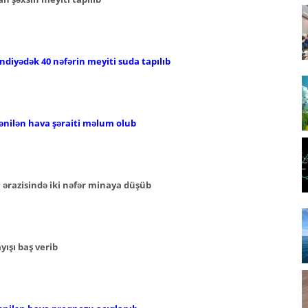
iyədək 40 nəfərin meyiti suda tapılıb
ənilən hava şəraiti məlum olub
ərazisində iki nəfər minaya düşüb
ışı baş verib