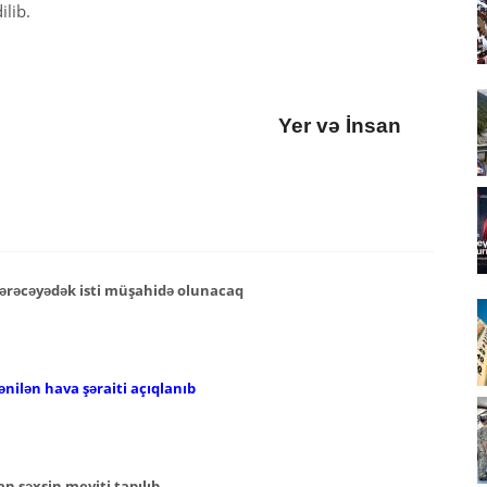
ilib.
Yer və İnsan
ərəcəyədək isti müşahidə olunacaq
nilən hava şəraiti açıqlanıb
n şəxsin meyiti tapılıb