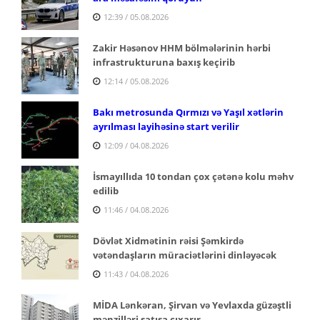
12:39 / 05.08.2026
Zakir Həsənov HHM bölmələrinin hərbi
infrastrukturuna baxış keçirib
12:14 / 05.08.2026
Bakı metrosunda Qırmızı və Yaşıl xətlərin
ayrılması layihəsinə start verilir
12:09 / 04.08.2026
İsmayıllıda 10 tondan çox çətənə kolu məhv
edilib
11:46 / 04.08.2026
Dövlət Xidmətinin rəisi Şəmkirdə
vətəndaşların müraciətlərini dinləyəcək
11:43 / 04.08.2026
MİDA Lənkəran, Şirvan və Yevlaxda güzəştli
mənzilləri satışa çıxarır