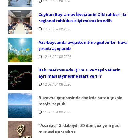
12:14 / 05.08.2026
Ceyhun Bayramov İsveçrənin XİN rəhbəri ilə
regional təhlükəsizliyi müzakirə edib
12:50 / 04.08.2026
Azərbaycanda avqustun 5-nə gözlənilən hava
şəraiti açıqlanıb
12:48 / 04.08.2026
Bakı metrosunda Qırmızı və Yaşıl xətlərin
ayrılması layihəsinə start verilir
12:09 / 04.08.2026
Buzovna qəsəbəsində dənizdə batan şəxsin
meyiti tapılıb
11:50 / 04.08.2026
“Azərişıq” Gədəbəydə 30-dan çox yeni güc
mərkəzi quraşdırıb