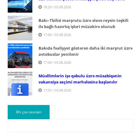
18:29 / 03.08.2026
Bakı–Tbilisi marşrutu üzrə əlavə reysin təşkili
ilə bağlı hazırlıq işləri müzakirə olunub
17:06 / 03.08.2026
Bakıda fəaliyyət göstərən daha iki marşrut üzrə
avtobuslar yenilənir
17:04 / 03.08.2026
Müəllimlərin işə qəbulu üzrə müsabiqənin
vakansiya seçimi mərhələsinə başlanılır
17:03 / 03.08.2026
Ən çox oxunan