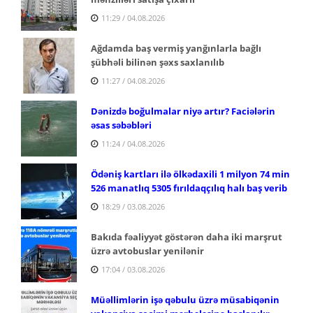
11:29 / 04.08.2026
Ağdamda baş vermiş yanğınlarla bağlı
şübhəli bilinən şəxs saxlanılıb
11:27 / 04.08.2026
Dənizdə boğulmalar niyə artır? Faciələrin
əsas səbəbləri
11:24 / 04.08.2026
Ödəniş kartları ilə ölkədaxili 1 milyon 74 min
526 manatlıq 5305 fırıldaqçılıq halı baş verib
18:29 / 03.08.2026
Bakıda fəaliyyət göstərən daha iki marşrut
üzrə avtobuslar yenilənir
17:04 / 03.08.2026
Müəllimlərin işə qəbulu üzrə müsabiqənin