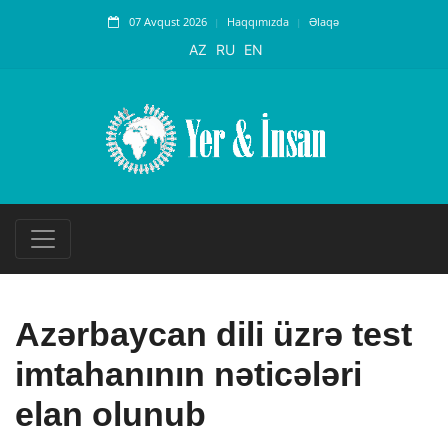
07 Avqust 2026
Haqqımızda
Əlaqə
AZ
RU
EN
Azərbaycan dili üzrə test
imtahanının nəticələri
elan olunub