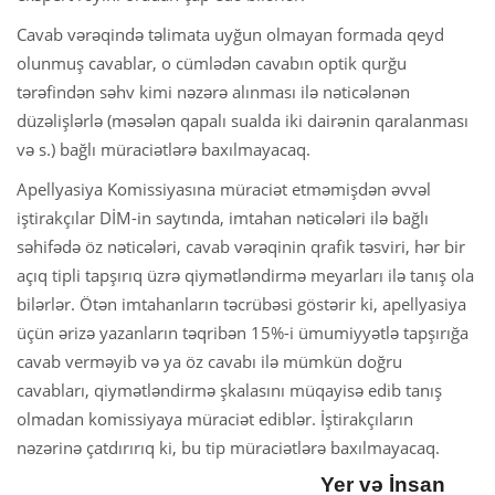
Cavab vərəqində təlimata uyğun olmayan formada qeyd
olunmuş cavablar, o cümlədən cavabın optik qurğu
tərəfindən səhv kimi nəzərə alınması ilə nəticələnən
düzəlişlərlə (məsələn qapalı sualda iki dairənin qaralanması
və s.) bağlı müraciətlərə baxılmayacaq.
Apellyasiya Komissiyasına müraciət etməmişdən əvvəl
iştirakçılar DİM-in saytında, imtahan nəticələri ilə bağlı
səhifədə öz nəticələri, cavab vərəqinin qrafik təsviri, hər bir
açıq tipli tapşırıq üzrə qiymətləndirmə meyarları ilə tanış ola
bilərlər. Ötən imtahanların təcrübəsi göstərir ki, apellyasiya
üçün ərizə yazanların təqribən 15%-i ümumiyyətlə tapşırığa
cavab verməyib və ya öz cavabı ilə mümkün doğru
cavabları, qiymətləndirmə şkalasını müqayisə edib tanış
olmadan komissiyaya müraciət ediblər. İştirakçıların
nəzərinə çatdırırıq ki, bu tip müraciətlərə baxılmayacaq.
Yer və İnsan