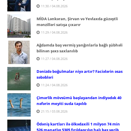
11:30 / 04.08.2026
MİDA Lənkəran, Şirvan və Yevlaxda güzəştli
mənzilləri satışa çıxarır
11:29 / 04.08.2026
Ağdamda baş vermiş yanğınlarla bağlı şübhəli
bilinən şəxs saxlanılıb
11:27 / 04.08.2026
Dənizdə boğulmalar niyə artır? Faciələrin əsas
səbəbləri
11:24 / 04.08.2026
Çimərlik mövsümü başlayandan indiyədək 40
nəfərin meyiti suda tapılıb
21:15 / 03.08.2026
Ödəniş kartları ilə ölkədaxili 1 milyon 74 min
526 manatlıq 5305 fırıldaqçılıq halı baş verib