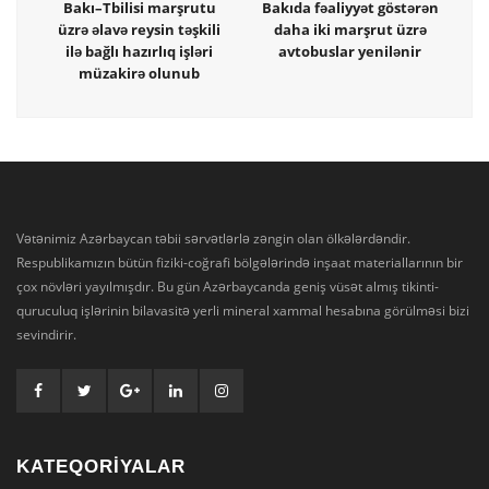
Bakı–Tbilisi marşrutu
Bakıda fəaliyyət göstərən
üzrə əlavə reysin təşkili
daha iki marşrut üzrə
ilə bağlı hazırlıq işləri
avtobuslar yenilənir
müzakirə olunub
Vətənimiz Azərbaycan təbii sərvətlərlə zəngin olan ölkələrdəndir.
Respublikamızın bütün fiziki-coğrafi bölgələrində inşaat materiallarının bir
çox növləri yayılmışdır. Bu gün Azərbaycanda geniş vüsət almış tikinti-
quruculuq işlərinin bilavasitə yerli mineral xammal hesabına görülməsi bizi
sevindirir.
KATEQORİYALAR