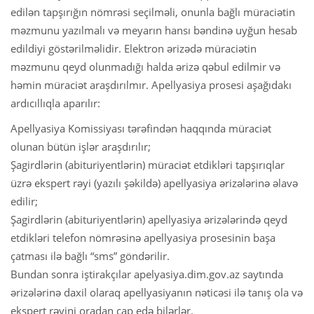
edilən tapşırığın nömrəsi seçilməli, onunla bağlı müraciətin
məzmunu yazılmalı və meyarın hansı bəndinə uyğun hesab
edildiyi göstərilməlidir. Elektron ərizədə müraciətin
məzmunu qeyd olunmadığı halda ərizə qəbul edilmir və
həmin müraciət araşdırılmır. Apellyasiya prosesi aşağıdakı
ardıcıllıqla aparılır:
Apellyasiya Komissiyası tərəfindən haqqında müraciət
olunan bütün işlər araşdırılır;
Şagirdlərin (abituriyentlərin) müraciət etdikləri tapşırıqlar
üzrə ekspert rəyi (yazılı şəkildə) apellyasiya ərizələrinə əlavə
edilir;
Şagirdlərin (abituriyentlərin) apellyasiya ərizələrində qeyd
etdikləri telefon nömrəsinə apellyasiya prosesinin başa
çatması ilə bağlı “sms” göndərilir.
Bundan sonra iştirakçılar apelyasiya.dim.gov.az saytında
ərizələrinə daxil olaraq apellyasiyanın nəticəsi ilə tanış ola və
ekspert rəyini oradan çap edə bilərlər.