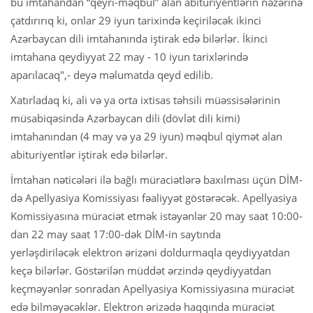
bu imtahandan “qeyri-məqbul” alan abituriyentlərin nəzərinə
çatdırırıq ki, onlar 29 iyun tarixində keçiriləcək ikinci
Azərbaycan dili imtahanında iştirak edə bilərlər. İkinci
imtahana qeydiyyat 22 may - 10 iyun tarixlərində
aparılacaq",- deyə məlumatda qeyd edilib.
Xatırladaq ki, ali və ya orta ixtisas təhsili müəssisələrinin
müsabiqəsində Azərbaycan dili (dövlət dili kimi)
imtahanından (4 may və ya 29 iyun) məqbul qiymət alan
abituriyentlər iştirak edə bilərlər.
İmtahan nəticələri ilə bağlı müraciətlərə baxılması üçün DİM-
də Apellyasiya Komissiyası fəaliyyət göstərəcək. Apellyasiya
Komissiyasına müraciət etmək istəyənlər 20 may saat 10:00-
dan 22 may saat 17:00-dək DİM-in saytında
yerləşdiriləcək elektron ərizəni doldurmaqla qeydiyyatdan
keçə bilərlər. Göstərilən müddət ərzində qeydiyyatdan
keçməyənlər sonradan Apellyasiya Komissiyasına müraciət
edə bilməyəcəklər. Elektron ərizədə haqqında müraciət