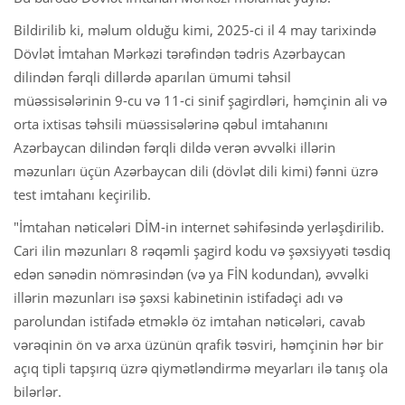
Bildirilib ki, məlum olduğu kimi, 2025-ci il 4 may tarixində
Dövlət İmtahan Mərkəzi tərəfindən tədris Azərbaycan
dilindən fərqli dillərdə aparılan ümumi təhsil
müəssisələrinin 9-cu və 11-ci sinif şagirdləri, həmçinin ali və
orta ixtisas təhsili müəssisələrinə qəbul imtahanını
Azərbaycan dilindən fərqli dildə verən əvvəlki illərin
məzunları üçün Azərbaycan dili (dövlət dili kimi) fənni üzrə
test imtahanı keçirilib.
"İmtahan nəticələri DİM-in internet səhifəsində yerləşdirilib.
Cari ilin məzunları 8 rəqəmli şagird kodu və şəxsiyyəti təsdiq
edən sənədin nömrəsindən (və ya FİN kodundan), əvvəlki
illərin məzunları isə şəxsi kabinetinin istifadəçi adı və
parolundan istifadə etməklə öz imtahan nəticələri, cavab
vərəqinin ön və arxa üzünün qrafik təsviri, həmçinin hər bir
açıq tipli tapşırıq üzrə qiymətləndirmə meyarları ilə tanış ola
bilərlər.