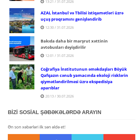
13:21 / 31.07.2026
AZAL İstanbul və Tbilisi istiqamətləri üzrə
uçuş proqramını genişləndirib
12:30 / 31.07.2026
Bakıda daha bir marşrut xəttinin
avtobusları dəyişdirilir
12:01 / 31.07.2026
Coğrafiya İnstitutunun əməkdaşları Böyük
Qafqazın cənub yamacında ekoloji risklərin
qiymətləndirilməsi üzrə ekspedisiya
aparıblar
20:13 / 30.07.2026
BİZİ SOSİAL ŞƏBƏKƏLƏRDƏ ARAYIN
Ən son xəbərləri ilk sən əldə et!