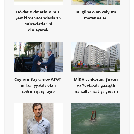
Dövlət Xidmətinin rəisi
Bu günə olan valyuta
Şəmkirdə vətəndaşların
məzənnələri
müraciətlərini
dinləyəcək
Ceyhun Bayramov ATƏT-
MİDA Lənkəran, Şirvan
in fəaliyyətdə olan
və Yevlaxda güzəştli
sədrini qarşılayıb
mənzilləri satışa çıxarır