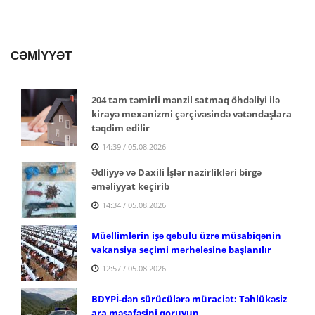
CƏMİYYƏT
204 tam təmirli mənzil satmaq öhdəliyi ilə
kirayə mexanizmi çərçivəsində vətəndaşlara
təqdim edilir
14:39 / 05.08.2026
Ədliyyə və Daxili İşlər nazirlikləri birgə
əməliyyat keçirib
14:34 / 05.08.2026
Müəllimlərin işə qəbulu üzrə müsabiqənin
vakansiya seçimi mərhələsinə başlanılır
12:57 / 05.08.2026
BDYPİ-dən sürücülərə müraciət: Təhlükəsiz
ara məsafəsini qoruyun