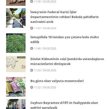
11:48 / 04.08.2026
İsveçrənin Federal Xarici İşlər
Departamentinin rəhbəri Bakıda şəhidlərin
xatirəsini anıb
11:47 / 04.08.2026
İsmayıllıda 10 tondan çox çətənə kolu məhv
edilib
11:46 / 04.08.2026
Dövlət Xidmətinin rəisi Şəmkirdə vətəndaşların
müraciətlərini dinləyəcək
11:43 / 04.08.2026
Bu günə olan valyuta məzənnələri
11:32 / 04.08.2026
Ceyhun Bayramov ATƏT-in fəaliyyətdə olan
sədrini qarşılayıb