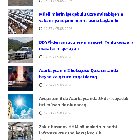
13:21 / 05.08.2026
Müəllimlərin işə qəbulu üzrə müsabiqənin
vakansiya seçimi mərhələsinə başlanılır
12:57 / 05.08.2026
BDYPİ-dən sürücülərə müraciət: Təhlükəsiz ara
məsafəsini qoruyun
12:39 / 05.08.2026
Azərbaycanın 2 boksçusu Qazaxıstanda
beynəlxalq turnirə qatılacaq
12:34 / 05.08.2026
Avqustun 6-da Azərbaycanda 39 dərəcəyədək
isti müşahidə olunacaq
12:31 / 05.08.2026
Zakir Həsənov HHM bölmələrinin hərbi
infrastrukturuna baxış keçirib