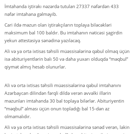
İmtahanda iştirakı nəzərdə tutulan 27337 nəfərdən 433
nəfər imtahana gəlməyib.
Cari ildə məzun olan iştirakçıların toplaya biləcəkləri
maksimum bal 100 baldır. Bu imtahanın nəticəsi şagirdin
yekun attestasiya sənədinə yazılacaq.
Ali və ya orta ixtisas təhsili müəssisələrinə qəbul olmaq üçün
isə abituriyentlərin balı 50 və daha yuxarı olduqda “məqbul”
qiymət almış hesab olunurlar.
Ali və orta ixtisas təhsili müəssisələrinə qəbul imtahanını
Azərbaycan dilindən fərqli dildə verən əvvəlki illərin
məzunları imtahanda 30 bal toplaya bilərlər. Abituriyentin
“məqbul” alması üçün onun topladığı bal 15-dən az
olmamalıdır.
Ali və ya orta ixtisas təhsili müəssisələrinə sənəd verən, lakin