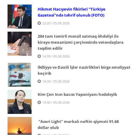
Hikmət Hacıyevin fikirləri "Türkiye
Gazetesi"ndə təhrif olunub (FOTO)
22:20 / 05.08.2026
204 tam təmirli mənzil satmaq öhdəliyi ilə
kirayə mexanizmi çərçivəsində vətəndaşlara
təqdim edilir
14:39 / 05.08.2026
Ədliyyə və Daxili İşlər nazirlikləri birgə əməliyyat
keçirib
14:34 / 05.08.2026
Kim Çen Inın bacısı Yaponiyanı hədələyib
13:40 / 05.08.2026
“Azeri Light” markalı neftin qiyməti 91,68
dollar olub