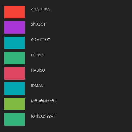
ANALİTİKA
SİYASƏT
CƏMİYYƏT
DÜNYA
HADİSƏ
İDMAN
MƏDƏNİYYƏT
İQTİSADİYYAT