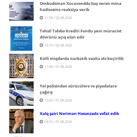
Ombudsman Xocavənddə baş verən mina
hadisəsinə reaksiya verib
21:58 / 02.08.2026
Təhsil Tələbə Krediti Fondu yeni müraciət
dövrünü açıq elan edir
15:14 / 02.08.2026
Külli miqdarda narkotik vasitə ələ keçirilib
11:04 / 01.08.2026
Yol polisindən sürücülərə və piyadalara
çağırış
10:00 / 01.08.2026
Xalq şairi Nəriman Həsənzadə vəfat edib
09:55 / 01.08.2026