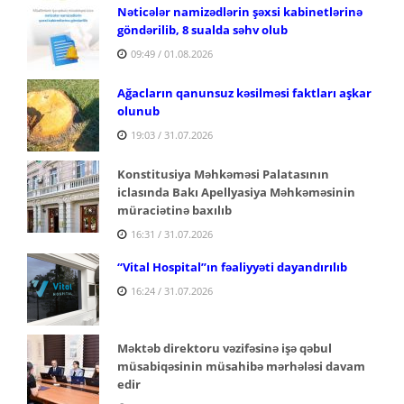
Nəticələr namizədlərin şəxsi kabinetlərinə
göndərilib, 8 sualda səhv olub
09:49 / 01.08.2026
Ağacların qanunsuz kəsilməsi faktları aşkar
olunub
19:03 / 31.07.2026
Konstitusiya Məhkəməsi Palatasının
iclasında Bakı Apellyasiya Məhkəməsinin
müraciətinə baxılıb
16:31 / 31.07.2026
“Vital Hospital”ın fəaliyyəti dayandırılıb
16:24 / 31.07.2026
Məktəb direktoru vəzifəsinə işə qəbul
müsabiqəsinin müsahibə mərhələsi davam
edir