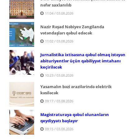
nəfər saxlanılıb
11:04 / 03.08.2026
Nazir Rəşad Nəbiyev Zəngilanda
vətəndaşları qəbul edəcək
11:02 / 03.08.2026
Jurnalistika ixtisasına qəbul olmaq istəyən
abituriyentlər üçün qabiliyyət imtahanı
keçiriləcək
10:23 / 03.08.2026
Yasamalın bəzi ərazilərində elektrik
kəsiləcək
09:17 / 03.08.2026
Magistraturaya qəbul olunanların
qeydiyyatı başlayır
09:15 / 03.08.2026