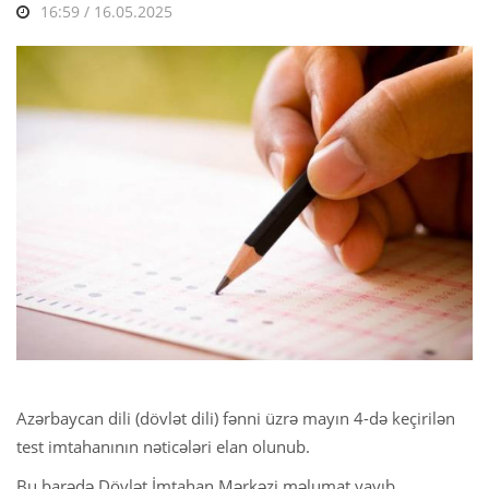
16:59 / 16.05.2025
Azərbaycan dili (dövlət dili) fənni üzrə mayın 4-də keçirilən
test imtahanının nəticələri elan olunub.
Bu barədə Dövlət İmtahan Mərkəzi məlumat yayıb.