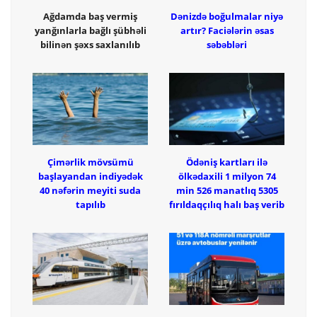
Ağdamda baş vermiş
Dənizdə boğulmalar niyə
yanğınlarla bağlı şübhəli
artır? Faciələrin əsas
bilinən şəxs saxlanılıb
səbəbləri
Çimərlik mövsümü
Ödəniş kartları ilə
başlayandan indiyədək
ölkədaxili 1 milyon 74
40 nəfərin meyiti suda
min 526 manatlıq 5305
tapılıb
fırıldaqçılıq halı baş verib