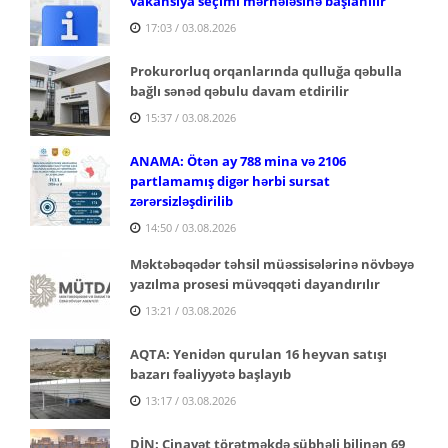
vakansiya seçimi mərhələsinə başlanılır
17:03 / 03.08.2026
Prokurorluq orqanlarında qulluğa qəbulla
bağlı sənəd qəbulu davam etdirilir
15:37 / 03.08.2026
ANAMA: Ötən ay 788 mina və 2106
partlamamış digər hərbi sursat
zərərsizləşdirilib
14:50 / 03.08.2026
Məktəbəqədər təhsil müəssisələrinə növbəyə
yazılma prosesi müvəqqəti dayandırılır
13:21 / 03.08.2026
AQTA: Yenidən qurulan 16 heyvan satışı
bazarı fəaliyyətə başlayıb
13:17 / 03.08.2026
DİN: Cinayət törətməkdə şübhəli bilinən 69