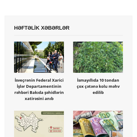
HƏFTƏLİK XƏBƏRLƏR
İsveçrənin Federal Xarici
İsmayıllıda 10 tondan
İşlər Departamentinin
çox çətənə kolu məhv
rəhbəri Bakıda şəhidlərin
edilib
xatirəsini anıb