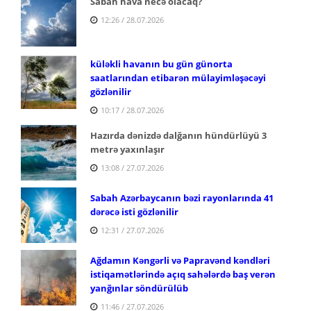
Sabah hava necə olacaq?
12:26 / 28.07.2026
küləkli havanın bu gün günorta
saatlarından etibarən mülayimləşəcəyi
gözlənilir
10:17 / 28.07.2026
Hazırda dənizdə dalğanın hündürlüyü 3
metrə yaxınlaşır
13:08 / 27.07.2026
Sabah Azərbaycanın bəzi rayonlarında 41
dərəcə isti gözlənilir
12:31 / 27.07.2026
Ağdamın Kəngərli və Papravənd kəndləri
istiqamətlərində açıq sahələrdə baş verən
yanğınlar söndürülüb
11:46 / 27.07.2026