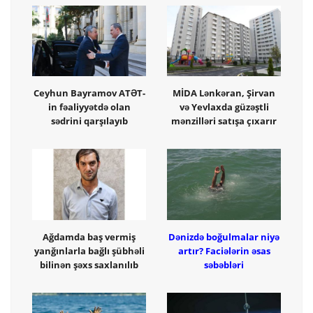
Ceyhun Bayramov ATƏT-
MİDA Lənkəran, Şirvan
in fəaliyyətdə olan
və Yevlaxda güzəştli
sədrini qarşılayıb
mənzilləri satışa çıxarır
Ağdamda baş vermiş
Dənizdə boğulmalar niyə
yanğınlarla bağlı şübhəli
artır? Faciələrin əsas
bilinən şəxs saxlanılıb
səbəbləri