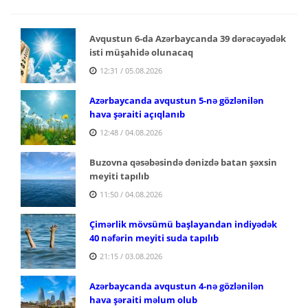
Avqustun 6-da Azərbaycanda 39 dərəcəyədək
isti müşahidə olunacaq
12:31 / 05.08.2026
Azərbaycanda avqustun 5-nə gözlənilən
hava şəraiti açıqlanıb
12:48 / 04.08.2026
Buzovna qəsəbəsində dənizdə batan şəxsin
meyiti tapılıb
11:50 / 04.08.2026
Çimərlik mövsümü başlayandan indiyədək
40 nəfərin meyiti suda tapılıb
21:15 / 03.08.2026
Azərbaycanda avqustun 4-nə gözlənilən
hava şəraiti məlum olub