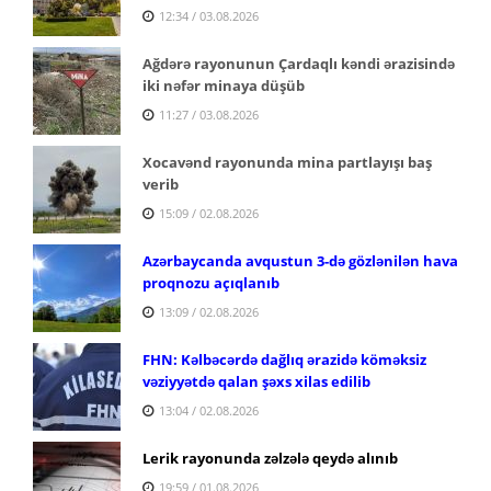
12:34 / 03.08.2026
Ağdərə rayonunun Çardaqlı kəndi ərazisində
iki nəfər minaya düşüb
11:27 / 03.08.2026
Xocavənd rayonunda mina partlayışı baş
verib
15:09 / 02.08.2026
Azərbaycanda avqustun 3-də gözlənilən hava
proqnozu açıqlanıb
13:09 / 02.08.2026
FHN: Kəlbəcərdə dağlıq ərazidə köməksiz
vəziyyətdə qalan şəxs xilas edilib
13:04 / 02.08.2026
Lerik rayonunda zəlzələ qeydə alınıb
19:59 / 01.08.2026