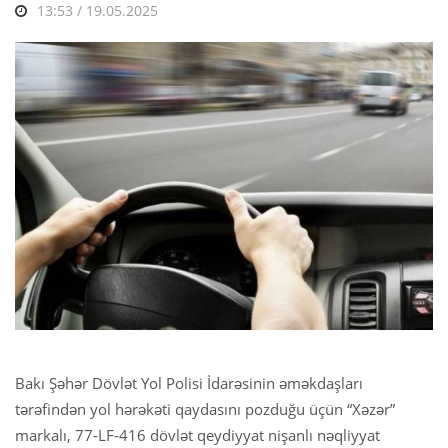
13:53 / 19.05.2025
Bakı Şəhər Dövlət Yol Polisi İdarəsinin əməkdaşları
tərəfindən yol hərəkəti qaydasını pozduğu üçün “Xəzər”
markalı, 77-LF-416 dövlət qeydiyyat nişanlı nəqliyyat