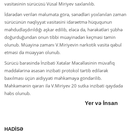
vasitəsinin sürücüsü Vüsal Miriyev saxlanılıb.
İdarədən verilən məlumata görə, sənədləri yoxlanılan zaman
sürücünün nəqliyyat vasitəsini idarəetmə hüququnun
məhdudlaşdırıldığı aşkar edilib, eləcə də, hərəkətləri şübhə
doğurduğundan onun tibbi müayinədən keçməsi təmin
olunub. Müayinə zamanı V.Miriyevin narkotik vasitə qəbul
etməsi də müəyyən olunub.
Sürücü barəsində İnzibati Xətalar Məcəlləsinin müvafiq
maddələrinə əsasən inzibati protokol tərtib edilərək
baxılması üçün aidiyyəti məhkəməyə göndərilib.
Məhkəmənin qərarı ilə V.Miriyev 20 sutka inzibati qaydada
həbs olunub.
Yer və İnsan
HADİSƏ