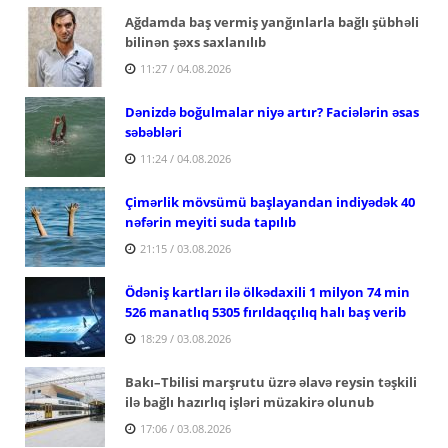
Ağdamda baş vermiş yanğınlarla bağlı şübhəli
bilinən şəxs saxlanılıb
11:27 / 04.08.2026
Dənizdə boğulmalar niyə artır? Faciələrin əsas
səbəbləri
11:24 / 04.08.2026
Çimərlik mövsümü başlayandan indiyədək 40
nəfərin meyiti suda tapılıb
21:15 / 03.08.2026
Ödəniş kartları ilə ölkədaxili 1 milyon 74 min
526 manatlıq 5305 fırıldaqçılıq halı baş verib
18:29 / 03.08.2026
Bakı–Tbilisi marşrutu üzrə əlavə reysin təşkili
ilə bağlı hazırlıq işləri müzakirə olunub
17:06 / 03.08.2026