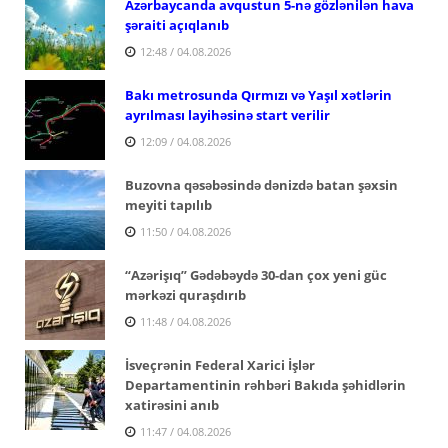
Azərbaycanda avqustun 5-nə gözlənilən hava
şəraiti açıqlanıb
12:48 / 04.08.2026
Bakı metrosunda Qırmızı və Yaşıl xətlərin
ayrılması layihəsinə start verilir
12:09 / 04.08.2026
Buzovna qəsəbəsində dənizdə batan şəxsin
meyiti tapılıb
11:50 / 04.08.2026
“Azərişıq” Gədəbəydə 30-dan çox yeni güc
mərkəzi quraşdırıb
11:48 / 04.08.2026
İsveçrənin Federal Xarici İşlər
Departamentinin rəhbəri Bakıda şəhidlərin
xatirəsini anıb
11:47 / 04.08.2026