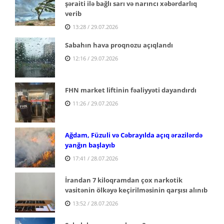
şəraiti ilə bağlı sarı və narıncı xəbərdarlıq
verib
13:28 / 29.07.2026
Sabahın hava proqnozu açıqlandı
12:16 / 29.07.2026
FHN market liftinin fəaliyyəti dayandırdı
11:26 / 29.07.2026
Ağdam, Füzuli və Cəbrayılda açıq ərazilərdə
yanğın başlayıb
17:41 / 28.07.2026
İrandan 7 kiloqramdan çox narkotik
vasitənin ölkəyə keçirilməsinin qarşısı alınıb
13:52 / 28.07.2026