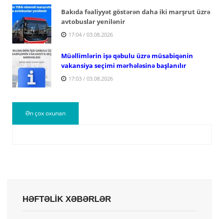
Bakıda fəaliyyət göstərən daha iki marşrut üzrə
avtobuslar yenilənir
17:04 / 03.08.2026
Müəllimlərin işə qəbulu üzrə müsabiqənin
vakansiya seçimi mərhələsinə başlanılır
17:03 / 03.08.2026
Ən çox oxunan
HƏFTƏLİK XƏBƏRLƏR