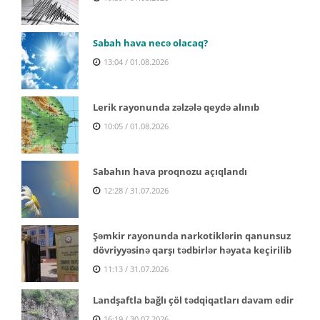
Sabah hava necə olacaq?
13:04 / 01.08.2026
Lerik rayonunda zəlzələ qeydə alınıb
10:05 / 01.08.2026
Sabahın hava proqnozu açıqlandı
12:28 / 31.07.2026
Şəmkir rayonunda narkotiklərin qanunsuz
dövriyyəsinə qarşı tədbirlər həyata keçirilib
11:13 / 31.07.2026
Landşaftla bağlı çöl tədqiqatları davam edir
16:19 / 30.07.2026