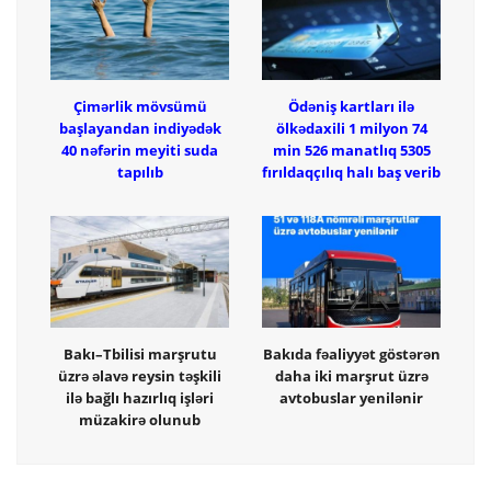
Çimərlik mövsümü
Ödəniş kartları ilə
başlayandan indiyədək
ölkədaxili 1 milyon 74
40 nəfərin meyiti suda
min 526 manatlıq 5305
tapılıb
fırıldaqçılıq halı baş verib
Bakı–Tbilisi marşrutu
Bakıda fəaliyyət göstərən
üzrə əlavə reysin təşkili
daha iki marşrut üzrə
ilə bağlı hazırlıq işləri
avtobuslar yenilənir
müzakirə olunub