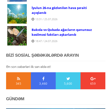
İyulun 26-na gözlənilən hava şəraiti
açıqlanıb
13:31 / 25.07.2026
Bakıda və Qubada ağacların qanunsuz
kəsilməsi faktları aşkarlanıb
18:47 / 24.07.2026
BİZİ SOSİAL ŞƏBƏKƏLƏRDƏ ARAYIN
Ən son xəbərləri ilk sən əldə et!
345
3,460
5,600
659
GÜNDƏM