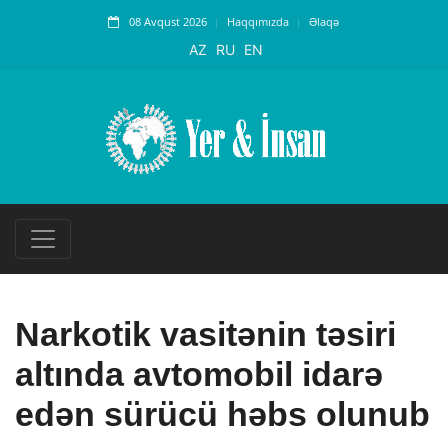
08 Avqust 2026
Haqqımızda
Əlaqə
AZ
RU
EN
Narkotik vasitənin təsiri
altında avtomobil idarə
edən sürücü həbs olunub