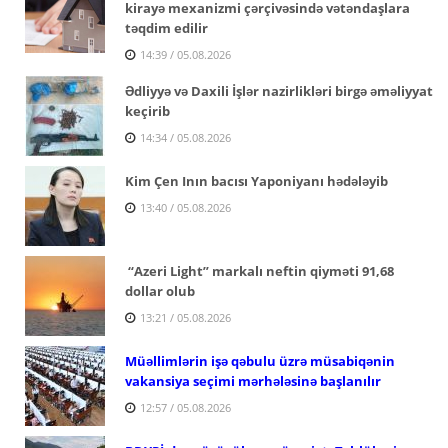
kirayə mexanizmi çərçivəsində vətəndaşlara
təqdim edilir
14:39 / 05.08.2026
Ədliyyə və Daxili İşlər nazirlikləri birgə əməliyyat
keçirib
14:34 / 05.08.2026
Kim Çen Inın bacısı Yaponiyanı hədələyib
13:40 / 05.08.2026
“Azeri Light” markalı neftin qiyməti 91,68
dollar olub
13:21 / 05.08.2026
Müəllimlərin işə qəbulu üzrə müsabiqənin
vakansiya seçimi mərhələsinə başlanılır
12:57 / 05.08.2026