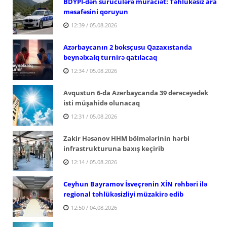
BDYPİ-dən sürücülərə müraciət: Təhlükəsiz ara
məsafəsini qoruyun
12:39 / 05.08.2026
Azərbaycanın 2 boksçusu Qazaxıstanda
beynəlxalq turnirə qatılacaq
12:34 / 05.08.2026
Avqustun 6-da Azərbaycanda 39 dərəcəyədək
isti müşahidə olunacaq
12:31 / 05.08.2026
Zakir Həsənov HHM bölmələrinin hərbi
infrastrukturuna baxış keçirib
12:14 / 05.08.2026
Ceyhun Bayramov İsveçrənin XİN rəhbəri ilə
regional təhlükəsizliyi müzakirə edib
12:50 / 04.08.2026