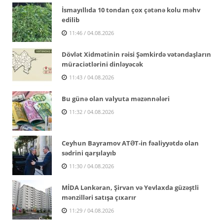
İsmayıllıda 10 tondan çox çətənə kolu məhv
edilib
11:46 / 04.08.2026
Dövlət Xidmətinin rəisi Şəmkirdə vətəndaşların
müraciətlərini dinləyəcək
11:43 / 04.08.2026
Bu günə olan valyuta məzənnələri
11:32 / 04.08.2026
Ceyhun Bayramov ATƏT-in fəaliyyətdə olan
sədrini qarşılayıb
11:30 / 04.08.2026
MİDA Lənkəran, Şirvan və Yevlaxda güzəştli
mənzilləri satışa çıxarır
11:29 / 04.08.2026