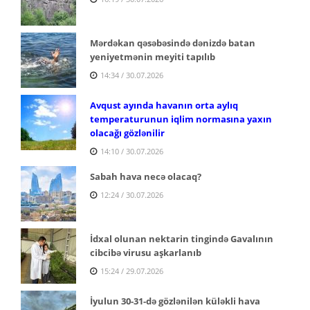
Mərdəkan qəsəbəsində dənizdə batan
yeniyetmənin meyiti tapılıb
14:34 / 30.07.2026
Avqust ayında havanın orta aylıq
temperaturunun iqlim normasına yaxın
olacağı gözlənilir
14:10 / 30.07.2026
Sabah hava necə olacaq?
12:24 / 30.07.2026
İdxal olunan nektarin tingində Gavalının
cibcibə virusu aşkarlanıb
15:24 / 29.07.2026
İyulun 30-31-də gözlənilən küləkli hava