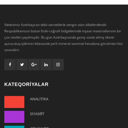
Vətənimiz Azərbaycan təbii sərvətlərlə zəngin olan ölkələrdəndir.
Respublikamızın bütün fiziki-coğrafi bölgələrində inşaat materiallarının bir
çox növləri yayılmışdır. Bu gün Azərbaycanda geniş vüsət almış tikinti-
quruculuq işlərinin bilavasitə yerli mineral xammal hesabına görülməsi bizi
sevindirir.
KATEQORİYALAR
ANALİTİKA
SİYASƏT