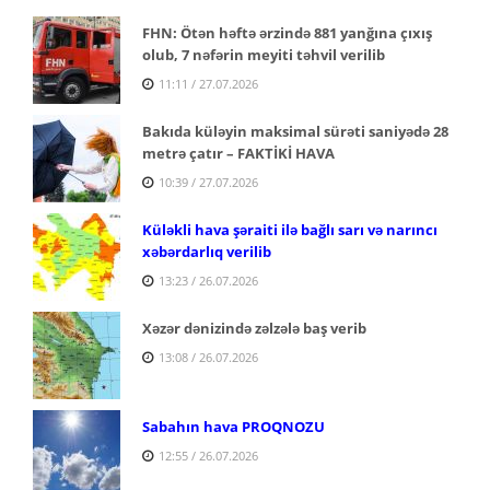
FHN: Ötən həftə ərzində 881 yanğına çıxış
olub, 7 nəfərin meyiti təhvil verilib
11:11 / 27.07.2026
Bakıda küləyin maksimal sürəti saniyədə 28
metrə çatır – FAKTİKİ HAVA
10:39 / 27.07.2026
Küləkli hava şəraiti ilə bağlı sarı və narıncı
xəbərdarlıq verilib
13:23 / 26.07.2026
Xəzər dənizində zəlzələ baş verib
13:08 / 26.07.2026
Sabahın hava PROQNOZU
12:55 / 26.07.2026