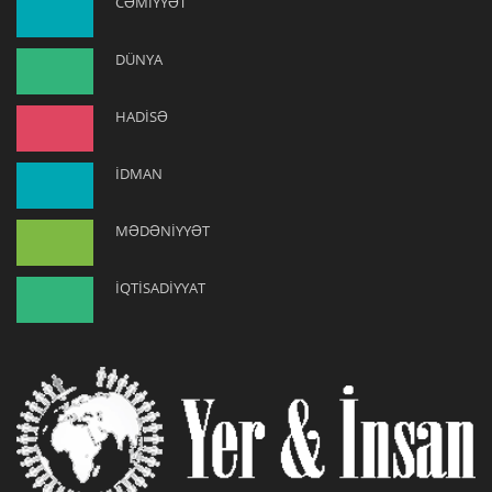
CƏMİYYƏT
DÜNYA
HADİSƏ
İDMAN
MƏDƏNİYYƏT
İQTİSADİYYAT