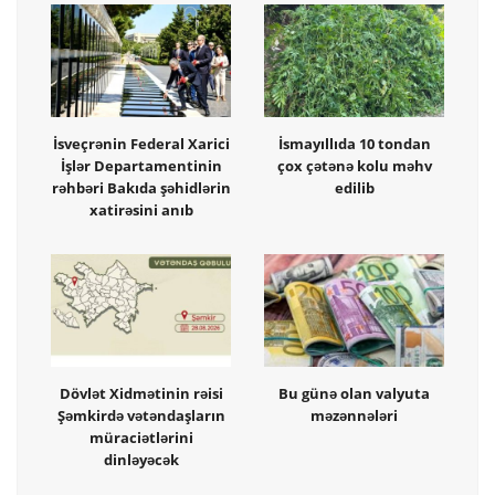
İsveçrənin Federal Xarici
İsmayıllıda 10 tondan
İşlər Departamentinin
çox çətənə kolu məhv
rəhbəri Bakıda şəhidlərin
edilib
xatirəsini anıb
Dövlət Xidmətinin rəisi
Bu günə olan valyuta
Şəmkirdə vətəndaşların
məzənnələri
müraciətlərini
dinləyəcək