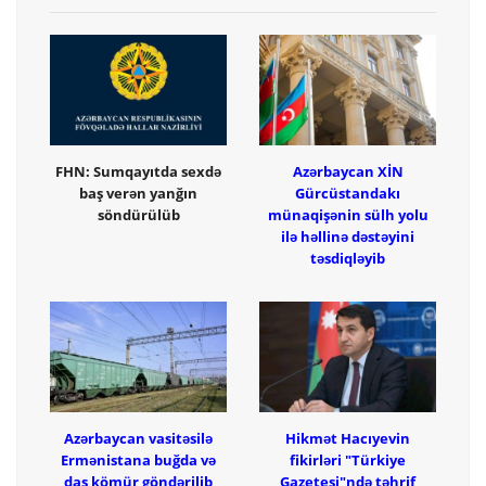
FHN: Sumqayıtda sexdə
Azərbaycan XİN
baş verən yanğın
Gürcüstandakı
söndürülüb
münaqişənin sülh yolu
ilə həllinə dəstəyini
təsdiqləyib
Azərbaycan vasitəsilə
Hikmət Hacıyevin
Ermənistana buğda və
fikirləri "Türkiye
daş kömür göndərilib
Gazetesi"ndə təhrif