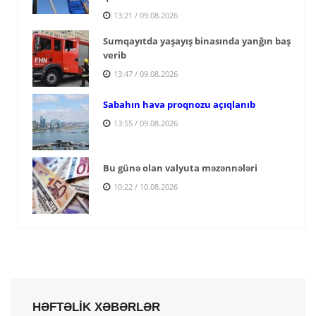
13:21 / 09.08.2026
Sumqayıtda yaşayış binasında yanğın baş
verib
13:47 / 09.08.2026
Sabahın hava proqnozu açıqlanıb
13:55 / 09.08.2026
Bu günə olan valyuta məzənnələri
10:22 / 10.08.2026
HƏFTƏLİK XƏBƏRLƏR