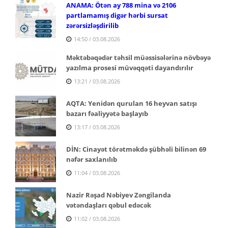
ANAMA: Ötən ay 788 mina və 2106
partlamamış digər hərbi sursat
zərərsizləşdirilib
14:50 / 03.08.2026
Məktəbəqədər təhsil müəssisələrinə növbəyə
yazılma prosesi müvəqqəti dayandırılır
13:21 / 03.08.2026
AQTA: Yenidən qurulan 16 heyvan satışı
bazarı fəaliyyətə başlayıb
13:17 / 03.08.2026
DİN: Cinayət törətməkdə şübhəli bilinən 69
nəfər saxlanılıb
11:04 / 03.08.2026
Nazir Rəşad Nəbiyev Zəngilanda
vətəndaşları qəbul edəcək
11:02 / 03.08.2026