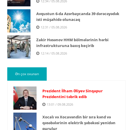
12:34 / 05.08.2026
Avqustun 6-da Azərbaycanda 39 dərəcəyədək
isti müşahidə olunacaq
12:31 / 05.08.2026
Zakir Həsənov HHM bölmələrinin hərbi
infrastrukturuna baxış keçirib
12:14 / 05.08.2026
Ən çox oxunan
Prezident İlham Əliyev Sinqapur
Prezidentini təbrik edib
13:01 / 09.08.2026
Xocalı və Xocavəndin bir sıra kənd və
qəsəbələrinin elektrik şəbəkəsi yenidən
qurulur