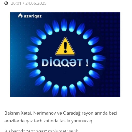
20:01 / 24.06.2025
Bakının Xətai, Nərimanov və Qaradağ rayonlarında bəzi
ərazilərdə qaz təchizatında fasilə yaranacaq.
Bu barədə “Azəriqaz” məlumat yayıb.