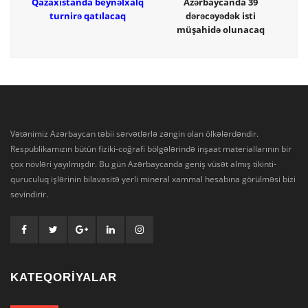
Qazaxıstanda beynəlxalq
Azərbaycanda 39
turnirə qatılacaq
dərəcəyədək isti
müşahidə olunacaq
Vətənimiz Azərbaycan təbii sərvətlərlə zəngin olan ölkələrdəndir.
Respublikamızın bütün fiziki-coğrafi bölgələrində inşaat materiallarının bir
çox növləri yayılmışdır. Bu gün Azərbaycanda geniş vüsət almış tikinti-
quruculuq işlərinin bilavasitə yerli mineral xammal hesabına görülməsi bizi
sevindirir.
KATEQORİYALAR