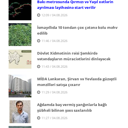
Bakı metrosunda Qırmızı və Yaşıl xətlərin
ayrılması layihəsinə start verilir
12:09 / 04.08.2026
İsmayıllıda 10 tondan çox çətənə kolu məhv
edilib
11:46 / 04.08.2026
Dövlət Xidmətinin rəisi Şəmkirdə
vətəndaşların müraciətlərini dinləyəcək
11:43 / 04.08.2026
MİDA Lənkəran, Şirvan və Yevlaxda güzəştli
mənzilləri satışa çıxarır
11:29 / 04.08.2026
Ağdamda baş vermiş yanğınlarla bağlı
şübhəli bilinən şəxs saxlanılıb
11:27 / 04.08.2026