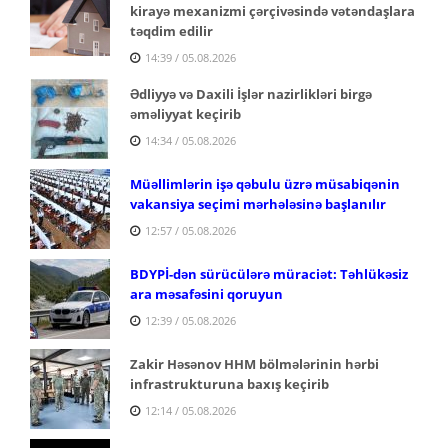
kirayə mexanizmi çərçivəsində vətəndaşlara
təqdim edilir
14:39 / 05.08.2026
Ədliyyə və Daxili İşlər nazirlikləri birgə
əməliyyat keçirib
14:34 / 05.08.2026
Müəllimlərin işə qəbulu üzrə müsabiqənin
vakansiya seçimi mərhələsinə başlanılır
12:57 / 05.08.2026
BDYPİ-dən sürücülərə müraciət: Təhlükəsiz
ara məsafəsini qoruyun
12:39 / 05.08.2026
Zakir Həsənov HHM bölmələrinin hərbi
infrastrukturuna baxış keçirib
12:14 / 05.08.2026