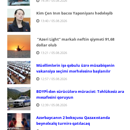
14:34 / 05.08.2026
Kim Çen Inın bacısı Yaponiyanı hədələyib
13:40 / 05.08.2026
“Azeri Light” markalı neftin qiyməti 91,68
dollar olub
13:21 / 05.08.2026
Müəllimlərin işə qəbulu üzrə müsabiqənin
vakansiya seçimi mərhələsinə başlanılır
12:57 / 05.08.2026
BDYPİ-dən sürücülərə müraciət: Təhlükəsiz ara
məsafəsini qoruyun
12:39 / 05.08.2026
Azərbaycanın 2 boksçusu Qazaxıstanda
beynəlxalq turnirə qatılacaq