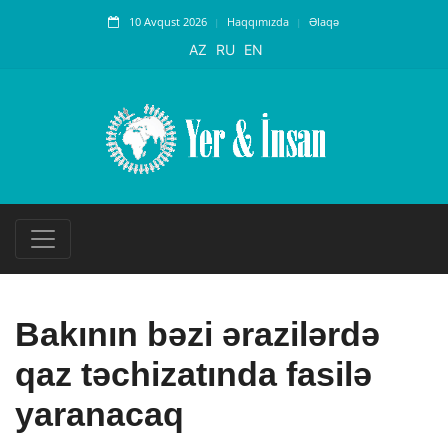
10 Avqust 2026
Haqqımızda
Əlaqə
AZ
RU
EN
Bakının bəzi ərazilərdə
qaz təchizatında fasilə
yaranacaq