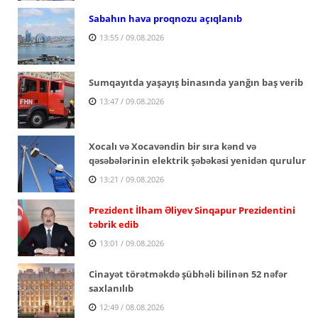
Sabahın hava proqnozu açıqlanıb
13:55 / 09.08.2026
Sumqayıtda yaşayış binasında yanğın baş verib
13:47 / 09.08.2026
Xocalı və Xocavəndin bir sıra kənd və
qəsəbələrinin elektrik şəbəkəsi yenidən qurulur
13:21 / 09.08.2026
Prezident İlham Əliyev Sinqapur Prezidentini
təbrik edib
13:01 / 09.08.2026
Cinayət törətməkdə şübhəli bilinən 52 nəfər
saxlanılıb
12:49 / 08.08.2026