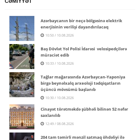
CƏMİYYƏT
Azərbaycanın bir neçə bölgəsinə elektrik
enerjisinin verilişi dayandırılacaq
10:50 / 10.08.2026
Baş Dövlət Yol Polisi İdarəsi velosipedçilərə
müraciət edib
10:33 / 10.08.2026
Tağlar mağarasında Azərbaycan-Yaponiya
birgə beynəlxalq arxeoloji tədqiqatların
üçüncü mövsümü başlanıb
10:30 / 10.08.2026
Cinayət törətməkdə şübhəli bilinən 52 nəfər
saxlanılıb
12:49 / 08.08.2026
204 tam təmirli mənzil satmaq öhdəliyi ilə