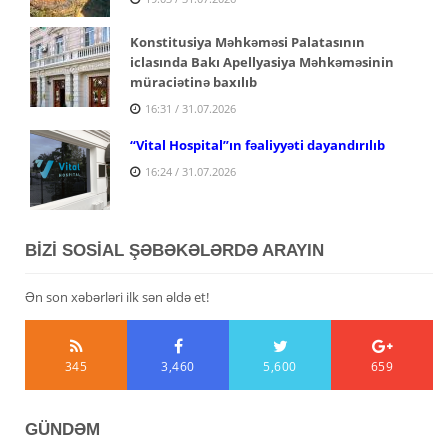
Konstitusiya Məhkəməsi Palatasının
iclasında Bakı Apellyasiya Məhkəməsinin
müraciətinə baxılıb
16:31 / 31.07.2026
“Vital Hospital”ın fəaliyyəti dayandırılıb
16:24 / 31.07.2026
BİZİ SOSİAL ŞƏBƏKƏLƏRDƏ ARAYIN
Ən son xəbərləri ilk sən əldə et!
345
3,460
5,600
659
GÜNDƏM