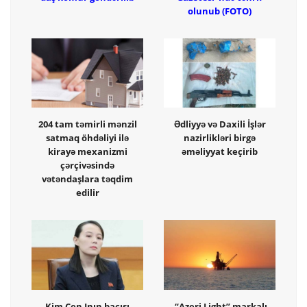
olunub (FOTO)
204 tam təmirli mənzil
Ədliyyə və Daxili İşlər
satmaq öhdəliyi ilə
nazirlikləri birgə
kirayə mexanizmi
əməliyyat keçirib
çərçivəsində
vətəndaşlara təqdim
edilir
Kim Çen Inın bacısı
“Azeri Light” markalı