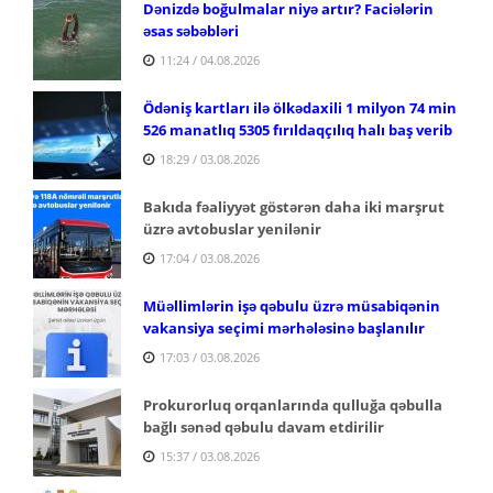
Dənizdə boğulmalar niyə artır? Faciələrin
əsas səbəbləri
11:24 / 04.08.2026
Ödəniş kartları ilə ölkədaxili 1 milyon 74 min
526 manatlıq 5305 fırıldaqçılıq halı baş verib
18:29 / 03.08.2026
Bakıda fəaliyyət göstərən daha iki marşrut
üzrə avtobuslar yenilənir
17:04 / 03.08.2026
Müəllimlərin işə qəbulu üzrə müsabiqənin
vakansiya seçimi mərhələsinə başlanılır
17:03 / 03.08.2026
Prokurorluq orqanlarında qulluğa qəbulla
bağlı sənəd qəbulu davam etdirilir
15:37 / 03.08.2026