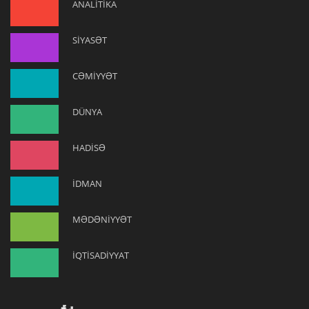
ANALİTİKA
SİYASƏT
CƏMİYYƏT
DÜNYA
HADİSƏ
İDMAN
MƏDƏNİYYƏT
İQTİSADİYYAT