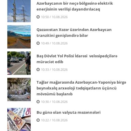
Azərbaycanın bir neçə bölgəsinə elektrik
enerjisinin verilişi dayandırılacaq
10:50 / 10.08.2026
Qazaxıstan Xəzər üzərindən Azərbaycan
tranzitini genişləndirə bilər
10:49 / 10.08.2026
Baş Dövlət Yol Polisi İdarəsi velosipedçilərə
müraciət edib
10:33 / 10.08.2026
Tağlar mağarasında Azərbaycan-Yaponiya birgə
beynəlxalq arxeoloji tədqiqatların üçüncü
mövsümü başlanıb
10:30 / 10.08.2026
Bu günə olan valyuta məzənnələri
10:22 / 10.08.2026