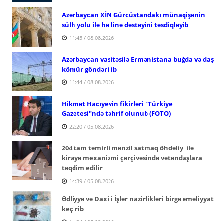
Azərbaycan XİN Gürcüstandakı münaqişənin
sülh yolu ilə həllinə dəstəyini təsdiqləyib
11:45 / 08.08.2026
Azərbaycan vasitəsilə Ermənistana buğda və daş
kömür göndərilib
11:44 / 08.08.2026
Hikmət Hacıyevin fikirləri "Türkiye
Gazetesi"ndə təhrif olunub (FOTO)
22:20 / 05.08.2026
204 tam təmirli mənzil satmaq öhdəliyi ilə
kirayə mexanizmi çərçivəsində vətəndaşlara
təqdim edilir
14:39 / 05.08.2026
Ədliyyə və Daxili İşlər nazirlikləri birgə əməliyyat
keçirib