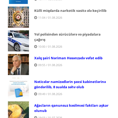
Külli miqdarda narkotik vasitə ələ keçirilib
11:04 / 01.08.2026
Yol polisindən sürücülərə və piyadalara
çağırış
10:00 / 01.08.2026
Xalq şairi Nəriman Həsənzadə vəfat edib
09:55 / 01.08.2026
Nəticələr namizədlərin şəxsi kabinetlərinə
göndərilib, 8 sualda səhv olub
09:49 / 01.08.2026
Ağacların qanunsuz kəsilməsi faktları aşkar
olunub
19:03 / 31.07.2026