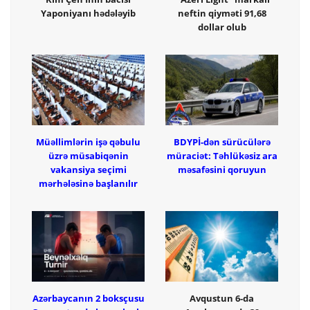
Yaponiyanı hədələyib
neftin qiyməti 91,68
dollar olub
Müəllimlərin işə qəbulu
BDYPİ-dən sürücülərə
üzrə müsabiqənin
müraciət: Təhlükəsiz ara
vakansiya seçimi
məsafəsini qoruyun
mərhələsinə başlanılır
Azərbaycanın 2 boksçusu
Avqustun 6-da