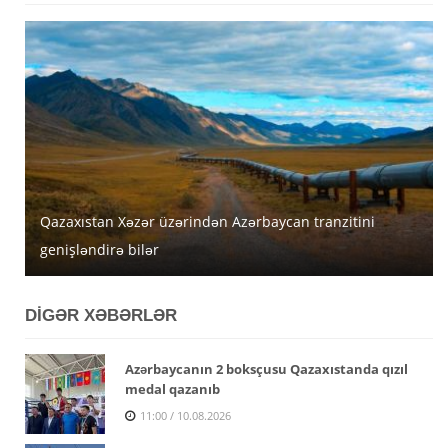
Qazaxıstan Xəzər üzərindən Azərbaycan tranzitini
genişləndirə bilər
Sabahın hava proqnozu açıqlanıb
Sabah 39 dərəcə isti olacaq
DİGƏR XƏBƏRLƏR
Azərbaycanın 2 boksçusu Qazaxıstanda qızıl
medal qazanıb
11:00 / 10.08.2026