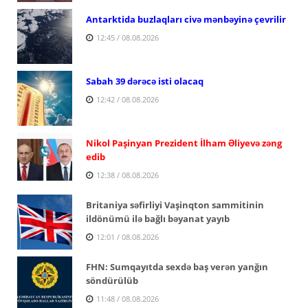
Antarktida buzlaqları civə mənbəyinə çevrilir
12:45 / 08.08.2026
Sabah 39 dərəcə isti olacaq
12:42 / 08.08.2026
Nikol Paşinyan Prezident İlham Əliyevə zəng
edib
12:38 / 08.08.2026
Britaniya səfirliyi Vaşinqton sammitinin
ildönümü ilə bağlı bəyanat yayıb
12:01 / 08.08.2026
FHN: Sumqayıtda sexdə baş verən yanğın
söndürülüb
11:48 / 08.08.2026