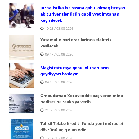
Jurnalistika ixtisasına qəbul olmaq istəyən
abituriyentlər üçün qabiliyyət imtahanı
keçiriləcək
10:23 / 03.08.2026
Yasamalın bəzi ərazilərində elektrik
kəsiləcək
09:17 / 03.08.2026
Magistraturaya qəbul olunanların
qeydiyyatı başlayır
09:15 / 03.08.2026
Ombudsman Xocavənddə baş verən mina
hadisəsinə reaksiya verib
21:58 / 02.08.2026
Təhsil Tələbə Krediti Fondu yeni müraciət
dövrünü açıq elan edir
15:14 / 02.08.2026