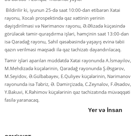
Bildirilir ki, iyunun 25-də saat 10:00-dan etibarən Xətai
rayonu, Xocalı prospektində qaz xəttinin yerinin
dəyişdirilməsi və Nərimanov rayonu, Ə.Əlizadə küçəsində
görüləcək təmir-quraşdırma işləri, həmçinin saat 13:00-dan
isə Qaradağ rayonu, Sahil qəsəbəsində yaşayış evinə təbii
qazın verilməsi məqsədi ilə qaz təchizatı dayandırılacaq.
Təmir işləri aparılan müddətdə Xətai rayonunda A.İsmayılov,
M.Mehdizadə küçələrinin, Qaradağ rayonunda Ş.Əsgərov,
M.Seyidov, Ə.Gülbabayev, E.Quliyev küçələrinin, Nərimanov
rayonunda isə Təbriz, Ə. Dəmirçizadə, C.Zeynalov, F.Əsədov,
Y.Bakuvi, K.Rəhimov küçələrinin qaz təchizatında müvəqqəti
fasilə yaranacaq.
Yer və İnsan