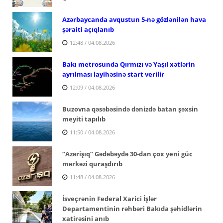
Azərbaycanda avqustun 5-nə gözlənilən hava
şəraiti açıqlanıb
12:48 / 04.08.2026
Bakı metrosunda Qırmızı və Yaşıl xətlərin
ayrılması layihəsinə start verilir
12:09 / 04.08.2026
Buzovna qəsəbəsində dənizdə batan şəxsin
meyiti tapılıb
11:50 / 04.08.2026
“Azərişıq” Gədəbəydə 30-dan çox yeni güc
mərkəzi quraşdırıb
11:48 / 04.08.2026
İsveçrənin Federal Xarici İşlər
Departamentinin rəhbəri Bakıda şəhidlərin
xatirəsini anıb