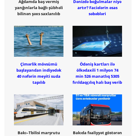
Ağdamda baş vermiş
Dənizdə boğulmalar niyə
yanğınlarla bağlı şübhəli
artır? Faciələrin əsas
bilinən şəxs saxlanılıb
səbəbləri
Çimərlik mövsümü
Ödəniş kartları ilə
başlayandan indiyədək
ölkədaxili 1 milyon 74
40 nəfərin meyiti suda
min 526 manatlıq 5305
tapılıb
fırıldaqçılıq halı baş verib
Bakı–Tbilisi marşrutu
Bakıda fəaliyyət göstərən