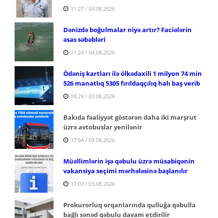
11:27 / 04.08.2026
Dənizdə boğulmalar niyə artır? Faciələrin
əsas səbəbləri
11:24 / 04.08.2026
Ödəniş kartları ilə ölkədaxili 1 milyon 74 min
526 manatlıq 5305 fırıldaqçılıq halı baş verib
18:29 / 03.08.2026
Bakıda fəaliyyət göstərən daha iki marşrut
üzrə avtobuslar yenilənir
17:04 / 03.08.2026
Müəllimlərin işə qəbulu üzrə müsabiqənin
vakansiya seçimi mərhələsinə başlanılır
17:03 / 03.08.2026
Prokurorluq orqanlarında qulluğa qəbulla
bağlı sənəd qəbulu davam etdirilir