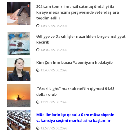
204 tam təmirli mənzil satmaq öhdəliyi ilə
kirayə mexanizmi çərçivəsində vətəndaşlara
təqdim edilir
14:39 / 05.08.2026
Ədliyyə və Daxili İşlər nazirlikləri birgə əməliyyat
keçirib
14:34 / 05.08.2026
Kim Çen Inın bacısı Yaponiyanı hədələyib
13:40 / 05.08.2026
“Azeri Light” markalı neftin qiyməti 91,68
dollar olub
13:21 / 05.08.2026
Müəllimlərin işə qəbulu üzrə müsabiqənin
vakansiya seçimi mərhələsinə başlanılır
12:57 / 05.08.2026