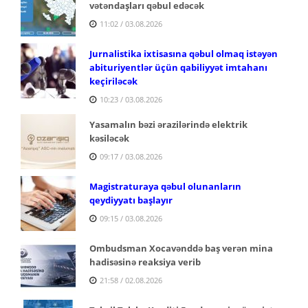
vətəndaşları qəbul edəcək
11:02 / 03.08.2026
Jurnalistika ixtisasına qəbul olmaq istəyən
abituriyentlər üçün qabiliyyət imtahanı
keçiriləcək
10:23 / 03.08.2026
Yasamalın bəzi ərazilərində elektrik
kəsiləcək
09:17 / 03.08.2026
Magistraturaya qəbul olunanların
qeydiyyatı başlayır
09:15 / 03.08.2026
Ombudsman Xocavənddə baş verən mina
hadisəsinə reaksiya verib
21:58 / 02.08.2026