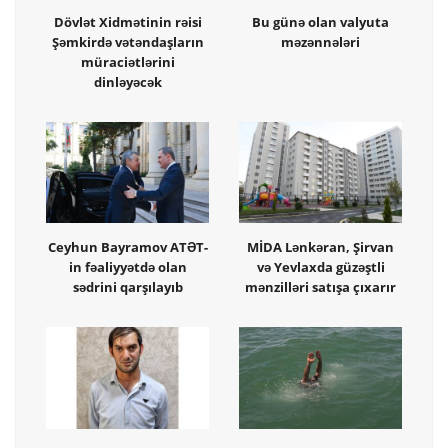
Dövlət Xidmətinin rəisi
Bu günə olan valyuta
Şəmkirdə vətəndaşların
məzənnələri
müraciətlərini
dinləyəcək
Ceyhun Bayramov ATƏT-
MİDA Lənkəran, Şirvan
in fəaliyyətdə olan
və Yevlaxda güzəştli
sədrini qarşılayıb
mənzilləri satışa çıxarır