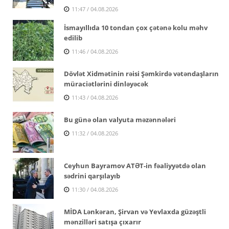
11:47 / 04.08.2026
İsmayıllıda 10 tondan çox çətənə kolu məhv
edilib
11:46 / 04.08.2026
Dövlət Xidmətinin rəisi Şəmkirdə vətəndaşların
müraciətlərini dinləyəcək
11:43 / 04.08.2026
Bu günə olan valyuta məzənnələri
11:32 / 04.08.2026
Ceyhun Bayramov ATƏT-in fəaliyyətdə olan
sədrini qarşılayıb
11:30 / 04.08.2026
MİDA Lənkəran, Şirvan və Yevlaxda güzəştli
mənzilləri satışa çıxarır