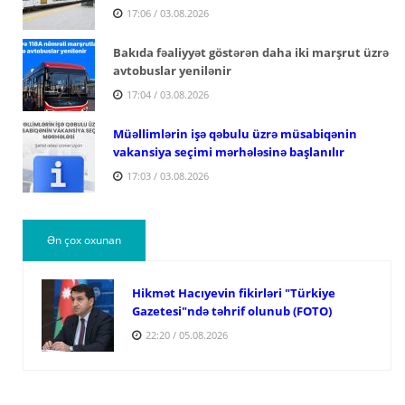
17:06 / 03.08.2026
Bakıda fəaliyyət göstərən daha iki marşrut üzrə
avtobuslar yenilənir
17:04 / 03.08.2026
Müəllimlərin işə qəbulu üzrə müsabiqənin
vakansiya seçimi mərhələsinə başlanılır
17:03 / 03.08.2026
Ən çox oxunan
Hikmət Hacıyevin fikirləri "Türkiye
Gazetesi"ndə təhrif olunub (FOTO)
22:20 / 05.08.2026