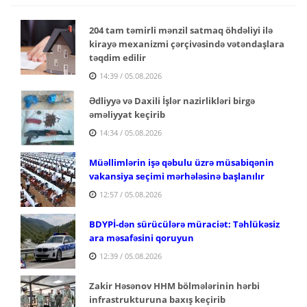
204 tam təmirli mənzil satmaq öhdəliyi ilə
kirayə mexanizmi çərçivəsində vətəndaşlara
təqdim edilir
14:39 / 05.08.2026
Ədliyyə və Daxili İşlər nazirlikləri birgə
əməliyyat keçirib
14:34 / 05.08.2026
Müəllimlərin işə qəbulu üzrə müsabiqənin
vakansiya seçimi mərhələsinə başlanılır
12:57 / 05.08.2026
BDYPİ-dən sürücülərə müraciət: Təhlükəsiz
ara məsafəsini qoruyun
12:39 / 05.08.2026
Zakir Həsənov HHM bölmələrinin hərbi
infrastrukturuna baxış keçirib