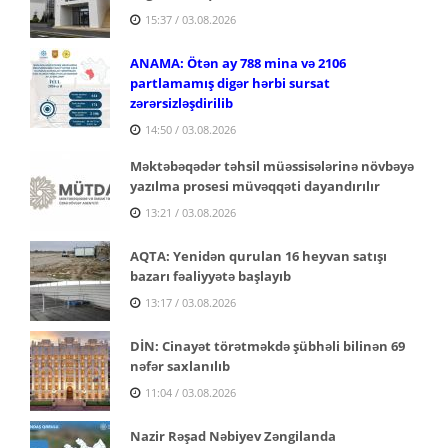
15:37 / 03.08.2026
ANAMA: Ötən ay 788 mina və 2106
partlamamış digər hərbi sursat
zərərsizləşdirilib
14:50 / 03.08.2026
Məktəbəqədər təhsil müəssisələrinə növbəyə
yazılma prosesi müvəqqəti dayandırılır
13:21 / 03.08.2026
AQTA: Yenidən qurulan 16 heyvan satışı
bazarı fəaliyyətə başlayıb
13:17 / 03.08.2026
DİN: Cinayət törətməkdə şübhəli bilinən 69
nəfər saxlanılıb
11:04 / 03.08.2026
Nazir Rəşad Nəbiyev Zəngilanda