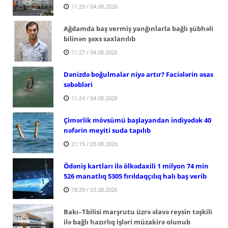
11:29 / 04.08.2026
Ağdamda baş vermiş yanğınlarla bağlı şübhəli
bilinən şəxs saxlanılıb
11:27 / 04.08.2026
Dənizdə boğulmalar niyə artır? Faciələrin əsas
səbəbləri
11:24 / 04.08.2026
Çimərlik mövsümü başlayandan indiyədək 40
nəfərin meyiti suda tapılıb
21:15 / 03.08.2026
Ödəniş kartları ilə ölkədaxili 1 milyon 74 min
526 manatlıq 5305 fırıldaqçılıq halı baş verib
18:29 / 03.08.2026
Bakı–Tbilisi marşrutu üzrə əlavə reysin təşkili
ilə bağlı hazırlıq işləri müzakirə olunub