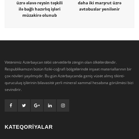
üzrə əlavə reysin təşkili
daha iki marşrut üzrə
ilə bağlı hazırlıq işləri
avtobuslar yenilənir
müzakirə olunub
Vətənimiz Azərbaycan təbii sərvətlərlə zəngin olan ölkələrdəndir.
Respublikamızın bütün fiziki-coğrafi bölgələrində inşaat materiallarının bir
çox növləri yayılmışdır. Bu gün Azərbaycanda geniş vüsət almış tikinti-
quruculuq işlərinin bilavasitə yerli mineral xammal hesabına görülməsi bizi
sevindirir.
KATEQORİYALAR