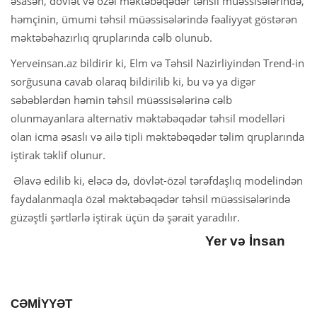
əsasən, dövlət və özəl məktəbəqədər təhsil müəssisələrində,
həmçinin, ümumi təhsil müəssisələrində fəaliyyət göstərən
məktəbəhazırlıq qruplarında cəlb olunub.
Yerveinsan.az bildirir ki, Elm və Təhsil Nazirliyindən Trend-in
sorğusuna cavab olaraq bildirilib ki, bu və ya digər
səbəblərdən həmin təhsil müəssisələrinə cəlb
olunmayanlara alternativ məktəbəqədər təhsil modelləri
olan icma əsaslı və ailə tipli məktəbəqədər təlim qruplarında
iştirak təklif olunur.
Əlavə edilib ki, eləcə də, dövlət-özəl tərəfdaşlıq modelindən
faydalanmaqla özəl məktəbəqədər təhsil müəssisələrində
güzəştli şərtlərlə iştirak üçün də şərait yaradılır.
Yer və İnsan
CƏMİYYƏT