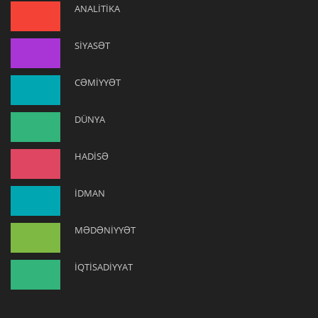
ANALİTİKA
SİYASƏT
CƏMİYYƏT
DÜNYA
HADİSƏ
İDMAN
MƏDƏNİYYƏT
İQTİSADİYYAT