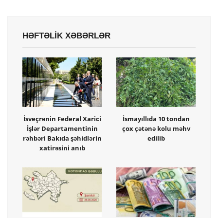
HƏFTƏLİK XƏBƏRLƏR
İsveçrənin Federal Xarici
İsmayıllıda 10 tondan
İşlər Departamentinin
çox çətənə kolu məhv
rəhbəri Bakıda şəhidlərin
edilib
xatirəsini anıb