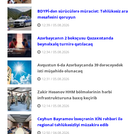
BDYPİ-dən sürücülərə müraciət: Təhlükəsiz ara
məsafəsini qoruyun
12:39 / 05.08.2026
Azərbaycanın 2 boksçusu Qazaxıstanda
beynəlxalq turnirə qatılacaq
12:34 / 05.08.2026
Avqustun 6-da Azərbaycanda 39 dərəcəyədək
isti müşahidə olunacaq
12:31 / 05.08.2026
Zakir Həsənov HHM bölmələrinin hərbi
infrastrukturuna baxış keçirib
12:14 / 05.08.2026
Ceyhun Bayramov İsveçrənin XİN rəhbəri ilə
regional təhlükəsizliyi müzakirə edib
12:50 / 04.08.2026