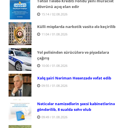
Təhsil Tələbə Krediti Fondu yeni müraciət
dövrünü açıq elan edir
15:14 / 02.08.2026
Külli miqdarda narkotik vasitə ələ keçirilib
11:04 / 01.08.2026
Yol polisindən sürücülərə və piyadalara
çağırış
10:00 / 01.08.2026
Xalq şairi Nəriman Həsənzadə vəfat edib
09:55 / 01.08.2026
Nəticələr namizədlərin şəxsi kabinetlərinə
göndərilib, 8 sualda səhv olub
09:49 / 01.08.2026