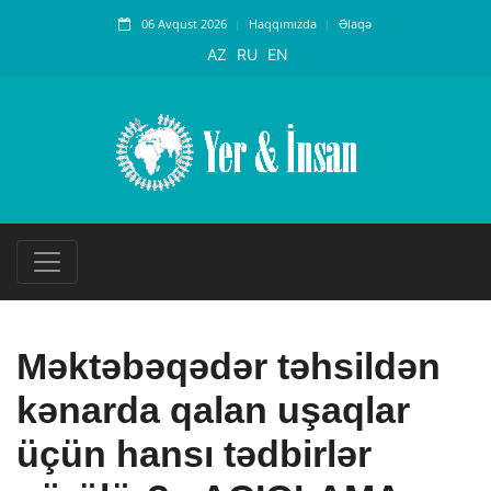
06 Avqust 2026
Haqqımızda
Əlaqə
AZ
RU
EN
Məktəbəqədər təhsildən
kənarda qalan uşaqlar
üçün hansı tədbirlər