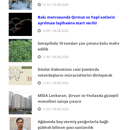
12:14 / 05.08.2026
Bakı metrosunda Qırmızı və Yaşıl xətlərin
ayrılması layihəsinə start verilir
12:09 / 04.08.2026
İsmayıllıda 10 tondan çox çətənə kolu məhv
edilib
11:46 / 04.08.2026
Dövlət Xidmətinin rəisi Şəmkirdə
vətəndaşların müraciətlərini dinləyəcək
11:43 / 04.08.2026
MİDA Lənkəran, Şirvan və Yevlaxda güzəştli
mənzilləri satışa çıxarır
11:29 / 04.08.2026
Ağdamda baş vermiş yanğınlarla bağlı
şübhəli bilinən şəxs saxlanılıb