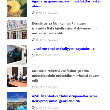
Ağacların qanunsuz kəsilməsi faktları aşkar
olunub
19:03 / 31.07.2026
Konstitusiya Məhkəməsi Palatasının
iclasında Bakı Apellyasiya Məhkəməsinin
müraciətinə baxılıb
16:31 / 31.07.2026
“Vital Hospital”ın fəaliyyəti dayandırılıb
16:24 / 31.07.2026
Məktəb direktoru vəzifəsinə işə qəbul
müsabiqəsinin müsahibə mərhələsi davam
edir
13:21 / 31.07.2026
AZAL İstanbul və Tbilisi istiqamətləri üzrə
uçuş proqramını genişləndirib
12:30 / 31.07.2026