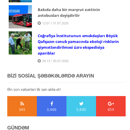
Bakıda daha bir marşrut xəttinin
avtobusları dəyişdirilir
12:01 / 31.07.2026
Coğrafiya İnstitutunun əməkdaşları Böyük
Qafqazın cənub yamacında ekoloji risklərin
qiymətləndirilməsi üzrə ekspedisiya
aparıblar
20:13 / 30.07.2026
BİZİ SOSİAL ŞƏBƏKƏLƏRDƏ ARAYIN
Ən son xəbərləri ilk sən əldə et!
345
3,460
5,600
659
GÜNDƏM