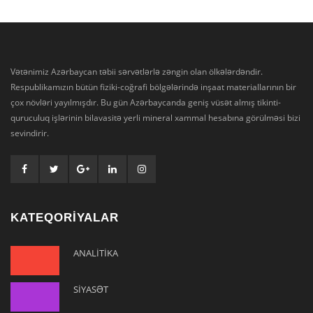
Vətənimiz Azərbaycan təbii sərvətlərlə zəngin olan ölkələrdəndir.
Respublikamızın bütün fiziki-coğrafi bölgələrində inşaat materiallarının bir
çox növləri yayılmışdır. Bu gün Azərbaycanda geniş vüsət almış tikinti-
quruculuq işlərinin bilavasitə yerli mineral xammal hesabına görülməsi bizi
sevindirir.
KATEQORİYALAR
ANALİTİKA
SİYASƏT