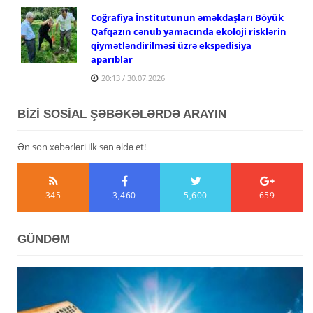
Coğrafiya İnstitutunun əməkdaşları Böyük
Qafqazın cənub yamacında ekoloji risklərin
qiymətləndirilməsi üzrə ekspedisiya
aparıblar
20:13 / 30.07.2026
BİZİ SOSİAL ŞƏBƏKƏLƏRDƏ ARAYIN
Ən son xəbərləri ilk sən əldə et!
345
3,460
5,600
659
GÜNDƏM