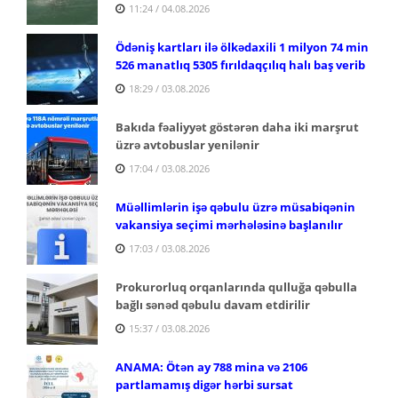
11:24 / 04.08.2026
Ödəniş kartları ilə ölkədaxili 1 milyon 74 min
526 manatlıq 5305 fırıldaqçılıq halı baş verib
18:29 / 03.08.2026
Bakıda fəaliyyət göstərən daha iki marşrut
üzrə avtobuslar yenilənir
17:04 / 03.08.2026
Müəllimlərin işə qəbulu üzrə müsabiqənin
vakansiya seçimi mərhələsinə başlanılır
17:03 / 03.08.2026
Prokurorluq orqanlarında qulluğa qəbulla
bağlı sənəd qəbulu davam etdirilir
15:37 / 03.08.2026
ANAMA: Ötən ay 788 mina və 2106
partlamamış digər hərbi sursat