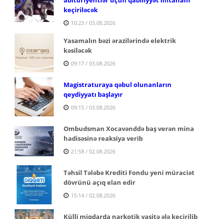
keçiriləcək
10:23 / 03.08.2026
Yasamalın bəzi ərazilərində elektrik
kəsiləcək
09:17 / 03.08.2026
Magistraturaya qəbul olunanların
qeydiyyatı başlayır
09:15 / 03.08.2026
Ombudsman Xocavənddə baş verən mina
hadisəsinə reaksiya verib
21:58 / 02.08.2026
Təhsil Tələbə Krediti Fondu yeni müraciət
dövrünü açıq elan edir
15:14 / 02.08.2026
Külli miqdarda narkotik vasitə ələ keçirilib