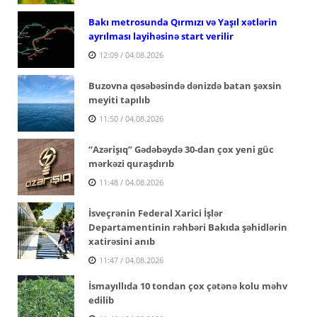
Bakı metrosunda Qırmızı və Yaşıl xətlərin
ayrılması layihəsinə start verilir
12:09 / 04.08.2026
Buzovna qəsəbəsində dənizdə batan şəxsin
meyiti tapılıb
11:50 / 04.08.2026
“Azərişıq” Gədəbəydə 30-dan çox yeni güc
mərkəzi quraşdırıb
11:48 / 04.08.2026
İsveçrənin Federal Xarici İşlər
Departamentinin rəhbəri Bakıda şəhidlərin
xatirəsini anıb
11:47 / 04.08.2026
İsmayıllıda 10 tondan çox çətənə kolu məhv
edilib