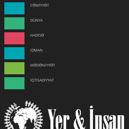
CƏMİYYƏT
DÜNYA
HADİSƏ
İDMAN
MƏDƏNİYYƏT
İQTİSADİYYAT