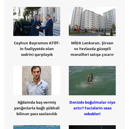
Ceyhun Bayramov ATƏT-
MİDA Lənkəran, Şirvan
in fəaliyyətdə olan
və Yevlaxda güzəştli
sədrini qarşılayıb
mənzilləri satışa çıxarır
Ağdamda baş vermiş
Dənizdə boğulmalar niyə
yanğınlarla bağlı şübhəli
artır? Faciələrin əsas
bilinən şəxs saxlanılıb
səbəbləri