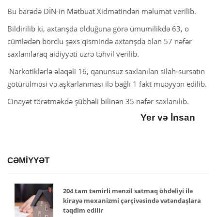
Bu barədə DİN-in Mətbuat Xidmətindən məlumat verilib.
Bildirilib ki, axtarışda olduğuna görə ümumilikdə 63, o
cümlədən borclu şəxs qismində axtarışda olan 57 nəfər
saxlanılaraq aidiyyəti üzrə təhvil verilib.
Narkotiklərlə əlaqəli 16, qanunsuz saxlanılan silah-sursatın
götürülməsi və aşkarlanması ilə bağlı 1 fakt müəyyən edilib.
Cinayət törətməkdə şübhəli bilinən 35 nəfər saxlanılıb.
Yer və İnsan
CƏMİYYƏT
204 tam təmirli mənzil satmaq öhdəliyi ilə
kirayə mexanizmi çərçivəsində vətəndaşlara
təqdim edilir