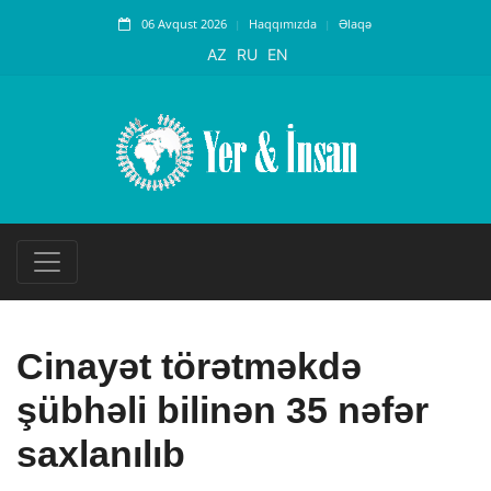
06 Avqust 2026
Haqqımızda
Əlaqə
AZ
RU
EN
Cinayət törətməkdə
şübhəli bilinən 35 nəfər
saxlanılıb