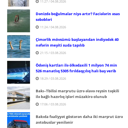
11:27 / 04.08.2026
Dənizdə boğulmalar niyə artır? Faciələrin əsas
səbəbləri
11:24 / 04.08.2026
Çimərlik mövsümü başlayandan indiyədək 40
nəfərin meyiti suda tapılıb
21:15 / 03.08.2026
Ödəniş kartları ilə ölkədaxili 1 milyon 74 min
526 manatlıq 5305 fırıldaqçılıq halı baş verib
18:29 / 03.08.2026
Bakı–Tbilisi marşrutu üzrə əlavə reysin təşkili
ilə bağlı hazırlıq işləri müzakirə olunub
17:06 / 03.08.2026
Bakıda fəaliyyət göstərən daha iki marşrut üzrə
avtobuslar yenilənir