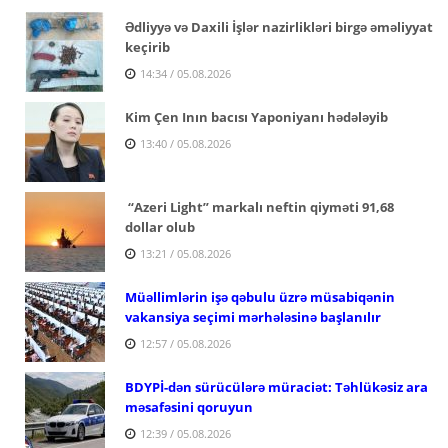
Ədliyyə və Daxili İşlər nazirlikləri birgə əməliyyat
keçirib
14:34 / 05.08.2026
Kim Çen Inın bacısı Yaponiyanı hədələyib
13:40 / 05.08.2026
“Azeri Light” markalı neftin qiyməti 91,68
dollar olub
13:21 / 05.08.2026
Müəllimlərin işə qəbulu üzrə müsabiqənin
vakansiya seçimi mərhələsinə başlanılır
12:57 / 05.08.2026
BDYPİ-dən sürücülərə müraciət: Təhlükəsiz ara
məsafəsini qoruyun
12:39 / 05.08.2026