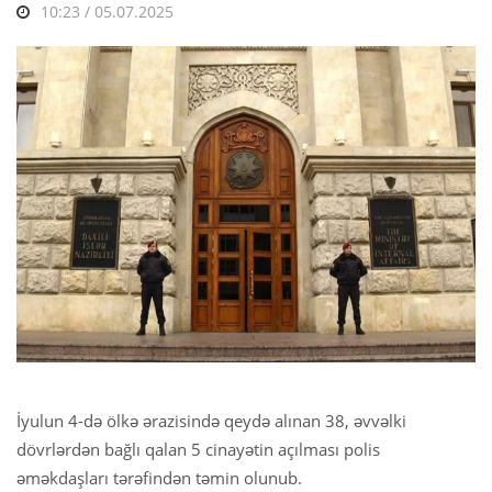
10:23 / 05.07.2025
İyulun 4-də ölkə ərazisində qeydə alınan 38, əvvəlki
dövrlərdən bağlı qalan 5 cinayətin açılması polis
əməkdaşları tərəfindən təmin olunub.