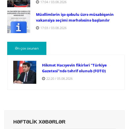
17:04 / 03.08.2026
Müəllimlərin işə qəbulu üzrə müsabiqənin
vakansiya seçimi mərhələsinə başlanılır
17:03 / 03.08.2026
Ən çox oxunan
Hikmət Hacıyevin fikirləri "Türkiye
Gazetesi"ndə təhrif olunub (FOTO)
22:20 / 05.08.2026
HƏFTƏLİK XƏBƏRLƏR