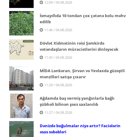
12:09 / 04.08.2026
İsmayıllıda 10 tondan çox çətənə kolu məhv
edilib
11:46 / 04.08.2026
Dövlət Xidmətinin rəisi Şəmkirdə
vətəndaşların müraciətlərini dinləyəcək
11:43 / 04.08.2026
MİDA Lənkəran, Şirvan və Yevlaxda güzəştli
mənzilləri satışa çıxarır
11:29 / 04.08.2026
Ağdamda baş vermiş yanğınlarla bağlı
şübhəli bilinən şəxs saxlanılıb
11:27 / 04.08.2026
Dənizdə boğulmalar niyə artır? Faciələrin
əsas səbəbləri