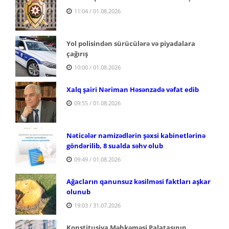
11:04 / 01.08.2026
Yol polisindən sürücülərə və piyadalara
çağırış
10:00 / 01.08.2026
Xalq şairi Nəriman Həsənzadə vəfat edib
09:55 / 01.08.2026
Nəticələr namizədlərin şəxsi kabinetlərinə
göndərilib, 8 sualda səhv olub
09:49 / 01.08.2026
Ağacların qanunsuz kəsilməsi faktları aşkar
olunub
19:03 / 31.07.2026
Konstitusiya Məhkəməsi Palatasının