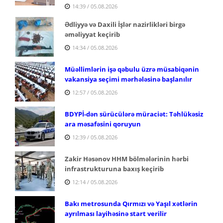
14:39 / 05.08.2026
Ədliyyə və Daxili İşlər nazirlikləri birgə
əməliyyat keçirib
14:34 / 05.08.2026
Müəllimlərin işə qəbulu üzrə müsabiqənin
vakansiya seçimi mərhələsinə başlanılır
12:57 / 05.08.2026
BDYPİ-dən sürücülərə müraciət: Təhlükəsiz
ara məsafəsini qoruyun
12:39 / 05.08.2026
Zakir Həsənov HHM bölmələrinin hərbi
infrastrukturuna baxış keçirib
12:14 / 05.08.2026
Bakı metrosunda Qırmızı və Yaşıl xətlərin
ayrılması layihəsinə start verilir