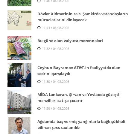
11:46 / 04.08.2026
Dövlət Xidmətinin rəisi Şəmkirdə vətəndaşların
müraciətlərini dinləyəcək
11:43 / 04.08.2026
Bu günə olan valyuta məzənnələri
11:32 / 04.08.2026
Ceyhun Bayramov ATƏT-in fəaliyyətdə olan
sədrini qarşılayıb
11:30 / 04.08.2026
MİDA Lənkəran, Şirvan və Yevlaxda güzəştli
mənzilləri satışa çıxarır
11:29 / 04.08.2026
Ağdamda baş vermiş yanğınlarla bağlı şübhəli
bilinən şəxs saxlanılıb