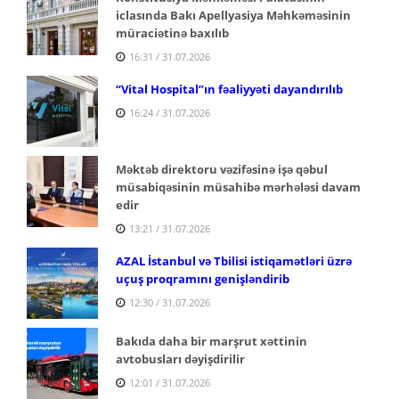
iclasında Bakı Apellyasiya Məhkəməsinin
müraciətinə baxılıb
16:31 / 31.07.2026
“Vital Hospital”ın fəaliyyəti dayandırılıb
16:24 / 31.07.2026
Məktəb direktoru vəzifəsinə işə qəbul
müsabiqəsinin müsahibə mərhələsi davam
edir
13:21 / 31.07.2026
AZAL İstanbul və Tbilisi istiqamətləri üzrə
uçuş proqramını genişləndirib
12:30 / 31.07.2026
Bakıda daha bir marşrut xəttinin
avtobusları dəyişdirilir
12:01 / 31.07.2026