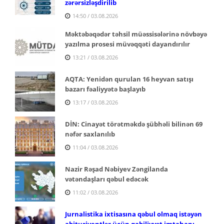
zərərsizləşdirilib
14:50 / 03.08.2026
Məktəbəqədər təhsil müəssisələrinə növbəyə
yazılma prosesi müvəqqəti dayandırılır
13:21 / 03.08.2026
AQTA: Yenidən qurulan 16 heyvan satışı
bazarı fəaliyyətə başlayıb
13:17 / 03.08.2026
DİN: Cinayət törətməkdə şübhəli bilinən 69
nəfər saxlanılıb
11:04 / 03.08.2026
Nazir Rəşad Nəbiyev Zəngilanda
vətəndaşları qəbul edəcək
11:02 / 03.08.2026
Jurnalistika ixtisasına qəbul olmaq istəyən
abituriyentlər üçün qabiliyyət imtahanı