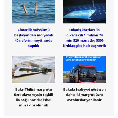
Çimərlik mövsümü
Ödəniş kartları ilə
başlayandan indiyədək
ölkədaxili 1 milyon 74
40 nəfərin meyiti suda
min 526 manatlıq 5305
tapılıb
fırıldaqçılıq halı baş verib
Bakı–Tbilisi marşrutu
Bakıda fəaliyyət göstərən
üzrə əlavə reysin təşkili
daha iki marşrut üzrə
ilə bağlı hazırlıq işləri
avtobuslar yenilənir
müzakirə olunub