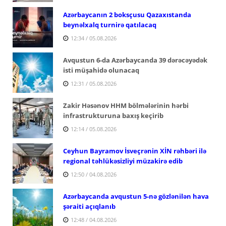
Azərbaycanın 2 boksçusu Qazaxıstanda
beynəlxalq turnirə qatılacaq
12:34 / 05.08.2026
Avqustun 6-da Azərbaycanda 39 dərəcəyədək
isti müşahidə olunacaq
12:31 / 05.08.2026
Zakir Həsənov HHM bölmələrinin hərbi
infrastrukturuna baxış keçirib
12:14 / 05.08.2026
Ceyhun Bayramov İsveçrənin XİN rəhbəri ilə
regional təhlükəsizliyi müzakirə edib
12:50 / 04.08.2026
Azərbaycanda avqustun 5-nə gözlənilən hava
şəraiti açıqlanıb
12:48 / 04.08.2026