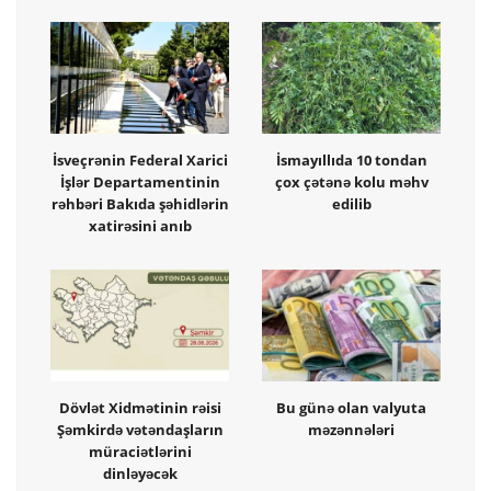
İsveçrənin Federal Xarici
İsmayıllıda 10 tondan
İşlər Departamentinin
çox çətənə kolu məhv
rəhbəri Bakıda şəhidlərin
edilib
xatirəsini anıb
Dövlət Xidmətinin rəisi
Bu günə olan valyuta
Şəmkirdə vətəndaşların
məzənnələri
müraciətlərini
dinləyəcək