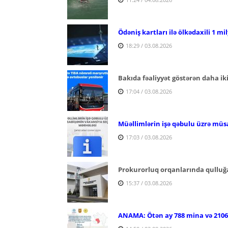
Ödəniş kartları ilə ölkədaxili 1 mi
18:29 / 03.08.2026
Bakıda fəaliyyət göstərən daha ik
17:04 / 03.08.2026
Müəllimlərin işə qəbulu üzrə müs
17:03 / 03.08.2026
Prokurorluq orqanlarında qulluğa
15:37 / 03.08.2026
ANAMA: Ötən ay 788 mina və 2106 p