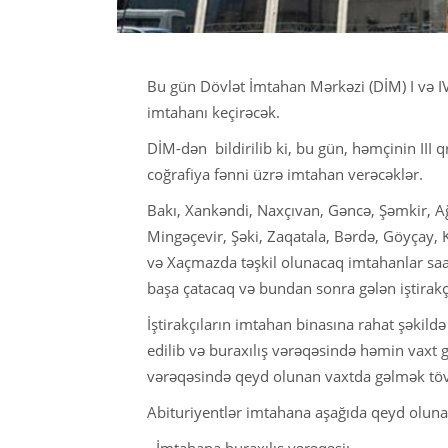
Bu gün Dövlət İmtahan Mərkəzi (DİM) I və IV 
imtahanı keçirəcək.
DİM-dən bildirilib ki, bu gün, həmçinin III q
coğrafiya fənni üzrə imtahan verəcəklər.
Bakı, Xankəndi, Naxçıvan, Gəncə, Şəmkir, A
Mingəçevir, Şəki, Zaqatala, Bərdə, Göyçay, 
və Xaçmazda təşkil olunacaq imtahanlar saat
başa çatacaq və bundan sonra gələn iştirak
İştirakçıların imtahan binasına rahat şəkil
edilib və buraxılış vərəqəsində həmin vaxt 
vərəqəsində qeyd olunan vaxtda gəlmək töv
Abituriyentlər imtahana aşağıda qeyd olunan
- İmtahana buraxılış vərəqəsi;