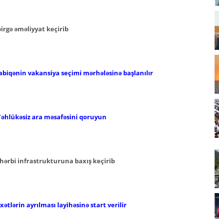
 birgə əməliyyat keçirib
abiqənin vakansiya seçimi mərhələsinə başlanılır
Təhlükəsiz ara məsafəsini qoruyun
hərbi infrastrukturuna baxış keçirib
ətlərin ayrılması layihəsinə start verilir