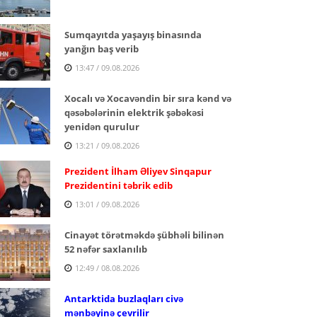
Sumqayıtda yaşayış binasında
yanğın baş verib
13:47 / 09.08.2026
Xocalı və Xocavəndin bir sıra kənd və
qəsəbələrinin elektrik şəbəkəsi
yenidən qurulur
13:21 / 09.08.2026
Prezident İlham Əliyev Sinqapur
Prezidentini təbrik edib
13:01 / 09.08.2026
Cinayət törətməkdə şübhəli bilinən
52 nəfər saxlanılıb
12:49 / 08.08.2026
Antarktida buzlaqları civə
mənbəyinə çevrilir