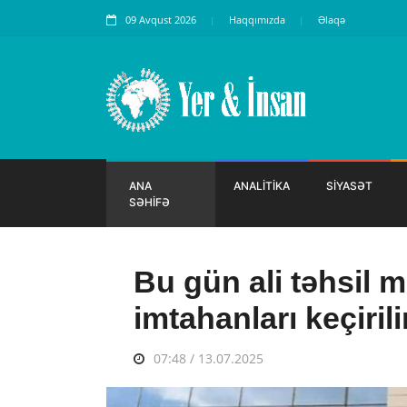
09 Avqust 2026
Haqqımızda
Əlaqə
ANA
ANALİTİKA
SİYASƏT
SƏHİFƏ
Bu gün ali təhsil 
imtahanları keçirili
07:48 / 13.07.2025