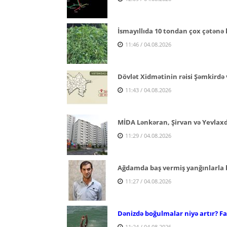
İsmayıllıda 10 tondan çox çətənə 
11:46 / 04.08.2026
Dövlət Xidmətinin rəisi Şəmkirdə 
11:43 / 04.08.2026
MİDA Lənkəran, Şirvan və Yevlaxda 
11:29 / 04.08.2026
Ağdamda baş vermiş yanğınlarla ba
11:27 / 04.08.2026
Dənizdə boğulmalar niyə artır? Fac
11:24 / 04.08.2026