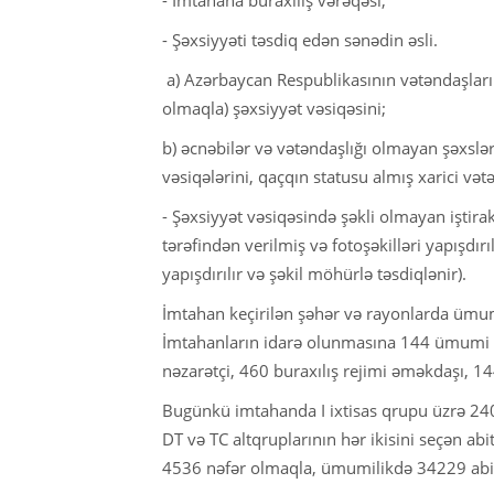
- Şəxsiyyəti təsdiq edən sənədin əsli.
a) Azərbaycan Respublikasının vətəndaşları 
olmaqla) şəxsiyyət vəsiqəsini;
b) əcnəbilər və vətəndaşlığı olmayan şəxslə
vəsiqələrini, qaçqın statusu almış xarici vətə
- Şəxsiyyət vəsiqəsində şəkli olmayan iştirak
tərəfindən verilmiş və fotoşəkilləri yapışdırı
yapışdırılır və şəkil möhürlə təsdiqlənir).
İmtahan keçirilən şəhər və rayonlarda ümum
İmtahanların idarə olunmasına 144 ümumi 
nəzarətçi, 460 buraxılış rejimi əməkdaşı, 
Bugünkü imtahanda I ixtisas qrupu üzrə 2405
DT və TC altqruplarının hər ikisini seçən ab
4536 nəfər olmaqla, ümumilikdə 34229 abitur