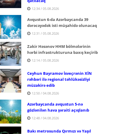
qatılacaq
12:34 / 05.08.2026
Avqustun 6-da Azərbaycanda 39
dərəcəyədək isti müşahidə olunacaq
12:31 / 05.08.2026
Zakir Həsənov HHM bölmələrinin
hərbi infrastrukturuna baxış keçirib
12:14 / 05.08.2026
Ceyhun Bayramov İsveçrənin XİN
rəhbəri ilə regional təhlükəsizliyi
müzakirə edib
12:50 / 04.08.2026
Azərbaycanda avqustun 5-nə
gözlənilən hava şəraiti açıqlanıb
12:48 / 04.08.2026
Bakı metrosunda Qırmızı və Yaşıl