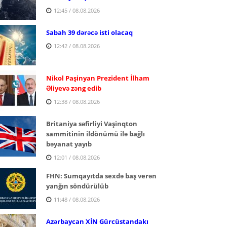
12:45 / 08.08.2026
Sabah 39 dərəcə isti olacaq
12:42 / 08.08.2026
Nikol Paşinyan Prezident İlham
Əliyevə zəng edib
12:38 / 08.08.2026
Britaniya səfirliyi Vaşinqton
sammitinin ildönümü ilə bağlı
bəyanat yayıb
12:01 / 08.08.2026
FHN: Sumqayıtda sexdə baş verən
yanğın söndürülüb
11:48 / 08.08.2026
Azərbaycan XİN Gürcüstandakı