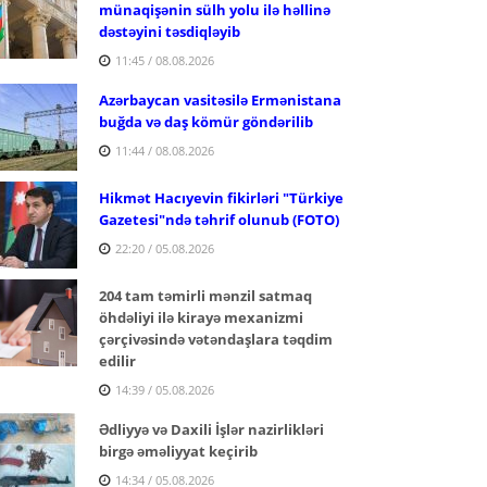
münaqişənin sülh yolu ilə həllinə
dəstəyini təsdiqləyib
11:45 / 08.08.2026
Azərbaycan vasitəsilə Ermənistana
buğda və daş kömür göndərilib
11:44 / 08.08.2026
Hikmət Hacıyevin fikirləri "Türkiye
Gazetesi"ndə təhrif olunub (FOTO)
22:20 / 05.08.2026
204 tam təmirli mənzil satmaq
öhdəliyi ilə kirayə mexanizmi
çərçivəsində vətəndaşlara təqdim
edilir
14:39 / 05.08.2026
Ədliyyə və Daxili İşlər nazirlikləri
birgə əməliyyat keçirib
14:34 / 05.08.2026