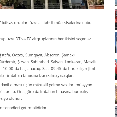
ixtisas qrupları üzrə ali təhsil müəssisələrinə qəbul
rup üzrə DT və TC altqruplarının hər ikisini seçənlər
ğstafa, Qazax, Sumqayıt, Abşeron, Şamaxı,
Kürdəmir, Şirvan, Sabirabad, Salyan, Lənkəran, Masallı
 10:00-da başlanacaq. Saat 09:45-də buraxılış rejimi
çılar imtahan binasına buraxılmayacaqlar.
də daxil olması üçün müxtəlif gəlmə vaxtları müəyyən
göstərilib. Ona görə də imtahan binasına buraxılış
siyə olunur.
 sənədləri gətirməlidirlər: