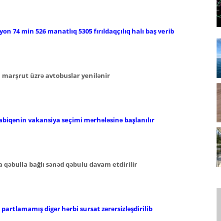
lyon 74 min 526 manatlıq 5305 fırıldaqçılıq halı baş verib
i marşrut üzrə avtobuslar yenilənir
abiqənin vakansiya seçimi mərhələsinə başlanılır
 qəbulla bağlı sənəd qəbulu davam etdirilir
artlamamış digər hərbi sursat zərərsizləşdirilib