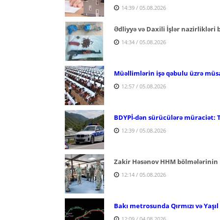
14:39 / 05.08.2026
Ədliyyə və Daxili İşlər nazirlikləri
14:34 / 05.08.2026
Müəllimlərin işə qəbulu üzrə müs
12:57 / 05.08.2026
BDYPİ-dən sürücülərə müraciət: 
12:39 / 05.08.2026
Zakir Həsənov HHM bölmələrinin 
12:14 / 05.08.2026
Bakı metrosunda Qırmızı və Yaşıl x
12:09 / 04.08.2026