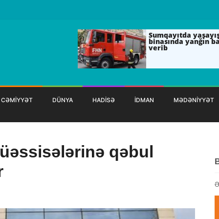
Sumqayıtda yaşayı
binasında yanğın b
verib
CƏMİYYƏT
DÜNYA
HADİSƏ
İDMAN
MƏDƏNİYYƏT
müəssisələrinə qəbul
r
Ə