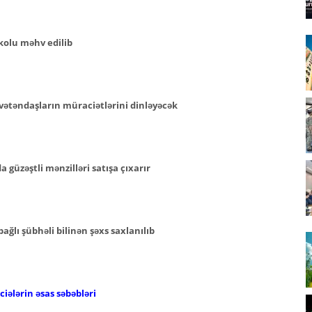
kolu məhv edilib
vətəndaşların müraciətlərini dinləyəcək
güzəştli mənzilləri satışa çıxarır
ğlı şübhəli bilinən şəxs saxlanılıb
iələrin əsas səbəbləri