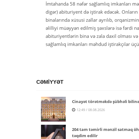
İmtahanda 58 nəfər sağlamlıq imkanları məhdu
digər) abituriyent də iştirak edəcək. Onlar
binalarında xüsusi zallar ayrılıb, orqanizm
əlilliyi müəyyən edilmiş şəxslərə isə fərdi n
abituriyentlərin bina və zala daxil olması v
sağlamlıq imkanları məhdud iştirakçılar üçün 
CƏMİYYƏT
Cinayət törətməkdə şübhəli bilinə
12:49 / 08.08.2026
204 tam təmirli mənzil satmaq öhd
təqdim edilir