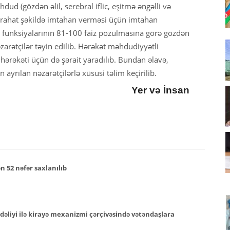
d (gözdən əlil, serebral iflic, eşitmə əngəlli və
ın rahat şəkildə imtahan verməsi üçün imtahan
in funksiyalarının 81-100 faiz pozulmasına görə gözdən
əzarətçilər təyin edilib. Hərəkət məhdudiyyətli
ə hərəkəti üçün də şərait yaradılıb. Bundan əlavə,
ayrılan nəzarətçilərlə xüsusi təlim keçirilib.
Yer və İnsan
n 52 nəfər saxlanılıb
əliyi ilə kirayə mexanizmi çərçivəsində vətəndaşlara