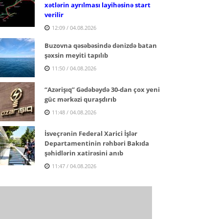
xətlərin ayrılması layihəsinə start
verilir
12:09 / 04.08.2026
Buzovna qəsəbəsində dənizdə batan
şəxsin meyiti tapılıb
11:50 / 04.08.2026
“Azərişıq” Gədəbəydə 30-dan çox yeni
güc mərkəzi quraşdırıb
11:48 / 04.08.2026
İsveçrənin Federal Xarici İşlər
Departamentinin rəhbəri Bakıda
şəhidlərin xatirəsini anıb
11:47 / 04.08.2026