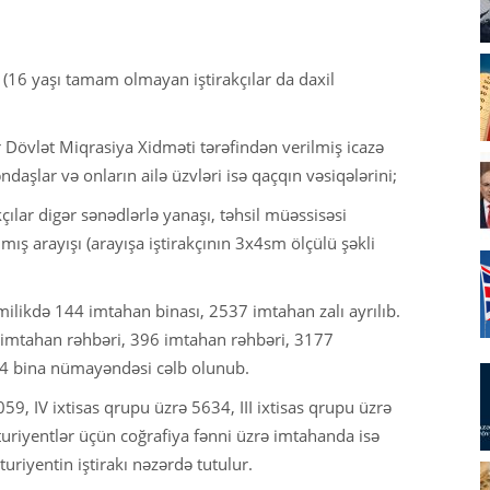
(16 yaşı tamam olmayan iştirakçılar da daxil
r Dövlət Miqrasiya Xidməti tərəfindən verilmiş icazə
ndaşlar və onların ailə üzvləri isə qaçqın vəsiqələrini;
çılar digər sənədlərlə yanaşı, təhsil müəssisəsi
lmış arayışı (arayışa iştirakçının 3x4sm ölçülü şəkli
ilikdə 144 imtahan binası, 2537 imtahan zalı ayrılıb.
imtahan rəhbəri, 396 imtahan rəhbəri, 3177
144 bina nümayəndəsi cəlb olunub.
9, IV ixtisas qrupu üzrə 5634, III ixtisas qrupu üzrə
ituriyentlər üçün coğrafiya fənni üzrə imtahanda isə
iyentin iştirakı nəzərdə tutulur.