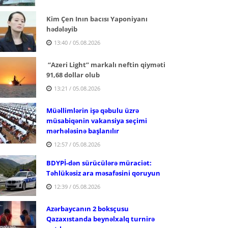
Kim Çen Inın bacısı Yaponiyanı
hədələyib
13:40 / 05.08.2026
“Azeri Light” markalı neftin qiyməti
91,68 dollar olub
13:21 / 05.08.2026
Müəllimlərin işə qəbulu üzrə
müsabiqənin vakansiya seçimi
mərhələsinə başlanılır
12:57 / 05.08.2026
BDYPİ-dən sürücülərə müraciət:
Təhlükəsiz ara məsafəsini qoruyun
12:39 / 05.08.2026
Azərbaycanın 2 boksçusu
Qazaxıstanda beynəlxalq turnirə