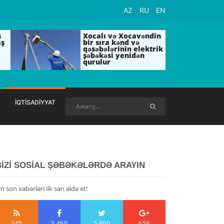
AZ
RU
EN
ş
Xocalı və Xocavəndin
aş
bir sıra kənd və
qəsəbələrinin elektrik
şəbəkəsi yenidən
qurulur
İQTİSADİYYAT
BİZİ SOSİAL ŞƏBƏKƏLƏRDƏ ARAYIN
n son xəbərləri ilk sən əldə et!
345
3,460
5,600
659