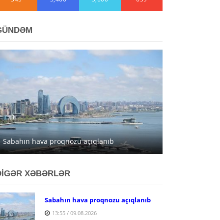
GÜNDƏM
Sabahın hava proqnozu açıqlanıb
DİGƏR XƏBƏRLƏR
Sabahın hava proqnozu açıqlanıb
13:55 / 09.08.2026