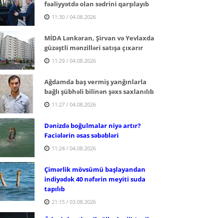
fəaliyyətdə olan sədrini qarşılayıb
11:30 / 04.08.2026
MİDA Lənkəran, Şirvan və Yevlaxda
güzəştli mənzilləri satışa çıxarır
11:29 / 04.08.2026
Ağdamda baş vermiş yanğınlarla
bağlı şübhəli bilinən şəxs saxlanılıb
11:27 / 04.08.2026
Dənizdə boğulmalar niyə artır?
Faciələrin əsas səbəbləri
11:24 / 04.08.2026
Çimərlik mövsümü başlayandan
indiyədək 40 nəfərin meyiti suda
tapılıb
21:15 / 03.08.2026