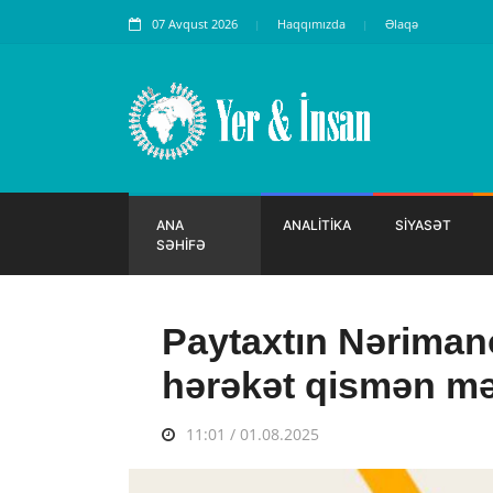
07 Avqust 2026
Haqqımızda
Əlaqə
ANA
ANALİTİKA
SİYASƏT
SƏHİFƏ
Paytaxtın Nəriman
hərəkət qismən mə
11:01 / 01.08.2025