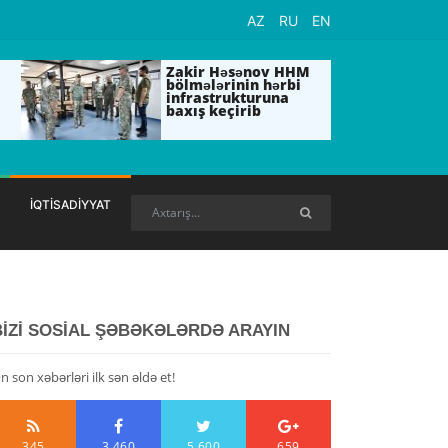
AZ
RU
EN
Zakir Həsənov HHM
bölmələrinin hərbi
infrastrukturuna
baxış keçirib
İQTİSADİYYAT
BİZİ SOSİAL ŞƏBƏKƏLƏRDƏ ARAYIN
n son xəbərləri ilk sən əldə et!
345
3,460
5,600
659