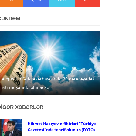
GÜNDƏM
Avqustun 6-da Azərbaycanda 39 dərəcəyədək
isti müşahidə olunacaq
DİGƏR XƏBƏRLƏR
Hikmət Hacıyevin fikirləri "Türkiye
Gazetesi"ndə təhrif olunub (FOTO)