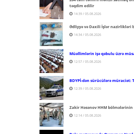
təqdim edilir
14:39 / 05.08.2026
Ədliyyə və Daxili İşlər nazirlikləri
14:34 / 05.08.2026
Müəllimlərin işə qəbulu üzrə müs
12:57 / 05.08.2026
BDYPİ-dən sürücülərə müraciət: 
12:39 / 05.08.2026
Zakir Həsənov HHM bölmələrinin 
12:14 / 05.08.2026