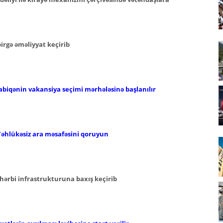
 birgə əməliyyat keçirib
abiqənin vakansiya seçimi mərhələsinə başlanılır
Təhlükəsiz ara məsafəsini qoruyun
hərbi infrastrukturuna baxış keçirib