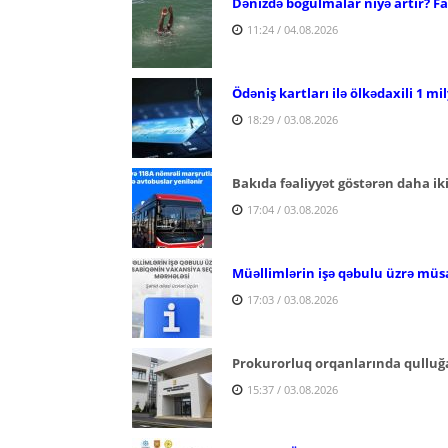
Dənizdə boğulmalar niyə artır? Fac
11:24 / 04.08.2026
Ödəniş kartları ilə ölkədaxili 1 mi
18:29 / 03.08.2026
Bakıda fəaliyyət göstərən daha ik
17:04 / 03.08.2026
Müəllimlərin işə qəbulu üzrə müs
17:03 / 03.08.2026
Prokurorluq orqanlarında qulluğa
15:37 / 03.08.2026