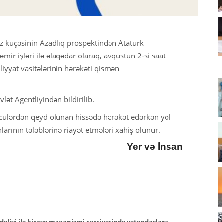
küçəsinin Azadlıq prospektindən Atatürk
mir işləri ilə əlaqədar olaraq, avqustun 2-si saat
iyyat vasitələrinin hərəkəti qismən
ət Agentliyindən bildirilib.
ürücülərdən qeyd olunan hissədə hərəkət edərkən yol
arının tələblərinə riayət etmələri xahiş olunur.
Yer və İnsan
əliyi ilə kirayə mexanizmi çərçivəsində vətəndaşlara