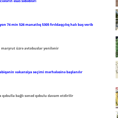
iələrin əsas səbəbləri
lyon 74 min 526 manatlıq 5305 fırıldaqçılıq halı baş verib
i marşrut üzrə avtobuslar yenilənir
abiqənin vakansiya seçimi mərhələsinə başlanılır
 qəbulla bağlı sənəd qəbulu davam etdirilir