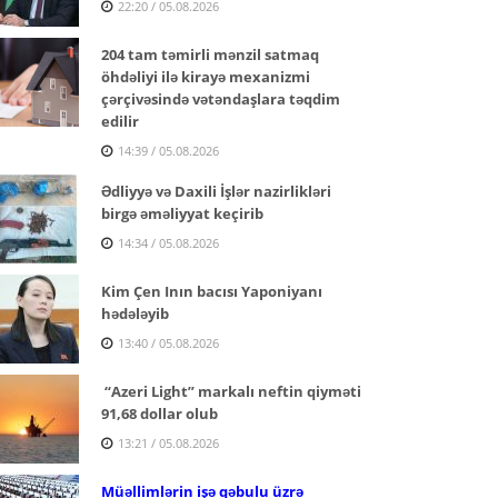
22:20 / 05.08.2026
204 tam təmirli mənzil satmaq
öhdəliyi ilə kirayə mexanizmi
çərçivəsində vətəndaşlara təqdim
edilir
14:39 / 05.08.2026
Ədliyyə və Daxili İşlər nazirlikləri
birgə əməliyyat keçirib
14:34 / 05.08.2026
Kim Çen Inın bacısı Yaponiyanı
hədələyib
13:40 / 05.08.2026
“Azeri Light” markalı neftin qiyməti
91,68 dollar olub
13:21 / 05.08.2026
Müəllimlərin işə qəbulu üzrə