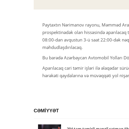
Paytaxtın Nərimanov rayonu, Məmməd Araz 
prospektinədək olan hissəsində aparılacaq tə
08:00-dan avqustun 3-ü saat 22:00-dək nəql
məhdudlaşdırılacaq.
Bu barədə Azərbaycan Avtomobil Yolları Dövl
Aparılacaq cari təmir işləri ilə əlaqədar s
hərəkəti qaydalarına və müvəqqəti yol nişanl
CƏMİYYƏT
204 tam təmirli mənzil satmaq öhd