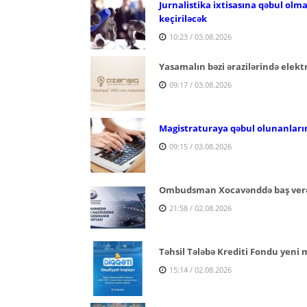
Jurnalistika ixtisasına qəbul olm
keçiriləcək
10:23 / 03.08.2026
Yasamalın bəzi ərazilərində elektr
09:17 / 03.08.2026
Magistraturaya qəbul olunanların
09:15 / 03.08.2026
Ombudsman Xocavənddə baş verən
21:58 / 02.08.2026
Təhsil Tələbə Krediti Fondu yeni 
15:14 / 02.08.2026