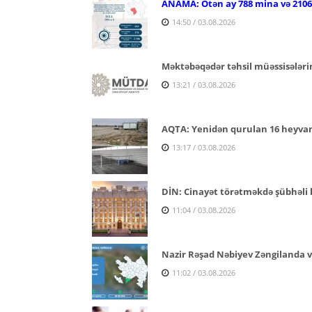
ANAMA: Ötən ay 788 mina və 2106 p
14:50 / 03.08.2026
Məktəbəqədər təhsil müəssisələri
13:21 / 03.08.2026
AQTA: Yenidən qurulan 16 heyvan s
13:17 / 03.08.2026
DİN: Cinayət törətməkdə şübhəli b
11:04 / 03.08.2026
Nazir Rəşad Nəbiyev Zəngilanda v
11:02 / 03.08.2026