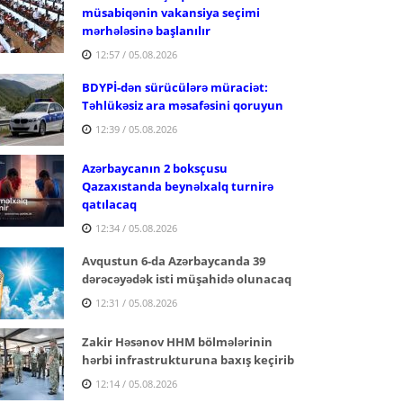
müsabiqənin vakansiya seçimi
mərhələsinə başlanılır
12:57 / 05.08.2026
BDYPİ-dən sürücülərə müraciət:
Təhlükəsiz ara məsafəsini qoruyun
12:39 / 05.08.2026
Azərbaycanın 2 boksçusu
Qazaxıstanda beynəlxalq turnirə
qatılacaq
12:34 / 05.08.2026
Avqustun 6-da Azərbaycanda 39
dərəcəyədək isti müşahidə olunacaq
12:31 / 05.08.2026
Zakir Həsənov HHM bölmələrinin
hərbi infrastrukturuna baxış keçirib
12:14 / 05.08.2026