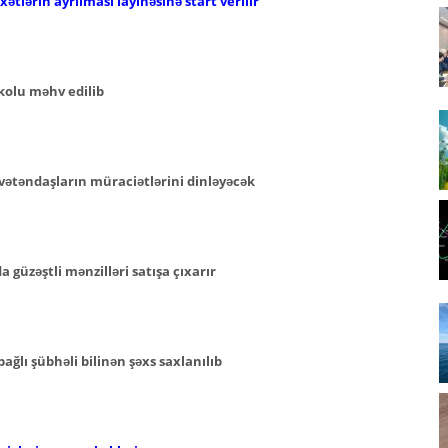
ətlərin ayrılması layihəsinə start verilir
kolu məhv edilib
vətəndaşların müraciətlərini dinləyəcək
güzəştli mənzilləri satışa çıxarır
ğlı şübhəli bilinən şəxs saxlanılıb