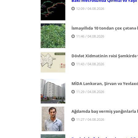
Bakı metrosunda Qırmızı və Yaşıl x
12:09 / 04.08.2026
İsmayıllıda 10 tondan çox çətənə 
11:46 / 04.08.2026
Dövlət Xidmətinin rəisi Şəmkirdə 
11:43 / 04.08.2026
MİDA Lənkəran, Şirvan və Yevlaxda 
11:29 / 04.08.2026
Ağdamda baş vermiş yanğınlarla ba
11:27 / 04.08.2026