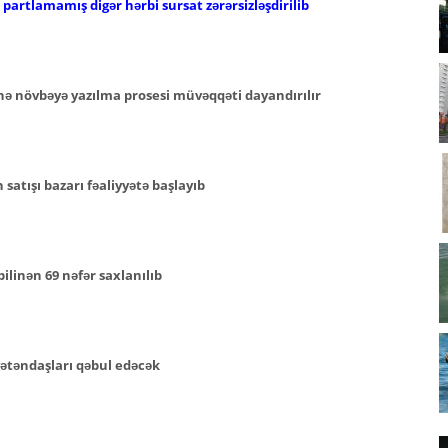
artlamamış digər hərbi sursat zərərsizləşdirilib
nə növbəyə yazılma prosesi müvəqqəti dayandırılır
atışı bazarı fəaliyyətə başlayıb
ilinən 69 nəfər saxlanılıb
ətəndaşları qəbul edəcək