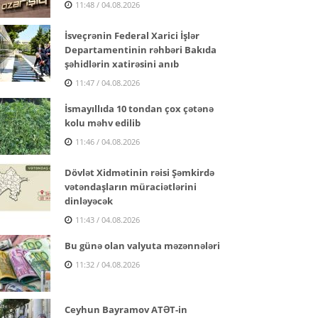
11:48 / 04.08.2026
İsveçrənin Federal Xarici İşlər
Departamentinin rəhbəri Bakıda
şəhidlərin xatirəsini anıb
11:47 / 04.08.2026
İsmayıllıda 10 tondan çox çətənə
kolu məhv edilib
11:46 / 04.08.2026
Dövlət Xidmətinin rəisi Şəmkirdə
vətəndaşların müraciətlərini
dinləyəcək
11:43 / 04.08.2026
Bu günə olan valyuta məzənnələri
11:32 / 04.08.2026
Ceyhun Bayramov ATƏT-in