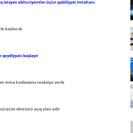
aq istəyən abituriyentlər üçün qabiliyyət imtahanı
ik kəsiləcək
 qeydiyyatı başlayır
 mina hadisəsinə reaksiya verib
müraciət dövrünü açıq elan edir