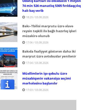
Ödəniş kartları ilə ölkədaxili 1 milyon
74 min 526 manatlıq 5305 fırıldaqçılıq
halı baş verib
18:29 / 03.08.2026
Bakı–Tbilisi marşrutu üzrə əlavə
reysin təşkili ilə bağlı hazırlıq işləri
müzakirə olunub
17:06 / 03.08.2026
Bakıda fəaliyyət göstərən daha iki
marşrut üzrə avtobuslar yenilənir
17:04 / 03.08.2026
Müəllimlərin işə qəbulu üzrə
müsabiqənin vakansiya seçimi
mərhələsinə başlanılır
17:03 / 03.08.2026