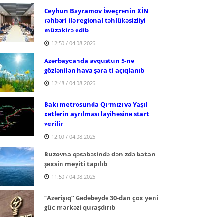
Ceyhun Bayramov İsveçrənin XİN
rəhbəri ilə regional təhlükəsizliyi
müzakirə edib
12:50 / 04.08.2026
Azərbaycanda avqustun 5-nə
gözlənilən hava şəraiti açıqlanıb
12:48 / 04.08.2026
Bakı metrosunda Qırmızı və Yaşıl
xətlərin ayrılması layihəsinə start
verilir
12:09 / 04.08.2026
Buzovna qəsəbəsində dənizdə batan
şəxsin meyiti tapılıb
11:50 / 04.08.2026
“Azərişıq” Gədəbəydə 30-dan çox yeni
güc mərkəzi quraşdırıb