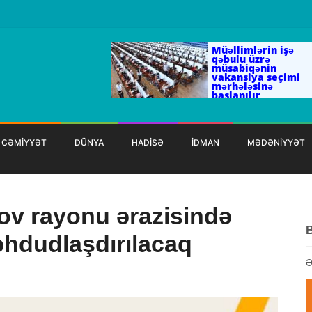
Müəllimlərin işə
qəbulu üzrə
müsabiqənin
vakansiya seçimi
mərhələsinə
başlanılır
CƏMİYYƏT
DÜNYA
HADİSƏ
İDMAN
MƏDƏNİYYƏT
ov rayonu ərazisində
hdudlaşdırılacaq
Ə