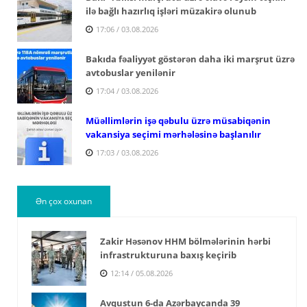
ilə bağlı hazırlıq işləri müzakirə olunub
17:06 / 03.08.2026
Bakıda fəaliyyət göstərən daha iki marşrut üzrə
avtobuslar yenilənir
17:04 / 03.08.2026
Müəllimlərin işə qəbulu üzrə müsabiqənin
vakansiya seçimi mərhələsinə başlanılır
17:03 / 03.08.2026
Ən çox oxunan
Zakir Həsənov HHM bölmələrinin hərbi
infrastrukturuna baxış keçirib
12:14 / 05.08.2026
Avqustun 6-da Azərbaycanda 39