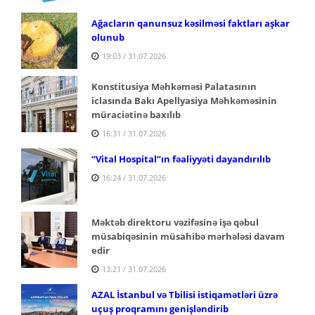
Ağacların qanunsuz kəsilməsi faktları aşkar
olunub
19:03 / 31.07.2026
Konstitusiya Məhkəməsi Palatasının
iclasında Bakı Apellyasiya Məhkəməsinin
müraciətinə baxılıb
16:31 / 31.07.2026
“Vital Hospital”ın fəaliyyəti dayandırılıb
16:24 / 31.07.2026
Məktəb direktoru vəzifəsinə işə qəbul
müsabiqəsinin müsahibə mərhələsi davam
edir
13:21 / 31.07.2026
AZAL İstanbul və Tbilisi istiqamətləri üzrə
uçuş proqramını genişləndirib