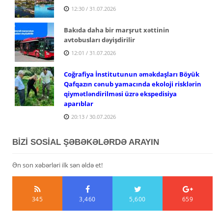
12:30 / 31.07.2026
Bakıda daha bir marşrut xəttinin
avtobusları dəyişdirilir
12:01 / 31.07.2026
Coğrafiya İnstitutunun əməkdaşları Böyük
Qafqazın cənub yamacında ekoloji risklərin
qiymətləndirilməsi üzrə ekspedisiya
aparıblar
20:13 / 30.07.2026
BİZİ SOSİAL ŞƏBƏKƏLƏRDƏ ARAYIN
Ən son xəbərləri ilk sən əldə et!
345
3,460
5,600
659