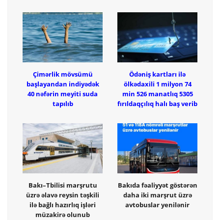
Çimərlik mövsümü
Ödəniş kartları ilə
başlayandan indiyədək
ölkədaxili 1 milyon 74
40 nəfərin meyiti suda
min 526 manatlıq 5305
tapılıb
fırıldaqçılıq halı baş verib
Bakı–Tbilisi marşrutu
Bakıda fəaliyyət göstərən
üzrə əlavə reysin təşkili
daha iki marşrut üzrə
ilə bağlı hazırlıq işləri
avtobuslar yenilənir
müzakirə olunub