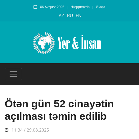
06 Avqust 2026
Haqqımızda
Əlaqə
AZ
RU
EN
Ötən gün 52 cinayətin
açılması təmin edilib
11:34 / 29.08.2025