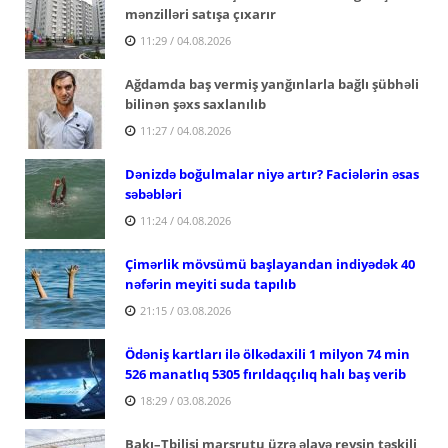
mənzilləri satışa çıxarır
11:29 / 04.08.2026
Ağdamda baş vermiş yanğınlarla bağlı şübhəli
bilinən şəxs saxlanılıb
11:27 / 04.08.2026
Dənizdə boğulmalar niyə artır? Faciələrin əsas
səbəbləri
11:24 / 04.08.2026
Çimərlik mövsümü başlayandan indiyədək 40
nəfərin meyiti suda tapılıb
21:15 / 03.08.2026
Ödəniş kartları ilə ölkədaxili 1 milyon 74 min
526 manatlıq 5305 fırıldaqçılıq halı baş verib
18:29 / 03.08.2026
Bakı–Tbilisi marşrutu üzrə əlavə reysin təşkili