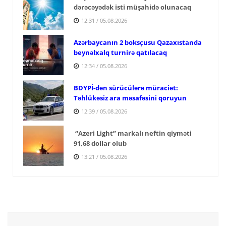
dərəcəyədək isti müşahidə olunacaq
12:31 / 05.08.2026
Azərbaycanın 2 boksçusu Qazaxıstanda
beynəlxalq turnirə qatılacaq
12:34 / 05.08.2026
BDYPİ-dən sürücülərə müraciət:
Təhlükəsiz ara məsafəsini qoruyun
12:39 / 05.08.2026
“Azeri Light” markalı neftin qiyməti
91,68 dollar olub
13:21 / 05.08.2026