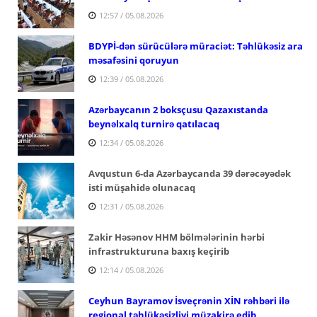
12:57 / 05.08.2026
BDYPİ-dən sürücülərə müraciət: Təhlükəsiz ara
məsafəsini qoruyun
12:39 / 05.08.2026
Azərbaycanın 2 boksçusu Qazaxıstanda
beynəlxalq turnirə qatılacaq
12:34 / 05.08.2026
Avqustun 6-da Azərbaycanda 39 dərəcəyədək
isti müşahidə olunacaq
12:31 / 05.08.2026
Zakir Həsənov HHM bölmələrinin hərbi
infrastrukturuna baxış keçirib
12:14 / 05.08.2026
Ceyhun Bayramov İsveçrənin XİN rəhbəri ilə
regional təhlükəsizliyi müzakirə edib