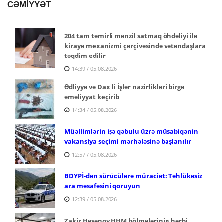
CƏMİYYƏT
204 tam təmirli mənzil satmaq öhdəliyi ilə
kirayə mexanizmi çərçivəsində vətəndaşlara
təqdim edilir
14:39 / 05.08.2026
Ədliyyə və Daxili İşlər nazirlikləri birgə
əməliyyat keçirib
14:34 / 05.08.2026
Müəllimlərin işə qəbulu üzrə müsabiqənin
vakansiya seçimi mərhələsinə başlanılır
12:57 / 05.08.2026
BDYPİ-dən sürücülərə müraciət: Təhlükəsiz
ara məsafəsini qoruyun
12:39 / 05.08.2026
Zakir Həsənov HHM bölmələrinin hərbi