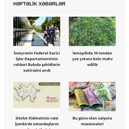
HƏFTƏLİK XƏBƏRLƏR
İsveçrənin Federal Xarici
İsmayıllıda 10 tondan
İşlər Departamentinin
çox çətənə kolu məhv
rəhbəri Bakıda şəhidlərin
edilib
xatirəsini anıb
Dövlət Xidmətinin rəisi
Bu günə olan valyuta
Şəmkirdə vətəndaşların
məzənnələri