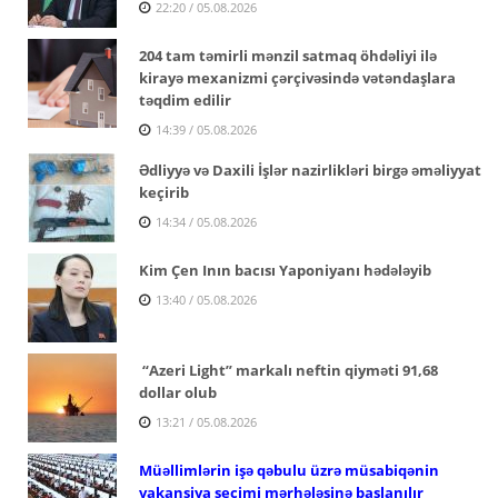
22:20 / 05.08.2026
204 tam təmirli mənzil satmaq öhdəliyi ilə
kirayə mexanizmi çərçivəsində vətəndaşlara
təqdim edilir
14:39 / 05.08.2026
Ədliyyə və Daxili İşlər nazirlikləri birgə əməliyyat
keçirib
14:34 / 05.08.2026
Kim Çen Inın bacısı Yaponiyanı hədələyib
13:40 / 05.08.2026
“Azeri Light” markalı neftin qiyməti 91,68
dollar olub
13:21 / 05.08.2026
Müəllimlərin işə qəbulu üzrə müsabiqənin
vakansiya seçimi mərhələsinə başlanılır