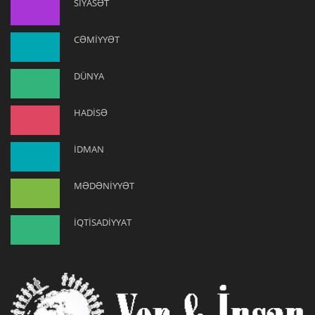
SİYASƏT
CƏMİYYƏT
DÜNYA
HADİSƏ
İDMAN
MƏDƏNİYYƏT
İQTİSADİYYAT