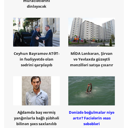
müraciətlərini
dinləyəcək
Ceyhun Bayramov ATƏT-
MİDA Lənkəran, Şirvan
in fəaliyyətdə olan
və Yevlaxda güzəştli
sədrini qarşılayıb
mənzilləri satışa çıxarır
Ağdamda baş vermiş
Dənizdə boğulmalar niyə
yanğınlarla bağlı şübhəli
artır? Faciələrin əsas
bilinən şəxs saxlanılıb
səbəbləri