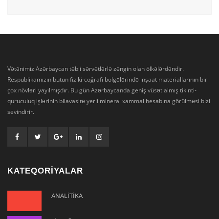
Vətənimiz Azərbaycan təbii sərvətlərlə zəngin olan ölkələrdəndir.
Respublikamızın bütün fiziki-coğrafi bölgələrində inşaat materiallarının bir
çox növləri yayılmışdır. Bu gün Azərbaycanda geniş vüsət almış tikinti-
quruculuq işlərinin bilavasitə yerli mineral xammal hesabına görülməsi bizi
sevindirir.
KATEQORİYALAR
ANALİTİKA