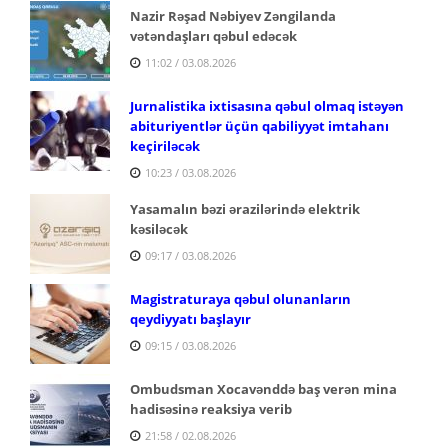
Nazir Rəşad Nəbiyev Zəngilanda
vətəndaşları qəbul edəcək
11:02 / 03.08.2026
Jurnalistika ixtisasına qəbul olmaq istəyən
abituriyentlər üçün qabiliyyət imtahanı
keçiriləcək
10:23 / 03.08.2026
Yasamalın bəzi ərazilərində elektrik
kəsiləcək
09:17 / 03.08.2026
Magistraturaya qəbul olunanların
qeydiyyatı başlayır
09:15 / 03.08.2026
Ombudsman Xocavənddə baş verən mina
hadisəsinə reaksiya verib
21:58 / 02.08.2026