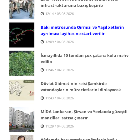
infrastrukturuna baxış keçirib
12:14 / 05.08.2026
Bakı metrosunda Qırmızı və Yaşıl xətlərin
ayrılması layihəsinə start verilir
12:09 / 04.08.2026
İsmayıllıda 10 tondan çox çətənə kolu məhv
edilib
11:46 / 04.08.2026
Dövlət Xidmətinin rəisi Şəmkirdə
vətəndaşların müraciətlərini dinləyəcək
11:43 / 04.08.2026
MİDA Lənkəran, Şirvan və Yevlaxda güzəştli
mənzilləri satışa çıxarır
11:29 / 04.08.2026
Ağdamda baş vermiş yanğınlarla bağlı