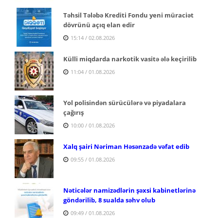
Təhsil Tələbə Krediti Fondu yeni müraciət
dövrünü açıq elan edir
15:14 / 02.08.2026
Külli miqdarda narkotik vasitə ələ keçirilib
11:04 / 01.08.2026
Yol polisindən sürücülərə və piyadalara
çağırış
10:00 / 01.08.2026
Xalq şairi Nəriman Həsənzadə vəfat edib
09:55 / 01.08.2026
Nəticələr namizədlərin şəxsi kabinetlərinə
göndərilib, 8 sualda səhv olub
09:49 / 01.08.2026