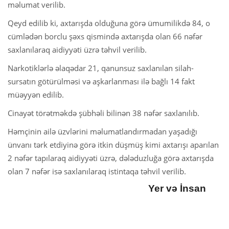
məlumat verilib.
Qeyd edilib ki, axtarışda olduğuna görə ümumilikdə 84, o
cümlədən borclu şəxs qismində axtarışda olan 66 nəfər
saxlanılaraq aidiyyəti üzrə təhvil verilib.
Narkotiklərlə əlaqədar 21, qanunsuz saxlanılan silah-
sursatın götürülməsi və aşkarlanması ilə bağlı 14 fakt
müəyyən edilib.
Cinayət törətməkdə şübhəli bilinən 38 nəfər saxlanılıb.
Həmçinin ailə üzvlərini məlumatlandırmadan yaşadığı
ünvanı tərk etdiyinə görə itkin düşmüş kimi axtarışı aparılan
2 nəfər tapılaraq aidiyyəti üzrə, dələduzluğa görə axtarışda
olan 7 nəfər isə saxlanılaraq istintaqa təhvil verilib.
Yer və İnsan