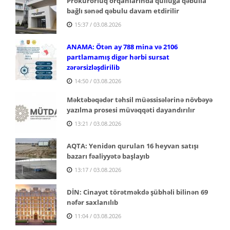
Prokurorluq orqanlarında qulluğa qəbulla
bağlı sənəd qəbulu davam etdirilir
15:37 / 03.08.2026
ANAMA: Ötən ay 788 mina və 2106
partlamamış digər hərbi sursat
zərərsizləşdirilib
14:50 / 03.08.2026
Məktəbəqədər təhsil müəssisələrinə növbəyə
yazılma prosesi müvəqqəti dayandırılır
13:21 / 03.08.2026
AQTA: Yenidən qurulan 16 heyvan satışı
bazarı fəaliyyətə başlayıb
13:17 / 03.08.2026
DİN: Cinayət törətməkdə şübhəli bilinən 69
nəfər saxlanılıb
11:04 / 03.08.2026