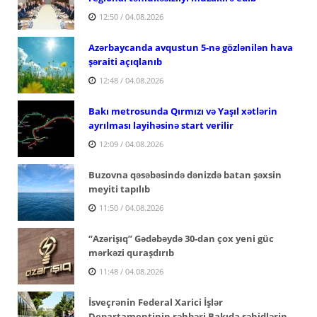
12:50 / 04.08.2026
Azərbaycanda avqustun 5-nə gözlənilən hava
şəraiti açıqlanıb
12:48 / 04.08.2026
Bakı metrosunda Qırmızı və Yaşıl xətlərin
ayrılması layihəsinə start verilir
12:09 / 04.08.2026
Buzovna qəsəbəsində dənizdə batan şəxsin
meyiti tapılıb
11:50 / 04.08.2026
“Azərişıq” Gədəbəydə 30-dan çox yeni güc
mərkəzi quraşdırıb
11:48 / 04.08.2026
İsveçrənin Federal Xarici İşlər
Departamentinin rəhbəri Bakıda şəhidlərin