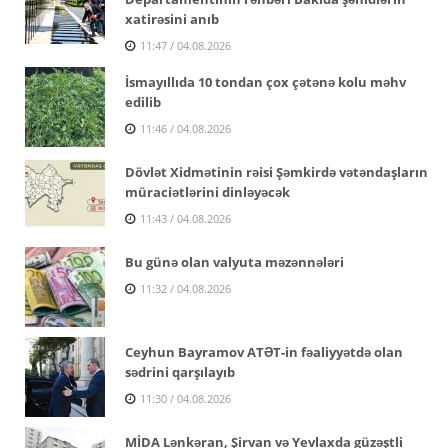
xatirəsini anıb
11:47 / 04.08.2026
İsmayıllıda 10 tondan çox çətənə kolu məhv
edilib
11:46 / 04.08.2026
Dövlət Xidmətinin rəisi Şəmkirdə vətəndaşların
müraciətlərini dinləyəcək
11:43 / 04.08.2026
Bu günə olan valyuta məzənnələri
11:32 / 04.08.2026
Ceyhun Bayramov ATƏT-in fəaliyyətdə olan
sədrini qarşılayıb
11:30 / 04.08.2026
MİDA Lənkəran, Şirvan və Yevlaxda güzəştli