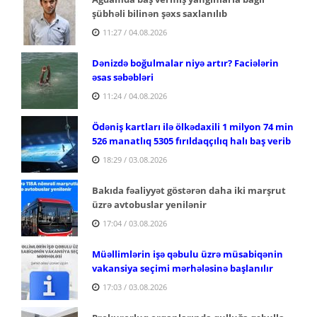
şübhəli bilinən şəxs saxlanılıb
11:27 / 04.08.2026
Dənizdə boğulmalar niyə artır? Faciələrin
əsas səbəbləri
11:24 / 04.08.2026
Ödəniş kartları ilə ölkədaxili 1 milyon 74 min
526 manatlıq 5305 fırıldaqçılıq halı baş verib
18:29 / 03.08.2026
Bakıda fəaliyyət göstərən daha iki marşrut
üzrə avtobuslar yenilənir
17:04 / 03.08.2026
Müəllimlərin işə qəbulu üzrə müsabiqənin
vakansiya seçimi mərhələsinə başlanılır
17:03 / 03.08.2026