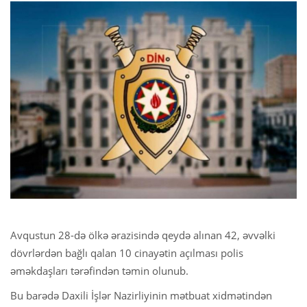
Avqustun 28-də ölkə ərazisində qeydə alınan 42, əvvəlki
dövrlərdən bağlı qalan 10 cinayətin açılması polis
əməkdaşları tərəfindən təmin olunub.
Bu barədə Daxili İşlər Nazirliyinin mətbuat xidmətindən