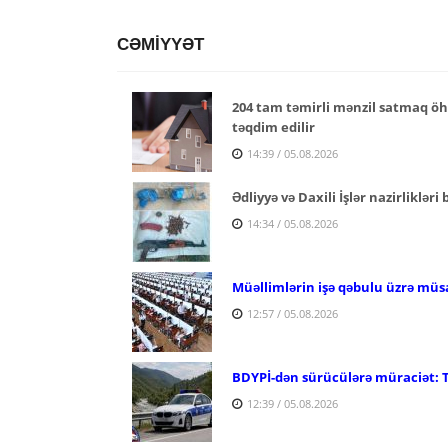
CƏMİYYƏT
204 tam təmirli mənzil satmaq öhd
təqdim edilir
14:39 / 05.08.2026
Ədliyyə və Daxili İşlər nazirlikləri
14:34 / 05.08.2026
Müəllimlərin işə qəbulu üzrə müs
12:57 / 05.08.2026
BDYPİ-dən sürücülərə müraciət: 
12:39 / 05.08.2026