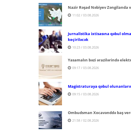
Nazir Rəşad Nəbiyev Zəngilanda v
11:02 / 03.08.2026
Jurnalistika ixtisasına qəbul olm
keçiriləcək
10:23 / 03.08.2026
Yasamalın bəzi ərazilərində elektr
09:17 / 03.08.2026
Magistraturaya qəbul olunanların
09:15 / 03.08.2026
Ombudsman Xocavənddə baş verən
21:58 / 02.08.2026