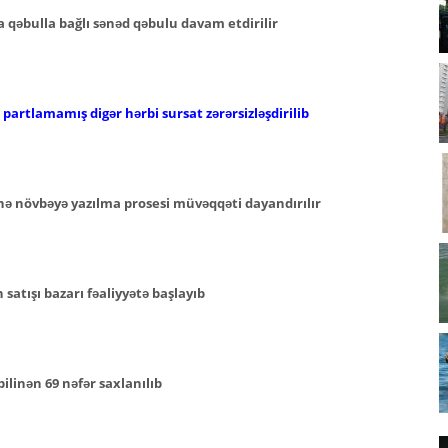
 qəbulla bağlı sənəd qəbulu davam etdirilir
artlamamış digər hərbi sursat zərərsizləşdirilib
nə növbəyə yazılma prosesi müvəqqəti dayandırılır
atışı bazarı fəaliyyətə başlayıb
ilinən 69 nəfər saxlanılıb