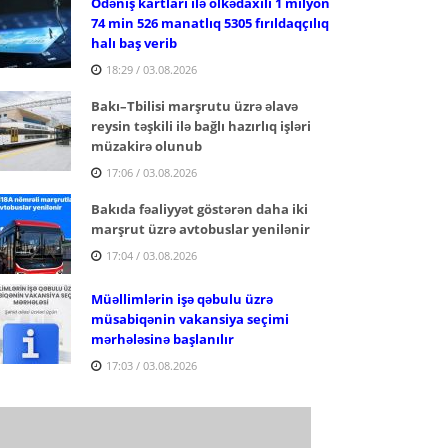
Ödəniş kartları ilə ölkədaxili 1 milyon
74 min 526 manatlıq 5305 fırıldaqçılıq
halı baş verib
18:29 / 03.08.2026
Bakı–Tbilisi marşrutu üzrə əlavə
reysin təşkili ilə bağlı hazırlıq işləri
müzakirə olunub
17:06 / 03.08.2026
Bakıda fəaliyyət göstərən daha iki
marşrut üzrə avtobuslar yenilənir
17:04 / 03.08.2026
Müəllimlərin işə qəbulu üzrə
müsabiqənin vakansiya seçimi
mərhələsinə başlanılır
17:03 / 03.08.2026