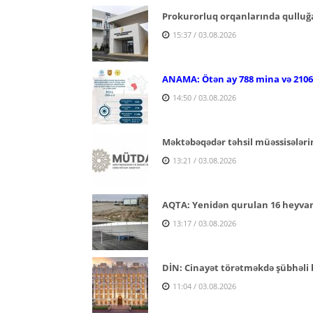
Prokurorluq orqanlarında qulluğa
15:37 / 03.08.2026
ANAMA: Ötən ay 788 mina və 2106 p
14:50 / 03.08.2026
Məktəbəqədər təhsil müəssisələri
13:21 / 03.08.2026
AQTA: Yenidən qurulan 16 heyvan s
13:17 / 03.08.2026
DİN: Cinayət törətməkdə şübhəli b
11:04 / 03.08.2026