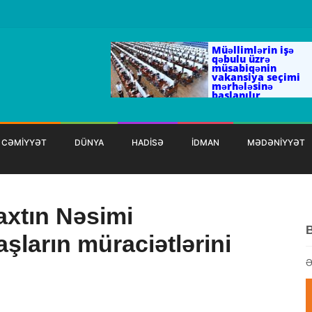
Müəllimlərin işə
qəbulu üzrə
müsabiqənin
vakansiya seçimi
mərhələsinə
başlanılır
CƏMİYYƏT
DÜNYA
HADİSƏ
İDMAN
MƏDƏNİYYƏT
axtın Nəsimi
ların müraciətlərini
Ə