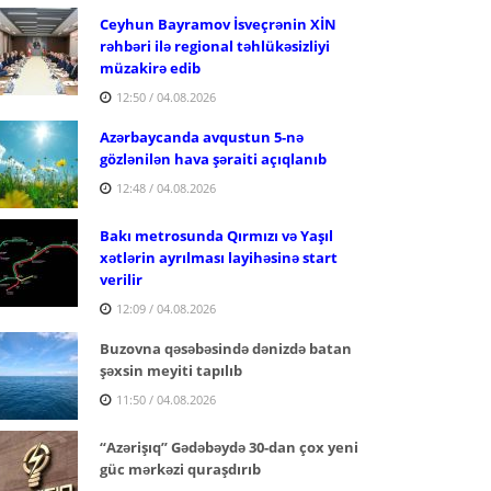
Ceyhun Bayramov İsveçrənin XİN
rəhbəri ilə regional təhlükəsizliyi
müzakirə edib
12:50 / 04.08.2026
Azərbaycanda avqustun 5-nə
gözlənilən hava şəraiti açıqlanıb
12:48 / 04.08.2026
Bakı metrosunda Qırmızı və Yaşıl
xətlərin ayrılması layihəsinə start
verilir
12:09 / 04.08.2026
Buzovna qəsəbəsində dənizdə batan
şəxsin meyiti tapılıb
11:50 / 04.08.2026
“Azərişıq” Gədəbəydə 30-dan çox yeni
güc mərkəzi quraşdırıb