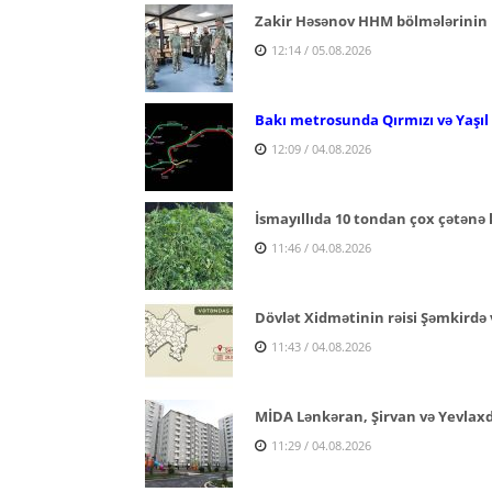
Zakir Həsənov HHM bölmələrinin 
12:14 / 05.08.2026
Bakı metrosunda Qırmızı və Yaşıl x
12:09 / 04.08.2026
İsmayıllıda 10 tondan çox çətənə 
11:46 / 04.08.2026
Dövlət Xidmətinin rəisi Şəmkirdə 
11:43 / 04.08.2026
MİDA Lənkəran, Şirvan və Yevlaxda 
11:29 / 04.08.2026