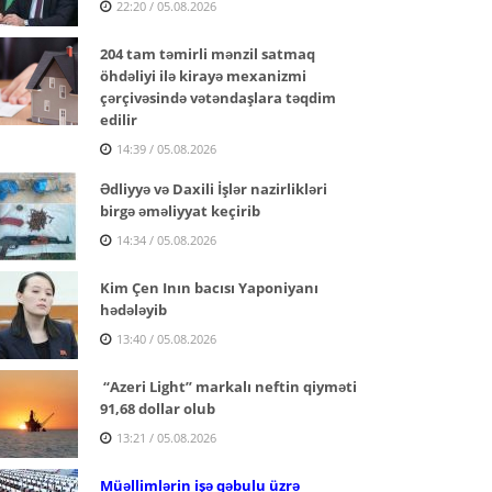
22:20 / 05.08.2026
204 tam təmirli mənzil satmaq
öhdəliyi ilə kirayə mexanizmi
çərçivəsində vətəndaşlara təqdim
edilir
14:39 / 05.08.2026
Ədliyyə və Daxili İşlər nazirlikləri
birgə əməliyyat keçirib
14:34 / 05.08.2026
Kim Çen Inın bacısı Yaponiyanı
hədələyib
13:40 / 05.08.2026
“Azeri Light” markalı neftin qiyməti
91,68 dollar olub
13:21 / 05.08.2026
Müəllimlərin işə qəbulu üzrə