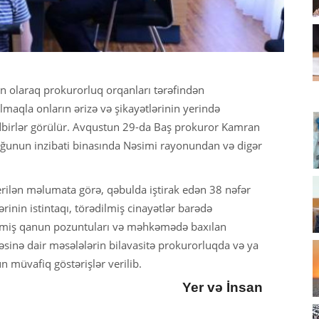
un olaraq prokurorluq orqanları tərəfindən
maqla onların ərizə və şikayətlərinin yerində
dbirlər görülür. Avqustun 29-da Baş prokuror Kamran
uğunun inzibati binasında Nəsimi rayonundan və digər
ilən məlumata görə, qəbulda iştirak edən 38 nəfər
rinin istintaqı, törədilmiş cinayətlər barədə
ilmiş qanun pozuntuları və məhkəmədə baxılan
iəsinə dair məsələlərin bilavasitə prokurorluqda və ya
ün müvafiq göstərişlər verilib.
Yer və İnsan