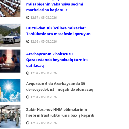
müsabiqənin vakansiya seçimi
mərhələsinə başlanılır
12:57 / 05.08.2026
BDYPİ-dən sürücülərə müraciət:
Təhlükəsiz ara məsafəsini qoruyun
12:39 / 05.08.2026
Azərbaycanın 2 boksçusu
Qazaxıstanda beynəlxalq turnirə
qatılacaq
12:34 / 05.08.2026
Avqustun 6-da Azərbaycanda 39
dərəcəyədək isti müşahidə olunacaq
12:31 / 05.08.2026
Zakir Həsənov HHM bölmələrinin
hərbi infrastrukturuna baxış keçirib
12:14 / 05.08.2026