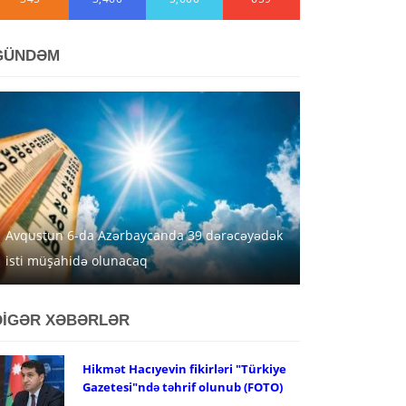
GÜNDƏM
Avqustun 6-da Azərbaycanda 39 dərəcəyədək
isti müşahidə olunacaq
DİGƏR XƏBƏRLƏR
Hikmət Hacıyevin fikirləri "Türkiye
Gazetesi"ndə təhrif olunub (FOTO)