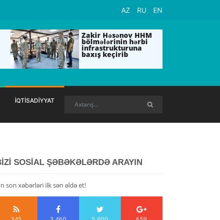
AZ
RU
EN
Zakir Həsənov HHM
bölmələrinin hərbi
infrastrukturuna
baxış keçirib
İQTİSADİYYAT
BİZİ SOSİAL ŞƏBƏKƏLƏRDƏ ARAYIN
n son xəbərləri ilk sən əldə et!
345
3,460
5,600
659