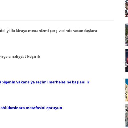
əliyi ilə kirayə mexanizmi çərçivəsində vətəndaşlara
 birgə əməliyyat keçirib
abiqənin vakansiya seçimi mərhələsinə başlanılır
Təhlükəsiz ara məsafəsini qoruyun