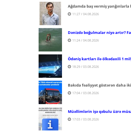
Ağdamda baş vermiş yanğınlarla ba
11:27 / 04.08.2026
Dənizdə boğulmalar niyə artır? Fac
11:24 / 04.08.2026
Ödəniş kartları ilə ölkədaxili 1 mi
18:29 / 03.08.2026
Bakıda fəaliyyət göstərən daha ik
17:04 / 03.08.2026
Müəllimlərin işə qəbulu üzrə müs
17:03 / 03.08.2026