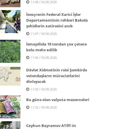
11:48 / 04.08.2026
İsveçrənin Federal Xarici İşlər
Departamentinin rəhbəri Bakıda
şəhidlərin xatirəsini anıb
11:47 / 04.08.2026
İsmayıllıda 10 tondan çox çətənə
kolu məhv edilib
11:46 / 04.08.2026
Dövlət Xidmətinin rəisi Şəmkirdə
vətəndaşların müraciətlərini
dinləyəcək
11:43 / 04.08.2026
Bu günə olan valyuta məzənnələri
11:32 / 04.08.2026
Ceyhun Bayramov ATƏT-in