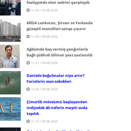
fəaliyyətdə olan sədrini qarşılayıb
11:30 / 04.08.2026
MİDA Lənkəran, Şirvan və Yevlaxda
güzəştli mənzilləri satışa çıxarır
11:29 / 04.08.2026
Ağdamda baş vermiş yanğınlarla
bağlı şübhəli bilinən şəxs saxlanılıb
11:27 / 04.08.2026
Dənizdə boğulmalar niyə artır?
Faciələrin əsas səbəbləri
11:24 / 04.08.2026
Çimərlik mövsümü başlayandan
indiyədək 40 nəfərin meyiti suda
tapılıb
21:15 / 03.08.2026