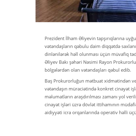
Prezident İlham Əliyevin tapşırıqlarına uyğ
vətəndaşların qəbulu daim diqqətdə saxlanıl
dinlənilərək həll olunması üçün müvafiq tə
Əliyev Bakı şəhəri Nəsimi Rayon Prokurorl
bölgələrdən olan vətəndaşları qəbul edib.
Baş Prokurorluğun mətbuat xidmətindən ver
vətəndaşın müraciətində konkret cinayət işlə
məlumatların araşdırılması zamanı yol ver
cinayət işləri üzrə dövlət ittihamının müdaf
aidiyyəti icra orqanlarında operativ həlli üç