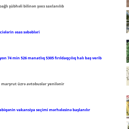
ğlı şübhəli bilinən şəxs saxlanılıb
iələrin əsas səbəbləri
lyon 74 min 526 manatlıq 5305 fırıldaqçılıq halı baş verib
i marşrut üzrə avtobuslar yenilənir
abiqənin vakansiya seçimi mərhələsinə başlanılır