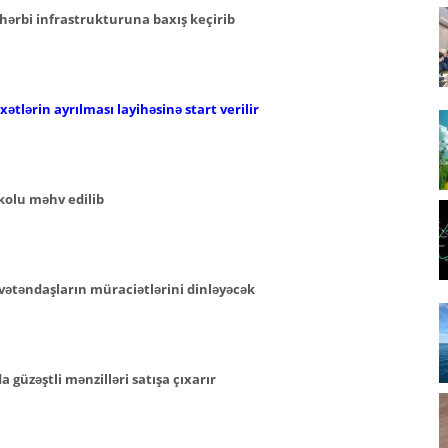
hərbi infrastrukturuna baxış keçirib
ətlərin ayrılması layihəsinə start verilir
kolu məhv edilib
vətəndaşların müraciətlərini dinləyəcək
güzəştli mənzilləri satışa çıxarır