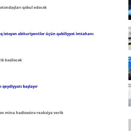
ətəndaşları qəbul edəcək
aq istəyən abituriyentlər üçün qabiliyyət imtahanı
ik kəsiləcək
 qeydiyyatı başlayır
 mina hadisəsinə reaksiya verib