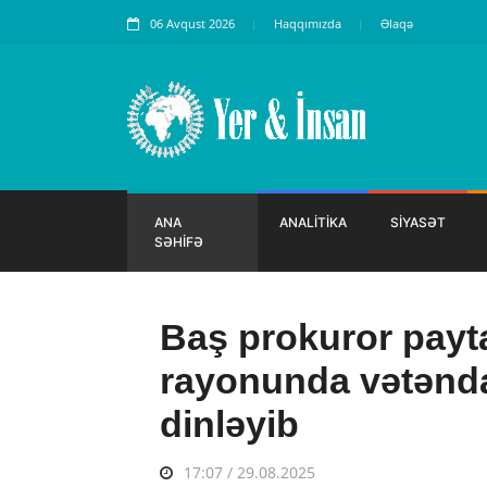
06 Avqust 2026
Haqqımızda
Əlaqə
ANA
ANALİTİKA
SİYASƏT
SƏHİFƏ
Baş prokuror payt
rayonunda vətəndaş
dinləyib
17:07 / 29.08.2025