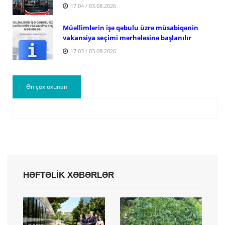
17:04 / 03.08.2026
Müəllimlərin işə qəbulu üzrə müsabiqənin
vakansiya seçimi mərhələsinə başlanılır
17:03 / 03.08.2026
Ən çox oxunan
HƏFTƏLİK XƏBƏRLƏR