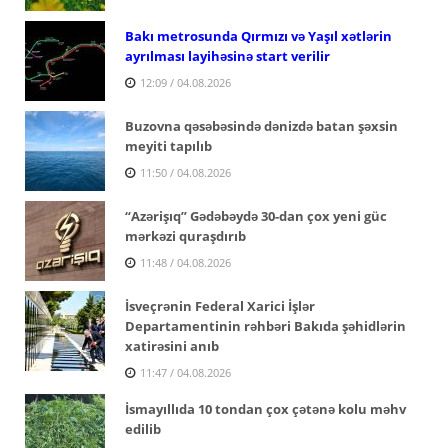
Bakı metrosunda Qırmızı və Yaşıl xətlərin
ayrılması layihəsinə start verilir
12:09 / 04.08.2026
Buzovna qəsəbəsində dənizdə batan şəxsin
meyiti tapılıb
11:50 / 04.08.2026
“Azərişıq” Gədəbəydə 30-dan çox yeni güc
mərkəzi quraşdırıb
11:48 / 04.08.2026
İsveçrənin Federal Xarici İşlər
Departamentinin rəhbəri Bakıda şəhidlərin
xatirəsini anıb
11:47 / 04.08.2026
İsmayıllıda 10 tondan çox çətənə kolu məhv
edilib