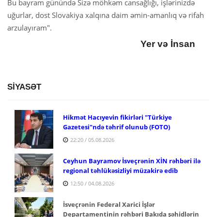
Bu bayram günündə Sizə möhkəm cansağlığı, işlərinizdə
uğurlar, dost Slovakiya xalqına daim əmin-amanlıq və rifah
arzulayıram".
Yer və İnsan
SİYASƏT
Hikmət Hacıyevin fikirləri "Türkiye
Gazetesi"ndə təhrif olunub (FOTO)
22:20 / 05.08.2026
Ceyhun Bayramov İsveçrənin XİN rəhbəri ilə
regional təhlükəsizliyi müzakirə edib
12:50 / 04.08.2026
İsveçrənin Federal Xarici İşlər
Departamentinin rəhbəri Bakıda şəhidlərin