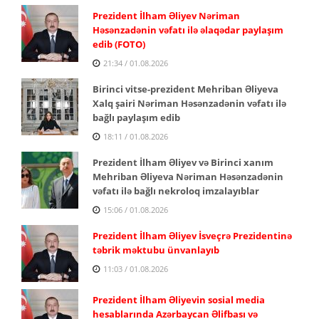
Prezident İlham Əliyev Nəriman
Həsənzadənin vəfatı ilə əlaqədar paylaşım
edib (FOTO)
21:34 / 01.08.2026
Birinci vitse-prezident Mehriban Əliyeva
Xalq şairi Nəriman Həsənzadənin vəfatı ilə
bağlı paylaşım edib
18:11 / 01.08.2026
Prezident İlham Əliyev və Birinci xanım
Mehriban Əliyeva Nəriman Həsənzadənin
vəfatı ilə bağlı nekroloq imzalayıblar
15:06 / 01.08.2026
Prezident İlham Əliyev İsveçrə Prezidentinə
təbrik məktubu ünvanlayıb
11:03 / 01.08.2026
Prezident İlham Əliyevin sosial media
hesablarında Azərbaycan Əlifbası və