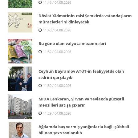
11:46 / 04.08.2026
Dövlət Xidmətinin rəisi Şəmkirdə vətəndaşların
müraciətlərini dinləyəcək
11:43 / 04.08.2026
Bu günə olan valyuta məzənnələri
11:32 / 04.08.2026
Ceyhun Bayramov ATƏT-in fəaliyyətdə olan
sədrini qarşılayıb
11:30 / 04.08.2026
MİDA Lənkəran, Şirvan və Yevlaxda güzəştli
mənzilləri satışa çıxarır
11:29 / 04.08.2026
Ağdamda baş vermiş yanğınlarla bağlı şübhəli
bilinən şəxs saxlanılıb