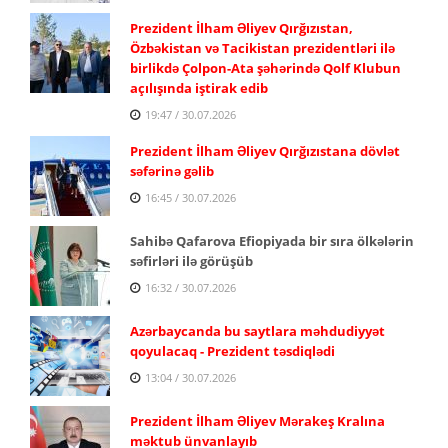
Prezident İlham Əliyev Qırğızıstan,
Özbəkistan və Tacikistan prezidentləri ilə
birlikdə Çolpon-Ata şəhərində Qolf Klubun
açılışında iştirak edib
19:47 / 30.07.2026
Prezident İlham Əliyev Qırğızıstana dövlət
səfərinə gəlib
16:45 / 30.07.2026
Sahibə Qafarova Efiopiyada bir sıra ölkələrin
səfirləri ilə görüşüb
16:32 / 30.07.2026
Azərbaycanda bu saytlara məhdudiyyət
qoyulacaq - Prezident təsdiqlədi
13:04 / 30.07.2026
Prezident İlham Əliyev Mərakeş Kralına
məktub ünvanlayıb