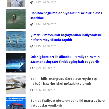
11:27 / 04.08.2026
Dənizdə boğulmalar niyə artır? Faciələrin əsas
səbəbləri
11:24 / 04.08.2026
Çimərlik mövsümü başlayandan indiyədək 40
nəfərin meyiti suda tapılıb
21:15 / 03.08.2026
Ödəniş kartları ilə ölkədaxili 1 milyon 74 min
526 manatlıq 5305 fırıldaqçılıq halı baş verib
18:29 / 03.08.2026
Bakı–Tbilisi marşrutu üzrə əlavə reysin təşkili
ilə bağlı hazırlıq işləri müzakirə olunub
17:06 / 03.08.2026
Bakıda fəaliyyət göstərən daha iki marşrut üzrə
avtobuslar yenilənir