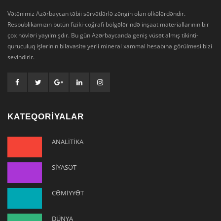
Vətənimiz Azərbaycan təbii sərvətlərlə zəngin olan ölkələrdəndir.
Respublikamızın bütün fiziki-coğrafi bölgələrində inşaat materiallarının bir
çox növləri yayılmışdır. Bu gün Azərbaycanda geniş vüsət almış tikinti-
quruculuq işlərinin bilavasitə yerli mineral xammal hesabına görülməsi bizi
sevindirir.
KATEQORİYALAR
ANALİTİKA
SİYASƏT
CƏMİYYƏT
DÜNYA