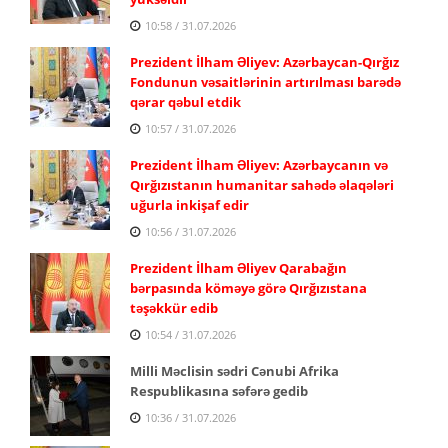
10:58 / 31.07.2026
Prezident İlham Əliyev: Azərbaycan-Qırğız
Fondunun vəsaitlərinin artırılması barədə
qərar qəbul etdik
10:57 / 31.07.2026
Prezident İlham Əliyev: Azərbaycanın və
Qırğızıstanın humanitar sahədə əlaqələri
uğurla inkişaf edir
10:56 / 31.07.2026
Prezident İlham Əliyev Qarabağın
bərpasında köməyə görə Qırğızıstana
təşəkkür edib
10:54 / 31.07.2026
Milli Məclisin sədri Cənubi Afrika
Respublikasına səfərə gedib
10:36 / 31.07.2026