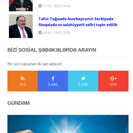
11:55 / 30.07.2026
Tahir Tağızadə Azərbaycanın Serbiyada
fövqəladə və səlahiyyətli səfiri təyin edilib
20:42 / 29.07.2026
BİZİ SOSİAL ŞƏBƏKƏLƏRDƏ ARAYIN
Ən son xəbərləri ilk sən əldə et!
345
3,460
5,600
659
GÜNDƏM