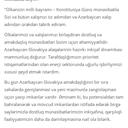
"Ölkənizin milli bayramı – Konstitusiya Günü münasibətilə
Sizi və bütün xalqınızı öz adımdan və Azərbaycan xalqı
adından ürəkdən təbrik edirəm.
Ölkələrimizi və xalqlarımızı birləşdirən dostluq və
əməkdaşlıq münasibətləri bizim üçün əhəmiyyətlidir.
Azərbaycan-Slovakiya əlaqələrinin hazırkı inkişaf dinamikası
məmnunluq doğurur. Tərəfdaşlığımızın prioritet
istiqamətlərindən olan enerji sektorunda uğurlu işbirliyimizi
xüsusi qeyd etmək istərdim.
Bu gün Azərbaycan-Slovakiya əməkdaşlığının bir sıra
sahələrdə genişlənməsi və yeni məzmunla zənginləşməsi
üçün yaxşı imkanlar vardır. Əminəm ki, bu potensialdan tam
bəhrələnərək və mövcud imkanlardan istifadə edərək birgə
səylərimizlə dostluq münasibətlərimizin inkişafına, qarşılıqlı
fəaliyyətimizin daha da dərinləşməsinə nail ola bilərik.