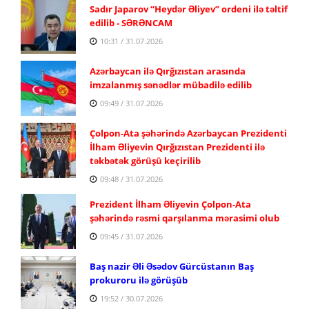
Sadır Japarov “Heydər Əliyev” ordeni ilə təltif
edilib - SƏRƏNCAM
10:31 / 31.07.2026
Azərbaycan ilə Qırğızıstan arasında
imzalanmış sənədlər mübadilə edilib
09:49 / 31.07.2026
Çolpon-Ata şəhərində Azərbaycan Prezidenti
İlham Əliyevin Qırğızıstan Prezidenti ilə
təkbətək görüşü keçirilib
09:48 / 31.07.2026
Prezident İlham Əliyevin Çolpon-Ata
şəhərində rəsmi qarşılanma mərasimi olub
09:45 / 31.07.2026
Baş nazir Əli Əsədov Gürcüstanın Baş
prokuroru ilə görüşüb
19:52 / 30.07.2026