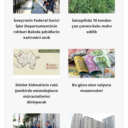
İsveçrənin Federal Xarici
İsmayıllıda 10 tondan
İşlər Departamentinin
çox çətənə kolu məhv
rəhbəri Bakıda şəhidlərin
edilib
xatirəsini anıb
Dövlət Xidmətinin rəisi
Bu günə olan valyuta
Şəmkirdə vətəndaşların
məzənnələri
müraciətlərini
dinləyəcək