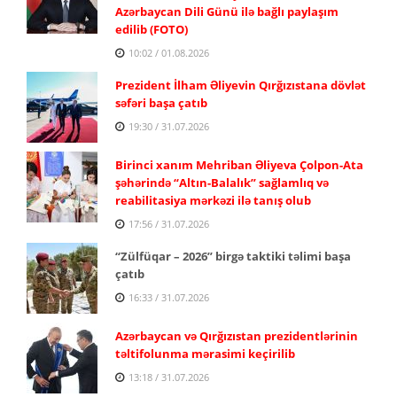
Azərbaycan Dili Günü ilə bağlı paylaşım
edilib (FOTO)
10:02 / 01.08.2026
Prezident İlham Əliyevin Qırğızıstana dövlət
səfəri başa çatıb
19:30 / 31.07.2026
Birinci xanım Mehriban Əliyeva Çolpon-Ata
şəhərində “Altın-Balalık” sağlamlıq və
reabilitasiya mərkəzi ilə tanış olub
17:56 / 31.07.2026
“Zülfüqar – 2026” birgə taktiki təlimi başa
çatıb
16:33 / 31.07.2026
Azərbaycan və Qırğızıstan prezidentlərinin
təltifolunma mərasimi keçirilib
13:18 / 31.07.2026