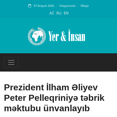
07 Avqust 2026
Haqqımızda
Əlaqə
AZ
RU
EN
Prezident İlham Əliyev
Peter Pelleqriniyə təbrik
məktubu ünvanlayıb