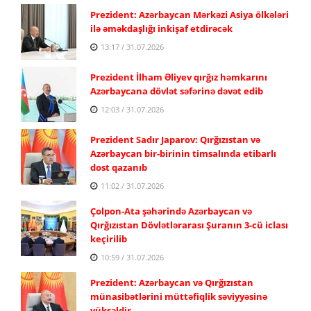
Prezident: Azərbaycan Mərkəzi Asiya ölkələri
ilə əməkdaşlığı inkişaf etdirəcək
13:17 / 31.07.2026
Prezident İlham Əliyev qırğız həmkarını
Azərbaycana dövlət səfərinə dəvət edib
12:03 / 31.07.2026
Prezident Sadır Japarov: Qırğızıstan və
Azərbaycan bir-birinin timsalında etibarlı
dost qazanıb
11:02 / 31.07.2026
Çolpon-Ata şəhərində Azərbaycan və
Qırğızıstan Dövlətlərarası Şuranın 3-cü iclası
keçirilib
10:59 / 31.07.2026
Prezident: Azərbaycan və Qırğızıstan
münasibətlərini müttəfiqlik səviyyəsinə
yüksəldir