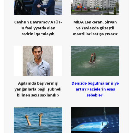
Ceyhun Bayramov ATƏT-
MİDA Lənkəran, Şirvan
in fəaliyyətdə olan
və Yevlaxda güzəştli
sədrini qarşılayıb
mənzilləri satışa çıxarır
Ağdamda baş vermiş
Dənizdə boğulmalar niyə
yanğınlarla bağlı şübhəli
artır? Faciələrin əsas
bilinən şəxs saxlanılıb
səbəbləri