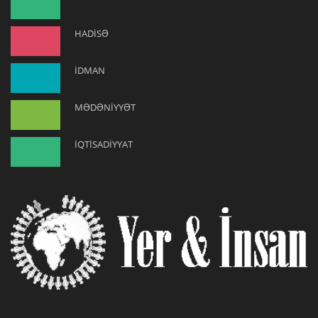
HADİSƏ
İDMAN
MƏDƏNİYYƏT
İQTİSADİYYAT