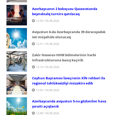
Azərbaycanın 2 boksçusu Qazaxıstanda
beynəlxalq turnirə qatılacaq
12:34 / 05.08.2026
Avqustun 6-da Azərbaycanda 39 dərəcəyədək
isti müşahidə olunacaq
12:31 / 05.08.2026
Zakir Həsənov HHM bölmələrinin hərbi
infrastrukturuna baxış keçirib
12:14 / 05.08.2026
Ceyhun Bayramov İsveçrənin XİN rəhbəri ilə
regional təhlükəsizliyi müzakirə edib
12:50 / 04.08.2026
Azərbaycanda avqustun 5-nə gözlənilən hava
şəraiti açıqlanıb
12:48 / 04.08.2026