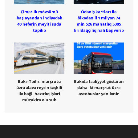
Çimərlik mövsümü
Ödəniş kartları ilə
başlayandan indiyədək
ölkədaxili 1 milyon 74
40 nəfərin meyiti suda
min 526 manatlıq 5305
tapılıb
fırıldaqçılıq halı baş verib
Bakı–Tbilisi marşrutu
Bakıda fəaliyyət göstərən
üzrə əlavə reysin təşkili
daha iki marşrut üzrə
ilə bağlı hazırlıq işləri
avtobuslar yenilənir
müzakirə olunub