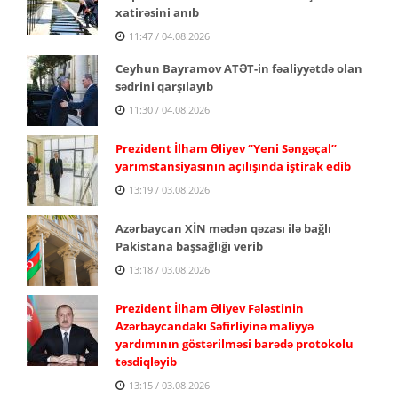
xatirəsini anıb
11:47 / 04.08.2026
Ceyhun Bayramov ATƏT-in fəaliyyətdə olan
sədrini qarşılayıb
11:30 / 04.08.2026
Prezident İlham Əliyev “Yeni Səngəçal”
yarımstansiyasının açılışında iştirak edib
13:19 / 03.08.2026
Azərbaycan XİN mədən qəzası ilə bağlı
Pakistana başsağlığı verib
13:18 / 03.08.2026
Prezident İlham Əliyev Fələstinin
Azərbaycandakı Səfirliyinə maliyyə
yardımının göstərilməsi barədə protokolu
təsdiqləyib
13:15 / 03.08.2026