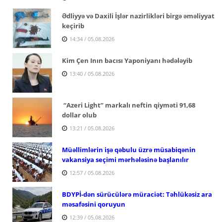
Ədliyyə və Daxili İşlər nazirlikləri birgə əməliyyat
keçirib
14:34 / 05.08.2026
Kim Çen Inın bacısı Yaponiyanı hədələyib
13:40 / 05.08.2026
“Azeri Light” markalı neftin qiyməti 91,68
dollar olub
13:21 / 05.08.2026
Müəllimlərin işə qəbulu üzrə müsabiqənin
vakansiya seçimi mərhələsinə başlanılır
12:57 / 05.08.2026
BDYPİ-dən sürücülərə müraciət: Təhlükəsiz ara
məsafəsini qoruyun
12:39 / 05.08.2026