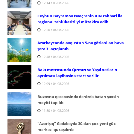
12:14 / 05.08.2026
Ceyhun Bayramov İsveçrənin XİN rəhbəri ilə
regional təhlükəsizliyi müzakirə edib
12:50 / 04.08.2026
Azərbaycanda avqustun 5-nə gözlənilən hava
şəraiti açıqlanıb
12:48 / 04.08.2026
Bakı metrosunda Qırmızı və Yaşıl xətlərin
ayrılması layihəsinə start verilir
12:09 / 04.08.2026
Buzovna qəsəbəsində dənizdə batan şəxsin
meyiti tapılıb
11:50 / 04.08.2026
“Azərişıq” Gədəbəydə 30-dan çox yeni güc
mərkəzi quraşdırıb