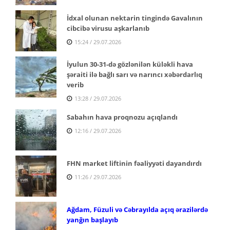
İdxal olunan nektarin tingində Gavalının
cibcibə virusu aşkarlanıb
15:24 / 29.07.2026
İyulun 30-31-də gözlənilən küləkli hava
şəraiti ilə bağlı sarı və narıncı xəbərdarlıq
verib
13:28 / 29.07.2026
Sabahın hava proqnozu açıqlandı
12:16 / 29.07.2026
FHN market liftinin fəaliyyəti dayandırdı
11:26 / 29.07.2026
Ağdam, Füzuli və Cəbrayılda açıq ərazilərdə
yanğın başlayıb