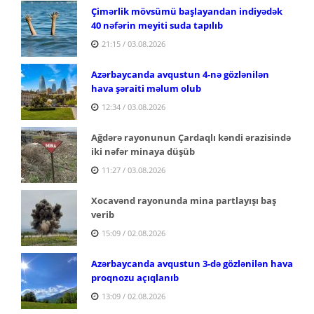
Çimərlik mövsümü başlayandan indiyədək
40 nəfərin meyiti suda tapılıb
21:15 / 03.08.2026
Azərbaycanda avqustun 4-nə gözlənilən
hava şəraiti məlum olub
12:34 / 03.08.2026
Ağdərə rayonunun Çardaqlı kəndi ərazisində
iki nəfər minaya düşüb
11:27 / 03.08.2026
Xocavənd rayonunda mina partlayışı baş
verib
15:09 / 02.08.2026
Azərbaycanda avqustun 3-də gözlənilən hava
proqnozu açıqlanıb
13:09 / 02.08.2026