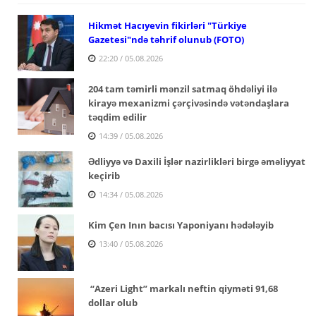
Hikmət Hacıyevin fikirləri "Türkiye
Gazetesi"ndə təhrif olunub (FOTO)
22:20 / 05.08.2026
204 tam təmirli mənzil satmaq öhdəliyi ilə
kirayə mexanizmi çərçivəsində vətəndaşlara
təqdim edilir
14:39 / 05.08.2026
Ədliyyə və Daxili İşlər nazirlikləri birgə əməliyyat
keçirib
14:34 / 05.08.2026
Kim Çen Inın bacısı Yaponiyanı hədələyib
13:40 / 05.08.2026
“Azeri Light” markalı neftin qiyməti 91,68
dollar olub