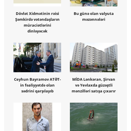
Dövlət Xidmətinin rəisi
Bu günə olan valyuta
Şəmkirdə vətəndaşların
məzənnələri
müraciətlərini
dinləyəcək
Ceyhun Bayramov ATƏT-
MİDA Lənkəran, Şirvan
in fəaliyyətdə olan
və Yevlaxda güzəştli
sədrini qarşılayıb
mənzilləri satışa çıxarır