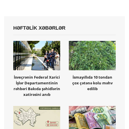
HƏFTƏLİK XƏBƏRLƏR
İsveçrənin Federal Xarici
İsmayıllıda 10 tondan
İşlər Departamentinin
çox çətənə kolu məhv
rəhbəri Bakıda şəhidlərin
edilib
xatirəsini anıb