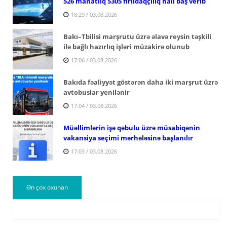
526 manatlıq 5305 fırıldaqçılıq halı baş verib
18:29 / 03.08.2026
Bakı–Tbilisi marşrutu üzrə əlavə reysin təşkili
ilə bağlı hazırlıq işləri müzakirə olunub
17:06 / 03.08.2026
Bakıda fəaliyyət göstərən daha iki marşrut üzrə
avtobuslar yenilənir
17:04 / 03.08.2026
Müəllimlərin işə qəbulu üzrə müsabiqənin
vakansiya seçimi mərhələsinə başlanılır
17:03 / 03.08.2026
Ən çox oxunan