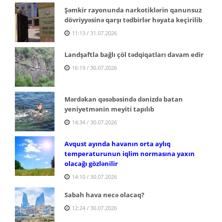
Şəmkir rayonunda narkotiklərin qanunsuz
dövriyyəsinə qarşı tədbirlər həyata keçirilib
11:13 / 31.07.2026
Landşaftla bağlı çöl tədqiqatları davam edir
16:19 / 30.07.2026
Mərdəkan qəsəbəsində dənizdə batan
yeniyetmənin meyiti tapılıb
14:34 / 30.07.2026
Avqust ayında havanın orta aylıq
temperaturunun iqlim normasına yaxın
olacağı gözlənilir
14:10 / 30.07.2026
Sabah hava necə olacaq?
12:24 / 30.07.2026