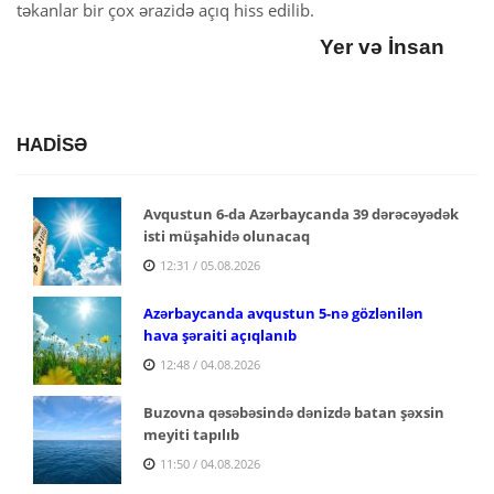
təkanlar bir çox ərazidə açıq hiss edilib.
Yer və İnsan
HADİSƏ
Avqustun 6-da Azərbaycanda 39 dərəcəyədək
isti müşahidə olunacaq
12:31 / 05.08.2026
Azərbaycanda avqustun 5-nə gözlənilən
hava şəraiti açıqlanıb
12:48 / 04.08.2026
Buzovna qəsəbəsində dənizdə batan şəxsin
meyiti tapılıb
11:50 / 04.08.2026