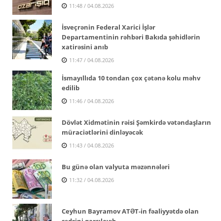
11:48 / 04.08.2026
İsveçrənin Federal Xarici İşlər
Departamentinin rəhbəri Bakıda şəhidlərin
xatirəsini anıb
11:47 / 04.08.2026
İsmayıllıda 10 tondan çox çətənə kolu məhv
edilib
11:46 / 04.08.2026
Dövlət Xidmətinin rəisi Şəmkirdə vətəndaşların
müraciətlərini dinləyəcək
11:43 / 04.08.2026
Bu günə olan valyuta məzənnələri
11:32 / 04.08.2026
Ceyhun Bayramov ATƏT-in fəaliyyətdə olan
sədrini qarşılayıb