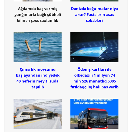
Ağdamda baş vermiş
Dənizdə boğulmalar niyə
yanğınlarla bağlı şübhəli
artır? Faciələrin əsas
bilinən şəxs saxlanılıb
səbəbləri
Çimərlik mövsümü
Ödəniş kartları ilə
başlayandan indiyədək
ölkədaxili 1 milyon 74
40 nəfərin meyiti suda
min 526 manatlıq 5305
tapılıb
fırıldaqçılıq halı baş verib