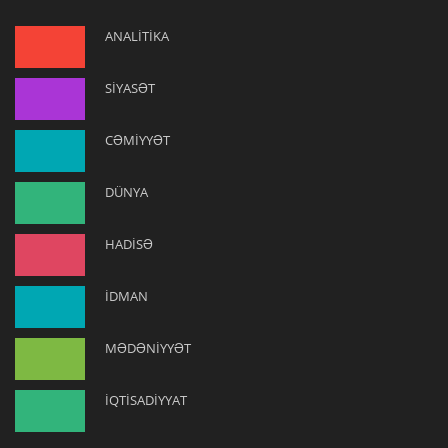
ANALİTİKA
SİYASƏT
CƏMİYYƏT
DÜNYA
HADİSƏ
İDMAN
MƏDƏNİYYƏT
İQTİSADİYYAT