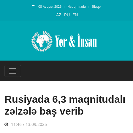
08 Avqust 2026
Haqqımızda
Əlaqə
AZ
RU
EN
Rusiyada 6,3 maqnitudalı
zəlzələ baş verib
11:46 / 13.09.2025