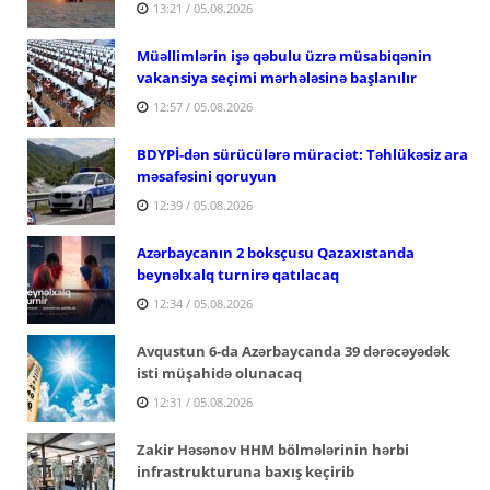
13:21 / 05.08.2026
Müəllimlərin işə qəbulu üzrə müsabiqənin
vakansiya seçimi mərhələsinə başlanılır
12:57 / 05.08.2026
BDYPİ-dən sürücülərə müraciət: Təhlükəsiz ara
məsafəsini qoruyun
12:39 / 05.08.2026
Azərbaycanın 2 boksçusu Qazaxıstanda
beynəlxalq turnirə qatılacaq
12:34 / 05.08.2026
Avqustun 6-da Azərbaycanda 39 dərəcəyədək
isti müşahidə olunacaq
12:31 / 05.08.2026
Zakir Həsənov HHM bölmələrinin hərbi
infrastrukturuna baxış keçirib