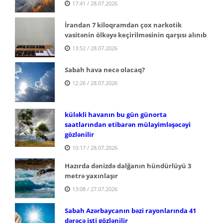
17:41 / 28.07.2026
İrandan 7 kiloqramdan çox narkotik
vasitənin ölkəyə keçirilməsinin qarşısı alınıb
13:52 / 28.07.2026
Sabah hava necə olacaq?
12:26 / 28.07.2026
küləkli havanın bu gün günorta
saatlarından etibarən mülayimləşəcəyi
gözlənilir
10:17 / 28.07.2026
Hazırda dənizdə dalğanın hündürlüyü 3
metrə yaxınlaşır
13:08 / 27.07.2026
Sabah Azərbaycanın bəzi rayonlarında 41
dərəcə isti gözlənilir