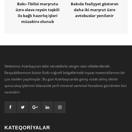
Bakı–Tbilisi marşrutu
Bakıda fəaliyyət göstərən
üzrə əlavə reysin təşkili
daha iki marşrut üzrə
ilə bağlı hazırlıq işləri
avtobuslar yenilənir
müzakirə olunub
Vətənimiz Azərbaycan təbii sərvətlərlə zəngin olan ölkələrdəndir.
Respublikamızın bütün fiziki-coğrafi bölgələrində inşaat materiallarının bir
çox növləri yayılmışdır. Bu gün Azərbaycanda geniş vüsət almış tikinti-
quruculuq işlərinin bilavasitə yerli mineral xammal hesabına görülməsi bizi
sevindirir.
KATEQORİYALAR