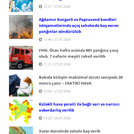
12:31 / 27.07.2026
Ağdamın Kəngərli və Papravənd kəndləri
istiqamətlərində açıq sahələrdə baş verən
yanğınlar söndürülüb
11:46 / 27.07.2026
FHN: Ötən həftə ərzində 881 yanğına çıxış
olub, 7 nəfərin meyiti təhvil verilib
11:11 / 27.07.2026
Bakıda küləyin maksimal sürəti saniyədə 28
metrə çatır – FAKTİKİ HAVA
10:39 / 27.07.2026
Küləkli hava şəraiti ilə bağlı sarı və narıncı
xəbərdarlıq verilib
13:23 / 26.07.2026
Xəzər dənizində zəlzələ baş verib