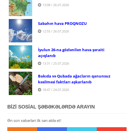
13:08 / 26.07.2026
Sabahın hava PROQNOZU
12:55 / 26.07.2026
İyulun 26-na gözlənilən hava şəraiti
açıqlanıb
13:31 / 25.07.2026
Bakıda və Qubada ağacların qanunsuz
kəsilməsi faktları aşkarlanıb
18:47 / 24.07.2026
BİZİ SOSİAL ŞƏBƏKƏLƏRDƏ ARAYIN
Ən son xəbərləri ilk sən əldə et!