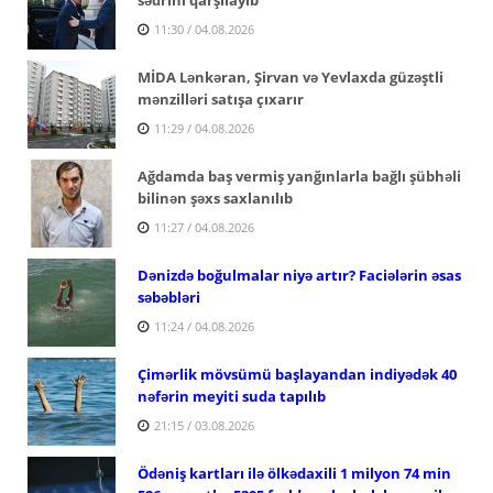
11:30 / 04.08.2026
MİDA Lənkəran, Şirvan və Yevlaxda güzəştli
mənzilləri satışa çıxarır
11:29 / 04.08.2026
Ağdamda baş vermiş yanğınlarla bağlı şübhəli
bilinən şəxs saxlanılıb
11:27 / 04.08.2026
Dənizdə boğulmalar niyə artır? Faciələrin əsas
səbəbləri
11:24 / 04.08.2026
Çimərlik mövsümü başlayandan indiyədək 40
nəfərin meyiti suda tapılıb
21:15 / 03.08.2026
Ödəniş kartları ilə ölkədaxili 1 milyon 74 min