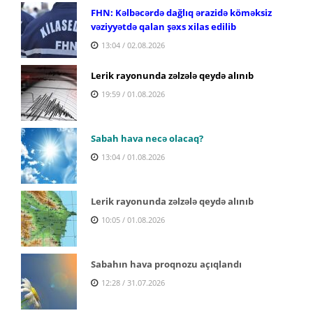
FHN: Kəlbəcərdə dağlıq ərazidə köməksiz
vəziyyətdə qalan şəxs xilas edilib
13:04 / 02.08.2026
Lerik rayonunda zəlzələ qeydə alınıb
19:59 / 01.08.2026
Sabah hava necə olacaq?
13:04 / 01.08.2026
Lerik rayonunda zəlzələ qeydə alınıb
10:05 / 01.08.2026
Sabahın hava proqnozu açıqlandı
12:28 / 31.07.2026