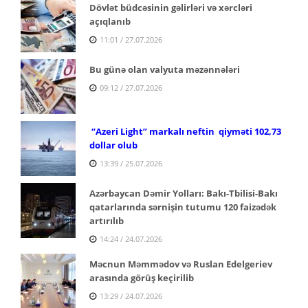
Dövlət büdcəsinin gəlirləri və xərcləri
açıqlanıb
11:01 / 27.07.2026
Bu günə olan valyuta məzənnələri
09:12 / 27.07.2026
“Azeri Light” markalı neftin qiyməti 102,73
dollar olub
13:39 / 25.07.2026
Azərbaycan Dəmir Yolları: Bakı-Tbilisi-Bakı
qatarlarında sərnişin tutumu 120 faizədək
artırılıb
14:24 / 24.07.2026
Məcnun Məmmədov və Ruslan Edelgeriev
arasında görüş keçirilib
13:29 / 24.07.2026