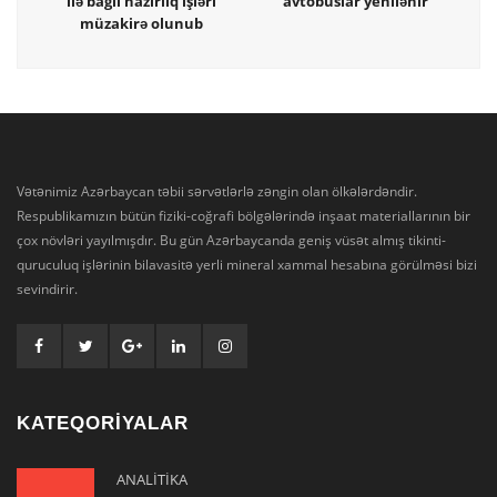
ilə bağlı hazırlıq işləri
avtobuslar yenilənir
müzakirə olunub
Vətənimiz Azərbaycan təbii sərvətlərlə zəngin olan ölkələrdəndir.
Respublikamızın bütün fiziki-coğrafi bölgələrində inşaat materiallarının bir
çox növləri yayılmışdır. Bu gün Azərbaycanda geniş vüsət almış tikinti-
quruculuq işlərinin bilavasitə yerli mineral xammal hesabına görülməsi bizi
sevindirir.
KATEQORİYALAR
ANALİTİKA