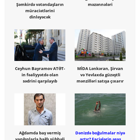
Şəmkirdə vətəndaşların
məzənnələri
müraciətlərini
dinləyəcək
Ceyhun Bayramov ATƏT-
MİDA Lənkəran, Şirvan
in fəaliyyətdə olan
və Yevlaxda güzəştli
sədrini qarşılayıb
mənzilləri satışa çıxarır
Ağdamda baş vermiş
Dənizdə boğulmalar niyə
yanğınlarla bağlı şübhəli
artır? Faciələrin əsas