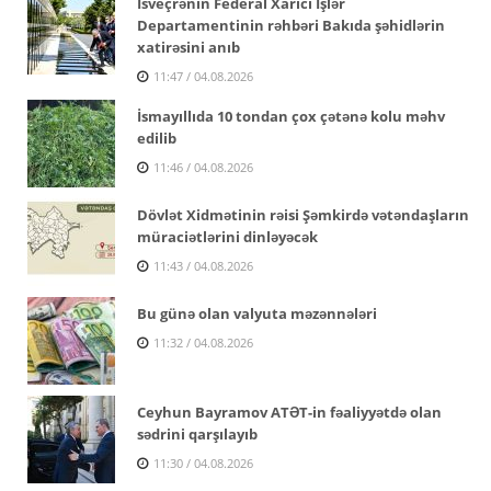
İsveçrənin Federal Xarici İşlər
Departamentinin rəhbəri Bakıda şəhidlərin
xatirəsini anıb
11:47 / 04.08.2026
İsmayıllıda 10 tondan çox çətənə kolu məhv
edilib
11:46 / 04.08.2026
Dövlət Xidmətinin rəisi Şəmkirdə vətəndaşların
müraciətlərini dinləyəcək
11:43 / 04.08.2026
Bu günə olan valyuta məzənnələri
11:32 / 04.08.2026
Ceyhun Bayramov ATƏT-in fəaliyyətdə olan
sədrini qarşılayıb
11:30 / 04.08.2026