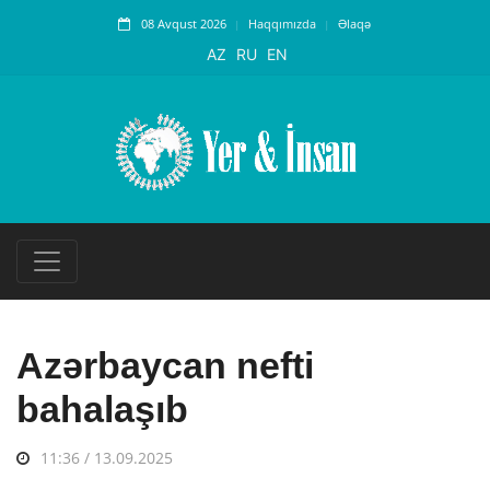
08 Avqust 2026
Haqqımızda
Əlaqə
AZ
RU
EN
Azərbaycan nefti
bahalaşıb
11:36 / 13.09.2025