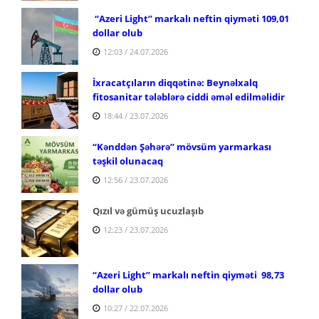
“Azeri Light” markalı neftin qiyməti 109,01
dollar olub
12:03 / 24.07.2026
İxracatçıların diqqətinə: Beynəlxalq
fitosanitar tələblərə ciddi əməl edilməlidir
18:44 / 23.07.2026
“Kənddən Şəhərə” mövsüm yarmarkası
təşkil olunacaq
12:56 / 23.07.2026
Qızıl və gümüş ucuzlaşıb
12:23 / 23.07.2026
“Azeri Light” markalı neftin qiyməti 98,73
dollar olub
10:27 / 22.07.2026