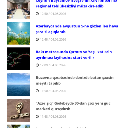
Ceyhun Bayramov İsveçrənin XİN rəhbəri ilə
regional təhlükəsizliyi müzakirə edib
12:50 / 04.08.2026
Azərbaycanda avqustun 5-nə gözlənilən hava
şəraiti açıqlanıb
12:48 / 04.08.2026
Bakı metrosunda Qırmızı və Yaşıl xətlərin
ayrılması layihəsinə start verilir
12:09 / 04.08.2026
Buzovna qəsəbəsində dənizdə batan şəxsin
meyiti tapılıb
11:50 / 04.08.2026
“Azərişıq” Gədəbəydə 30-dan çox yeni güc
mərkəzi quraşdırıb
11:48 / 04.08.2026