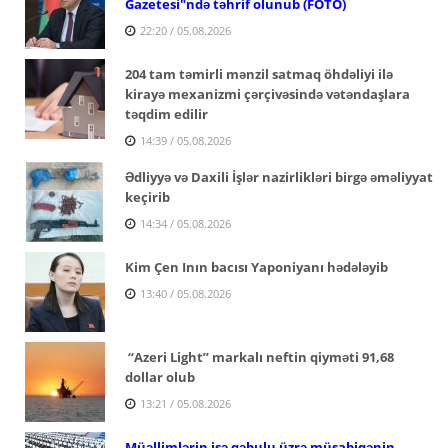
Gazetesi"ndə təhrif olunub (FOTO)
22:20 / 05.08.2026
204 tam təmirli mənzil satmaq öhdəliyi ilə
kirayə mexanizmi çərçivəsində vətəndaşlara
təqdim edilir
14:39 / 05.08.2026
Ədliyyə və Daxili İşlər nazirlikləri birgə əməliyyat
keçirib
14:34 / 05.08.2026
Kim Çen Inın bacısı Yaponiyanı hədələyib
13:40 / 05.08.2026
“Azeri Light” markalı neftin qiyməti 91,68
dollar olub
13:21 / 05.08.2026
Müəllimlərin işə qəbulu üzrə müsabiqənin