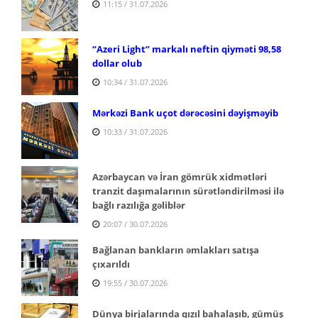
11:15 / 31.07.2026
“Azeri Light” markalı neftin qiyməti 98,58
dollar olub
10:34 / 31.07.2026
Mərkəzi Bank uçot dərəcəsini dəyişməyib
10:33 / 31.07.2026
Azərbaycan və İran gömrük xidmətləri
tranzit daşımalarının sürətləndirilməsi ilə
bağlı razılığa gəliblər
20:07 / 30.07.2026
Bağlanan bankların əmlakları satışa
çıxarıldı
19:55 / 30.07.2026
Dünya birjalarında qızıl bahalaşıb, gümüş