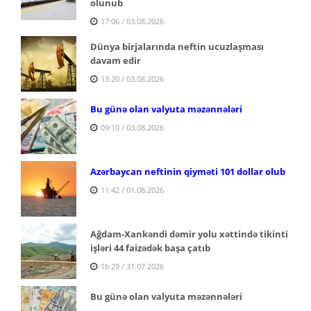
olunub
17:06 / 03.08.2026
Dünya birjalarında neftin ucuzlaşması
davam edir
13:20 / 03.08.2026
Bu günə olan valyuta məzənnələri
09:10 / 03.08.2026
Azərbaycan neftinin qiyməti 101 dollar olub
11:42 / 01.08.2026
Ağdam-Xankəndi dəmir yolu xəttində tikinti
işləri 44 faizədək başa çatıb
16:29 / 31.07.2026
Bu günə olan valyuta məzənnələri