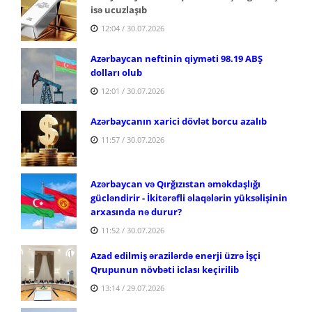
isə ucuzlaşıb
12:04 / 30.07.2026
Azərbaycan neftinin qiyməti 98.19 ABŞ
dolları olub
12:01 / 30.07.2026
Azərbaycanın xarici dövlət borcu azalıb
11:57 / 30.07.2026
Azərbaycan və Qırğızıstan əməkdaşlığı
gücləndirir - İkitərəfli əlaqələrin yüksəlişinin
arxasında nə durur?
11:52 / 30.07.2026
Azad edilmiş ərazilərdə enerji üzrə İşçi
Qrupunun növbəti iclası keçirilib
13:14 / 29.07.2026