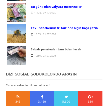
Bu günə olan valyuta məzənnələri
10:23 / 22.07.2026
Taxıl sahələrinin 86 faizində biçin başa çatıb
18:05 / 21.07.2026
Sabah pensiyalar tam ödəniləcək
10:36 / 21.07.2026
BİZİ SOSİAL ŞƏBƏKƏLƏRDƏ ARAYIN
Ən son xəbərləri ilk sən əldə et!
345
3,460
5,600
659