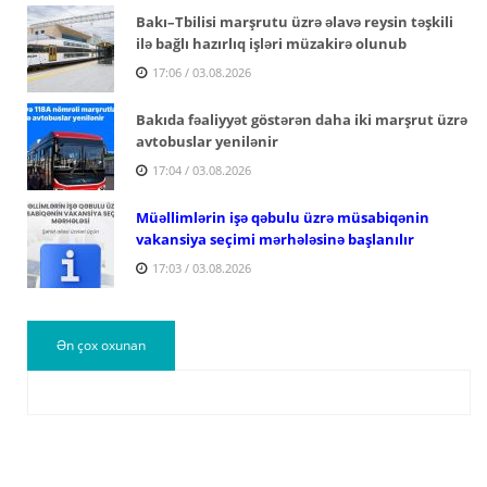
Bakı–Tbilisi marşrutu üzrə əlavə reysin təşkili
ilə bağlı hazırlıq işləri müzakirə olunub
17:06 / 03.08.2026
Bakıda fəaliyyət göstərən daha iki marşrut üzrə
avtobuslar yenilənir
17:04 / 03.08.2026
Müəllimlərin işə qəbulu üzrə müsabiqənin
vakansiya seçimi mərhələsinə başlanılır
17:03 / 03.08.2026
Ən çox oxunan