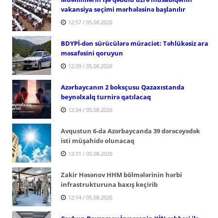
vakansiya seçimi mərhələsinə başlanılır
12:57 / 05.08.2026
BDYPİ-dən sürücülərə müraciət: Təhlükəsiz ara
məsafəsini qoruyun
12:39 / 05.08.2026
Azərbaycanın 2 boksçusu Qazaxıstanda
beynəlxalq turnirə qatılacaq
12:34 / 05.08.2026
Avqustun 6-da Azərbaycanda 39 dərəcəyədək
isti müşahidə olunacaq
12:31 / 05.08.2026
Zakir Həsənov HHM bölmələrinin hərbi
infrastrukturuna baxış keçirib
12:14 / 05.08.2026