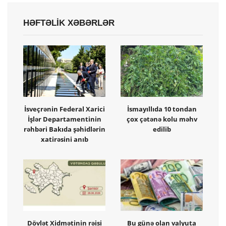
HƏFTƏLİK XƏBƏRLƏR
İsveçrənin Federal Xarici
İsmayıllıda 10 tondan
İşlər Departamentinin
çox çətənə kolu məhv
rəhbəri Bakıda şəhidlərin
edilib
xatirəsini anıb
Dövlət Xidmətinin rəisi
Bu günə olan valyuta