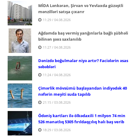
MİDA Lənkəran, Şirvan və Yevlaxda güzəştli
mənzilləri satışa çıxarır
11:29 / 04.08.2026
Ağdamda baş vermiş yanğınlarla bağlı şübhəli
bilinən şəxs saxlanılıb
11:27 / 04.08.2026
Dənizdə boğulmalar niyə artır? Faciələrin əsas
səbəbləri
11:24 / 04.08.2026
Çimərlik mövsümü başlayandan indiyədək 40
nəfərin meyiti suda tapılıb
21:15 / 03.08.2026
Ödəniş kartları ilə ölkədaxili 1 milyon 74 min
526 manatlıq 5305 fırıldaqçılıq halı baş verib
18:29 / 03.08.2026