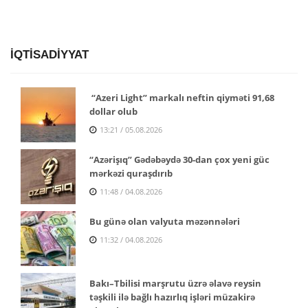
İQTİSADİYYAT
“Azeri Light” markalı neftin qiyməti 91,68
dollar olub
13:21 / 05.08.2026
“Azərişıq” Gədəbəydə 30-dan çox yeni güc
mərkəzi quraşdırıb
11:48 / 04.08.2026
Bu günə olan valyuta məzənnələri
11:32 / 04.08.2026
Bakı–Tbilisi marşrutu üzrə əlavə reysin
təşkili ilə bağlı hazırlıq işləri müzakirə