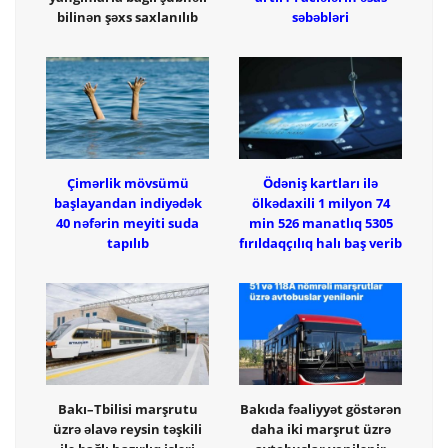
bilinən şəxs saxlanılıb
səbəbləri
Çimərlik mövsümü
Ödəniş kartları ilə
başlayandan indiyədək
ölkədaxili 1 milyon 74
40 nəfərin meyiti suda
min 526 manatlıq 5305
tapılıb
fırıldaqçılıq halı baş verib
Bakı–Tbilisi marşrutu
Bakıda fəaliyyət göstərən
üzrə əlavə reysin təşkili
daha iki marşrut üzrə