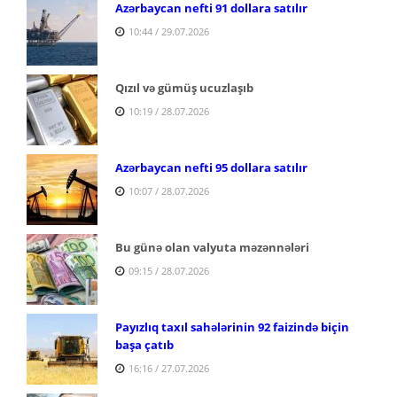
Azərbaycan nefti 91 dollara satılır
10:44 / 29.07.2026
Qızıl və gümüş ucuzlaşıb
10:19 / 28.07.2026
Azərbaycan nefti 95 dollara satılır
10:07 / 28.07.2026
Bu günə olan valyuta məzənnələri
09:15 / 28.07.2026
Payızlıq taxıl sahələrinin 92 faizində biçin
başa çatıb
16:16 / 27.07.2026