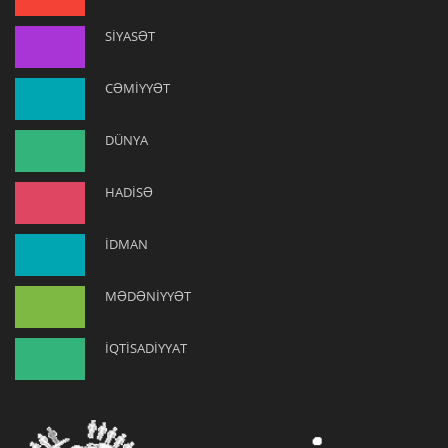
SİYASƏT
CƏMİYYƏT
DÜNYA
HADİSƏ
İDMAN
MƏDƏNİYYƏT
İQTİSADİYYAT