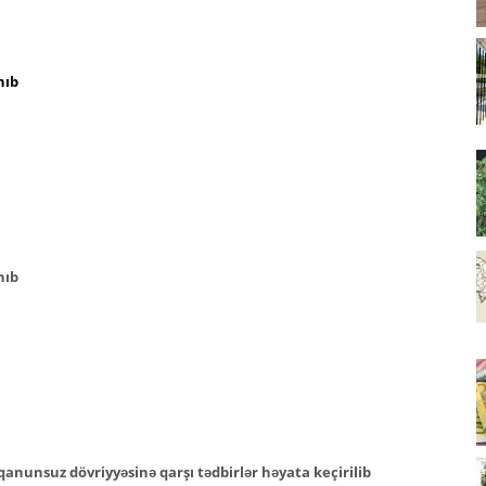
nıb
nıb
anunsuz dövriyyəsinə qarşı tədbirlər həyata keçirilib