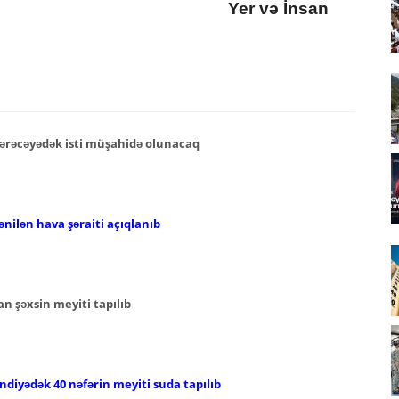
Yer və İnsan
ərəcəyədək isti müşahidə olunacaq
nilən hava şəraiti açıqlanıb
n şəxsin meyiti tapılıb
iyədək 40 nəfərin meyiti suda tapılıb