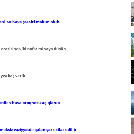
ənilən hava şəraiti məlum olub
ərazisində iki nəfər minaya düşüb
ışı baş verib
ənilən hava proqnozu açıqlanıb
əksiz vəziyyətdə qalan şəxs xilas edilib