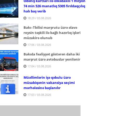
Ödəniş kartları ilə ölkədaxili 1 milyon
74 min 526 manatlıq 5305 fırıldaqçılıq
halı baş verib
18:29 / 03.08.2026
Bakı–Tbilisi marşrutu üzrə əlavə
reysin təşkili ilə bağlı hazırlıq işləri
müzakirə olunub
17:06 / 03.08.2026
Bakıda fəaliyyət göstərən daha iki
marşrut üzrə avtobuslar yenilənir
17:04 / 03.08.2026
Müəllimlərin işə qəbulu üzrə
müsabiqənin vakansiya seçimi
mərhələsinə başlanılır
17:03 / 03.08.2026