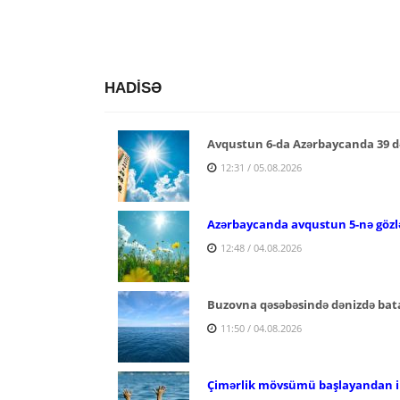
HADİSƏ
Avqustun 6-da Azərbaycanda 39 d
12:31 / 05.08.2026
Azərbaycanda avqustun 5-nə gözlə
12:48 / 04.08.2026
Buzovna qəsəbəsində dənizdə bata
11:50 / 04.08.2026
Çimərlik mövsümü başlayandan ind