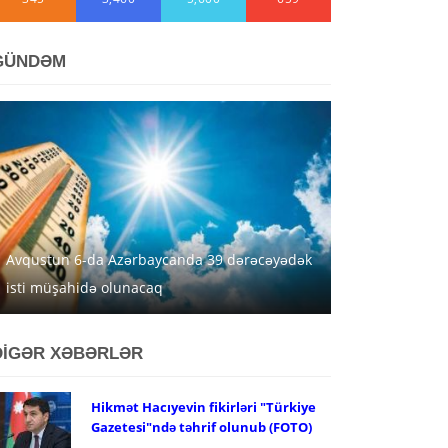
GÜNDƏM
Avqustun 6-da Azərbaycanda 39 dərəcəyədək
isti müşahidə olunacaq
DİGƏR XƏBƏRLƏR
Hikmət Hacıyevin fikirləri "Türkiye
Gazetesi"ndə təhrif olunub (FOTO)