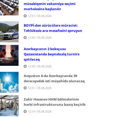
müsabiqənin vakansiya seçimi
mərhələsinə başlanılır
12:57 / 05.08.2026
BDYPİ-dən sürücülərə müraciət:
Təhlükəsiz ara məsafəsini qoruyun
12:39 / 05.08.2026
Azərbaycanın 2 boksçusu
Qazaxıstanda beynəlxalq turnirə
qatılacaq
12:34 / 05.08.2026
Avqustun 6-da Azərbaycanda 39
dərəcəyədək isti müşahidə olunacaq
12:31 / 05.08.2026
Zakir Həsənov HHM bölmələrinin
hərbi infrastrukturuna baxış keçirib
12:14 / 05.08.2026