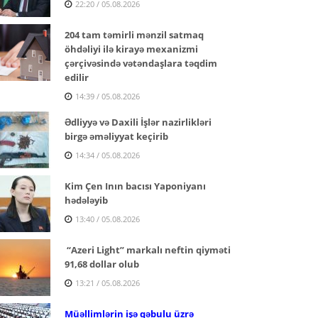
22:20 / 05.08.2026
204 tam təmirli mənzil satmaq
öhdəliyi ilə kirayə mexanizmi
çərçivəsində vətəndaşlara təqdim
edilir
14:39 / 05.08.2026
Ədliyyə və Daxili İşlər nazirlikləri
birgə əməliyyat keçirib
14:34 / 05.08.2026
Kim Çen Inın bacısı Yaponiyanı
hədələyib
13:40 / 05.08.2026
“Azeri Light” markalı neftin qiyməti
91,68 dollar olub
13:21 / 05.08.2026
Müəllimlərin işə qəbulu üzrə