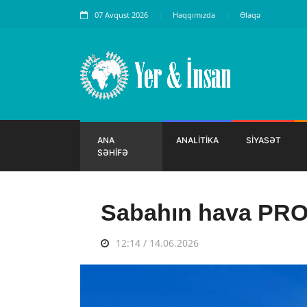
07 Avqust 2026
Haqqımızda
Əlaqə
ANA
ANALİTİKA
SİYASƏT
SƏHİFƏ
Sabahın hava P
12:14 / 14.06.2026