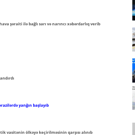
hava şəraiti ilə bağlı sarı və narıncı xəbərdarlıq verib
yandırdı
ərazilərdə yanğın başlayıb
k vasitənin ölkəyə keçirilməsinin qarşısı alınıb