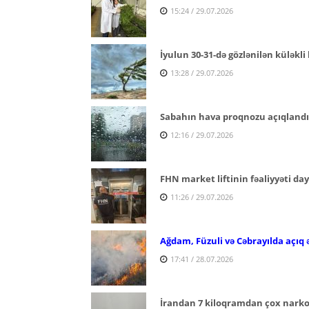
15:24 / 29.07.2026
İyulun 30-31-də gözlənilən küləkli 
13:28 / 29.07.2026
Sabahın hava proqnozu açıqlandı
12:16 / 29.07.2026
FHN market liftinin fəaliyyəti da
11:26 / 29.07.2026
Ağdam, Füzuli və Cəbrayılda açıq 
17:41 / 28.07.2026
İrandan 7 kiloqramdan çox narkoti