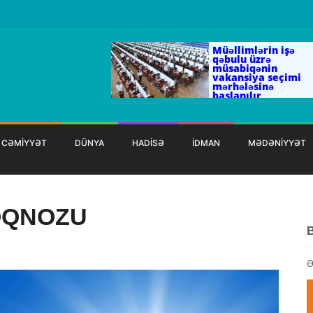
Müəllimlərin işə
qəbulu üzrə
müsabiqənin
vakansiya seçimi
mərhələsinə
başlanılır
CƏMİYYƏT
DÜNYA
HADİSƏ
İDMAN
MƏDƏNİYYƏT
ROQNOZU
Ə