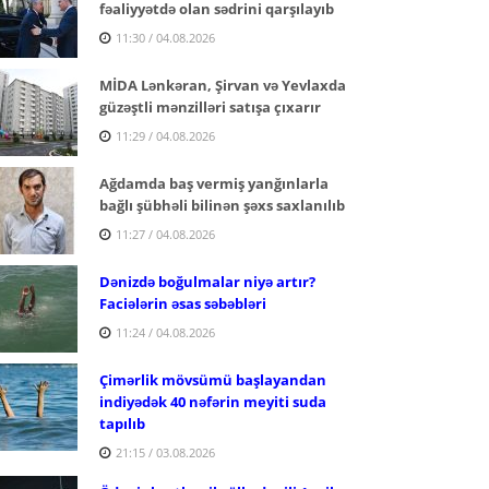
fəaliyyətdə olan sədrini qarşılayıb
11:30 / 04.08.2026
MİDA Lənkəran, Şirvan və Yevlaxda
güzəştli mənzilləri satışa çıxarır
11:29 / 04.08.2026
Ağdamda baş vermiş yanğınlarla
bağlı şübhəli bilinən şəxs saxlanılıb
11:27 / 04.08.2026
Dənizdə boğulmalar niyə artır?
Faciələrin əsas səbəbləri
11:24 / 04.08.2026
Çimərlik mövsümü başlayandan
indiyədək 40 nəfərin meyiti suda
tapılıb
21:15 / 03.08.2026