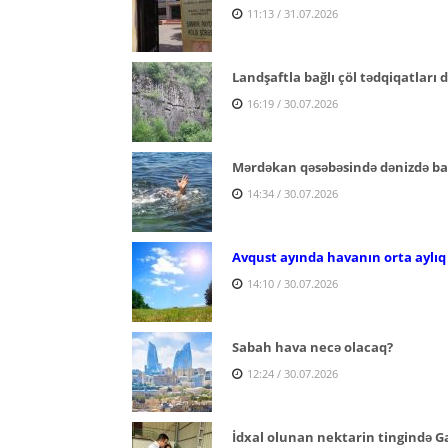
11:13 / 31.07.2026
Landşaftla bağlı çöl tədqiqatları
16:19 / 30.07.2026
Mərdəkan qəsəbəsində dənizdə ba
14:34 / 30.07.2026
Avqust ayında havanın orta aylıq
14:10 / 30.07.2026
Sabah hava necə olacaq?
12:24 / 30.07.2026
İdxal olunan nektarin tingində Ga