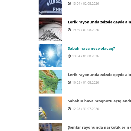
13:04 / 02.08.2026
Lerik rayonunda zəlzələ qeydə alı
19:59 / 01.08.2026
Sabah hava necə olacaq?
13:04 / 01.08.2026
Lerik rayonunda zəlzələ qeydə alı
10:05 / 01.08.2026
Sabahın hava proqnozu açıqlandı
12:28 / 31.07.2026
Şəmkir rayonunda narkotiklərin q