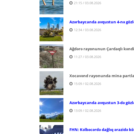
21:15 / 03.08.2026
Azərbaycanda avqustun 4-nə gözl
12:34 / 03.08.2026
Ağdərə rayonunun Çardaqlı kəndi 
11:27 / 03.08.2026
Xocavənd rayonunda mina partlay
15:09 / 02.08.2026
Azərbaycanda avqustun 3-də gözl
13:09 / 02.08.2026
FHN: Kəlbəcərdə dağlıq ərazidə köm