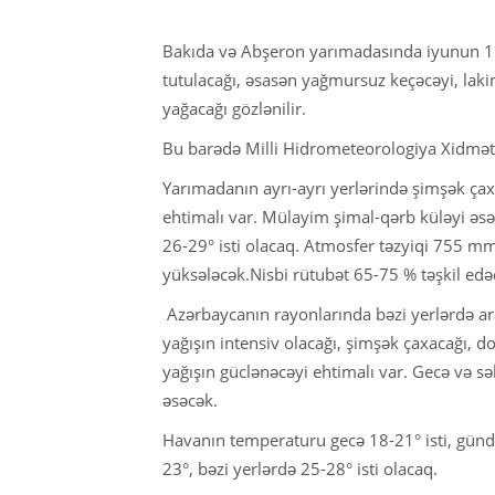
Bakıda və Abşeron yarımadasında iyunun 15-
tutulacağı, əsasən yağmursuz keçəcəyi, lakin
yağacağı gözlənilir.
Bu barədə Milli Hidrometeorologiya Xidmətin
Yarımadanın ayrı-ayrı yerlərində şimşək çaxa
ehtimalı var. Mülayim şimal-qərb küləyi əs
26-29° isti olacaq. Atmosfer təzyiqi 755 
yüksələcək.Nisbi rütubət 65-75 % təşkil edə
Azərbaycanın rayonlarında bəzi yerlərdə arab
yağışın intensiv olacağı, şimşək çaxacağı, d
yağışın güclənəcəyi ehtimalı var. Gecə və 
əsəcək.
Havanın temperaturu gecə 18-21° isti, gündü
23°, bəzi yerlərdə 25-28° isti olacaq.