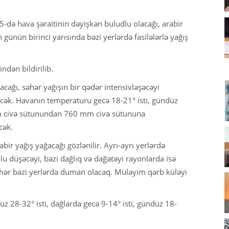
də hava şəraitinin dəyişkən buludlu olacağı, arabir
 günün birinci yarısında bəzi yerlərdə fasilələrlə yağış
dən bildirilib.
cağı, səhər yağışın bir qədər intensivləşəcəyi
əcək. Havanın temperaturu gecə 18-21° isti, gündüz
mm civə sütunundan 760 mm civə sütununa
cək.
ir yağış yağacağı gözlənilir. Ayrı-ayrı yerlərdə
olu düşəcəyi, bəzi dağlıq və dağətəyi rayonlarda isə
səhər bəzi yerlərdə duman olacaq. Mülayim qərb küləyi
z 28-32° isti, dağlarda gecə 9-14° isti, gündüz 18-