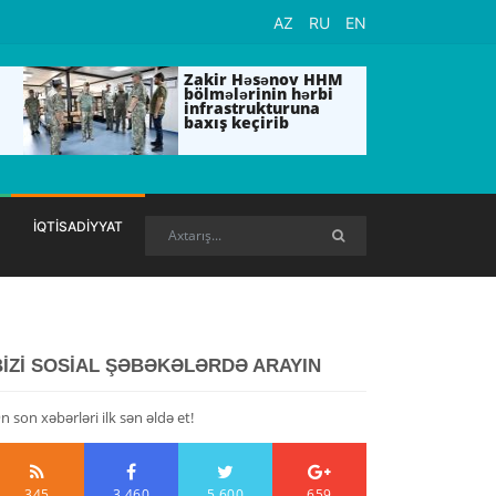
AZ
RU
EN
Zakir Həsənov HHM
bölmələrinin hərbi
infrastrukturuna
baxış keçirib
İQTİSADİYYAT
BİZİ SOSİAL ŞƏBƏKƏLƏRDƏ ARAYIN
n son xəbərləri ilk sən əldə et!
345
3,460
5,600
659