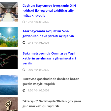
Ceyhun Bayramov İsveçrənin XİN
rəhbəri ilə regional təhlükəsizliyi
müzakirə edib
12:50 / 04.08.2026
Azərbaycanda avqustun 5-nə
gözlənilən hava şəraiti açıqlanıb
12:48 / 04.08.2026
Bakı metrosunda Qırmızı və Yaşıl
xətlərin ayrılması layihəsinə start
verilir
12:09 / 04.08.2026
Buzovna qəsəbəsində dənizdə batan
şəxsin meyiti tapılıb
11:50 / 04.08.2026
“Azərişıq” Gədəbəydə 30-dan çox yeni
güc mərkəzi quraşdırıb