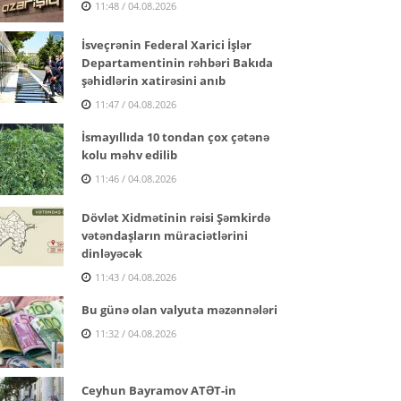
11:48 / 04.08.2026
İsveçrənin Federal Xarici İşlər
Departamentinin rəhbəri Bakıda
şəhidlərin xatirəsini anıb
11:47 / 04.08.2026
İsmayıllıda 10 tondan çox çətənə
kolu məhv edilib
11:46 / 04.08.2026
Dövlət Xidmətinin rəisi Şəmkirdə
vətəndaşların müraciətlərini
dinləyəcək
11:43 / 04.08.2026
Bu günə olan valyuta məzənnələri
11:32 / 04.08.2026
Ceyhun Bayramov ATƏT-in