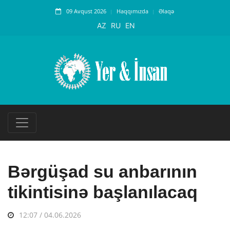
09 Avqust 2026
Haqqımızda
Əlaqə
AZ
RU
EN
Bərgüşad su anbarının
tikintisinə başlanılacaq
12:07 / 04.06.2026