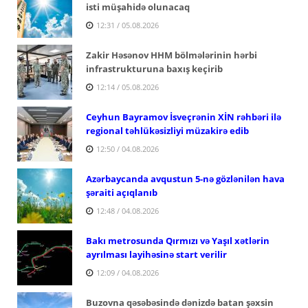
isti müşahidə olunacaq
12:31 / 05.08.2026
Zakir Həsənov HHM bölmələrinin hərbi
infrastrukturuna baxış keçirib
12:14 / 05.08.2026
Ceyhun Bayramov İsveçrənin XİN rəhbəri ilə
regional təhlükəsizliyi müzakirə edib
12:50 / 04.08.2026
Azərbaycanda avqustun 5-nə gözlənilən hava
şəraiti açıqlanıb
12:48 / 04.08.2026
Bakı metrosunda Qırmızı və Yaşıl xətlərin
ayrılması layihəsinə start verilir
12:09 / 04.08.2026
Buzovna qəsəbəsində dənizdə batan şəxsin