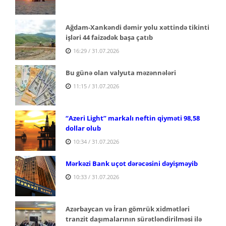
Ağdam-Xankəndi dəmir yolu xəttində tikinti
işləri 44 faizədək başa çatıb
16:29 / 31.07.2026
Bu günə olan valyuta məzənnələri
11:15 / 31.07.2026
“Azeri Light” markalı neftin qiyməti 98,58
dollar olub
10:34 / 31.07.2026
Mərkəzi Bank uçot dərəcəsini dəyişməyib
10:33 / 31.07.2026
Azərbaycan və İran gömrük xidmətləri
tranzit daşımalarının sürətləndirilməsi ilə