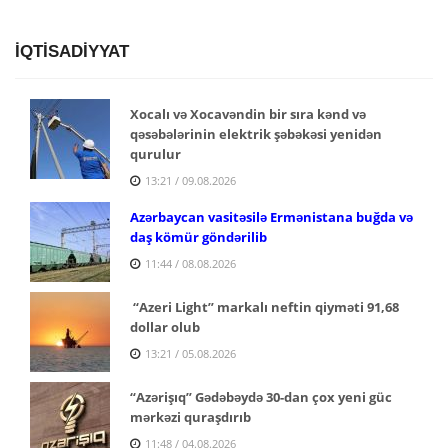
İQTİSADİYYAT
Xocalı və Xocavəndin bir sıra kənd və
qəsəbələrinin elektrik şəbəkəsi yenidən
qurulur
13:21 / 09.08.2026
Azərbaycan vasitəsilə Ermənistana buğda və
daş kömür göndərilib
11:44 / 08.08.2026
“Azeri Light” markalı neftin qiyməti 91,68
dollar olub
13:21 / 05.08.2026
“Azərişıq” Gədəbəydə 30-dan çox yeni güc
mərkəzi quraşdırıb
11:48 / 04.08.2026