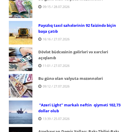
09:15 / 28.07.2026
Payızlıq taxıl sahələrinin 92 faizində biçin
başa çatıb
16:16 / 27.07.2026
Dövlət büdcəsinin gəlirləri və xərcləri
açıqlanıb
11:01 / 27.07.2026
Bu günə olan valyuta məzənnələri
09:12 / 27.07.2026
“Azeri Light” markalı neftin qiyməti 102,73
dollar olub
13:39 / 25.07.2026
Azərbaycan Dəmir Yolları: Bakı-Tbilisi-Bakı