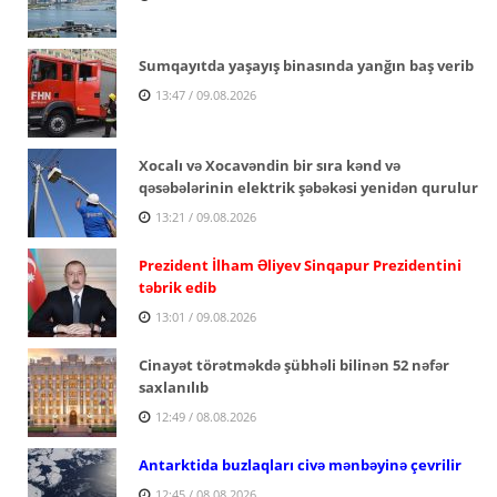
Sumqayıtda yaşayış binasında yanğın baş verib
13:47 / 09.08.2026
Xocalı və Xocavəndin bir sıra kənd və
qəsəbələrinin elektrik şəbəkəsi yenidən qurulur
13:21 / 09.08.2026
Prezident İlham Əliyev Sinqapur Prezidentini
təbrik edib
13:01 / 09.08.2026
Cinayət törətməkdə şübhəli bilinən 52 nəfər
saxlanılıb
12:49 / 08.08.2026
Antarktida buzlaqları civə mənbəyinə çevrilir
12:45 / 08.08.2026