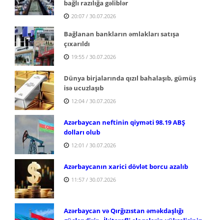
bağlı razılığa gəliblər
20:07 / 30.07.2026
Bağlanan bankların əmlakları satışa
çıxarıldı
19:55 / 30.07.2026
Dünya birjalarında qızıl bahalaşıb, gümüş
isə ucuzlaşıb
12:04 / 30.07.2026
Azərbaycan neftinin qiyməti 98.19 ABŞ
dolları olub
12:01 / 30.07.2026
Azərbaycanın xarici dövlət borcu azalıb
11:57 / 30.07.2026
Azərbaycan və Qırğızıstan əməkdaşlığı