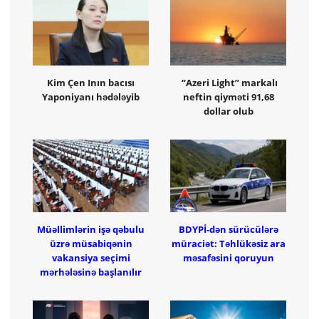
Kim Çen Inın bacısı
“Azeri Light” markalı
Yaponiyanı hədələyib
neftin qiyməti 91,68
dollar olub
Müəllimlərin işə qəbulu
BDYPİ-dən sürücülərə
üzrə müsabiqənin
müraciət: Təhlükəsiz ara
vakansiya seçimi
məsafəsini qoruyun
mərhələsinə başlanılır