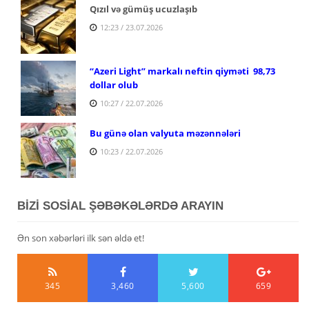
Qızıl və gümüş ucuzlaşıb
12:23 / 23.07.2026
“Azeri Light” markalı neftin qiyməti 98,73
dollar olub
10:27 / 22.07.2026
Bu günə olan valyuta məzənnələri
10:23 / 22.07.2026
BİZİ SOSİAL ŞƏBƏKƏLƏRDƏ ARAYIN
Ən son xəbərləri ilk sən əldə et!
345
3,460
5,600
659