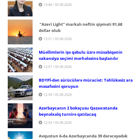
13:40 / 05.08.2026
“Azeri Light” markalı neftin qiyməti 91,68
dollar olub
13:21 / 05.08.2026
Müəllimlərin işə qəbulu üzrə müsabiqənin
vakansiya seçimi mərhələsinə başlanılır
12:57 / 05.08.2026
BDYPİ-dən sürücülərə müraciət: Təhlükəsiz ara
məsafəsini qoruyun
12:39 / 05.08.2026
Azərbaycanın 2 boksçusu Qazaxıstanda
beynəlxalq turnirə qatılacaq
12:34 / 05.08.2026
Avqustun 6-da Azərbaycanda 39 dərəcəyədək