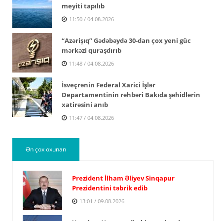
meyiti tapılıb
11:50 / 04.08.2026
“Azərişıq” Gədəbəydə 30-dan çox yeni güc
mərkəzi quraşdırıb
11:48 / 04.08.2026
İsveçrənin Federal Xarici İşlər
Departamentinin rəhbəri Bakıda şəhidlərin
xatirəsini anıb
11:47 / 04.08.2026
Ən çox oxunan
Prezident İlham Əliyev Sinqapur
Prezidentini təbrik edib
13:01 / 09.08.2026