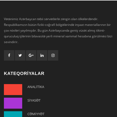
Vətənimiz Azərbaycan təbii sərvətlərlə zəngin olan ölkələrdəndir.
Respublikamızın bütün fiziki-coğrafi bölgələrində inşaat materiallarının bir
çox növləri yayılmışdır. Bu gün Azərbaycanda geniş vüsət almış tikinti-
quruculuq işlərinin bilavasitə yerli mineral xammal hesabına görülməsi bizi
sevindirir.
KATEQORİYALAR
ANALİTİKA
SİYASƏT
CƏMİYYƏT