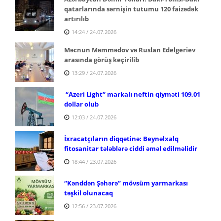
qatarlarında sərnişin tutumu 120 faizədək
artırılıb
14:24 / 24.07.2026
Məcnun Məmmədov və Ruslan Edelgeriev
arasında görüş keçirilib
13:29 / 24.07.2026
“Azeri Light” markalı neftin qiyməti 109,01
dollar olub
12:03 / 24.07.2026
İxracatçıların diqqətinə: Beynəlxalq
fitosanitar tələblərə ciddi əməl edilməlidir
18:44 / 23.07.2026
“Kənddən Şəhərə” mövsüm yarmarkası
təşkil olunacaq
12:56 / 23.07.2026