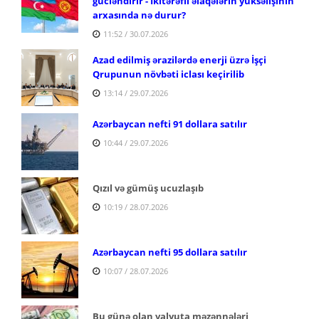
gücləndirir - İkitərəfli əlaqələrin yüksəlişinin
arxasında nə durur?
11:52 / 30.07.2026
Azad edilmiş ərazilərdə enerji üzrə İşçi
Qrupunun növbəti iclası keçirilib
13:14 / 29.07.2026
Azərbaycan nefti 91 dollara satılır
10:44 / 29.07.2026
Qızıl və gümüş ucuzlaşıb
10:19 / 28.07.2026
Azərbaycan nefti 95 dollara satılır
10:07 / 28.07.2026
Bu günə olan valyuta məzənnələri