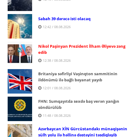
Sabah 39 dərəcə isti olacaq
12:42 / 08.08.2026
Nikol Paşinyan Prezident İlham Əliyevə zəng
edib
12:38 / 08.08.2026
Britaniya səfirliyi Vaşinqton sammitinin
ildönümü ilə bağlı bəyanat yayıb
12:01 / 08.08.2026
FHN: Sumqayıtda sexdə baş verən yanğın
söndürülüb
11:48 / 08.08.2026
Azərbaycan XİN Gürcüstandakı münaqişənin
sülh yolu ilə həllinə dəstəyini təsdiqləyib