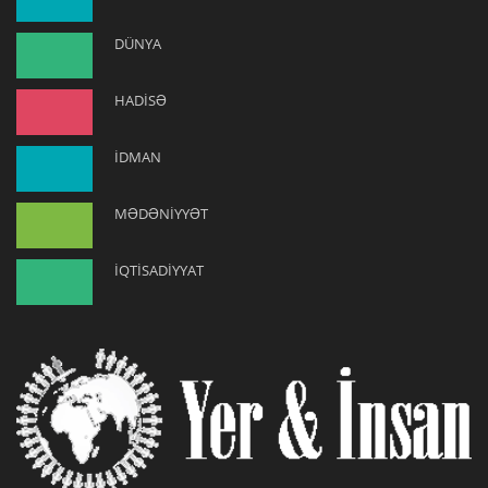
DÜNYA
HADİSƏ
İDMAN
MƏDƏNİYYƏT
İQTİSADİYYAT