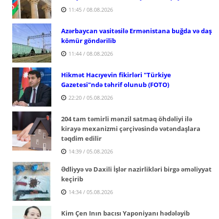
11:45 / 08.08.2026
Azərbaycan vasitəsilə Ermənistana buğda və daş
kömür göndərilib
11:44 / 08.08.2026
Hikmət Hacıyevin fikirləri "Türkiye
Gazetesi"ndə təhrif olunub (FOTO)
22:20 / 05.08.2026
204 tam təmirli mənzil satmaq öhdəliyi ilə
kirayə mexanizmi çərçivəsində vətəndaşlara
təqdim edilir
14:39 / 05.08.2026
Ədliyyə və Daxili İşlər nazirlikləri birgə əməliyyat
keçirib
14:34 / 05.08.2026
Kim Çen Inın bacısı Yaponiyanı hədələyib