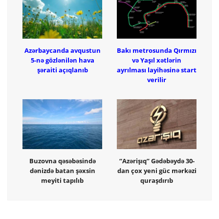
Azərbaycanda avqustun
Bakı metrosunda Qırmızı
5-nə gözlənilən hava
və Yaşıl xətlərin
şəraiti açıqlanıb
ayrılması layihəsinə start
verilir
Buzovna qəsəbəsində
“Azərişıq” Gədəbəydə 30-
dənizdə batan şəxsin
dan çox yeni güc mərkəzi
meyiti tapılıb
quraşdırıb