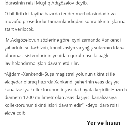
İdarəsinin rəisi Müşfiq Adıgözəlov deyib.
O bildirib ki, layihə hazırda tender mərhələsindədir və
müvafiq prosedurlar tamamlandıqdan sonra tikinti işlərinə
start veriləcək.
M.Adıgözəlovun sözlərinə görə, eyni zamanda Xankəndi
şəhərinin su təchizatı, kanalizasiya və yağış sularının idarə
olunması sistemlərinin yenidən qurulması ilə bağlı
layihələndirmə işləri davam etdirilir.
“Ağdam–Xankəndi–Şuşa magistral yolunun tikintisi ilə
əlaqədar olaraq hazırda Xankəndi şəhərinin əsas daşıyıcı
kanalizasiya kollektorunun inşası da həyata keçirilir.Hazırda
diametri 1200 millimetr olan əsas daşıyıcı kanalizasiya
kollektorunun tikinti işləri davam edir”, -deyə idarə rəisi
əlavə edib.
Yer və İnsan