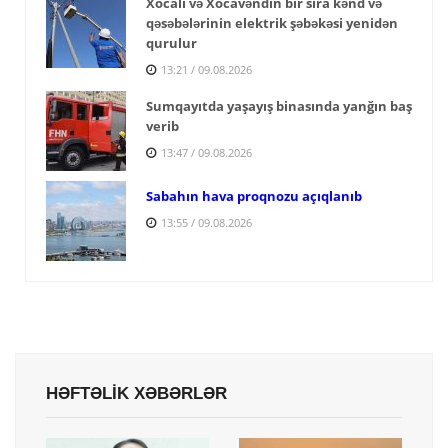
Xocalı və Xocavəndin bir sıra kənd və
qəsəbələrinin elektrik şəbəkəsi yenidən
qurulur
13:21 / 09.08.2026
Sumqayıtda yaşayış binasında yanğın baş
verib
13:47 / 09.08.2026
Sabahın hava proqnozu açıqlanıb
13:55 / 09.08.2026
HƏFTƏLİK XƏBƏRLƏR