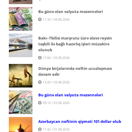
Bu günə olan valyuta məzənnələri
11:32 / 04.08.2026
Bakı–Tbilisi marşrutu üzrə əlavə reysin
təşkili ilə bağlı hazırlıq işləri müzakirə
olunub
17:06 / 03.08.2026
Dünya birjalarında neftin ucuzlaşması
davam edir
13:20 / 03.08.2026
Bu günə olan valyuta məzənnələri
09:10 / 03.08.2026
Azərbaycan neftinin qiyməti 101 dollar olub
11:42 / 01.08.2026