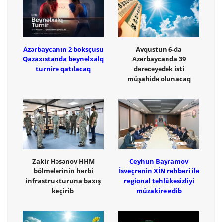
Azərbaycanın 2 boksçusu
Avqustun 6-da
Qazaxıstanda beynəlxalq
Azərbaycanda 39
turnirə qatılacaq
dərəcəyədək isti
müşahidə olunacaq
Zakir Həsənov HHM
Ceyhun Bayramov
bölmələrinin hərbi
İsveçrənin XİN rəhbəri ilə
infrastrukturuna baxış
regional təhlükəsizliyi
keçirib
müzakirə edib