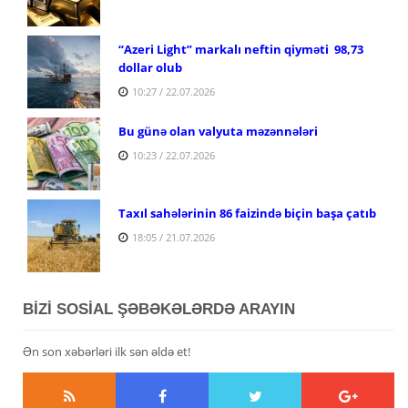
“Azeri Light” markalı neftin qiyməti 98,73
dollar olub
10:27 / 22.07.2026
Bu günə olan valyuta məzənnələri
10:23 / 22.07.2026
Taxıl sahələrinin 86 faizində biçin başa çatıb
18:05 / 21.07.2026
BİZİ SOSİAL ŞƏBƏKƏLƏRDƏ ARAYIN
Ən son xəbərləri ilk sən əldə et!