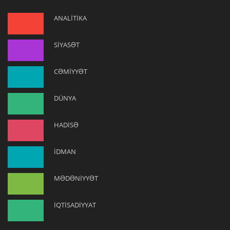
ANALİTİKA
SİYASƏT
CƏMİYYƏT
DÜNYA
HADİSƏ
İDMAN
MƏDƏNİYYƏT
İQTİSADİYYAT