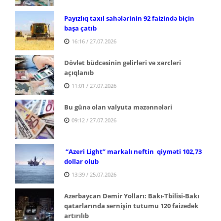
Payızlıq taxıl sahələrinin 92 faizində biçin
başa çatıb
16:16 / 27.07.2026
Dövlət büdcəsinin gəlirləri və xərcləri
açıqlanıb
11:01 / 27.07.2026
Bu günə olan valyuta məzənnələri
09:12 / 27.07.2026
“Azeri Light” markalı neftin qiyməti 102,73
dollar olub
13:39 / 25.07.2026
Azərbaycan Dəmir Yolları: Bakı-Tbilisi-Bakı
qatarlarında sərnişin tutumu 120 faizədək
artırılıb