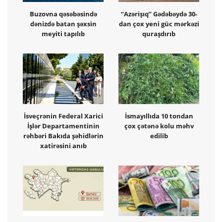
Buzovna qəsəbəsində
“Azərişıq” Gədəbəydə 30-
dənizdə batan şəxsin
dan çox yeni güc mərkəzi
meyiti tapılıb
quraşdırıb
İsveçrənin Federal Xarici
İsmayıllıda 10 tondan
İşlər Departamentinin
çox çətənə kolu məhv
rəhbəri Bakıda şəhidlərin
edilib
xatirəsini anıb