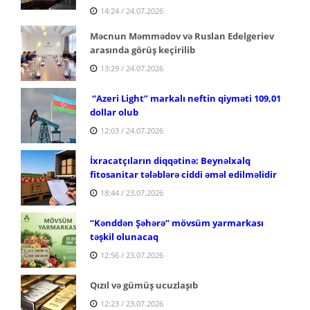
14:24 / 24.07.2026
Məcnun Məmmədov və Ruslan Edelgeriev
arasında görüş keçirilib
13:29 / 24.07.2026
“Azeri Light” markalı neftin qiyməti 109,01
dollar olub
12:03 / 24.07.2026
İxracatçıların diqqətinə: Beynəlxalq
fitosanitar tələblərə ciddi əməl edilməlidir
18:44 / 23.07.2026
“Kənddən Şəhərə” mövsüm yarmarkası
təşkil olunacaq
12:56 / 23.07.2026
Qızıl və gümüş ucuzlaşıb
12:23 / 23.07.2026