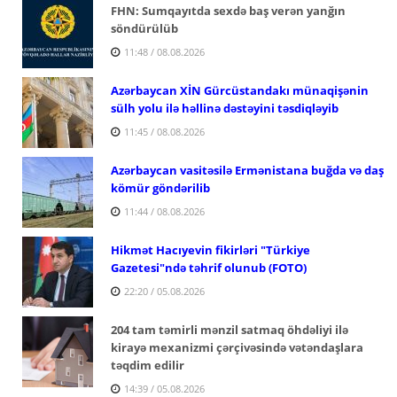
FHN: Sumqayıtda sexdə baş verən yanğın
söndürülüb
11:48 / 08.08.2026
Azərbaycan XİN Gürcüstandakı münaqişənin
sülh yolu ilə həllinə dəstəyini təsdiqləyib
11:45 / 08.08.2026
Azərbaycan vasitəsilə Ermənistana buğda və daş
kömür göndərilib
11:44 / 08.08.2026
Hikmət Hacıyevin fikirləri "Türkiye
Gazetesi"ndə təhrif olunub (FOTO)
22:20 / 05.08.2026
204 tam təmirli mənzil satmaq öhdəliyi ilə
kirayə mexanizmi çərçivəsində vətəndaşlara
təqdim edilir
14:39 / 05.08.2026