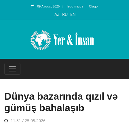
09 Avqust 2026
Haqqımızda
Əlaqə
AZ
RU
EN
Dünya bazarında qızıl və
gümüş bahalaşıb
11:31 / 25.05.2026