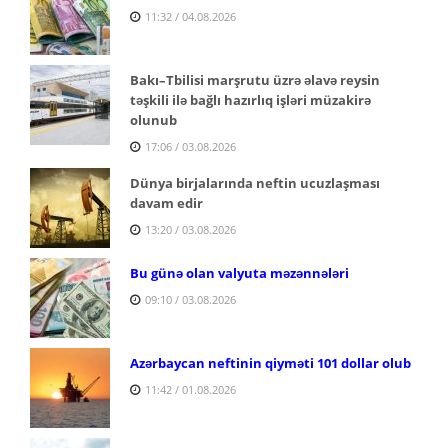
11:32 / 04.08.2026
Bakı–Tbilisi marşrutu üzrə əlavə reysin
təşkili ilə bağlı hazırlıq işləri müzakirə
olunub
17:06 / 03.08.2026
Dünya birjalarında neftin ucuzlaşması
davam edir
13:20 / 03.08.2026
Bu günə olan valyuta məzənnələri
09:10 / 03.08.2026
Azərbaycan neftinin qiyməti 101 dollar olub
11:42 / 01.08.2026