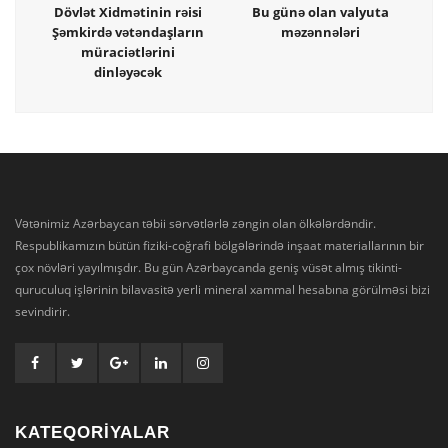
Dövlət Xidmətinin rəisi
Bu günə olan valyuta
Şəmkirdə vətəndaşların
məzənnələri
müraciətlərini
dinləyəcək
Vətənimiz Azərbaycan təbii sərvətlərlə zəngin olan ölkələrdəndir.
Respublikamızın bütün fiziki-coğrafi bölgələrində inşaat materiallarının bir
çox növləri yayılmışdır. Bu gün Azərbaycanda geniş vüsət almış tikinti-
quruculuq işlərinin bilavasitə yerli mineral xammal hesabına görülməsi bizi
sevindirir.
KATEQORİYALAR