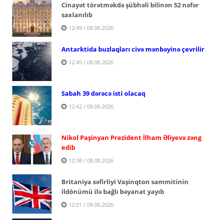
Cinayət törətməkdə şübhəli bilinən 52 nəfər
saxlanılıb
12:49 / 08.08.2026
Antarktida buzlaqları civə mənbəyinə çevrilir
12:45 / 08.08.2026
Sabah 39 dərəcə isti olacaq
12:42 / 08.08.2026
Nikol Paşinyan Prezident İlham Əliyevə zəng
edib
12:38 / 08.08.2026
Britaniya səfirliyi Vaşinqton sammitinin
ildönümü ilə bağlı bəyanat yayıb
12:01 / 08.08.2026