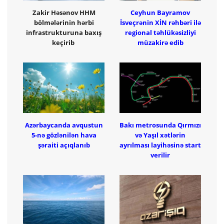
Zakir Həsənov HHM
Ceyhun Bayramov
bölmələrinin hərbi
İsveçrənin XİN rəhbəri ilə
infrastrukturuna baxış
regional təhlükəsizliyi
keçirib
müzakirə edib
Azərbaycanda avqustun
Bakı metrosunda Qırmızı
5-nə gözlənilən hava
və Yaşıl xətlərin
şəraiti açıqlanıb
ayrılması layihəsinə start
verilir