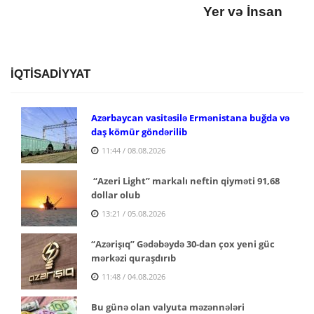
Yer və İnsan
İQTİSADİYYAT
Azərbaycan vasitəsilə Ermənistana buğda və
daş kömür göndərilib
11:44 / 08.08.2026
“Azeri Light” markalı neftin qiyməti 91,68
dollar olub
13:21 / 05.08.2026
“Azərişıq” Gədəbəydə 30-dan çox yeni güc
mərkəzi quraşdırıb
11:48 / 04.08.2026
Bu günə olan valyuta məzənnələri