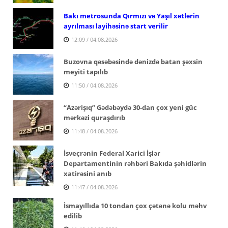
Bakı metrosunda Qırmızı və Yaşıl xətlərin
ayrılması layihəsinə start verilir
12:09 / 04.08.2026
Buzovna qəsəbəsində dənizdə batan şəxsin
meyiti tapılıb
11:50 / 04.08.2026
“Azərişıq” Gədəbəydə 30-dan çox yeni güc
mərkəzi quraşdırıb
11:48 / 04.08.2026
İsveçrənin Federal Xarici İşlər
Departamentinin rəhbəri Bakıda şəhidlərin
xatirəsini anıb
11:47 / 04.08.2026
İsmayıllıda 10 tondan çox çətənə kolu məhv
edilib