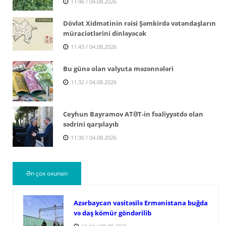
11:46 / 04.08.2026
Dövlət Xidmətinin rəisi Şəmkirdə vətəndaşların
müraciətlərini dinləyəcək
11:43 / 04.08.2026
Bu günə olan valyuta məzənnələri
11:32 / 04.08.2026
Ceyhun Bayramov ATƏT-in fəaliyyətdə olan
sədrini qarşılayıb
11:30 / 04.08.2026
Ən çox oxunan
Azərbaycan vasitəsilə Ermənistana buğda
və daş kömür göndərilib