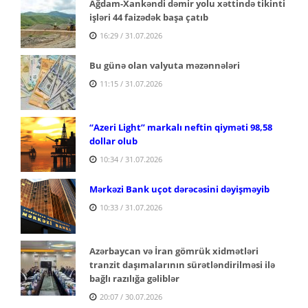
Ağdam-Xankəndi dəmir yolu xəttində tikinti
işləri 44 faizədək başa çatıb
16:29 / 31.07.2026
Bu günə olan valyuta məzənnələri
11:15 / 31.07.2026
“Azeri Light” markalı neftin qiyməti 98,58
dollar olub
10:34 / 31.07.2026
Mərkəzi Bank uçot dərəcəsini dəyişməyib
10:33 / 31.07.2026
Azərbaycan və İran gömrük xidmətləri
tranzit daşımalarının sürətləndirilməsi ilə
bağlı razılığa gəliblər
20:07 / 30.07.2026