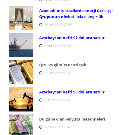
Azad edilmiş ərazilərdə enerji üzrə İşçi
Qrupunun növbəti iclası keçirilib
13:14 / 29.07.2026
Azərbaycan nefti 91 dollara satılır
10:44 / 29.07.2026
Qızıl və gümüş ucuzlaşıb
10:19 / 28.07.2026
Azərbaycan nefti 95 dollara satılır
10:07 / 28.07.2026
Bu günə olan valyuta məzənnələri
09:15 / 28.07.2026