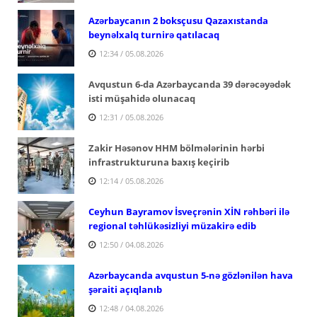
Azərbaycanın 2 boksçusu Qazaxıstanda
beynəlxalq turnirə qatılacaq
12:34 / 05.08.2026
Avqustun 6-da Azərbaycanda 39 dərəcəyədək
isti müşahidə olunacaq
12:31 / 05.08.2026
Zakir Həsənov HHM bölmələrinin hərbi
infrastrukturuna baxış keçirib
12:14 / 05.08.2026
Ceyhun Bayramov İsveçrənin XİN rəhbəri ilə
regional təhlükəsizliyi müzakirə edib
12:50 / 04.08.2026
Azərbaycanda avqustun 5-nə gözlənilən hava
şəraiti açıqlanıb
12:48 / 04.08.2026