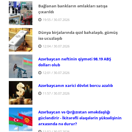
Bağlanan bankların əmlakları satışa
çıxarıldı
19:55 / 30.07.2026
Dünya birjalarında qızıl bahalaşıb, gümüş
isə ucuzlaşıb
12:04 / 30.07.2026
Azərbaycan neftinin qiyməti 98.19 ABŞ
dolları olub
12:01 / 30.07.2026
Azərbaycanın xarici dövlət borcu azalıb
11:57 / 30.07.2026
Azərbaycan və Qırğızıstan əməkdaşlığı
gücləndirir - İkitərəfli əlaqələrin yüksəlişinin
arxasında nə durur?
11:52 / 30.07.2026