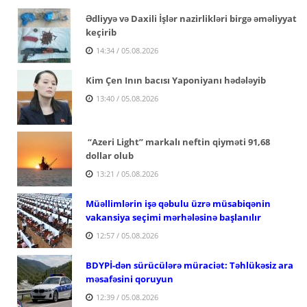
Ədliyyə və Daxili İşlər nazirlikləri birgə əməliyyat
keçirib
14:34 / 05.08.2026
Kim Çen Inın bacısı Yaponiyanı hədələyib
13:40 / 05.08.2026
“Azeri Light” markalı neftin qiyməti 91,68
dollar olub
13:21 / 05.08.2026
Müəllimlərin işə qəbulu üzrə müsabiqənin
vakansiya seçimi mərhələsinə başlanılır
12:57 / 05.08.2026
BDYPİ-dən sürücülərə müraciət: Təhlükəsiz ara
məsafəsini qoruyun
12:39 / 05.08.2026