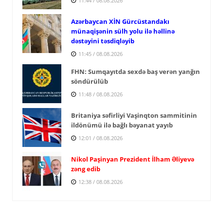
11:44 / 08.08.2026
Azərbaycan XİN Gürcüstandakı
münaqişənin sülh yolu ilə həllinə
dəstəyini təsdiqləyib
11:45 / 08.08.2026
FHN: Sumqayıtda sexdə baş verən yanğın
söndürülüb
11:48 / 08.08.2026
Britaniya səfirliyi Vaşinqton sammitinin
ildönümü ilə bağlı bəyanat yayıb
12:01 / 08.08.2026
Nikol Paşinyan Prezident İlham Əliyevə
zəng edib
12:38 / 08.08.2026