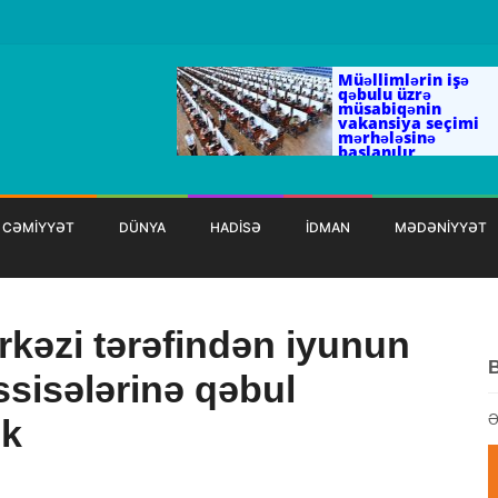
Müəllimlərin işə
qəbulu üzrə
müsabiqənin
vakansiya seçimi
mərhələsinə
başlanılır
CƏMİYYƏT
DÜNYA
HADİSƏ
İDMAN
MƏDƏNİYYƏT
rkəzi tərəfindən iyunun
ssisələrinə qəbul
Ə
ək