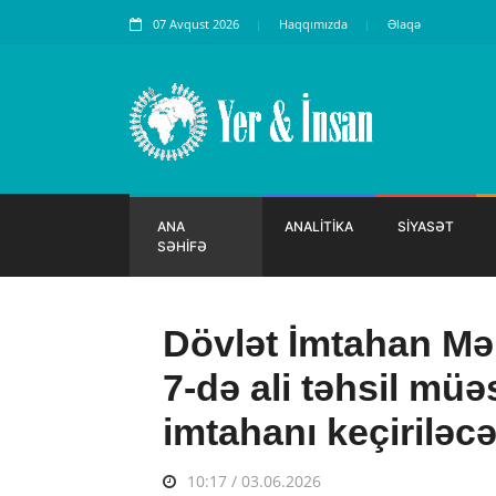
07 Avqust 2026
Haqqımızda
Əlaqə
ANA
ANALİTİKA
SİYASƏT
SƏHİFƏ
Dövlət İmtahan Mə
7-də ali təhsil müə
imtahanı keçiriləc
10:17 / 03.06.2026