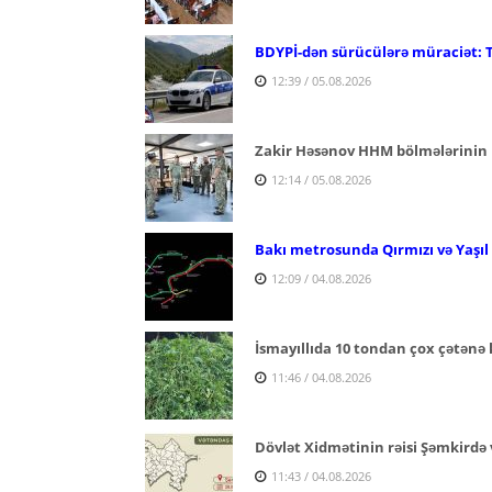
BDYPİ-dən sürücülərə müraciət: 
12:39 / 05.08.2026
Zakir Həsənov HHM bölmələrinin 
12:14 / 05.08.2026
Bakı metrosunda Qırmızı və Yaşıl x
12:09 / 04.08.2026
İsmayıllıda 10 tondan çox çətənə 
11:46 / 04.08.2026
Dövlət Xidmətinin rəisi Şəmkirdə 
11:43 / 04.08.2026