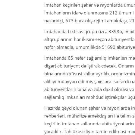
İmtahan keçirilən şəhər və rayonlarda ümum
İmtahanların idarə olunmasına 212 ümumi 
nəzarətçi, 673 buraxılış rejimi əməkdaşı, 
İmtahanda I ixtisas qrupu üzrə 33986, IV ixt
altqruplarının hər ikisini seçən abituriyent
nəfər olmaqla, ümumilikdə 51690 abituriyent
İmtahanda 65 nəfər sağlamlıq imkanları məhdu
digər) abituriyent də iştirak edəcək. Onlar
binalarında xüsusi zallar ayrılıb, orqanizm
əlilliyi müəyyən edilmiş şəxslərə isə fərdi n
abituriyentlərin bina və zala daxil olması v
sağlamlıq imkanları məhdud iştirakçılar üçün 
Hazırda qeyd olunan şəhər və rayonlarda im
rəhbərləri, mühafizə əməkdaşları ilə təlim-s
keçirilir, imtahan zallarında abituriyentləri
yaradılır. Təhlükəsizliyin təmin edilməsi m