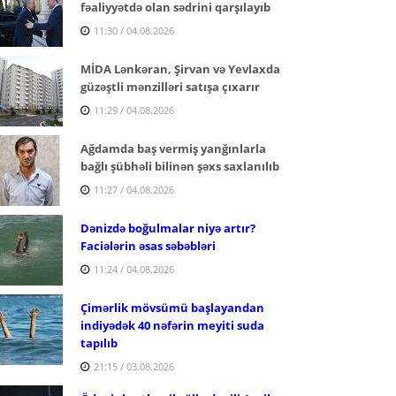
fəaliyyətdə olan sədrini qarşılayıb
11:30 / 04.08.2026
MİDA Lənkəran, Şirvan və Yevlaxda
güzəştli mənzilləri satışa çıxarır
11:29 / 04.08.2026
Ağdamda baş vermiş yanğınlarla
bağlı şübhəli bilinən şəxs saxlanılıb
11:27 / 04.08.2026
Dənizdə boğulmalar niyə artır?
Faciələrin əsas səbəbləri
11:24 / 04.08.2026
Çimərlik mövsümü başlayandan
indiyədək 40 nəfərin meyiti suda
tapılıb
21:15 / 03.08.2026