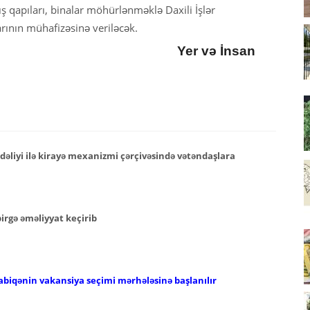
xış qapıları, binalar möhürlənməklə Daxili İşlər
rının mühafizəsinə veriləcək.
Yer və İnsan
əliyi ilə kirayə mexanizmi çərçivəsində vətəndaşlara
 birgə əməliyyat keçirib
abiqənin vakansiya seçimi mərhələsinə başlanılır