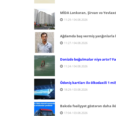
MİDA Lənkəran, Şirvan və Yevlaxda 
11:29 / 04.08.2026
Ağdamda baş vermiş yanğınlarla ba
11:27 / 04.08.2026
Dənizdə boğulmalar niyə artır? Fac
11:24 / 04.08.2026
Ödəniş kartları ilə ölkədaxili 1 mi
18:29 / 03.08.2026
Bakıda fəaliyyət göstərən daha ik
17:04 / 03.08.2026