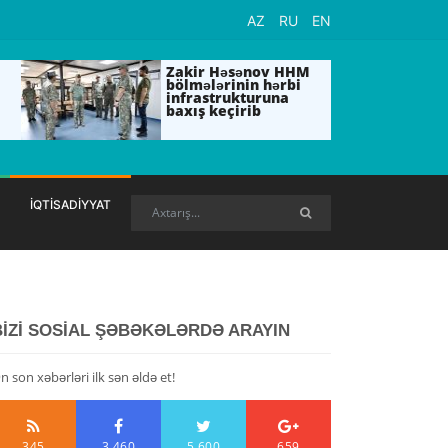
AZ
RU
EN
Zakir Həsənov HHM
bölmələrinin hərbi
infrastrukturuna
baxış keçirib
İQTİSADİYYAT
BİZİ SOSİAL ŞƏBƏKƏLƏRDƏ ARAYIN
n son xəbərləri ilk sən əldə et!
345
3,460
5,600
659