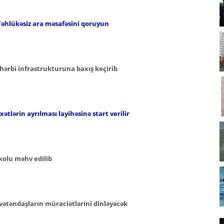
Təhlükəsiz ara məsafəsini qoruyun
hərbi infrastrukturuna baxış keçirib
ətlərin ayrılması layihəsinə start verilir
kolu məhv edilib
vətəndaşların müraciətlərini dinləyəcək