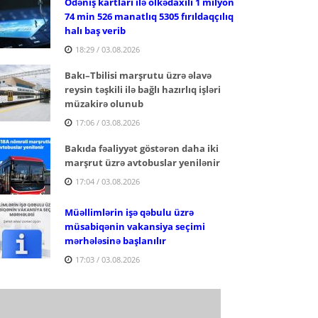
Ödəniş kartları ilə ölkədaxili 1 milyon
74 min 526 manatlıq 5305 fırıldaqçılıq
halı baş verib
18:29 / 03.08.2026
Bakı–Tbilisi marşrutu üzrə əlavə
reysin təşkili ilə bağlı hazırlıq işləri
müzakirə olunub
17:06 / 03.08.2026
Bakıda fəaliyyət göstərən daha iki
marşrut üzrə avtobuslar yenilənir
17:04 / 03.08.2026
Müəllimlərin işə qəbulu üzrə
müsabiqənin vakansiya seçimi
mərhələsinə başlanılır
17:03 / 03.08.2026