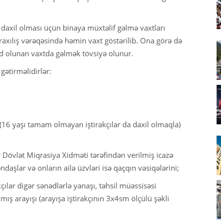
ə daxil olması üçün binaya müxtəlif gəlmə vaxtları
raxılış vərəqəsində həmin vaxt göstərilib. Ona görə də
d olunan vaxtda gəlmək tövsiyə olunur.
gətirməlidirlər:
(16 yaşı tamam olmayan iştirakçılar da daxil olmaqla)
r Dövlət Miqrasiya Xidməti tərəfindən verilmiş icazə
ndaşlar və onların ailə üzvləri isə qaçqın vəsiqələrini;
çılar digər sənədlərlə yanaşı, təhsil müəssisəsi
lmış arayışı (arayışa iştirakçının 3x4sm ölçülü şəkli