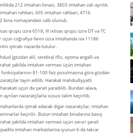
ilikdə 212 imtahan binası, 3803 imtahan zalı ayrılıb.
imtahan rəhbəri, 605 imtahan rəhbəri, 4716
212 bina nümayəndəsi cəlb olunub.
isas qrupu üzrə 6518, III ixtisas qrupu üzrə DT və TC
lər üçün coğrafiya fənni üzrə imtahanda isə 11186
in iştirakı nəzərdə tutulur.
d (gözdən əlil, serebral iflic, eşitmə əngəlli və
ın rahat şəkildə imtahan verməsi üçün imtahan
in funksiyalarının 81-100 faiz pozulmasına görə gözdən
əzarətçilər təyin edilib. Hərəkət məhdudiyyətli
ə hərəkəti üçün də şərait yaradılıb. Bundan əlavə,
ayrılan nəzarətçilərlə xüsusi təlim keçirilib.
tahanlarda iştirak edəcək digər nəzarətçilər, imtahan
eminarlar keçirilir. Bütün imtahan binalarına baxış
n rahat şəkildə imtahan verməsi üçün zəruri şərait
əqsədilə imtahan mərkəzlərinə iyunun 6-da təkrar