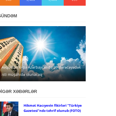
GÜNDƏM
Avqustun 6-da Azərbaycanda 39 dərəcəyədək
isti müşahidə olunacaq
DİGƏR XƏBƏRLƏR
Hikmət Hacıyevin fikirləri "Türkiye
Gazetesi"ndə təhrif olunub (FOTO)