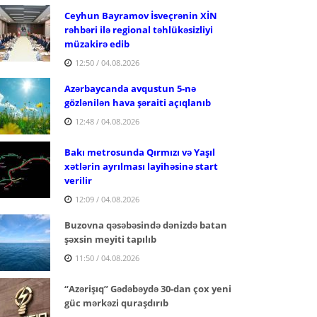
Ceyhun Bayramov İsveçrənin XİN
rəhbəri ilə regional təhlükəsizliyi
müzakirə edib
12:50 / 04.08.2026
Azərbaycanda avqustun 5-nə
gözlənilən hava şəraiti açıqlanıb
12:48 / 04.08.2026
Bakı metrosunda Qırmızı və Yaşıl
xətlərin ayrılması layihəsinə start
verilir
12:09 / 04.08.2026
Buzovna qəsəbəsində dənizdə batan
şəxsin meyiti tapılıb
11:50 / 04.08.2026
“Azərişıq” Gədəbəydə 30-dan çox yeni
güc mərkəzi quraşdırıb