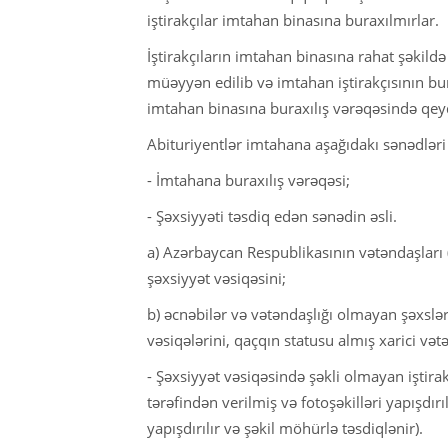
iştirakçılar imtahan binasına buraxılmırlar.
İştirakçıların imtahan binasına rahat şəkild
müəyyən edilib və imtahan iştirakçısının bu
imtahan binasına buraxılış vərəqəsində qey
Abituriyentlər imtahana aşağıdakı sənədləri 
- İmtahana buraxılış vərəqəsi;
- Şəxsiyyəti təsdiq edən sənədin əsli.
a) Azərbaycan Respublikasının vətəndaşları 
şəxsiyyət vəsiqəsini;
b) əcnəbilər və vətəndaşlığı olmayan şəxslə
vəsiqələrini, qaçqın statusu almış xarici vətə
- Şəxsiyyət vəsiqəsində şəkli olmayan iştirak
tərəfindən verilmiş və fotoşəkilləri yapışdırı
yapışdırılır və şəkil möhürlə təsdiqlənir).