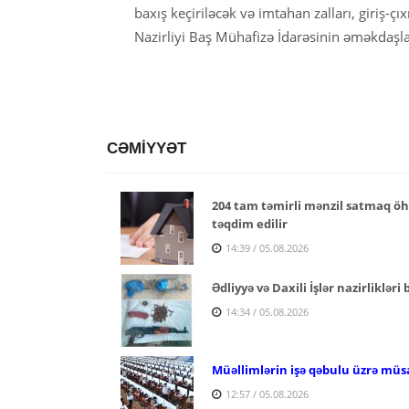
baxış keçiriləcək və imtahan zalları, giriş-çı
Nazirliyi Baş Mühafizə İdarəsinin əməkdaşla
CƏMİYYƏT
204 tam təmirli mənzil satmaq öhd
təqdim edilir
14:39 / 05.08.2026
Ədliyyə və Daxili İşlər nazirlikləri
14:34 / 05.08.2026
Müəllimlərin işə qəbulu üzrə müs
12:57 / 05.08.2026