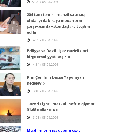
22:20 / 05.08.2026
204 tam təmirli mənzil satmaq
öhdəliyi ilə kirayə mexanizmi
çərçivəsində vətəndaşlara təqdim
edilir
14:39 / 05.08.2026
Ədliyyə və Daxili İşlər nazirlikləri
birgə əməliyyat keçirib
14:34 / 05.08.2026
Kim Çen Inın bacısı Yaponiyanı
hədələyib
13:40 / 05.08.2026
“Azeri Light” markalı neftin qiyməti
91,68 dollar olub
13:21 / 05.08.2026
Müəllimlərin işə qəbulu üzrə