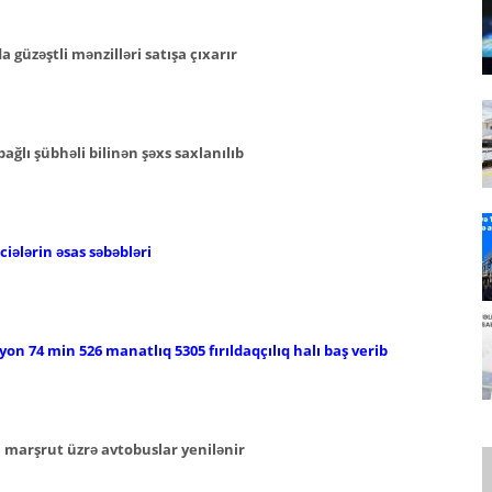
güzəştli mənzilləri satışa çıxarır
ğlı şübhəli bilinən şəxs saxlanılıb
iələrin əsas səbəbləri
lyon 74 min 526 manatlıq 5305 fırıldaqçılıq halı baş verib
i marşrut üzrə avtobuslar yenilənir