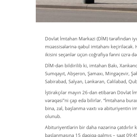
Dövlət İmtahan Mərkəzi (DİM) tərəfindən iyunu
müəssisələrinə qəbul imtahanı keçiriləcək. 
ikisini seçənlər üçün coğrafiya fənni üzrə d
DİM-dən bildirilib ki, imtahan Bakı, Xankən
Sumqayıt, Abşeron, Şamaxı, Mingəçevir, Şək
Sabirabad, Salyan, Lənkəran, Cəlilabad, Qu
İştirakçılar mayın 26-dan etibarən Dövlət 
vərəqəsi"ni çap edə bilirlər. “İmtahana bura
bina, zal, başlanma vaxtı və abituriyentin 
olunub.
Abituriyentlərin bir daha nəzərinə çatdırlır
başlanmasına 15 dəqiqə qalmış – saat 09:45