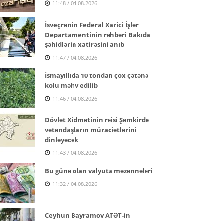
11:48 / 04.08.2026
İsveçrənin Federal Xarici İşlər
Departamentinin rəhbəri Bakıda
şəhidlərin xatirəsini anıb
11:47 / 04.08.2026
İsmayıllıda 10 tondan çox çətənə
kolu məhv edilib
11:46 / 04.08.2026
Dövlət Xidmətinin rəisi Şəmkirdə
vətəndaşların müraciətlərini
dinləyəcək
11:43 / 04.08.2026
Bu günə olan valyuta məzənnələri
11:32 / 04.08.2026
Ceyhun Bayramov ATƏT-in