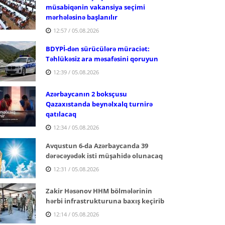
müsabiqənin vakansiya seçimi
mərhələsinə başlanılır
12:57 / 05.08.2026
BDYPİ-dən sürücülərə müraciət:
Təhlükəsiz ara məsafəsini qoruyun
12:39 / 05.08.2026
Azərbaycanın 2 boksçusu
Qazaxıstanda beynəlxalq turnirə
qatılacaq
12:34 / 05.08.2026
Avqustun 6-da Azərbaycanda 39
dərəcəyədək isti müşahidə olunacaq
12:31 / 05.08.2026
Zakir Həsənov HHM bölmələrinin
hərbi infrastrukturuna baxış keçirib
12:14 / 05.08.2026