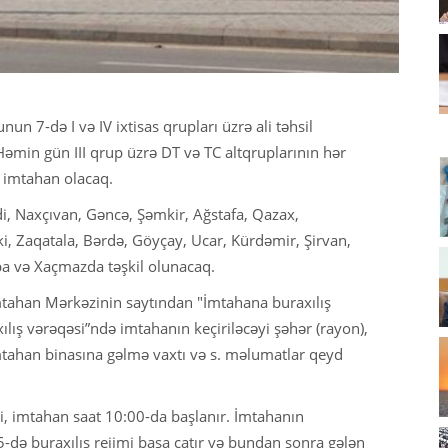
n 7-də I və IV ixtisas qrupları üzrə ali təhsil
Həmin gün III qrup üzrə DT və TC altqruplarının hər
ə imtahan olacaq.
di, Naxçıvan, Gəncə, Şəmkir, Ağstafa, Qazax,
i, Zaqatala, Bərdə, Göyçay, Ucar, Kürdəmir, Şirvan,
ba və Xaçmazda təşkil olunacaq.
İmtahan Mərkəzinin saytından "İmtahana buraxılış
xılış vərəqəsi”ndə imtahanın keçiriləcəyi şəhər (rayon),
imtahan binasına gəlmə vaxtı və s. məlumatlar qeyd
 ki, imtahan saat 10:00-da başlanır. İmtahanın
-də buraxılış rejimi başa çatır və bundan sonra gələn