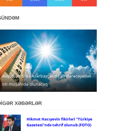
GÜNDƏM
Avqustun 6-da Azərbaycanda 39 dərəcəyədək
isti müşahidə olunacaq
DİGƏR XƏBƏRLƏR
Hikmət Hacıyevin fikirləri "Türkiye
Gazetesi"ndə təhrif olunub (FOTO)