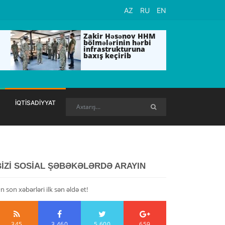
AZ
RU
EN
Zakir Həsənov HHM
bölmələrinin hərbi
infrastrukturuna
baxış keçirib
İQTİSADİYYAT
BİZİ SOSİAL ŞƏBƏKƏLƏRDƏ ARAYIN
n son xəbərləri ilk sən əldə et!
345
3,460
5,600
659