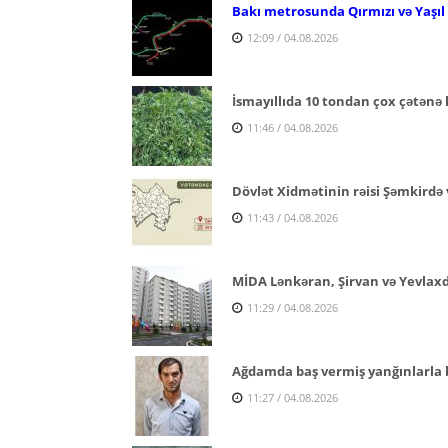
Bakı metrosunda Qırmızı və Yaşıl x
12:09 / 04.08.2026
İsmayıllıda 10 tondan çox çətənə 
11:46 / 04.08.2026
Dövlət Xidmətinin rəisi Şəmkirdə 
11:43 / 04.08.2026
MİDA Lənkəran, Şirvan və Yevlaxda 
11:29 / 04.08.2026
Ağdamda baş vermiş yanğınlarla ba
11:27 / 04.08.2026