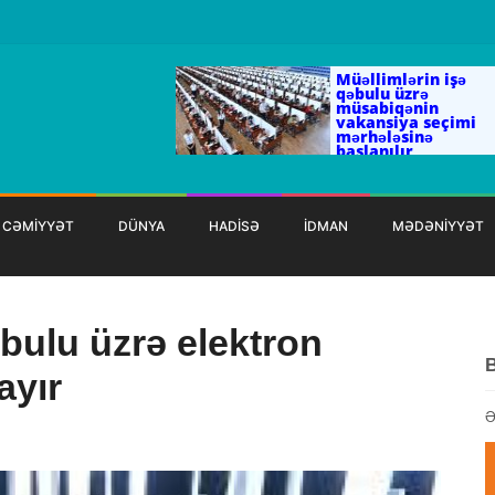
Müəllimlərin işə
qəbulu üzrə
müsabiqənin
vakansiya seçimi
mərhələsinə
başlanılır
CƏMİYYƏT
DÜNYA
HADİSƏ
İDMAN
MƏDƏNİYYƏT
əbulu üzrə elektron
ayır
Ə