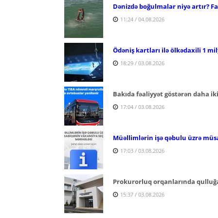
Dənizdə boğulmalar niyə artır? Fac
11:24 / 04.08.2026
Ödəniş kartları ilə ölkədaxili 1 mi
18:29 / 03.08.2026
Bakıda fəaliyyət göstərən daha ik
17:04 / 03.08.2026
Müəllimlərin işə qəbulu üzrə müs
17:03 / 03.08.2026
Prokurorluq orqanlarında qulluğa
15:37 / 03.08.2026