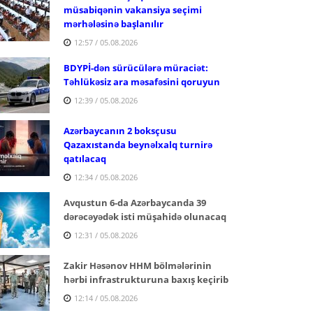
müsabiqənin vakansiya seçimi
mərhələsinə başlanılır
12:57 / 05.08.2026
BDYPİ-dən sürücülərə müraciət:
Təhlükəsiz ara məsafəsini qoruyun
12:39 / 05.08.2026
Azərbaycanın 2 boksçusu
Qazaxıstanda beynəlxalq turnirə
qatılacaq
12:34 / 05.08.2026
Avqustun 6-da Azərbaycanda 39
dərəcəyədək isti müşahidə olunacaq
12:31 / 05.08.2026
Zakir Həsənov HHM bölmələrinin
hərbi infrastrukturuna baxış keçirib
12:14 / 05.08.2026