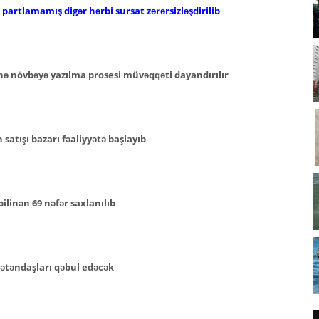
artlamamış digər hərbi sursat zərərsizləşdirilib
nə növbəyə yazılma prosesi müvəqqəti dayandırılır
atışı bazarı fəaliyyətə başlayıb
ilinən 69 nəfər saxlanılıb
ətəndaşları qəbul edəcək