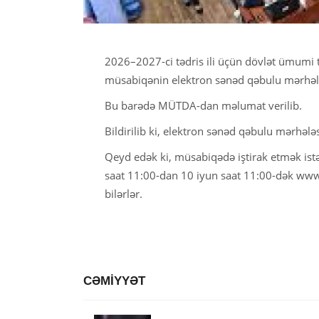
2026–2027-ci tədris ili üçün dövlət ümumi t
müsabiqənin elektron sənəd qəbulu mərhələ
Bu barədə MÜTDA-dan məlumat verilib.
Bildirilib ki, elektron sənəd qəbulu mərhələs
Qeyd edək ki, müsabiqədə iştirak etmək istə
saat 11:00-dan 10 iyun saat 11:00-dək www
bilərlər.
CƏMİYYƏT