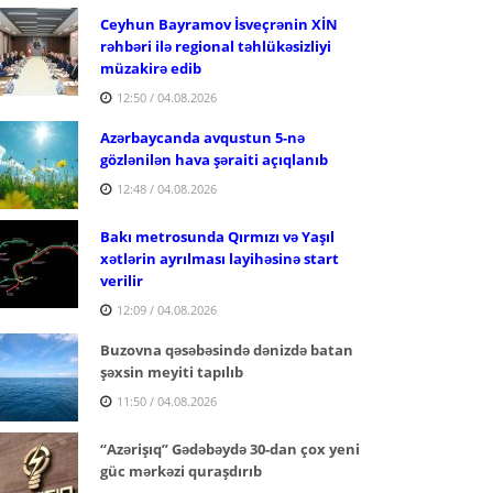
Ceyhun Bayramov İsveçrənin XİN
rəhbəri ilə regional təhlükəsizliyi
müzakirə edib
12:50 / 04.08.2026
Azərbaycanda avqustun 5-nə
gözlənilən hava şəraiti açıqlanıb
12:48 / 04.08.2026
Bakı metrosunda Qırmızı və Yaşıl
xətlərin ayrılması layihəsinə start
verilir
12:09 / 04.08.2026
Buzovna qəsəbəsində dənizdə batan
şəxsin meyiti tapılıb
11:50 / 04.08.2026
“Azərişıq” Gədəbəydə 30-dan çox yeni
güc mərkəzi quraşdırıb