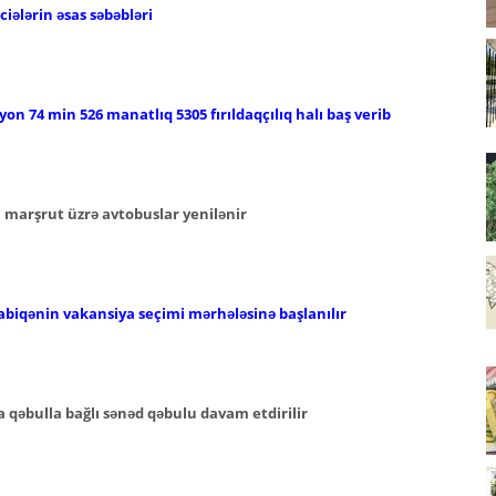
iələrin əsas səbəbləri
lyon 74 min 526 manatlıq 5305 fırıldaqçılıq halı baş verib
i marşrut üzrə avtobuslar yenilənir
abiqənin vakansiya seçimi mərhələsinə başlanılır
 qəbulla bağlı sənəd qəbulu davam etdirilir