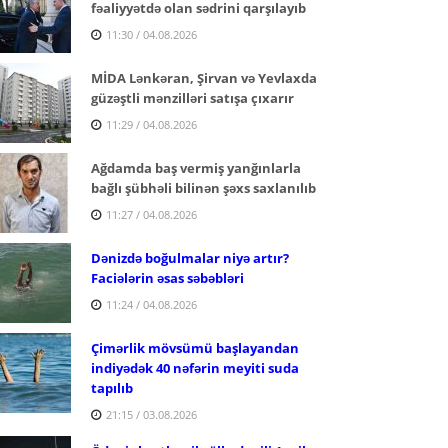
fəaliyyətdə olan sədrini qarşılayıb
11:30 / 04.08.2026
MİDA Lənkəran, Şirvan və Yevlaxda
güzəştli mənzilləri satışa çıxarır
11:29 / 04.08.2026
Ağdamda baş vermiş yanğınlarla
bağlı şübhəli bilinən şəxs saxlanılıb
11:27 / 04.08.2026
Dənizdə boğulmalar niyə artır?
Faciələrin əsas səbəbləri
11:24 / 04.08.2026
Çimərlik mövsümü başlayandan
indiyədək 40 nəfərin meyiti suda
tapılıb
21:15 / 03.08.2026