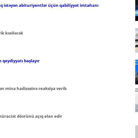
aq istəyən abituriyentlər üçün qabiliyyət imtahanı
ik kəsiləcək
 qeydiyyatı başlayır
 mina hadisəsinə reaksiya verib
müraciət dövrünü açıq elan edir