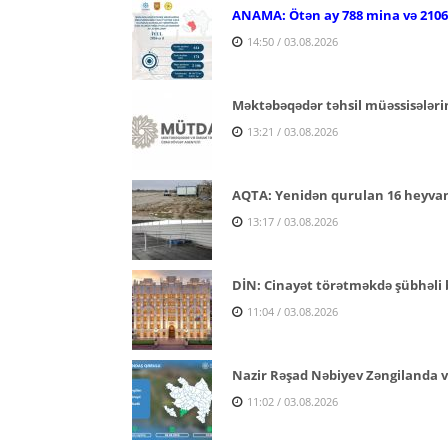
ANAMA: Ötən ay 788 mina və 2106 p
14:50 / 03.08.2026
Məktəbəqədər təhsil müəssisələri
13:21 / 03.08.2026
AQTA: Yenidən qurulan 16 heyvan s
13:17 / 03.08.2026
DİN: Cinayət törətməkdə şübhəli b
11:04 / 03.08.2026
Nazir Rəşad Nəbiyev Zəngilanda v
11:02 / 03.08.2026