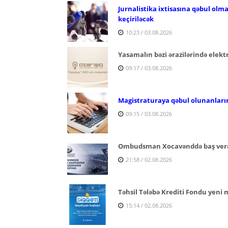
Jurnalistika ixtisasına qəbul olm
keçiriləcək
10:23 / 03.08.2026
Yasamalın bəzi ərazilərində elektr
09:17 / 03.08.2026
Magistraturaya qəbul olunanların
09:15 / 03.08.2026
Ombudsman Xocavənddə baş verən
21:58 / 02.08.2026
Təhsil Tələbə Krediti Fondu yeni 
15:14 / 02.08.2026