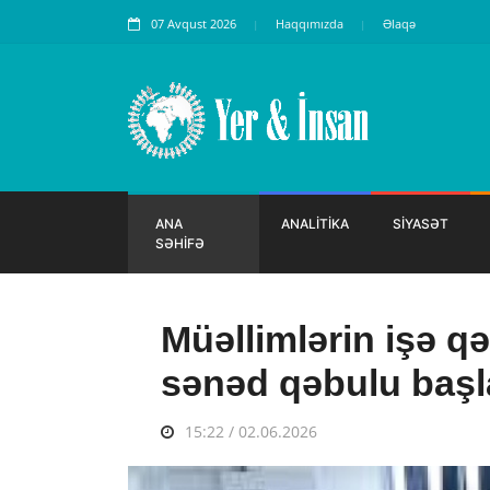
07 Avqust 2026
Haqqımızda
Əlaqə
ANA
ANALİTİKA
SİYASƏT
SƏHİFƏ
Müəllimlərin işə q
sənəd qəbulu başl
15:22 / 02.06.2026