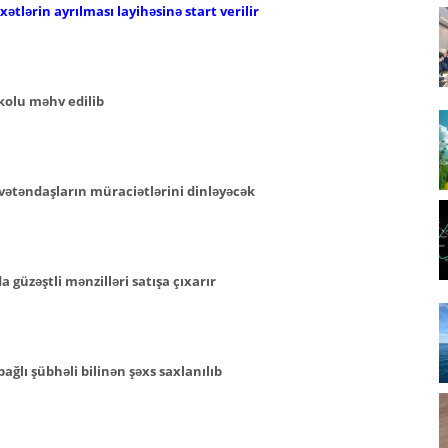
ətlərin ayrılması layihəsinə start verilir
kolu məhv edilib
vətəndaşların müraciətlərini dinləyəcək
güzəştli mənzilləri satışa çıxarır
ğlı şübhəli bilinən şəxs saxlanılıb