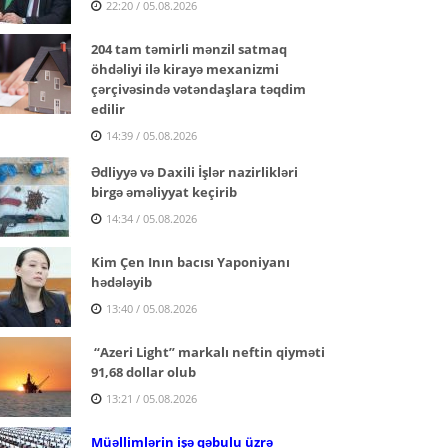
22:20 / 05.08.2026
204 tam təmirli mənzil satmaq
öhdəliyi ilə kirayə mexanizmi
çərçivəsində vətəndaşlara təqdim
edilir
14:39 / 05.08.2026
Ədliyyə və Daxili İşlər nazirlikləri
birgə əməliyyat keçirib
14:34 / 05.08.2026
Kim Çen Inın bacısı Yaponiyanı
hədələyib
13:40 / 05.08.2026
“Azeri Light” markalı neftin qiyməti
91,68 dollar olub
13:21 / 05.08.2026
Müəllimlərin işə qəbulu üzrə