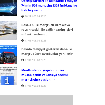
Ödəniş kartları ilə ölkədaxili 1 milyon
74 min 526 manatlıq 5305 fırıldaqçılıq
halı baş verib
18:29 / 03.08.2026
Bakı–Tbilisi marşrutu üzrə əlavə
reysin təşkili ilə bağlı hazırlıq işləri
müzakirə olunub
17:06 / 03.08.2026
Bakıda fəaliyyət göstərən daha iki
marşrut üzrə avtobuslar yenilənir
17:04 / 03.08.2026
Müəllimlərin işə qəbulu üzrə
müsabiqənin vakansiya seçimi
mərhələsinə başlanılır
17:03 / 03.08.2026