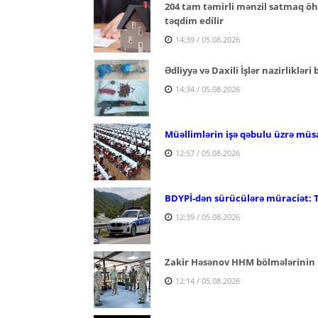
204 tam təmirli mənzil satmaq öhd
təqdim edilir
14:39 / 05.08.2026
Ədliyyə və Daxili İşlər nazirlikləri
14:34 / 05.08.2026
Müəllimlərin işə qəbulu üzrə müs
12:57 / 05.08.2026
BDYPİ-dən sürücülərə müraciət: 
12:39 / 05.08.2026
Zakir Həsənov HHM bölmələrinin 
12:14 / 05.08.2026