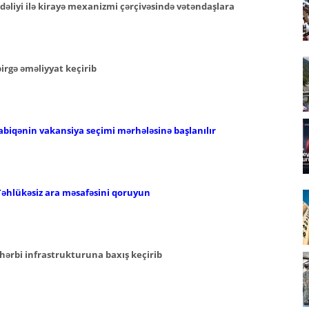
əliyi ilə kirayə mexanizmi çərçivəsində vətəndaşlara
 birgə əməliyyat keçirib
abiqənin vakansiya seçimi mərhələsinə başlanılır
Təhlükəsiz ara məsafəsini qoruyun
hərbi infrastrukturuna baxış keçirib