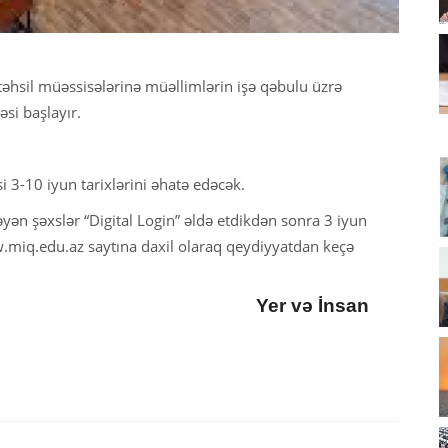
əhsil müəssisələrinə müəllimlərin işə qəbulu üzrə
si başlayır.
i 3-10 iyun tarixlərini əhatə edəcək.
yən şəxslər “Digital Login” əldə etdikdən sonra 3 iyun
.miq.edu.az saytına daxil olaraq qeydiyyatdan keçə
Yer və İnsan