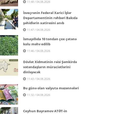
11:48 / 04.08.2026
İsveçrənin Federal Xarici İşlər
Departamentinin rəhbəri Bakıda
şəhidlərin xatirəsini anıb
11:47 / 04.08.2026
İsmayıllıda 10 tondan çox çətənə
kolu məhv edilib
11:46 / 04.08.2026
Dövlət Xidmətinin rəisi Şəmkirdə
vətəndaşların müraciətlərini
dinləyəcək
11:43 / 04.08.2026
Bu günə olan valyuta məzənnələri
11:32 / 04.08.2026
Ceyhun Bayramov ATƏT-in