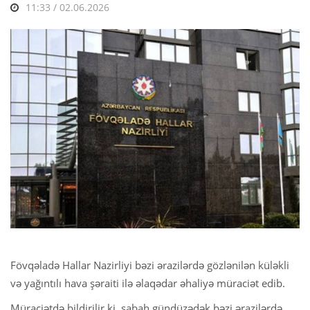
11:33 / 02.06.2026
Fövqəladə Hallar Nazirliyi bəzi ərazilərdə gözlənilən küləkli
və yağıntılı hava şəraiti ilə əlaqədar əhaliyə müraciət edib.
Müraciətdə bildirilir ki, sabah gündüzədək bəzi ərazilərdə