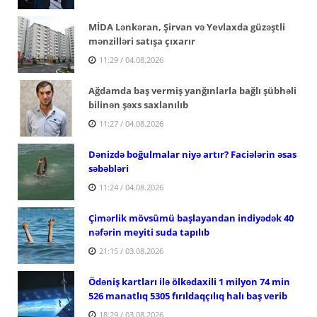
MİDA Lənkəran, Şirvan və Yevlaxda güzəştli
mənzilləri satışa çıxarır
11:29 / 04.08.2026
Ağdamda baş vermiş yanğınlarla bağlı şübhəli
bilinən şəxs saxlanılıb
11:27 / 04.08.2026
Dənizdə boğulmalar niyə artır? Faciələrin əsas
səbəbləri
11:24 / 04.08.2026
Çimərlik mövsümü başlayandan indiyədək 40
nəfərin meyiti suda tapılıb
21:15 / 03.08.2026
Ödəniş kartları ilə ölkədaxili 1 milyon 74 min
526 manatlıq 5305 fırıldaqçılıq halı baş verib
18:29 / 03.08.2026