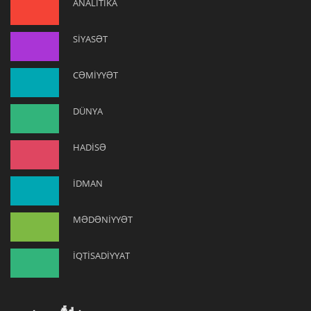
ANALİTİKA
SİYASƏT
CƏMİYYƏT
DÜNYA
HADİSƏ
İDMAN
MƏDƏNİYYƏT
İQTİSADİYYAT