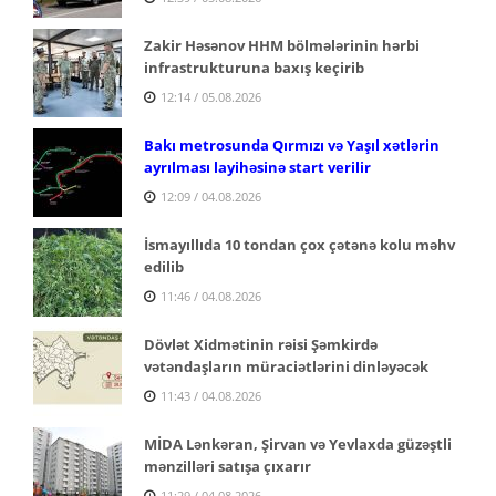
Zakir Həsənov HHM bölmələrinin hərbi
infrastrukturuna baxış keçirib
12:14 / 05.08.2026
Bakı metrosunda Qırmızı və Yaşıl xətlərin
ayrılması layihəsinə start verilir
12:09 / 04.08.2026
İsmayıllıda 10 tondan çox çətənə kolu məhv
edilib
11:46 / 04.08.2026
Dövlət Xidmətinin rəisi Şəmkirdə
vətəndaşların müraciətlərini dinləyəcək
11:43 / 04.08.2026
MİDA Lənkəran, Şirvan və Yevlaxda güzəştli
mənzilləri satışa çıxarır
11:29 / 04.08.2026