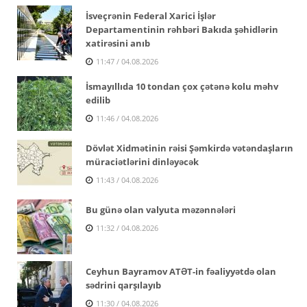
İsveçrənin Federal Xarici İşlər
Departamentinin rəhbəri Bakıda şəhidlərin
xatirəsini anıb
11:47 / 04.08.2026
İsmayıllıda 10 tondan çox çətənə kolu məhv
edilib
11:46 / 04.08.2026
Dövlət Xidmətinin rəisi Şəmkirdə vətəndaşların
müraciətlərini dinləyəcək
11:43 / 04.08.2026
Bu günə olan valyuta məzənnələri
11:32 / 04.08.2026
Ceyhun Bayramov ATƏT-in fəaliyyətdə olan
sədrini qarşılayıb
11:30 / 04.08.2026