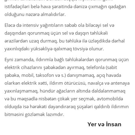
istifadəçiləri belə hava şəraitində dənizə çıxmağın qadağan
olduğunu nəzərə almalıdırlar.
Eləcə də intensiv yağıntıların səbəb ola biləcəyi sel və
daşqından qorunmaq üçün sel və daşqın təhlükəli
ərazilərdən uzaq durmaq, bu təhlükə ilə üzləşdikdə dərhal
yaxınlıqdakı yüksəkliyə qalxmaq tövsiyə olunur.
Eyni zamanda, ildırımla bağlı təhlükələrdən qorunmaq üçün
elektrik cihazlarını şəbəkədən ayırmaq, telefonla (sabit
şəbəkə, mobil, taksofon və s.) danışmamaq, açıq havada
olarkən elektrik xətti, ildırım ötürücüsü, navalça və antenaya
yaxınlaşmamaq, hündür ağacların altında daldalanmamaq
və bu məqsədlə nisbətən çökək yer seçmək, avtomobildə
olduqda isə hərəkəti dayandıraraq şüşələri qaldırıb ildırımın
bitməsini gözləmək lazımdır.
Yer və İnsan