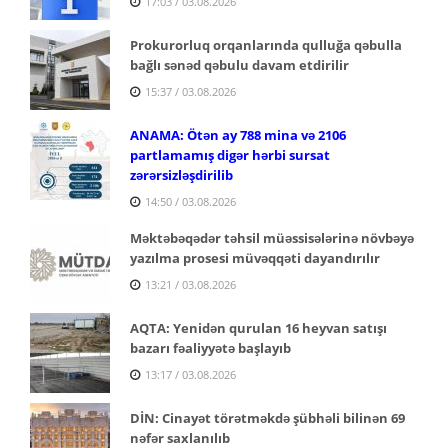
17:03 / 03.08.2026
Prokurorluq orqanlarında qulluğa qəbulla
bağlı sənəd qəbulu davam etdirilir
15:37 / 03.08.2026
ANAMA: Ötən ay 788 mina və 2106
partlamamış digər hərbi sursat
zərərsizləşdirilib
14:50 / 03.08.2026
Məktəbəqədər təhsil müəssisələrinə növbəyə
yazılma prosesi müvəqqəti dayandırılır
13:21 / 03.08.2026
AQTA: Yenidən qurulan 16 heyvan satışı
bazarı fəaliyyətə başlayıb
13:17 / 03.08.2026
DİN: Cinayət törətməkdə şübhəli bilinən 69
nəfər saxlanılıb