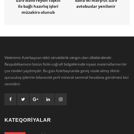
üzrə əlavə reysin təşkili
daha iki marşrut üzrə
ilə bağlı hazırlıq işləri
avtobuslar yenilənir
müzakirə olunub
Vətənimiz Azərbaycan təbii sərvətlərlə zəngin olan ölkələrdəndir.
Respublikamızın bütün fiziki-coğrafi bölgələrində inşaat materiallarının bir
çox növləri yayılmışdır. Bu gün Azərbaycanda geniş vüsət almış tikinti-
quruculuq işlərinin bilavasitə yerli mineral xammal hesabına görülməsi bizi
sevindirir.
KATEQORİYALAR