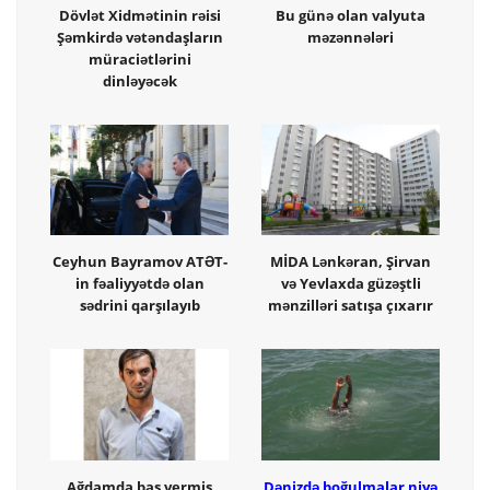
Dövlət Xidmətinin rəisi
Bu günə olan valyuta
Şəmkirdə vətəndaşların
məzənnələri
müraciətlərini
dinləyəcək
Ceyhun Bayramov ATƏT-
MİDA Lənkəran, Şirvan
in fəaliyyətdə olan
və Yevlaxda güzəştli
sədrini qarşılayıb
mənzilləri satışa çıxarır
Ağdamda baş vermiş
Dənizdə boğulmalar niyə