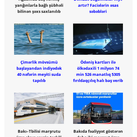
yanğınlarla bağlı şübhəli
artır? Faciələrin əsas
bilinən şəxs saxlanılıb
səbəbləri
Çimərlik mövsümü
Ödəniş kartları ilə
başlayandan indiyədək
ölkədaxili 1 milyon 74
40 nəfərin meyiti suda
min 526 manatlıq 5305
tapılıb
fırıldaqçılıq halı baş verib
Bakı–Tbilisi marşrutu
Bakıda fəaliyyət göstərən