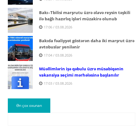
Bakı–Tbilisi marşrutu üzrə əlavə reysin təşkili
ilə bağlı hazırlıq işləri müzakirə olunub
17:06 / 03.08.2026
Bakıda fəaliyyət göstərən daha iki marşrut üzrə
avtobuslar yenilənir
17:04 / 03.08.2026
Müəllimlərin işə qəbulu üzrə müsabiqənin
vakansiya seçimi mərhələsinə başlanılır
17:03 / 03.08.2026
Ən çox oxunan