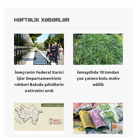
HƏFTƏLİK XƏBƏRLƏR
İsveçrənin Federal Xarici
İsmayıllıda 10 tondan
İşlər Departamentinin
çox çətənə kolu məhv
rəhbəri Bakıda şəhidlərin
edilib
xatirəsini anıb