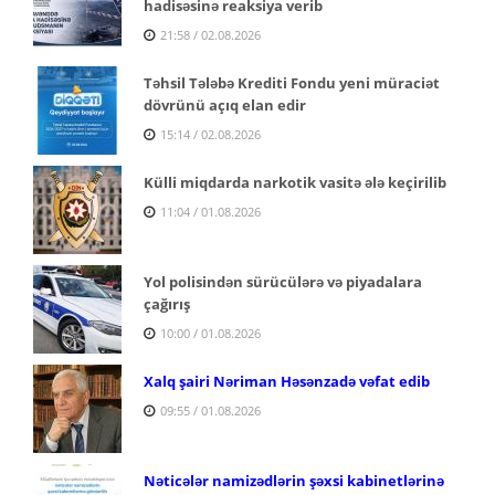
hadisəsinə reaksiya verib
21:58 / 02.08.2026
Təhsil Tələbə Krediti Fondu yeni müraciət
dövrünü açıq elan edir
15:14 / 02.08.2026
Külli miqdarda narkotik vasitə ələ keçirilib
11:04 / 01.08.2026
Yol polisindən sürücülərə və piyadalara
çağırış
10:00 / 01.08.2026
Xalq şairi Nəriman Həsənzadə vəfat edib
09:55 / 01.08.2026
Nəticələr namizədlərin şəxsi kabinetlərinə