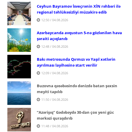
Ceyhun Bayramov İsveçrənin XİN rəhbəri ilə
regional təhlükəsizliyi müzakirə edib
12:50 / 04.08.2026
Azərbaycanda avqustun 5-nə gözlənilən hava
şəraiti açıqlanıb
12:48 / 04.08.2026
Bakı metrosunda Qırmızı və Yaşıl xətlərin
ayrılması layihəsinə start verilir
12:09 / 04.08.2026
Buzovna qəsəbəsində dənizdə batan şəxsin
meyiti tapılıb
11:50 / 04.08.2026
“Azərişıq” Gədəbəydə 30-dan çox yeni güc
mərkəzi quraşdırıb
11:48 / 04.08.2026