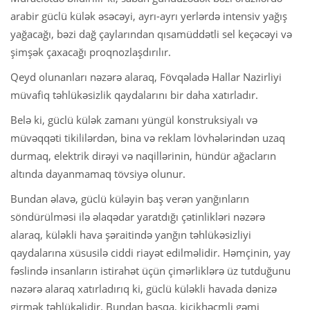
arabir güclü külək əsəcəyi, ayrı-ayrı yerlərdə intensiv yağış
yağacağı, bəzi dağ çaylarından qısamüddətli sel keçəcəyi və
şimşək çaxacağı proqnozlaşdırılır.
Qeyd olunanları nəzərə alaraq, Fövqəladə Hallar Nazirliyi
müvafiq təhlükəsizlik qaydalarını bir daha xatırladır.
Belə ki, güclü külək zamanı yüngül konstruksiyalı və
müvəqqəti tikililərdən, bina və reklam lövhələrindən uzaq
durmaq, elektrik dirəyi və naqillərinin, hündür ağacların
altında dayanmamaq tövsiyə olunur.
Bundan əlavə, güclü küləyin baş verən yanğınların
söndürülməsi ilə əlaqədar yaratdığı çətinlikləri nəzərə
alaraq, küləkli hava şəraitində yanğın təhlükəsizliyi
qaydalarına xüsusilə ciddi riayət edilməlidir. Həmçinin, yay
fəslində insanların istirahət üçün çimərliklərə üz tutduğunu
nəzərə alaraq xatırladırıq ki, güclü küləkli havada dənizə
girmək təhlükəlidir. Bundan başqa, kiçikhəcmli gəmi