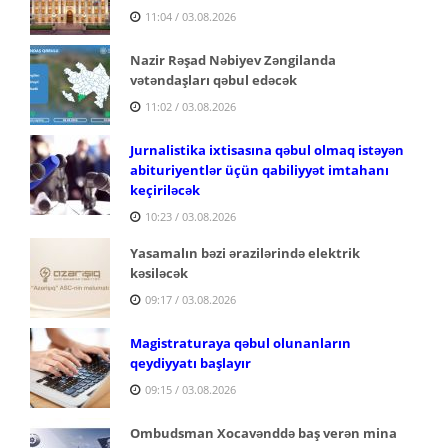
11:04 / 03.08.2026
Nazir Rəşad Nəbiyev Zəngilanda
vətəndaşları qəbul edəcək
11:02 / 03.08.2026
Jurnalistika ixtisasına qəbul olmaq istəyən
abituriyentlər üçün qabiliyyət imtahanı
keçiriləcək
10:23 / 03.08.2026
Yasamalın bəzi ərazilərində elektrik
kəsiləcək
09:17 / 03.08.2026
Magistraturaya qəbul olunanların
qeydiyyatı başlayır
09:15 / 03.08.2026
Ombudsman Xocavənddə baş verən mina