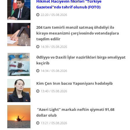
Hikmət Hacıyevin fikirləri "Türkiye
Gazetesi"ndə təhrif olunub (FOTO)
22:20 / 05.08.2026
204 tam təmirli mənzil satmaq öhdəliyi ilə
kirayə mexanizmi çərçivəsində vətəndaşlara
təqdim edilir
14:39 / 05.08.2026
Ədliyyə və Daxili İşlər nazirlikləri birgə əməliyyat
keçirib
14:34 / 05.08.2026
Kim Çen Inın bacısı Yaponiyanı hədələyib
13:40 / 05.08.2026
“Azeri Light” markalı neftin qiyməti 91,68
dollar olub
13:21 / 05.08.2026