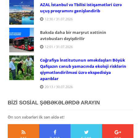
AZAL İstanbul və Tbilisi istiqamətləri üzrə
uçuş proqramını genişləndirib
12:30 / 31.07.2026
Bakıda daha bir marşrut xəttinin
avtobusları dəyişdirilir
12:01 / 31.07.2026
Coğrafiya İnstitutunun əməkdaşları Böyük
Qafqazın cənub yamacında ekoloji risklərin
qiymətləndirilməsi üzrə ekspedisiya
aparıblar
20:13 / 30.07.2026
BİZİ SOSİAL ŞƏBƏKƏLƏRDƏ ARAYIN
Ən son xəbərləri ilk sən əldə et!