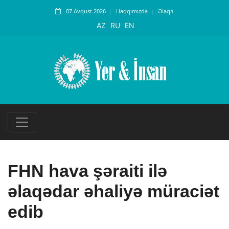
07 Avqust 2026
Haqqımızda
Əlaqə
AZ
RU
EN
FHN hava şəraiti ilə
əlaqədar əhaliyə müraciət
edib