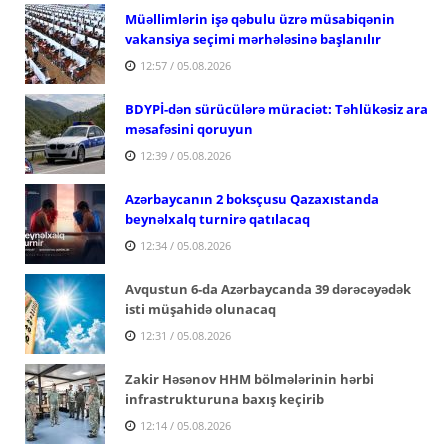
Müəllimlərin işə qəbulu üzrə müsabiqənin
vakansiya seçimi mərhələsinə başlanılır
12:57 / 05.08.2026
BDYPİ-dən sürücülərə müraciət: Təhlükəsiz ara
məsafəsini qoruyun
12:39 / 05.08.2026
Azərbaycanın 2 boksçusu Qazaxıstanda
beynəlxalq turnirə qatılacaq
12:34 / 05.08.2026
Avqustun 6-da Azərbaycanda 39 dərəcəyədək
isti müşahidə olunacaq
12:31 / 05.08.2026
Zakir Həsənov HHM bölmələrinin hərbi
infrastrukturuna baxış keçirib
12:14 / 05.08.2026