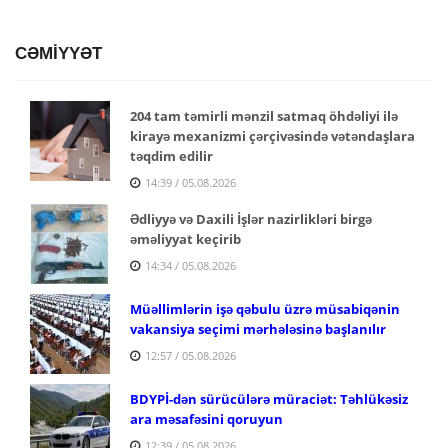
CƏMİYYƏT
204 tam təmirli mənzil satmaq öhdəliyi ilə
kirayə mexanizmi çərçivəsində vətəndaşlara
təqdim edilir
14:39 / 05.08.2026
Ədliyyə və Daxili İşlər nazirlikləri birgə
əməliyyat keçirib
14:34 / 05.08.2026
Müəllimlərin işə qəbulu üzrə müsabiqənin
vakansiya seçimi mərhələsinə başlanılır
12:57 / 05.08.2026
BDYPİ-dən sürücülərə müraciət: Təhlükəsiz
ara məsafəsini qoruyun
12:39 / 05.08.2026