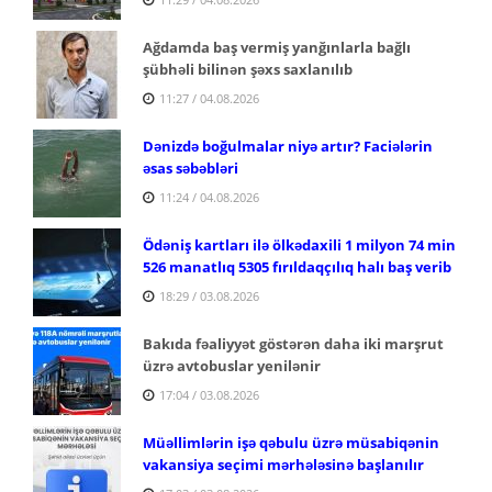
Ağdamda baş vermiş yanğınlarla bağlı
şübhəli bilinən şəxs saxlanılıb
11:27 / 04.08.2026
Dənizdə boğulmalar niyə artır? Faciələrin
əsas səbəbləri
11:24 / 04.08.2026
Ödəniş kartları ilə ölkədaxili 1 milyon 74 min
526 manatlıq 5305 fırıldaqçılıq halı baş verib
18:29 / 03.08.2026
Bakıda fəaliyyət göstərən daha iki marşrut
üzrə avtobuslar yenilənir
17:04 / 03.08.2026
Müəllimlərin işə qəbulu üzrə müsabiqənin
vakansiya seçimi mərhələsinə başlanılır