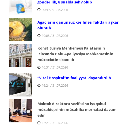
göndərilib, 8 sualda səhv olub
09:49 / 01.08.2026
Ağacların qanunsuz kəsilməsi faktları aşkar
olunub
19:03 / 31.07.2026
Konstitusiya Məhkəməsi Palatasının
iclasında Bakı Apellyasiya Məhkəməsinin
müraciətinə baxılıb
16:31 / 31.07.2026
“Vital Hospital”ın fəaliyyəti dayandırılıb
16:24 / 31.07.2026
Məktəb direktoru vəzifəsinə işə qəbul
müsabiqəsinin müsahibə mərhələsi davam
edir
13:21 / 31.07.2026