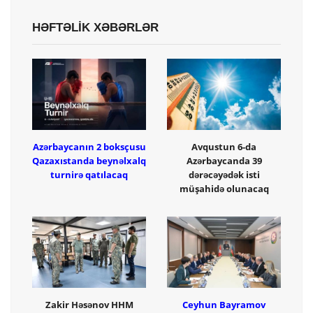
HƏFTƏLİK XƏBƏRLƏR
Azərbaycanın 2 boksçusu
Avqustun 6-da
Qazaxıstanda beynəlxalq
Azərbaycanda 39
turnirə qatılacaq
dərəcəyədək isti
müşahidə olunacaq
Zakir Həsənov HHM
Ceyhun Bayramov