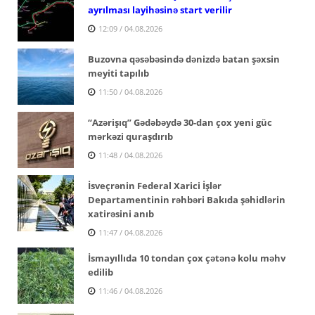
ayrılması layihəsinə start verilir
12:09 / 04.08.2026
Buzovna qəsəbəsində dənizdə batan şəxsin
meyiti tapılıb
11:50 / 04.08.2026
“Azərişıq” Gədəbəydə 30-dan çox yeni güc
mərkəzi quraşdırıb
11:48 / 04.08.2026
İsveçrənin Federal Xarici İşlər
Departamentinin rəhbəri Bakıda şəhidlərin
xatirəsini anıb
11:47 / 04.08.2026
İsmayıllıda 10 tondan çox çətənə kolu məhv
edilib
11:46 / 04.08.2026