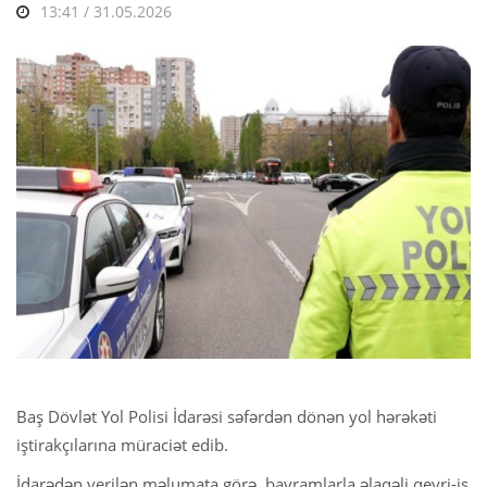
13:41 / 31.05.2026
Baş Dövlət Yol Polisi İdarəsi səfərdən dönən yol hərəkəti
iştirakçılarına müraciət edib.
İdarədən verilən məlumata görə, bayramlarla əlaqəli qeyri-iş