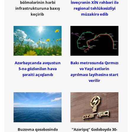
bölmələrinin hərbi
İsveçrənin XİN rəhbəri ilə
infrastrukturuna baxış
regional təhlükəsizliyi
keçirib
müzakirə edib
Azərbaycanda avqustun
Bakı metrosunda Qırmızı
5-nə gözlənilən hava
və Yaşıl xətlərin
şəraiti açıqlanıb
ayrılması layihəsinə start
verilir
Buzovna qəsəbəsində
“Azərişıq” Gədəbəydə 30-