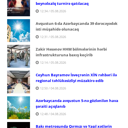
beynəlxalq turnirə qatılacaq
12:34 / 05.08.2026
Avqustun 6-da Azərbaycanda 39 dərəcəyədək
isti müşahidə olunacaq
12:31 / 05.08.2026
Zakir Həsənov HHM bölmələrinin hərbi
infrastrukturuna baxış keçirib
12:14 / 05.08.2026
Ceyhun Bayramov İsveçrənin XİN rəhbəri ilə
regional təhlükəsizliyi müzakirə edib
12:50 / 04.08.2026
Azərbaycanda avqustun 5-nə gözlənilən hava
şəraiti açıqlanıb
12:48 / 04.08.2026
Bakı metrosunda Qırmızı və Yaşıl xətlərin