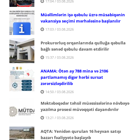
17:04 / 03.08.2026
Müəllimlərin işə qəbulu üzrə müsabiqənin
vakansiya seçimi mərhələsinə başlanılır
17:03 / 03.08.2026
Prokurorluq orqanlarında qulluğa qəbulla
bağlı sənəd qəbulu davam etdirilir
15:37 / 03.08.2026
ANAMA: Ötən ay 788 mina və 2106
partlamamış digər hərbi sursat
zərərsizləşdirilib
14:50 / 03.08.2026
Məktəbəqədər təhsil müəssisələrinə növbəyə
yazılma prosesi müvəqqəti dayandırılır
13:21 / 03.08.2026
AQTA: Yenidən qurulan 16 heyvan satışı
bazarı fəaliyyətə başlayıb