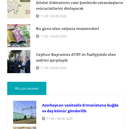
Dövlət Xidmətinin rəisi Şəmkirdə vətəndaşların
müraciətlərini dinləyəcək
11:43 / 04.08.2026
Bu günə olan valyuta məzənnələri
11:32 / 04.08.2026
Ceyhun Bayramov ATƏT-in fəaliyyətdə olan
sədrini qarşılayıb
11:30 / 04.08.2026
Ən çox oxunan
Azərbaycan vasitəsilə Ermənistana buğda
və daş kömür göndərilib
11:44 / 08.08.2026