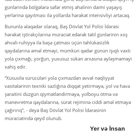
günlərində bölgələrə səfər etmiş əhalinin daimi yaşayış
yerlərinə qayıtması ilə yollarda hərəkət intensivliyi artacaq.
Bununla əlaqədar olaraq, Baş Dövlət Yol Polisi İdarəsi
hərəkət iştirakçılarına müraciət edərək tətil günlərinin xoş
əhvali-ruhiyyə ilə başa çatması üçün təhlükəsizlik
qaydalarına əməl etməyi, mümkün qədər günün işıqlı vaxtı
yola çıxmağı, yorğun, yuxusuz sükan arxasına əyləşməməyi
xahiş edir.
“Xüsusilə sürücüləri yola çıxmazdan əvvəl nəqliyyat
vasitələrinin texniki sazlığına diqqət yetirməyə, yol və hava
şəraitini düzgün qiymətləndirməyə, yolboyu ötmə və
manevretmə qaydalarına, sürət rejiminə ciddi əməl etməyə
çağırırıq”, - deyə Baş Dövlət Yol Polisi İdarəsinin
müraciətində qeyd olunub.
Yer və İnsan