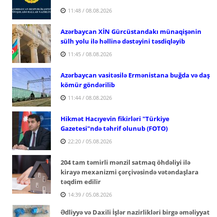
11:48 / 08.08.2026
Azərbaycan XİN Gürcüstandakı münaqişənin
sülh yolu ilə həllinə dəstəyini təsdiqləyib
11:45 / 08.08.2026
Azərbaycan vasitəsilə Ermənistana buğda və daş
kömür göndərilib
11:44 / 08.08.2026
Hikmət Hacıyevin fikirləri "Türkiye
Gazetesi"ndə təhrif olunub (FOTO)
22:20 / 05.08.2026
204 tam təmirli mənzil satmaq öhdəliyi ilə
kirayə mexanizmi çərçivəsində vətəndaşlara
təqdim edilir
14:39 / 05.08.2026
Ədliyyə və Daxili İşlər nazirlikləri birgə əməliyyat