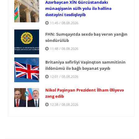
Azərbaycan XİN Gürcüstandakı
münaqişənin sülh yolu ilə həllinə
dəstəyini təsdiqləyib
11:45 / 08.08.2026
FHN: Sumqayıtda sexdə baş verən yanğın
söndürülüb
11:48 / 08.08.2026
Britaniya səfirliyi Vaşinqton sammitinin
ildönümü ilə bağlı bəyanat yayıb
12:01 / 08.08.2026
Nikol Paşinyan Prezident İlham Əliyevə
zəng edib
12:38 / 08.08.2026