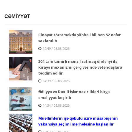
CƏMİYYƏT
Cinayət törətməkdə şübhəli bilinən 52 nəfər
saxlanılıb
12:49 / 08.08.2026
204 tam təmirli mənzil satmaq öhdəliyi ilə
kirayə mexanizmi çərçivəsində vətəndaşlara
təqdim edilir
14:39 / 05.08.2026
Ədliyyə və Daxili İşlər nazirlikləri birgə
əməliyyat keçirib
14:34 / 05.08.2026
Müəllimlərin işə qəbulu üzrə müsabiqənin
vakansiya seçimi mərhələsinə başlanılır
12:57 / 05.08.2026