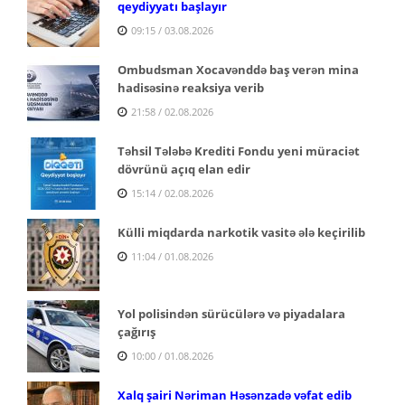
qeydiyyatı başlayır
09:15 / 03.08.2026
Ombudsman Xocavənddə baş verən mina
hadisəsinə reaksiya verib
21:58 / 02.08.2026
Təhsil Tələbə Krediti Fondu yeni müraciət
dövrünü açıq elan edir
15:14 / 02.08.2026
Külli miqdarda narkotik vasitə ələ keçirilib
11:04 / 01.08.2026
Yol polisindən sürücülərə və piyadalara
çağırış
10:00 / 01.08.2026
Xalq şairi Nəriman Həsənzadə vəfat edib