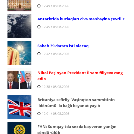
12:49 / 08.08.2026
Antarktida buzlaqları civə mənbəyinə çevrilir
12:45 / 08.08.2026
Sabah 39 dərəcə isti olacaq
12:42 / 08.08.2026
Nikol Paşinyan Prezident İlham Əliyevə zəng
edib
12:38 / 08.08.2026
Britaniya səfirliyi Vaşinqton sammitinin
ildönümü ilə bağlı bəyanat yayıb
12:01 / 08.08.2026
FHN: Sumqayıtda sexdə baş verən yanğın
söndürülüb