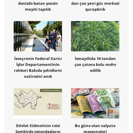
dənizdə batan şəxsin
dan çox yeni güc mərkəzi
meyiti tapılıb
quraşdırıb
İsveçrənin Federal Xarici
İsmayıllıda 10 tondan
İşlər Departamentinin
çox çətənə kolu məhv
rəhbəri Bakıda şəhidlərin
edilib
xatirəsini anıb
Dövlət Xidmətinin rəisi
Bu günə olan valyuta
Şəmkirdə vətəndaşların
məzənnələri