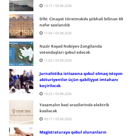
13:17 / 03.08.2026
DİN: Cinayət törətməkdə şübhəli bilinən 69
nəfər saxlanılıb
11:04 / 03.08.2026
Nazir Rəşad Nəbiyev Zəngilanda
vətəndaşları qəbul edəcək
11:02 / 03.08.2026
Jurnalistika ixtisasına qəbul olmaq istəyən
abituriyentlər üçün qabiliyyət imtahanı
keçiriləcək
10:23 / 03.08.2026
Yasamalın bəzi ərazilərində elektrik
kəsiləcək
09:17 / 03.08.2026
Magistraturaya qəbul olunanların