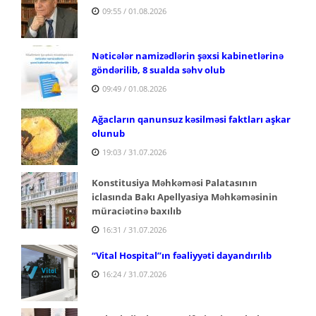
09:55 / 01.08.2026
Nəticələr namizədlərin şəxsi kabinetlərinə
göndərilib, 8 sualda səhv olub
09:49 / 01.08.2026
Ağacların qanunsuz kəsilməsi faktları aşkar
olunub
19:03 / 31.07.2026
Konstitusiya Məhkəməsi Palatasının
iclasında Bakı Apellyasiya Məhkəməsinin
müraciətinə baxılıb
16:31 / 31.07.2026
“Vital Hospital”ın fəaliyyəti dayandırılıb
16:24 / 31.07.2026