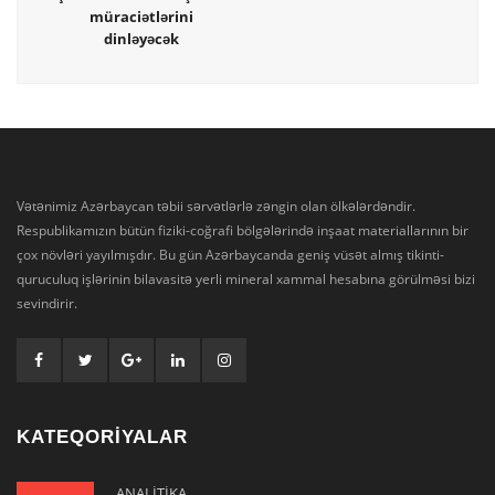
müraciətlərini
dinləyəcək
Vətənimiz Azərbaycan təbii sərvətlərlə zəngin olan ölkələrdəndir.
Respublikamızın bütün fiziki-coğrafi bölgələrində inşaat materiallarının bir
çox növləri yayılmışdır. Bu gün Azərbaycanda geniş vüsət almış tikinti-
quruculuq işlərinin bilavasitə yerli mineral xammal hesabına görülməsi bizi
sevindirir.
KATEQORİYALAR
ANALİTİKA