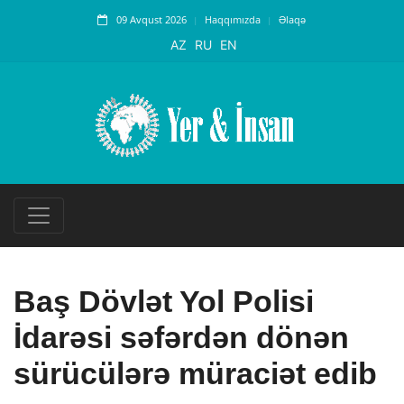
09 Avqust 2026
Haqqımızda
Əlaqə
AZ
RU
EN
Baş Dövlət Yol Polisi
İdarəsi səfərdən dönən
sürücülərə müraciət edib