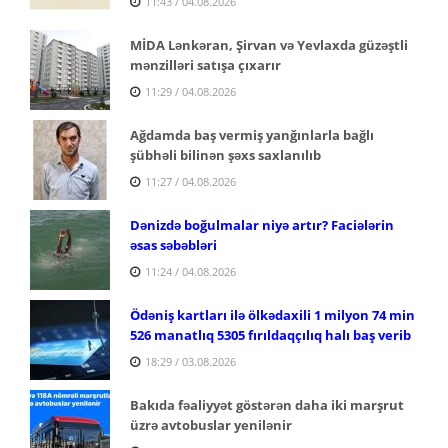
11:43 / 04.08.2026
MİDA Lənkəran, Şirvan və Yevlaxda güzəştli
mənzilləri satışa çıxarır
11:29 / 04.08.2026
Ağdamda baş vermiş yanğınlarla bağlı
şübhəli bilinən şəxs saxlanılıb
11:27 / 04.08.2026
Dənizdə boğulmalar niyə artır? Faciələrin
əsas səbəbləri
11:24 / 04.08.2026
Ödəniş kartları ilə ölkədaxili 1 milyon 74 min
526 manatlıq 5305 fırıldaqçılıq halı baş verib
18:29 / 03.08.2026
Bakıda fəaliyyət göstərən daha iki marşrut
üzrə avtobuslar yenilənir