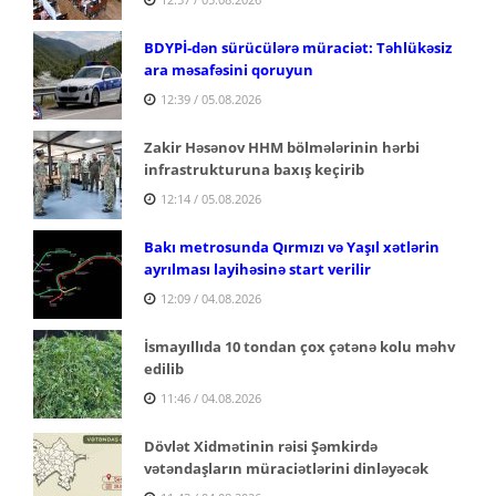
BDYPİ-dən sürücülərə müraciət: Təhlükəsiz
ara məsafəsini qoruyun
12:39 / 05.08.2026
Zakir Həsənov HHM bölmələrinin hərbi
infrastrukturuna baxış keçirib
12:14 / 05.08.2026
Bakı metrosunda Qırmızı və Yaşıl xətlərin
ayrılması layihəsinə start verilir
12:09 / 04.08.2026
İsmayıllıda 10 tondan çox çətənə kolu məhv
edilib
11:46 / 04.08.2026
Dövlət Xidmətinin rəisi Şəmkirdə
vətəndaşların müraciətlərini dinləyəcək