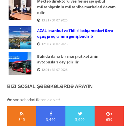
Məktəb direktoru vəzifəsinə işə qəbul
müsabiqəsinin müsahibə mərhələsi davam
edir
13:21 / 31.07.2026
AZAL İstanbul və Tbilisi istiqamətləri üzrə
uçuş proqramını genişləndirib
12:30 / 31.07.2026
Bakıda daha bir marşrut xəttinin
avtobusları dəyişdirilir
12:01 / 31.07.2026
BİZİ SOSİAL ŞƏBƏKƏLƏRDƏ ARAYIN
Ən son xəbərləri ilk sən əldə et!
345
3,460
5,600
659