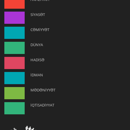
SİYASƏT
CƏMİYYƏT
DÜNYA
HADİSƏ
İDMAN
MƏDƏNİYYƏT
İQTİSADİYYAT