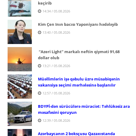
keçirib
14:34 / 05.08.2026
Kim Çen Inın bacısı Yaponiyanı hədələyib
13:40 / 05.08.2026
“Azeri Light” markalı neftin qiyməti 91,68
dollar olub
13:21 / 05.08.2026
Müəllimlərin işə qəbulu üzrə müsabiqənin
vakansiya seçimi mərhələsinə başlanılır
12:57 / 05.08.2026
BDYPİ-dən sürücülərə müraciət: Təhlükəsiz ara
məsafəsini qoruyun
12:39 / 05.08.2026
Azərbaycanın 2 boksçusu Qazaxıstanda