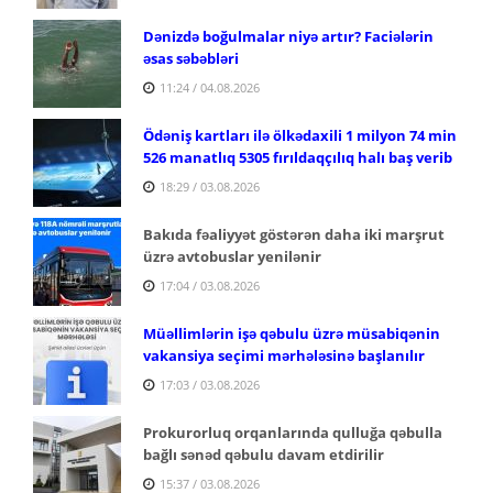
Dənizdə boğulmalar niyə artır? Faciələrin
əsas səbəbləri
11:24 / 04.08.2026
Ödəniş kartları ilə ölkədaxili 1 milyon 74 min
526 manatlıq 5305 fırıldaqçılıq halı baş verib
18:29 / 03.08.2026
Bakıda fəaliyyət göstərən daha iki marşrut
üzrə avtobuslar yenilənir
17:04 / 03.08.2026
Müəllimlərin işə qəbulu üzrə müsabiqənin
vakansiya seçimi mərhələsinə başlanılır
17:03 / 03.08.2026
Prokurorluq orqanlarında qulluğa qəbulla
bağlı sənəd qəbulu davam etdirilir
15:37 / 03.08.2026