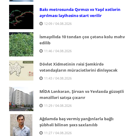
Bakı metrosunda Qırmızı və Yaşıl xətlərin
ayrılması layihəsinə start verilir
12:09 / 04.08.2026
İsmayıllıda 10 tondan çox çətənə kolu məhv
edilib
11:46 / 04.08.2026
Dövlət Xidmətinin rəisi Şəmkirdə
vətəndaşların müraciətlərini dinləyəcək
11:43 / 04.08.2026
MİDA Lənkəran, Şirvan və Yevlaxda güzəştli
mənzilləri satışa çıxarır
11:29 / 04.08.2026
Ağdamda baş vermiş yanğınlarla bağlı
şübhəli bilinən şəxs saxlanılıb
11:27 / 04.08.2026