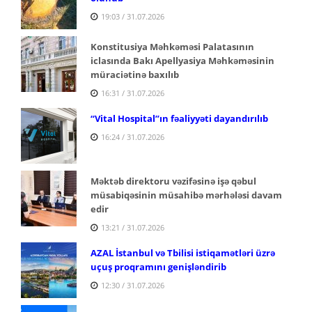
19:03 / 31.07.2026
Konstitusiya Məhkəməsi Palatasının
iclasında Bakı Apellyasiya Məhkəməsinin
müraciətinə baxılıb
16:31 / 31.07.2026
“Vital Hospital”ın fəaliyyəti dayandırılıb
16:24 / 31.07.2026
Məktəb direktoru vəzifəsinə işə qəbul
müsabiqəsinin müsahibə mərhələsi davam
edir
13:21 / 31.07.2026
AZAL İstanbul və Tbilisi istiqamətləri üzrə
uçuş proqramını genişləndirib
12:30 / 31.07.2026