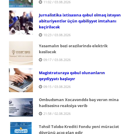
11:02 / 03.08.2026
Jurnalistika ixtisasına qəbul olmaq istəyən
abituriyentlər üçün qabiliyyət imtahanı
keçiriləcək
10:23 / 03.08.2026
Yasamalın bəzi ərazilərində elektrik
kəsiləcək
09:17 / 03.08.2026
Magistraturaya qəbul olunanların
qeydiyyatı başlayır
09:15 / 03.08.2026
Ombudsman Xocavənddə baş verən mina
hadisəsinə reaksiya verib
21:58 / 02.08.2026
Təhsil Tələbə Krediti Fondu yeni müraciət
dövrünü açıq elan edir