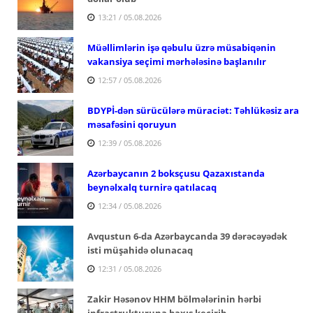
13:21 / 05.08.2026
Müəllimlərin işə qəbulu üzrə müsabiqənin
vakansiya seçimi mərhələsinə başlanılır
12:57 / 05.08.2026
BDYPİ-dən sürücülərə müraciət: Təhlükəsiz ara
məsafəsini qoruyun
12:39 / 05.08.2026
Azərbaycanın 2 boksçusu Qazaxıstanda
beynəlxalq turnirə qatılacaq
12:34 / 05.08.2026
Avqustun 6-da Azərbaycanda 39 dərəcəyədək
isti müşahidə olunacaq
12:31 / 05.08.2026
Zakir Həsənov HHM bölmələrinin hərbi
infrastrukturuna baxış keçirib