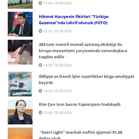
11:44 / 08.08.2026
Hikmət Hacıyevin fikirləri "Türkiye
Gazetesi"ndə təhrif olunub (FOTO)
22:20 / 05.08.2026
204 tam təmirli mənzil satmaq öhdəliyi ilə
kirayə mexanizmi çərçivəsində vətəndaşlara
təqdim edilir
14:39 / 05.08.2026
Ədliyyə və Daxili İşlər nazirlikləri birgə əməliyyat
keçirib
14:34 / 05.08.2026
Kim Çen Inın bacısı Yaponiyanı hədələyib
13:40 / 05.08.2026
“Azeri Light” markalı neftin qiyməti 91,68
dollar olub