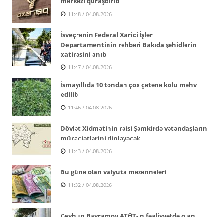
mərkəzi quraşdırıb
11:48 / 04.08.2026
İsveçrənin Federal Xarici İşlər
Departamentinin rəhbəri Bakıda şəhidlərin
xatirəsini anıb
11:47 / 04.08.2026
İsmayıllıda 10 tondan çox çətənə kolu məhv
edilib
11:46 / 04.08.2026
Dövlət Xidmətinin rəisi Şəmkirdə vətəndaşların
müraciətlərini dinləyəcək
11:43 / 04.08.2026
Bu günə olan valyuta məzənnələri
11:32 / 04.08.2026
Ceyhun Bayramov ATƏT-in fəaliyyətdə olan