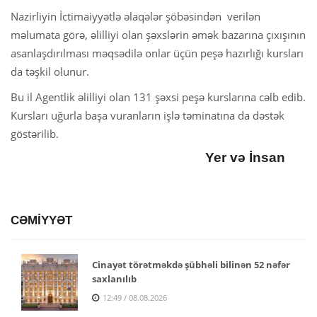
Nazirliyin İctimaiyyətlə əlaqələr şöbəsindən verilən
məlumata görə, əlilliyi olan şəxslərin əmək bazarına çıxışının
asanlaşdırılması məqsədilə onlar üçün peşə hazırlığı kursları
da təşkil olunur.
Bu il Agentlik əlilliyi olan 131 şəxsi peşə kurslarına cəlb edib.
Kursları uğurla başa vuranların işlə təminatına da dəstək
göstərilib.
Yer və İnsan
CƏMİYYƏT
Cinayət törətməkdə şübhəli bilinən 52 nəfər
saxlanılıb
12:49 / 08.08.2026