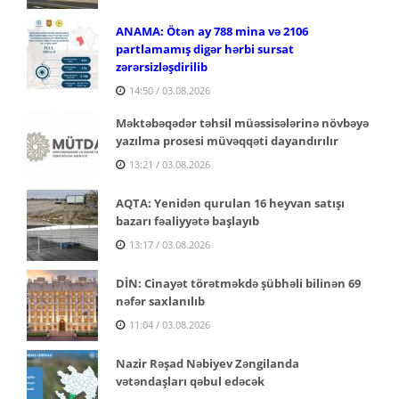
ANAMA: Ötən ay 788 mina və 2106
partlamamış digər hərbi sursat
zərərsizləşdirilib
14:50 / 03.08.2026
Məktəbəqədər təhsil müəssisələrinə növbəyə
yazılma prosesi müvəqqəti dayandırılır
13:21 / 03.08.2026
AQTA: Yenidən qurulan 16 heyvan satışı
bazarı fəaliyyətə başlayıb
13:17 / 03.08.2026
DİN: Cinayət törətməkdə şübhəli bilinən 69
nəfər saxlanılıb
11:04 / 03.08.2026
Nazir Rəşad Nəbiyev Zəngilanda
vətəndaşları qəbul edəcək