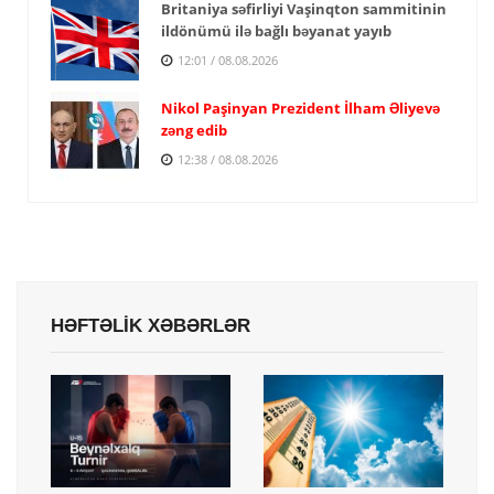
Britaniya səfirliyi Vaşinqton sammitinin
ildönümü ilə bağlı bəyanat yayıb
12:01 / 08.08.2026
Nikol Paşinyan Prezident İlham Əliyevə
zəng edib
12:38 / 08.08.2026
HƏFTƏLİK XƏBƏRLƏR