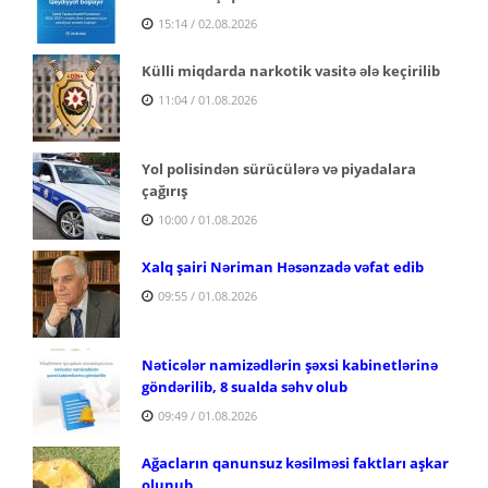
15:14 / 02.08.2026
Külli miqdarda narkotik vasitə ələ keçirilib
11:04 / 01.08.2026
Yol polisindən sürücülərə və piyadalara
çağırış
10:00 / 01.08.2026
Xalq şairi Nəriman Həsənzadə vəfat edib
09:55 / 01.08.2026
Nəticələr namizədlərin şəxsi kabinetlərinə
göndərilib, 8 sualda səhv olub
09:49 / 01.08.2026
Ağacların qanunsuz kəsilməsi faktları aşkar
olunub