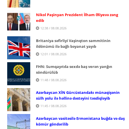
Nikol Paşinyan Prezident İlham Əliyevə zəng
edib
12:38 / 08.08.2026
Britaniya səfirliyi Vaşinqton sammitinin
ildönümü ilə bağlı bəyanat yayıb
12:01 / 08.08.2026
FHN: Sumqayıtda sexdə baş verən yanğın
söndürülüb
11:48 / 08.08.2026
Azərbaycan XİN Gürcüstandakı münaqişənin
sülh yolu ilə həllinə dəstəyini təsdiqləyib
11:45 / 08.08.2026
Azərbaycan vasitəsilə Ermənistana buğda və daş
kömür göndərilib