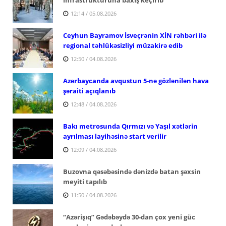
12:14 / 05.08.2026
Ceyhun Bayramov İsveçrənin XİN rəhbəri ilə
regional təhlükəsizliyi müzakirə edib
12:50 / 04.08.2026
Azərbaycanda avqustun 5-nə gözlənilən hava
şəraiti açıqlanıb
12:48 / 04.08.2026
Bakı metrosunda Qırmızı və Yaşıl xətlərin
ayrılması layihəsinə start verilir
12:09 / 04.08.2026
Buzovna qəsəbəsində dənizdə batan şəxsin
meyiti tapılıb
11:50 / 04.08.2026
“Azərişıq” Gədəbəydə 30-dan çox yeni güc