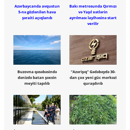
Azərbaycanda avqustun
Bakı metrosunda Qırmızı
5-nə gözlənilən hava
və Yaşıl xətlərin
şəraiti açıqlanıb
ayrılması layihəsinə start
verilir
Buzovna qəsəbəsində
“Azərişıq” Gədəbəydə 30-
dənizdə batan şəxsin
dan çox yeni güc mərkəzi
meyiti tapılıb
quraşdırıb