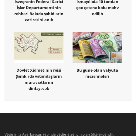
İsveçrənin Federal Xarici
İsmayıllıda 10 tondan
İşlər Departamentinin
çox çətənə kolu məhv
rəhbəri Bakıda şəhidlərin
edilib
xatirəsini anıb
Dövlət Xidmətinin rəisi
Bu günə olan valyuta
Şəmkirdə vətəndaşların
məzənnələri
müraciətlərini
dinləyəcək
Vətənimiz Azərbaycan təbii sərvətlərlə zəngin olan ölkələrdəndir.