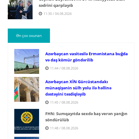
sədrini qarşılayıb
11:30 / 04.08.2026
Ən çox oxunan
Azərbaycan vasitəsilə Ermənistana buğda
və daş kömür göndərilib
11:44 / 08.08.2026
Azərbaycan XİN Gürcüstandakı
münaqişənin sülh yolu ilə həllinə
dəstəyini təsdiqləyib
11:45 / 08.08.2026
FHN: Sumqayıtda sexdə baş verən yanğın
söndürülüb
11:48 / 08.08.2026