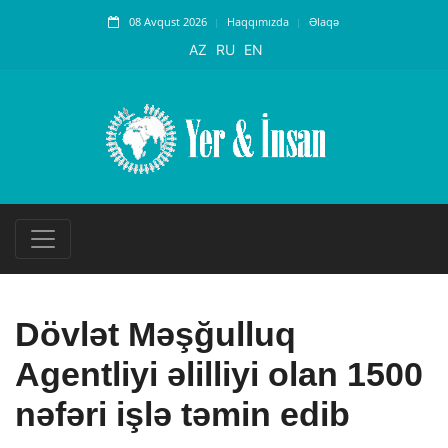
08 Avqust 2026
Haqqımızda
Əlaqə
AZ
RU
EN
Dövlət Məşğulluq
Agentliyi əlilliyi olan 1500
nəfəri işlə təmin edib