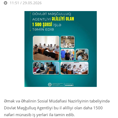
11:51 / 29.05.2026
Əmək və Əhalinin Sosial Müdafiəsi Nazirliyinin tabeliyində
Dövlət Məşğulluq Agentliyi bu il əlilliyi olan daha 1500
nəfəri münasib iş yerləri ilə təmin edib.