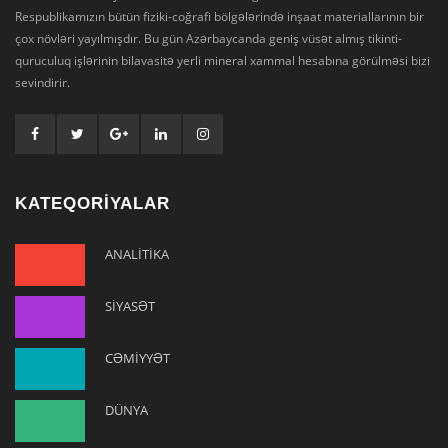
Respublikamızın bütün fiziki-coğrafi bölgələrində inşaat materiallarının bir
çox növləri yayılmışdır. Bu gün Azərbaycanda geniş vüsət almış tikinti-
quruculuq işlərinin bilavasitə yerli mineral xammal hesabına görülməsi bizi
sevindirir.
KATEQORİYALAR
ANALİTİKA
SİYASƏT
CƏMİYYƏT
DÜNYA