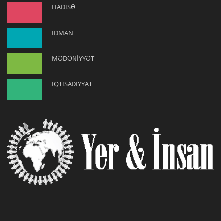
HADİSƏ
İDMAN
MƏDƏNİYYƏT
İQTİSADİYYAT