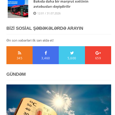
Bakıda daha bir marşrut xəttinin
avtobusları dəyişdirilir
12:01 / 31.07.2026
BİZİ SOSİAL ŞƏBƏKƏLƏRDƏ ARAYIN
Ən son xəbərləri ilk sən əldə et!
345
3,460
5,600
659
GÜNDƏM