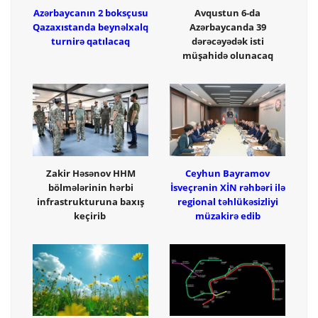
Azərbaycanın 2 boksçusu
Avqustun 6-da
Qazaxıstanda beynəlxalq
Azərbaycanda 39
turnirə qatılacaq
dərəcəyədək isti
müşahidə olunacaq
Zakir Həsənov HHM
Ceyhun Bayramov
bölmələrinin hərbi
İsveçrənin XİN rəhbəri ilə
infrastrukturuna baxış
regional təhlükəsizliyi
keçirib
müzakirə edib