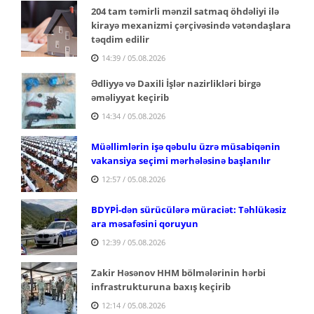
204 tam təmirli mənzil satmaq öhdəliyi ilə
kirayə mexanizmi çərçivəsində vətəndaşlara
təqdim edilir
14:39 / 05.08.2026
Ədliyyə və Daxili İşlər nazirlikləri birgə
əməliyyat keçirib
14:34 / 05.08.2026
Müəllimlərin işə qəbulu üzrə müsabiqənin
vakansiya seçimi mərhələsinə başlanılır
12:57 / 05.08.2026
BDYPİ-dən sürücülərə müraciət: Təhlükəsiz
ara məsafəsini qoruyun
12:39 / 05.08.2026
Zakir Həsənov HHM bölmələrinin hərbi
infrastrukturuna baxış keçirib
12:14 / 05.08.2026