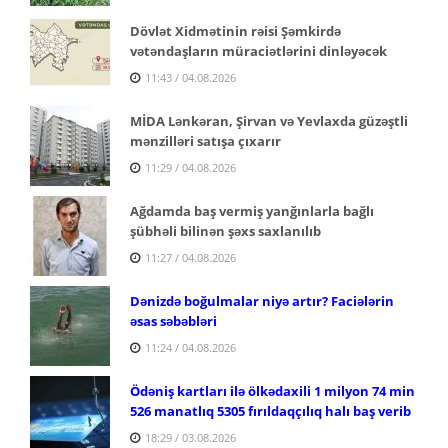
Dövlət Xidmətinin rəisi Şəmkirdə
vətəndaşların müraciətlərini dinləyəcək
11:43 / 04.08.2026
MİDA Lənkəran, Şirvan və Yevlaxda güzəştli
mənzilləri satışa çıxarır
11:29 / 04.08.2026
Ağdamda baş vermiş yanğınlarla bağlı
şübhəli bilinən şəxs saxlanılıb
11:27 / 04.08.2026
Dənizdə boğulmalar niyə artır? Faciələrin
əsas səbəbləri
11:24 / 04.08.2026
Ödəniş kartları ilə ölkədaxili 1 milyon 74 min
526 manatlıq 5305 fırıldaqçılıq halı baş verib
18:29 / 03.08.2026