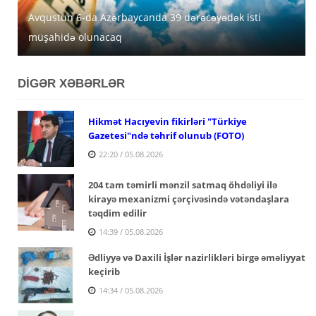
Avqustun 6-da Azərbaycanda 39 dərəcəyədək isti
Azərbaycanda avqustun 5-nə gözlənilən hava şəraiti
MİDA Lənkəran, Şirvan və Yevlaxda güzəştli mənzilləri
müşahidə olunacaq
açıqlanıb
satışa çıxarır
DİGƏR XƏBƏRLƏR
Hikmət Hacıyevin fikirləri "Türkiye
Gazetesi"ndə təhrif olunub (FOTO)
22:20 / 05.08.2026
204 tam təmirli mənzil satmaq öhdəliyi ilə
kirayə mexanizmi çərçivəsində vətəndaşlara
təqdim edilir
14:39 / 05.08.2026
Ədliyyə və Daxili İşlər nazirlikləri birgə əməliyyat
keçirib
14:34 / 05.08.2026