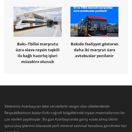
Bakı–Tbilisi marşrutu
Bakıda fəaliyyət göstərən
üzrə əlavə reysin təşkili
daha iki marşrut üzrə
ilə bağlı hazırlıq işləri
avtobuslar yenilənir
müzakirə olunub
Vətənimiz Azərbaycan təbii sərvətlərlə zəngin olan ölkələrdəndir.
Respublikamızın bütün fiziki-coğrafi bölgələrində inşaat materiallarının bir
çox növləri yayılmışdır. Bu gün Azərbaycanda geniş vüsət almış tikinti-
quruculuq işlərinin bilavasitə yerli mineral xammal hesabına görülməsi bizi