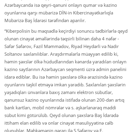
Azərbaycanda isə qeyri-qanuni onlayn qumar və kazino
oyunlarına qarşı mübarizə DİN-in Kibercinayətkarlıqla
Mübarizə Baş İdarəsi tərəfindən aparılır.
“Kiberpolisin bu məqsədlə keçirdiyi sonuncu tədbirlərlə qeyd
olunan cinayət əməllərində təqsirli bilinən daha 4 nəfər -
Səfər Səfərov, Fazil Məmmədov, Riyad Heydərli və Nadir
Soltanov saxlanılıblar. Araşdırmalarla müəyyən edilib ki,
həmin şəxslər ölkə hüdudlarından kənarda yaradılan onlayn
kazino saytlarının Azərbaycan seqmenti üzrə admin panelini
idarə ediblər. Bu isə həmin şəxslərə ölkə ərazisində kazino
oyunlarını təşkil etməyə imkan yaradıb. Saxlanılan şəxslərin
yaşadıqları ünvanlara baxış zamanı elektron sübutlar,
qanunsuz kazino oyunlarında istifadə olunan 200-dən artıq
bank kartları, mobil nömrələr və s. aşkarlanaraq maddi
sübut kimi götürülüb. Qeyd olunan şəxslərə Baş İdarədə
ittiham elan edilib və onlar cinayət məsuliyyətinə cəlb
olunublar. Məhkəmənin qərarı ilə S.Səfərov və F.