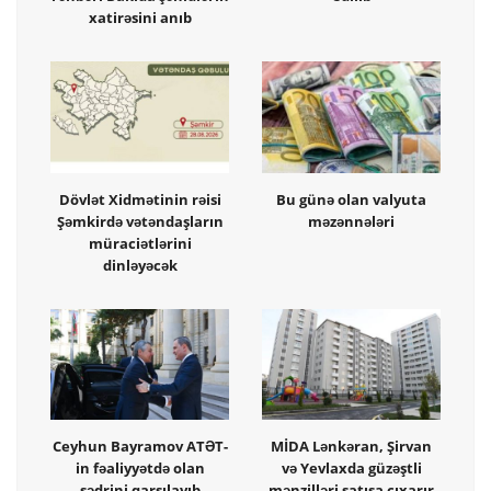
xatirəsini anıb
Dövlət Xidmətinin rəisi
Bu günə olan valyuta
Şəmkirdə vətəndaşların
məzənnələri
müraciətlərini
dinləyəcək
Ceyhun Bayramov ATƏT-
MİDA Lənkəran, Şirvan
in fəaliyyətdə olan
və Yevlaxda güzəştli
sədrini qarşılayıb
mənzilləri satışa çıxarır