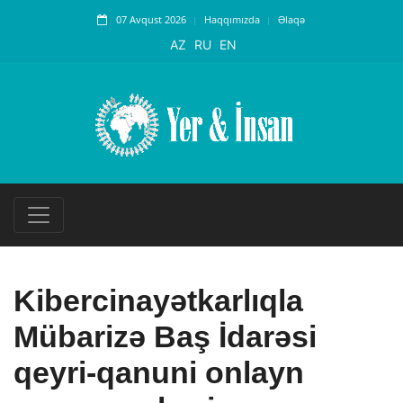
07 Avqust 2026
Haqqımızda
Əlaqə
AZ
RU
EN
Kibercinayətkarlıqla
Mübarizə Baş İdarəsi
qeyri-qanuni onlayn