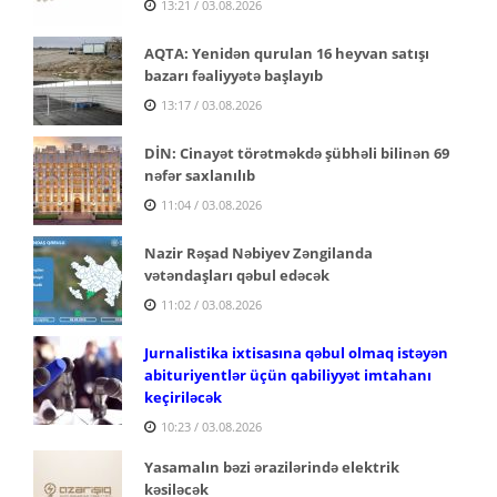
13:21 / 03.08.2026
AQTA: Yenidən qurulan 16 heyvan satışı
bazarı fəaliyyətə başlayıb
13:17 / 03.08.2026
DİN: Cinayət törətməkdə şübhəli bilinən 69
nəfər saxlanılıb
11:04 / 03.08.2026
Nazir Rəşad Nəbiyev Zəngilanda
vətəndaşları qəbul edəcək
11:02 / 03.08.2026
Jurnalistika ixtisasına qəbul olmaq istəyən
abituriyentlər üçün qabiliyyət imtahanı
keçiriləcək
10:23 / 03.08.2026
Yasamalın bəzi ərazilərində elektrik
kəsiləcək