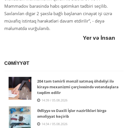
Məmmədov barəsində həbs qətimkan tədbiri seçilib.
Saxlanılan digər 2 şəxslə bağlı başlanan cinayət işi üzrə
müvafiq istintaq hərəkətləri davam etdirilir”, - deyə
məlumatda vurğulanıb.
Yer və İnsan
CƏMİYYƏT
204 tam təmirli mənzil satmaq öhdəliyi ilə
kirayə mexanizmi çərçivəsində vətəndaşlara
təqdim edilir
14:39 / 05.08.2026
Ədliyyə və Daxili İşlər nazirlikləri birgə
əməliyyat keçirib
14:34 / 05.08.2026