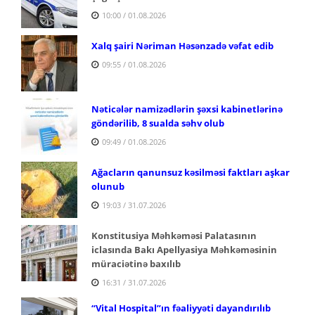
10:00 / 01.08.2026
Xalq şairi Nəriman Həsənzadə vəfat edib
09:55 / 01.08.2026
Nəticələr namizədlərin şəxsi kabinetlərinə
göndərilib, 8 sualda səhv olub
09:49 / 01.08.2026
Ağacların qanunsuz kəsilməsi faktları aşkar
olunub
19:03 / 31.07.2026
Konstitusiya Məhkəməsi Palatasının
iclasında Bakı Apellyasiya Məhkəməsinin
müraciətinə baxılıb
16:31 / 31.07.2026
“Vital Hospital”ın fəaliyyəti dayandırılıb