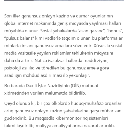
Son illər qanunsuz onlayn kazino və qumar oyunlarının
qlobal internet məkanında geniş miqyasda yayılması halları
müşahidə olunur. Sosial şəbəkələrdə “asan qazanc”, “bonus”,
“pulsuz balans” kimi vədlərlə təqdim olunan bu platformalar
minlərlə insanı qanunsuz əməllərə sövq edir. Xüsusilə sosial
media vasitəsilə yayılan reklamlar təhlükənin miqyasını
daha da artırır. Nəticə isə əksər hallarda maddi ziyan,
psixoloji asılılıq və törədilən bu qanunsuz əmələ görə
azadlığın məhdudlaşdırılması ilə yekunlaşır.
Bu barədə Daxili İşlər Nazirliyinin (DİN) mətbuat
xidmətindən verilən məlumatda bildirilib.
Qeyd olunub ki, bir çox ölkələrdə hüquq-mühafizə orqanları
artıq qanunsuz onlayn kazino şəbəkələrinə qarşı mübarizəni
gücləndirib. Bu məqsədlə kibermonitorinq sistemləri
təkmilləşdirilib, maliyyə əməliyyatlarına nəzarət artırılıb.