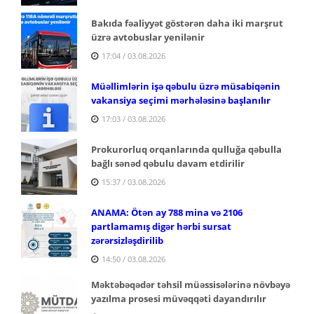
Bakıda fəaliyyət göstərən daha iki marşrut
üzrə avtobuslar yenilənir
17:04 / 03.08.2026
Müəllimlərin işə qəbulu üzrə müsabiqənin
vakansiya seçimi mərhələsinə başlanılır
17:03 / 03.08.2026
Prokurorluq orqanlarında qulluğa qəbulla
bağlı sənəd qəbulu davam etdirilir
15:37 / 03.08.2026
ANAMA: Ötən ay 788 mina və 2106
partlamamış digər hərbi sursat
zərərsizləşdirilib
14:50 / 03.08.2026
Məktəbəqədər təhsil müəssisələrinə növbəyə
yazılma prosesi müvəqqəti dayandırılır