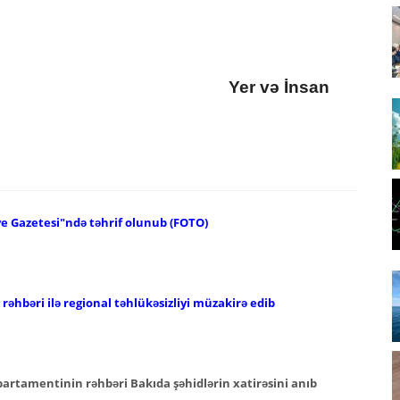
Yer və İnsan
ye Gazetesi"ndə təhrif olunub (FOTO)
əhbəri ilə regional təhlükəsizliyi müzakirə edib
epartamentinin rəhbəri Bakıda şəhidlərin xatirəsini anıb