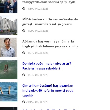
fəaliyyətdə olan sədrini qarşılayıb
11:30 / 04.08.2026
MİDA Lənkəran, Şirvan və Yevlaxda
güzəştli mənzilləri satışa çıxarır
11:29 / 04.08.2026
Ağdamda baş vermiş yanğınlarla
bağlı şübhəli bilinən şəxs saxlanılıb
11:27 / 04.08.2026
Dənizdə boğulmalar niyə artır?
Faciələrin əsas səbəbləri
11:24 / 04.08.2026
Çimərlik mövsümü başlayandan
indiyədək 40 nəfərin meyiti suda
tapılıb
21:15 / 03.08.2026