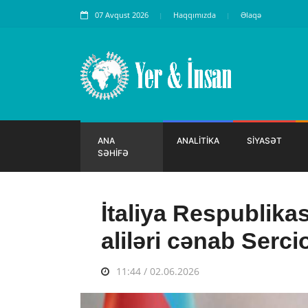
07 Avqust 2026
Haqqımızda
Əlaqə
ANA
ANALİTİKA
SİYASƏT
SƏHİFƏ
İtaliya Respublikas
aliləri cənab Serci
11:44 / 02.06.2026