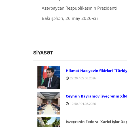
Azərbaycan Respublikasının Prezidenti
Bakı şəhəri, 26 may 2026-cı il
SİYASƏT
Hikmət Hacıyevin fikirləri "Türki
22:20 / 05.08.2026
Ceyhun Bayramov İsveçrənin XİN r
12:50 / 04.08.2026
İsveçrənin Federal Xarici İşlər D