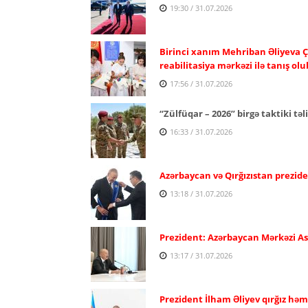
19:30 / 31.07.2026
Birinci xanım Mehriban Əliyeva Ç
reabilitasiya mərkəzi ilə tanış olu
17:56 / 31.07.2026
“Zülfüqar – 2026” birgə taktiki təl
16:33 / 31.07.2026
Azərbaycan və Qırğızıstan prezide
13:18 / 31.07.2026
Prezident: Azərbaycan Mərkəzi Asiy
13:17 / 31.07.2026
Prezident İlham Əliyev qırğız həm