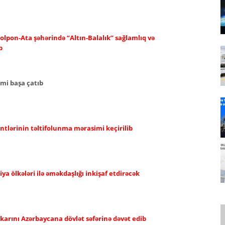
olpon-Ata şəhərində “Altın-Balalık” sağlamlıq və
b
imi başa çatıb
ntlərinin təltifolunma mərasimi keçirilib
a ölkələri ilə əməkdaşlığı inkişaf etdirəcək
karını Azərbaycana dövlət səfərinə dəvət edib