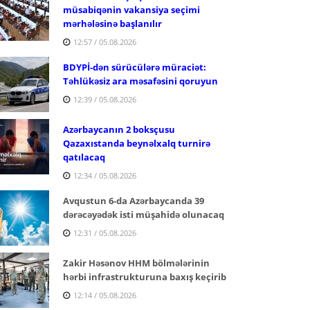
müsabiqənin vakansiya seçimi
mərhələsinə başlanılır
12:57 / 05.08.2026
BDYPİ-dən sürücülərə müraciət:
Təhlükəsiz ara məsafəsini qoruyun
12:39 / 05.08.2026
Azərbaycanın 2 boksçusu
Qazaxıstanda beynəlxalq turnirə
qatılacaq
12:34 / 05.08.2026
Avqustun 6-da Azərbaycanda 39
dərəcəyədək isti müşahidə olunacaq
12:31 / 05.08.2026
Zakir Həsənov HHM bölmələrinin
hərbi infrastrukturuna baxış keçirib
12:14 / 05.08.2026