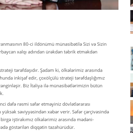
aranmasının 80-ci ildönümü münasibətilə Sizi və Sizin
ərbaycan xalqı adından ürəkdən təbrik etməkdən
strateji tərəfdaşıdır. Şadam ki, ölkələrimiz arasında
unda inkişaf edir, çoxölçülü strateji tərəfdaşlığımız
ginləşir. Biz İtaliya ilə münasibətlərimizin bütün
k.
nci dəfə rəsmi səfər etməyiniz dövlətlərarası
n yüksək səviyyəsindən xəbər verir. Səfər çərçivəsində
a birgə iştirakımız ölkələrimiz arasında mədəni-
yədə göstərilən diqqətin təzahürüdür.