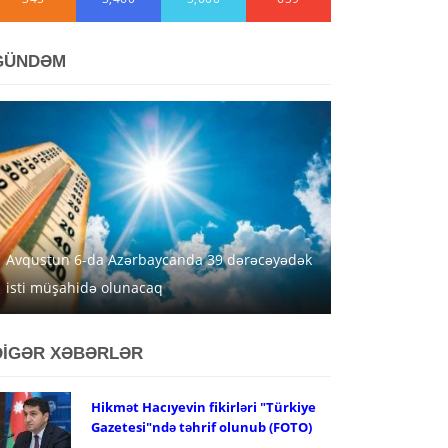
GÜNDƏM
Avqustun 6-da Azərbaycanda 39 dərəcəyədək
isti müşahidə olunacaq
DİGƏR XƏBƏRLƏR
Hikmət Hacıyevin fikirləri "Türkiye
Gazetesi"ndə təhrif olunub (FOTO)