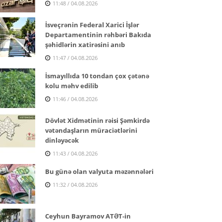
11:48 / 04.08.2026
İsveçrənin Federal Xarici İşlər
Departamentinin rəhbəri Bakıda
şəhidlərin xatirəsini anıb
11:47 / 04.08.2026
İsmayıllıda 10 tondan çox çətənə
kolu məhv edilib
11:46 / 04.08.2026
Dövlət Xidmətinin rəisi Şəmkirdə
vətəndaşların müraciətlərini
dinləyəcək
11:43 / 04.08.2026
Bu günə olan valyuta məzənnələri
11:32 / 04.08.2026
Ceyhun Bayramov ATƏT-in