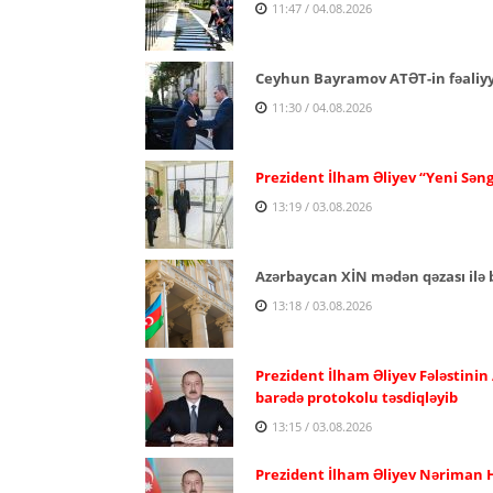
11:47 / 04.08.2026
Ceyhun Bayramov ATƏT-in fəaliyyə
11:30 / 04.08.2026
Prezident İlham Əliyev “Yeni Səng
13:19 / 03.08.2026
Azərbaycan XİN mədən qəzası ilə b
13:18 / 03.08.2026
Prezident İlham Əliyev Fələstinin
barədə protokolu təsdiqləyib
13:15 / 03.08.2026
Prezident İlham Əliyev Nəriman H