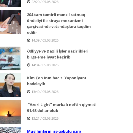
22:20 / 05.08.2026
204 tam təmirli mənzil satmaq
öhdəliyi ilə kirayə mexanizmi
çərçivəsində vətəndaşlara təqdim
edilir
14:39 / 05.08.2026
Ədliyyə və Daxili İşlər nazirlikləri
birgə əməliyyat keçirib
14:34 / 05.08.2026
Kim Çen Inın bacısı Yaponiyanı
hədələyib
13:40 / 05.08.2026
“Azeri Light” markalı neftin qiyməti
91,68 dollar olub
13:21 / 05.08.2026
Müəllimlərin işə qəbulu üzrə