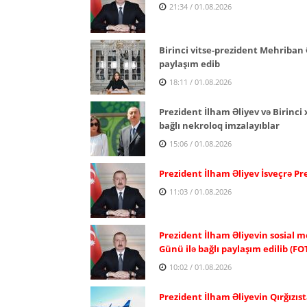
21:34 / 01.08.2026
Birinci vitse-prezident Mehriban 
paylaşım edib
18:11 / 01.08.2026
Prezident İlham Əliyev və Birinc
bağlı nekroloq imzalayıblar
15:06 / 01.08.2026
Prezident İlham Əliyev İsveçrə P
11:03 / 01.08.2026
Prezident İlham Əliyevin sosial m
Günü ilə bağlı paylaşım edilib (FO
10:02 / 01.08.2026
Prezident İlham Əliyevin Qırğızıst