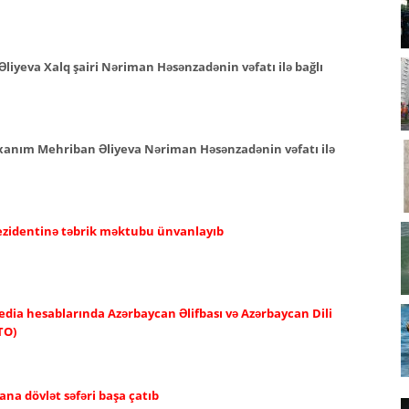
Əliyeva Xalq şairi Nəriman Həsənzadənin vəfatı ilə bağlı
i xanım Mehriban Əliyeva Nəriman Həsənzadənin vəfatı ilə
rezidentinə təbrik məktubu ünvanlayıb
edia hesablarında Azərbaycan Əlifbası və Azərbaycan Dili
TO)
ana dövlət səfəri başa çatıb