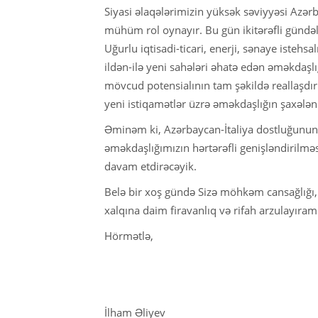
Siyasi əlaqələrimizin yüksək səviyyəsi Azərba
mühüm rol oynayır. Bu gün ikitərəfli gündəl
Uğurlu iqtisadi-ticari, enerji, sənaye istehs
ildən-ilə yeni sahələri əhatə edən əməkdaşlığ
mövcud potensialının tam şəkildə reallaşdı
yeni istiqamətlər üzrə əməkdaşlığın şaxələ
Əminəm ki, Azərbaycan-İtaliya dostluğunun 
əməkdaşlığımızın hərtərəfli genişləndirilmə
davam etdirəcəyik.
Belə bir xoş gündə Sizə möhkəm cansağlığı, x
xalqına daim firavanlıq və rifah arzulayıram
Hörmətlə,
İlham Əliyev