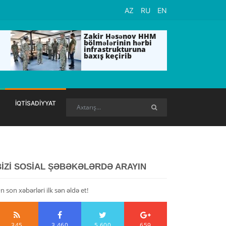
AZ
RU
EN
Zakir Həsənov HHM
bölmələrinin hərbi
infrastrukturuna
baxış keçirib
İQTİSADİYYAT
BİZİ SOSİAL ŞƏBƏKƏLƏRDƏ ARAYIN
n son xəbərləri ilk sən əldə et!
345
3,460
5,600
659