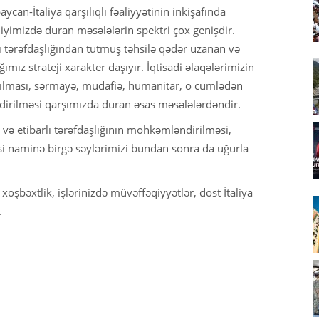
ycan-İtaliya qarşılıqlı fəaliyyətinin inkişafında
iyimizdə duran məsələlərin spektri çox genişdir.
alı tərəfdaşlığından tutmuş təhsilə qədər uzanan və
ımız strateji xarakter daşıyır. İqtisadi əlaqələrimizin
rılması, sərmayə, müdafiə, humanitar, o cümlədən
ndirilməsi qarşımızda duran əsas məsələlərdəndir.
və etibarlı tərəfdaşlığının möhkəmləndirilməsi,
si naminə birgə səylərimizi bundan sonra da uğurla
oşbəxtlik, işlərinizdə müvəffəqiyyətlər, dost İtaliya
.