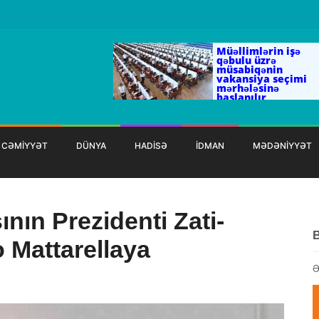
Müəllimlərin işə
qəbulu üzrə
müsabiqənin
vakansiya seçimi
mərhələsinə
başlanılır
CƏMİYYƏT
DÜNYA
HADİSƏ
İDMAN
MƏDƏNİYYƏT
ının Prezidenti Zati-
o Mattarellaya
Ə