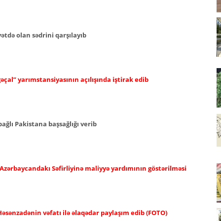
tdə olan sədrini qarşılayıb
əçal” yarımstansiyasının açılışında iştirak edib
ağlı Pakistana başsağlığı verib
 Azərbaycandakı Səfirliyinə maliyyə yardımının göstərilməsi
əsənzadənin vəfatı ilə əlaqədar paylaşım edib (FOTO)