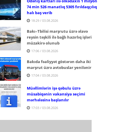
Ödəniş kartları ilə ölkədaxili 1 milyon
74 min 526 manatlıq 5305 fırıldaqçılıq
halı baş verib
18:29 / 03.08.2026
Bakı–Tbilisi marşrutu üzrə əlavə
reysin təşkili ilə bağlı hazırlıq işləri
müzakirə olunub
17:06 / 03.08.2026
Bakıda fəaliyyət göstərən daha iki
marşrut üzrə avtobuslar yenilənir
17:04 / 03.08.2026
Müəllimlərin işə qəbulu üzrə
müsabiqənin vakansiya seçimi
mərhələsinə başlanılır
17:03 / 03.08.2026