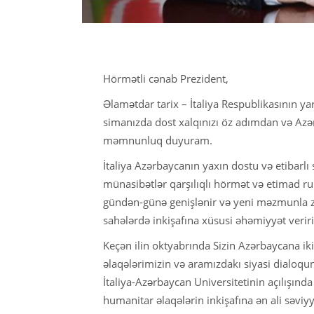
Hörmətli cənab Prezident,
Əlamətdar tarix – İtaliya Respublikasının y
simanızda dost xalqınızı öz adımdan və Az
məmnunluq duyuram.
İtaliya Azərbaycanın yaxın dostu və etibarlı 
münasibətlər qarşılıqlı hörmət və etimad ruh
gündən-günə genişlənir və yeni məzmunla zən
sahələrdə inkişafına xüsusi əhəmiyyət veriri
Keçən ilin oktyabrında Sizin Azərbaycana iki
əlaqələrimizin və aramızdakı siyasi dialoqu
İtaliya-Azərbaycan Universitetinin açılışınd
humanitar əlaqələrin inkişafına ən ali səviy