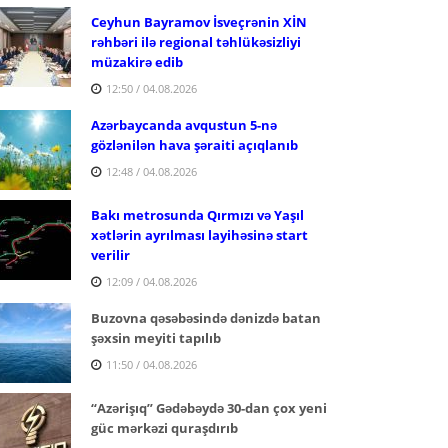
Ceyhun Bayramov İsveçrənin XİN
rəhbəri ilə regional təhlükəsizliyi
müzakirə edib
12:50 / 04.08.2026
Azərbaycanda avqustun 5-nə
gözlənilən hava şəraiti açıqlanıb
12:48 / 04.08.2026
Bakı metrosunda Qırmızı və Yaşıl
xətlərin ayrılması layihəsinə start
verilir
12:09 / 04.08.2026
Buzovna qəsəbəsində dənizdə batan
şəxsin meyiti tapılıb
11:50 / 04.08.2026
“Azərişıq” Gədəbəydə 30-dan çox yeni
güc mərkəzi quraşdırıb